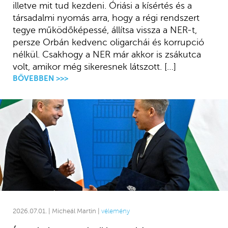
illetve mit tud kezdeni. Óriási a kísértés és a
társadalmi nyomás arra, hogy a régi rendszert
tegye működőképessé, állítsa vissza a NER-t,
persze Orbán kedvenc oligarchái és korrupció
nélkül. Csakhogy a NER már akkor is zsákutca
volt, amikor még sikeresnek látszott. […]
BŐVEBBEN >>>
2026.07.01. | Micheál Martin |
vélemény