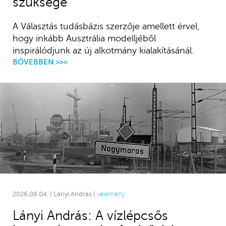
szüksége
A Választás tudásbázis szerzője amellett érvel,
hogy inkább Ausztrália modelljéből
inspirálódjunk az új alkotmány kialakításánál.
BŐVEBBEN >>>
2026.08.04. | Lányi András |
vélemény
Lányi András: A vízlépcsős