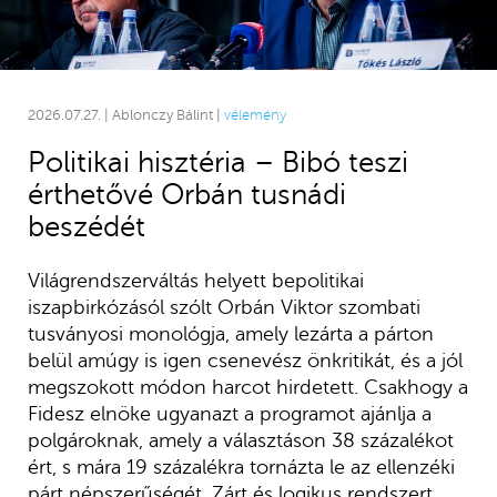
2026.07.27. | Ablonczy Bálint |
vélemény
Politikai hisztéria – Bibó teszi
érthetővé Orbán tusnádi
beszédét
Világrendszerváltás helyett bepolitikai
iszapbirkózásól szólt Orbán Viktor szombati
tusványosi monológja, amely lezárta a párton
belül amúgy is igen csenevész önkritikát, és a jól
megszokott módon harcot hirdetett. Csakhogy a
Fidesz elnöke ugyanazt a programot ajánlja a
polgároknak, amely a választáson 38 százalékot
ért, s mára 19 százalékra tornázta le az ellenzéki
párt népszerűségét. Zárt és logikus rendszert