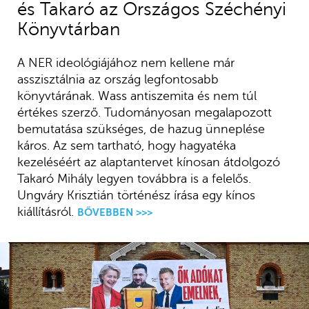
és Takaró az Országos Széchényi
Könyvtárban
A NER ideológiájához nem kellene már
asszisztálnia az ország legfontosabb
könyvtárának. Wass antiszemita és nem túl
értékes szerző. Tudományosan megalapozott
bemutatása szükséges, de hazug ünneplése
káros. Az sem tartható, hogy hagyatéka
kezeléséért az alaptantervet kínosan átdolgozó
Takaró Mihály legyen továbbra is a felelős.
Ungváry Krisztián történész írása egy kínos
kiállításról.
BŐVEBBEN >>>