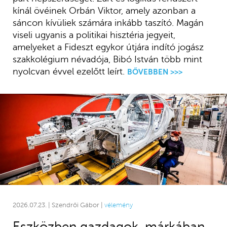
kínál övéinek Orbán Viktor, amely azonban a
sáncon kívüliek számára inkább taszító. Magán
viseli ugyanis a politikai hisztéria jegyeit,
amelyeket a Fideszt egykor útjára indító jogász
szakkolégium névadója, Bibó István több mint
nyolcvan évvel ezelőtt leírt.
BŐVEBBEN >>>
2026.07.23. | Szendrői Gábor |
vélemény
Eszközben gazdagok, márkában