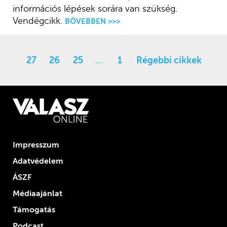
információs lépések sorára van szükség.
Vendégcikk.
BŐVEBBEN >>>
27
26
25
…
1
Régebbi cikkek
Impresszum
Adatvédelem
ÁSZF
Médiaajánlat
Támogatás
Podcast