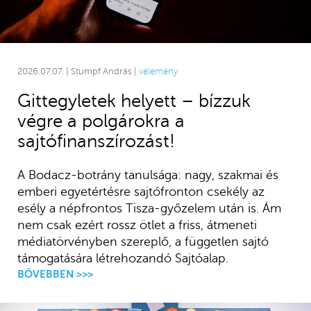
2026.07.07. | Stumpf András |
vélemény
Gittegyletek helyett – bízzuk
végre a polgárokra a
sajtófinanszírozást!
A Bodacz-botrány tanulsága: nagy, szakmai és
emberi egyetértésre sajtófronton csekély az
esély a népfrontos Tisza-győzelem után is. Ám
nem csak ezért rossz ötlet a friss, átmeneti
médiatörvényben szereplő, a független sajtó
támogatására létrehozandó Sajtóalap.
BŐVEBBEN >>>