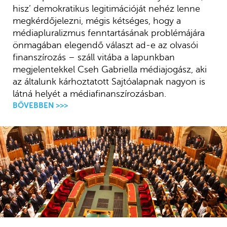
hisz’ demokratikus legitimációját nehéz lenne
megkérdőjelezni, mégis kétséges, hogy a
médiapluralizmus fenntartásának problémájára
önmagában elegendő választ ad-e az olvasói
finanszírozás – száll vitába a lapunkban
megjelentekkel Cseh Gabriella médiajogász, aki
az általunk kárhoztatott Sajtóalapnak nagyon is
látná helyét a médiafinanszírozásban.
BŐVEBBEN >>>