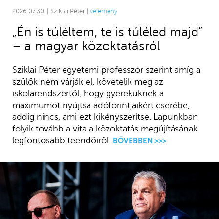
2026.07.30. | Sziklai Péter |
vélemény
„Én is túléltem, te is túléled majd”
– a magyar közoktatásról
Sziklai Péter egyetemi professzor szerint amíg a
szülők nem várják el, követelik meg az
iskolarendszertől, hogy gyereküknek a
maximumot nyújtsa adóforintjaikért cserébe,
addig nincs, ami ezt kikényszerítse. Lapunkban
folyik tovább a vita a közoktatás megújításának
legfontosabb teendőiről.
BŐVEBBEN >>>