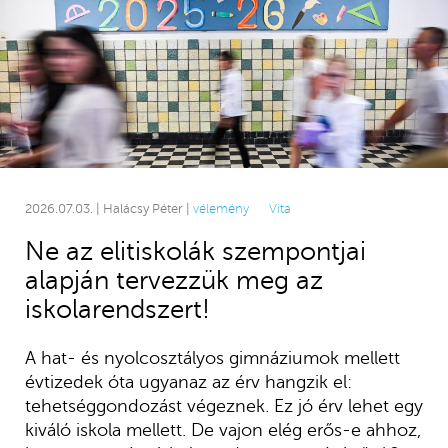
2026.07.03. | Halácsy Péter |
vélemény
Vita
Ne az elitiskolák szempontjai
alapján tervezzük meg az
iskolarendszert!
A hat- és nyolcosztályos gimnáziumok mellett
évtizedek óta ugyanaz az érv hangzik el:
tehetséggondozást végeznek. Ez jó érv lehet egy
kiváló iskola mellett. De vajon elég erős-e ahhoz,