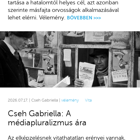
tartása a hatalomtól helyes cél, azt azonban
szerinte másfajta orvosságok alkalmazásával
lehet elérni. Vélemény.
BŐVEBBEN >>>
2026.07.17. | Cseh Gabriella |
vélemény
Vita
Cseh Gabriella: A
médiapluralizmus ára
Az elképzelésnek vitathatatlan erényei vannak,