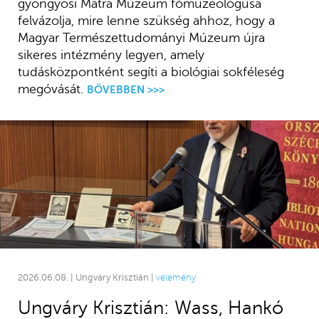
gyöngyösi Mátra Múzeum főmuzeológusa
felvázolja, mire lenne szükség ahhoz, hogy a
Magyar Természettudományi Múzeum újra
sikeres intézmény legyen, amely
tudásközpontként segíti a biológiai sokféleség
megóvását.
BŐVEBBEN >>>
2026.06.08. | Ungváry Krisztián |
vélemény
Ungváry Krisztián: Wass, Hankó