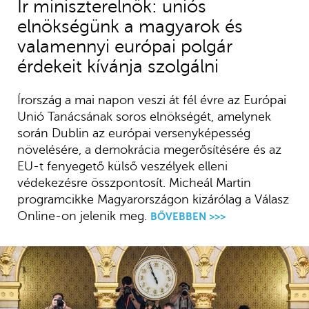
Ír miniszterelnök: uniós
elnökségünk a magyarok és
valamennyi európai polgár
érdekeit kívánja szolgálni
Írország a mai napon veszi át fél évre az Európai
Unió Tanácsának soros elnökségét, amelynek
során Dublin az európai versenyképesség
növelésére, a demokrácia megerősítésére és az
EU-t fenyegető külső veszélyek elleni
védekezésre összpontosít. Micheál Martin
programcikke Magyarországon kizárólag a Válasz
Online-on jelenik meg.
BŐVEBBEN >>>