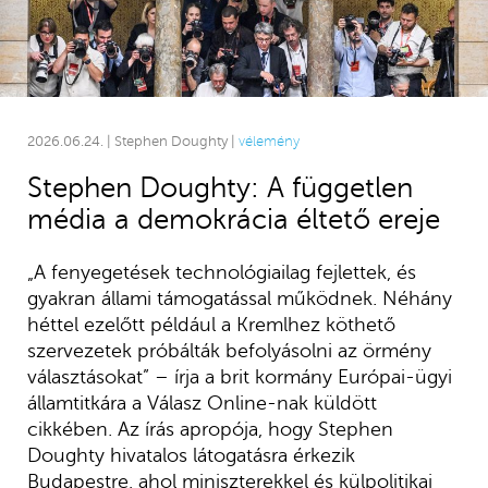
2026.06.24. | Stephen Doughty |
vélemény
Stephen Doughty: A független
média a demokrácia éltető ereje
„A fenyegetések technológiailag fejlettek, és
gyakran állami támogatással működnek. Néhány
héttel ezelőtt például a Kremlhez köthető
szervezetek próbálták befolyásolni az örmény
választásokat” – írja a brit kormány Európai-ügyi
államtitkára a Válasz Online-nak küldött
cikkében. Az írás apropója, hogy Stephen
Doughty hivatalos látogatásra érkezik
Budapestre, ahol miniszterekkel és külpolitikai