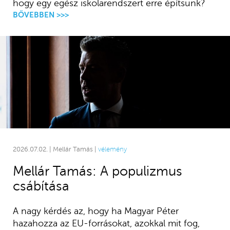
hogy egy egész iskolarendszert erre építsünk?
BŐVEBBEN >>>
2026.07.02. | Mellár Tamás |
vélemény
Mellár Tamás: A populizmus
csábítása
A nagy kérdés az, hogy ha Magyar Péter
hazahozza az EU-forrásokat, azokkal mit fog,