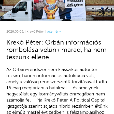
2026.05.05. | Krekó Péter |
vélemény
Krekó Péter: Orbán információs
rombolása velünk marad, ha nem
teszünk ellene
Az Orbán-rendszer nem klasszikus autoriter
rezsim, hanem információs autokrácia volt,
amely a valóság rendszerszintű torzításával tudta
16 évig megtartani a hatalmat – és amelynek
hagyatékát egy kormányváltás önmagában nem
számolja fel – írja Krekó Péter. A Political Capital
igazgatója szerint sajátos hibrid rezsimben éltünk
az elmúlt másfél évtizedben, s felszámolásához