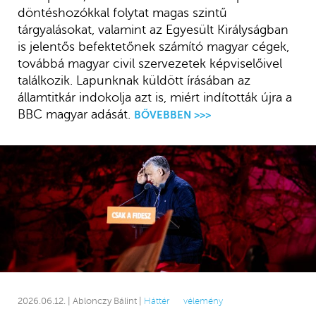
döntéshozókkal folytat magas szintű
tárgyalásokat, valamint az Egyesült Királyságban
is jelentős befektetőnek számító magyar cégek,
továbbá magyar civil szervezetek képviselőivel
találkozik. Lapunknak küldött írásában az
államtitkár indokolja azt is, miért indították újra a
BBC magyar adását.
BŐVEBBEN >>>
2026.06.12. | Ablonczy Bálint |
Háttér
vélemény