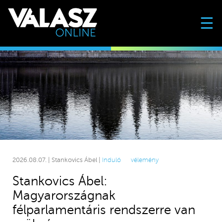
☰
2026.08.07. | Stankovics Ábel |
Induló
vélemény
Stankovics Ábel:
Magyarországnak
félparlamentáris rendszerre van