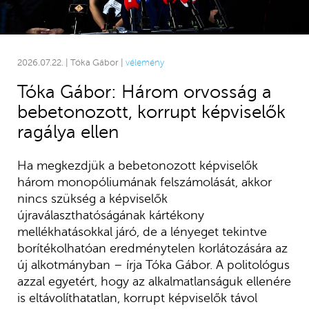
2026.07.22. | Tóka Gábor |
vélemény
Tóka Gábor: Három orvosság a
bebetonozott, korrupt képviselők
ragálya ellen
Ha megkezdjük a bebetonozott képviselők
három monopóliumának felszámolását, akkor
nincs szükség a képviselők
újraválaszthatóságának kártékony
mellékhatásokkal járó, de a lényeget tekintve
borítékolhatóan eredménytelen korlátozására az
új alkotmányban – írja Tóka Gábor. A politológus
azzal egyetért, hogy az alkalmatlanságuk ellenére
is eltávolíthatatlan, korrupt képviselők távol