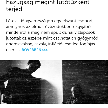
hazugság megint futótűzként
terjed
Létezik Magyarországon egy elszánt csoport,
amelynek az elmúlt évtizedekben nagyjából
mindenről a meg nem épült dunai vízlépcsők
jutottak az eszébe mint csalhatatlan gyógymód
energiaválság, aszály, infláció, esetleg fogfájás
ellen is.
BŐVEBBEN >>>