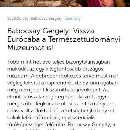
2026.06.09. | Babocsay Gergely |
vélemény
Babocsay Gergely: Vissza
Európába a Természettudományi
Múzeumot is!
Több mint hét éve teljes bizonytalanságban
működik az egyik legfontosabb országos
múzeum. A debreceni költözés terve most már
végleg lekerül a napirendről, de ez önmagában
még nem jelent kiszámítható jövőképet. Az
elmúlt időszak rengeteg kárt okozott, egyre
mérgezőbb légkör alakult ki az intézményben,
óriási volt a fluktuáció, a kétségbeejtő helyzet
sokak lelki erőforrásait, egzisztenciális
tűrőképességét felőrölte. Babocsay Gergely, a