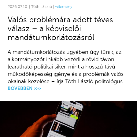
2026.07.10. | Tóth László |
vélemény
Valós problémára adott téves
válasz – a képviselői
mandátumkorlátozásról
A mandátumkorlátozás ügyében úgy tűnik, az
alkotmányozót inkább vezérli a rövid távon
learatható politikai siker, mint a hosszú távú
működőképesség igénye és a problémák valós
okainak kezelése – írja Tóth László politológus.
BŐVEBBEN >>>