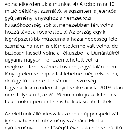
volna elkezdeniük a munkát. 4) A több mint 10
millió példányt számláló, világszinten is jelentős
gyűjteményi anyaghoz a nemzetközi
kutatóközösség sokkal nehezebben fért volna
hozzá távol a fővárostól. 5) Az ország egyik
legnépszerűbb múzeuma a hazai népesség fele
számára, ha nem is elérhetetlenné vált volna, de
biztosan kiesett volna a fókuszból, a Dunántúlról
ugyanis nagyon nehezen lehetett volna
megközelíteni. Számos további, egyáltalán nem
lényegtelen szempontot lehetne még felsorolni,
de úgy tűnik erre itt már nincs szükség.
Ugyanakkor minderről nyílt szakmai vita 2019 után
nem folyhatott, az MTM muzeológusai kifelé és
tulajdonképpen befelé is hallgatásra ítéltettek.
Az előttünk álló időszak azonban új perspektívát
ígér a viharvert intézmény számára. Mint a
gyűjtemények jelentőségét évek óta népszerűsítő