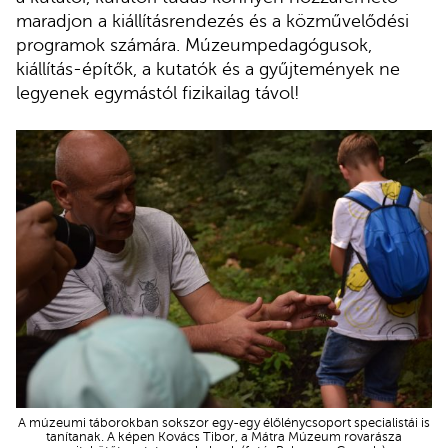
maradjon a kiállításrendezés és a közművelődési
programok számára. Múzeumpedagógusok,
kiállítás-építők, a kutatók és a gyűjtemények ne
legyenek egymástól fizikailag távol!
A múzeumi táborokban sokszor egy-egy élőlénycsoport specialistái is
tanítanak. A képen Kovács Tibor, a Mátra Múzeum rovarásza