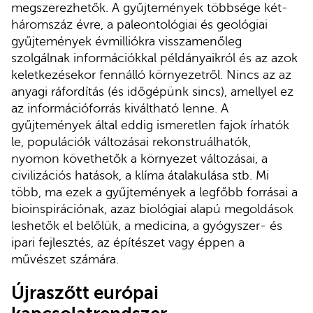
megszerezhetők. A gyűjtemények többsége két-
háromszáz évre, a paleontológiai és geológiai
gyűjtemények évmilliókra visszamenőleg
szolgálnak információkkal példányaikról és az azok
keletkezésekor fennálló környezetről. Nincs az az
anyagi ráfordítás (és időgépünk sincs), amellyel ez
az információforrás kiváltható lenne. A
gyűjtemények által eddig ismeretlen fajok írhatók
le, populációk változásai rekonstruálhatók,
nyomon követhetők a környezet változásai, a
civilizációs hatások, a klíma átalakulása stb. Mi
több, ma ezek a gyűjtemények a legfőbb forrásai a
bioinspirációnak, azaz biológiai alapú megoldások
leshetők el belőlük, a medicina, a gyógyszer- és
ipari fejlesztés, az építészet vagy éppen a
művészet számára.
Újraszőtt európai