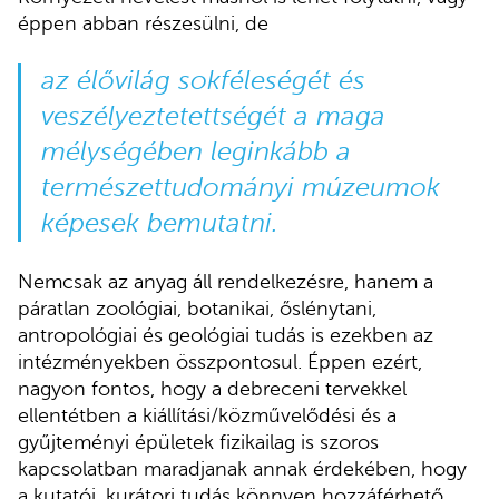
éppen abban részesülni, de
az élővilág sokféleségét és
veszélyeztetettségét a maga
mélységében leginkább a
természettudományi múzeumok
képesek bemutatni.
Nemcsak az anyag áll rendelkezésre, hanem a
páratlan zoológiai, botanikai, őslénytani,
antropológiai és geológiai tudás is ezekben az
intézményekben összpontosul. Éppen ezért,
nagyon fontos, hogy a debreceni tervekkel
ellentétben a kiállítási/közművelődési és a
gyűjteményi épületek fizikailag is szoros
kapcsolatban maradjanak annak érdekében, hogy
a kutatói, kurátori tudás könnyen hozzáférhető