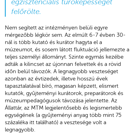
egzisztenciális tűrőképességét
felőrölte.
Nem segített az intézményen belüli egyre
mérgezőbb légkör sem. Az elmúlt 6-7 évben 30-
nál is több kutató és kurátor hagyta el a
múzeumot, és sosem látott fluktuáció jellemezte a
teljes személyi állományt. Szinte egymás kezébe
adták a kilincset az újonnan felvettek és a rövid
időn belül távozók. A legnagyobb veszteséget
azonban az évtizedek, illetve hosszú évek
tapasztalatával bíró, magasan képzett, elismert
kutatók, gyűjteményi kurátorok, preparátorok és
múzeumpedagógusok távozása jelentette. Az
Állattár, az MTM legjelentősebb és legismertebb
egységének (a gyűjteményi anyag több mint 75
százaléka itt található) a vesztesége volt a
legnagyobb.