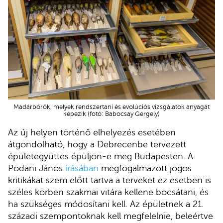
Madárbőrök, melyek rendszertani és evolúciós vizsgálatok anyagát
képezik (fotó: Babocsay Gergely)
Az új helyen történő elhelyezés esetében
átgondolható, hogy a Debrecenbe tervezett
épületegyüttes épüljön-e meg Budapesten. A
Podani János
írásában
megfogalmazott jogos
kritikákat szem előtt tartva a terveket ez esetben is
széles körben szakmai vitára kellene bocsátani, és
ha szükséges módosítani kell. Az épületnek a 21.
századi szempontoknak kell megfelelnie, beleértve