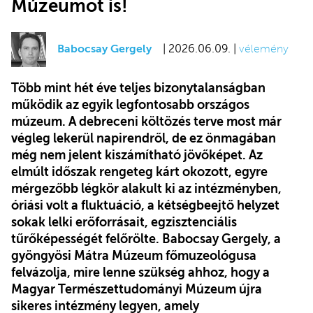
Múzeumot is!
Babocsay Gergely
| 2026.06.09. |
vélemény
Több mint hét éve teljes bizonytalanságban
működik az egyik legfontosabb országos
múzeum. A debreceni költözés terve most már
végleg lekerül napirendről, de ez önmagában
még nem jelent kiszámítható jövőképet. Az
elmúlt időszak rengeteg kárt okozott, egyre
mérgezőbb légkör alakult ki az intézményben,
óriási volt a fluktuáció, a kétségbeejtő helyzet
sokak lelki erőforrásait, egzisztenciális
tűrőképességét felőrölte. Babocsay Gergely, a
gyöngyösi Mátra Múzeum főmuzeológusa
felvázolja, mire lenne szükség ahhoz, hogy a
Magyar Természettudományi Múzeum újra
sikeres intézmény legyen, amely