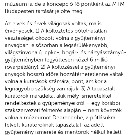
múzeum is, de a koncepció fő pontként az MTM
Budapesten tartását jelölte meg.
Az elvek és érvek világosak voltak, ma is
érvényesek: 1) A költöztetés pótolhatatlan
veszteséget okozott volna a gyűjteményi
anyagban, elsősorban a legsérülékenyebb,
világszínvonalú lepke-, bogár- és hártyásszárnyú-
gyűjteményben (együttesen közel 6 millió
rovarpéldány). 2) A költözéssel a gyűjteményi
anyagok hosszú időre hozzáférhetetlenné váltak
volna a kutatások számára, pont, amikor a
legnagyobb szükség van rájuk. 3) A tapasztalt
kurátorok maradéka, akik mély ismeretekkel
rendelkeztek a gyűjteményeikről – egy korábbi
szakszervezeti felmérés alapján – nem követték
volna a múzeumot Debrecenbe, a pótlásukra
felvett kurátoroknak tapasztalat, az adott
gyűjtemény ismerete és mentorok nélkül kellett