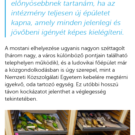
előnyösebbnek tartanám, ha az
intézmény teljesen új épületet
kapna, amely minden jelenlegi és
jövőbeni igényét képes kielégíteni.
A mostani elhelyezése ugyanis nagyon széttagolt
(három nagy, a város különböző pontjain található
telephelyen működik), és a ludovikai főépület már
a közgondolkodásban is úgy szerepel, mint a
Nemzeti Közszolgálati Egyetem kebelére megtérni
igyekvő, oda tartozó egység. Ez utóbbi hosszú
távon kockázatot jelenthet a véglegesség
tekintetében.