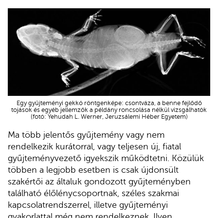
Egy gyűjteményi gekkó röntgenképe: csontváza, a benne fejlődő
tojások és egyéb jellemzők a példány roncsolása nélkül vizsgálhatók
(fotó: Yehudah L. Werner, Jeruzsálemi Héber Egyetem)
Ma több jelentős gyűjtemény vagy nem
rendelkezik kurátorral, vagy teljesen új, fiatal
gyűjteményvezető igyekszik működtetni. Közülük
többen a legjobb esetben is csak újdonsült
szakértői az általuk gondozott gyűjteményben
található élőlénycsoportnak, széles szakmai
kapcsolatrendszerrel, illetve gyűjteményi
gyakorlattal még nem rendelkeznek. Ilyen