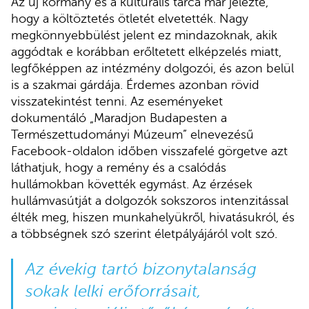
Az új kormány és a kulturális tárca már jelezte,
hogy a költöztetés ötletét elvetették. Nagy
megkönnyebbülést jelent ez mindazoknak, akik
aggódtak e korábban erőltetett elképzelés miatt,
legfőképpen az intézmény dolgozói, és azon belül
is a szakmai gárdája. Érdemes azonban rövid
visszatekintést tenni. Az eseményeket
dokumentáló „Maradjon Budapesten a
Természettudományi Múzeum” elnevezésű
Facebook-oldalon időben visszafelé görgetve azt
láthatjuk, hogy a remény és a csalódás
hullámokban követték egymást. Az érzések
hullámvasútját a dolgozók sokszoros intenzitással
élték meg, hiszen munkahelyükről, hivatásukról, és
a többségnek szó szerint életpályájáról volt szó.
Az évekig tartó bizonytalanság
sokak lelki erőforrásait,