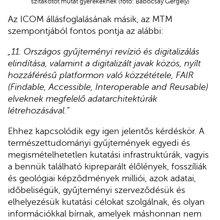
szitakötőt mutat gyerekeknek (fotó: Babocsay Gergely)
Az ICOM állásfoglalásának másik, az MTM
szempontjából fontos pontja az alábbi:
„11. Országos gyűjteményi revízió és digitalizálás
elindítása, valamint a digitalizált javak közös, nyílt
hozzáférésű platformon való közzététele, FAIR
(Findable, Accessible, Interoperable and Reusable)
elveknek megfelelő adatarchitektúrák
létrehozásával.”
Ehhez kapcsolódik egy igen jelentős kérdéskör. A
természettudományi gyűjtemények egyedi és
megismételhetetlen kutatási infrastruktúrák, vagyis
a bennük található kipreparált élőlények, fosszíliák
és geológiai képződmények milliói, azok adatai,
időbeliségük, gyűjteményi szerveződésük és
elhelyezésük kutatási célokat szolgálnak, és olyan
információkkal bírnak, amelyek máshonnan nem