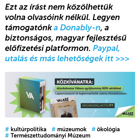
Ezt az írást nem közölhettük
volna olvasóink nélkül
.
Legyen
támogatónk
a Donably-n
, a
biztonságos, magyar fejlesztésű
előfizetési platformon.
Paypal,
utalás és más lehetőségek itt >>>
#
kultúrpolitika
#
múzeumok
#
ökológia
#
Természettudományi Múzeum