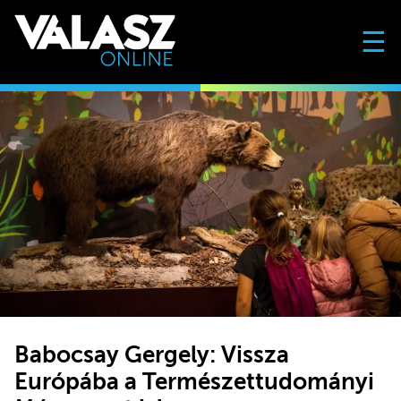
☰
Babocsay Gergely: Vissza
Európába a Természettudományi