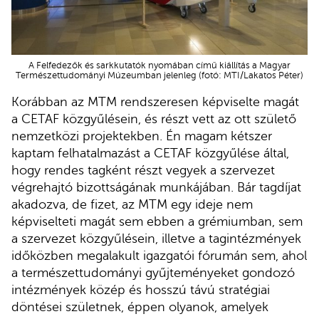
A Felfedezők és sarkkutatók nyomában című kiállítás a Magyar
Természettudományi Múzeumban jelenleg (fotó: MTI/Lakatos Péter)
Korábban az MTM rendszeresen képviselte magát
a CETAF közgyűlésein, és részt vett az ott születő
nemzetközi projektekben. Én magam kétszer
kaptam felhatalmazást a CETAF közgyűlése által,
hogy rendes tagként részt vegyek a szervezet
végrehajtó bizottságának munkájában. Bár tagdíjat
akadozva, de fizet, az MTM egy ideje nem
képviselteti magát sem ebben a grémiumban, sem
a szervezet közgyűlésein, illetve a tagintézmények
időközben megalakult igazgatói fórumán sem, ahol
a természettudományi gyűjteményeket gondozó
intézmények közép és hosszú távú stratégiai
döntései születnek, éppen olyanok, amelyek