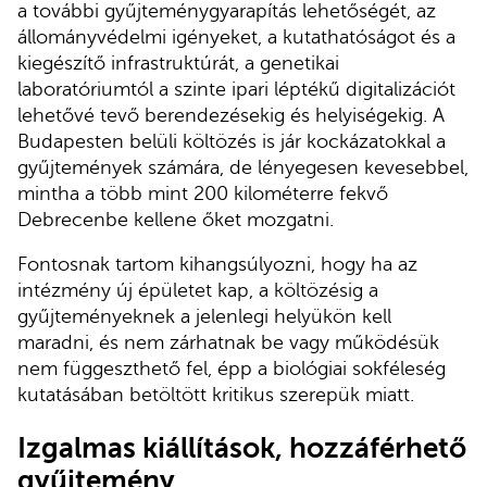
a további gyűjteménygyarapítás lehetőségét, az
állományvédelmi igényeket, a kutathatóságot és a
kiegészítő infrastruktúrát, a genetikai
laboratóriumtól a szinte ipari léptékű digitalizációt
lehetővé tevő berendezésekig és helyiségekig. A
Budapesten belüli költözés is jár kockázatokkal a
gyűjtemények számára, de lényegesen kevesebbel,
mintha a több mint 200 kilométerre fekvő
Debrecenbe kellene őket mozgatni.
Fontosnak tartom kihangsúlyozni, hogy ha az
intézmény új épületet kap, a költözésig a
gyűjteményeknek a jelenlegi helyükön kell
maradni, és nem zárhatnak be vagy működésük
nem függeszthető fel, épp a biológiai sokféleség
kutatásában betöltött kritikus szerepük miatt.
Izgalmas kiállítások, hozzáférhető
gyűjtemény