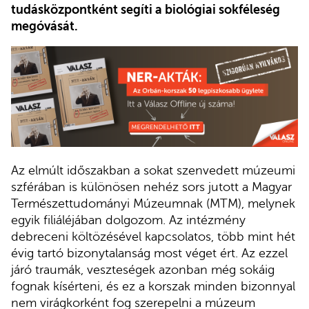
tudásközpontként segíti a biológiai sokféleség
megóvását.
Az elmúlt időszakban a sokat szenvedett múzeumi
szférában is különösen nehéz sors jutott a Magyar
Természettudományi Múzeumnak (MTM), melynek
egyik filiáléjában dolgozom. Az intézmény
debreceni költözésével kapcsolatos, több mint hét
évig tartó bizonytalanság most véget ért. Az ezzel
járó traumák, veszteségek azonban még sokáig
fognak kísérteni, és ez a korszak minden bizonnyal
nem virágkorként fog szerepelni a múzeum