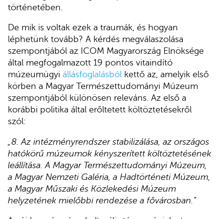
történetében.
De mik is voltak ezek a traumák, és hogyan
léphetünk tovább? A kérdés megválaszolása
szempontjából az ICOM Magyarország Elnöksége
által megfogalmazott 19 pontos vitaindító
múzeumügyi
állásfoglalásból
kettő az, amelyik első
körben a Magyar Természettudományi Múzeum
szempontjából különösen releváns. Az első a
korábbi politika által erőltetett költöztetésekről
szól:
„8. Az intézményrendszer stabilizálása, az országos
hatókörű múzeumok kényszerített költöztetésének
leállítása. A Magyar Természettudományi Múzeum,
a Magyar Nemzeti Galéria, a Hadtörténeti Múzeum,
a Magyar Műszaki és Közlekedési Múzeum
helyzetének mielőbbi rendezése a fővárosban.”