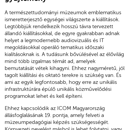
A természettudományi múzeumok emblematikus
ismeretterjesztő egységei világszerte a kiállítások.
Legtöbbjük rendelkezik hosszú távra tervezett
állandó kiállításokkal, de egyre gyakrabban adnak
helyet a legmodernebb audiovizuális és IT
megoldásokkal operáló tematikus időszaki
kialításoknak is. A tudásunk bővülésével az élővilág
mind több izgalmas témát ad, amelyek
bemutatását vétek kihagyni. Ehhez nagyméretű, jól
tagolt kiállítási és oktató terekre is szükség van. És
ami az egyik legfontosabb, hogy erre az unikális
infrastruktúrára épülő unikális közművelődési
programokat lehet és kell építeni.
Ehhez kapcsolódik az ICOM Magyarország
állásfoglalásának 19. pontja, amely felveti a
múzeumpedagógiai képzés szükségességét.
Környezeti nevelést máshol is lehet folytatni, vagy