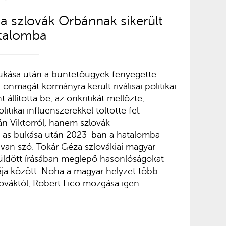
 a szlovák Orbánnak sikerült
atalomba
ukása után a büntetőügyek fenyegette
, önmagát kormányra került riválisai politikai
állította be, az önkritikát mellőzte,
litikai influenszerekkel töltötte fel.
n Viktorról, hanem szlovák
0-as bukása után 2023-ban a hatalomba
l van szó. Tokár Géza szlovákiai magyar
üldött írásában meglepő hasonlóságokat
lyája között. Noha a magyar helyzet több
ováktól, Robert Fico mozgása igen