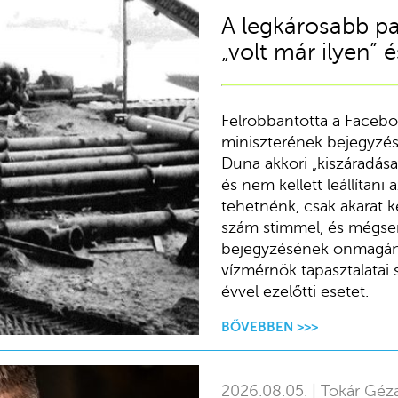
A legkárosabb pa
„volt már ilyen”
Felrobbantotta a Faceb
miniszterének bejegyzés
Duna akkori „kiszáradás
és nem kellett leállítani
tehetnénk, csak akarat 
szám stimmel, és mégse
bejegyzésének önmagán 
vízmérnök tapasztalatai
évvel ezelőtti esetet.
BŐVEBBEN >>>
2026.08.05. | Tokár Géz