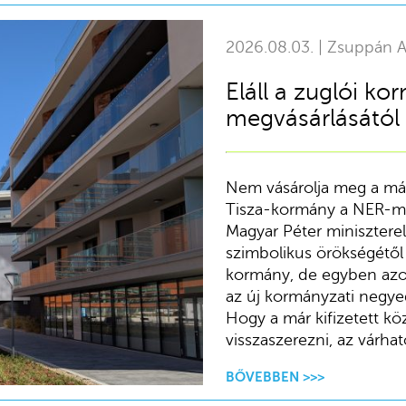
2026.08.03. | Zsuppán 
Eláll a zuglói k
megvásárlásától
Nem vásárolja meg a már
Tisza-kormány a NER-mill
Magyar Péter minisztere
szimbolikus örökségétől
kormány, de egyben azok
az új kormányzati negye
Hogy a már kifizetett kö
visszaszerezni, az várha
BŐVEBBEN >>>