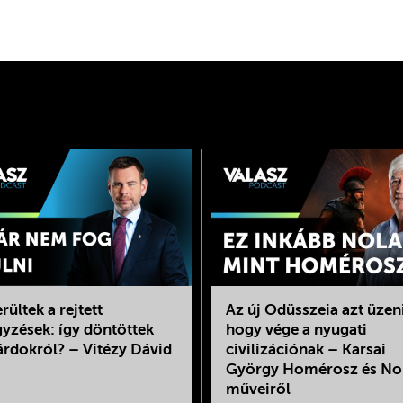
rültek a rejtett
Az új Odüsszeia azt üzen
gyzések: így döntöttek
hogy vége a nyugati
árdokról? – Vitézy Dávid
civilizációnak – Karsai
György Homérosz és No
műveiről