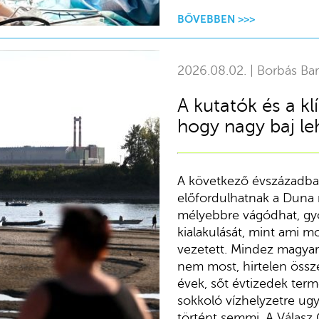
BŐVEBBEN >>>
2026.08.02. | Borbás Ba
A kutatók és a kl
hogy nagy baj le
A következő évszázadba
előfordulhatnak a Duna 
mélyebbre vágódhat, gyo
kialakulását, mint ami 
vezetett. Mindez magyar
nem most, hirtelen össz
évek, sőt évtizedek term
sokkoló vízhelyzetre ug
történt semmi. A Válasz O