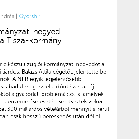
András |
Gyorshír
ormányzati negyed
 a Tisza-kormány
 elkészült zuglói kormányzati negyedet a
iárdos, Balázs Attila cégétől, jelentette be
lnök. A NER egyik legjelentősebb
 szabadul meg ezzel a döntéssel az új
tól a gyakorlati problémáktól is, amelyek
d beüzemelése esetén keletkeztek volna.
zel 300 milliárdos vételárból mennyit sikerül
tóan csak hosszú pereskedés után dől el.