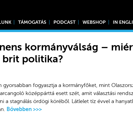
LUNK
TÁMOGATÁS
PODCAST
WEBSHOP
IN ENGL
anens kormányválság – miér
brit politika?
 gyorsabban fogyasztja a kormányfőket, mint Olaszors
cangoló középpárttá esett szét, amit választási rends
i a stagnálás ördögi köréből. Látlelet tíz évvel a hanyat
án.
Bővebben >>>