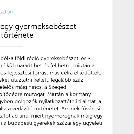
sztori
 egy gyermeksebészet
története
s dél-alföldi régió gyereksebészeti és -
élkül maradt hét és fél hétre, miután a
ós fejlesztési forrást más célra elköltötték.
ket utaztatni kellett, legalább száz
Felelős máig nincs, a Szegedi
ítőcégre mutogat. Miután a kormány
yben dolgozók nyilatkozattételi tilalmát, a
lta a vérlázító történetet. Aminek fővárosi
zatot ad arra, miért nyomorognak máig egy
n a budapesti gyerekek százai egy ügyeleti