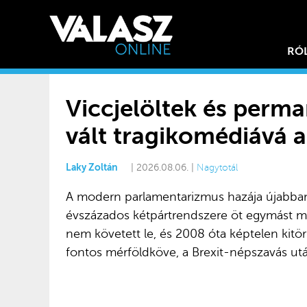
RÓ
Viccjelöltek és perm
vált tragikomédiává a 
Laky Zoltán
| 2026.08.06. |
Nagytotál
A modern parlamentarizmus hazája újabban
évszázados kétpártrendszere öt egymást mar
nem követett le, és 2008 óta képtelen kitörn
fontos mérföldköve, a Brexit-népszavás ut