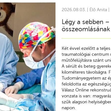
2026.08.03. | Élő Anita |
Légy a sebben –
összeomlásának 
Két évvel ezelőtt a telje
traumatológiai centrum n
műtőfelújításra szánt uni
A sérült és beteg gyereke
kilométeres távolságra. 
Tudományegyetem az ép
feloldotta az egészségüg
Válasz Online rekonstruá
vonzata is van: magyará
szűk alagsori helyiségbe
napon.