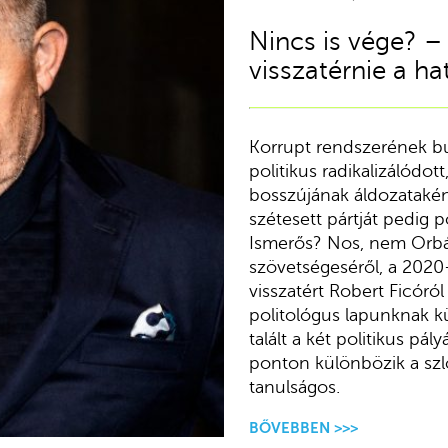
Nincs is vége? –
visszatérnie a h
Korrupt rendszerének b
politikus radikalizálódott
bosszújának áldozataként 
szétesett pártját pedig po
Ismerős? Nos, nem Orbá
szövetségeséről, a 202
visszatért Robert Ficóró
politológus lapunknak k
talált a két politikus pá
ponton különbözik a szl
tanulságos.
BŐVEBBEN >>>