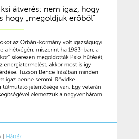
ksi átverés: nem igaz, hogy
 és hogy „megoldjuk erőből”
ookot az Orbán-kormány volt igazságügyi
e a hétvégén, miszerint ha 1983-ban, a
akor” sikeresen megoldották Paks hűtését,
 az energiatermelést, akkor most is így
kérdése. Tuzson Bence írásában minden
m igaz benne semmi. Rövidke
túlmutató jelentősége van. Egy veterán
 segítségével elemezzük a negyvenhárom
a |
Háttér