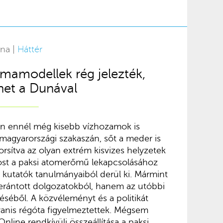
rna |
Háttér
ímamodellek rég jelezték,
het a Dunával
n ennél még kisebb vízhozamok is
magyarországi szakaszán, sőt a meder is
rsítva az olyan extrém kisvizes helyzetek
most a paksi atomerőmű lekapcsolásához
 kutatók tanulmányaiból derül ki. Mármint
erántott dolgozatokból, hanem az utóbbi
éséből. A közvéleményt és a politikát
yanis régóta figyelmeztettek. Mégsem
nline rendkívüli összeállítása a paksi