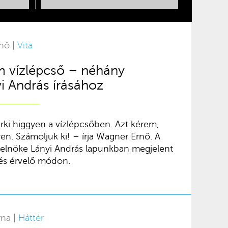
nő |
Vita
 vízlépcső – néhány
i András írásához
ki higgyen a vízlépcsőben. Azt kérem,
en. Számoljuk ki! – írja Wagner Ernő. A
elnöke Lányi András lapunkban megjelent
 és érvelő módon.
rna |
Háttér