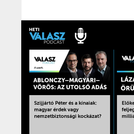
Szijjártó Péter és a kínaiak:
Előke
magyar érdek vagy
felje
nemzetbiztonsági kockázat?
milli