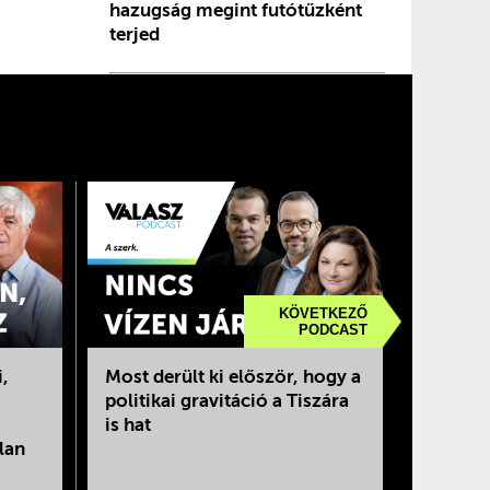
hazugság megint futótűzként
terjed
KÖVETKEZŐ
PODCAST
i,
Most derült ki először, hogy a
Kuna Ti
politikai gravitáció a Tiszára
tartott
is hat
rendsze
lan