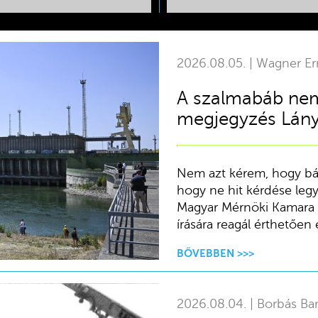
2026.08.05. | Wagner Er
A szalmabáb nem
megjegyzés Lány
Nem azt kérem, hogy bár
hogy ne hit kérdése legy
Magyar Mérnöki Kamara 
írására reagál érthetően
BŐVEBBEN >>>
2026.08.04. | Borbás Ba