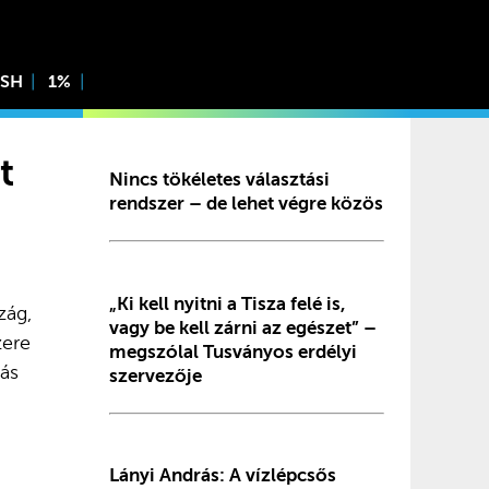
ISH
1%
t
Nincs tökéletes választási
rendszer – de lehet végre közös
„Ki kell nyitni a Tisza felé is,
zág,
vagy be kell zárni az egészet” –
zere
megszólal Tusványos erdélyi
lás
szervezője
Lányi András: A vízlépcsős