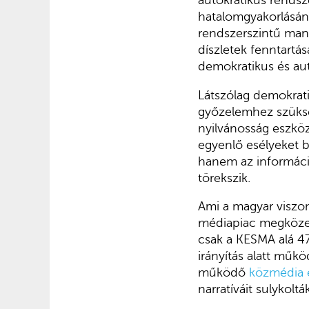
hatalomgyakorlásán
rendszerszintű mani
díszletek fenntartá
demokratikus és aut
Látszólag demokrati
győzelemhez szüksé
nyilvánosság eszkö
egyenlő esélyeket b
hanem az informáci
törekszik.
Ami a magyar viszon
médiapiac megközel
csak a KESMA alá 4
irányítás alatt működ
működő
közmédia é
narratíváit sulykolt