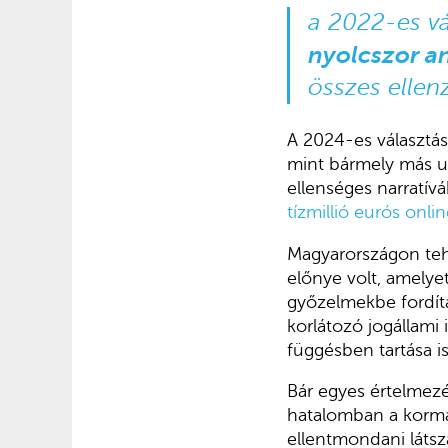
a 2022-es v
nyolcszor an
összes ellenz
A 2024-es választá
mint bármely más un
ellenséges narratívá
tízmillió eurós onli
Magyarországon teh
előnye volt, amelye
győzelmekbe fordíta
korlátozó jogállam
függésben tartása is
Bár egyes értelmezé
hatalomban a kormá
ellentmondani láts