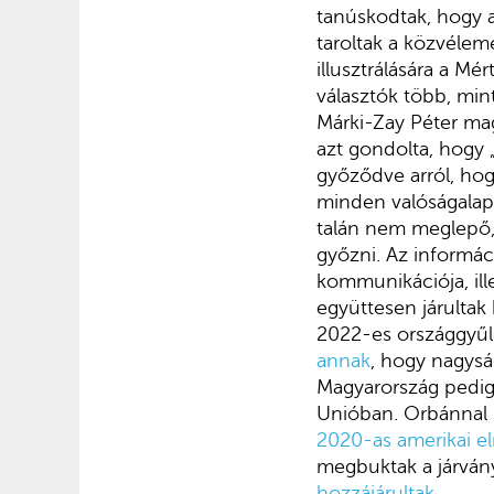
tanúskodtak, hogy a
taroltak a közvélem
illusztrálására a Mé
választók több, min
Márki-Zay Péter mag
azt gondolta, hogy 
győződve arról, hog
minden valóságalapo
talán nem meglepő, 
győzni. Az informác
kommunikációja, ill
együttesen járultak
2022-es országgyűl
annak
, hogy nagysá
Magyarország pedig
Unióban. Orbánnal 
2020-as amerikai e
megbuktak a járvány
hozzájárultak
.