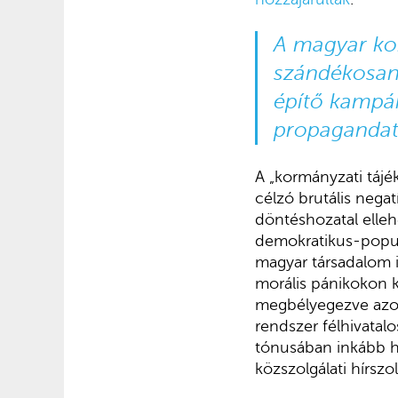
A magyar kor
szándékosan 
építő kampán
propagandate
A „kormányzati tájé
célzó brutális negat
döntéshozatal elle
demokratikus-populi
magyar társadalom i
morális pánikokon k
megbélyegezve azoka
rendszer félhivata
tónusában inkább ha
közszolgálati hírszo