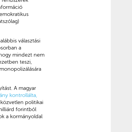
nformáció
demokratikus
átszólag)
lábbis választási
ősorban a
, hogy mindezt nem
ezetben teszi,
 monopolizálására
yítást. A magyar
ny kontrollálta,
zvetlen politikai
illiárd forintból
tok a kormányoldal