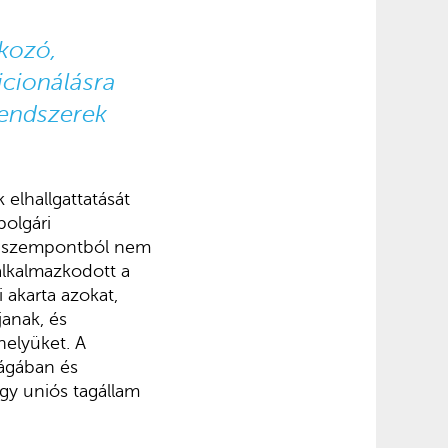
kozó,
icionálásra
rendszerek
 elhallgattatását
polgári
 a szempontból nem
alkalmazkodott a
akarta azokat,
janak, és
helyüket. A
ágában és
egy uniós tagállam