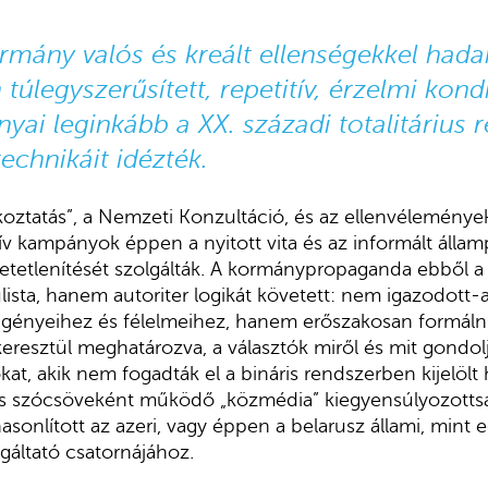
mány valós és kreált ellenségekkel hada
túlegyszerűsített, repetitív, érzelmi kond
yai leginkább a XX. századi totalitárius 
chnikáit idézték.
koztatás”, a Nemzeti Konzultáció, és az ellenvélemények
ív kampányok éppen a nyitott vita és az informált állam
hetetlenítését szolgálták. A kormánypropaganda ebből
sta, hanem autoriter logikát követett: nem igazodott-
gényeihez és félelmeihez, hanem erőszakosan formálni 
eresztül meghatározva, a választók miről és mit gondol
t, akik nem fogadták el a bináris rendszerben kijelölt 
los szócsöveként működő „közmédia” kiegyensúlyozotts
sonlított az azeri, vagy éppen a belarusz állami, mint 
lgáltató csatornájához.