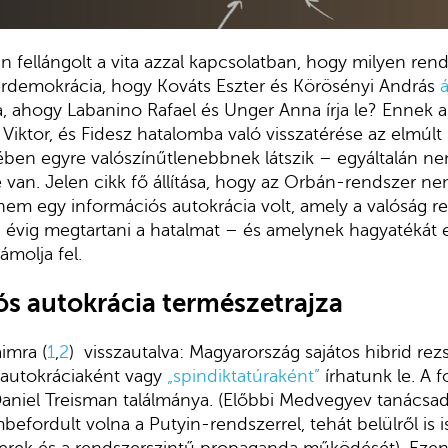
 fellángolt a vita azzal kapcsolatban, hogy milyen rends
rdemokrácia, hogy Kováts Eszter és Körösényi András
á
ia, ahogy Labanino Rafael és Unger Anna írja le? Ennek a
Viktor, és Fidesz hatalomba való visszatérése az elmúlt 
en egyre valószínűtlenebbnek látszik – egyáltalán nem
e van. Jelen cikk fő állítása, hogy az Orbán-rendszer ne
anem egy információs autokrácia volt, amely a valóság r
16 évig megtartani a hatalmat – és amelynek hagyatékát
molja fel.
ós autokrácia természetrajza
imra (
1
,
2
) visszautalva: Magyarország sajátos hibrid rezs
 autokráciaként vagy
„spindiktatúraként”
írhatunk le. A
Daniel Treisman találmánya. (Előbbi Medvegyev tanácsa
befordult volna a Putyin-rendszerrel, tehát belülről is i
zerek és a rendszerszintű propaganda működését). Eze