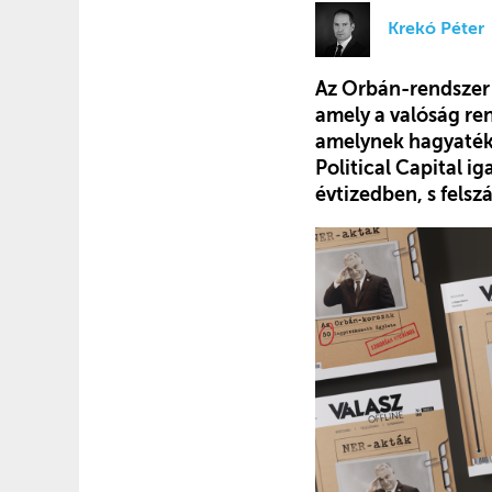
Krekó Péter
Az Orbán-rendszer 
amely a valóság ren
amelynek hagyaték
Political Capital i
évtizedben, s fels