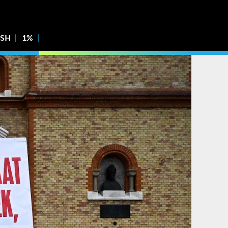
ISH
1%