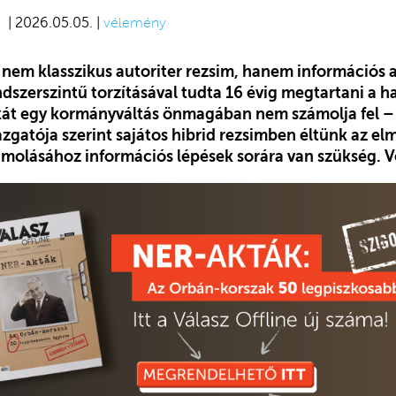
| 2026.05.05. |
vélemény
nem klasszikus autoriter rezsim, hanem információs a
dszerszintű torzításával tudta 16 évig megtartani a h
át egy kormányváltás önmagában nem számolja fel – 
gazgatója szerint sajátos hibrid rezsimben éltünk az el
zámolásához információs lépések sorára van szükség. 