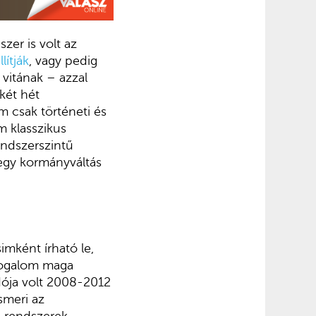
zer is volt az
llítják
, vagy pedig
 vitának – azzal
két hét
 csak történeti és
m klasszikus
endszerszintű
 egy kormányváltás
imként írható le,
 fogalom maga
dója volt 2008-2012
smeri az
n rendszerek