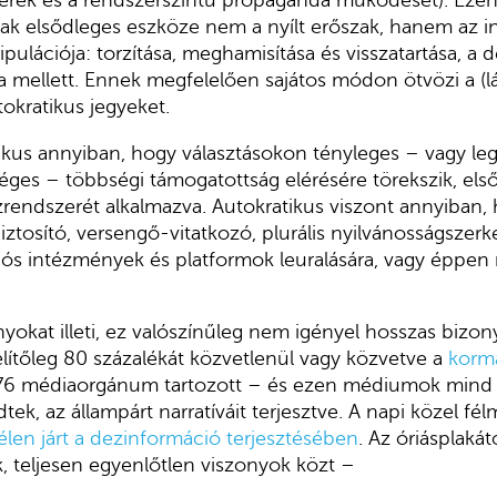
ak elsődleges eszköze nem a nyílt erőszak, hanem az i
pulációja: torzítása, meghamisítása és visszatartása, a 
sa mellett. Ennek megfelelően sajátos módon ötvözi a (l
okratikus jegyeket.
kus annyiban, hogy választásokon tényleges – vagy lega
ges – többségi támogatottság elérésére törekszik, els
zrendszerét alkalmazva. Autokratikus viszont annyiban
iztosító, versengő-vitatkozó, plurális nyilvánosságszerk
ós intézmények és platformok leuralására, vagy éppen
yokat illeti, ez valószínűleg nem igényel hosszas bizon
ítőleg 80 százalékát közvetlenül vagy közvetve a
kormá
76 médiaorgánum tartozott – és ezen médiumok mind kö
tek, az állampárt narratíváit terjesztve. A napi közel félm
len járt a dezinformáció terjesztésében
. Az óriásplaká
ák, teljesen egyenlőtlen viszonyok közt –