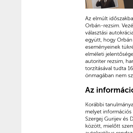
Az elmúlt időszakban
Orbán-rezsim. Vezé
választási autokrác
együtt, hogy Orbán 
eseményeinek tükréb
elméleti jelentőség
autoriter rezsim, h
torzításával tudta 
önmagában nem szá
Az informáci
Korábbi tanulmánya
melyet információs
Szergej Gurijev és 
között, mielőtt szem
autokratikus rends