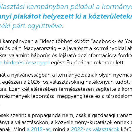
álasztási kampányban például a kormány
nyi plakátot helyezett ki a közterületek
éki párt együttvéve.
si kampányban a Fidesz többet költött Facebook- és Yo
iós párt. Magyarország – a javarészt a kormányoldal ált
kra, valamint háborús és lejárató dezinformációra fordí
ne hirdetési összeggel
egész Európában rekorder lett.
át a nyilvánosságban a kormányoldalnak olyan nyomasz
t egészen a 2026-os választásoking hatékonyan tudott v
ni. Ezen cél elérésében természetesen segítette a kor
i intézmények lebontása-meggyengítése és a társadalom
.
sek szerint a propaganda nem, csak a gazdasági transzf
nyt a választásokon, a közvélemény-kutatások ennek 
zanak. Mind
a 2018-as,
mind a
2022-es választások
körül