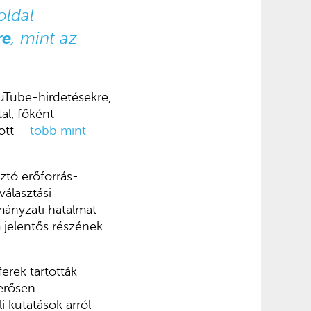
oldal
re
, mint az
uTube-hirdetésekre,
al, főként
tott –
több mint
tó erőforrás-
álasztási
mányzati hatalmat
 jelentős részének
erek tartották
erősen
i kutatások arról