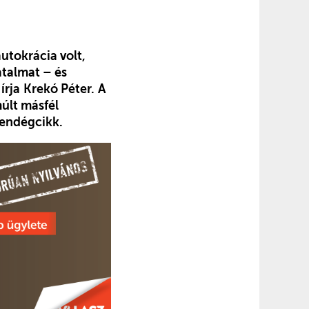
utokrácia volt,
atalmat – és
írja
Krekó Péter.
A
múlt másfél
Vendégcikk.