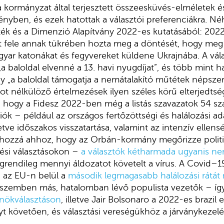
 kormányzat által terjesztett összeesküvés-elméletek 
ényben, és ezek hatottak a választói preferenciákra. N
rték és a Dimenzió Alapítvány 2022-es kutatásából: 2022
t fele annak tükrében hozta meg a döntését, hogy meg 
yar katonákat és fegyvereket küldene Ukrajnába. A vál
„a baloldal elvenné a 13. havi nyugdíjat”, és több mint
y „a baloldal támogatja a nemátalakító műtétek népszer
t nélkülöző értelmezések ilyen széles körű elterjedts
hogy a Fidesz 2022-ben még a listás szavazatok 54 szá
iók – például az országos fertőzöttségi és halálozási ad
etve időszakos visszatartása, valamint az intenzív ell
 hozzá ahhoz, hogy az Orbán-kormány megőrizze politik
ési választásokon –
a választók kétharmada ugyanis ne
grendileg mennyi áldozatot követelt a vírus. A Covid–1
 az EU-n belül a
második legmagasabb halálozási rátát
szemben más, hatalomban lévő populista vezetők – í
lnökválasztáson
, illetve Jair Bolsonaro a 2022-es brazil
t követően, és választási vereségükhöz a járványkezelé