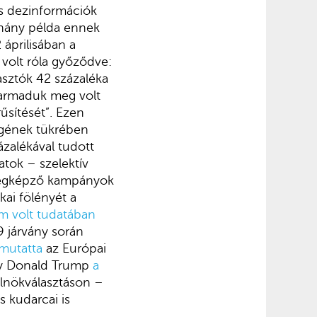
és dezinformációk
éhány példa ennek
 áprilisában a
volt róla győződve:
asztók 42 százaléka
 harmaduk meg volt
űsítését”. Ezen
égének tükrében
zalékával tudott
atok – szelektív
enségképző kampányok
ai fölényét a
m volt tudatában
9 járvány során
 mutatta
az Európai
gy Donald Trump
a
 elnökválasztáson –
s kudarcai is