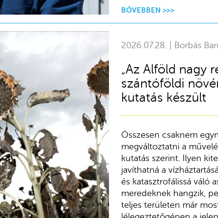
BŐVEBBEN >>>
2026.07.28. | Borbás Bar
„Az Alföld nagy r
szántóföldi növ
kutatás készült
Összesen csaknem egymil
megváltoztatni a művelés
kutatás szerint. Ilyen k
javíthatná a vízháztartá
és katasztrofálissá váló 
meredeknek hangzik, ped
teljes területen már mos
lélegeztetőgépen a jelen