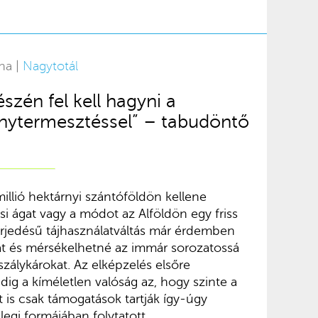
na |
Nagytotál
észén fel kell hagyni a
énytermesztéssel” – tabudöntő
lió hektárnyi szántóföldön kellene
i ágat vagy a módot az Alföldön egy friss
iterjedésű tájhasználatváltás már érdemben
sát és mérsékelhetné az immár sorozatossá
aszálykárokat. Az elképzelés elsőre
ig a kíméletlen valóság az, hogy szinte a
t is csak támogatások tartják így-úgy
legi formájában folytatott