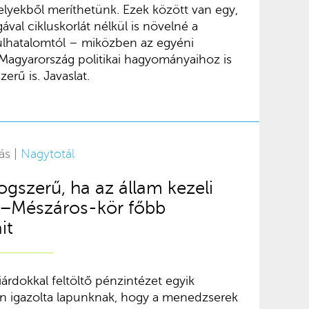
elyekből meríthetünk. Ezek között van egy,
ával cikluskorlát nélkül is növelné a
túlhatalomtól – miközben az egyéni
 Magyarország politikai hagyományaihoz is
erű is. Javaslat.
ás |
Nagytotál
jogszerű, ha az állam kezeli
z–Mészáros-kör főbb
it
árdokkal feltöltő pénzintézet egyik
en igazolta lapunknak, hogy a menedzserek