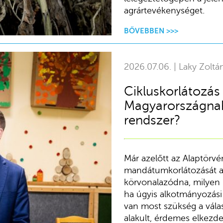
agrártevékenységet.
BŐVEBBEN >>>
2026.07.06. | Laky Zoltá
Cikluskorlátozás 
Magyarországnak 
rendszer?
Már azelőtt az Alaptörvé
mandátumkorlátozását a
körvonalazódna, milyen l
ha úgyis alkotmányozási 
van most szükség a válas
alakult, érdemes elkezde