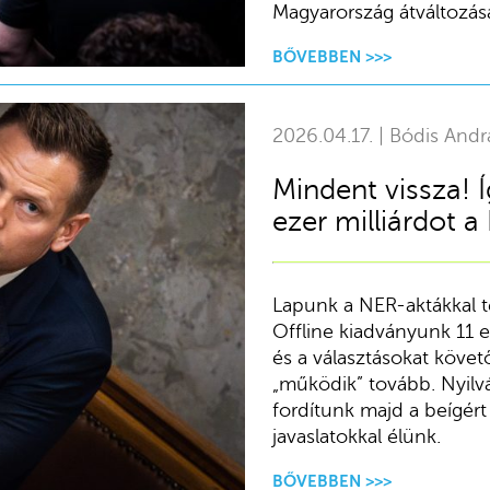
Magyarország átváltozásá
BŐVEBBEN >>>
2026.04.17. | Bódis Andr
Mindent vissza! Í
ezer milliárdot a
Lapunk a NER-aktákkal t
Offline kiadványunk 11 ez
és a választásokat köve
„működik” tovább. Nyilvá
fordítunk majd a beígért 
javaslatokkal élünk.
BŐVEBBEN >>>