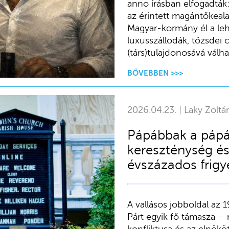
anno írásban elfogadták:
az érintett magántőkeala
Magyar-kormány él a leh
luxusszállodák, tőzsdei c
(társ)tulajdonosává válha
BŐVEBBEN >>>
2026.04.23. | Laky Zoltá
Pápábbak a pápá
kereszténység és 
évszázados frigy
A vallásos jobboldal az 
Párt egyik fő támasza –
konfliktusa és az elnök