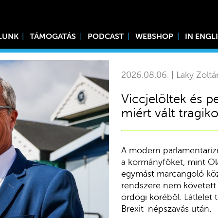
LUNK
TÁMOGATÁS
PODCAST
WEBSHOP
IN ENGL
2026.08.06. | Laky Zoltá
Viccjelöltek és
miért vált tragik
A modern parlamentariz
a kormányfőket, mint Ol
egymást marcangoló közép
rendszere nem követett l
ördögi köréből. Látlelet 
Brexit-népszavás után.