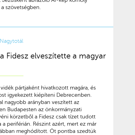
 a szövetségben.
Nagytotál
a Fidesz elveszítette a magyar
vidék pártjaként hivatkozott magára, és
rost igyekezett kiépíteni Debrecenben.
al nagyobb arányban veszített az
en Budapesten az önkormányzati
éni körzetből a Fidesz csak tízet tudott
 a periférián. Részint azért, mert ez már
rábban meghódított. Öt pontba szedtük