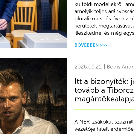
külföldi modellekről, am
amelyik teljes arányosság
pluralizmust és óvna a 
kerületek megtartásával
illeszkedne, és még egysz
BŐVEBBEN >>>
2026.05.21. | Bódis Andr
Itt a bizonyíték: 
tovább a Tiborc
magántőkealapja
A NER-zsákokat százmilli
vezetője hitelt érdemlő