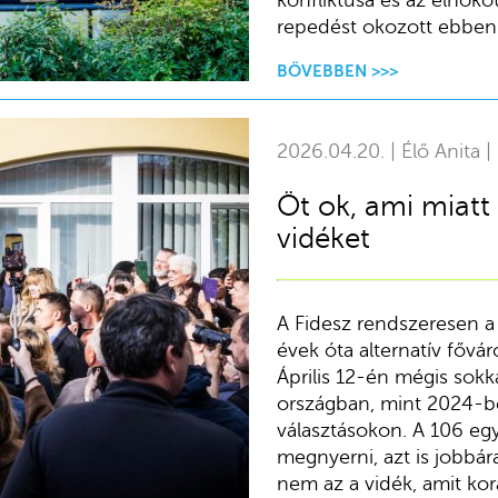
repedést okozott ebben
BŐVEBBEN >>>
2026.04.20. | Élő Anita |
Öt ok, ami miatt 
vidéket
A Fidesz rendszeresen a 
évek óta alternatív fővá
Április 12-én mégis sokk
országban, mint 2024-b
választásokon. A 106 egy
megnyerni, azt is jobbára
nem az a vidék, amit ko