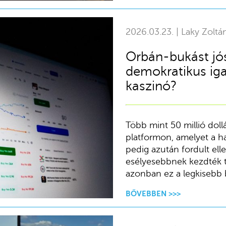
2026.03.23. | Laky Zoltá
Orbán-bukást jó
demokratikus ig
kaszinó?
Több mint 50 millió doll
platformon, amelyet a ha
pedig azután fordult ell
esélyesebbnek kezdték t
azonban ez a legkisebb b
BŐVEBBEN >>>