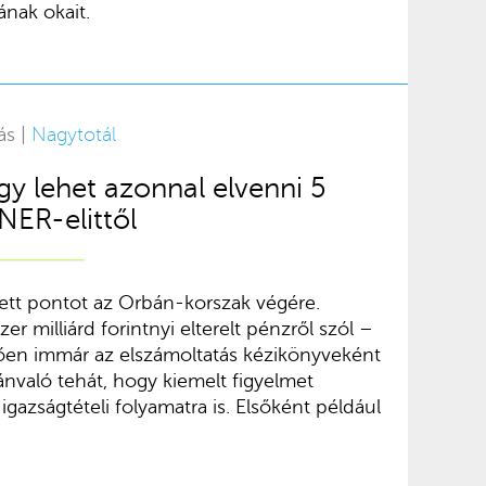
nak okait.
ás |
Nagytotál
gy lehet azonnal elvenni 5
 NER-elittől
ett pontot az Orbán-korszak végére.
er milliárd forintnyi elterelt pénzről szól –
tően immár az elszámoltatás kézikönyveként
nvaló tehát, hogy kiemelt figyelmet
igazságtételi folyamatra is. Elsőként például