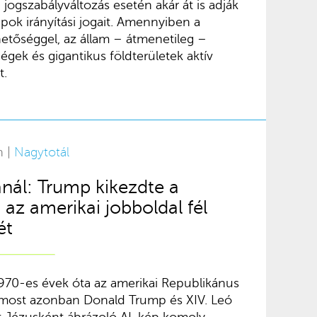
 jogszabályváltozás esetén akár át is adják
pok irányítási jogait. Amennyiben a
etőséggel, az állam – átmenetileg –
égek és gigantikus földterületek aktív
t.
n |
Nagytotál
nál: Trump kikezdte a
az amerikai jobboldal fél
ét
1970-es évek óta az amerikai Republikánus
 most azonban Donald Trump és XIV. Leó
öt Jézusként ábrázoló AI-kép komoly