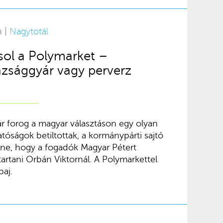
n |
Nagytotál
sol a Polymarket –
azsággyár vagy perverz
ár forog a magyar választáson egy olyan
tóságok betiltottak, a kormánypárti sajtó
ene, hogy a fogadók Magyar Pétert
artani Orbán Viktornál. A Polymarkettel
aj.