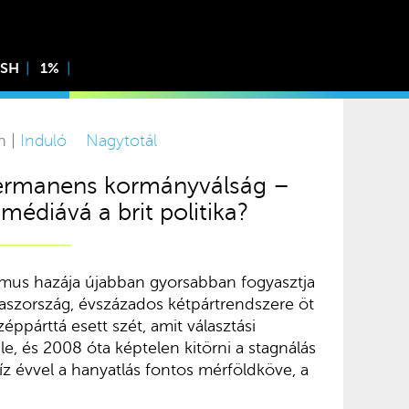
ISH
1%
n |
Induló
Nagytotál
 permanens kormányválság –
omédiává a brit politika?
mus hazája újabban gyorsabban fogyasztja
aszország, évszázados kétpártrendszere öt
párttá esett szét, amit választási
e, és 2008 óta képtelen kitörni a stagnálás
tíz évvel a hanyatlás fontos mérföldköve, a