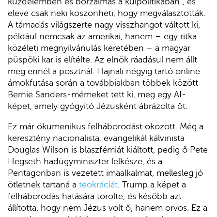
küzdelemben és borzalmas a külpolitikában”, és
eleve csak neki köszönheti, hogy megválasztották.
A támadás világszerte nagy visszhangot váltott ki,
például nemcsak az amerikai, hanem – egy ritka
közéleti megnyilvánulás keretében – a magyar
püspöki kar is elítélte. Az elnök ráadásul nem állt
meg ennél a posztnál. Hajnali négyig tartó online
ámokfutása során a továbbiakban többek között
Bernie Sanders-mémeket tett ki, meg egy AI-
képet, amely gyógyító Jézusként ábrázolta őt.
Ez már ökumenikus felháborodást okozott. Még a
keresztény nacionalista, evangelikál kálvinista
Douglas Wilson is blaszfémiát kiáltott, pedig ő Pete
Hegseth hadügyminiszter lelkésze, és a
Pentagonban is vezetett imaalkalmat, mellesleg jó
ötletnek tartaná a
teokráciát
. Trump a képet a
felháborodás hatására törölte, és később azt
állította, hogy nem Jézus volt ő, hanem orvos. Ez a