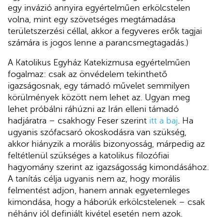
egy invázió annyira egyértelműen erkölcstelen
volna, mint egy szövetséges megtámadása
területszerzési céllal, akkor a fegyveres erők tagjai
számára is jogos lenne a parancsmegtagadás.)
A Katolikus Egyház Katekizmusa egyértelműen
fogalmaz: csak az önvédelem tekinthető
igazságosnak, egy támadó művelet semmilyen
körülmények között nem lehet az. Ugyan meg
lehet próbálni ráhúzni az Irán elleni támadó
hadjáratra – csakhogy Feser szerint
itt a baj
. Ha
ugyanis szófacsaró okoskodásra van szükség,
akkor hiányzik a morális bizonyosság, márpedig az
feltétlenül szükséges a katolikus filozófiai
hagyomány szerint az igazságosság kimondásához.
A tanítás célja ugyanis nem az, hogy morális
felmentést adjon, hanem annak egyetemleges
kimondása, hogy a háborúk erkölcstelenek – csak
néhány jól definiált kivétel esetén nem azok.