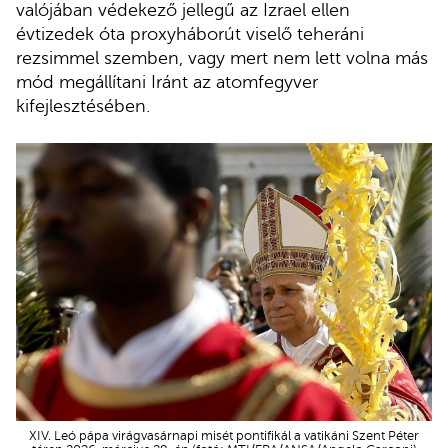
valójában védekező jellegű az Izrael ellen
évtizedek óta proxyháborút viselő teheráni
rezsimmel szemben, vagy mert nem lett volna más
mód megállítani Iránt az atomfegyver
kifejlesztésében.
XIV. Leó pápa virágvasárnapi misét pontifikál a vatikáni Szent Péter