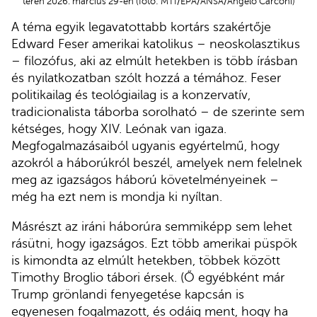
téren 2026. március 29-én (fotó: MTI/EPA/ANSA/Angelo Carconi)
A téma egyik legavatottabb kortárs szakértője
Edward Feser amerikai katolikus – neoskolasztikus
– filozófus, aki az elmúlt hetekben is több írásban
és nyilatkozatban szólt hozzá a témához. Feser
politikailag és teológiailag is a konzervatív,
tradicionalista táborba sorolható – de szerinte sem
kétséges, hogy XIV. Leónak van igaza.
Megfogalmazásaiból ugyanis egyértelmű, hogy
azokról a háborúkról beszél, amelyek nem felelnek
meg az igazságos háború követelményeinek –
még ha ezt nem is mondja ki nyíltan.
Másrészt az iráni háborúra semmiképp sem lehet
rásütni, hogy igazságos. Ezt több amerikai püspök
is kimondta az elmúlt hetekben, többek között
Timothy Broglio tábori érsek. (Ő egyébként már
Trump grönlandi fenyegetése kapcsán is
egyenesen fogalmazott, és odáig ment, hogy ha