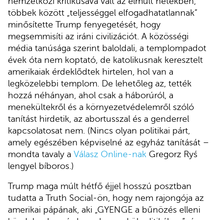
nemzetközi kritikusává vált az elmúlt hetekben,
többek között „teljességgel elfogadhatatlannak”
minősítette Trump fenyegetését, hogy
megsemmisíti az iráni civilizációt. A közösségi
média tanúsága szerint baloldali, a templompadot
évek óta nem koptató, de katolikusnak keresztelt
amerikaiak érdeklődtek hirtelen, hol van a
legközelebbi templom. De lehetőleg az, tették
hozzá néhányan, ahol csak a háborúról, a
menekültekről és a környezetvédelemről szóló
tanítást hirdetik, az abortusszal és a genderrel
kapcsolatosat nem. (Nincs olyan politikai párt,
amely egészében képviselné az egyház tanítását –
mondta tavaly a
Válasz Online-nak
Gregorz Ryś
lengyel bíboros.)
Trump maga múlt hétfő éjjel hosszú posztban
tudatta a Truth Social-ön, hogy nem rajongója az
amerikai pápának, aki „GYENGE a bűnözés elleni