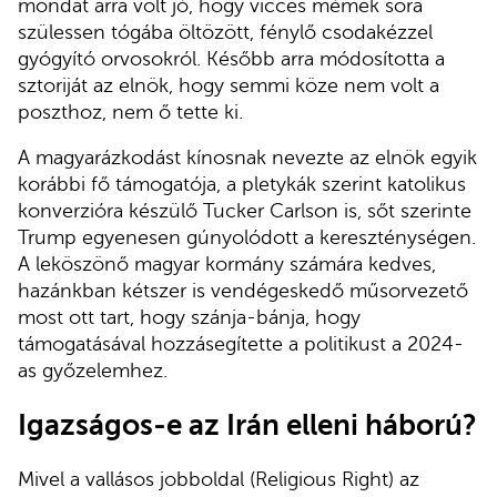
mondat arra volt jó, hogy vicces mémek sora
szülessen tógába öltözött, fénylő csodakézzel
gyógyító orvosokról. Később arra módosította a
sztoriját az elnök, hogy semmi köze nem volt a
poszthoz, nem ő tette ki.
A magyarázkodást kínosnak nevezte az elnök egyik
korábbi fő támogatója, a pletykák szerint katolikus
konverzióra készülő Tucker Carlson is, sőt szerinte
Trump egyenesen gúnyolódott a kereszténységen.
A leköszönő magyar kormány számára kedves,
hazánkban kétszer is vendégeskedő műsorvezető
most ott tart, hogy szánja-bánja, hogy
támogatásával hozzásegítette a politikust a 2024-
as győzelemhez.
Igazságos-e az Irán elleni háború?
Mivel a vallásos jobboldal (Religious Right) az