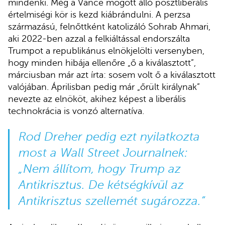
mindenki. Még a Vance mögött álló posztliberális
értelmiségi kör is kezd kiábrándulni. A perzsa
származású, felnőttként katolizáló Sohrab Ahmari,
aki 2022-ben azzal a felkiáltással endorszálta
Trumpot a republikánus elnökjelölti versenyben,
hogy minden hibája ellenőre „ő a kiválasztott”,
márciusban már azt írta: sosem volt ő a kiválasztott
valójában. Áprilisban pedig már „őrült királynak”
nevezte az elnököt, akihez képest a liberális
technokrácia is vonzó alternatíva.
Rod Dreher
pedig ezt nyilatkozta
most a Wall Street Journalnek:
„Nem állítom, hogy Trump az
Antikrisztus. De kétségkívül az
Antikrisztus szellemét sugározza.”