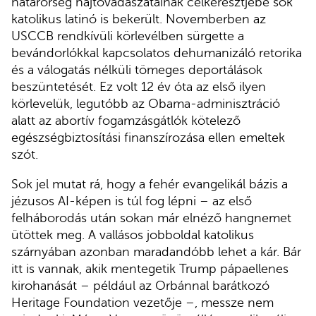
határőrség hajtóvadászatainak célkeresztjébe sok
katolikus latinó is bekerült. Novemberben az
USCCB rendkívüli körlevélben sürgette a
bevándorlókkal kapcsolatos dehumanizáló retorika
és a válogatás nélküli tömeges deportálások
beszüntetését. Ez volt 12 év óta az első ilyen
körlevelük, legutóbb az Obama-adminisztráció
alatt az abortív fogamzásgátlók kötelező
egészségbiztosítási finanszírozása ellen emeltek
szót.
Sok jel mutat rá, hogy a fehér evangelikál bázis a
jézusos AI-képen is túl fog lépni – az első
felháborodás után sokan már elnéző hangnemet
ütöttek meg. A vallásos jobboldal katolikus
szárnyában azonban maradandóbb lehet a kár. Bár
itt is vannak, akik mentegetik Trump pápaellenes
kirohanását – például az Orbánnal barátkozó
Heritage Foundation vezetője –, messze nem