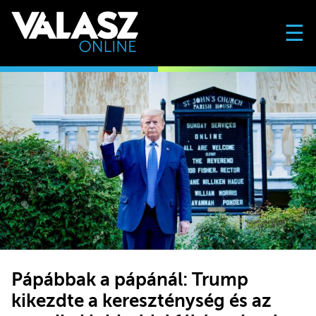
☰
Pápábbak a pápánál: Trump
kikezdte a kereszténység és az