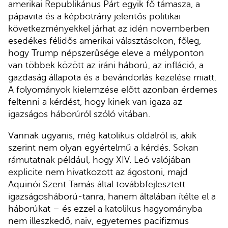
amerikai Republikánus Párt egyik fő támasza, a
pápavita és a képbotrány jelentős politikai
következményekkel járhat az idén novemberben
esedékes félidős amerikai választásokon, főleg,
hogy Trump népszerűsége eleve a mélyponton
van többek között az iráni háború, az infláció, a
gazdaság állapota és a bevándorlás kezelése miatt.
A folyományok kielemzése előtt azonban érdemes
feltenni a kérdést, hogy kinek van igaza az
igazságos háborúról szóló vitában.
Vannak ugyanis, még katolikus oldalról is, akik
szerint nem olyan egyértelmű a kérdés. Sokan
rámutatnak például, hogy XIV. Leó valójában
explicite nem hivatkozott az ágostoni, majd
Aquinói Szent Tamás által továbbfejlesztett
igazságosháború-tanra, hanem általában ítélte el a
háborúkat – és ezzel a katolikus hagyományba
nem illeszkedő, naiv, egyetemes pacifizmus