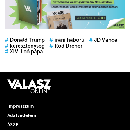
#
Donald Trump
#
iráni háború
#
JD Vance
#
kereszténység
#
Rod Dreher
#
XIV. Leó pápa
Impresszum
Adatvédelem
ÁSZF