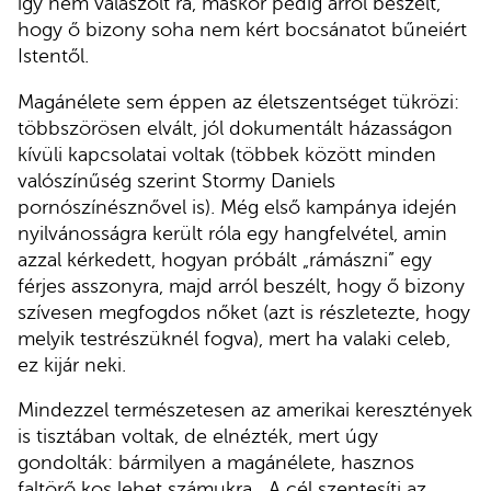
így nem válaszolt rá, máskor pedig arról beszélt,
hogy ő bizony soha nem kért bocsánatot bűneiért
Istentől.
Magánélete sem éppen az életszentséget tükrözi:
többszörösen elvált, jól dokumentált házasságon
kívüli kapcsolatai voltak (többek között minden
valószínűség szerint Stormy Daniels
pornószínésznővel is). Még első kampánya idején
nyilvánosságra került róla egy hangfelvétel, amin
azzal kérkedett, hogyan próbált „rámászni” egy
férjes asszonyra, majd arról beszélt, hogy ő bizony
szívesen megfogdos nőket (azt is részletezte, hogy
melyik testrészüknél fogva), mert ha valaki celeb,
ez kijár neki.
Mindezzel természetesen az amerikai keresztények
is tisztában voltak, de elnézték, mert úgy
gondolták: bármilyen a magánélete, hasznos
faltörő kos lehet számukra. „A cél szentesíti az