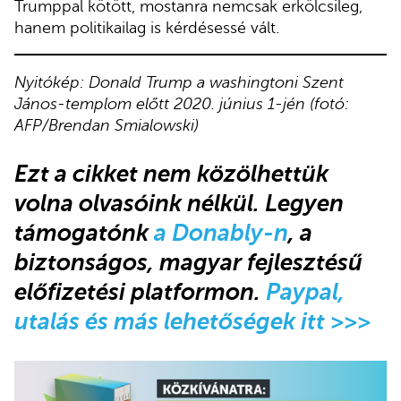
Trumppal kötött, mostanra nemcsak erkölcsileg,
hanem politikailag is kérdésessé vált.
Nyitókép: Donald Trump a washingtoni Szent
János-templom előtt 2020. június 1-jén (fotó:
AFP/Brendan Smialowski)
Ezt a cikket nem közölhettük
volna olvasóink nélkül
.
Legyen
támogatónk
a Donably-n
, a
biztonságos, magyar fejlesztésű
előfizetési platformon.
Paypal,
utalás és más lehetőségek itt >>>