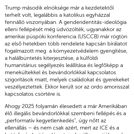
Trump második elnöksége már a kezdetektől
terhelt volt, legalábbis a katolikus egyházzal
fennálló viszonyában. A genderidentitás-ideológia
elleni fellépését még üdvözölték, ugyanakkor az
amerikai püspöki konferencia (USCCB) már rögtön
az első hetekben több rendelete kapcsán bírálatot
fogalmazott meg: a környezetvédelem gyengítése,
a halálbüntetés kiterjesztése, a külföldi
humanitárius segélyezés leállítása és legfőképp a
menekültekkel és bevándorlókkal kapcsolatos
szigorítások miatt, melyek családokat és gyerekeket
veszélyeztettek. Ekkor került sor az ordo amorisszal
kapcsolatos csörtére is.
Ahogy 2025 folyamán élesedett a már Amerikában
élő illegális bevándorlókkal szembeni fellépés és a
„performatív kegyetlenkedés”, úgy nőtt az
ellenállás – és nem csak azért, mert az ICE és a