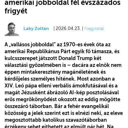
amerikai jobboldal fél évszázados
frigyét
Laky Zoltán
| 2026.04.23. |
Nagytotál
A „vallásos jobboldal” az 1970-es évek óta az
amerikai Republikánus Párt egyik fő támasza, és
kulcsszerepet játszott Donald Trump két
választási győzelmében is – dacára az elnök nem
éppen mintakeresztény magánéletének és
kérdőjeles személyes hitének. Most azonban a
XIV. Leó pápa elleni verbális ámokfutásával és a
magát Jézusként ábrázoló AI-kép posztolásával
erős megrökönyödést okozott az eddig mögötte
összezáró táborban. Bár a fehér evangelikál
közösség a jelek szerint ezt is elnézi neki, az eleve
megosztottabb katolikus szavazótáborban
érzékeny sebet ejthetett az elmúlt pár hét. Na