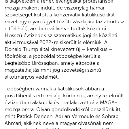
is alapvetően a fehér, evangelikál protestánsok
mozgalmaként indult, de viszonylag hamar
szövetséget kötött a konzervatív katolikusokkal,
mivel egy olyan ügyet tűzött zászlajára (az abortusz
eltörlését), amiben vállvetve tudtak küzdeni.
Hosszú évtizedek szisztematikus jogi és közéleti
aktivizmusával 2022-re sikerült is elérniük. A
Donald Trump által kinevezett új – katolikus –
főbírókkal a jobboldal többségbe került a
Legfelsőbb Bíróságban, amely eltörölte a
magzatelhajtás mint jog szövetségi szintű
alkotmányos védelmét.
Többségben vannak a katolikusok abban a
posztliberális értelmiségi körben is, amely az elmúlt
évtizedben alakult ki és csatlakozott rá a MAGA-
mozgalomra. Olyan gondolkodókról beszélünk itt,
mint Patrick Deneen, Adrian Vermeule és Sohrab
Ahmari, akiknek neve a magyar olvasónak nem