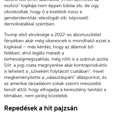
eszköz” logikája nem éppen bibliai elv, de úgy
okoskodtak, hogy ő a kisebbik rossz a
genderidentitás-ideológiát stb. képviselő
demokratákkal szemben.
Trump első elnöksége a 2022-es abortuszítélet
fényében akár még sikeresnek is mondható ezzel a
logikával – más kérdés, hogy az államok bő
felében, ahol legális maradt a
terhességmegszakítás, még nőtt is a számuk azóta.
Sőt: a jogi csata megnyerése akár kontraproduktív
is lehetett a „szívekért folytatott csatában”, mivel
megkeményítette a „választáspárti” álláspontot, és
az amerikai társadalom sokak szerint messzebb
került attól, hogy elfogadja a keresztény tanítást a
témában, nem pedig közelebb.
Repedések a hit pajzsán