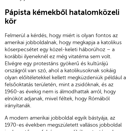
Pápista kémekből hatalomközeli
kör
Felmerül a kérdés, hogy miért is olyan fontos az
amerikai jobboldalnak, hogy megkapja a katolikus
kóserpecsétet egy közel-keleti háborúhoz – a
korábbi ilyeneknél ez még vitatéma sem volt.
Elvégre egy protestáns gyökerű és kultúrájú
országról van szó, ahol a katolikusoknak sokáig
olyan előítéletekkel kellett megküzdeniük például a
felsőoktatás területén, mint a zsidóknak, és az
1960-as évekig nem is álmodhattak arról, hogy
elnököt adjanak, mivel féltek, hogy Rómából
irányítanák.
A modern amerikai jobboldal egyik bástyája, az
1970-es években megszületett vallásos jobboldal