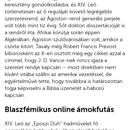
keresztény gondolkodásba, és XIV. Leó
történetesen az ő reguláját követő legrégebbi
szerzetesrend, az Ágoston-rend generális perjele
volt több mint tíz évig. Sőt doktori disszertációját is
a rendről írta. Afrikai körútja során éppen
Algériában, Ágoston szülővárosában volt, amikor a
csörte kitört. Tavaly még Robert Francis Prevost
bíborosként az X-en osztott meg egy cikket azzal a
címmel, hogy J. D. Vance-nek nincs igaza a
szeretet rendje kapcsán – most direktben nem
kívánt vitába szállni az amerikai vezetéssel, de
egyértelművé tette, hogy továbbra is határozottan
fogja képviselni a Biblia üzenetét a háború
kapcsán.
Blaszfémikus online ámokfutás
XIV. Leó az „Eposzi Düh” hadművelet fő