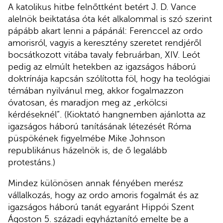
A katolikus hitbe felnőttként betért J. D. Vance
alelnök beiktatása óta két alkalommal is szó szerint
pápább akart lenni a pápánál: Ferenccel az ordo
amorisról, vagyis a keresztény szeretet rendjéről
bocsátkozott vitába tavaly februárban, XIV. Leót
pedig az elmúlt hetekben az igazságos háború
doktrínája kapcsán szólította föl, hogy ha teológiai
témában nyilvánul meg, akkor fogalmazzon
óvatosan, és maradjon meg az „erkölcsi
kérdéseknél”. (Kioktató hangnemben ajánlotta az
igazságos háború tanításának létezését Róma
püspökének figyelmébe Mike Johnson
republikánus házelnök is, de ő legalább
protestáns.)
Mindez különösen annak fényében merész
vállalkozás, hogy az ordo amoris fogalmát és az
igazságos háború tanát egyaránt Hippói Szent
Ágoston 5. századi egyháztanító emelte be a