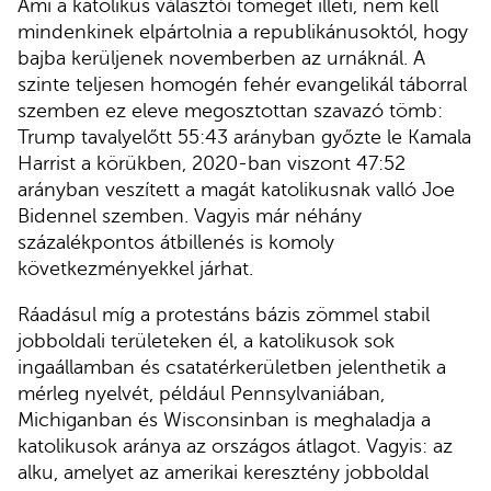
Ami a katolikus választói tömeget illeti, nem kell
mindenkinek elpártolnia a republikánusoktól, hogy
bajba kerüljenek novemberben az urnáknál. A
szinte teljesen homogén fehér evangelikál táborral
szemben ez eleve megosztottan szavazó tömb:
Trump tavalyelőtt 55:43 arányban győzte le Kamala
Harrist a körükben, 2020-ban viszont 47:52
arányban veszített a magát katolikusnak valló Joe
Bidennel szemben. Vagyis már néhány
százalékpontos átbillenés is komoly
következményekkel járhat.
Ráadásul míg a protestáns bázis zömmel stabil
jobboldali területeken él, a katolikusok sok
ingaállamban és csatatérkerületben jelenthetik a
mérleg nyelvét, például Pennsylvaniában,
Michiganban és Wisconsinban is meghaladja a
katolikusok aránya az országos átlagot. Vagyis: az
alku, amelyet az amerikai keresztény jobboldal