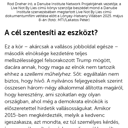
Rod Dreher író, a Danube Institute Network Projektjének vezetője, a
Live Not By Lies című könyv szerzője beszédet mond a Danube
Institute szervezésében megtartott Live Not By Lies című
dokumentumfilm vetítése előtt a Lónyay-Hatvany Villában 2025. május
8-án (fotó: MTI/Lakatos Péter)
A cél szentesíti az eszközt?
Ez a kör – akárcsak a vallásos jobboldal egésze –
második elnöksége kezdetére teljes
mellszélességgel felsorakozott Trump mögött,
dacára annak, hogy maga az elnök nem tartozik
ehhez a
szellemi műhelyhez.
Sőt: egyáltalán nem
biztos, hogy hívő. A nyilvános feljegyezések szerint
összesen három-négy alkalommal állította magáról,
hogy keresztény, ami szokatlan egy olyan
országban, ahol még a demokrata elnökök is
előszeretettel hirdetik vallásosságukat. Amikor
2015-ben megkérdezték, melyik a kedvenc
igeszakasza, azt mondta, ez túl személyes kérdés,