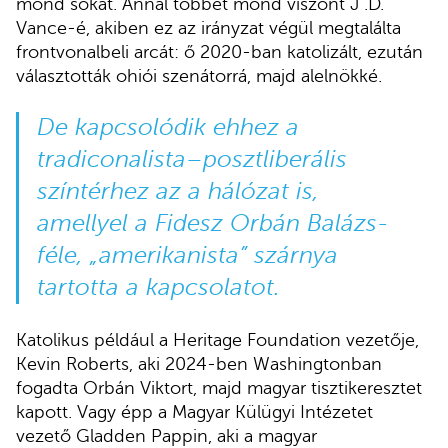
mond sokat. Annál többet mond viszont J .D.
Vance-é, akiben ez az irányzat végül megtalálta
frontvonalbeli arcát: ő 2020-ban katolizált, ezután
választották ohiói szenátorrá, majd alelnökké.
De kapcsolódik ehhez a
tradiconalista–posztliberális
színtérhez az a hálózat is,
amellyel a Fidesz Orbán Balázs-
féle, „amerikanista” szárnya
tartotta a kapcsolatot.
Katolikus például a Heritage Foundation vezetője,
Kevin Roberts, aki 2024-ben Washingtonban
fogadta Orbán Viktort, majd magyar tisztikeresztet
kapott. Vagy épp a Magyar Külügyi Intézetet
vezető Gladden Pappin, aki a magyar