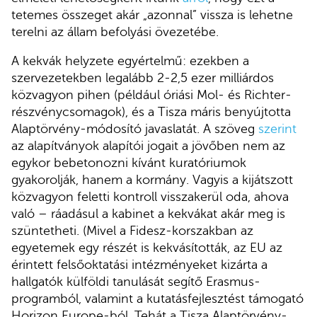
tetemes összeget akár „azonnal” vissza is lehetne
terelni az állam befolyási övezetébe.
A kekvák helyzete egyértelmű: ezekben a
szervezetekben legalább 2-2,5 ezer milliárdos
közvagyon pihen (például óriási Mol- és Richter-
részvénycsomagok), és a Tisza máris benyújtotta
Alaptörvény-módosító javaslatát. A szöveg
szerint
az alapítványok alapítói jogait a jövőben nem az
egykor bebetonozni kívánt kuratóriumok
gyakorolják, hanem a kormány. Vagyis a kijátszott
közvagyon feletti kontroll visszakerül oda, ahova
való – ráadásul a kabinet a kekvákat akár meg is
szüntetheti. (Mivel a Fidesz-korszakban az
egyetemek egy részét is kekvásították, az EU az
érintett felsőoktatási intézményeket kizárta a
hallgatók külföldi tanulását segítő Erasmus-
programból, valamint a kutatásfejlesztést támogató
Horizon Europe-ból. Tehát a Tisza Alaptörvény-