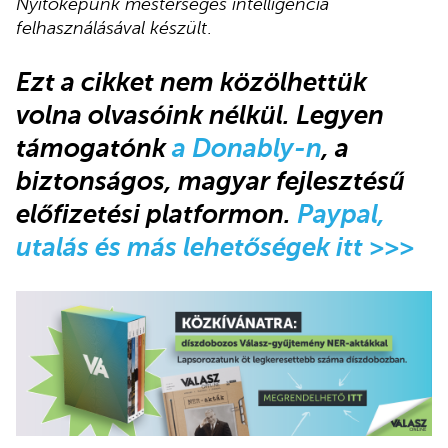
Nyitóképünk mesterséges intelligencia
felhasználásával készült
.
Ezt a cikket nem közölhettük
volna olvasóink nélkül
.
Legyen
támogatónk
a Donably-n
, a
biztonságos, magyar fejlesztésű
előfizetési platformon.
Paypal,
utalás és más lehetőségek itt >>>