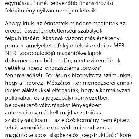
egymással. Ennél kedvezőbb finanszírozási
felépítmény nyilván nemigen létezik.
Ahogy írtuk, az érintettek mindent megtettek az
eredeti összeférhetetlenségi szabályok
felpuhításáért. Akadnak viszont más érzékeny
pontok, amelyeket elfelejtettek kiszedni az MFB–
NER-koprodukciójú magántőkealapok
dokumentumaiból – talán, mert evidenciának
vették a Fidesz-ökoszisztéma „örökös”
fennmaradását. Forrásunk bizonyította számunkra,
hogy a Tiborcz–Mészáros-kör menedzserei annak
idején aláírásukkal elfogadták, hogy a kormányzati
politikában és a jogszabályi környezetben
bekövetkező változásokat lényegében
automatikusan át kell majd vezetniük a
szabályzataikban – az előző kormány nem épített
tehát semmiféle extra védelmi rendszert a
magántőkelapos-alapkezelős „cégstruktúrák” köré.