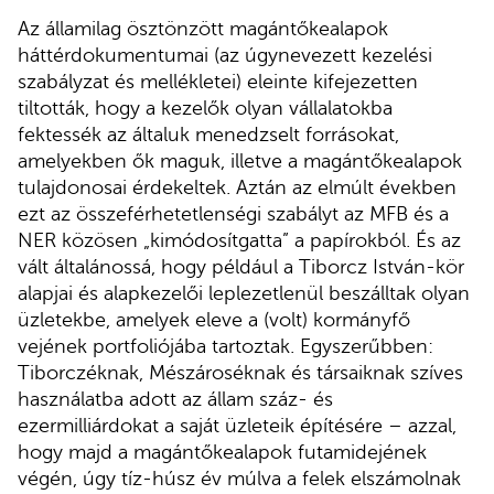
Az államilag ösztönzött magántőkealapok
háttérdokumentumai (az úgynevezett kezelési
szabályzat és mellékletei) eleinte kifejezetten
tiltották, hogy a kezelők olyan vállalatokba
fektessék az általuk menedzselt forrásokat,
amelyekben ők maguk, illetve a magántőkealapok
tulajdonosai érdekeltek. Aztán az elmúlt években
ezt az összeférhetetlenségi szabályt az MFB és a
NER közösen „kimódosítgatta” a papírokból. És az
vált általánossá, hogy például a Tiborcz István-kör
alapjai és alapkezelői leplezetlenül beszálltak olyan
üzletekbe, amelyek eleve a (volt) kormányfő
vejének portfoliójába tartoztak. Egyszerűbben:
Tiborczéknak, Mészároséknak és társaiknak szíves
használatba adott az állam száz- és
ezermilliárdokat a saját üzleteik építésére – azzal,
hogy majd a magántőkealapok futamidejének
végén, úgy tíz-húsz év múlva a felek elszámolnak