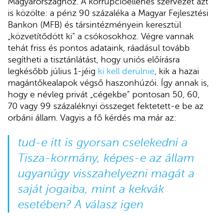
Magyarországhoz. A korrupcióellenes szervezet azt
is közölte: a pénz 90 százaléka a Magyar Fejlesztési
Bankon (MFB) és társintézményein keresztül
„közvetítődött ki” a csókosokhoz. Végre vannak
tehát friss és pontos adataink, ráadásul tovább
segítheti a tisztánlátást, hogy uniós előírásra
legkésőbb július 1-jéig
ki kell derülnie
, kik a hazai
magántőkealapok végső haszonhúzói. Így annak is,
hogy e névleg privát „cégekbe” pontosan 50, 60,
70 vagy 99 százaléknyi összeget fektetett-e be az
orbáni állam. Vagyis a fő kérdés ma már az:
tud-e itt is gyorsan cselekedni a
Tisza-kormány, képes-e az állam
ugyanúgy visszahelyezni magát a
saját jogaiba, mint a kekvák
esetében? A válasz igen