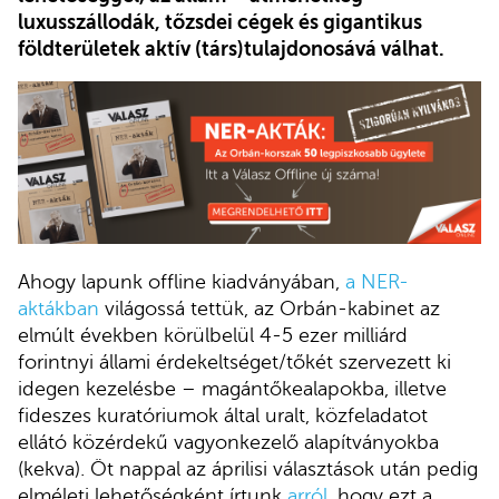
luxusszállodák, tőzsdei cégek és gigantikus
földterületek aktív (társ)tulajdonosává válhat.
Ahogy lapunk offline kiadványában,
a NER-
aktákban
világossá tettük, az Orbán-kabinet az
elmúlt években körülbelül 4-5 ezer milliárd
forintnyi állami érdekeltséget/tőkét szervezett ki
idegen kezelésbe – magántőkealapokba, illetve
fideszes kuratóriumok által uralt, közfeladatot
ellátó közérdekű vagyonkezelő alapítványokba
(kekva). Öt nappal az áprilisi választások után pedig
elméleti lehetőségként írtunk
arról
, hogy ezt a