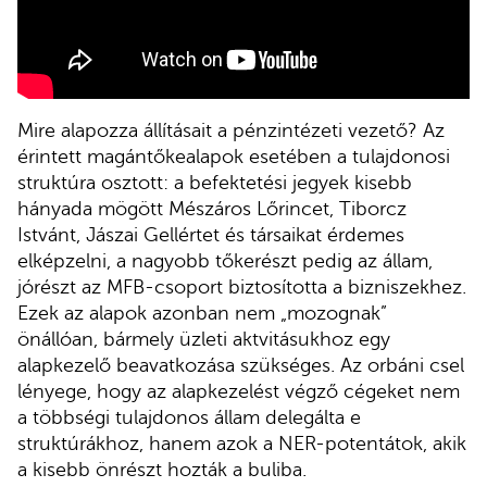
Mire alapozza állításait a pénzintézeti vezető? Az
érintett magántőkealapok esetében a tulajdonosi
struktúra osztott: a befektetési jegyek kisebb
hányada mögött Mészáros Lőrincet, Tiborcz
Istvánt, Jászai Gellértet és társaikat érdemes
elképzelni, a nagyobb tőkerészt pedig az állam,
jórészt az MFB-csoport biztosította a bizniszekhez.
Ezek az alapok azonban nem „mozognak”
önállóan, bármely üzleti aktvitásukhoz egy
alapkezelő beavatkozása szükséges. Az orbáni csel
lényege, hogy az alapkezelést végző cégeket nem
a többségi tulajdonos állam delegálta e
struktúrákhoz, hanem azok a NER-potentátok, akik
a kisebb önrészt hozták a buliba.