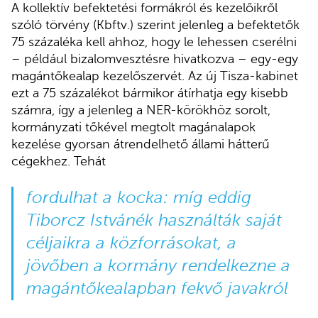
A kollektív befektetési formákról és kezelőikről
szóló törvény (Kbftv.) szerint jelenleg a befektetők
75 százaléka kell ahhoz, hogy le lehessen cserélni
– például bizalomvesztésre hivatkozva – egy-egy
magántőkealap kezelőszervét. Az új Tisza-kabinet
ezt a 75 százalékot bármikor átírhatja egy kisebb
számra, így a jelenleg a NER-körökhöz sorolt,
kormányzati tőkével megtolt magánalapok
kezelése gyorsan átrendelhető állami hátterű
cégekhez. Tehát
fordulhat a kocka: míg eddig
Tiborcz Istvánék használták saját
céljaikra a közforrásokat, a
jövőben a kormány rendelkezne a
magántőkealapban fekvő javakról