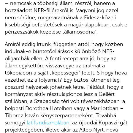
– nemcsak a többségi állami részről, hanem a
hozzáadott NER-fillérekről is. Vagyoni jog ezzel
nem sérülne; megmaradnának a Fidesz-közeli
kisebbségi befektetések a magánalapokban, csak e
pénzeszsákok kezelése „államosodna”.
Amiről eddig írtunk, független attól, hogy közben
indulnak-e büntetőeljárások különböző NER-
oligarchák ellen. A fenti recept arra jó, hogy az
állam egykettőre visszavegye az uralmat a
tőkepiacon a saját „képességei” felett. S hogy hova
vezethet ez a folyamat? Egy biztos: átmenetileg
abszurd helyzetek jöhetnek létre. Például, hogy a
kormányzat aktív résztulajdonos lesz a Gellért
szállóban, a Szabadság téri volt tévészékházban, a
belpesti Dorothea Hotelben vagy a Marriottban –
Tiborcz István kényszerpartnereként. Továbbá
somogyi
latifundiumokban
, az újbudai Kopaszi-gát
projektcégében, illetve akár az Alteo Nyrt. nevű