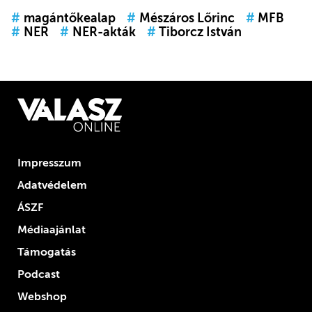
#
magántőkealap
#
Mészáros Lőrinc
#
MFB
#
NER
#
NER-akták
#
Tiborcz István
Impresszum
Adatvédelem
ÁSZF
Médiaajánlat
Támogatás
Podcast
Webshop