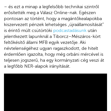
– és ezt a minap a legfelsőbb technikai szintről
erősítették meg a Válasz Online-nak. Egészen
pontosan az történt, hogy a magántőkealapokba
kiszervezett pénzek lehetséges „újraállamosítását”
is érintő múlt csütörtöki
podcastadásunk
után
jelentkezett lapunknál a Tiborcz–Mészáros-kört
feltőkésítő állami MFB egyik vezetője. Aki
névtelenségéhez ugyan ragaszkodott, de hitelt
érdemlően igazolta, hogy még orbáni mércével is
teljesen jogszerű, ha egy kormányzati cég veszi át
a legfőbb NER-alapok irányítását.