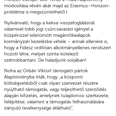
módosítása révén akár majd az Erasmus–Horizon-
probléma is megszüntethető.)
Nyilvánvaló, hogy a kekva-visszafoglalásnál
valamivel több jogi csűrcsavarást igényel a
közpénzzel teletömött magántőkealapok
kormányzati kezelésbe vétele – annak ellenére is,
hogy a Fidesz ordítóan alkotmányellenes rendszert
hozott létre, melyet szinte kötelező
szétrobbantani. De haladjunk sorjában!
Noha az Orbán Viktort támogató pártok
Alaptörvénybe írták, hogy „a központi
költségvetésből csak olyan szervezet részére
nyújtható támogatás, vagy teljesíthető szerződés
alapján kifizetés, amelynek tulajdonosi szerkezete,
felépítése, valamint a támogatás felhasználására
irányuló tevékenysége átlátható”,