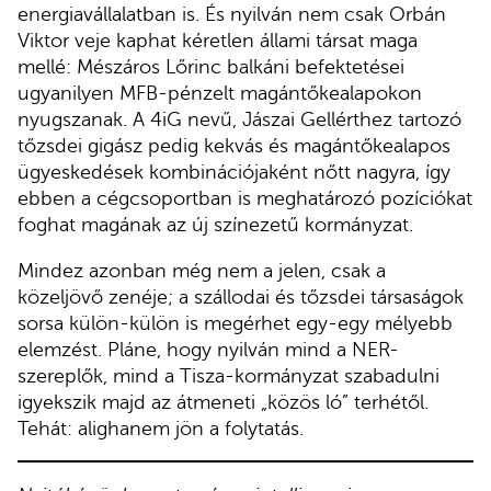
energiavállalatban is. És nyilván nem csak Orbán
Viktor veje kaphat kéretlen állami társat maga
mellé: Mészáros Lőrinc balkáni befektetései
ugyanilyen MFB-pénzelt magántőkealapokon
nyugszanak. A 4iG nevű, Jászai Gellérthez tartozó
tőzsdei gigász pedig kekvás és magántőkealapos
ügyeskedések kombinációjaként nőtt nagyra, így
ebben a cégcsoportban is meghatározó pozíciókat
foghat magának az új színezetű kormányzat.
Mindez azonban még nem a jelen, csak a
közeljövő zenéje; a szállodai és tőzsdei társaságok
sorsa külön-külön is megérhet egy-egy mélyebb
elemzést. Pláne, hogy nyilván mind a NER-
szereplők, mind a Tisza-kormányzat szabadulni
igyekszik majd az átmeneti „közös ló” terhétől.
Tehát: alighanem jön a folytatás.