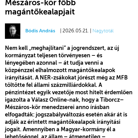
Mészáros-kör főbb
magántőkealapjait
Bódis András
| 2026.05.21. |
Nagytotál
Nem kell „meghajlítani” a jogrendszert, az új
kormányzat teljesen törvényesen – és
lényegében azonnal – át tudja venni a
közpénzzel elhalmozott magántőkealapok
irányítását. A NER-zsákokat jórészt még az MFB
töltötte fel állami százmilliárdokkal. A
pénzintézet egyik vezetője most hitelt érdemlően
igazolta a Válasz Online-nak, hogy a Tiborcz–
Mészáros-kör menedzserei anno írásban
elfogadták: jogszabályváltozás esetén akár át is
adják az érintett magántőkealapok irányítási
jogait. Amennyiben a Magyar-kormány él a
lehetőséggel, az állam – átmenetileg –