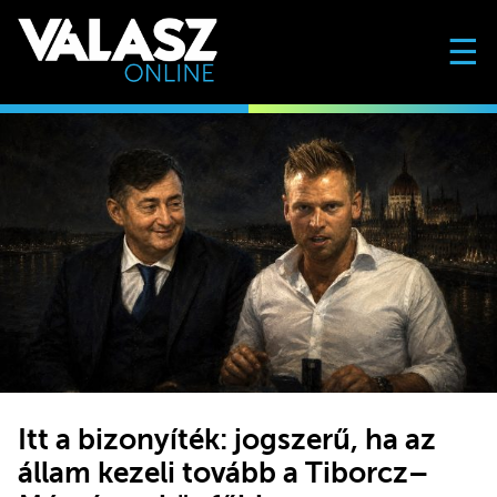
☰
Itt a bizonyíték: jogszerű, ha az
állam kezeli tovább a Tiborcz–