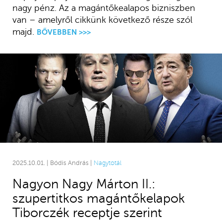
nagy pénz. Az a magántőkealapos bizniszben
van – amelyről cikkünk következő része szól
majd.
BŐVEBBEN >>>
2025.10.01. | Bódis András |
Nagytotál
Nagyon Nagy Márton II.:
szupertitkos magántőkelapok
Tiborczék receptje szerint