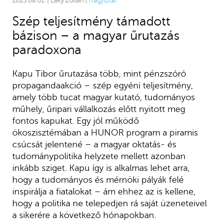
2025.08.01. | Laky Zoltán |
Nagytotál
Szép teljesítmény támadott
bázison – a magyar űrutazás
paradoxona
Kapu Tibor űrutazása több, mint pénzszóró
propagandaakció – szép egyéni teljesítmény,
amely több tucat magyar kutató, tudományos
műhely, űripari vállalkozás előtt nyitott meg
fontos kapukat. Egy jól működő
ökoszisztémában a HUNOR program a piramis
csúcsát jelentené – a magyar oktatás- és
tudománypolitika helyzete mellett azonban
inkább sziget. Kapu így is alkalmas lehet arra,
hogy a tudományos és mérnöki pályák felé
inspirálja a fiatalokat – ám ehhez az is kellene,
hogy a politika ne telepedjen rá saját üzeneteivel
a sikerére a következő hónapokban.