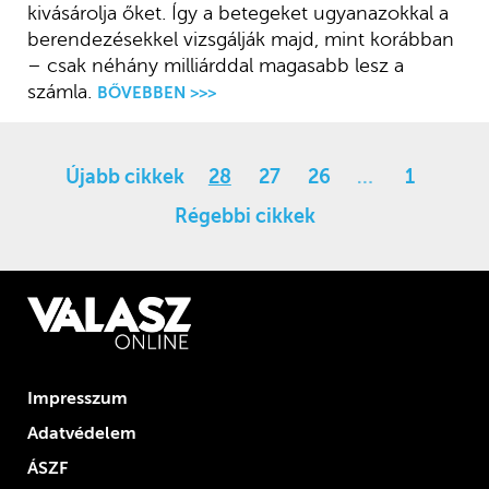
kivásárolja őket. Így a betegeket ugyanazokkal a
berendezésekkel vizsgálják majd, mint korábban
– csak néhány milliárddal magasabb lesz a
számla.
BŐVEBBEN >>>
Újabb cikkek
28
27
26
…
1
Régebbi cikkek
Impresszum
Adatvédelem
ÁSZF