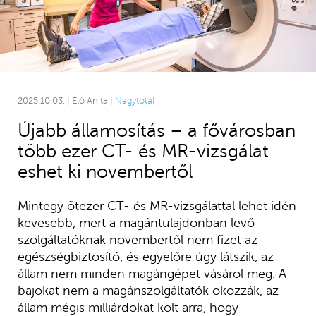
2025.10.03. | Élő Anita |
Nagytotál
Újabb államosítás – a fővárosban
több ezer CT- és MR-vizsgálat
eshet ki novembertől
Mintegy ötezer CT- és MR-vizsgálattal lehet idén
kevesebb, mert a magántulajdonban levő
szolgáltatóknak novembertől nem fizet az
egészségbiztosító, és egyelőre úgy látszik, az
állam nem minden magángépet vásárol meg. A
bajokat nem a magánszolgáltatók okozzák, az
állam mégis milliárdokat költ arra, hogy