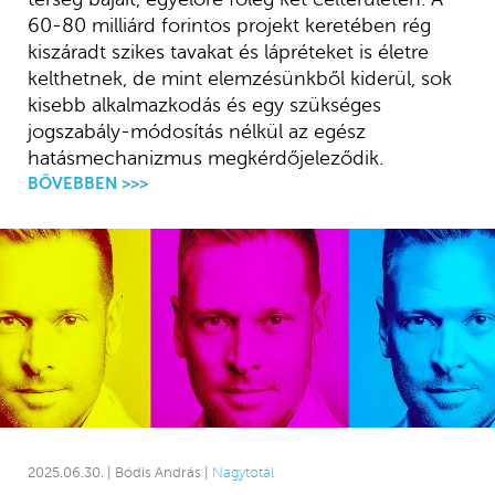
60-80 milliárd forintos projekt keretében rég
kiszáradt szikes tavakat és lápréteket is életre
kelthetnek, de mint elemzésünkből kiderül, sok
kisebb alkalmazkodás és egy szükséges
jogszabály-módosítás nélkül az egész
hatásmechanizmus megkérdőjeleződik.
BŐVEBBEN >>>
2025.06.30. | Bódis András |
Nagytotál