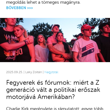
megoldás lehet a tömeges magányra.
BŐVEBBEN >>>
2025.09.25. | Laky Zoltán |
Nagytotál
Fegyverek és fórumok: miért a Z
generáció vált a politikai erőszak
motorjává Amerikában?
Charlie Kirk merénylete is rámutatott: egyre több