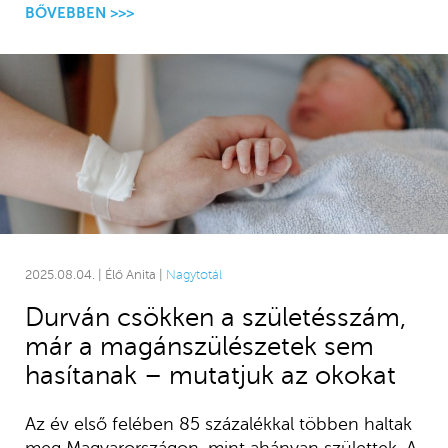
BŐVEBBEN >>>
2025.08.04. | Élő Anita |
Nagytotál
Durván csökken a születésszám,
már a magánszülészetek sem
hasítanak – mutatjuk az okokat
Az év első felében 85 százalékkal többen haltak
meg Magyarországon, mint ahányan születtek. A