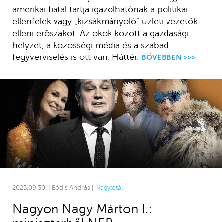
amerikai fiatal tartja igazolhatónak a politikai
ellenfelek vagy „kizsákmányoló” üzleti vezetők
elleni erőszakot. Az okok között a gazdasági
helyzet, a közösségi média és a szabad
fegyverviselés is ott van. Háttér.
BŐVEBBEN >>>
2025.09.30. | Bódis András |
Nagytotál
Nagyon Nagy Márton I.: