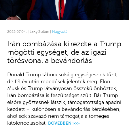
2025.07.04. | Laky Zoltán |
Nagytotál
Irán bombázása kikezdte a Trump
mögötti egységet, de az igazi
törésvonal a bevándorlás
Donald Trump tábora sokáig egységesnek tűnt,
de fél év után repedések jelentek meg: Elon
Musk és Trump látványosan összekülönböztek,
Irán bombázása is feszültséget szült. Bár Trump
elsőre győztesnek látszik, támogatottsága apadni
kezdett – különösen a bevándorlás kérdésében,
ahol sok szavazó nem támogatja a tömeges
kitoloncolásokat.
BŐVEBBEN >>>