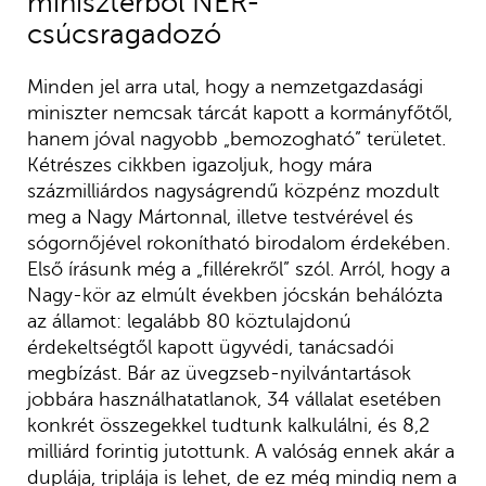
miniszterből NER-
csúcsragadozó
Minden jel arra utal, hogy a nemzetgazdasági
miniszter nemcsak tárcát kapott a kormányfőtől,
hanem jóval nagyobb „bemozogható” területet.
Kétrészes cikkben igazoljuk, hogy mára
százmilliárdos nagyságrendű közpénz mozdult
meg a Nagy Mártonnal, illetve testvérével és
sógornőjével rokonítható birodalom érdekében.
Első írásunk még a „fillérekről” szól. Arról, hogy a
Nagy-kör az elmúlt években jócskán behálózta
az államot: legalább 80 köztulajdonú
érdekeltségtől kapott ügyvédi, tanácsadói
megbízást. Bár az üvegzseb-nyilvántartások
jobbára használhatatlanok, 34 vállalat esetében
konkrét összegekkel tudtunk kalkulálni, és 8,2
milliárd forintig jutottunk. A valóság ennek akár a
duplája, triplája is lehet, de ez még mindig nem a