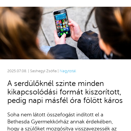
2025.07.08. | Sashegyi Zsófia |
Nagytotál
A serdülőknél szinte minden
kikapcsolódási formát kiszorított,
pedig napi másfél óra fölött káros
Soha nem látott összefogást indított el a
Bethesda Gyermekkórház annak érdekében,
hogy a szülőket mozgósítva visszavezessék az