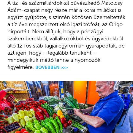
A tíz- és százmilliárdokkal bűvészkedő Matolcsy
Ádám-csapat nagy része már a korai milliókat is
együtt gyűjtötte, s szintén közösen üzemeltették
a tíz éve megszerzett első igazi trófeát, az Origo
hírportált. Nem állítjuk, hogy a pénzügyi
szakemberekből, vállalkozókból és ügyvédekből
álló 12 fős stáb tagjai egyformán gyarapodtak, de
azt igen, hogy – legalább tanúként –
mindegyikük méltó lenne a nyomozók
figyelmére.
BŐVEBBEN >>>