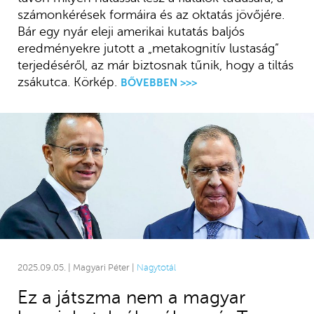
számonkérések formáira és az oktatás jövőjére.
Bár egy nyár eleji amerikai kutatás baljós
eredményekre jutott a „metakognitív lustaság”
terjedéséről, az már biztosnak tűnik, hogy a tiltás
zsákutca. Körkép.
BŐVEBBEN >>>
2025.09.05. | Magyari Péter |
Nagytotál
Ez a játszma nem a magyar