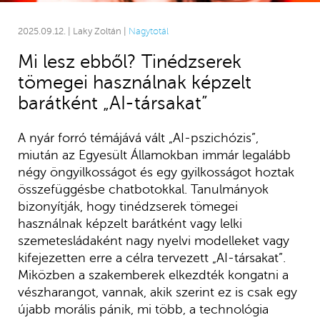
2025.09.12. | Laky Zoltán |
Nagytotál
Mi lesz ebből? Tinédzserek
tömegei használnak képzelt
barátként „AI-társakat”
A nyár forró témájává vált „AI-pszichózis”,
miután az Egyesült Államokban immár legalább
négy öngyilkosságot és egy gyilkosságot hoztak
összefüggésbe chatbotokkal. Tanulmányok
bizonyítják, hogy tinédzserek tömegei
használnak képzelt barátként vagy lelki
szemetesládaként nagy nyelvi modelleket vagy
kifejezetten erre a célra tervezett „AI-társakat”.
Miközben a szakemberek elkezdték kongatni a
vészharangot, vannak, akik szerint ez is csak egy
újabb morális pánik, mi több, a technológia