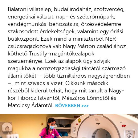
Balatoni villatelep, budai irodaház, szoftvercég,
energetikai vállalat, nap- és szélerőműpark,
vendégmunkás-behozatalra, őrzésvédelemre
szakosodott érdekeltségek, valamint egy óriási
buliközpont. Ezek mind a miniszterből NER-
csúcsragadozóvá vált Nagy Márton családjához
köthető Trustify-magántőkealapok
szerzeményei. Ezek az alapok úgy szívják
magukba a nemzetgazdasági tárcától származó
állami tőkét – több tízmilliárdos nagyságrendben
–, mint szivacs a vizet. Cikkünk második
részéből kiderül tehát, hogy mit tanult a Nagy-
kör Tiborcz Istvántól, Mészáros Lőrinctől és
Matolcsy Ádámtól.
BŐVEBBEN >>>