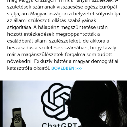
születések számának visszaesése egész Európát
sújtja, ám Magyarországon a helyzetet súlyosbítja
az állami szülészeti ellátás szabályainak
szigorítása. A hálapénz megszüntetése után
hozott intézkedések megroppantották a
családbarát állami szülészeteket, de akkora a
beszakadás a születések számában, hogy tavaly
már a magánszülészetek forgalma sem tudott
növekedni. Exkluzív háttér a magyar demográfiai
katasztrófa okairól.
BŐVEBBEN >>>