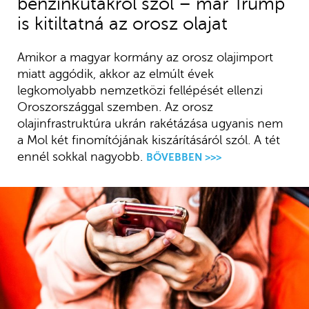
benzinkutakról szól – már Trump
is kitiltatná az orosz olajat
Amikor a magyar kormány az orosz olajimport
miatt aggódik, akkor az elmúlt évek
legkomolyabb nemzetközi fellépését ellenzi
Oroszországgal szemben. Az orosz
olajinfrastruktúra ukrán rakétázása ugyanis nem
a Mol két finomítójának kiszárításáról szól. A tét
ennél sokkal nagyobb.
BŐVEBBEN >>>