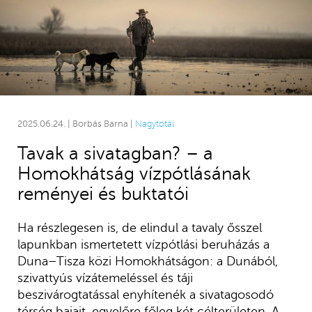
2025.06.24. | Borbás Barna |
Nagytotál
Tavak a sivatagban? – a
Homokhátság vízpótlásának
reményei és buktatói
Ha részlegesen is, de elindul a tavaly ősszel
lapunkban ismertetett vízpótlási beruházás a
Duna–Tisza közi Homokhátságon: a Dunából,
szivattyús vízátemeléssel és táji
beszivárogtatással enyhítenék a sivatagosodó
térség bajait, egyelőre főleg két célterületen. A