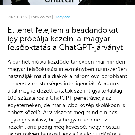
2025.08.15. | Laky Zoltán |
Nagytotál
El lehet felejteni a beadandókat –
így próbálja kezelni a magyar
felsőoktatás a ChatGPT-járványt
A pár hét múlva kezdődő tanévben már minden
magyar felsőoktatási intézményben rutinszerűen
használják majd a diákok a három éve berobbant
generatív mesterséges intelligenciát. A lapunk
által megkérdezett oktatók szerint gyakorlatilag
100 százalékos a ChatGPT penetrációja az
egyetemeken, de már a jobb középiskolákban is
ehhez közelít. Arra viszont még mindig nincs
egységes válasz, hogy hogyan kellene ezt
kezelni, arra pedig még kevésbé, hogy hosszú
távon milyen hatással lesz a fiatalok tudására, a