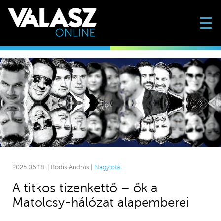
☰
2025.06.18. | Bódis András |
Nagytotál
A titkos tizenkettő – ők a
Matolcsy-hálózat alapemberei