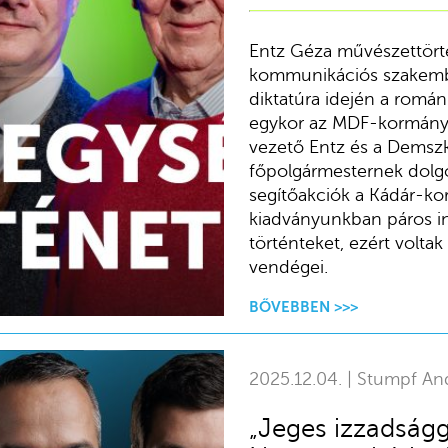
Entz Géza művészettörté
kommunikációs szakembe
diktatúra idején a román
egykor az MDF-kormány i
vezető Entz és a Demsz
főpolgármesternek dolg
segítőakciók a Kádár-ko
kiadványunkban páros int
történteket, ezért volta
vendégei.
BŐVEBBEN >>>
2025.12.04. | Stumpf An
„Jeges izzadságg