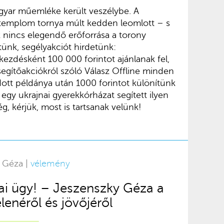
agyar műemléke került veszélybe. A
 templom tornya múlt kedden leomlott – s
k nincs elegendő erőforrása a torony
tünk, segélyakciót hirdetünk:
kezdésként 100 000 forintot ajánlanak fel,
 segítőakciókról szóló Válasz Offline minden
tt példánya után 1000 forintot különítünk
 egy ukrajnai gyerekkórházat segített ilyen
, kérjük, most is tartsanak velünk!
y Géza |
vélemény
ai ügy! – Jeszenszky Géza a
lenéről és jövőjéről