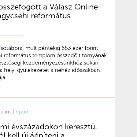
összefogott a Válasz Online
ágycsehi református
ótábora: múlt péntekig 653 ezer forint
ehi református templom összedőlt tornyának
rkesztőségi kezdeményezésünkhöz sokan
e a helyi gyülekezetet a nehéz időszakban.
ja.
álint |
riport
 ami évszázadokon keresztül
l kell újjáépíteni a