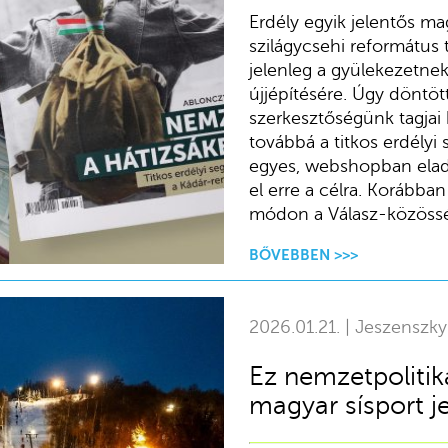
Erdély egyik jelentős m
szilágycsehi református
jelenleg a gyülekezetne
újjépítésére. Úgy döntöt
szerkesztőségünk tagjai 
továbbá a titkos erdélyi
egyes, webshopban elado
el erre a célra. Korábban
módon a Válasz-közösség
BŐVEBBEN >>>
2026.01.21. | Jeszenszk
Ez nemzetpolitik
magyar sísport je