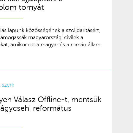
plom tornyát
álás lapunk közösségének a szolidaritásért,
t támogassák magyarországi civilek a
kat, amikor ott a magyar és a román állam.
 szerk
yen Válasz Offline-t, mentsük
lágycsehi református