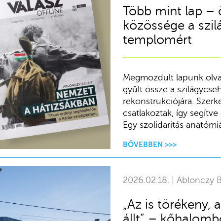
Több mint lap – 
közössége a szil
templomért
Megmozdult lapunk olvas
gyűlt össze a szilágycs
rekonstrukciójára. Sze
csatlakoztak, így segítv
Egy szolidaritás anatómiá
BŐVEBBEN >>>
2026.02.18. | Ablonczy B
„Az is törékeny,
állt” – kőhalombó