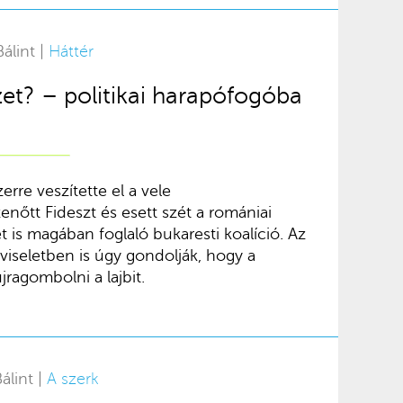
álint |
Háttér
zet? – politikai harapófogóba
rre veszítette el a vele
nőtt Fideszt és esett szét a romániai
 is magában foglaló bukaresti koalíció. Az
viseletben is úgy gondolják, hogy a
jragombolni a lajbit.
álint |
A szerk