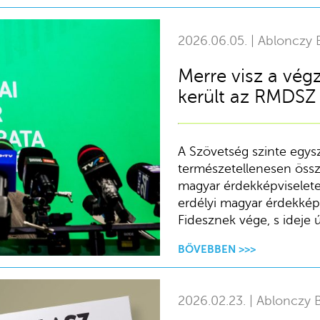
2026.06.05. | Ablonczy B
Merre visz a vég
került az RMDSZ
A Szövetség szinte egysze
természetellenesen össze
magyar érdekképviseletet
erdélyi magyar érdekkép
Fidesznek vége, s ideje ú
BŐVEBBEN >>>
2026.02.23. | Ablonczy B