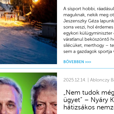
A sísport hobbi, ráadás
maguknak, nekik meg ott 
Jeszenszky Géza lapunk
sorra veszi, hol érdeme
egykori külügyminiszter 
váratlanul beköszöntő h
sílécüket, merthogy – te
sem a gazdagok sportja v
BŐVEBBEN >>>
2025.12.14. | Ablonczy Bá
„Nem tudok még
ügyet” – Nyáry K
hátizsákos nemze