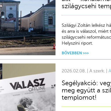
szilágycsehi tem
Szilágyi Zoltán lelkész h
és arra is válaszol, miér
szilágycsehi reformátuso
Helyszíni riport.
BŐVEBBEN >>>
2026.02.08. | A szerk. |
A
Segélyakció: veg
meg együtt a szi
templomot!