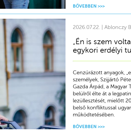
BŐVEBBEN >>>
2026.07.22. | Ablonczy B
„Én is szem volt
egykori erdélyi 
Cenzúrázott anyagok, „eg
személyek, Szijjártó Péter
Gazda Árpád, a Magyar Táv
belülről élte át a legpa
lezüllesztését, mielőtt 2
belső konfliktussal ugy
működtetésében.
BŐVEBBEN >>>