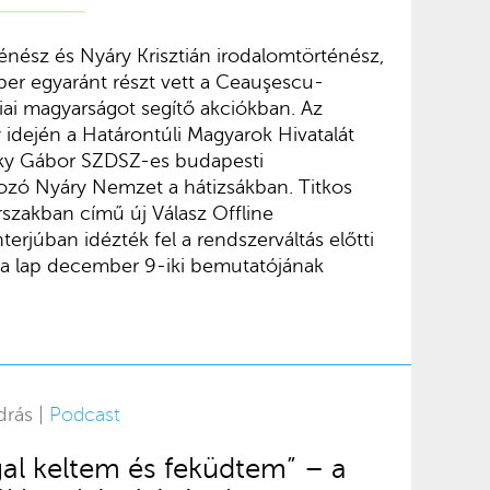
nész és Nyáry Krisztián irodalomtörténész,
r egyaránt részt vett a Ceauşescu-
iai magyarságot segítő akciókban. Az
dején a Határontúli Magyarok Hivatalát
ky Gábor SZDSZ-es budapesti
ozó Nyáry Nemzet a hátizsákban. Titkos
rszakban című új Válasz Offline
erjúban idézték fel a rendszerváltás előtti
k a lap december 9-iki bemutatójának
drás |
Podcast
al keltem és feküdtem” – a