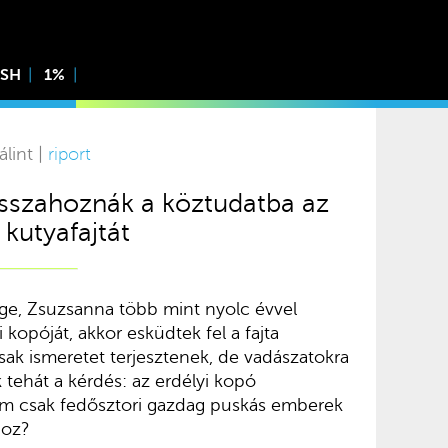
ISH
1%
lint |
riport
isszahoznák a köztudatba az
kutyafajtát
ge, Zsuzsanna több mint nyolc évvel
i kopóját, akkor esküdtek fel a fajta
ak ismeretet terjesztenek, de vadászatokra
ik tehát a kérdés: az erdélyi kopó
em csak fedősztori gazdag puskás emberek
hoz?