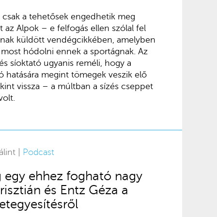
ul csak a tehetősek engedhetik meg
az Alpok – e felfogás ellen szólal fel
nak küldött vendégcikkében, amelyben
s most hódolni ennek a sportágnak. Az
és síoktató ugyanis reméli, hogy a
ó hatására megint tömegek veszik elő
kint vissza – a múltban a sízés cseppet
olt.
lint |
Podcast
 egy ehhez fogható nagy
risztián és Entz Géza a
tegyesítésről