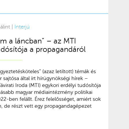
álint |
Interjú
am a láncban” – az MTI
tudósítója a propagandáról
yeztetésköteles” (azaz letiltott) témák és
 sajtósa által írt hírügynökségi hírek –
irati Iroda (MTI) egykori erdélyi tudósítója
tinásabb magyar médiaintézmény politikai
022-ben felállt. Érez felelősséget, amiért sok
an, de részt vett egy propagandagépezet