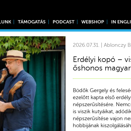
LUNK
TÁMOGATÁS
PODCAST
WEBSHOP
IN ENGL
2026.07.31. | Ablonczy Bá
Erdélyi kopó – v
őshonos magyar 
Bödők Gergely és felesé
ezelőtt kapta első erdély
népszerűsítésére. Nemcs
is viszik kutyáikat, adód
népszerűsítése vajon n
hobbijának kiszolgálásá