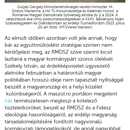
Gulyás Gergely Miniszterelnökséget vezető miniszter, M.
Dobos Marianne, a Hír Tv műsorvezetője és Kelemen Hunor, a
Romániai Magyar Demokrata Szövetség elnöke (b-j) a 2024. A
választások éve című pódiumbeszélgetésen a XXXII. Bálványosi Nyári
Szabadegyetem és Diáktáborban az erdélyi Tusnádfürdőn 2023. július
20-án (fotó: MTI/Veres Nándor)
Az elmúlt időben azonban volt jele annak, hogy
bár az együttműködést stratégiai szinten nem
kérdőjelezi meg, az RMDSZ szíve szerint kicsit
lazítaná a magyar kormánypárt szoros ölelését.
Székely István, az érdekképviselet ügyvezető
alelnöke februárban a határontúli magyar
politikában hosszú ideje nem tapasztalt nyíltsággal
beszélt a magyarországi és a helyi közélet
különbségeiről. A maszol.ro portálon megjelent
írás
természetesen megteszi a kötelező
tiszteletköröket, beszél az RMDSZ és a Fidesz
ideológiai hasonlóságairól, az erdélyi magyarság
társadalomépítésére fordított nagyvonalú
kormányzati támogatásokról, de annál nagyobbat