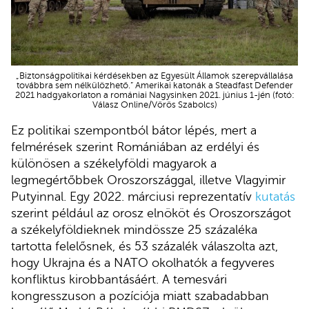
„Biztonságpolitikai kérdésekben az Egyesült Államok szerepvállalása
továbbra sem nélkülözhető.” Amerikai katonák a Steadfast Defender
2021 hadgyakorlaton a romániai Nagysinken 2021. június 1-jén (fotó:
Válasz Online/Vörös Szabolcs)
Ez politikai szempontból bátor lépés, mert a
felmérések szerint Romániában az erdélyi és
különösen a székelyföldi magyarok a
legmegértőbbek Oroszországgal, illetve Vlagyimir
Putyinnal. Egy 2022. márciusi reprezentatív
kutatás
szerint például az orosz elnököt és Oroszországot
a székelyföldieknek mindössze 25 százaléka
tartotta felelősnek, és 53 százalék válaszolta azt,
hogy Ukrajna és a NATO okolhatók a fegyveres
konfliktus kirobbantásáért. A temesvári
kongresszuson a pozíciója miatt szabadabban