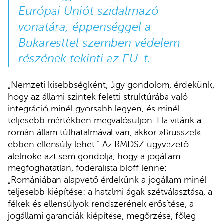
Európai Uniót szidalmazó
vonatára, éppenséggel a
Bukaresttel szemben védelem
részének tekinti az EU-t.
„Nemzeti kisebbségként, úgy gondolom, érdekünk,
hogy az állami szintek feletti struktúrába való
integráció minél gyorsabb legyen, és minél
teljesebb mértékben megvalósuljon. Ha vitánk a
román állam túlhatalmával van, akkor »Brüsszel«
ebben ellensúly lehet.” Az RMDSZ ügyvezető
alelnöke azt sem gondolja, hogy a jogállam
megfoghatatlan, föderalista blöff lenne:
„Romániában alapvető érdekünk a jogállam minél
teljesebb kiépítése: a hatalmi ágak szétválasztása, a
fékek és ellensúlyok rendszerének erősítése, a
jogállami garanciák kiépítése, megőrzése, főleg