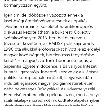
kormányozzon együtt.
Igen ám, de időközben változott ennek a
kisebbségi érdekérvényesítésnek az optikája.
„Miután a romániai közéletet az antikorrupciós
diskurzus kezdte áthatni a bukaresti Collectiv
szórakozóhelyen 2015-ben bekövetkezett
tűzesetet követően, az RMDSZ politikája, amely
1996 óta alkukkal erőforrásokat hívott le az erdélyi
magyar közösségnek, hirtelen más fénytörésbe
került” – magyarázza Toró Tibor politológus, a
Sapientia Egyetem docense, a Bálványos Intézet
kutatási igazgatója. Innentől kezdve ez a kijárásos
politika korrupciónak minősült, s egymás után
indultak eljárások magyar polgármesterek ellen,
néha nevetséges ürügyekkel. Az udvarhelyszéki
Etéd első embere ellen például azért, mert a helyi
szalmakalap-múzeumot működtető alapítványban