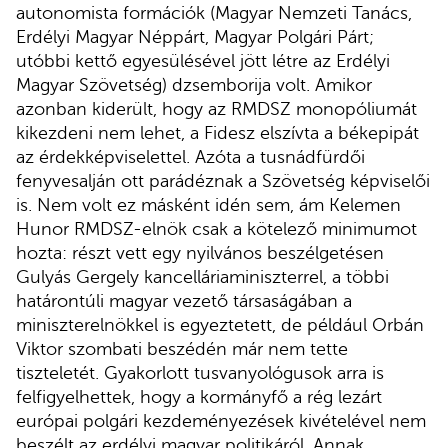
autonomista formációk (Magyar Nemzeti Tanács,
Erdélyi Magyar Néppárt, Magyar Polgári Párt;
utóbbi kettő egyesülésével jött létre az Erdélyi
Magyar Szövetség) dzsemborija volt. Amikor
azonban kiderült, hogy az RMDSZ monopóliumát
kikezdeni nem lehet, a Fidesz elszívta a békepipát
az érdekképviselettel. Azóta a tusnádfürdői
fenyvesalján ott parádéznak a Szövetség képviselői
is. Nem volt ez másként idén sem, ám Kelemen
Hunor RMDSZ-elnök csak a kötelező minimumot
hozta: részt vett egy nyilvános beszélgetésen
Gulyás Gergely kancelláriaminiszterrel, a többi
határontúli magyar vezető társaságában a
miniszterelnökkel is egyeztetett, de például Orbán
Viktor szombati beszédén már nem tette
tiszteletét. Gyakorlott tusvanyológusok arra is
felfigyelhettek, hogy a kormányfő a rég lezárt
európai polgári kezdeményezések kivételével nem
beszélt az erdélyi magyar politikáról. Annak