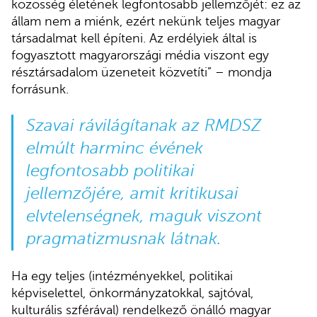
közösség életének legfontosabb jellemzőjét: ez az
állam nem a miénk, ezért nekünk teljes magyar
társadalmat kell építeni. Az erdélyiek által is
fogyasztott magyarországi média viszont egy
résztársadalom üzeneteit közvetíti” – mondja
forrásunk.
Szavai rávilágítanak az RMDSZ
elmúlt harminc évének
legfontosabb politikai
jellemzőjére, amit kritikusai
elvtelenségnek, maguk viszont
pragmatizmusnak látnak.
Ha egy teljes (intézményekkel, politikai
képviselettel, önkormányzatokkal, sajtóval,
kulturális szférával) rendelkező önálló magyar