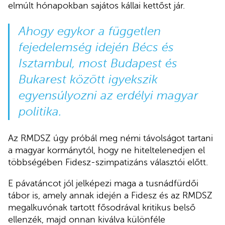
elmúlt hónapokban sajátos kállai kettőst jár.
Ahogy egykor a független
fejedelemség idején Bécs és
Isztambul, most Budapest és
Bukarest között igyekszik
egyensúlyozni az erdélyi magyar
politika.
Az RMDSZ úgy próbál meg némi távolságot tartani
a magyar kormánytól, hogy ne hiteltelenedjen el
többségében Fidesz-szimpatizáns választói előtt.
E pávatáncot jól jelképezi maga a tusnádfürdői
tábor is, amely annak idején a Fidesz és az RMDSZ
megalkuvónak tartott fősodrával kritikus belső
ellenzék, majd onnan kiválva különféle