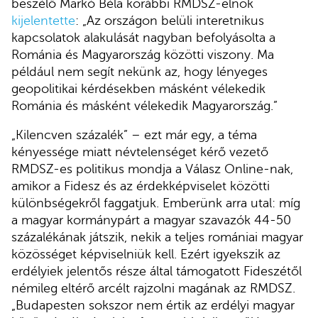
beszélő Markó Béla korábbi RMDSZ-elnök
kijelentette
: „Az országon belüli interetnikus
kapcsolatok alakulását nagyban befolyásolta a
Románia és Magyarország közötti viszony. Ma
például nem segít nekünk az, hogy lényeges
geopolitikai kérdésekben másként vélekedik
Románia és másként vélekedik Magyarország.”
„Kilencven százalék” – ezt már egy, a téma
kényessége miatt névtelenséget kérő vezető
RMDSZ-es politikus mondja a Válasz Online-nak,
amikor a Fidesz és az érdekképviselet közötti
különbségekről faggatjuk. Emberünk arra utal: míg
a magyar kormánypárt a magyar szavazók 44-50
százalékának játszik, nekik a teljes romániai magyar
közösséget képviselniük kell. Ezért igyekszik az
erdélyiek jelentős része által támogatott Fideszétől
némileg eltérő arcélt rajzolni magának az RMDSZ.
„Budapesten sokszor nem értik az erdélyi magyar