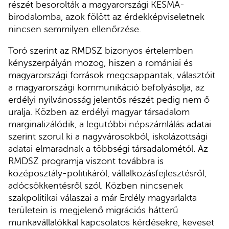
részét besorolták a magyarországi KESMA-
birodalomba, azok fölött az érdekképviseletnek
nincsen semmilyen ellenőrzése.
Toró szerint az RMDSZ bizonyos értelemben
kényszerpályán mozog, hiszen a romániai és
magyarországi források megcsappantak, választóit
a magyarországi kommunikáció befolyásolja, az
erdélyi nyilvánosság jelentős részét pedig nem ő
uralja. Közben az erdélyi magyar társadalom
marginalizálódik, a legutóbbi népszámlálás adatai
szerint szorul ki a nagyvárosokból, iskolázottsági
adatai elmaradnak a többségi társadalométól. Az
RMDSZ programja viszont továbbra is
középosztály-politikáról, vállalkozásfejlesztésről,
adócsökkentésről szól. Közben nincsenek
szakpolitikai válaszai a már Erdély magyarlakta
területein is megjelenő migrációs hátterű
munkavállalókkal kapcsolatos kérdésekre, keveset