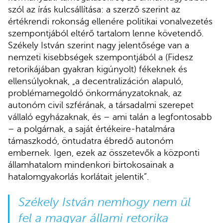
szól az írás kulcsállítása: a szerző szerint az
értékrendi rokonság ellenére politikai vonalvezetés
szempontjából eltérő tartalom lenne követendő.
Székely István szerint nagy jelentősége van a
nemzeti kisebbségek szempontjából a (Fidesz
retorikájában gyakran kigúnyolt) fékeknek és
ellensúlyoknak, „a decentralizáción alapuló,
problémamegoldó önkormányzatoknak, az
autonóm civil szférának, a társadalmi szerepet
vállaló egyházaknak, és – ami talán a legfontosabb
– a polgárnak, a saját értékeire-hatalmára
támaszkodó, öntudatra ébredő autonóm
embernek. Igen, ezek az összetevők a központi
államhatalom mindenkori birtokosainak a
hatalomgyakorlás korlátait jelentik”.
Székely István nemhogy nem ül
fel a magyar állami retorika