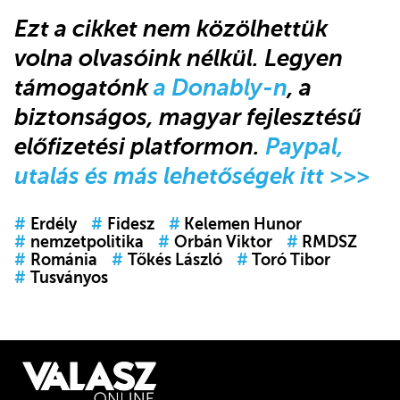
Ezt a cikket nem közölhettük
volna olvasóink nélkül. Legyen
támogatónk
a Donably-n
, a
biztonságos, magyar fejlesztésű
előfizetési platformon.
Paypal,
utalás és más lehetőségek itt >>>
#
Erdély
#
Fidesz
#
Kelemen Hunor
#
nemzetpolitika
#
Orbán Viktor
#
RMDSZ
#
Románia
#
Tőkés László
#
Toró Tibor
#
Tusványos