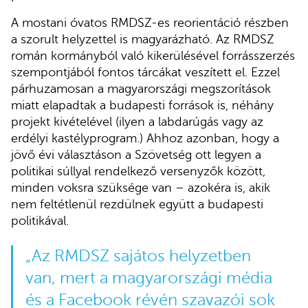
A mostani óvatos RMDSZ-es reorientáció részben
a szorult helyzettel is magyarázható. Az RMDSZ
román kormányból való kikerülésével forrásszerzés
szempontjából fontos tárcákat veszített el. Ezzel
párhuzamosan a magyarországi megszorítások
miatt elapadtak a budapesti források is, néhány
projekt kivételével (ilyen a labdarúgás vagy az
erdélyi kastélyprogram.) Ahhoz azonban, hogy a
jövő évi választáson a Szövetség ott legyen a
politikai súllyal rendelkező versenyzők között,
minden voksra szüksége van – azokéra is, akik
nem feltétlenül rezdülnek együtt a budapesti
politikával.
„Az RMDSZ sajátos helyzetben
van, mert a magyarországi média
és a Facebook révén szavazói sok