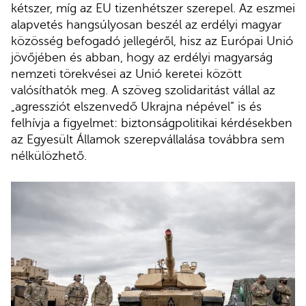
kétszer, míg az EU tizenhétszer szerepel. Az eszmei
alapvetés hangsúlyosan beszél az erdélyi magyar
közösség befogadó jellegéről, hisz az Európai Unió
jövőjében és abban, hogy az erdélyi magyarság
nemzeti törekvései az Unió keretei között
valósíthatók meg. A szöveg szolidaritást vállal az
„agressziót elszenvedő Ukrajna népével” is és
felhívja a figyelmet: biztonságpolitikai kérdésekben
az Egyesült Államok szerepvállalása továbbra sem
nélkülözhető.