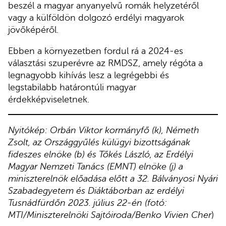
beszél a magyar anyanyelvű romák helyzetéről
vagy a külföldön dolgozó erdélyi magyarok
jövőképéről.
Ebben a környezetben fordul rá a 2024-es
választási szuperévre az RMDSZ, amely régóta a
legnagyobb kihívás lesz a legrégebbi és
legstabilabb határontúli magyar
érdekképviseletnek.
Nyitókép: Orbán Viktor kormányfő (k), Németh
Zsolt, az Országgyűlés külügyi bizottságának
fideszes elnöke (b) és Tőkés László, az Erdélyi
Magyar Nemzeti Tanács (EMNT) elnöke (j) a
miniszterelnök előadása előtt a 32. Bálványosi Nyári
Szabadegyetem és Diáktáborban az erdélyi
Tusnádfürdőn 2023. július 22-én (fotó:
MTI/Miniszterelnöki Sajtóiroda/Benko Vivien Cher
)