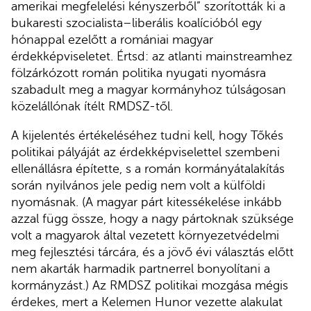
amerikai megfelelési kényszerből” szorították ki a
bukaresti szocialista–liberális koalícióból egy
hónappal ezelőtt a romániai magyar
érdekképviseletet. Értsd: az atlanti mainstreamhez
fölzárkózott román politika nyugati nyomásra
szabadult meg a magyar kormányhoz túlságosan
közelállónak ítélt RMDSZ-től.
A kijelentés értékeléséhez tudni kell, hogy Tőkés
politikai pályáját az érdekképviselettel szembeni
ellenállásra építette, s a román kormányátalakítás
során nyilvános jele pedig nem volt a külföldi
nyomásnak. (A magyar párt kitessékelése inkább
azzal függ össze, hogy a nagy pártoknak szüksége
volt a magyarok által vezetett környezetvédelmi
meg fejlesztési tárcára, és a jövő évi választás előtt
nem akarták harmadik partnerrel bonyolítani a
kormányzást.) Az RMDSZ politikai mozgása mégis
érdekes, mert a Kelemen Hunor vezette alakulat