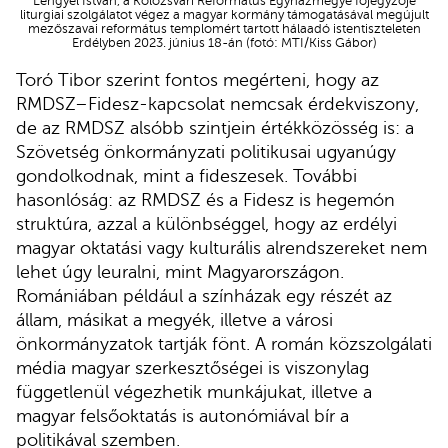
Lengyel István, a Kolozsvári Református Egyházmegye főjegyzője
liturgiai szolgálatot végez a magyar kormány támogatásával megújult
mezőszavai református templomért tartott hálaadó istentiszteleten
Erdélyben 2023. június 18-án (fotó: MTI/Kiss Gábor)
Toró Tibor szerint fontos megérteni, hogy az
RMDSZ–Fidesz-kapcsolat nemcsak érdekviszony,
de az RMDSZ alsóbb szintjein értékközösség is: a
Szövetség önkormányzati politikusai ugyanúgy
gondolkodnak, mint a fideszesek. További
hasonlóság: az RMDSZ és a Fidesz is hegemón
struktúra, azzal a különbséggel, hogy az erdélyi
magyar oktatási vagy kulturális alrendszereket nem
lehet úgy leuralni, mint Magyarországon.
Romániában például a színházak egy részét az
állam, másikat a megyék, illetve a városi
önkormányzatok tartják fönt. A román közszolgálati
média magyar szerkesztőségei is viszonylag
függetlenül végezhetik munkájukat, illetve a
magyar felsőoktatás is autonómiával bír a
politikával szemben.