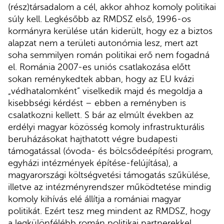
(rész)társadalom a cél, akkor ahhoz komoly politikai
súly kell. Legkésőbb az RMDSZ első, 1996-os
kormányra kerülése után kiderült, hogy ez a biztos
alapzat nem a területi autonómia lesz, mert azt
soha semmilyen román politikai erő nem fogadná
el. Románia 2007-es uniós csatlakozása előtt
sokan reménykedtek abban, hogy az EU kvázi
„védhatalomként” viselkedik majd és megoldja a
kisebbségi kérdést – ebben a reményben is
csalatkozni kellett. S bár az elmúlt években az
erdélyi magyar közösség komoly infrastrukturális
beruházásokat hajthatott végre budapesti
támogatással (óvoda- és bölcsődeépítési program,
egyházi intézmények építése-felújítása), a
magyarországi költségvetési támogatás szűkülése,
illetve az intézményrendszer működtetése mindig
komoly kihívás elé állítja a romániai magyar
politikát. Ezért tesz meg mindent az RMDSZ, hogy
a legkülönfélébb román politikai partnerekkel