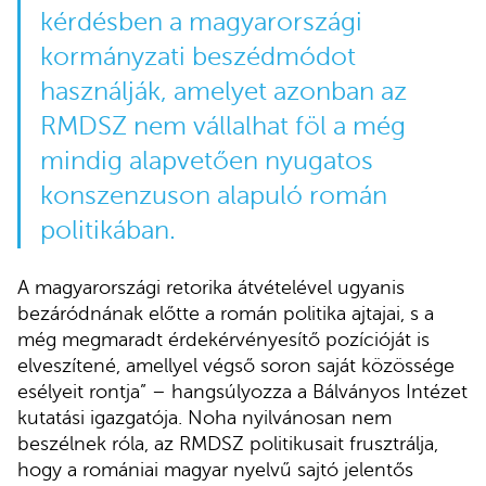
kérdésben a magyarországi
kormányzati beszédmódot
használják, amelyet azonban az
RMDSZ nem vállalhat föl a még
mindig alapvetően nyugatos
konszenzuson alapuló román
politikában.
A magyarországi retorika átvételével ugyanis
bezáródnának előtte a román politika ajtajai, s a
még megmaradt érdekérvényesítő pozícióját is
elveszítené, amellyel végső soron saját közössége
esélyeit rontja” – hangsúlyozza a Bálványos Intézet
kutatási igazgatója. Noha nyilvánosan nem
beszélnek róla, az RMDSZ politikusait frusztrálja,
hogy a romániai magyar nyelvű sajtó jelentős