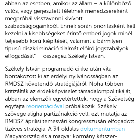
abban az esetben, amikor az állam – a különböző
valós, vagy gerjesztett félelmek menedzsereként –
megpróbál visszavenni kivívott
szabadságjogainkból. Ennek során prioritásként kell
kezelni a kisebbségeket érintő emberi jogok minél
teljesebb körű kiépítését, valamint a bármilyen
típusú diszkrimináció tilalmát előíró jogszabályok
elfogadását” – összegez Székely István.
Székely István programadó cikke után vita
bontakozott ki az erdélyi nyilvánosságban az
RMDSZ követendő stratégiájáról. Noha többen
kritizálták az érdekképviselet társadalompolitikáját,
abban az elemzők egyetértettek, hogy a Szövetség
egyfajta
reorientációval
próbálkozik. Székely
szövege aligha partizánakció volt, ezt mutatja az
RMDSZ áprilisi temesvári kongresszusán elfogadott
tízéves stratégia. A 34 oldalas
dokumentumban
Magyarország és a magyar kormány kétszer-