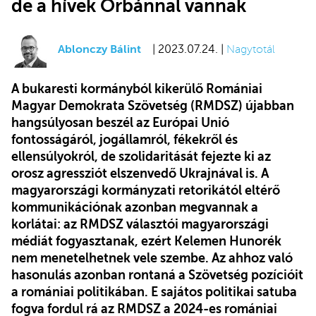
de a hívek Orbánnal vannak
Ablonczy Bálint
| 2023.07.24. |
Nagytotál
A bukaresti kormányból kikerülő Romániai
Magyar Demokrata Szövetség (RMDSZ) újabban
hangsúlyosan beszél az Európai Unió
fontosságáról, jogállamról, fékekről és
ellensúlyokról, de szolidaritását fejezte ki az
orosz agressziót elszenvedő Ukrajnával is. A
magyarországi kormányzati retorikától eltérő
kommunikációnak azonban megvannak a
korlátai: az RMDSZ választói magyarországi
médiát fogyasztanak, ezért Kelemen Hunorék
nem menetelhetnek vele szembe. Az ahhoz való
hasonulás azonban rontaná a Szövetség pozícióit
a romániai politikában. E sajátos politikai satuba
fogva fordul rá az RMDSZ a 2024-es romániai