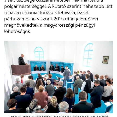
viselt tisztsége összeférhetetlennek minősült a
polgármesterséggel. A kutató szerint nehezebb lett
tehát a romániai források lehívása, ezzel
párhuzamosan viszont 2015 után jelentősen
megnövekedtek a magyarországi pénzügyi
lehetőségek.