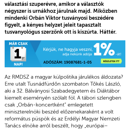
választási szuperévre, amikor a választók
négyszer is urnákhoz járulnak majd.
Miközben
mindenki Orbán Viktor tusványosi beszédére
figyelt, a kényes helyzet jeleit tapasztalt
tusvanyológus szerzőnk ott is kiszúrta. Háttér.
Az RMDSZ a magyar külpolitika járulékos áldozata?
Erre utalt Tusnádfürdőn szombaton Tőkés László,
aki a 32. Bálványosi Szabadegyetem és Diáktábor
kiemelt eseményén szólalt föl. A tábori szlengben
csak „Orbán-koncertként” emlegetett
miniszterelnöki beszéd előzenekaraként a volt
református püspök és az Erdélyi Magyar Nemzeti
Tanács elnöke arról beszélt, hogy „európai–