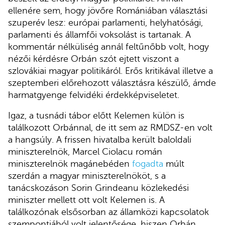
ellenére sem, hogy jövőre Romániában választási
szuperév lesz: európai parlamenti, helyhatósági,
parlamenti és államfői voksolást is tartanak. A
kommentár nélküliség annál feltűnőbb volt, hogy
nézői kérdésre Orbán szót ejtett viszont a
szlovákiai magyar politikáról. Erős kritikával illetve a
szeptemberi előrehozott választásra készülő, ámde
harmatgyenge felvidéki érdekképviseletet.
Igaz, a tusnádi tábor előtt Kelemen külön is
találkozott Orbánnal, de itt sem az RMDSZ-en volt
a hangsúly. A frissen hivatalba került baloldali
miniszterelnök, Marcel Ciolacu román
miniszterelnök magánebéden
fogadta
múlt
szerdán a magyar miniszterelnököt, s a
tanácskozáson Sorin Grindeanu közlekedési
miniszter mellett ott volt Kelemen is. A
találkozónak elsősorban az államközi kapcsolatok
szempontjából volt jelentősége, hiszen Orbán