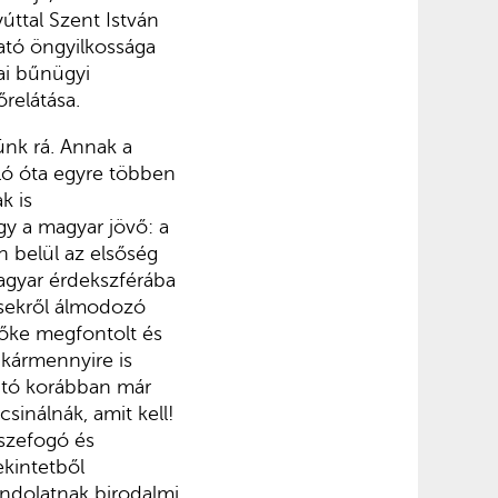
úttal Szent István
gató öngyilkossága
ai bűnügyi
relátása.
ünk rá. Annak a
ló óta egyre többen
k is
gy a magyar jövő: a
 belül az elsőség
agyar érdekszférába
sekről álmodozó
tőke megfontolt és
akármennyire is
ajtó korábban már
csinálnák, amit kell!
sszefogó és
kintetből
ondolatnak birodalmi