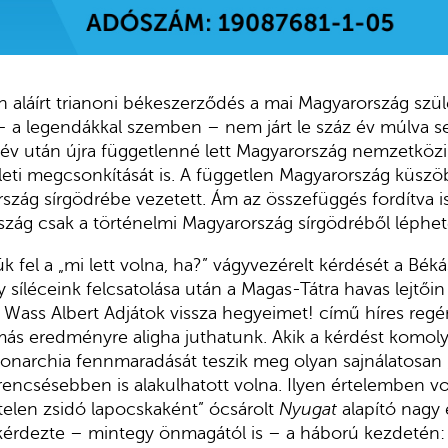
n aláírt trianoni békeszerződés a mai Magyarország szü
 a legendákkal szemben – nem járt le száz év múlva 
 év után újra függetlenné lett Magyarország nemzetközi j
ületi megcsonkítását is. A független Magyarország küszöb
szág sírgödrébe vezetett. Ám az összefüggés fordítva is
zág csak a történelmi Magyarország sírgödréből léphete
 fel a „mi lett volna, ha?” vágyvezérelt kérdését a Béká
 síléceink felcsatolása után a Magas-Tátra havas lejtői
 Wass Albert Adjátok vissza hegyeimet! című híres regé
más eredményre aligha juthatunk. Akik a kérdést komol
Monarchia fennmaradását teszik meg olyan sajnálatosan 
encsésebben is alakulhatott volna. Ilyen értelemben vo
elen zsidó lapocskaként” ócsárolt
Nyugat
alapító nagy 
 kérdezte – mintegy önmagától is – a háború kezdetén: 