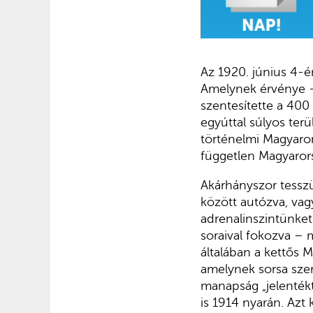
Az 1920. június 4-é
Amelynek érvénye –
szentesítette a 400
egyúttal súlyos ter
történelmi Magyaror
független Magyarors
Akárhányszor tesszük
között autózva, vagy
adrenalinszintünket
soraival fokozva – 
általában a kettős 
amelynek sorsa szer
manapság „jelentékt
is 1914 nyarán. Azt