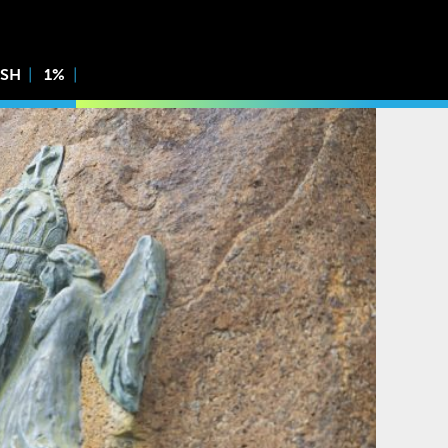
ISH
1%