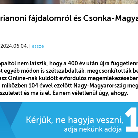
 trianoni fájdalomról és Csonka-Magy
| 2024.06.04. |
esszé
paitól nem látszik, hogy a 400 év után újra független
t egyéb módon is szétszabdalták, megcsonkították be
álasz Online-nak küldött évfordulós megemlékezésében
et: miközben 104 évvel ezelőtt Nagy-Magyarország me
ületett és ma is él. És nem véletlenül úgy, ahogy.