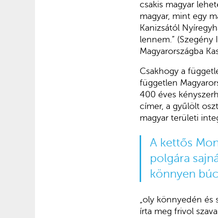
csakis magyar lehet
magyar, mint egy ma
Kanizsától Nyíregy
lennem.” (Szegény 
Magyarországba Kass
Csakhogy a függetle
független Magyarors
400 éves kényszerhá
címer, a gyűlölt os
magyar területi int
A kettős Mon
polgára sajn
könnyen búc
„oly könnyedén és s
írta meg frivol szav