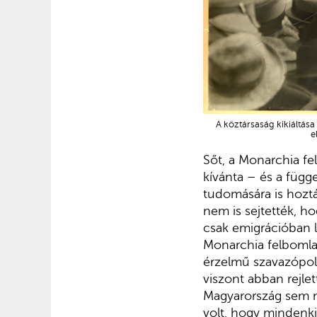
A köztársaság kikiáltás
e
Sőt, a Monarchia f
kívánta – és a függ
tudomására is hozt
nem is sejtették, h
csak emigrációban l
Monarchia felbomlas
érzelmű szavazópolg
viszont abban rejle
Magyarország sem ma
volt, hogy mindenki 