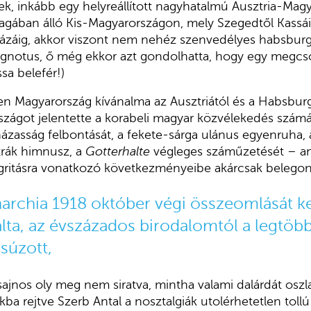
ek, inkább egy helyreállított nagyhatalmú Ausztria-Mag
gában álló Kis-Magyarországon, mely Szegedtől Kassáig
házáig, akkor viszont nem nehéz szenvedélyes habsburg
Ignotus, ő még ekkor azt gondolhatta, hogy egy megcso
a belefér!)
n Magyarország kívánalma az Ausztriától és a Habsburgo
zágot jelentette a korabeli magyar közvélekedés számá
zasság felbontását, a fekete-sárga ulánus egyenruha, a
ztrák himnusz, a
Gotterhalte
végleges száműzetését – an
egritásra vonatkozó következményeibe akárcsak belegon
archia 1918 október végi összeomlását 
álta, az évszázados birodalomtól a legtö
súzott,
ajnos oly meg nem siratva, mintha valami dalárdát oszla
akba rejtve Szerb Antal a nosztalgiák utolérhetetlen toll