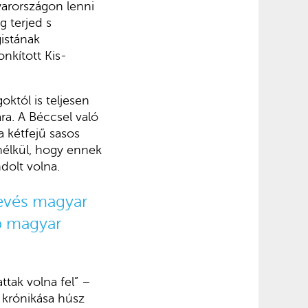
yarországon lenni
 terjed s
istának
nkított Kis-
któl is teljesen
ra. A Béccsel való
 kétfejű sasos
élkül, hogy ennek
dolt volna.
kevés magyar
bb magyar
ttak volna fel” –
ú krónikása húsz