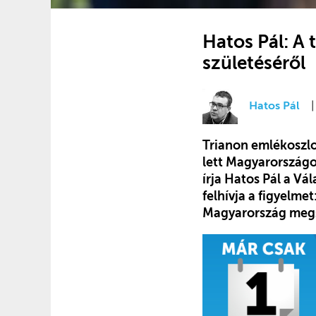
Hatos Pál: A
születéséről
Hatos Pál
Trianon emlékoszlo
lett Magyarországo
írja Hatos Pál a V
felhívja a figyelm
Magyarország megsz