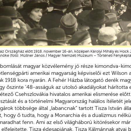
a az Országház előtt 1918. november 16-án, középen Károlyi Mihály és Hock
lnöke (fotó: Müllner János / Magyar Nemzeti Múzeum – Történeti Fényképtá
elbomlását magyar közvélemény jó része kimondva-kimo
etlenségpárti amerikai magyarság képviselői ezt Wilson 
ák 1918 kora nyarán. A Fehér Házba látogató derék mag
ogy őszinte ’48-asságuk az utolsó akadályokat hárította
étező Csehszlovákia hivatalos amerikai elismerése előtt
ztását és a történelmi Magyarország halálos ítéletét jel
árok többsége által „labancnak” tartott Tisza István áll
tt, hogy ő tudta, hogy a Monarchia és a dualizmus nélkü
radhat fenn. Ami az első világháború kitörésekor már 
elfelejtette. Tisza édesapjának, Tisza Kálmánnak atyai ba