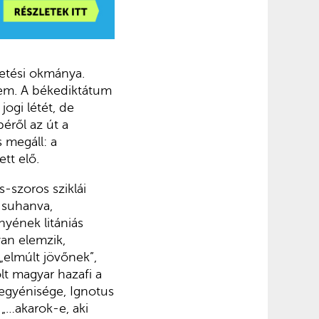
letési okmánya.
sem. A békediktátum
ogi létét, de
éről az út a
 megáll: a
tt elő.
s-szoros sziklái
n suhanva,
nyének litániás
yan elemzik,
„elmúlt jövőnek”,
lt magyar hazafi a
egyénisége, Ignotus
„…akarok-e, aki