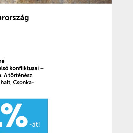
arország
né
lső konfliktusai –
. A történész
ghalt, Csonka-