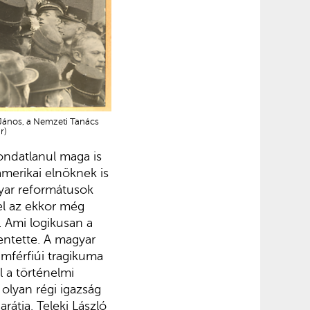
 János, a Nemzeti Tanács
r)
ndatlanul maga is
amerikai elnöknek is
yar reformátusok
 el az ekkor még
. Ami logikusan a
entette. A magyar
amférfiúi tragikuma
l a történelmi
olyan régi igazság
rátja, Teleki László