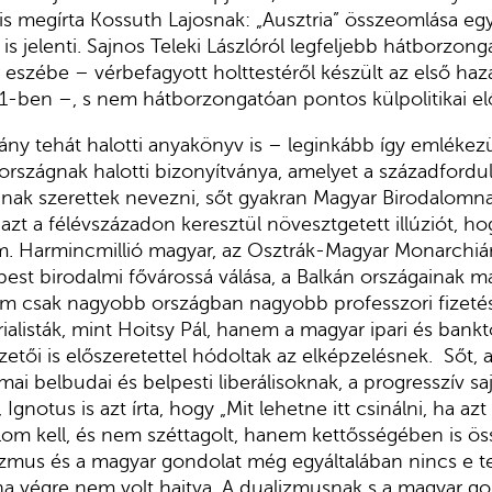
s megírta Kossuth Lajosnak: „Ausztria” összeomlása egy
is jelenti. Sajnos Teleki Lászlóról legfeljebb hátborzon
 eszébe – vérbefagyott holttestéről készült az első haz
1-ben –, s nem hátborzongatóan pontos külpolitikai elő
ny tehát halotti anyakönyv is – leginkább így emlékez
országnak halotti bizonyítványa, amelyet a századfordu
ak szerettek nevezni, sőt gyakran Magyar Birodalomna
azt a félévszázadon keresztül növesztgetett illúziót, ho
. Harmincmillió magyar, az Osztrák-Magyar Monarchián
st birodalmi fővárossá válása, a Balkán országainak m
m csak nagyobb országban nagyobb professzori fizeté
ialisták, mint Hoitsy Pál, hanem a magyar ipari és bank
etői is előszeretettel hódoltak az elképzelésnek. Sőt, 
mai belbudai és belpesti liberálisoknak, a progresszív s
Ignotus is azt írta, hogy „Mit lehetne itt csinálni, ha azt 
lom kell, és nem széttagolt, hanem kettősségében is ö
zmus és a magyar gondolat még egyáltalában nincs e te
ha végre nem volt hajtva. A dualizmusnak s a magyar g