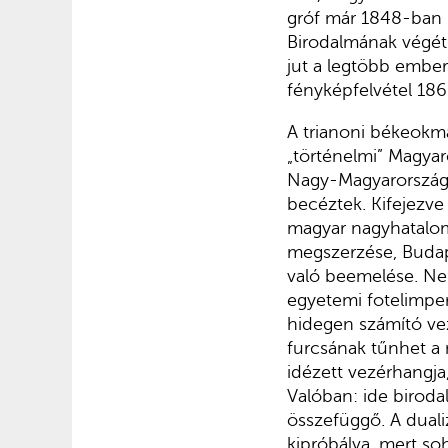
gróf már 1848-ban i
Birodalmának végét 
jut a legtöbb ember
fényképfelvétel 186
A trianoni békeokmá
„történelmi” Magyar
Nagy-Magyarországn
becéztek. Kifejezve 
magyar nagyhatalom
megszerzése, Budape
való beemelése. Ne
egyetemi fotelimper
hidegen számító vez
furcsának tűnhet a 
idézett vezérhangja, 
Valóban: ide biroda
összefüggő. A duali
kipróbálva, mert so