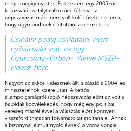
mégis megigényelték. Emlékszem egy 2005-ös
kolozsvári osztálytalálkozóra, fél évvel a
népszavazás után: nem volt különösebben téma,
hogy úgymond nekirontottam a nemzetnek.
Csinálni pedig csináltam, mert
nyilvánvaló volt: ez egy
Gyurcsány–Orbán-, illetve MSZP–
Fidesz-harc.
Nagyon az akkori Fidesznek állt a zászló a 2004-es
miniszterelnök-csere után. A kettős
állampolgárságról szóló népszavazás előtt az volt a
baloldali közvélekedés, hogy még egy politikai
vereség másfél évvel a választás előtt könnyen
visszafordíthatatlan folyamatokat indítana el. Annak
a bizonyos „elmúlt nyolc évnek” a vörös vonala