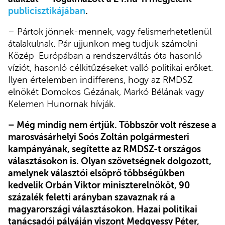
publicisztikájában
.
– Pártok jönnek-mennek, vagy felismerhetetlenül
átalakulnak. Pár ujjunkon meg tudjuk számolni
Közép-Európában a rendszerváltás óta hasonló
víziót, hasonló célkitűzéseket valló politikai erőket.
Ilyen értelemben indifferens, hogy az RMDSZ
elnökét Domokos Gézának, Markó Bélának vagy
Kelemen Hunornak hívják.
– Még mindig nem értjük. Többször volt részese a
marosvásárhelyi Soós Zoltán polgármesteri
kampányának, segítette az RMDSZ-t országos
választásokon is. Olyan szövetségnek dolgozott,
amelynek választói elsöprő többségükben
kedvelik Orbán Viktor miniszterelnököt, 90
százalék feletti arányban szavaznak rá a
magyarországi választásokon. Hazai politikai
tanácsadói pályáján viszont Medgyessy Péter,