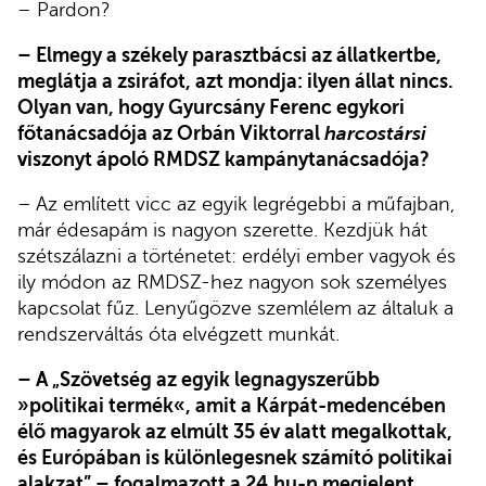
– Pardon?
– Elmegy a székely parasztbácsi az állatkertbe,
meglátja a zsiráfot, azt mondja: ilyen állat nincs.
Olyan van, hogy Gyurcsány Ferenc egykori
főtanácsadója az Orbán Viktorral
harcostársi
viszonyt ápoló RMDSZ kampánytanácsadója?
–
Az említett vicc az egyik legrégebbi a műfajban,
már édesapám is nagyon szerette. Kezdjük hát
szétszálazni a történetet: erdélyi ember vagyok és
ily módon az RMDSZ-hez nagyon sok személyes
kapcsolat fűz. Lenyűgözve szemlélem az általuk a
rendszerváltás óta elvégzett munkát.
– A „Szövetség az egyik legnagyszerűbb
»politikai termék«, amit a Kárpát-medencében
élő magyarok az elmúlt 35 év alatt megalkottak,
és Európában is különlegesnek számító politikai
alakzat” – fogalmazott a 24.hu-n megjelent