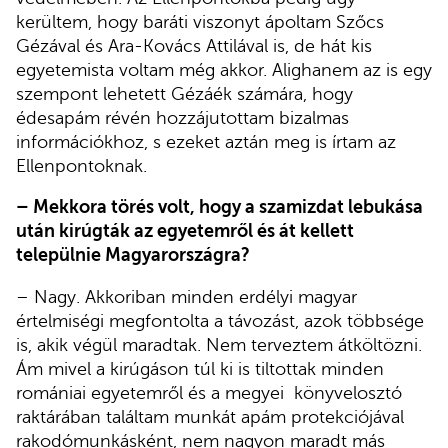
kerültem, hogy baráti viszonyt ápoltam Szőcs
Gézával és Ara-Kovács Attilával is, de hát kis
egyetemista voltam még akkor. Alighanem az is egy
szempont lehetett Gézáék számára, hogy
édesapám révén hozzájutottam bizalmas
információkhoz, s ezeket aztán meg is írtam az
Ellenpontoknak.
– Mekkora törés volt, hogy a szamizdat lebukása
után kirúgták az egyetemről és át kellett
települnie Magyarországra?
– Nagy. Akkoriban minden erdélyi magyar
értelmiségi megfontolta a távozást, azok többsége
is, akik végül maradtak. Nem terveztem átköltözni.
Ám mivel a kirúgáson túl ki is tiltottak minden
romániai egyetemről és a megyei könyvelosztó
raktárában találtam munkát apám protekciójával
rakodómunkásként, nem nagyon maradt más