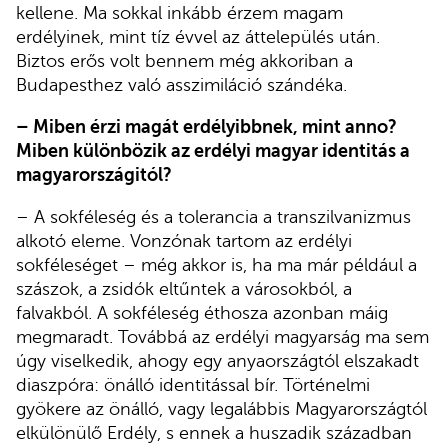
kellene. Ma sokkal inkább érzem magam
erdélyinek, mint tíz évvel az áttelepülés után.
Biztos erős volt bennem még akkoriban a
Budapesthez való asszimiláció szándéka.
– Miben érzi magát erdélyibbnek, mint anno?
Miben különbözik az erdélyi magyar identitás a
magyarországitól?
– A sokféleség és a tolerancia a transzilvanizmus
alkotó eleme. Vonzónak tartom az erdélyi
sokféleséget – még akkor is, ha ma már például a
szászok, a zsidók eltűntek a városokból, a
falvakból. A sokféleség éthosza azonban máig
megmaradt. Továbbá az erdélyi magyarság ma sem
úgy viselkedik, ahogy egy anyaországtól elszakadt
diaszpóra: önálló identitással bír. Történelmi
gyökere az önálló, vagy legalábbis Magyarországtól
elkülönülő Erdély, s ennek a huszadik században