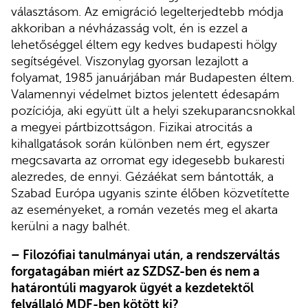
választásom. Az emigráció legelterjedtebb módja
akkoriban a névházasság volt, én is ezzel a
lehetőséggel éltem egy kedves budapesti hölgy
segítségével. Viszonylag gyorsan lezajlott a
folyamat, 1985 januárjában már Budapesten éltem.
Valamennyi védelmet biztos jelentett édesapám
pozíciója, aki együtt ült a helyi szekuparancsnokkal
a megyei pártbizottságon. Fizikai atrocitás a
kihallgatások során különben nem ért, egyszer
megcsavarta az orromat egy idegesebb bukaresti
alezredes, de ennyi. Gézáékat sem bántották, a
Szabad Európa ugyanis szinte élőben közvetítette
az eseményeket, a román vezetés meg el akarta
kerülni a nagy balhét.
– Filozófiai tanulmányai után, a rendszerváltás
forgatagában miért az SZDSZ-ben és nem a
határontúli magyarok ügyét a kezdetektől
felvállaló MDF-ben kötött ki?