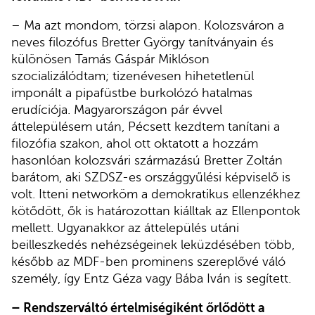
– Ma azt mondom, törzsi alapon. Kolozsváron a
neves filozófus Bretter György tanítványain és
különösen Tamás Gáspár Miklóson
szocializálódtam; tizenévesen hihetetlenül
imponált a pipafüstbe burkolózó hatalmas
erudíciója. Magyarországon pár évvel
áttelepülésem után, Pécsett kezdtem tanítani a
filozófia szakon, ahol ott oktatott a hozzám
hasonlóan kolozsvári származású Bretter Zoltán
barátom, aki SZDSZ-es országgyűlési képviselő is
volt. Itteni networköm a demokratikus ellenzékhez
kötődött, ők is határozottan kiálltak az Ellenpontok
mellett. Ugyanakkor az áttelepülés utáni
beilleszkedés nehézségeinek leküzdésében több,
később az MDF-ben prominens szereplővé váló
személy, így Entz Géza vagy Bába Iván is segített.
– Rendszerváltó értelmiségiként őrlődött a