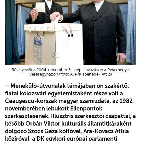
Résztvevők a 2004. december 5-i népszavazáson a Pest megyei
Veresegyházon (fotó: AFP/Kisbenedek Attila)
– Menekülő-útvonalak témájában ön szakértő:
fiatal kolozsvári egyetemistaként része volt a
Ceaușescu-korszak magyar szamizdata, az 1982
novemberében lebukott Ellenpontok
szerkesztésének. Illusztris szerkesztői csapattal, a
később Orbán Viktor kulturális államtitkáraként
dolgozó Szőcs Géza költővel, Ara-Kovács Attila
közíróval, a DK egykori európai parlamenti