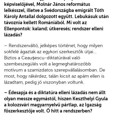
képviselőjével, Molnár János református
lelkésszel, illetve a Svédországba emigrált Tóth
Károly Antallal dolgozott együtt. Lebukásuk után
távoznia kellett Romániából. Mi volt az
Ellenpontok: kaland; útkeresés; rendszer elleni
lázadás?
– Rendszerváltó, jelképes történet, hogy milyen
sokfelé ágaztak az egykori szerkesztők útjai…
Biztos a Ceaușescu-diktatúrával való
szembeszegülés volt a legmeghatározóbb
motívum a szamizdatos szerepvállalásomban. De
most, hogy rákérdez, talán kicsit az apám ellen is
lázadtam, pedig jó viszonyban voltunk.
– Édesapja és a diktatúra elleni lázadás nem állt
olyan messze egymástól, hiszen Keszthelyi Gyula
a kolozsvári magyarnyelvű pártlap, az Igazság
főszerkesztője volt. Ő hitt a rendszerben?