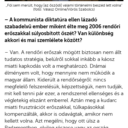
„Föl sem merült, hogy [az őszödi] valami történelmi beszéd lett volna”
(fotó: Válasz Online/Vörös Szabolcs)
– A kommunista diktatúra ellen lázadó
szabadelvű ember miként élte meg 2006 rendőri
erőszakkal súlyosbított őszét? Van különbség
akkori és mai szemlélete között?
– Van. A rendőri erőszak mögött biztosan nem állt
tudatos stratégia, belülről sokkal inkább a káosz
miatti kapkodás volt a meghatározó. Drámai
élményem volt, hogy mennyire nem működik a
magyar állam. Kiderült a rendőrségről: nincs
megfelelő felszerelésük, képzettségük, nem tudják,
mit kell tenni pár ezer, a rendszerrel ellenséges és a
végletekig elszánt emberrel. Aztán meg a kudarc
miatti frusztrációt erőszakkal, túlkapásokkal
kompenzálták, akkor is odavágtak, amikor nem
kellett volna. Azt megélni, hogy ott ülsz a
Parlamentben, elvileg részese vagy az ország