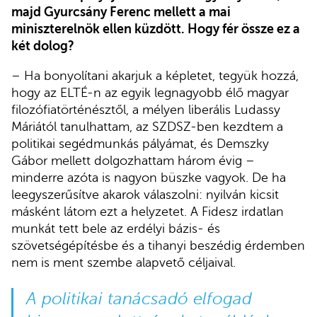
majd Gyurcsány Ferenc mellett a mai
miniszterelnök ellen küzdött. Hogy fér össze ez a
két dolog?
– Ha bonyolítani akarjuk a képletet, tegyük hozzá,
hogy az ELTÉ-n az egyik legnagyobb élő magyar
filozófiatörténésztől, a mélyen liberális Ludassy
Máriától tanulhattam, az SZDSZ-ben kezdtem a
politikai segédmunkás pályámat, és Demszky
Gábor mellett dolgozhattam három évig –
minderre azóta is nagyon büszke vagyok. De ha
leegyszerűsítve akarok válaszolni: nyilván kicsit
másként látom ezt a helyzetet. A Fidesz irdatlan
munkát tett bele az erdélyi bázis- és
szövetségépítésbe és a tihanyi beszédig érdemben
nem is ment szembe alapvető céljaival.
A politikai tanácsadó elfogad