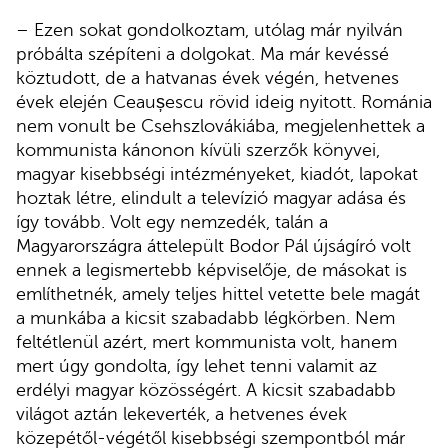
– Ezen sokat gondolkoztam, utólag már nyilván
próbálta szépíteni a dolgokat. Ma már kevéssé
köztudott, de a hatvanas évek végén, hetvenes
évek elején Ceaușescu rövid ideig nyitott. Románia
nem vonult be Csehszlovákiába, megjelenhettek a
kommunista kánonon kívüli szerzők könyvei,
magyar kisebbségi intézményeket, kiadót, lapokat
hoztak létre, elindult a televízió magyar adása és
így tovább. Volt egy nemzedék, talán a
Magyarországra áttelepült Bodor Pál újságíró volt
ennek a legismertebb képviselője, de másokat is
említhetnék, amely teljes hittel vetette bele magát
a munkába a kicsit szabadabb légkörben. Nem
feltétlenül azért, mert kommunista volt, hanem
mert úgy gondolta, így lehet tenni valamit az
erdélyi magyar közösségért. A kicsit szabadabb
világot aztán lekeverték, a hetvenes évek
közepétől-végétől kisebbségi szempontból már