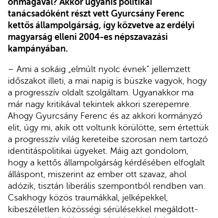
önmagával? Akkor ugyanis politikai
tanácsadóként részt vett Gyurcsány Ferenc
kettős állampolgárság, így közvetve az erdélyi
magyarság elleni 2004-es népszavazási
kampányában.
– Ami a sokáig „elmúlt nyolc évnek” jellemzett
időszakot illeti, a mai napig is büszke vagyok, hogy
a progresszív oldalt szolgáltam. Ugyanakkor ma
már nagy kritikával tekintek akkori szerepemre.
Ahogy Gyurcsány Ferenc és az akkori kormányzó
elit, úgy mi, akik ott voltunk körülötte, sem értettük
a progresszív világ kereteibe szorosan nem tartozó
identitáspolitikai ügyeket. Máig azt gondolom,
hogy a kettős állampolgárság kérdésében elfoglalt
álláspont, miszerint az ember ott szavaz, ahol
adózik, tisztán liberális szempontból rendben van.
Csakhogy közös traumákkal, jelképekkel,
kibeszéletlen közösségi sérülésekkel megáldott-