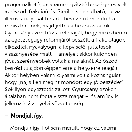
programalkotó, programmegvitató beszélgetés volt
az őszödi frakcióülés. Sterilnek mondható, de az
illemszabályokat betartó bevezetőt mondott a
miniszterelnök, majd jöttek a hozzászólások.
Gyurcsány azon húzta fel magát, hogy miközben ő
az egészségügy reformjáról beszélt, a frakciótagok
elkezdtek nyavalyogni a képviselői juttatások
visszanyesése miatt – amelyek akkor különben
jóval szerényebbek voltak a maiaknál. Az őszödi
beszéd tulajdonképpen erre a helyzetre reagált.
Akkor helyben valami olyasmi volt a közhangulat,
hogy „na, a Feri megint mondott egy jó beszédet”.
Sok ilyen egyeztetés zajlott, Gyurcsány ezeken
általában nem fogta vissza magát – és amúgy is
jellemző rá a nyelvi közvetlenség.
– Mondjuk így.
– Mondjuk így. Föl sem merült, hogy ez valami