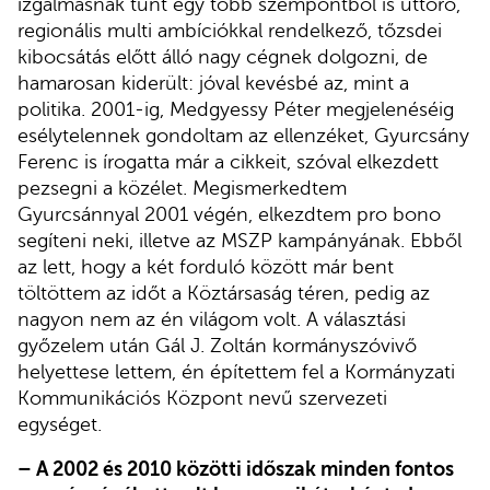
izgalmasnak tűnt egy több szempontból is úttörő,
regionális multi ambíciókkal rendelkező, tőzsdei
kibocsátás előtt álló nagy cégnek dolgozni, de
hamarosan kiderült: jóval kevésbé az, mint a
politika. 2001-ig, Medgyessy Péter megjelenéséig
esélytelennek gondoltam az ellenzéket, Gyurcsány
Ferenc is írogatta már a cikkeit, szóval elkezdett
pezsegni a közélet. Megismerkedtem
Gyurcsánnyal 2001 végén, elkezdtem pro bono
segíteni neki, illetve az MSZP kampányának. Ebből
az lett, hogy a két forduló között már bent
töltöttem az időt a Köztársaság téren, pedig az
nagyon nem az én világom volt. A választási
győzelem után Gál J. Zoltán kormányszóvivő
helyettese lettem, én építettem fel a Kormányzati
Kommunikációs Központ nevű szervezeti
egységet.
– A 2002 és 2010 közötti időszak minden fontos