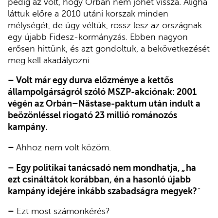
pedig az volt, hogy Orbán nem jöhet vissza. Aligha
láttuk előre a 2010 utáni korszak minden
mélységét, de úgy véltük, rossz lesz az országnak
egy újabb Fidesz-kormányzás. Ebben nagyon
erősen hittünk, és azt gondoltuk, a bekövetkezését
meg kell akadályozni.
– Volt már egy durva előzménye a kettős
állampolgárságról szóló MSZP-akciónak: 2001
végén az Orbán–Năstase-paktum után indult a
beözönléssel riogató 23 millió románozós
kampány.
–
Ahhoz nem volt közöm.
– Egy politikai tanácsadó nem mondhatja,
„
ha
ezt csináltátok korábban, én a hasonló újabb
kampány idejére inkább szabadságra megyek?
”
–
Ezt most számonkérés?