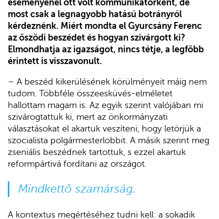
eseményénél ott volt kommunikátorként, de
most csak a legnagyobb hatású botrányról
kérdeznénk. Miért mondta el Gyurcsány Ferenc
az őszödi beszédet és hogyan szivárgott ki?
Elmondhatja az igazságot, nincs tétje, a legfőbb
érintett is visszavonult.
– A beszéd kikerülésének körülményeit máig nem
tudom. Többféle összeesküvés-elméletet
hallottam magam is. Az egyik szerint valójában mi
szivárogtattuk ki, mert az önkormányzati
választásokat el akartuk veszíteni, hogy letörjük a
szocialista polgármesterlobbit. A másik szerint meg
zseniális beszédnek tartottuk, s ezzel akartuk
reformpártivá fordítani az országot.
Mindkettő szamárság.
A kontextus megértéséhez tudni kell: a sokadik