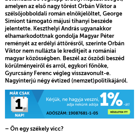
amelyen az első nagy törést Orbán Viktor a
szélsőjobboldali román elnökjelöltet, George
Simiont támogató májusi tihanyi beszéde
jelentette. Keszthelyi András ugyanakkor
elhamarkodottnak gondolja Magyar Péter
reményét az erdélyi áttörésről, szerinte Orbán
Viktor nem nullázta le kreditjeit a romániai
magyar közösségben. Beszél az őszödi beszéd
körülményeiről és arról, egykori főnöke,
Gyurcsány Ferenc végleg visszavonult-e.
Nagyinterjú négy évtized (nemzet)politikájáról.
– Ön egy székely vicc?