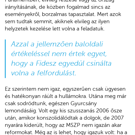
irányításának, de közben fogalmad sincs az
eseményekről, borzalmas tapasztalat. Mert azok
sem tudtak semmit, akiknek elvileg az ilyen
helyzetek kezelése lett volna a feladatuk.
Azzal a jellemzően baloldali
értékeléssel nem értek egyet,
hogy a Fidesz egyedül csinálta
volna a felfordulást.
Ez szerintem nem igaz, egyszerűen csak ügyesen
és hatékonyan ráült a hullámokra. Utána meg már
csak sodródtunk, egészen Gyurcsány
lemondásáig. Volt egy kis szusszanás 2006 ősze
után, amikor konszolidálódtak a dolgok, de 2007
nyarára kiderült, hogy az MSZP nem igazán akar
reformokat. Még az is lehet, hogy igazuk volt: ha a