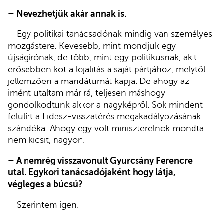
– Nevezhetjük akár annak is.
– Egy politikai tanácsadónak mindig van személyes
mozgástere. Kevesebb, mint mondjuk egy
újságírónak, de több, mint egy politikusnak, akit
erősebben köt a lojalitás a saját pártjához, melytől
jellemzően a mandátumát kapja. De ahogy az
imént utaltam már rá, teljesen máshogy
gondolkodtunk akkor a nagyképről. Sok mindent
felülírt a Fidesz-visszatérés megakadályozásának
szándéka. Ahogy egy volt miniszterelnök mondta:
nem kicsit, nagyon.
– A nemrég visszavonult Gyurcsány Ferencre
utal. Egykori tanácsadójaként hogy látja,
végleges a búcsú?
– Szerintem igen.