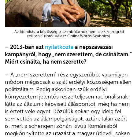
„Az identitás, a közösség, a szimbólumok nem csak retrográd
relikviák” (fotó: Válasz Online/Vörös Szabolcs)
– 2013-ban azt
nyilatkozta
a népszavazási
kampányról, hogy „nem szerettem, de csináltam.”
Miért csinálta, ha nem szerette?
– A „nem szerettem” rész egyszerűbb: valamilyen
módon mégiscsak a saját erdélyi közösségem ellen
politizáltam. Pedig akkoriban szűk erdélyi
környezetem jelentős része teljesen racionálisnak
látta az általunk képviselt álláspontot, még ha nem
is értett vele egyet. Közülük sokan egy ideig fel
sem vették az állampolgárságot, aztán, talán azért
is, mert a schengeni zónán kívüli Romániából
megkönnyítette az utazást a magyar útlevél, sokan