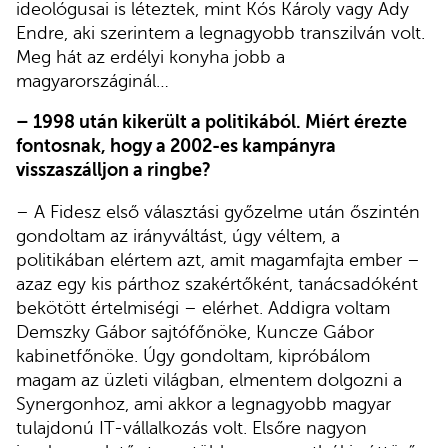
ideológusai is léteztek, mint Kós Károly vagy Ady
Endre, aki szerintem a legnagyobb transzilván volt.
Meg hát az erdélyi konyha jobb a
magyarországinál…
– 1998 után kikerült a politikából. Miért érezte
fontosnak, hogy a 2002-es kampányra
visszaszálljon a ringbe?
– A Fidesz első választási győzelme után őszintén
gondoltam az irányváltást, úgy véltem, a
politikában elértem azt, amit magamfajta ember –
azaz egy kis párthoz szakértőként, tanácsadóként
bekötött értelmiségi – elérhet. Addigra voltam
Demszky Gábor sajtófőnöke, Kuncze Gábor
kabinetfőnöke. Úgy gondoltam, kipróbálom
magam az üzleti világban, elmentem dolgozni a
Synergonhoz, ami akkor a legnagyobb magyar
tulajdonú IT-vállalkozás volt. Elsőre nagyon