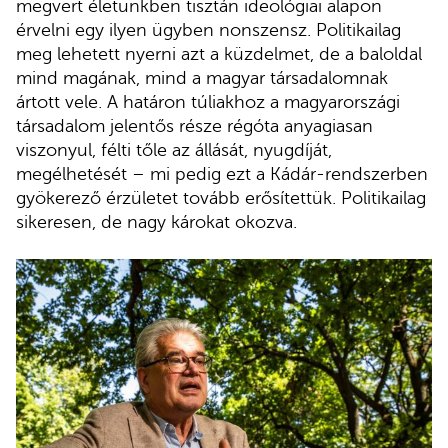
megvert életünkben tisztán ideológiai alapon
érvelni egy ilyen ügyben nonszensz. Politikailag
meg lehetett nyerni azt a küzdelmet, de a baloldal
mind magának, mind a magyar társadalomnak
ártott vele. A határon túliakhoz a magyarországi
társadalom jelentős része régóta anyagiasan
viszonyul, félti tőle az állását, nyugdíját,
megélhetését – mi pedig ezt a Kádár-rendszerben
gyökerező érzületet tovább erősítettük. Politikailag
sikeresen, de nagy károkat okozva.