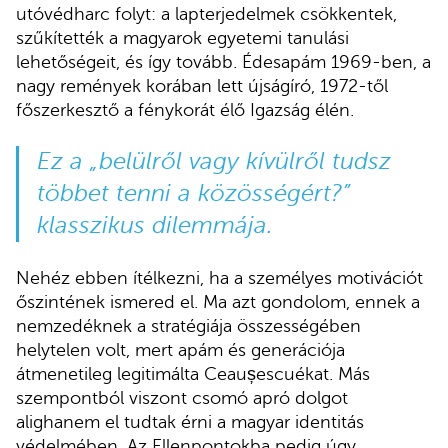
utóvédharc folyt: a lapterjedelmek csökkentek,
szűkítették a magyarok egyetemi tanulási
lehetőségeit, és így tovább. Édesapám 1969-ben, a
nagy remények korában lett újságíró, 1972-től
főszerkesztő a fénykorát élő Igazság élén.
Ez a
„
belülről vagy kívülről tudsz
többet tenni a közösségért?”
klasszikus dilemmája.
Nehéz ebben ítélkezni, ha a személyes motivációt
őszintének ismered el. Ma azt gondolom, ennek a
nemzedéknek a stratégiája összességében
helytelen volt, mert apám és generációja
átmenetileg legitimálta Ceaușescuékat. Más
szempontból viszont csomó apró dolgot
alighanem el tudtak érni a magyar identitás
védelmében. Az Ellenpontokba pedig úgy