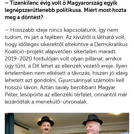
– Tizenkilenc évig volt ő Magyarország egyik
legnépszerűtlenebb politikusa. Miért most hozta
meg a döntést?
– Hosszabb ideje nincs kapcsolatunk, így nem
tudom, mi járt a fejében. Az kívülről is látható volt,
hogy időleges sikerektől eltekintve a Demokratikus
Koalíció-projekt alapvetően sikertelen maradt.
2019-2020 fordulóján volt olyan pillanat, amikor
úgy tűnt, a DK lehet az ellenzék vezető ereje. Ilyen
értelemben nem elkésett a távozás, hiszen jó ideig
lehetett azt gondolni, Gyurcsánnyal számolni kell
hosszú távon. Aztán tavaly berobbant Magyar
Péter, lesöpörte az ellenzéki térfelet, onnantól már
lezáródtak a menekülő-útvonalak.