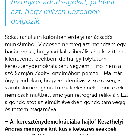
bizonyos adottságokat, például
azt, hogy milyen közegben
dolgozik.
Sokat tanultam különben erdélyi tanácsadói
munkáimból. Viccesen nemrég azt mondtam egy
barátomnak, hogy radikális liberálisként kezdtem a
kilencvenes években, de ha így folytatom,
kereszténydemokrataként végzem – no, nem a
szó Semjén Zsolt-i értelmében persze… Ma már
úgy gondolom, hogy az identitás, a közösség, a
szimbólumok igenis tudnak elevenek lenni, ezek
nem csak múltbeli, amolyan retrográd relikviák. Ezt
a gondolatot az elmúlt években gondoltam végig
és tettem magamévá.
– A „kereszténydemokráciába hajló” Keszthelyi
András mennyire kritikus a kétezres évekbeli