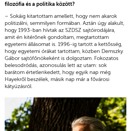
filozófia és a politika között?
– Sokáig kitartottam amellett, hogy nem akarok
politizálni, semmilyen formában. Aztán úgy alakult,
hogy 1993-ban hívtak az SZDSZ sajtóirodájára,
amit én kitérőnek gondoltam, megtartottam
egyetemi állásomat is. 1996-ig tartott a kettősség,
hogy egyetemi órákat tartottam, közben Demszky
Gábor sajtófőnökeként is dolgoztam. Fokozatos
belesodródás, azonosulás lett az utam: sok
barátom értetlenkedett, hogy egyik nap még
Hayekről beszélek, másik nap már a fővárosi
kátyúzásról.