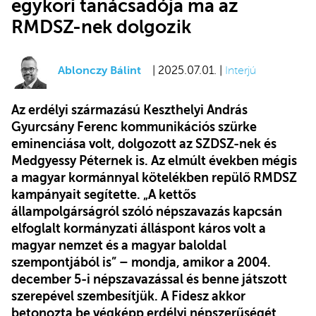
egykori tanácsadója ma az
RMDSZ-nek dolgozik
Ablonczy Bálint
| 2025.07.01. |
Interjú
Az erdélyi származású Keszthelyi András
Gyurcsány Ferenc kommunikációs szürke
eminenciása volt, dolgozott az SZDSZ-nek és
Medgyessy Péternek is. Az elmúlt években mégis
a magyar kormánnyal kötelékben repülő RMDSZ
kampányait segítette.
„A kettős
állampolgárságról szóló népszavazás kapcsán
elfoglalt kormányzati álláspont káros volt a
magyar nemzet és a magyar baloldal
szempontjából is” – mondja, amikor a 2004.
december 5-i népszavazással és benne játszott
szerepével szembesítjük. A Fidesz akkor
betonozta be végképp erdélyi népszerűségét,