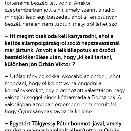
történelmi beszéd lett volna. Amikor
szeptemberben jött a hír, amely szerint a rádió
mindjárt lead egy beszédet, ahol a Feri csúnyán
beszél, hirtelen nem tudtuk, melyikről lehet szó.
– Itt megint csak oda kell kanyarodni, ahol a
kettős állampolgárságról szóló népszavazásnál
már jártunk. Az volt a lelkiállapotuk az őszödi
beszéd kikerülése után, hogy „ki kell tartani,
különben jön Orbán Viktor”?
– Utólag tényleg sokkal okosabb az ember, lehet
mondani, hogy el kellett volna engedni a
kormánykereket, egy előrehozott választáson nagy
valószínűséggel nincs kétharmada a Fidesznek. A
valóságban azonban érdemben nem merült fel,
hogy Gyurcsánynak távoznia kellene.
– Egyetért Tölgyessy Péter bonmot-jával, amely
szerint a magyar baloldalt elbutította az Orbán