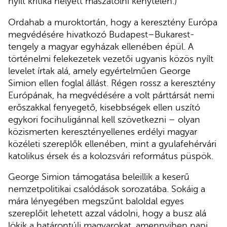
nyílt kritika helyett maszatolni kénytelen.)
Ordahab a muroktortán, hogy a keresztény Európa
megvédésére hivatkozó Budapest–Bukarest-
tengely a magyar egyházak ellenében épül. A
történelmi felekezetek vezetői ugyanis közös nyílt
levelet írtak alá, amely egyértelműen George
Simion ellen foglal állást. Régen rossz a keresztény
Európának, ha megvédésére a volt párttársát nemi
erőszakkal fenyegető, kisebbségek ellen uszító
egykori focihuligánnal kell szövetkezni – olyan
közismerten keresztényellenes erdélyi magyar
közéleti szereplők ellenében, mint a gyulafehérvári
katolikus érsek és a kolozsvári református püspök.
George Simion támogatása beleillik a keserű
nemzetpolitikai csalódások sorozatába. Sokáig a
mára lényegében megszűnt baloldal egyes
szereplőit lehetett azzal vádolni, hogy a busz alá
lökik a határontúli magyarokat, amennyiben napi