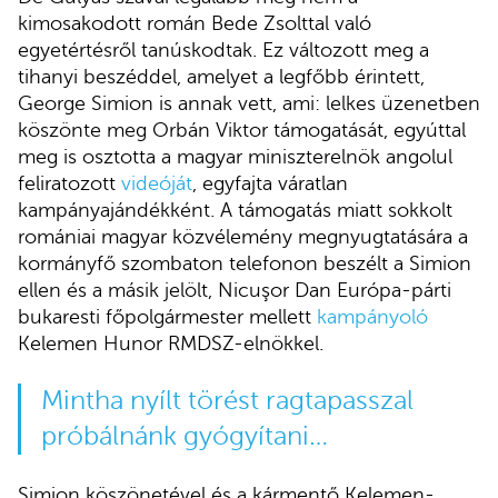
kimosakodott román Bede Zsolttal való
egyetértésről tanúskodtak. Ez változott meg a
tihanyi beszéddel, amelyet a legfőbb érintett,
George Simion is annak vett, ami: lelkes üzenetben
köszönte meg Orbán Viktor támogatását, egyúttal
meg is osztotta a magyar miniszterelnök angolul
feliratozott
videóját
, egyfajta váratlan
kampányajándékként. A támogatás miatt sokkolt
romániai magyar közvélemény megnyugtatására a
kormányfő szombaton telefonon beszélt a Simion
ellen és a másik jelölt, Nicuşor Dan Európa-párti
bukaresti főpolgármester mellett
kampányoló
Kelemen Hunor RMDSZ-elnökkel.
Mintha nyílt törést ragtapasszal
próbálnánk gyógyítani…
Simion köszönetével és a kármentő Kelemen-