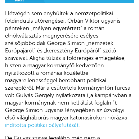
Hétvégén sem enyhültek a nemzetpolitikai
földindulás utórengései. Orbán Viktor ugyanis
pénteken „mélyen egyetértett” a román
elnökválasztás megnyerésére esélyes
szélsőjobboldali George Simion „nemzetek
Európájáról” és „keresztény Európáról” szóló
szavaival. Aligha túlzás a földrengés emlegetése,
hiszen a magyar kormányfő kedvezően
nyilatkozott a romániai közéletbe
magyarellenességgel berobbant politikai
szereplőről. Már a csütörtöki kormányinfón furcsa
volt Gulyás Gergely nyilatkozata („a kampányban a
magyar kormánynak nem kell állást foglalni”),
George Simion ugyanis lényegében az úzvölgyi
első világháborús magyar katonasírokon hórázva
indította politikai pályafutását
.
De Gulyás szavai legalább még nem a