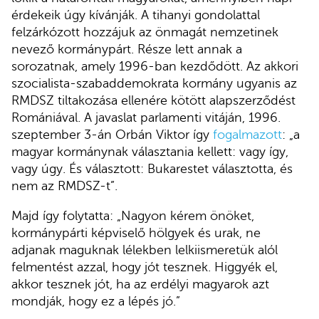
érdekeik úgy kívánják. A tihanyi gondolattal
felzárkózott hozzájuk az önmagát nemzetinek
nevező kormánypárt. Része lett annak a
sorozatnak, amely 1996-ban kezdődött. Az akkori
szocialista-szabaddemokrata kormány ugyanis az
RMDSZ tiltakozása ellenére kötött alapszerződést
Romániával. A javaslat parlamenti vitáján, 1996.
szeptember 3-án Orbán Viktor így
fogalmazott
: „a
magyar kormánynak választania kellett: vagy így,
vagy úgy. És választott: Bukarestet választotta, és
nem az RMDSZ-t”.
Majd így folytatta: „Nagyon kérem önöket,
kormánypárti képviselő hölgyek és urak, ne
adjanak maguknak lélekben lelkiismeretük alól
felmentést azzal, hogy jót tesznek. Higgyék el,
akkor tesznek jót, ha az erdélyi magyarok azt
mondják, hogy ez a lépés jó.”