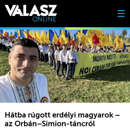
☰
Hátba rúgott erdélyi magyarok –
az Orbán–Simion-táncról