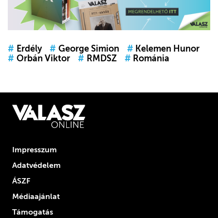
#
Erdély
#
George Simion
#
Kelemen Hunor
#
Orbán Viktor
#
RMDSZ
#
Románia
Impresszum
Adatvédelem
ÁSZF
Médiaajánlat
Támogatás