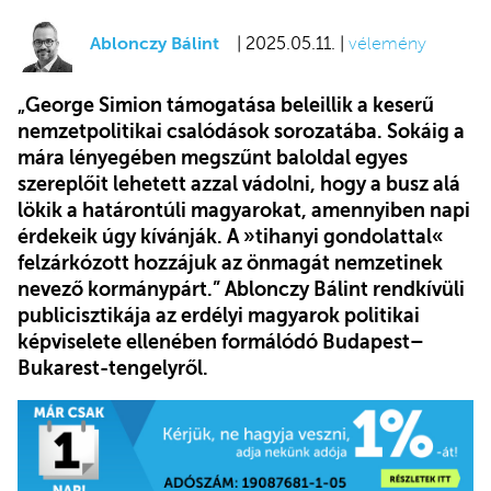
Ablonczy Bálint
| 2025.05.11. |
vélemény
„George Simion támogatása beleillik a keserű
nemzetpolitikai csalódások sorozatába. Sokáig a
mára lényegében megszűnt baloldal egyes
szereplőit lehetett azzal vádolni, hogy a busz alá
lökik a határontúli magyarokat, amennyiben napi
érdekeik úgy kívánják. A »tihanyi gondolattal«
felzárkózott hozzájuk az önmagát nemzetinek
nevező kormánypárt.” Ablonczy Bálint rendkívüli
publicisztikája az erdélyi magyarok politikai
képviselete ellenében formálódó Budapest–
Bukarest-tengelyről.