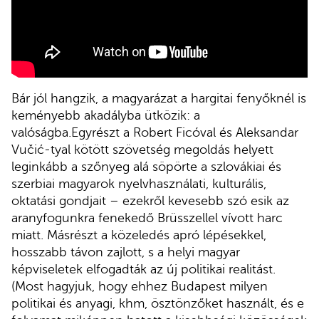
Bár jól hangzik, a magyarázat a hargitai fenyőknél is
keményebb akadályba ütközik: a
valóságba.Egyrészt a Robert Ficóval és Aleksandar
Vučić-tyal kötött szövetség megoldás helyett
leginkább a szőnyeg alá söpörte a szlovákiai és
szerbiai magyarok nyelvhasználati, kulturális,
oktatási gondjait – ezekről kevesebb szó esik az
aranyfogunkra fenekedő Brüsszellel vívott harc
miatt. Másrészt a közeledés apró lépésekkel,
hosszabb távon zajlott, s a helyi magyar
képviseletek elfogadták az új politikai realitást.
(Most hagyjuk, hogy ehhez Budapest milyen
politikai és anyagi, khm, ösztönzőket használt, és e