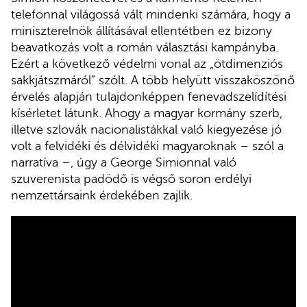
telefonnal világossá vált mindenki számára, hogy a
miniszterelnök állításával ellentétben ez bizony
beavatkozás volt a román választási kampányba.
Ezért a következő védelmi vonal az „ötdimenziós
sakkjátszmáról” szólt. A több helyütt visszaköszönő
érvelés alapján tulajdonképpen fenevadszelídítési
kísérletet látunk. Ahogy a magyar kormány szerb,
illetve szlovák nacionalistákkal való kiegyezése jó
volt a felvidéki és délvidéki magyaroknak – szól a
narratíva –, úgy a George Simionnal való
szuverenista padödő is végső soron erdélyi
nemzettársaink érdekében zajlik.