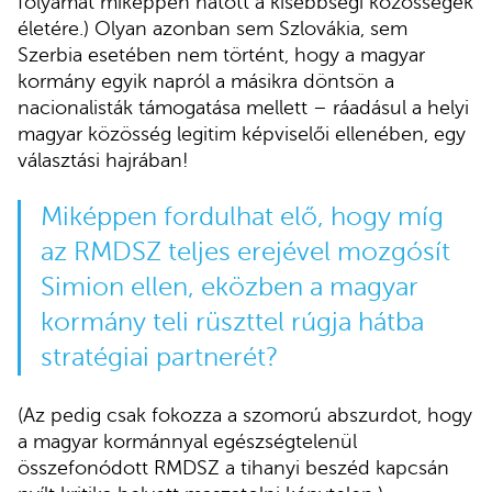
folyamat miképpen hatott a kisebbségi közösségek
életére.) Olyan azonban sem Szlovákia, sem
Szerbia esetében nem történt, hogy a magyar
kormány egyik napról a másikra döntsön a
nacionalisták támogatása mellett – ráadásul a helyi
magyar közösség legitim képviselői ellenében, egy
választási hajrában!
Miképpen fordulhat elő, hogy míg
az RMDSZ teljes erejével mozgósít
Simion ellen, eközben a magyar
kormány teli rüszttel rúgja hátba
stratégiai partnerét?
(Az pedig csak fokozza a szomorú abszurdot, hogy
a magyar kormánnyal egészségtelenül
összefonódott RMDSZ a tihanyi beszéd kapcsán