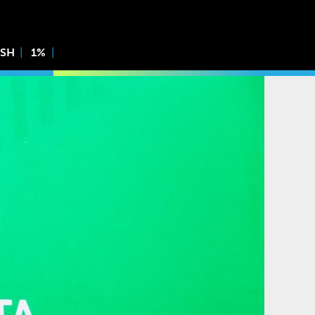
ISH
1%