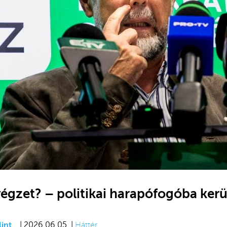
 végzet? – politikai harapófogóba ker
int
| 2026.06.05. |
Háttér