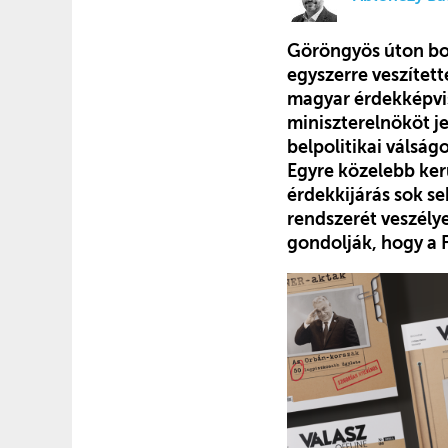
Göröngyös úton bo
egyszerre veszített
magyar érdekképvis
miniszterelnököt j
belpolitikai válsá
Egyre közelebb ker
érdekkijárás sok s
rendszerét veszély
gondolják, hogy a F