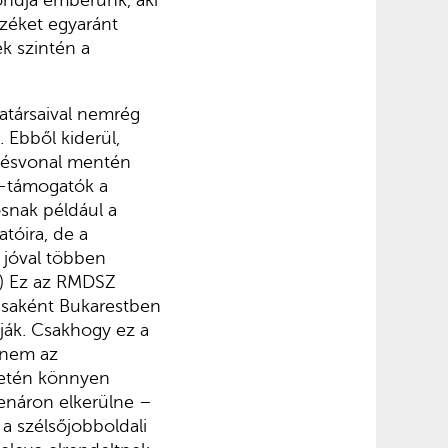
ondja emberünk, aki
nzéket egyaránt
k szintén a
atársaival nemrég
 Ebből kiderül,
örésvonal mentén
UR-támogatók a
osnak például a
tóira, de a
 jóval többen
.) Ez az RMDSZ
dásaként Bukarestben
nják. Csakhogy ez a
 nem az
esetén könnyen
denáron elkerülne –
a szélsőjobboldali