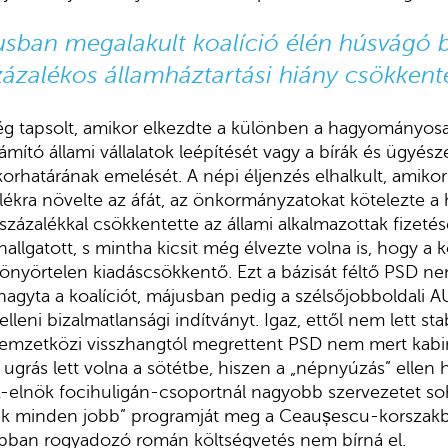
iusban megalakult koalíció élén húsvágó b
zázalékos államháztartási hiány csökkent
 tapsolt, amikor elkezdte a különben a hagyományos
ámító állami vállalatok leépítését vagy a bírák és ügyész
rhatárának emelését. A népi éljenzés elhalkult, amikor
alékra növelte az áfát, az önkormányzatokat kötelezte a 
százalékkal csökkentette az állami alkalmazottak fizetésé
llgatott, s mintha kicsit még élvezte volna is, hogy a
önyörtelen kiadáscsökkentő. Ezt a bázisát féltő PSD nem
elhagyta a koalíciót, májusban pedig a szélsőjobboldali 
leni bizalmatlansági indítványt. Igaz, ettől nem lett st
emzetközi visszhangtól megrettent PSD nem mert kabine
ugrás lett volna a sötétbe, hiszen a „népnyúzás” ellen h
elnök focihuligán-csoportnál nagyobb szervezetet so
k minden jobb” programját meg a Ceaușescu-korszakbó
obban rogyadozó román költségvetés nem bírná el.