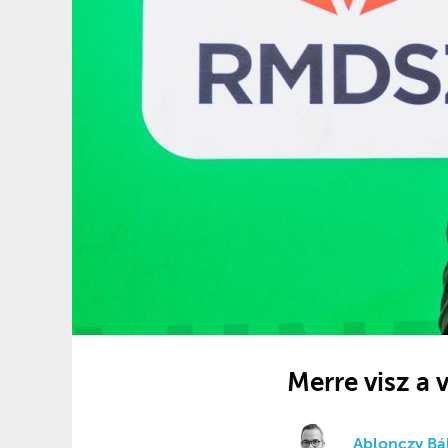
Merre visz a
Ablonczy Bál