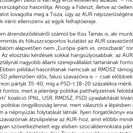
össégen belül is van egy erős elitellenes lázadás” – m
országihoz hasonlítja. Ahogy a Fideszt, illetve az óelle
atot lovagolta meg a Tisza, úgy az AUR népszerűségéne
iránti ellenszenv az egyik felhajtóereje.
om átrendeződéséről számol be Kiss Tamás is, aki munk
ymintás és fókuszcsoportos kutatást az AUR szavazóiról.
dalom alapvetően nem „Európa-párti vs. oroszbarát” t
át. Az elosztási kérdések sokkal hangsúlyosabbak: az A
tálynál nagyobb állami szerepvállalást tartanának font
n. Ebben például hasonlítanak nemcsak az RMDSZ támoga
 jellemzően idős, falusi szavazóira is – csak előbbiek
ion pártját 35-40, míg a PSD-t 18-20 százalékra mérik
 fontos, mert a jelenlegi politikai patthelyzetnek felol
ti” koalíció (PNL, USR, RMDSZ, PSD) újraalakítását kívá
olitikai öngyilkosság lenne, mert választói a lépésben
 a népnyúzás folytatását látnák. Ilyen forgatókönyv 
szavazóinak átzsilipelése az AUR-hoz, amit előbbi min
gyan szövetkezhetett egy elvben szociáldemokrata párt 