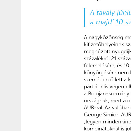
A tavaly jún
a majd’ 10 s
A nagyközönség még
kifizetőhelyeinek sz
meghúzott nyugdíjko
százalékról 21 száz
felemelésére, és 10 
könyörgésére nem ha
szemében ő lett a k
párt április végén 
a Bolojan-kormány el
országnak, mert a n
AUR-ral. Az valóban 
George Simion AUR-
„legyen mindenkine
kombinátoknál is j