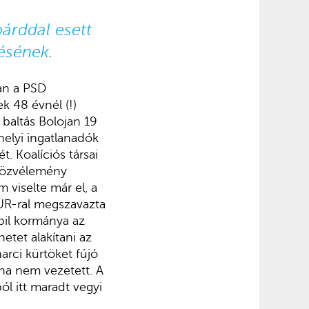
árddal esett
ésének.
an a PSD
ek 48 évnél (!)
 baltás Bolojan 19
helyi ingatlanadók
t. Koalíciós társai
 közvélemény
 viselte már el, a
AUR-ral megszavazta
abil kormánya az
tet alakítani az
arci kürtöket fújó
ha nem vezetett. A
l itt maradt vegyi