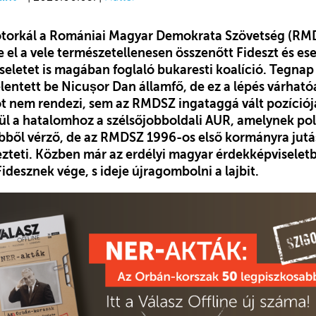
torkál a Romániai Magyar Demokrata Szövetség (RMD
e el a vele természetellenesen összenőtt Fideszt és ese
eletet is magában foglaló bukaresti koalíció. Tegnap 
elentett be Nicușor Dan államfő, de ez a lépés várhat
got nem rendezi, sem az RMDSZ ingataggá vált pozíciój
ül a hatalomhoz a szélsőjobboldali AUR, amelynek poli
ebből vérző, de az RMDSZ 1996-os első kormányra jut
ezteti. Közben már az erdélyi magyar érdekképviseletb
idesznek vége, s ideje újragombolni a lajbit.