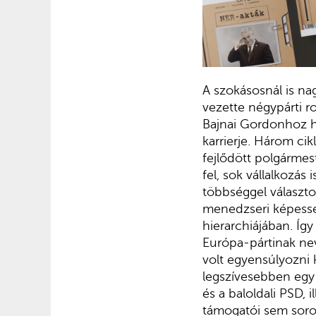
A szokásosnál is na
vezette négypárti r
Bajnai Gordonhoz has
karrierje. Három ci
fejlődött polgármes
fel, sok vállalkozá
többséggel választot
menedzseri képessé
hierarchiájában. Íg
Európa-pártinak nev
volt egyensúlyozni 
legszívesebben egy 
és a baloldali PSD,
támogatói sem soro