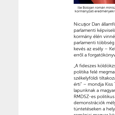
Ilie Bolojan román minisz
kormányzati eredményekről 
Nicușor Dan államfő
parlamenti képvisel
kormány élén vinné
parlamenti többség 
kevés az esély – K
erről a forgatókönyv
„A fideszes köldökz
politika felé megm
székelyföldi tiltako
érti” – mondja Kiss
lapunknak a magyaro
RMDSZ-es politikus v
demonstrációk mélye
tüntetéseken a hely