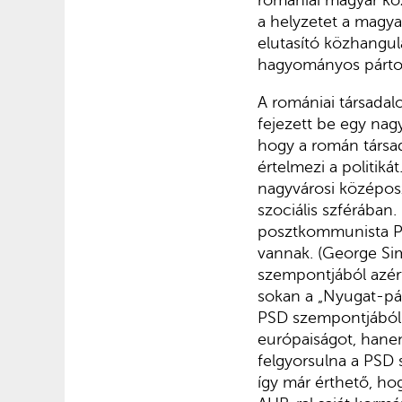
romániai magyar köz
a helyzetet a magyar
elutasító közhangul
hagyományos pártok 
A romániai társadal
fejezett be egy nag
hogy a román társa
értelmezi a politik
nagyvárosi középosz
szociális szférába
posztkommunista PSD
vannak. (George Sim
szempontjából azért
sokan a „Nyugat-pár
PSD szempontjából p
európaiságot, hanem
felgyorsulna a PSD 
így már érthető, ho