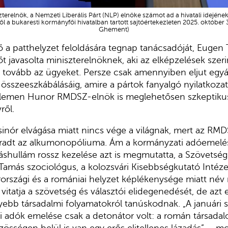
terelnök, a Nemzeti Liberális Párt (NLP) elnöke számot ad a hivatali idejéne
a bukaresti kormányfői hivatalban tartott sajtóértekezleten 2025. október
Ghement)
 a patthelyzet feloldására tegnap tanácsadóját, Eugen
őt javasolta miniszterelnöknek, aki az elképzelések szer
 tovább az ügyeket. Persze csak amennyiben eljut egyá
összeeszkábálásáig, amire a pártok fanyalgó nyilatkozat
elemen Hunor RMDSZ-elnök is meglehetősen szkeptikus
ről.
sinór elvágása miatt nincs vége a világnak, mert az R
aradt az alkumonopóliuma. Ám a kormányzati adóemelése
záshullám rossz kezelése azt is megmutatta, a Szövetség 
 Tamás szociológus, a kolozsvári Kisebbségkutató Intéz
rszági és a romániai helyzet képlékenysége miatt név 
itatja a szövetség és választói elidegenedését, de azt el
bb társadalmi folyamatokról tanúskodnak. „A januári s
i adók emelése csak a detonátor volt: a román társada