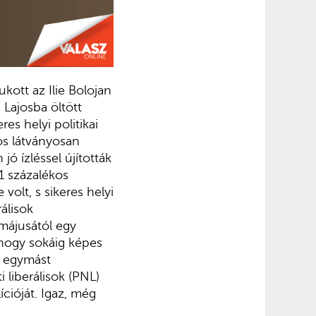
kott az Ilie Bolojan
 Lajosba öltött
es helyi politikai
os látványosan
ó ízléssel újították
1 százalékos
volt, s sikeres helyi
álisok
májusától egy
 hogy sokáig képes
z egymást
liberálisok (PNL)
cióját. Igaz, még