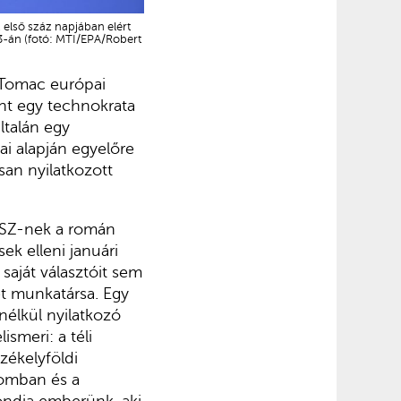
k első száz napjában elért
 3-án (fotó: MTI/EPA/Robert
 Tomac európai
int egy technokrata
ltalán egy
ai alapján egyelőre
an nyilatkozott
MDSZ-nek a román
k elleni januári
saját választóit sem
et munkatársa. Egy
nélkül nyilatkozó
ismeri: a téli
zékelyföldi
lomban és a