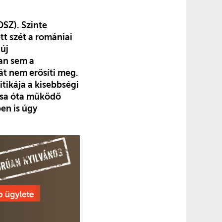
SZ). Szinte
tt szét a romániai
új
óan sem a
át nem erősíti meg.
tikája a kisebbségi
ása óta működő
en is úgy