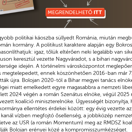
gyobb politikai káoszba süllyedt Románia, miután megbu
omán kormány. A politikust karaktere alapján egy Bokros
onlíthatjuk: igaz, tőlük eltérően neki legalább van siker
kluson keresztül vezette Nagyváradot, s a bihari nagyvár
tersége idején. A történelmi városközpontot meglepően j
s is megtelepedett, ennek köszönhetően 2016-ban már 7
ták újra. Bolojan 2020-tól a Bihar megyei tanács elnöke 
gei miatt emelkedett egyre magasabbra a nemzeti liber
y lett 2024 végén a román Szenátus elnöke, végül 2025 
ezett koalíció miniszterelnöke. Ügyességét bizonyítja,
kormánya ellentétes érdekei között: egy évig vezette a
kanál vízben megfojtó ősellenség, a jobbközép nemzeti 
 illetve az USR (a román Momentum) meg az RMDSZ koalí
lják Bolojan erényei közé a kompromisszumkézséget.