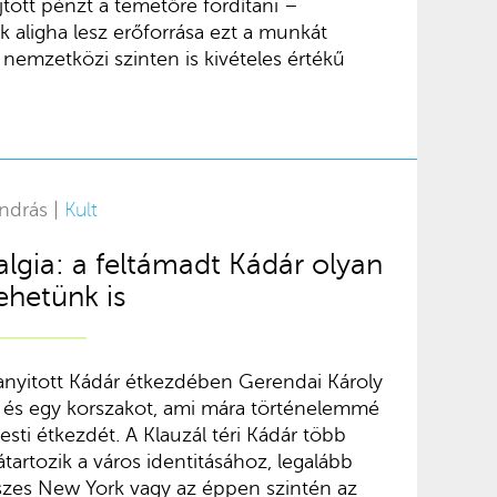
jtött pénzt a temetőre fordítani –
 aligha lesz erőforrása ezt a munkát
a nemzetközi szinten is kivételes értékű
ndrás |
Kult
algia: a feltámadt Kádár olyan
ehetünk is
ranyitott Kádár étkezdében Gerendai Károly
t és egy korszakot, ami mára történelemmé
esti étkezdét. A Klauzál téri Kádár több
tartozik a város identitásához, legalább
íszes New York vagy az éppen szintén az