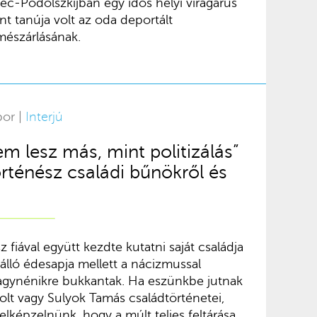
c-Podolszkijban egy idős helyi virágárus
nt tanúja volt az oda deportált
mészárlásának.
bor |
Interjú
em lesz más, mint politizálás”
örténész családi bűnökről és
 fiával együtt kezdte kutatni saját családja
enálló édesapja mellett a nácizmussal
agynénikre bukkantak. Ha eszünkbe jutnak
olt vagy Sulyok Tamás családtörténetei,
lképzelnünk, hogy a múlt teljes feltárása