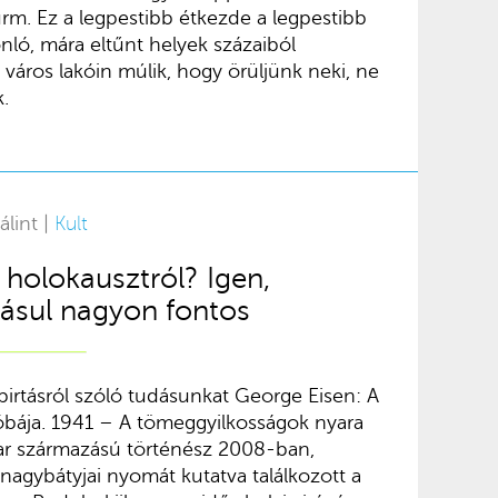
rm. Ez a legpestibb étkezde a legpestibb
nló, mára eltűnt helyek százaiból
 város lakóin múlik, hogy örüljünk neki, ne
.
álint |
Kult
holokausztról? Igen,
ásul nagyon fontos
pirtásról szóló tudásunkat George Eisen: A
bája. 1941 – A tömeggyilkosságok nyara
ar származású történész 2008-ban,
 nagybátyjai nyomát kutatva találkozott a