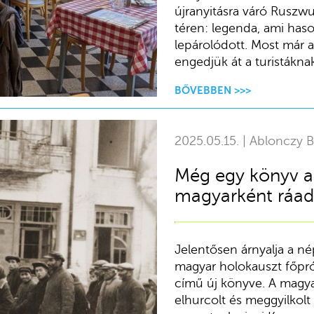
újranyitásra váró Ruszwu
téren: legenda, ami haso
lepárolódott. Most már a
engedjük át a turistáknak
BŐVEBBEN >>>
2025.05.15. | Ablonczy B
Még egy könyv a 
magyarként ráad
Jelentősen árnyalja a né
magyar holokauszt főpró
című új könyve. A magy
elhurcolt és meggyilkolt