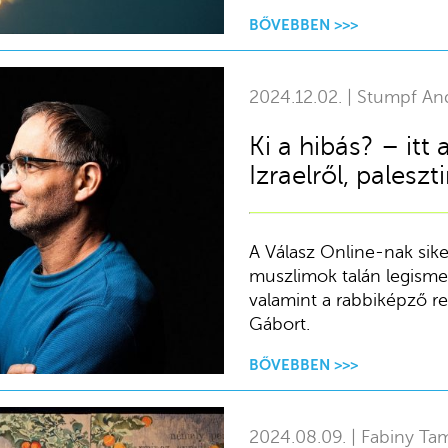
BŐVEBBEN >>>
2024.12.02. | Stumpf An
Ki a hibás? – it
Izraelről, paleszt
A Válasz Online-nak sike
muszlimok talán legismer
valamint a rabbiképző re
Gábort.
BŐVEBBEN >>>
2024.08.09. | Fabiny Ta