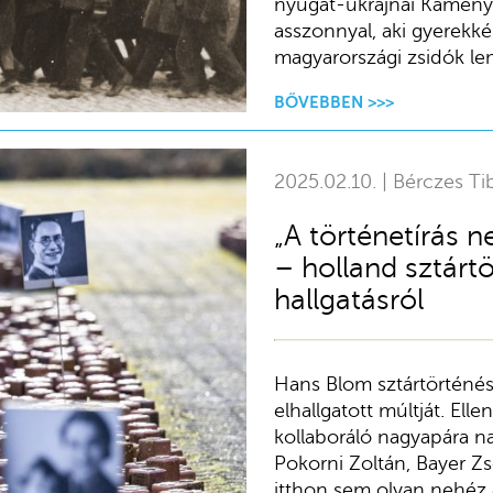
nyugat-ukrajnai Kamenye
asszonnyal, aki gyerekké
magyarországi zsidók le
BŐVEBBEN >>>
2025.02.10. | Bérczes Ti
„A történetírás n
– holland sztárt
hallgatásról
Hans Blom sztártörténész
elhallgatott múltját. Ell
kollaboráló nagyapára n
Pokorni Zoltán, Bayer Zs
itthon sem olyan nehéz e