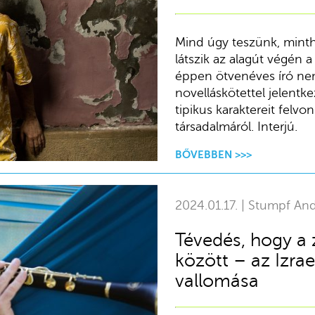
Mind úgy teszünk, minth
látszik az alagút végén 
éppen ötvenéves író ne
novelláskötettel jelent
tipikus karaktereit felvo
társadalmáról. Interjú.
BŐVEBBEN >>>
2024.01.17. | Stumpf And
Tévedés, hogy a 
között – az Izra
vallomása