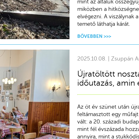
mint az általuk összegyű
miközben a hitközségnek
elvégezni. A viszálynak 
temető láthatja kárát.
BŐVEBBEN >>>
2025.10.08. | Zsuppán A
Újratöltött noszt
időutazás, amin 
Az öt év szünet után új
feltámasztott egy műfaj
vált: a 20. századi budap
mint fél évszázada hozzá
annyira, mint a stukkód