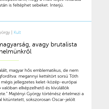
án is feltéphet sebeket. Interjú.
yörgy |
Kult
magyarság, avagy brutalista
nelmünkről
italált, magyar hős emblematikus, de nem
fordítva: megannyi kettétört sorsú Tóth
ív, mégis jellegzetes kelet-közép-európai
 valóban elképzelhető és kívülállók
te.” Majtényi György történész értelmezi a
kitüntetett, sokszorosan Oscar-jelölt