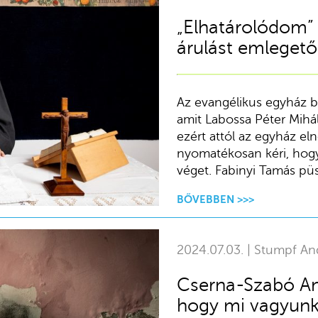
„Elhatárolódom” 
árulást emlegető
Az evangélikus egyház bib
amit Labossa Péter Mihál
ezért attól az egyház el
nyomatékosan kéri, hogy 
véget. Fabinyi Tamás püs
BŐVEBBEN >>>
2024.07.03. | Stumpf An
Cserna-Szabó And
hogy mi vagyunk