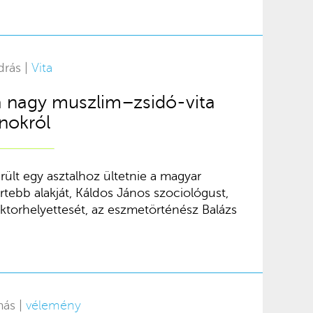
drás |
Vita
t a nagy muszlim–zsidó-vita
inokról
rült egy asztalhoz ültetnie a magyar
tebb alakját, Káldos János szociológust,
ktorhelyettesét, az eszmetörténész Balázs
más |
vélemény