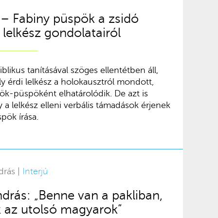
– Fabiny püspök a zsidó
 lelkész gondolatairól
likus tanításával szöges ellentétben áll,
y érdi lelkész a holokausztról mondott,
nök-püspöként elhatárolódik. De azt is
a lelkész elleni verbális támadások érjenek
pök írása.
drás |
Interjú
rás: „Benne van a pakliban,
 az utolsó magyarok”