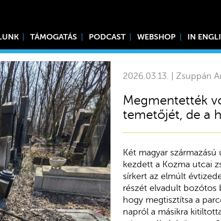
LUNK
TÁMOGATÁS
PODCAST
WEBSHOP
IN ENGL
2026.03.13. | Zsuppán A
Megmentették vo
temetőjét, de a
Két magyar származású üz
kezdett a Kozma utcai z
sírkert az elmúlt évtize
részét elvadult bozótos b
hogy megtisztítsa a parc
napról a másikra kitilto