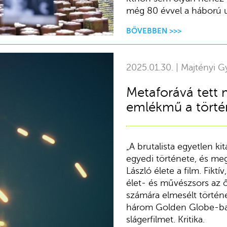
még 80 évvel a háború ut
BŐVEBBEN >>>
2025.01.30. | Majtényi G
Metaforává tett 
emlékmű a törté
„A brutalista egyetlen k
egyedi története, és meg
László élete a film. Fikt
élet- és művészsors az ő
számára elmesélt történe
három Golden Globe-bal 
slágerfilmet. Kritika.