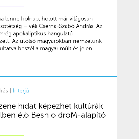
a lenne holnap, holott már világosan
a sötétség – véli Cserna-Szabó András. Az
mrég apokaliptikus hangulatú
kezett: Az utolsó magyarokban nemzetünk
nultatva beszél a magyar múlt és jelen
rás |
Interjú
zene hidat képezhet kultúrák
elben élő Besh o droM-alapító