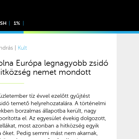
ISH
1%
ndrás |
Kult
lna Európa legnagyobb zsidó
 hitközség nemet mondott
letember tíz évvel ezelőtt gyűjtést
sidó temető helyrehozatalára. A történelmi
dekben borzalmas állapotba került, nagy
orította el. Az egyesület évekig dolgozott,
ellákat, most azonban a hitközség egyik
tta őket. Pedig semmi mást nem akarnak,