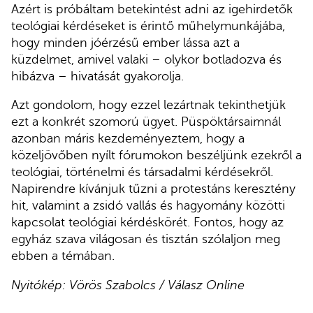
Azért is próbáltam betekintést adni az igehirdetők
teológiai kérdéseket is érintő műhelymunkájába,
hogy minden jóérzésű ember lássa azt a
küzdelmet, amivel valaki – olykor botladozva és
hibázva – hivatását gyakorolja.
Azt gondolom, hogy ezzel lezártnak tekinthetjük
ezt a konkrét szomorú ügyet. Püspöktársaimnál
azonban máris kezdeményeztem, hogy a
közeljövőben nyílt fórumokon beszéljünk ezekről a
teológiai, történelmi és társadalmi kérdésekről.
Napirendre kívánjuk tűzni a protestáns keresztény
hit, valamint a zsidó vallás és hagyomány közötti
kapcsolat teológiai kérdéskörét. Fontos, hogy az
egyház szava világosan és tisztán szólaljon meg
ebben a témában.
Nyitókép: Vörös Szabolcs / Válasz Online