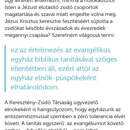
úgy lehetett értelmezni, mintha a holokausztot
Isten a Jézust elutasító zsidó csoportok
magatartása és szavai miatt engedte volna meg.
Jézus Krisztus keresztre feszítéséért sújtotta a
zsidókat későbbi évszázadok és évezredek
megannyi csapása? Szeretném világossá tenni:
ez az értelmezés az evangélikus
egyház biblikus tanításával szöges
ellentétben áll, ezért attól az
egyház elnök-püspökeként
elhatárolódom.
A Keresztény-Zsidó Társaság ügyvezető
elnökeként is hangsúlyozom, hogy egyházunk az
antiszemitizmussal szemben a zéró tolerancia elvét
követi. A tanítás egyszerű: az evangéliumot követő