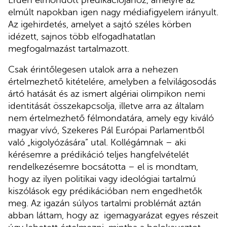
elmúlt napokban igen nagy médiafigyelem irányult.
Az igehirdetés, amelyet a sajtó széles körben
idézett, sajnos több elfogadhatatlan
megfogalmazást tartalmazott.
Csak érintőlegesen utalok arra a nehezen
értelmezhető kitételére, amelyben a felvilágosodás
ártó hatását és az ismert algériai olimpikon nemi
identitását összekapcsolja, illetve arra az általam
nem értelmezhető félmondatára, amely egy kiváló
magyar vívó, Szekeres Pál Európai Parlamentből
való „kigolyózására” utal. Kollégámnak – aki
kérésemre a prédikáció teljes hangfelvételét
rendelkezésemre bocsátotta – el is mondtam,
hogy az ilyen politikai vagy ideológiai tartalmú
kiszólások egy prédikációban nem engedhetők
meg. Az igazán súlyos tartalmi problémát aztán
abban láttam, hogy az igemagyarázat egyes részeit