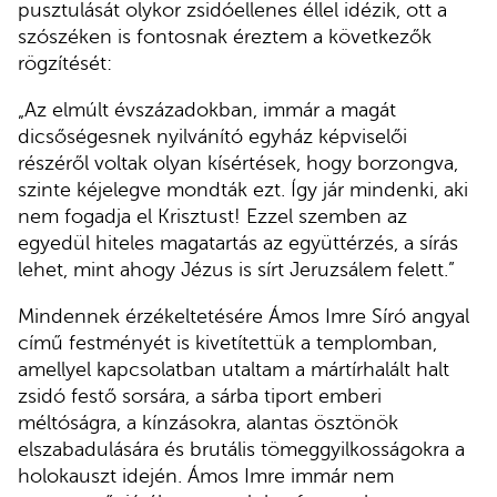
pusztulását olykor zsidóellenes éllel idézik, ott a
szószéken is fontosnak éreztem a következők
rögzítését:
„Az elmúlt évszázadokban, immár a magát
dicsőségesnek nyilvánító egyház képviselői
részéről voltak olyan kísértések, hogy borzongva,
szinte kéjelegve mondták ezt. Így jár mindenki, aki
nem fogadja el Krisztust! Ezzel szemben az
egyedül hiteles magatartás az együttérzés, a sírás
lehet, mint ahogy Jézus is sírt Jeruzsálem felett.”
Mindennek érzékeltetésére Ámos Imre Síró angyal
című festményét is kivetítettük a templomban,
amellyel kapcsolatban utaltam a mártírhalált halt
zsidó festő sorsára, a sárba tiport emberi
méltóságra, a kínzásokra, alantas ösztönök
elszabadulására és brutális tömeggyilkosságokra a
holokauszt idején. Ámos Imre immár nem