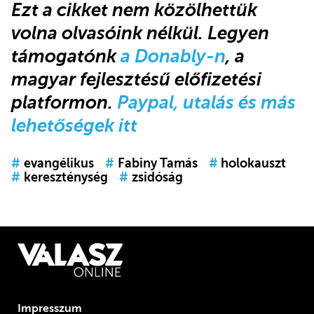
Ezt a cikket
nem közölhettük
volna olvasóink nélkül.
Legyen
támogatónk
a Donably-n
, a
magyar fejlesztésű előfizetési
platformon.
Paypal, utalás és más
lehetőségek itt
#
evangélikus
#
Fabiny Tamás
#
holokauszt
#
kereszténység
#
zsidóság
Impresszum