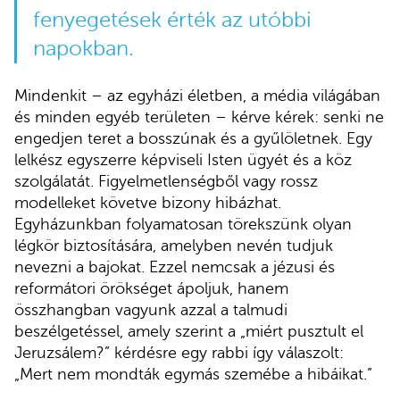
fenyegetések érték az utóbbi
napokban.
Mindenkit – az egyházi életben, a média világában
és minden egyéb területen – kérve kérek: senki ne
engedjen teret a bosszúnak és a gyűlöletnek. Egy
lelkész egyszerre képviseli Isten ügyét és a köz
szolgálatát. Figyelmetlenségből vagy rossz
modelleket követve bizony hibázhat.
Egyházunkban folyamatosan törekszünk olyan
légkör biztosítására, amelyben nevén tudjuk
nevezni a bajokat. Ezzel nemcsak a jézusi és
reformátori örökséget ápoljuk, hanem
összhangban vagyunk azzal a talmudi
beszélgetéssel, amely szerint a „miért pusztult el
Jeruzsálem?” kérdésre egy rabbi így válaszolt:
„Mert nem mondták egymás szemébe a hibáikat.”