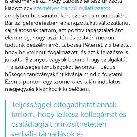
is eredménye az, hogy Labossa lelkész úr azóta
kiadott egy
személyes hangú nyilatkozatot
,
amelyben bocsánatot kért ezekért a mondataiért.
Bár az igehirdetésben elhangzottakat változatlanul
sajnálatosnak tartom, azt pozitív tapasztalatként
élem meg, hogy őszintén és testvéri módon
tudtunk beszélni erről Labossa Péterrel, aki belátta,
hogy helytelenül fogalmazott, és ezt kifejezésre is
juttatta. Bizonyos vagyok benne, hogy szolgálatát
– a szükséges tanulságokat levonva – Jézus
hűséges tanítványaként kívánja mindig folytatni.
Ezen a ponton egy szomorú és talán indulatos
megjegyzés kívánkozik ki belőlem.
Teljességgel elfogadhatatlannak
tartom, hogy lelkész kollegámat és
családtagjait minősíthetetlen
verbális támadások és