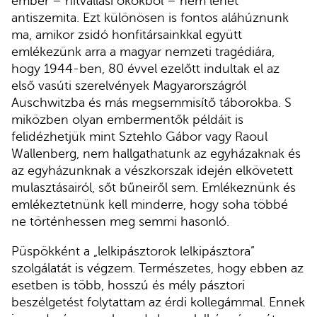
ember – hitvallási okokból – nem lehet
antiszemita. Ezt különösen is fontos aláhúznunk
ma, amikor zsidó honfitársainkkal együtt
emlékezünk arra a magyar nemzeti tragédiára,
hogy 1944-ben, 80 évvel ezelőtt indultak el az
első vasúti szerelvények Magyarországról
Auschwitzba és más megsemmisítő táborokba. S
miközben olyan embermentők példáit is
felidézhetjük mint Sztehlo Gábor vagy Raoul
Wallenberg, nem hallgathatunk az egyházaknak és
az egyházunknak a vészkorszak idején elkövetett
mulasztásairól, sőt bűneiről sem. Emlékeznünk és
emlékeztetnünk kell minderre, hogy soha többé
ne történhessen meg semmi hasonló.
Püspökként a „lelkipásztorok lelkipásztora”
szolgálatát is végzem. Természetes, hogy ebben az
esetben is több, hosszú és mély pásztori
beszélgetést folytattam az érdi kollegámmal. Ennek