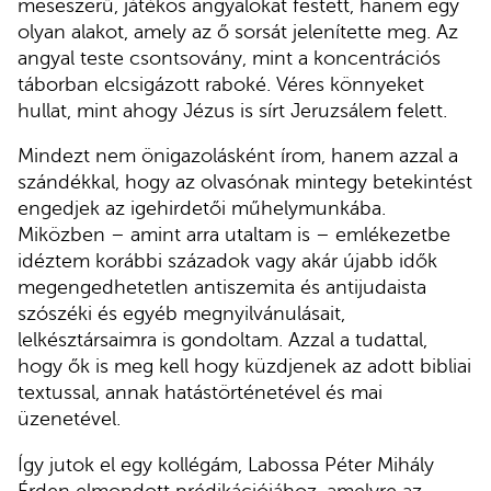
meseszerű, játékos angyalokat festett, hanem egy
olyan alakot, amely az ő sorsát jelenítette meg. Az
angyal teste csontsovány, mint a koncentrációs
táborban elcsigázott raboké. Véres könnyeket
hullat, mint ahogy Jézus is sírt Jeruzsálem felett.
Mindezt nem önigazolásként írom, hanem azzal a
szándékkal, hogy az olvasónak mintegy betekintést
engedjek az igehirdetői műhelymunkába.
Miközben – amint arra utaltam is – emlékezetbe
idéztem korábbi századok vagy akár újabb idők
megengedhetetlen antiszemita és antijudaista
szószéki és egyéb megnyilvánulásait,
lelkésztársaimra is gondoltam. Azzal a tudattal,
hogy ők is meg kell hogy küzdjenek az adott bibliai
textussal, annak hatástörténetével és mai
üzenetével.
Így jutok el egy kollégám, Labossa Péter Mihály
Érden elmondott prédikációjához, amelyre az