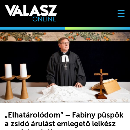
☰
„Elhatárolódom” – Fabiny püspök
a zsidó árulást emlegető lelkész