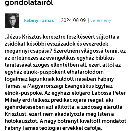
gondolatairól
Fabiny Tamás
| 2024.08.09. |
vélemény
„Jézus Krisztus keresztre feszítéséért sújtotta a
zsidókat későbbi évszázadok és évezredek
megannyi csapása? Szeretném világossá tenni: ez
az értelmezés az evangélikus egyház biblikus
tanításával szöges ellentétben áll, ezért attól az
egyház elnök-püspöként elhatárolódom” –
fogalmaz lapunknak küldött írásában Fabiny
Tamás, a Magyarországi Evangélikus Egyház
elnök-püspöke. Az egyházi elöljáró Labossa Péter
Mihály érdi lelkész prédikációjára reagál, aki
igehirdetésében azt állította: a zsidóság elárulta
Krisztust, ezért nem akadályozta meg Isten a
holokausztot. A nagy botrányt kiváltott mondatot
Fabiny Tamás teológiai érvekkel cáfolja,