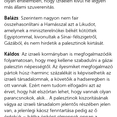
olyan értelemben, hogy Izraelen kívül ne legyen
más állami szuverenitás.
Balázs
: Szerintem nagyon nem fair
összehasonlítani a Hamásszal azt a Likudot,
amelynek a miniszterelnökei békét kötöttek
Egyiptommal, kivonultak a Sínai-félszigetről,
Gázából, és nem hirdetik a palesztinok kiirtását.
Káldos
: Az izraeli kormányban is megfogalmazódik
folyamatosan, hogy meg kellene szabadulni a gázai
palesztin népességtől. Az ilyesmiket megfogalmazó
pártok húsz-harminc százalékát is képviselhetik az
izraeli társadalomnak, a követőik a hadseregben is
ott vannak. Ezért nem tudom elfogadni azt az
érvet, hogy hát elszórtan lehet, hogy vannak olyan
parancsnokok, akik… A palesztinok kiszorításának
vágya az izraeli társadalom jelentős részében jelen
van, a jelenlegi káosz fenntartása pedig az ő
érdekük – hátha önként elmennek onnan a