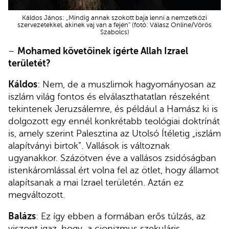
Káldos János: „Mindig annak szokott baja lenni a nemzetközi
szervezetekkel, akinek vaj van a fején” (fotó: Válasz Online/Vörös
Szabolcs)
–
Mohamed követőinek ígérte Allah Izrael
területét?
Káldos
: Nem, de a muszlimok hagyományosan az
iszlám világ fontos és elválaszthatatlan részeként
tekintenek Jeruzsálemre, és például a Hamász ki is
dolgozott egy ennél konkrétabb teológiai doktrínát
is, amely szerint Palesztina az Utolsó Ítéletig „iszlám
alapítványi birtok”. Vallások is változnak
ugyanakkor. Százötven éve a vallásos zsidóságban
istenkáromlással ért volna fel az ötlet, hogy államot
alapítsanak a mai Izrael területén. Aztán ez
megváltozott.
Balázs
: Ez így ebben a formában erős túlzás, az
viszont igaz, hogy a cionizmus szekuláris