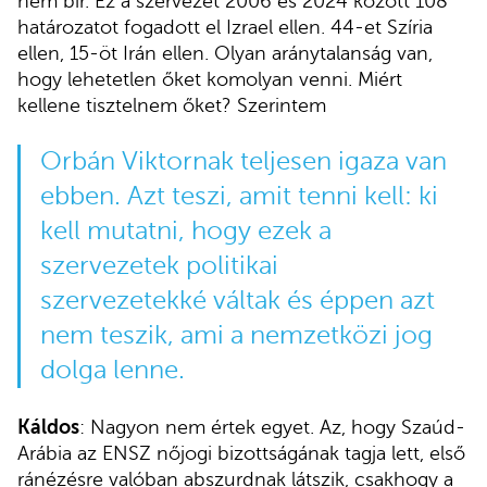
nem bír. Ez a szervezet 2006 és 2024 között 108
határozatot fogadott el Izrael ellen. 44-et Szíria
ellen, 15-öt Irán ellen. Olyan aránytalanság van,
hogy lehetetlen őket komolyan venni. Miért
kellene tisztelnem őket? Szerintem
Orbán Viktornak teljesen igaza van
ebben. Azt teszi, amit tenni kell: ki
kell mutatni, hogy ezek a
szervezetek politikai
szervezetekké váltak és éppen azt
nem teszik, ami a nemzetközi jog
dolga lenne.
Káldos
: Nagyon nem értek egyet. Az, hogy Szaúd-
Arábia az ENSZ nőjogi bizottságának tagja lett, első
ránézésre valóban abszurdnak látszik, csakhogy a