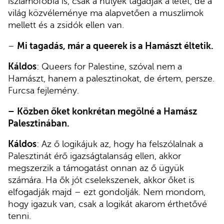
iszlamofóbia is, csak a hülyék tagadják a létét, de a
világ közvéleménye ma alapvetően a muszlimok
mellett és a zsidók ellen van.
–
Mi tagadás, már a queerek is a Hamászt éltetik.
Káldos
: Queers for Palestine, szóval nem a
Hamászt, hanem a palesztinokat, de értem, persze.
Furcsa fejlemény.
–
Közben őket konkrétan megölné a Hamász
Palesztinában.
Káldos
: Az ő logikájuk az, hogy ha felszólalnak a
Palesztinát érő igazságtalanság ellen, akkor
megszerzik a támogatást onnan az ő ügyük
számára. Ha ők jót cselekszenek, akkor őket is
elfogadják majd – ezt gondolják. Nem mondom,
hogy igazuk van, csak a logikát akarom érthetővé
tenni.