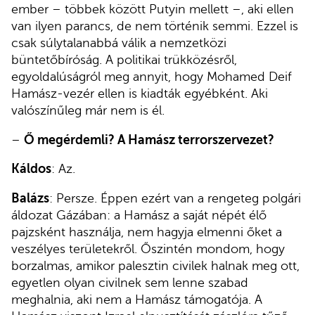
ember – többek között Putyin mellett –, aki ellen
van ilyen parancs, de nem történik semmi. Ezzel is
csak súlytalanabbá válik a nemzetközi
büntetőbíróság. A politikai trükközésről,
egyoldalúságról meg annyit, hogy Mohamed Deif
Hamász-vezér ellen is kiadták egyébként. Aki
valószínűleg már nem is él.
–
Ő megérdemli? A Hamász terrorszervezet?
Káldos
: Az.
Balázs
: Persze. Éppen ezért van a rengeteg polgári
áldozat Gázában: a Hamász a saját népét élő
pajzsként használja, nem hagyja elmenni őket a
veszélyes területekről. Őszintén mondom, hogy
borzalmas, amikor palesztin civilek halnak meg ott,
egyetlen olyan civilnek sem lenne szabad
meghalnia, aki nem a Hamász támogatója. A