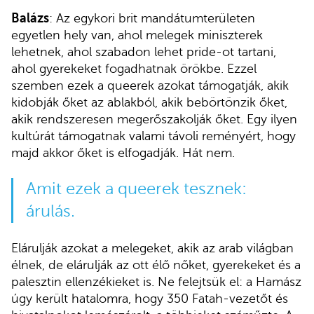
Balázs
: Az egykori brit mandátumterületen
egyetlen hely van, ahol melegek miniszterek
lehetnek, ahol szabadon lehet pride-ot tartani,
ahol gyerekeket fogadhatnak örökbe. Ezzel
szemben ezek a queerek azokat támogatják, akik
kidobják őket az ablakból, akik bebörtönzik őket,
akik rendszeresen megerőszakolják őket. Egy ilyen
kultúrát támogatnak valami távoli reményért, hogy
majd akkor őket is elfogadják. Hát nem.
Amit ezek a queerek tesznek:
árulás.
Elárulják azokat a melegeket, akik az arab világban
élnek, de elárulják az ott élő nőket, gyerekeket és a
palesztin ellenzékieket is. Ne felejtsük el: a Hamász
úgy került hatalomra, hogy 350 Fatah-vezetőt és