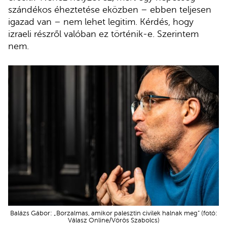
szándékos éheztetése eközben – ebben teljesen
igazad van – nem lehet legitim. Kérdés, hogy
izraeli részről valóban ez történik-e. Szerintem
nem.
Balázs Gábor: „Borzalmas, amikor palesztin civilek halnak meg” (fotó:
Válasz Online/Vörös Szabolcs)