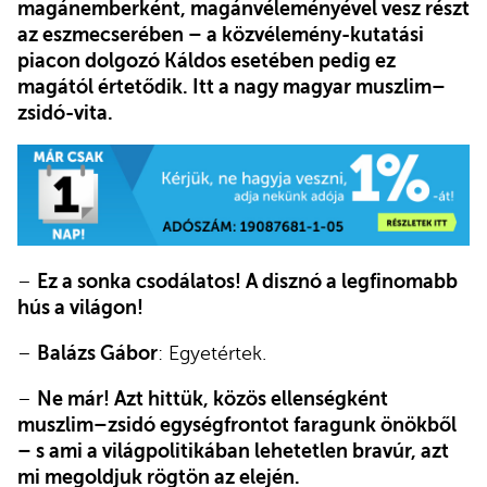
magánemberként, magánvéleményével vesz részt
az eszmecserében – a közvélemény-kutatási
piacon dolgozó Káldos esetében pedig ez
magától értetődik. Itt a nagy magyar muszlim–
zsidó-vita.
–
Ez a sonka csodálatos! A disznó a legfinomabb
hús a világon!
–
Balázs Gábor
: Egyetértek.
–
Ne már! Azt hittük, közös ellenségként
muszlim–zsidó egységfrontot faragunk önökből
– s ami a világpolitikában lehetetlen bravúr, azt
mi megoldjuk rögtön az elején.