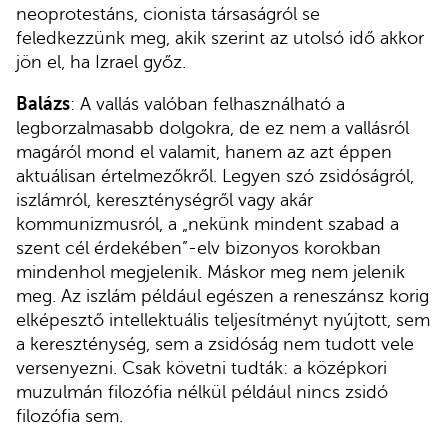
neoprotestáns, cionista társaságról se
feledkezzünk meg, akik szerint az utolsó idő akkor
jön el, ha Izrael győz.
Balázs
: A vallás valóban felhasználható a
legborzalmasabb dolgokra, de ez nem a vallásról
magáról mond el valamit, hanem az azt éppen
aktuálisan értelmezőkről. Legyen szó zsidóságról,
iszlámról, kereszténységről vagy akár
kommunizmusról, a „nekünk mindent szabad a
szent cél érdekében”-elv bizonyos korokban
mindenhol megjelenik. Máskor meg nem jelenik
meg. Az iszlám például egészen a reneszánsz korig
elképesztő intellektuális teljesítményt nyújtott, sem
a kereszténység, sem a zsidóság nem tudott vele
versenyezni. Csak követni tudták: a középkori
muzulmán filozófia nélkül például nincs zsidó
filozófia sem.