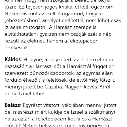
Ami nemhogy nem szolgálja a békét, de olaj a
tűzre. Ez teljesen jogos kritika, el kell fogadnom.
Neked viszont azt kell elfogadnod, hogy az
„éheztetésben”, amelyet említettél, nem lehet csak
Izraelre mutogatni. A Hamász szerepe is
elvitathatatlan: gyakran nem osztják szét a nép
között az élelmet, hanem a feketepiacon
értékesítik…
Káldos
: Hogyne, a helyzetért, az élelem el nem
osztásáért a Hamász, sőt a Hamásztól független
szervezett bűnözői csoportok, az egymás ellen
forduló éhezők is felelősek, de ettől még látszik,
mennyi jutott be Gázába. Nagyon kevés. Arról
pedig Izrael tehet.
Balázs
: Egyrészt vitatott, valójában mennyi jutott
be, másrészt miért küldje be Izrael a szállítmányt,
ha az aztán a feketepiacon köt ki és a Hamászt
erősíti? Nehéz helyzet ez, mert egy népesség