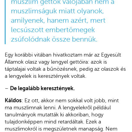
muszlim gettók valójában nem a
muszlimságuk miatt olyanok,
amilyenek, hanem azért, mert
lecsúszott embertömegek
zsúfolódnak össze bennük.
Egy korábbi vitában hivatkoztam már az Egyesült
Államok olasz vagy lengyel gettóira: azok is
táptalajai voltak a bűnözésnek, pedig az olaszok és
a lengyelek is keresztények voltak.
–
De legalább keresztények.
Káldos
: Ez ott, akkor nem sokkal volt jobb, mint
ma muszlimnak lenni. A lengyelekről például
tanulmányok mutatták ki akkoriban, hogy
tulajdonképpen mind retardáltak. Ezek a
muszlimokról is megszületnek manapság. Nem