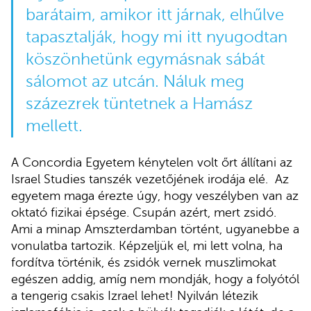
barátaim, amikor itt járnak, elhűlve
tapasztalják, hogy mi itt nyugodtan
köszönhetünk egymásnak sábát
sálomot az utcán. Náluk meg
százezrek tüntetnek a Hamász
mellett.
A Concordia Egyetem kénytelen volt őrt állítani az
Israel Studies tanszék vezetőjének irodája elé. Az
egyetem maga érezte úgy, hogy veszélyben van az
oktató fizikai épsége. Csupán azért, mert zsidó.
Ami a minap Amszterdamban történt, ugyanebbe a
vonulatba tartozik. Képzeljük el, mi lett volna, ha
fordítva történik, és zsidók vernek muszlimokat
egészen addig, amíg nem mondják, hogy a folyótól
a tengerig csakis Izrael lehet! Nyilván létezik