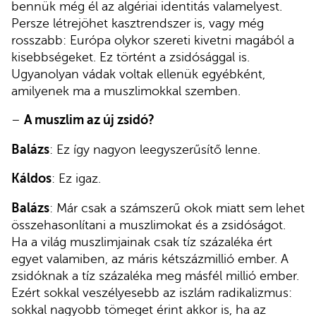
bennük még él az algériai identitás valamelyest.
Persze létrejöhet kasztrendszer is, vagy még
rosszabb: Európa olykor szereti kivetni magából a
kisebbségeket. Ez történt a zsidósággal is.
Ugyanolyan vádak voltak ellenük egyébként,
amilyenek ma a muszlimokkal szemben.
–
A muszlim az új zsidó?
Balázs
: Ez így nagyon leegyszerűsítő lenne.
Káldos
: Ez igaz.
Balázs
: Már csak a számszerű okok miatt sem lehet
összehasonlítani a muszlimokat és a zsidóságot.
Ha a világ muszlimjainak csak tíz százaléka ért
egyet valamiben, az máris kétszázmillió ember. A
zsidóknak a tíz százaléka meg másfél millió ember.
Ezért sokkal veszélyesebb az iszlám radikalizmus:
sokkal nagyobb tömeget érint akkor is, ha az