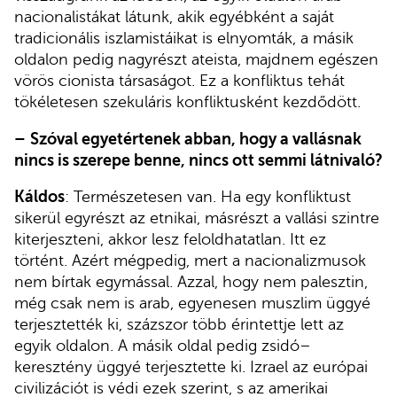
nacionalistákat látunk, akik egyébként a saját
tradicionális iszlamistáikat is elnyomták, a másik
oldalon pedig nagyrészt ateista, majdnem egészen
vörös cionista társaságot. Ez a konfliktus tehát
tökéletesen szekuláris konfliktusként kezdődött.
–
Szóval egyetértenek abban, hogy a vallásnak
nincs is szerepe benne, nincs ott semmi látnivaló?
Káldos
: Természetesen van. Ha egy konfliktust
sikerül egyrészt az etnikai, másrészt a vallási szintre
kiterjeszteni, akkor lesz feloldhatatlan. Itt ez
történt. Azért mégpedig, mert a nacionalizmusok
nem bírtak egymással. Azzal, hogy nem palesztin,
még csak nem is arab, egyenesen muszlim üggyé
terjesztették ki, százszor több érintettje lett az
egyik oldalon. A másik oldal pedig zsidó–
keresztény üggyé terjesztette ki. Izrael az európai
civilizációt is védi ezek szerint, s az amerikai