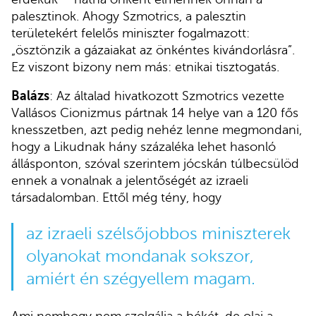
palesztinok. Ahogy Szmotrics, a palesztin
területekért felelős miniszter fogalmazott:
„ösztönzik a gázaiakat az önkéntes kivándorlásra”.
Ez viszont bizony nem más: etnikai tisztogatás.
Balázs
: Az általad hivatkozott Szmotrics vezette
Vallásos Cionizmus pártnak 14 helye van a 120 fős
knesszetben, azt pedig nehéz lenne megmondani,
hogy a Likudnak hány százaléka lehet hasonló
állásponton, szóval szerintem jócskán túlbecsülöd
ennek a vonalnak a jelentőségét az izraeli
társadalomban. Ettől még tény, hogy
az izraeli szélsőjobbos miniszterek
olyanokat mondanak sokszor,
amiért én szégyellem magam.