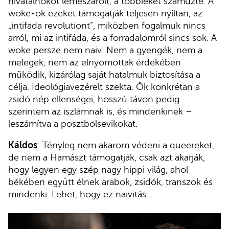
hivatalnokot lemészárolt, a többieket száműzte. A
woke-ok ezeket támogatják teljesen nyíltan, az
„intifada revolutiont”, miközben fogalmuk nincs
arról, mi az intifáda, és a forradalomról sincs sok. A
woke persze nem naiv. Nem a gyengék, nem a
melegek, nem az elnyomottak érdekében
működik, kizárólag saját hatalmuk biztosítása a
célja. Ideológiavezérelt szekta. Ők konkrétan a
zsidó nép ellenségei, hosszú távon pedig
szerintem az iszlámnak is, és mindenkinek –
leszámítva a posztbolsevikokat.
Káldos
: Tényleg nem akarom védeni a queereket,
de nem a Hamászt támogatják, csak azt akarják,
hogy legyen egy szép nagy hippi világ, ahol
békében együtt élnek arabok, zsidók, transzok és
mindenki. Lehet, hogy ez naivitás…