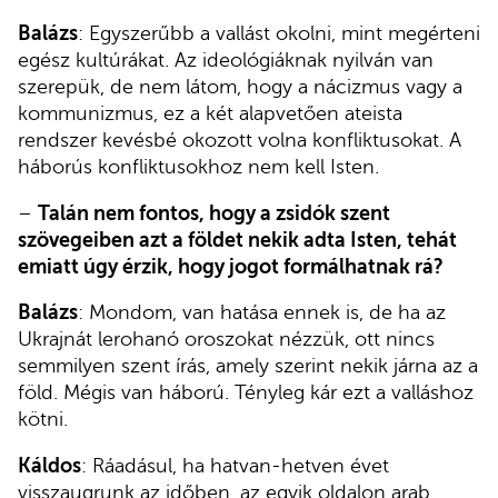
Balázs
: Egyszerűbb a vallást okolni, mint megérteni
egész kultúrákat. Az ideológiáknak nyilván van
szerepük, de nem látom, hogy a nácizmus vagy a
kommunizmus, ez a két alapvetően ateista
rendszer kevésbé okozott volna konfliktusokat. A
háborús konfliktusokhoz nem kell Isten.
–
Talán nem fontos, hogy a zsidók szent
szövegeiben azt a földet nekik adta Isten, tehát
emiatt úgy érzik, hogy jogot formálhatnak rá?
Balázs
: Mondom, van hatása ennek is, de ha az
Ukrajnát lerohanó oroszokat nézzük, ott nincs
semmilyen szent írás, amely szerint nekik járna az a
föld. Mégis van háború. Tényleg kár ezt a valláshoz
kötni.
Káldos
: Ráadásul, ha hatvan-hetven évet
visszaugrunk az időben, az egyik oldalon arab