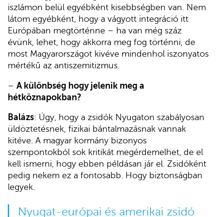
iszlámon belül egyébként kisebbségben van. Nem
látom egyébként, hogy a vágyott integráció itt
Európában megtörténne – ha van még száz
évünk, lehet, hogy akkorra meg fog történni, de
most Magyarországot kivéve mindenhol iszonyatos
mértékű az antiszemitizmus.
–
A különbség hogy jelenik meg a
hétköznapokban?
Balázs
: Úgy, hogy a zsidók Nyugaton szabályosan
üldöztetésnek, fizikai bántalmazásnak vannak
kitéve. A magyar kormány bizonyos
szempontokból sok kritikát megérdemelhet, de el
kell ismerni, hogy ebben példásan jár el. Zsidóként
pedig nekem ez a fontosabb. Hogy biztonságban
legyek.
Nyugat-európai és amerikai zsidó