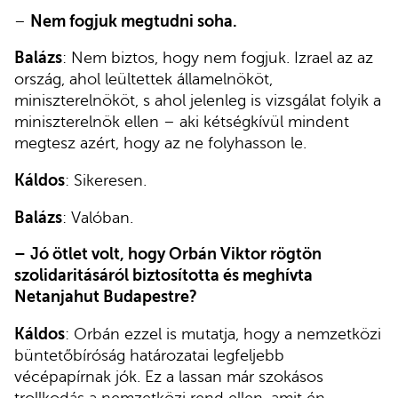
–
Nem fogjuk megtudni soha.
Balázs
: Nem biztos, hogy nem fogjuk. Izrael az az
ország, ahol leültettek államelnököt,
miniszterelnököt, s ahol jelenleg is vizsgálat folyik a
miniszterelnök ellen – aki kétségkívül mindent
megtesz azért, hogy az ne folyhasson le.
Káldos
: Sikeresen.
Balázs
: Valóban.
–
Jó ötlet volt, hogy Orbán Viktor rögtön
szolidaritásáról biztosította és meghívta
Netanjahut Budapestre?
Káldos
: Orbán ezzel is mutatja, hogy a nemzetközi
büntetőbíróság határozatai legfeljebb
vécépapírnak jók. Ez a lassan már szokásos
trollkodás a nemzetközi rend ellen, amit én