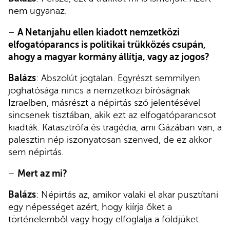
nem ugyanaz.
–
A Netanjahu ellen kiadott nemzetközi
elfogatóparancs is politikai trükközés csupán,
ahogy a magyar kormány állítja, vagy az jogos?
Balázs
: Abszolút jogtalan. Egyrészt semmilyen
joghatósága nincs a nemzetközi bíróságnak
Izraelben, másrészt a népirtás szó jelentésével
sincsenek tisztában, akik ezt az elfogatóparancsot
kiadták. Katasztrófa és tragédia, ami Gázában van, a
palesztin nép iszonyatosan szenved, de ez akkor
sem népirtás.
–
Mert az mi?
Balázs
: Népirtás az, amikor valaki el akar pusztítani
egy népességet azért, hogy kiírja őket a
történelemből vagy hogy elfoglalja a földjüket.