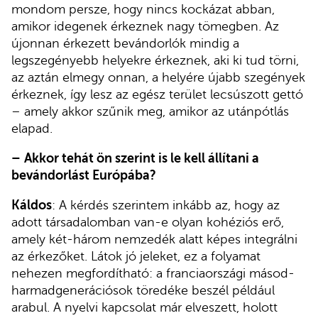
mondom persze, hogy nincs kockázat abban,
amikor idegenek érkeznek nagy tömegben. Az
újonnan érkezett bevándorlók mindig a
legszegényebb helyekre érkeznek, aki ki tud törni,
az aztán elmegy onnan, a helyére újabb szegények
érkeznek, így lesz az egész terület lecsúszott gettó
– amely akkor szűnik meg, amikor az utánpótlás
elapad.
–
Akkor tehát ön szerint is le kell állítani a
bevándorlást Európába?
Káldos
: A kérdés szerintem inkább az, hogy az
adott társadalomban van-e olyan kohéziós erő,
amely két-három nemzedék alatt képes integrálni
az érkezőket. Látok jó jeleket, ez a folyamat
nehezen megfordítható: a franciaországi másod-
harmadgenerációsok töredéke beszél például
arabul. A nyelvi kapcsolat már elveszett, holott