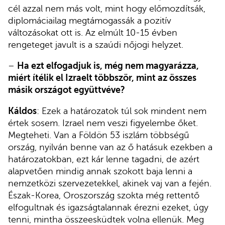
cél azzal nem más volt, mint hogy előmozdítsák,
diplomáciailag megtámogassák a pozitív
változásokat ott is. Az elmúlt 10-15 évben
rengeteget javult is a szaúdi nőjogi helyzet.
–
Ha ezt elfogadjuk is, még nem magyarázza,
miért ítélik el Izraelt többször, mint az összes
másik országot együttvéve?
Káldos
: Ezek a határozatok túl sok mindent nem
értek sosem. Izrael nem veszi figyelembe őket.
Megteheti. Van a Földön 53 iszlám többségű
ország, nyilván benne van az ő hatásuk ezekben a
határozatokban, ezt kár lenne tagadni, de azért
alapvetően mindig annak szokott baja lenni a
nemzetközi szervezetekkel, akinek vaj van a fején.
Észak-Korea, Oroszország szokta még rettentő
elfogultnak és igazságtalannak érezni ezeket, úgy
tenni, mintha összeesküdtek volna ellenük. Meg