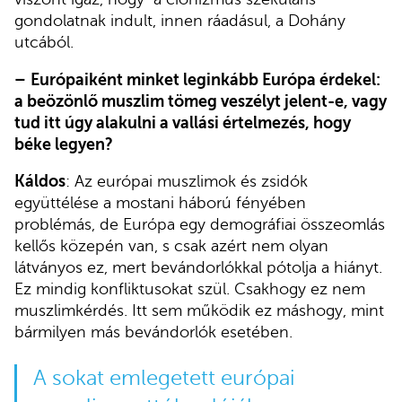
gondolatnak indult, innen ráadásul, a Dohány
utcából.
–
Európaiként minket leginkább Európa érdekel:
a beözönlő muszlim tömeg veszélyt jelent-e, vagy
tud itt úgy alakulni a vallási értelmezés, hogy
béke legyen?
Káldos
: Az európai muszlimok és zsidók
együttélése a mostani háború fényében
problémás, de Európa egy demográfiai összeomlás
kellős közepén van, s csak azért nem olyan
látványos ez, mert bevándorlókkal pótolja a hiányt.
Ez mindig konfliktusokat szül. Csakhogy ez nem
muszlimkérdés. Itt sem működik ez máshogy, mint
bármilyen más bevándorlók esetében.
A sokat emlegetett európai