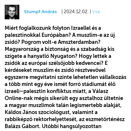
Stumpf András
| 2024.12.02. |
Vita
Miért foglalkozunk folyton Izraellel és a
palesztinokkal Európában? A muszlim-e az új
zsidó? Pogrom volt-e Amszterdamban?
Magyarország a biztonság és a szabadság kis
szigete a hanyatló Nyugaton? Hogy lettek a
zsidók az európai szélsőjobb kedvencei? E
kérdéseket muszlim és zsidó résztvevővel
egyszerre megvitatni szinte lehetetlen vállalkozás
a több mint egy éve ismét forró stádiumát élő
izraeli–palesztin konfliktus miatt, a Válasz
Online-nak mégis sikerült egy asztalhoz ültetnie
a magyar muszlimok talán legismertebb alakját,
Káldos János szociológust, valamint a
rabbiképző rektorhelyettesét, az eszmetörténész
Balázs Gábort. Utóbbi hangsúlyozottan