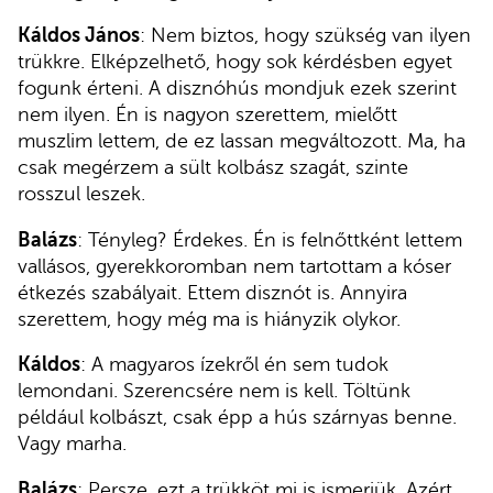
Káldos János
: Nem biztos, hogy szükség van ilyen
trükkre. Elképzelhető, hogy sok kérdésben egyet
fogunk érteni. A disznóhús mondjuk ezek szerint
nem ilyen. Én is nagyon szerettem, mielőtt
muszlim lettem, de ez lassan megváltozott. Ma, ha
csak megérzem a sült kolbász szagát, szinte
rosszul leszek.
Balázs
: Tényleg? Érdekes. Én is felnőttként lettem
vallásos, gyerekkoromban nem tartottam a kóser
étkezés szabályait. Ettem disznót is. Annyira
szerettem, hogy még ma is hiányzik olykor.
Káldos
: A magyaros ízekről én sem tudok
lemondani. Szerencsére nem is kell. Töltünk
például kolbászt, csak épp a hús szárnyas benne.
Vagy marha.
Balázs
: Persze, ezt a trükköt mi is ismerjük. Azért