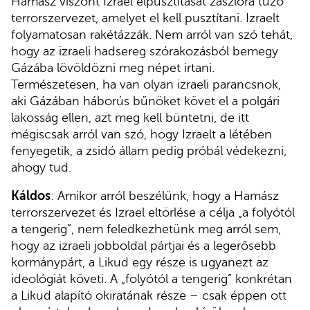
Hamász viszont Izrael elpusztítását zászlóra tűző
terrorszervezet, amelyet el kell pusztítani. Izraelt
folyamatosan rakétázzák. Nem arról van szó tehát,
hogy az izraeli hadsereg szórakozásból bemegy
Gázába lövöldözni meg népet irtani.
Természetesen, ha van olyan izraeli parancsnok,
aki Gázában háborús bűnöket követ el a polgári
lakosság ellen, azt meg kell büntetni, de itt
mégiscsak arról van szó, hogy Izraelt a létében
fenyegetik, a zsidó állam pedig próbál védekezni,
ahogy tud.
Káldos
: Amikor arról beszélünk, hogy a Hamász
terrorszervezet és Izrael eltörlése a célja „a folyótól
a tengerig”, nem feledkezhetünk meg arról sem,
hogy az izraeli jobboldal pártjai és a legerősebb
kormánypárt, a Likud egy része is ugyanezt az
ideológiát követi. A „folyótól a tengerig” konkrétan
a Likud alapító okiratának része – csak éppen ott