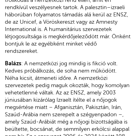
rendkívül veszélyesnek tartok. A palesztin–izraeli
háborúban folyamatos támadás alá kerül az ENSZ,
de az Unicef, a Vöröskereszt vagy az Amnesty
International is. A humanitárius szervezetek
létjogosultsága is megkérdőjeleződött már. Önként
bontjuk le az egyébként minket védő
rendszereket.
Balázs
: A nemzetközi jog mindig is fikció volt.
Kedves próbálkozás, de soha nem működött.
Néha kicsit, átmeneti időre. A nemzetközi
szervezetek pedig maguk okozták, hogy komolyan
vehetetlenné váltak. Az az ENSZ, amely 2003
júniusában kizárólag Izraelt ítélte el a nőjogok
megsértése miatt – Afganisztán, Pakisztán, Irán,
Szaúd-Arábia nem szerepelt a szégyenpadon –,
amely Szaúd-Arábiát még a nőjogi bizottságába is
beültette, bocsánat, de semmilyen erkölcsi alappal