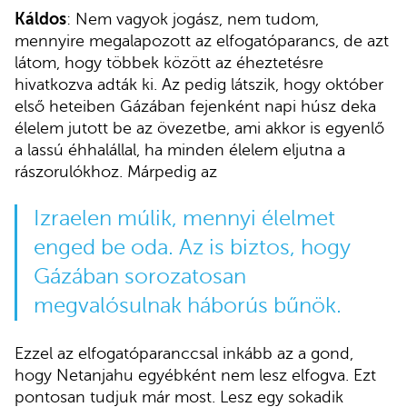
Káldos
: Nem vagyok jogász, nem tudom,
mennyire megalapozott az elfogatóparancs, de azt
látom, hogy többek között az éheztetésre
hivatkozva adták ki. Az pedig látszik, hogy október
első heteiben Gázában fejenként napi húsz deka
élelem jutott be az övezetbe, ami akkor is egyenlő
a lassú éhhalállal, ha minden élelem eljutna a
rászorulókhoz. Márpedig az
Izraelen múlik, mennyi élelmet
enged be oda. Az is biztos, hogy
Gázában sorozatosan
megvalósulnak háborús bűnök.
Ezzel az elfogatóparanccsal inkább az a gond,
hogy Netanjahu egyébként nem lesz elfogva. Ezt
pontosan tudjuk már most. Lesz egy sokadik