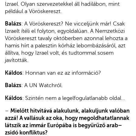
Izrael. Olyan szervezetekkel áll hadilábon, mint
például a Vöröskereszt.
Balázs
: A Vöröskereszt? Ne vicceljünk már! Csak
Izraelt ítéli el folyton, egyoldalúan. A Nemzetközi
Vöröskereszt tavaly októberben azonnal lehozta a
hamis hírt a palesztin kórház lebombázásáról, azt
állítva, hogy Izrael volt, és tudtommal sosem
javították.
Káldos
: Honnan van ez az információ?
Balázs
: A UN Watchról.
Káldos
: Szintén nem a legelfogulatlanabb oldal…
–
Mielőtt hitvitává alakulunk, alakuljunk valóban
azzá! A vallásuk az oka, hogy megoldhatatlannak
látszik az immár Európába is begyűrűző arab–
zsidó konfliktus?