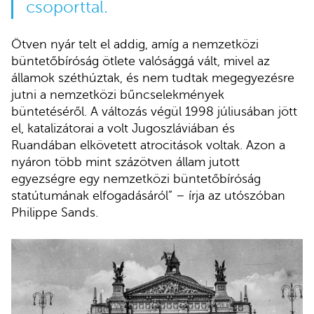
csoporttal.
Ötven nyár telt el addig, amíg a nemzetközi
büntetőbíróság ötlete valósággá vált, mivel az
államok széthúztak, és nem tudtak megegyezésre
jutni a nemzetközi bűncselekmények
büntetéséről. A változás végül 1998 júliusában jött
el, katalizátorai a volt Jugoszláviában és
Ruandában elkövetett atrocitások voltak. Azon a
nyáron több mint százötven állam jutott
egyezségre egy nemzetközi büntetőbíróság
statútumának elfogadásáról” – írja az utószóban
Philippe Sands.