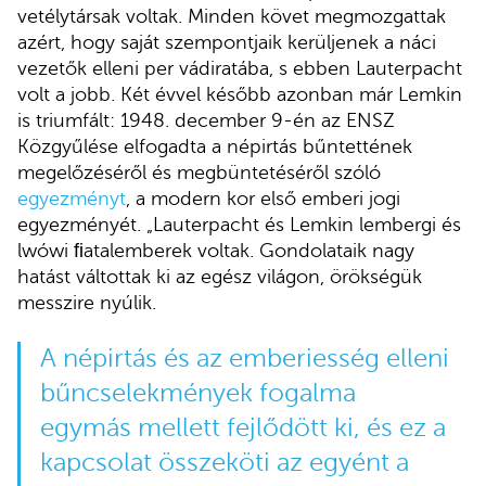
vetélytársak voltak. Minden követ megmozgattak
azért, hogy saját szempontjaik kerüljenek a náci
vezetők elleni per vádiratába, s ebben Lauterpacht
volt a jobb. Két évvel később azonban már Lemkin
is triumfált: 1948. december 9-én az ENSZ
Közgyűlése elfogadta a népirtás bűntettének
megelőzéséről és megbüntetéséről szóló
egyezményt
, a modern kor első emberi jogi
egyezményét. „Lauterpacht és Lemkin lembergi és
lwówi ﬁatalemberek voltak. Gondolataik nagy
hatást váltottak ki az egész világon, örökségük
messzire nyúlik.
A népirtás és az emberiesség elleni
bűncselekmények fogalma
egymás mellett fejlődött ki, és ez a
kapcsolat összeköti az egyént a