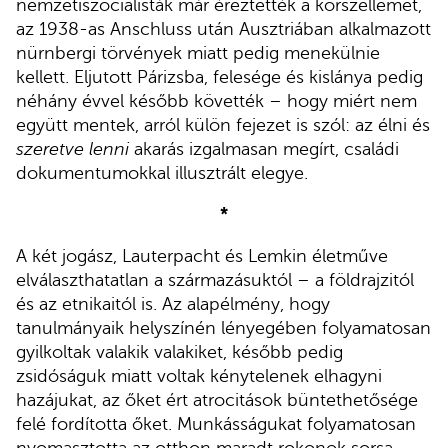
nemzetiszocialisták már éreztették a korszellemet,
az 1938-as Anschluss után Ausztriában alkalmazott
nürnbergi törvények miatt pedig menekülnie
kellett. Eljutott Párizsba, felesége és kislánya pedig
néhány évvel később követték – hogy miért nem
együtt mentek, arról külön fejezet is szól: az élni és
szeretve lenni
akarás izgalmasan megírt, családi
dokumentumokkal illusztrált elegye.
*
A két jogász, Lauterpacht és Lemkin életműve
elválaszthatatlan a származásuktól – a földrajzitól
és az etnikaitól is. Az alapélmény, hogy
tanulmányaik helyszínén lényegében folyamatosan
gyilkoltak valakik valakiket, később pedig
zsidóságuk miatt voltak kénytelenek elhagyni
hazájukat, az őket ért atrocitások büntethetősége
felé fordította őket. Munkásságukat folyamatosan