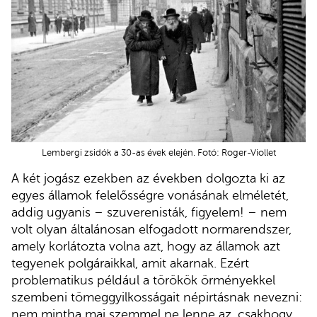
Lembergi zsidók a 30-as évek elején. Fotó: Roger-Viollet
A két jogász ezekben az években dolgozta ki az
egyes államok felelősségre vonásának elméletét,
addig ugyanis – szuverenisták, figyelem! – nem
volt olyan általánosan elfogadott normarendszer,
amely korlátozta volna azt, hogy az államok azt
tegyenek polgáraikkal, amit akarnak. Ezért
problematikus például a törökök örményekkel
szembeni tömeggyilkosságait népirtásnak nevezni:
nem mintha mai szemmel ne lenne az, csakhogy