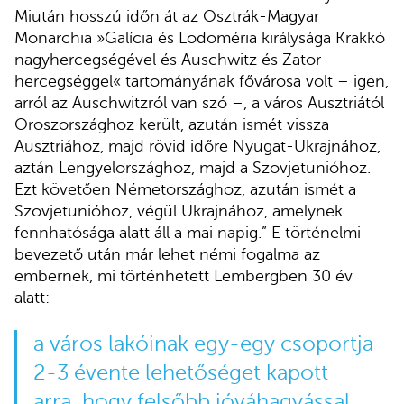
Miután hosszú időn át az Osztrák-Magyar
Monarchia »Galícia és Lodoméria királysága Krakkó
nagyhercegségével és Auschwitz és Zator
hercegséggel« tartományának fővárosa volt – igen,
arról az Auschwitzról van szó –, a város Ausztriától
Oroszországhoz került, azután ismét vissza
Ausztriához, majd rövid időre Nyugat-Ukrajnához,
aztán Lengyelországhoz, majd a Szovjetunióhoz.
Ezt követően Németországhoz, azután ismét a
Szovjetunióhoz, végül Ukrajnához, amelynek
fennhatósága alatt áll a mai napig.” E történelmi
bevezető után már lehet némi fogalma az
embernek, mi történhetett Lembergben 30 év
alatt:
a város lakóinak egy-egy csoportja
2-3 évente lehetőséget kapott
arra, hogy felsőbb jóváhagyással