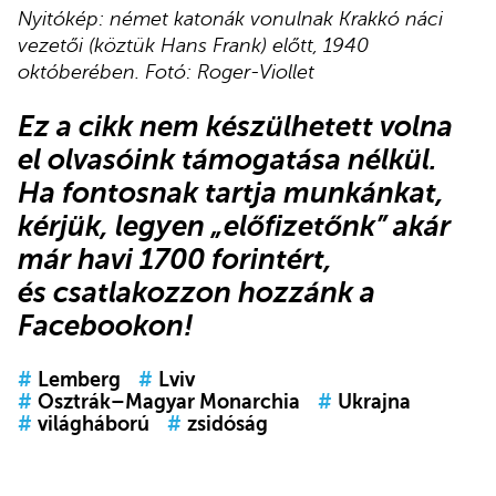
Nyitókép: német katonák vonulnak Krakkó náci
vezetői (köztük Hans Frank) előtt, 1940
októberében. Fotó: Roger-Viollet
Ez a cikk nem készülhetett volna
el olvasóink támogatása nélkül.
Ha fontosnak tartja munkánkat,
kérjük,
legyen „előfizetőnk”
akár
már havi 1700 forintért,
és
csatlakozzon hozzánk a
Facebookon
!
#
Lemberg
#
Lviv
#
Osztrák–Magyar Monarchia
#
Ukrajna
#
világháború
#
zsidóság