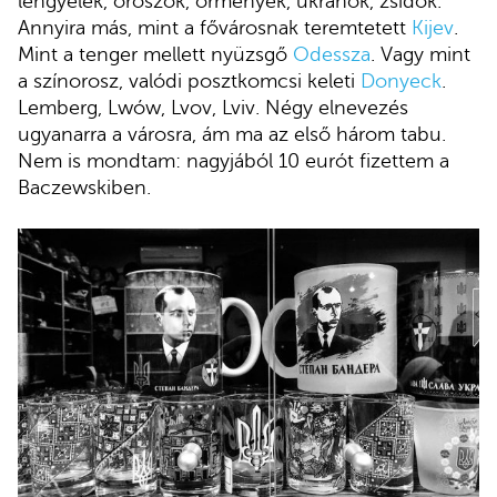
lengyelek, oroszok, örmények, ukránok, zsidók.
Annyira más, mint a fővárosnak teremtetett
Kijev
.
Mint a tenger mellett nyüzsgő
Odessza
. Vagy mint
a színorosz, valódi posztkomcsi keleti
Donyeck
.
Lemberg, Lwów, Lvov, Lviv. Négy elnevezés
ugyanarra a városra, ám ma az első három tabu.
Nem is mondtam: nagyjából 10 eurót fizettem a
Baczewskiben.