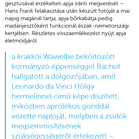
gesztusával érzékelteti apja iránti megvetését –
Hans Frank felakasztása után készült fotóját a mai
napig magánál tartja, apja bőrkabátja pedig
madárijesztőként funkcionál észak-németországi
kertjében. Részletes visszaemlékezést nyújt apja
életmódjáról:
a krakkói Wawelbe beköltözött
kormányzó éppenséggel Bachot
hallgatott a dolgozójában, amit
Leonardo da Vinci
Hölgy
hermelinnel
című képe díszített,
miközben aprólékos gonddal
vezette naplóját, melyben a zsidók
megsemmisítésének
szükségességéről értekezett –