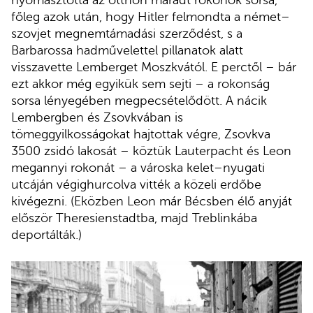
nyomasztotta az otthon maradt rokonok sorsa,
főleg azok után, hogy Hitler felmondta a német–
szovjet megnemtámadási szerződést, s a
Barbarossa hadművelettel pillanatok alatt
visszavette Lemberget Moszkvától. E perctől – bár
ezt akkor még egyikük sem sejti – a rokonság
sorsa lényegében megpecsételődött. A nácik
Lembergben és Zsovkvában is
tömeggyilkosságokat hajtottak végre, Zsovkva
3500 zsidó lakosát – köztük Lauterpacht és Leon
megannyi rokonát – a városka kelet–nyugati
utcáján végighurcolva vitték a közeli erdőbe
kivégezni. (Eközben Leon már Bécsben élő anyját
először Theresienstadtba, majd Treblinkába
deportálták.)