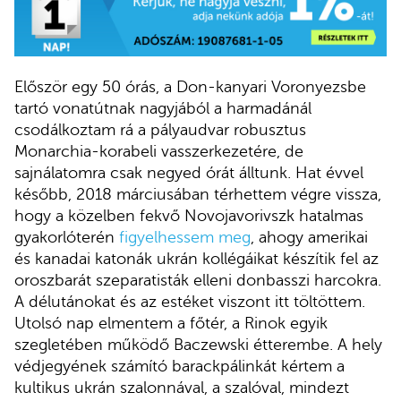
Először egy 50 órás, a Don-kanyari Voronyezsbe
tartó vonatútnak nagyjából a harmadánál
csodálkoztam rá a pályaudvar robusztus
Monarchia-korabeli vasszerkezetére, de
sajnálatomra csak negyed órát álltunk. Hat évvel
később, 2018 márciusában térhettem végre vissza,
hogy a közelben fekvő Novojavorivszk hatalmas
gyakorlóterén
figyelhessem meg
, ahogy amerikai
és kanadai katonák ukrán kollégáikat készítik fel az
oroszbarát szeparatisták elleni donbasszi harcokra.
A délutánokat és az estéket viszont itt töltöttem.
Utolsó nap elmentem a főtér, a Rinok egyik
szegletében működő Baczewski étterembe. A hely
védjegyének számító barackpálinkát kértem a
kultikus ukrán szalonnával, a szalóval, mindezt