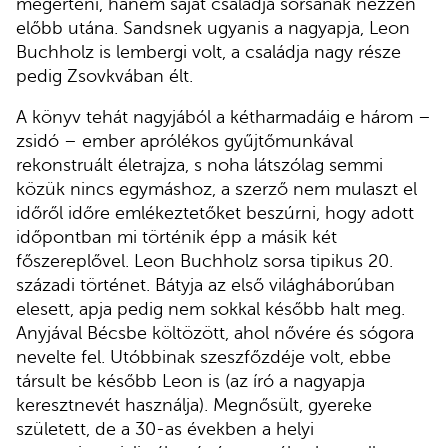
megérteni, hanem saját családja sorsának nézzen
előbb utána. Sandsnek ugyanis a nagyapja, Leon
Buchholz is lembergi volt, a családja nagy része
pedig Zsovkvában élt.
A könyv tehát nagyjából a kétharmadáig e három –
zsidó – ember aprólékos gyűjtőmunkával
rekonstruált életrajza, s noha látszólag semmi
közük nincs egymáshoz, a szerző nem mulaszt el
időről időre emlékeztetőket beszúrni, hogy adott
időpontban mi történik épp a másik két
főszereplővel. Leon Buchholz sorsa tipikus 20.
századi történet. Bátyja az első világháborúban
elesett, apja pedig nem sokkal később halt meg.
Anyjával Bécsbe költözött, ahol nővére és sógora
nevelte fel. Utóbbinak szeszfőzdéje volt, ebbe
társult be később Leon is (az író a nagyapja
keresztnevét használja). Megnősült, gyereke
született, de a 30-as években a helyi