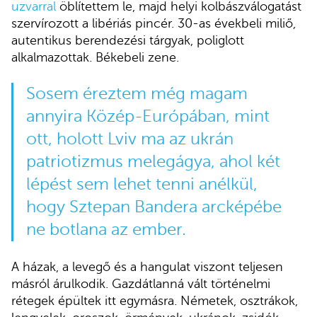
uzvarral
öblítettem le, majd helyi kolbászválogatást
szervírozott a libériás pincér. 30-as évekbeli miliő,
autentikus berendezési tárgyak, poliglott
alkalmazottak. Békebeli zene.
Sosem éreztem még magam
annyira Közép-Európában, mint
ott, holott Lviv ma az ukrán
patriotizmus melegágya, ahol két
lépést sem lehet tenni anélkül,
hogy Sztepan Bandera arcképébe
ne botlana az ember.
A házak, a levegő és a hangulat viszont teljesen
másról árulkodik. Gazdátlanná vált történelmi
rétegek épültek itt egymásra. Németek, osztrákok,