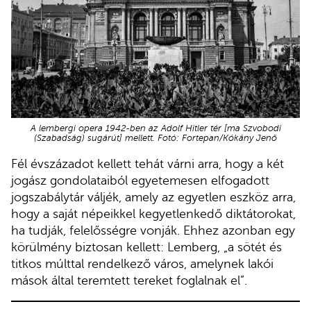
A lembergi opera 1942-ben az Adolf Hitler tér [ma Szvobodi
(Szabadság) sugárút] mellett. Fotó: Fortepan/Kókány Jenő
Fél évszázadot kellett tehát várni arra, hogy a két
jogász gondolataiból egyetemesen elfogadott
jogszabálytár váljék, amely az egyetlen eszköz arra,
hogy a saját népeikkel kegyetlenkedő diktátorokat,
ha tudják, felelősségre vonják. Ehhez azonban egy
körülmény biztosan kellett: Lemberg, „a sötét és
titkos múlttal rendelkező város, amelynek lakói
mások által teremtett tereket foglalnak el”.