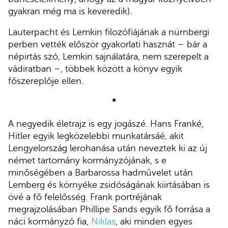
gyakran még ma is keveredik).
Lauterpacht és Lemkin filozófiájának a nürnbergi
perben vették először gyakorlati hasznát – bár a
népirtás szó, Lemkin sajnálatára, nem szerepelt a
vádiratban –, többek között a könyv egyik
főszereplője ellen.
*
A negyedik életrajz is egy jogászé. Hans Franké,
Hitler egyik legközelebbi munkatársáé, akit
Lengyelország lerohanása után neveztek ki az új
német tartomány kormányzójának, s e
minőségében a Barbarossa hadművelet után
Lemberg és környéke zsidóságának kiirtásában is
övé a fő felelősség. Frank portréjának
megrajzolásában Phillipe Sands egyik fő forrása a
náci kormányzó fia,
Niklas
, aki minden egyes