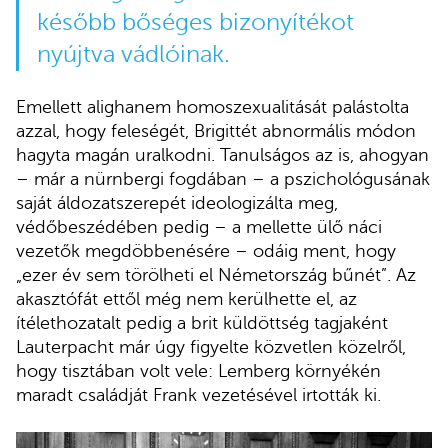
később bőséges bizonyítékot
nyújtva vádlóinak.
Emellett alighanem homoszexualitását palástolta
azzal, hogy feleségét, Brigittét abnormális módon
hagyta magán uralkodni. Tanulságos az is, ahogyan
– már a nürnbergi fogdában – a pszichológusának
saját áldozatszerepét ideologizálta meg,
védőbeszédében pedig – a mellette ülő náci
vezetők megdöbbenésére – odáig ment, hogy
„ezer év sem törölheti el Németország bűnét”. Az
akasztófát ettől még nem kerülhette el, az
ítélethozatalt pedig a brit küldöttség tagjaként
Lauterpacht már úgy figyelte közvetlen közelről,
hogy tisztában volt vele: Lemberg környékén
maradt családját Frank vezetésével irtották ki.