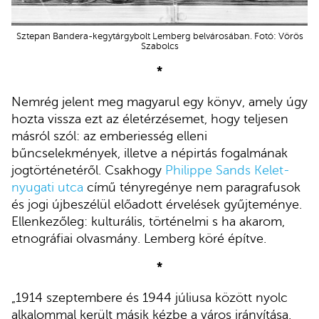
Sztepan Bandera-kegytárgybolt Lemberg belvárosában. Fotó: Vörös
Szabolcs
*
Nemrég jelent meg magyarul egy könyv, amely úgy
hozta vissza ezt az életérzésemet, hogy teljesen
másról szól: az emberiesség elleni
bűncselekmények, illetve a népirtás fogalmának
jogtörténetéről. Csakhogy
Philippe Sands Kelet-
nyugati utca
című tényregénye nem paragrafusok
és jogi újbeszélül előadott érvelések gyűjteménye.
Ellenkezőleg: kulturális, történelmi s ha akarom,
etnográfiai olvasmány. Lemberg köré építve.
*
„1914 szeptembere és 1944 júliusa között nyolc
alkalommal került másik kézbe a város irányítása.