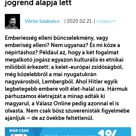
jogrend alapja lett
Vörös Szabolcs
| 2020.02.21. |
Irodalom
Emberiesség elleni bűncselekmény, vagy
emberiség elleni? Nem ugyanaz? És mi köze a
népirtáshoz? Például az, hogy a két fogalmat
megalkotó jogász egyazon kulturális és etnikai
miliőből érkezett: a kelet-európai zsidóságból,
még közelebbről a mai nyugatukrán
nagyvárosból, Lembergből. Ahol Hitler egyik
legbetegebb embere volt élet-halál ura. Hármuk
párhuzamos életrajzát a minap adták ki
magyarul, a Válasz Online pedig azonnal el is
olvasta.
Nem csak bősz szuverenisták figyelmébe
ajánljuk – de az övékbe feltétlenül.