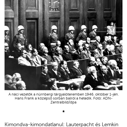
A náci vezetők a nürnbergi tárgyalóteremben 1946. október 1-jén.
Hans Frank a középső sorban balról a hetedik. Fotó: ADN-
Zentralbild/dpa
*
Kimondva-kimondatlanul: Lauterpacht és Lemkin