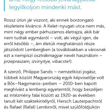
legyilkoljon mindenki mást.
Rossz úton jár viszont, aki ennek borzongató
részleteire kíváncsi. A Kelet-nyugati utca nem más,
mint négy ember párhuzamos életrajza, akik bár
nem tudtak egymásról – volt, aki végül igen, de
erről később –, ám életük meghatározó része
játszódott Lembergben (a továbbiakban a városnak
ezt a nempíszí
osztrákmagyar
nevét használom –
przepraszam, izvinyitye, vibacste!
).
A szerző, Philippe Sands – nemzetközi jogász,
többek között Magyarország egyik képviselője volt
a Bős–Nagymaros-perben – 2010-ben kapott
meghívást a lembergi egyetemtől, hogy beszéljen
az intézmény falai között az 1920-as években
tanult két szaktekintélyről, Hersch Lauterpachtról
és Rafael (Rafał) Lemkinről, mivel szülőföldjükön