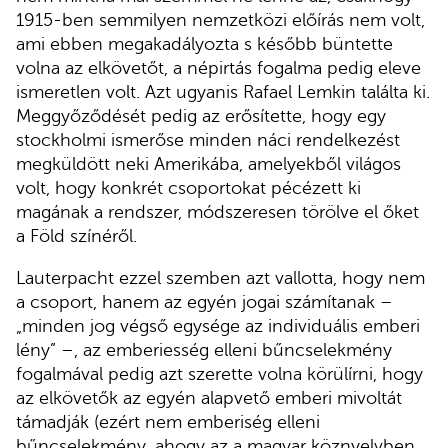
1915-ben semmilyen nemzetközi előírás nem volt,
ami ebben megakadályozta s később büntette
volna az elkövetőt, a népirtás fogalma pedig eleve
ismeretlen volt. Azt ugyanis Rafael Lemkin találta ki.
Meggyőződését pedig az erősítette, hogy egy
stockholmi ismerőse minden náci rendelkezést
megküldött neki Amerikába, amelyekből világos
volt, hogy konkrét csoportokat pécézett ki
magának a rendszer, módszeresen törölve el őket
a Föld színéről.
Lauterpacht ezzel szemben azt vallotta, hogy nem
a csoport, hanem az egyén jogai számítanak –
„minden jog végső egysége az individuális emberi
lény” –, az emberiesség elleni bűncselekmény
fogalmával pedig azt szerette volna körülírni, hogy
az elkövetők az egyén alapvető emberi mivoltát
támadják (ezért nem emberiség elleni
bűncselekmény, ahogy az a magyar köznyelvben