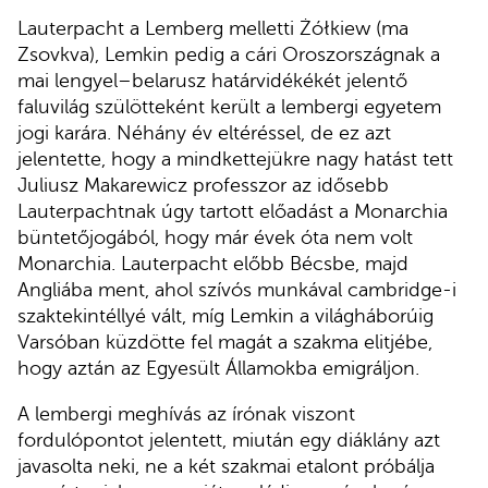
Lauterpacht a Lemberg melletti Żółkiew (ma
Zsovkva), Lemkin pedig a cári Oroszországnak a
mai lengyel–belarusz határvidékékét jelentő
faluvilág szülötteként került a lembergi egyetem
jogi karára. Néhány év eltéréssel, de ez azt
jelentette, hogy a mindkettejükre nagy hatást tett
Juliusz Makarewicz professzor az idősebb
Lauterpachtnak úgy tartott előadást a Monarchia
büntetőjogából, hogy már évek óta nem volt
Monarchia. Lauterpacht előbb Bécsbe, majd
Angliába ment, ahol szívós munkával cambridge-i
szaktekintéllyé vált, míg Lemkin a világháborúig
Varsóban küzdötte fel magát a szakma elitjébe,
hogy aztán az Egyesült Államokba emigráljon.
A lembergi meghívás az írónak viszont
fordulópontot jelentett, miután egy diáklány azt
javasolta neki, ne a két szakmai etalont próbálja