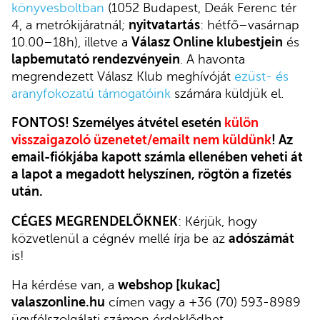
könyvesboltban
(1052 Budapest, Deák Ferenc tér
4, a metrókijáratnál;
nyitvatartás
: hétfő–vasárnap
10.00–18h)
, illetve a
Válasz Online klubestjein
és
lapbemutató rendezvényein
. A havonta
megrendezett Válasz Klub meghívóját
ezüst- és
aranyfokozatú támogatóink
számára küldjük el.
FONTOS! Személyes átvétel esetén
külön
visszaigazoló üzenetet/emailt nem küldünk
! Az
email-fiókjába kapott számla ellenében veheti át
a lapot a megadott helyszínen, rögtön a fizetés
után.
CÉGES MEGRENDELŐKNEK
: Kérjük, hogy
közvetlenül a cégnév mellé írja be az
adószámát
is!
Ha kérdése van, a
webshop [kukac]
valaszonline.hu
címen vagy a
+36 (70) 593-8989
ügyfélszolgálati számon érdeklődhet.