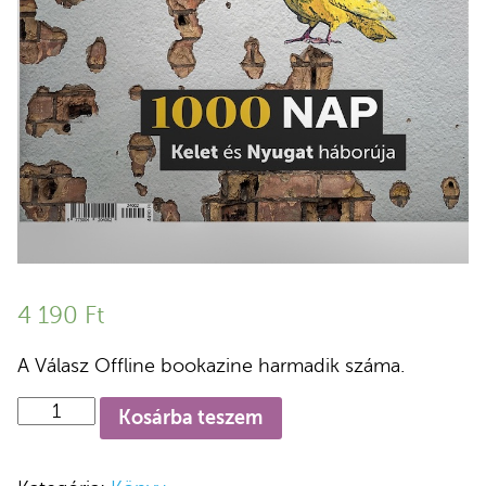
4 190
Ft
A Válasz Offline bookazine harmadik száma.
Válasz
Kosárba teszem
Offline
No.
3.