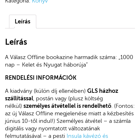
Kategória:
Könyv
mennyiség
Leírás
Leírás
A Válasz Offline bookazine harmadik száma: „1000
nap – Kelet és Nyugat háborúja”
RENDELÉSI INFORMÁCIÓK
A kiadvány (külön díj ellenében)
GLS házhoz
szállítással
, postán
vagy (plusz költség
nélkül)
személyes átvétellel is rendelhető
. (Fontos:
az új Válasz Offline megjelenése miatt a kézbesítés
június 10-től indul!) Személyes átvétel – a számla
digitális vagy nyomtatott változatának
felmutatásával –
a pesti
Insula kávézó és