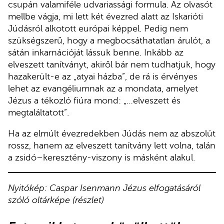
csupán valamiféle udvariassági formula. Az olvasót
mellbe vágja, mi lett két évezred alatt az Iskarióti
Júdásról alkotott európai képpel. Pedig nem
szükségszerű, hogy a megbocsáthatatlan árulót, a
sátán inkarnációját lássuk benne. Inkább az
elveszett tanítványt, akiről bár nem tudhatjuk, hogy
hazakerült-e az „atyai házba”, de rá is érvényes
lehet az evangéliumnak az a mondata, amelyet
Jézus a tékozló fiúra mond: „…elveszett és
megtaláltatott”.
Ha az elmúlt évezredekben Júdás nem az abszolút
rossz, hanem az elveszett tanítvány lett volna, talán
a zsidó–keresztény-viszony is másként alakul.
Nyitókép: Caspar Isenmann Jézus elfogatásáról
szóló oltárképe (részlet)