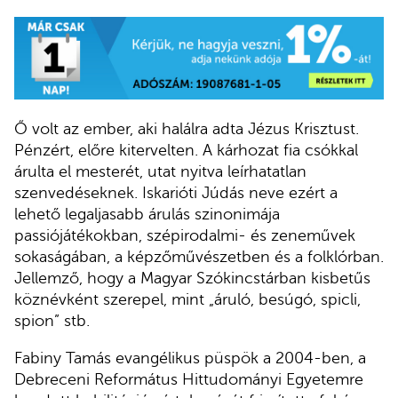
Ő volt az ember, aki halálra adta Jézus Krisztust.
Pénzért, előre kitervelten. A kárhozat fia csókkal
árulta el mesterét, utat nyitva leírhatatlan
szenvedéseknek. Iskarióti Júdás neve ezért a
lehető legaljasabb árulás szinonimája
passiójátékokban, szépirodalmi- és zeneművek
sokaságában, a képzőművészetben és a folklórban.
Jellemző, hogy a Magyar Szókincstárban kisbetűs
köznévként szerepel, mint „áruló, besúgó, spicli,
spion” stb.
Fabiny Tamás evangélikus püspök a 2004-ben, a
Debreceni Református Hittudományi Egyetemre