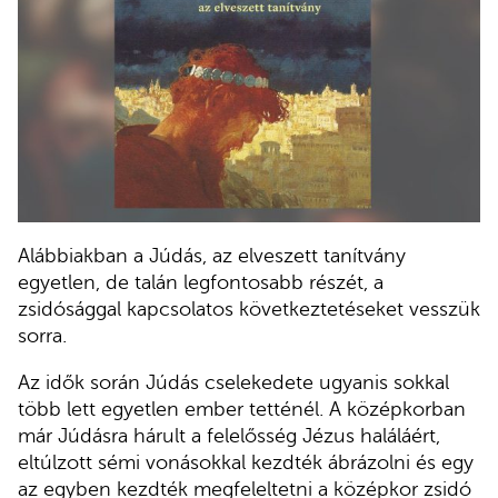
Alábbiakban a Júdás, az elveszett tanítvány
egyetlen, de talán legfontosabb részét, a
zsidósággal kapcsolatos következtetéseket vesszük
sorra.
Az idők során Júdás cselekedete ugyanis sokkal
több lett egyetlen ember tetténél. A középkorban
már Júdásra hárult a felelősség Jézus haláláért,
eltúlzott sémi vonásokkal kezdték ábrázolni és egy
az egyben kezdték megfeleltetni a középkor zsidó