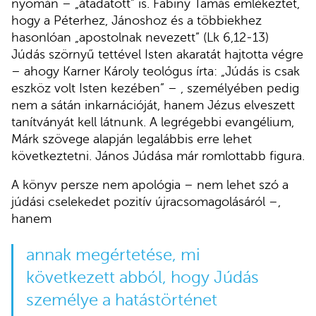
nyomán – „átadatott” is. Fabiny Tamás emlékeztet,
hogy a Péterhez, Jánoshoz és a többiekhez
hasonlóan „apostolnak nevezett” (Lk 6,12-13)
Júdás szörnyű tettével Isten akaratát hajtotta végre
– ahogy Karner Károly teológus írta: „Júdás is csak
eszköz volt Isten kezében” – , személyében pedig
nem a sátán inkarnációját, hanem Jézus elveszett
tanítványát kell látnunk. A legrégebbi evangélium,
Márk szövege alapján legalábbis erre lehet
következtetni. János Júdása már romlottabb figura.
A könyv persze nem apológia – nem lehet szó a
júdási cselekedet pozitív újracsomagolásáról –,
hanem
annak megértetése, mi
következett abból, hogy Júdás
személye a hatástörténet