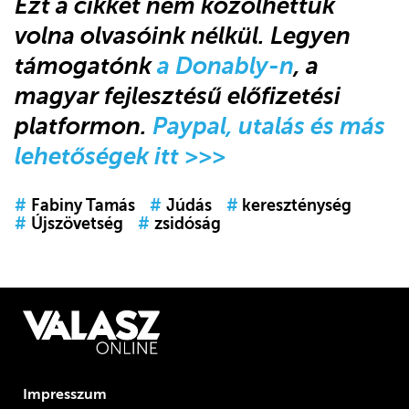
Ezt a cikket nem közölhettük
volna olvasóink nélkül. Legyen
támogatónk
a Donably-n
, a
magyar fejlesztésű előfizetési
platformon.
Paypal, utalás és más
lehetőségek itt >>>
#
Fabiny Tamás
#
Júdás
#
kereszténység
#
Újszövetség
#
zsidóság
Impresszum