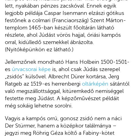
lett, nyakában pénzes zacskóval. Ennek egyik
legjobb példája Caspar Isenmann elzászi gótikus
festőnek a colmari (Franciaország) Szent Márton-
templom 1465-ban készült főoltárán látható
részlete, ahol Júdást vörös hajjal, óriási kampós
orral, kidülledő szemekkel ábrázolta.
(Nyitóképünkön ez látható.)
Jellemzőnek mondható Hans Holbein 1500-1501-
es
úrvacsorai képe
is, ahol csak Júdás szerepel
„zsidós” külsővel. Albrecht Dürer kortársa, Jerg
Ratgeb az 1519-es herrenbergi
oltárképén
sátántól
való megszállottsággal, kitüremkedő nemiséggel
festette meg Júdást. A képzőművészet példáit
még sokáig lehetne sorolni.
Vagyis a kampós orrú, gonosz zsidó nem a náci
Der Stürmer, hanem a középkor találmánya –
jegyzi meg Röhrig Géza költő a Fabiny-kötet