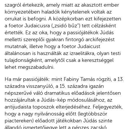
szagról értekezik, amely miatt az akasztott ember
környezetében haladók kénytelenek voltak az
orrukat is befogni. A középkorban ezt kifejezetten
a foetor Judaicusra („zsidó bűz”) tett célzásként
értették. Ez az oka, hogy a passiójátékok Júdás
melletti szereplői gyakran fintorgó arckifejezést
mutatnak, illetve hogy a foetor Judaicust
általánosan is használták az izraelitákra, olyan testi
tulajdonságként, amelytől csak a keresztséggel
lehet megszabadulni.
Ha már passiójáték: mint Fabiny Tamás rögzíti, a 13.
századra visszanyúló, a 15. századra igazán
népszerűvé váló dramatikus előadások jelentősen
hozzájárultak a Júdás-kép módosulásához, az
antijudaista toposzok elterjedéséhez. Feljegyezték,
hogy a nagy nyilvánosság előtt (legtöbbször
piactereken) előadott játékokban Júdás szinte
állandó ismertetőjegye lett a pénzes zacskó,