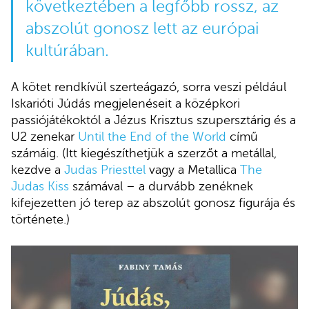
következtében a legfőbb rossz, az
abszolút gonosz lett az európai
kultúrában.
A kötet rendkívül szerteágazó, sorra veszi például
Iskarióti Júdás megjelenéseit a középkori
passiójátékoktól a Jézus Krisztus szupersztárig és a
U2 zenekar
Until the End of the World
című
számáig. (Itt kiegészíthetjük a szerzőt a metállal,
kezdve a
Judas Priesttel
vagy a Metallica
The
Judas Kiss
számával – a durvább zenéknek
kifejezetten jó terep az abszolút gonosz figurája és
története.)