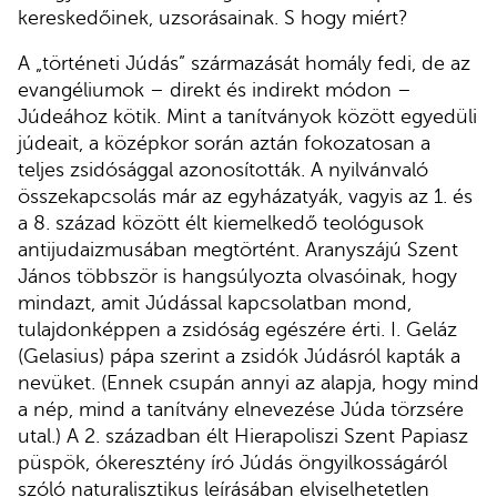
kereskedőinek, uzsorásainak. S hogy miért?
A „történeti Júdás” származását homály fedi, de az
evangéliumok – direkt és indirekt módon –
Júdeához kötik. Mint a tanítványok között egyedüli
júdeait, a középkor során aztán fokozatosan a
teljes zsidósággal azonosították. A nyilvánvaló
összekapcsolás már az egyházatyák, vagyis az 1. és
a 8. század között élt kiemelkedő teológusok
antijudaizmusában megtörtént. Aranyszájú Szent
János többször is hangsúlyozta olvasóinak, hogy
mindazt, amit Júdással kapcsolatban mond,
tulajdonképpen a zsidóság egészére érti. I. Geláz
(Gelasius) pápa szerint a zsidók Júdásról kapták a
nevüket. (Ennek csupán annyi az alapja, hogy mind
a nép, mind a tanítvány elnevezése Júda törzsére
utal.) A 2. században élt Hierapoliszi Szent Papiasz
püspök, ókeresztény író Júdás öngyilkosságáról
szóló naturalisztikus leírásában elviselhetetlen