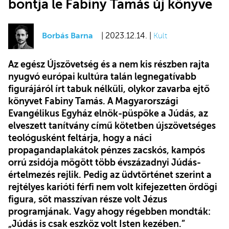
bontja le Fabiny Tamás új könyve
Borbás Barna
| 2023.12.14. |
Kult
Az egész Újszövetség és a nem kis részben rajta
nyugvó európai kultúra talán legnegatívabb
figurájáról írt tabuk nélküli, olykor zavarba ejtő
könyvet Fabiny Tamás. A Magyarországi
Evangélikus Egyház elnök-püspöke a Júdás, az
elveszett tanítvány című kötetben újszövetséges
teológusként feltárja, hogy a náci
propagandaplakátok pénzes zacskós, kampós
orrú zsidója mögött több évszázadnyi Júdás-
értelmezés rejlik. Pedig az üdvtörténet szerint a
rejtélyes karióti férfi nem volt kifejezetten ördögi
figura, sőt masszívan része volt Jézus
programjának. Vagy ahogy régebben mondták:
„Júdás is csak eszköz volt Isten kezében.”