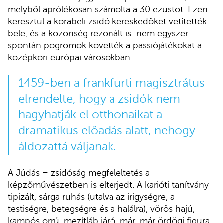
melyből aprólékosan számolta a 30 ezüstöt. Ezen
keresztül a korabeli zsidó kereskedőket vetítették
bele, és a közönség rezonált is: nem egyszer
spontán pogromok követték a passiójátékokat a
középkori európai városokban.
1459-ben a frankfurti magisztrátus
elrendelte, hogy a zsidók nem
hagyhatják el otthonaikat a
dramatikus előadás alatt, nehogy
áldozattá váljanak.
A Júdás = zsidóság megfeleltetés a
képzőművészetben is elterjedt. A karióti tanítvány
tipizált, sárga ruhás (utalva az irigységre, a
testiségre, betegségre és a halálra), vörös hajú,
kampós orrú, mezítláb járó, már-már ördögi figura