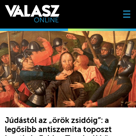
☰
Júdástól az „örök zsidóig”: a
legősibb antiszemita toposzt