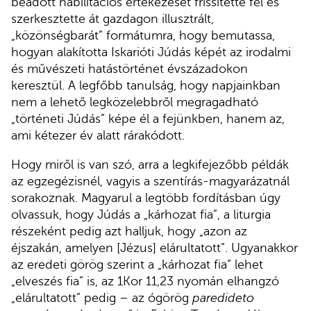
beadott habilitációs értekezését frissítette fel és
szerkesztette át gazdagon illusztrált,
„közönségbarát” formátumra, hogy bemutassa,
hogyan alakította Iskarióti Júdás képét az irodalmi
és művészeti hatástörténet évszázadokon
keresztül. A legfőbb tanulság, hogy napjainkban
nem a lehető legközelebbről megragadható
„történeti Júdás” képe él a fejünkben, hanem az,
ami kétezer év alatt rárakódott.
Hogy miről is van szó, arra a legkifejezőbb példák
az egzegézisnél, vagyis a szentírás-magyarázatnál
sorakoznak. Magyarul a legtöbb fordításban úgy
olvassuk, hogy Júdás a „kárhozat fia”, a liturgia
részeként pedig azt halljuk, hogy „azon az
éjszakán, amelyen [Jézus] elárultatott”. Ugyanakkor
az eredeti görög szerint a „kárhozat fia” lehet
„elveszés fia” is, az 1Kor 11,23 nyomán elhangzó
„elárultatott” pedig – az ógörög
paredideto