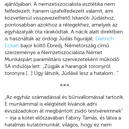
ajánlójában. A nemzetiszocialista esztétika nem
felfedezett, hanem újrafelfedezett valamit, ami
közvetlenül visszavezethető Iskarióti Júdáshoz,
pontosabban azokhoz a rétegekhez, amelyek az
egyházatyák óta rárakódtak. A nácik alatt direktben
is használták az ördögi Júdás figuráját.
Dietrich
Eckart
bajor költő Ébredj, Németország című
szerzeménye a Nemzetiszocialista Német
Munkáspárt paramilitáris szervezeteként működő
SA indulója lett: „Zúgják a harangok toronyról
toronyra […] Úgy látszik, Júdásé lesz a hatalom…”
×××
„Az egyház számadással és bűnvallomással tartozik.
E munkámmal is elégtételt kívánok adni
évszázadokon át megbántott zsidó testvéreimnek”
– írja a kötet előszavában Fabiny Tamás, és látva a
hatalmas kutatómunkát, világos, hogy ez nem