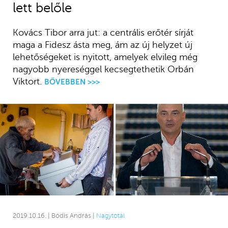
lett belőle
Kovács Tibor arra jut: a centrális erőtér sírját
maga a Fidesz ásta meg, ám az új helyzet új
lehetőségeket is nyitott, amelyek elvileg még
nagyobb nyereséggel kecsegtethetik Orbán
Viktort.
BŐVEBBEN >>>
2019.10.16. | Bódis András |
Nagytotál