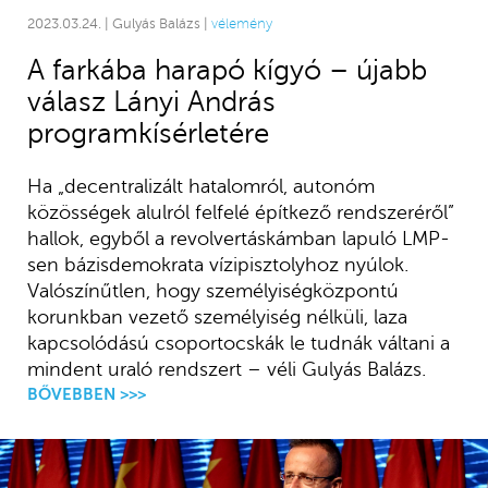
2023.03.24. | Gulyás Balázs |
vélemény
A farkába harapó kígyó – újabb
válasz Lányi András
programkísérletére
Ha „decentralizált hatalomról, autonóm
közösségek alulról felfelé építkező rendszeréről”
hallok, egyből a revolvertáskámban lapuló LMP-
sen bázisdemokrata vízipisztolyhoz nyúlok.
Valószínűtlen, hogy személyiségközpontú
korunkban vezető személyiség nélküli, laza
kapcsolódású csoportocskák le tudnák váltani a
mindent uraló rendszert – véli Gulyás Balázs.
BŐVEBBEN >>>