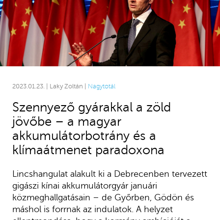
2023.01.23. | Laky Zoltán |
Nagytotál
Szennyező gyárakkal a zöld
jövőbe – a magyar
akkumulátorbotrány és a
klímaátmenet paradoxona
Lincshangulat alakult ki a Debrecenben tervezett
gigászi kínai akkumulátorgyár januári
közmeghallgatásain – de Győrben, Gödön és
máshol is forrnak az indulatok. A helyzet