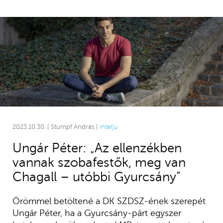
2023.10.30. | Stumpf András |
Interjú
Ungár Péter: „Az ellenzékben
vannak szobafestők, meg van
Chagall – utóbbi Gyurcsány”
Örömmel betöltené a DK SZDSZ-ének szerepét
Ungár Péter, ha a Gyurcsány-párt egyszer