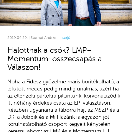
2019.04.29. | Stumpf András |
Interjú
Halottnak a csók? LMP–
Momentum-összecsapás a
Válaszon!
Noha a Fidesz győzelme máris borítékolható, a
lefutott meccs pedig mindig unalmas, azért ha
az ellenzéki pártokra pillantunk, körvonalazódik
itt néhány érdekes csata az EP-választáson.
Részben ugyanarra a táborra hajt az MSZP és a
DK, a Jobbik és a Mi Hazánk is egyazon jól
körülhatárolható csoport kegyeit kénytelen
keresni, ahogy az LMP és a Momentum […]