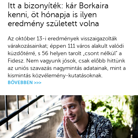
Itt a bizonyíték: kár Borkaira
kenni, öt hónapja is ilyen
eredmény született volna
Az október 13-i eredmények visszaigazolták
várakozásainkat; éppen 111 város alakult valódi
küzdőtérré, s 56 helyen tarolt „csont nélkül” a
Fidesz. Nem vagyunk jósok, csak előbb hittünk
az uniós szavazás nagymintás adatainak, mint a
kismintás közvélemény-kutatásoknak.
BŐVEBBEN >>>