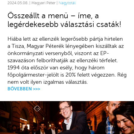
2024.05.08. | Magyari Péter |
Nagytotál
Összeállt a menü – íme, a
legérdekesebb választási csaták!
Hiába lett az ellenzék legerősebb pártja hirtelen
a Tisza, Magyar Péterék lényegében kiszálltak az
önkormányzati versenyből, viszont az EP-
szavazáson felboríthatják az ellenzéki térfelet.
1994 óta először van esély, hogy három
főpolgármester-jelölt is 20% felett végezzen. Rég
nem volt ilyen izgalmas választás.
BŐVEBBEN >>>