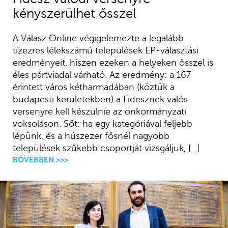
kényszerülhet ősszel
A Válasz Online végigelemezte a legalább
tízezres lélekszámú települések EP-választási
eredményeit, hiszen ezeken a helyeken ősszel is
éles pártviadal várható. Az eredmény: a 167
érintett város kétharmadában (köztük a
budapesti kerületekben) a Fidesznek valós
versenyre kell készülnie az önkormányzati
voksoláson. Sőt: ha egy kategóriával feljebb
lépünk, és a húszezer fősnél nagyobb
települések szűkebb csoportját vizsgáljuk, […]
BŐVEBBEN >>>