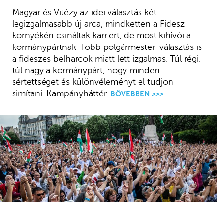
Magyar és Vitézy az idei választás két
legizgalmasabb új arca, mindketten a Fidesz
környékén csináltak karriert, de most kihívói a
kormánypártnak. Több polgármester-választás is
a fideszes belharcok miatt lett izgalmas. Túl régi,
túl nagy a kormánypárt, hogy minden
sértettséget és különvéleményt el tudjon
simítani. Kampányháttér.
BŐVEBBEN >>>