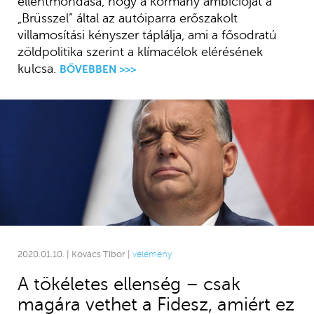
ellentmondása, hogy a kormány ambícióját a
„Brüsszel” által az autóiparra erőszakolt
villamosítási kényszer táplálja, ami a fősodratú
zöldpolitika szerint a klímacélok elérésének
kulcsa.
BŐVEBBEN >>>
2020.01.10. | Kovács Tibor |
vélemény
A tökéletes ellenség – csak
magára vethet a Fidesz, amiért ez