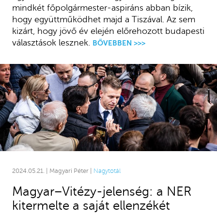
mindkét főpolgármester-aspiráns abban bízik,
hogy együttműködhet majd a Tiszával. Az sem
kizárt, hogy jövő év elején előrehozott budapesti
választások lesznek.
BŐVEBBEN >>>
2024.05.21. | Magyari Péter |
Nagytotál
Magyar–Vitézy-jelenség: a NER
kitermelte a saját ellenzékét