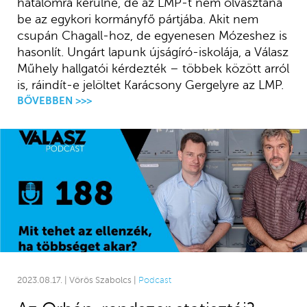
hatalomra kerülne, de az LMP-t nem olvasztaná
be az egykori kormányfő pártjába. Akit nem
csupán Chagall-hoz, de egyenesen Mózeshez is
hasonlít. Ungárt lapunk újságíró-iskolája, a Válasz
Műhely hallgatói kérdezték – többek között arról
is, ráindít-e jelöltet Karácsony Gergelyre az LMP.
BŐVEBBEN >>>
2023.08.17. | Vörös Szabolcs |
Podcast