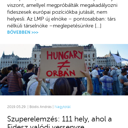
viszont, amellyel megpróbálták megakadályozni
fideszesek európai pozíciókba jutását, nem
helyesli. Az LMP új elnöke – pontosabban: társ
nélküli társelnöke –meglepetésünkre […]
BŐVEBBEN >>>
2019.05.29. | Bódis András |
Nagytotál
Szuperelemzés: 111 hely, ahol a
Fidesz valódi versenyre