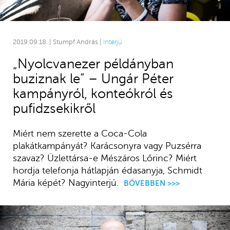
2019.09.18. | Stumpf András |
Interjú
„Nyolcvanezer példányban
buziznak le” – Ungár Péter
kampányról, konteókról és
pufidzsekikről
Miért nem szerette a Coca-Cola
plakátkampányát? Karácsonyra vagy Puzsérra
szavaz? Üzlettársa-e Mészáros Lőrinc? Miért
hordja telefonja hátlapján édasanyja, Schmidt
Mária képét? Nagyinterjú.
BŐVEBBEN >>>