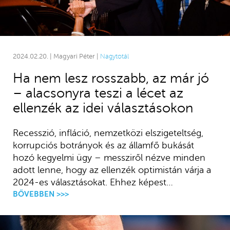
2024.02.20. | Magyari Péter |
Nagytotál
Ha nem lesz rosszabb, az már jó
– alacsonyra teszi a lécet az
ellenzék az idei választásokon
Recesszió, infláció, nemzetközi elszigeteltség,
korrupciós botrányok és az államfő bukását
hozó kegyelmi ügy – messziről nézve minden
adott lenne, hogy az ellenzék optimistán várja a
2024-es választásokat. Ehhez képest…
BŐVEBBEN >>>