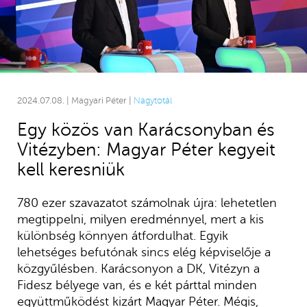
2024.07.08. | Magyari Péter |
Nagytotál
Egy közös van Karácsonyban és
Vitézyben: Magyar Péter kegyeit
kell keresniük
780 ezer szavazatot számolnak újra: lehetetlen
megtippelni, milyen eredménnyel, mert a kis
különbség könnyen átfordulhat. Egyik
lehetséges befutónak sincs elég képviselője a
közgyűlésben. Karácsonyon a DK, Vitézyn a
Fidesz bélyege van, és e két párttal minden
együttműködést kizárt Magyar Péter. Mégis,