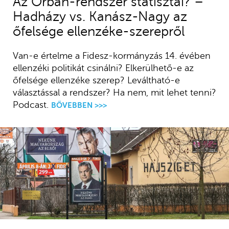
Az Orbán-rendszer statisztái? –
Hadházy vs. Kanász-Nagy az
őfelsége ellenzéke-szerepről
Van-e értelme a Fidesz-kormányzás 14. évében
ellenzéki politikát csinálni? Elkerülhető-e az
őfelsége ellenzéke szerep? Leváltható-e
választással a rendszer? Ha nem, mit lehet tenni?
Podcast.
BŐVEBBEN >>>