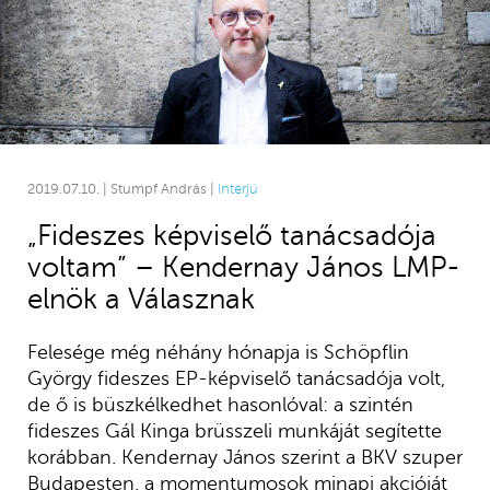
2019.07.10. | Stumpf András |
Interjú
„Fideszes képviselő tanácsadója
voltam” – Kendernay János LMP-
elnök a Válasznak
Felesége még néhány hónapja is Schöpflin
György fideszes EP-képviselő tanácsadója volt,
de ő is büszkélkedhet hasonlóval: a szintén
fideszes Gál Kinga brüsszeli munkáját segítette
korábban. Kendernay János szerint a BKV szuper
Budapesten, a momentumosok minapi akcióját