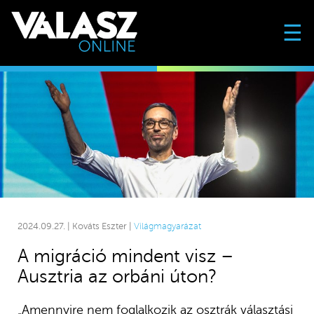
☰
2024.09.27. | Kováts Eszter |
Világmagyarázat
A migráció mindent visz –
Ausztria az orbáni úton?
„Amennyire nem foglalkozik az osztrák választási