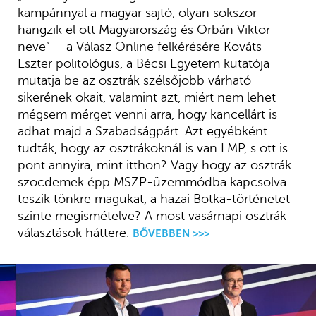
kampánnyal a magyar sajtó, olyan sokszor
hangzik el ott Magyarország és Orbán Viktor
neve” – a Válasz Online felkérésére Kováts
Eszter politológus, a Bécsi Egyetem kutatója
mutatja be az osztrák szélsőjobb várható
sikerének okait, valamint azt, miért nem lehet
mégsem mérget venni arra, hogy kancellárt is
adhat majd a Szabadságpárt. Azt egyébként
tudták, hogy az osztrákoknál is van LMP, s ott is
pont annyira, mint itthon? Vagy hogy az osztrák
szocdemek épp MSZP-üzemmódba kapcsolva
teszik tönkre magukat, a hazai Botka-történetet
szinte megismételve? A most vasárnapi osztrák
választások háttere.
BŐVEBBEN >>>