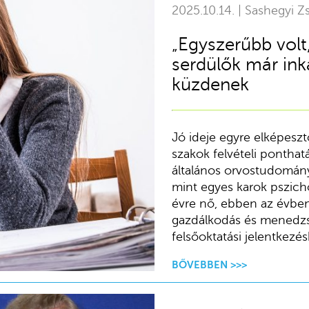
2025.10.14. | Sashegyi Zs
„Egyszerűbb volt
serdülők már in
küzdenek
Jó ideje egyre elképesz
szakok felvételi pontha
általános orvostudomány
mint egyes karok pszicho
évre nő, ebben az évben
gazdálkodás és menedzsm
felsőoktatási jelentkezés
BŐVEBBEN >>>