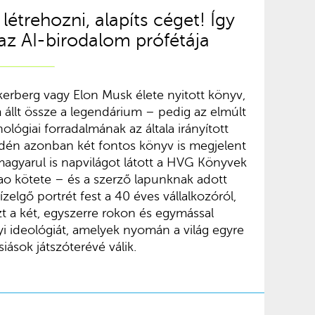
 létrehozni, alapíts céget! Így
az AI-birodalom prófétája
kerberg vagy Elon Musk élete nyitott könyv,
llt össze a legendárium – pedig az elmúlt
lógiai forradalmának az általa irányított
Idén azonban két fontos könyv is megjelent
magyarul is napvilágot látott a HVG Könyvek
o kötete – és a szerző lapunknak adott
zelgő portrét fest a 40 éves vállalkozóról,
zt a két, egyszerre rokon és egymással
i ideológiát, amelyek nyomán a világ egyre
iások játszóterévé válik.