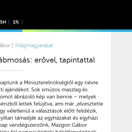
ISH
1%
ábor |
Világmagyarázat
ábmosás: erővel, tapintattal
kaptunk a Miniszterelnökségtől egy névre
őtti ajándékot. Sok smúzos maszlag és
plomot ábrázoló kép van benne – melyek
énzből lettek felújítva, ami már „elvesztette
y véletlenül a választások előtt felidézik,
yíltan támadják az egyházakat és egyházi
s pap vendégszerzőnk, Mazgon Gábor
tárja fel nagycsütörtöki békétlenségének