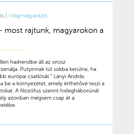
ás |
Világmagyarázat
 most rajtunk, magyarokon a
llen hadrendbe áll az orosz
arzenálja. Putyinnak túl sokba kerülne, ha
b európai csatlósát.” Lányi András
 be a környezetet, amely érthetővé teszi a
okat. A filozófus szerint hidegháborúnál
mely azonban mégsem csap át a
zetébe.