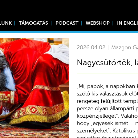
LUNK
TÁMOGATÁS
PODCAST
WEBSHOP
IN ENGL
2026.04.02. | Mazgon G
Nagycsütörtök, l
„Mi, papok, a napokban 
szóló kis választások el
rengeteg felújított tem
persze olyan állampárti p
közpénzjellegét”. Valahog
hogy „egyesek ismét … n
személyeket”. Katoliku
szokatlan őszinteséggel 