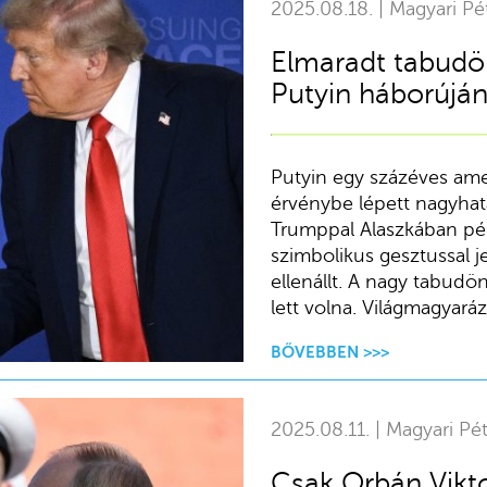
2025.08.18. | Magyari Pé
Elmaradt tabudön
Putyin háborúján
Putyin egy százéves amer
érvénybe lépett nagyhat
Trumppal Alaszkában pé
szimbolikus gesztussal j
ellenállt. A nagy tabudö
lett volna. Világmagyaráz
BŐVEBBEN >>>
2025.08.11. | Magyari Pét
Csak Orbán Vikto