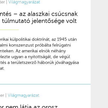
ter |
Világmagyarázat
tés – az alaszkai csúcsnak
 túlmutató jelentősége volt
ikai külpolitikai doktrínát, az 1945 után
almi konszenzust próbálta felrúgatni
nteken. Az amerikai elnök néhány
elezte ugyan a nyitottságát, de végül
ntés a területszerző háborúk jóváhagyása
at.
er |
Világmagyarázat
r nem látja az orosz