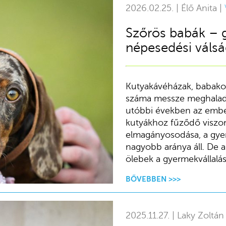
2026.02.25. | Élő Anita |
Szőrös babák – g
népesedési váls
Kutyakávéházak, babako
száma messze meghaladja 
utóbbi években az embe
kutyákhoz fűződő viszon
elmagányosodása, a gye
nagyobb aránya áll. De a
ölebek a gyermekvállalá
BŐVEBBEN >>>
2025.11.27. | Laky Zoltán