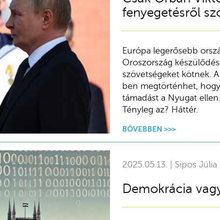
fenyegetésről sz
Európa legerősebb orszá
Oroszország készülődése
szövetségeket kötnek. A
ben megtörténhet, hogy 
támadást a Nyugat ellen.
Tényleg az? Háttér.
BŐVEBBEN >>>
2025.05.13. | Sipos Júlia
Demokrácia vagy