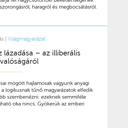
szorongásról, haragról és megbocsátásról.
ás |
Világmagyarázat
 lázadása – az illiberális
valóságáról
ktusai mögött hajlamosak vagyunk anyagi
g a logikusnak tűnő magyarázatok elfedik
ztőbb szembenézni: ezeknek semmiféle
ogható oka nincs. Gyökerük az emberi