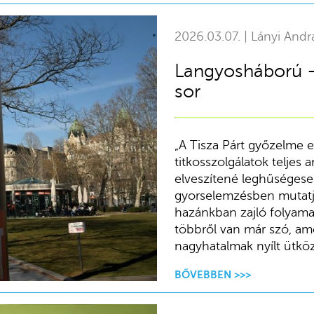
2026.03.07. | Lányi Andr
Langyosháború –
sor
„A Tisza Párt győzelme e
titkosszolgálatok teljes 
elveszítené leghűségeseb
gyorselemzésben mutatja
hazánkban zajló folyamat
többről van már szó, a
nagyhatalmak nyílt ütkö
BŐVEBBEN >>>