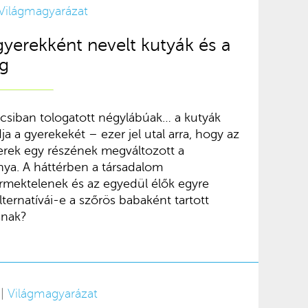
Világmagyarázat
yerekként nevelt kutyák és a
ág
csiban tologatott négylábúak… a kutyák
a gyerekekét – ezer jel utal arra, hogy az
rek egy részének megváltozott a
ya. A háttérben a társadalom
rmektelenek és az egyedül élők egyre
lternatívái-e a szőrös babaként tartott
snak?
 |
Világmagyarázat