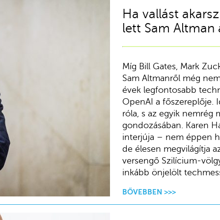
Ha vallást akarsz
lett Sam Altman 
Míg Bill Gates, Mark Zuc
Sam Altmanről még nem á
évek legfontosabb techno
OpenAI a főszereplője. 
róla, s az egyik nemrég 
gondozásában. Karen Ha
interjúja – nem éppen hí
de élesen megvilágítja a
versengő Szilícium-völgy
inkább önjelölt techmess
BŐVEBBEN >>>