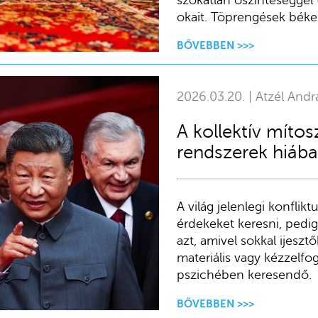
okait. Töprengések béke
BŐVEBBEN >>>
2026.03.20. | Atzél Andr
A kollektív mítosz
rendszerek hiába
A világ jelenlegi konfli
érdekeket keresni, pedi
azt, amivel sokkal ijes
materiális vagy kézzelf
pszichében keresendő.
BŐVEBBEN >>>