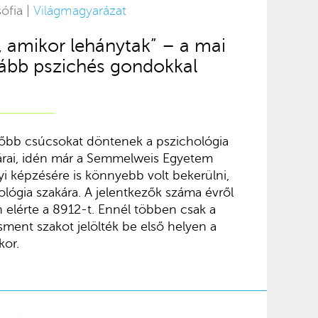
ófia |
Világmagyarázat
, amikor lehánytak” – a mai
kább pszichés gondokkal
tőbb csúcsokat döntenek a pszichológia
tárai, idén már a Semmelweis Egyetem
i képzésére is könnyebb volt bekerülni,
lógia szakára. A jelentkezők száma évről
 elérte a 8912-t. Ennél többen csak a
ent szakot jelölték be első helyen a
kor.