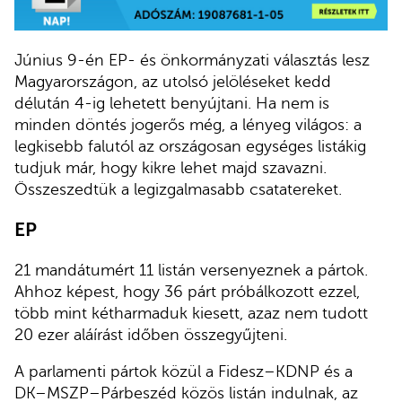
Június 9-én EP- és önkormányzati választás lesz
Magyarországon, az utolsó jelöléseket kedd
délután 4-ig lehetett benyújtani. Ha nem is
minden döntés jogerős még, a lényeg világos: a
legkisebb falutól az országosan egységes listákig
tudjuk már, hogy kikre lehet majd szavazni.
Összeszedtük a legizgalmasabb csatatereket.
EP
21 mandátumért 11 listán versenyeznek a pártok.
Ahhoz képest, hogy 36 párt próbálkozott ezzel,
több mint kétharmaduk kiesett, azaz nem tudott
20 ezer aláírást időben összegyűjteni.
A parlamenti pártok közül a Fidesz–KDNP és a
DK–MSZP–Párbeszéd közös listán indulnak, az