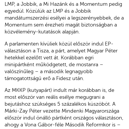
LMP, a Jobbik, a Mi Hazánk és a Momentum pedig
egyedül. Közülük az LMP és a Jobbik
mandátumszerzési esélyei a legszerényebbek, de a
Momentum sem érezheti magát biztonságban a
közvélemény-kutatások alapján.
A parlamenten kívüliek közül először indul EP-
választáson a Tisza, a párt, amelyet Magyar Péter
hetekkel ezelőtt vett át. Korábban egri
minipártként működgetett, de mostanra –
valószínűleg – a második legnagyobb
támogatottságú erő a Fidesz után.
Az MKKP (kutyapárt) indult már korábban is, de
most először van reális esélye megugrani a
bejutáshoz szükséges 5 százalékos küszöböt. A
Márki-Zay Péter vezette Mindenki Magyarországa
először indul önálló pártként országos választáson,
ahogy a Vona Gábor-féle Második Reformkor is –