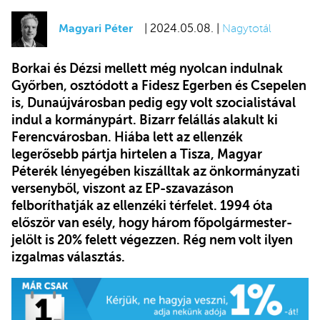
Magyari Péter
| 2024.05.08. |
Nagytotál
Borkai és Dézsi mellett még nyolcan indulnak
Győrben, osztódott a Fidesz Egerben és Csepelen
is, Dunaújvárosban pedig egy volt szocialistával
indul a kormánypárt. Bizarr felállás alakult ki
Ferencvárosban. Hiába lett az ellenzék
legerősebb pártja hirtelen a Tisza, Magyar
Péterék lényegében kiszálltak az önkormányzati
versenyből, viszont az EP-szavazáson
felboríthatják az ellenzéki térfelet. 1994 óta
először van esély, hogy három főpolgármester-
jelölt is 20% felett végezzen. Rég nem volt ilyen
izgalmas választás.