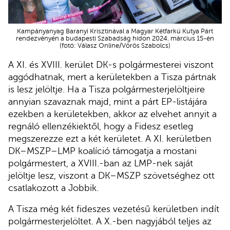
Kampányanyag Baranyi Krisztinával a Magyar Kétfarkú Kutya Párt
rendezvényén a budapesti Szabadság hídon 2024. március 15-én
(fotó: Válasz Online/Vörös Szabolcs)
A XI. és XVIII. kerület DK-s polgármesterei viszont
aggódhatnak, mert a kerületekben a Tisza pártnak
is lesz jelöltje. Ha a Tisza polgármesterjelöltjeire
annyian szavaznak majd, mint a párt EP-listájára
ezekben a kerületekben, akkor az elvehet annyit a
regnáló ellenzékiektől, hogy a Fidesz esetleg
megszerezze ezt a két kerületet. A XI. kerületben
DK–MSZP–LMP koalíció támogatja a mostani
polgármestert, a XVIII.-ban az LMP-nek saját
jelöltje lesz, viszont a DK–MSZP szövetséghez ott
csatlakozott a Jobbik.
A Tisza még két fideszes vezetésű kerületben indít
polgármesterjelöltet. A X.-ben nagyjából teljes az