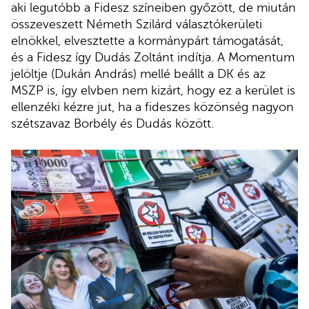
aki legutóbb a Fidesz színeiben győzött, de miután
összeveszett Németh Szilárd választókerületi
elnökkel, elvesztette a kormánypárt támogatását,
és a Fidesz így Dudás Zoltánt indítja. A Momentum
jelöltje (Dukán András) mellé beállt a DK és az
MSZP is, így elvben nem kizárt, hogy ez a kerület is
ellenzéki kézre jut, ha a fideszes közönség nagyon
szétszavaz Borbély és Dudás között.