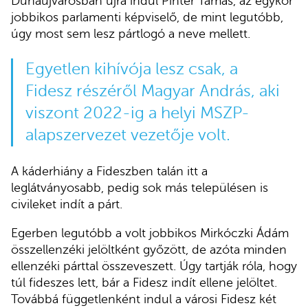
Dunaújvárosban újra indul Pintér Tamás, az egykor
jobbikos parlamenti képviselő, de mint legutóbb,
úgy most sem lesz pártlogó a neve mellett.
Egyetlen kihívója lesz csak, a
Fidesz részéről Magyar András, aki
viszont 2022-ig a helyi MSZP-
alapszervezet vezetője volt.
A káderhiány a Fideszben talán itt a
leglátványosabb, pedig sok más településen is
civileket indít a párt.
Egerben legutóbb a volt jobbikos Mirkóczki Ádám
összellenzéki jelöltként győzött, de azóta minden
ellenzéki párttal összeveszett. Úgy tartják róla, hogy
túl fideszes lett, bár a Fidesz indít ellene jelöltet.
Továbbá függetlenként indul a városi Fidesz két