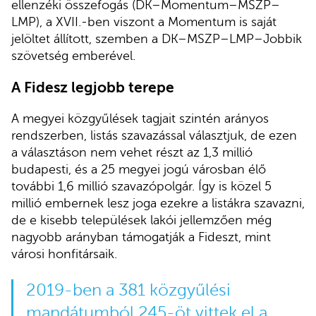
ellenzéki összefogás (DK–Momentum–MSZP–
LMP), a XVII.-ben viszont a Momentum is saját
jelöltet állított, szemben a DK–MSZP–LMP–Jobbik
szövetség emberével.
A Fidesz legjobb terepe
A megyei közgyűlések tagjait szintén arányos
rendszerben, listás szavazással választjuk, de ezen
a választáson nem vehet részt az 1,3 millió
budapesti, és a 25 megyei jogú városban élő
további 1,6 millió szavazópolgár. Így is közel 5
millió embernek lesz joga ezekre a listákra szavazni,
de e kisebb települések lakói jellemzően még
nagyobb arányban támogatják a Fideszt, mint
városi honfitársaik.
2019-ben a 381 közgyűlési
mandátumból 245-öt vittek el a