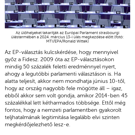
Az ülőhelyeket takarítják az Európai Parlament strasbourgi
üléstermében a 2024. március 13-i ülés megkezdése előtt (fotó:
MTI/EPA/Ronald Wittek)
Az EP-választás kulcskérdése, hogy mennyivel
győz a Fidesz. 2009 óta az EP-választásokon
mindig 50 százalék feletti eredménnyel nyert,
ahogy a legutóbbi parlamenti választáson is. Ha
alatta teljesít, akkor nem mondhatja június 10-től,
hogy az ország nagyobb fele mögötte áll – igaz,
ebből akkor sem volt gondja, amikor 2014-ben 45
százalékkal lett kétharmados többsége. Ettől még
fontos, hogy a nemzeti parlamentben gyakorolt
teljhatalmának legitimitása legalább elvi szinten
megkérdőjelezhető lesz-e.