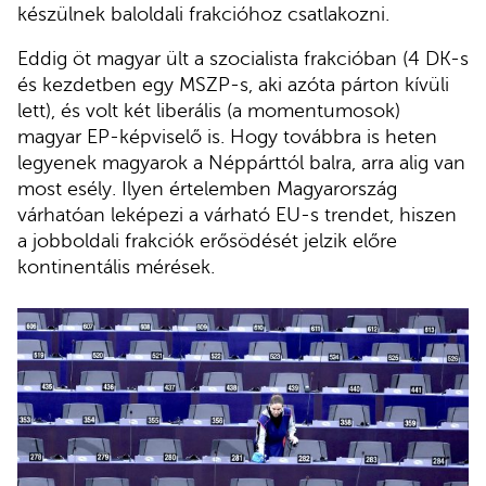
készülnek baloldali frakcióhoz csatlakozni.
Eddig öt magyar ült a szocialista frakcióban (4 DK-s
és kezdetben egy MSZP-s, aki azóta párton kívüli
lett), és volt két liberális (a momentumosok)
magyar EP-képviselő is. Hogy továbbra is heten
legyenek magyarok a Néppárttól balra, arra alig van
most esély. Ilyen értelemben Magyarország
várhatóan leképezi a várható EU-s trendet, hiszen
a jobboldali frakciók erősödését jelzik előre
kontinentális mérések.