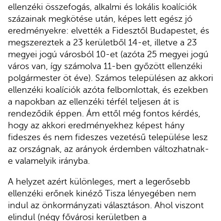
ellenzéki összefogás, alkalmi és lokális koalíciók
százainak megkötése után, képes lett egész jó
eredményekre: elvették a Fidesztől Budapestet, és
megszereztek a 23 kerületből 14-et, illetve a 23
megyei jogú városból 10-et (azóta 25 megyei jogú
város van, így számolva 11-ben győzött ellenzéki
polgármester öt éve). Számos településen az akkori
ellenzéki koalíciók azóta felbomlottak, és ezekben
a napokban az ellenzéki térfél teljesen át is
rendeződik éppen. Ám ettől még fontos kérdés,
hogy az akkori eredményekhez képest hány
fideszes és nem fideszes vezetésű települése lesz
az országnak, az arányok érdemben változhatnak-
e valamelyik irányba.
A helyzet azért különleges, mert a legerősebb
ellenzéki erőnek kinéző Tisza lényegében nem
indul az önkormányzati választáson. Ahol viszont
elindul (négy fővárosi kerületben a