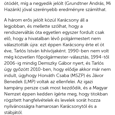
ötödét, míg a negyedik jelölt (Grundtner András, Mi
Hazánk) jóval szerényebb eredményre számíthat.
A három erős jelölt közül Karácsony áll a
legjobban, és mellette szólhat, hogy a
rendszerváltás óta egyetlen egyszer fordult csak
elő, hogy a hivatalban lévő polgármestert nem
választották újra: ezt éppen Karácsony érte el öt
éve, Tarlós István kihívójaként. 1990-ben nem volt
még közvetlen főpolgármester-választás, 1994-től
2006-ig mindig Demszky Gábor nyert, és Tarlós
úgy győzött 2010-ben, hogy elődje akkor már nem
indult, úgyhogy Horváth Csaba (MSZP) és Jávor
Benedek (LMP) voltak az ellenfelei. Az igazi
kampány persze csak most kezdődik, és a Magyar
Nemzet éppen kedden ígérte meg, hogy titokban
rögzített hangfelvételek és levelek sorát hozza
nyilvánosságra hamarosan Karácsonytól és a
stábjától.