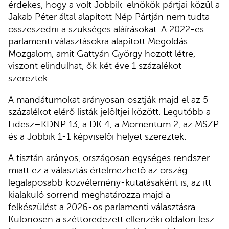
érdekes, hogy a volt Jobbik-elnökök pártjai közül a
Jakab Péter által alapított Nép Pártján nem tudta
összeszedni a szükséges aláírásokat. A 2022-es
parlamenti választásokra alapított Megoldás
Mozgalom, amit Gattyán György hozott létre,
viszont elindulhat, ők két éve 1 százalékot
szereztek.
A mandátumokat arányosan osztják majd el az 5
százalékot elérő listák jelöltjei között. Legutóbb a
Fidesz–KDNP 13, a DK 4, a Momentum 2, az MSZP
és a Jobbik 1-1 képviselői helyet szereztek.
A tisztán arányos, országosan egységes rendszer
miatt ez a választás értelmezhető az ország
legalaposabb közvélemény-kutatásaként is, az itt
kialakuló sorrend meghatározza majd a
felkészülést a 2026-os parlamenti választásra.
Különösen a széttöredezett ellenzéki oldalon lesz