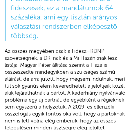
fideszesek, ez a mandátumok 64
százaléka, ami egy tisztán arányos
választási rendszerben elképesztő
többség.
Az összes megyében csak a Fidesz–KDNP
szövetségnek, a DK-nak és a Mi Hazánknak lesz
listája. Magyar Péter állítása szerint a Tisza is
összeszedte mindegyikben a szükséges számú
aláírást, de arra jutott, hogy mégsem indulnak, mert
túl sok gyanús elem keveredhetett a jelöltjeik közé,
akik lejárathatnák a pártot. A káderhiány nyilvánvaló
probléma egy új pártnál, de egyébként a régieknek
sem egyszerű a helyzetük. A 2019-es ellenzéki
összefogás egyik fontos oka volt, hogy a pártoknak
nem is lett volna elég emberük, hogy az összes
településen minden tisztségre elég jelöltet