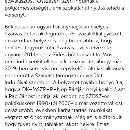
előválasztást. Összesen tízen indulnak a
polgármesterségért, ami szokatlanul nyílttá teheti a
versenyt.
Békéscsabán ugyan toronymagasan esélyes
Szarvas Péter, aki legutóbb 79 százalékkal győzött,
de az ottani helyzet is elég bizarr ahhoz, hogy
említést tegyünk róla. Szarvas civil szervezete
ugyanis 2014-ben a Fideszből szakadt ki. Most
nem indít senkit ellene a kormánypárt, ahogy már
2019-ben sem, viszont képviselőjelölteket állítanak
mindenütt a Szarvast támogató egyesület
indulóival szemben. A helyzetet tovább bonyolítja,
hogy a DK–MSZP–P–Nép Pártján helyi koalíció azt
a Pap Jánost indítja, aki eredetileg SZDSZ-es
politikusként 1990-től 2006-ig már vezette várost,
de az utóbbi években karbantartási munkákat
végzett az önkormányzatnak. Még az is előfordult,
hogy füvet nyírt, táblákat rakott helyre. Ez az