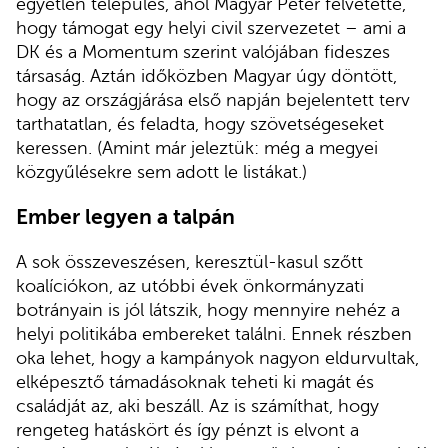
egyetlen település, ahol Magyar Péter felvetette,
hogy támogat egy helyi civil szervezetet – ami a
DK és a Momentum szerint valójában fideszes
társaság. Aztán időközben Magyar úgy döntött,
hogy az országjárása első napján bejelentett terv
tarthatatlan, és feladta, hogy szövetségeseket
keressen. (Amint már jeleztük: még a megyei
közgyűlésekre sem adott le listákat.)
Ember legyen a talpán
A sok összeveszésen, keresztül-kasul szőtt
koalíciókon, az utóbbi évek önkormányzati
botrányain is jól látszik, hogy mennyire nehéz a
helyi politikába embereket találni. Ennek részben
oka lehet, hogy a kampányok nagyon eldurvultak,
elképesztő támadásoknak teheti ki magát és
családját az, aki beszáll. Az is számíthat, hogy
rengeteg hatáskört és így pénzt is elvont a