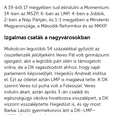
A 19-ből 17 megyében tud elindulni a Momentum,
14-ben az MSZP, 6-ban az LMP, 4-ben a Jobbik,
2-ben a Nép Pártján, és 1-1 megyében a Mindenki
Magyarországa, a Második Reformkor és az MKKP.
Izgalmas csaták a nagyvárosokban
Miskolcon legutóbb 54 százalékkal győzött az
összellenzék jelöltjeként Veres Pál volt gimnáziumi
igazgató, akit a legtöbb párt idén is támogatott
volna, de a DK ragaszkodott ahhoz, hogy saját
parlamenti képviselőjét, Hegedűs Andreát indítsa
el. Ezt az ötletet aztán LMP is magáévá tette. A DK
szerint Veres túl puha volt a Fidesszel. Veres
indulni akart, aztán április 3-án családi és
egészségügyi okokra hivatkozva visszalépett, a DK
viszont visszaléptette Hegedűst is, és így most
Barkai László gyermekorvos lett a DK–LMP–