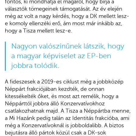
fontos, ki mondhatja el magáról, hogy bírja a
választók tömegeinek támogatását. Az év elején
még az volt a nagy kérdés, hogy a DK mellett lesz-
e komoly ellenzéki erő, ám most már inkább az,
hogy a Tisza mellett lesz-e.
Nagyon valószínűnek látszik, hogy
a magyar képviselet az EP-ben
jobbra tolódik.
A fideszesek a 2019-es ciklust még a jobbközép
Néppárt frakciójában kezdték, de onnan
kitessékelték őket, és most azt remélik, hogy a
Néppárttól jobbra álló Konzervatívokhoz
csatlakozhatnak majd. A Tisza a Néppártba menne,
a Mi Hazánk pedig talán az Identitás frakcióba, ami
még a Konzervatívoknál is jobboldalibb. A biztos
bejutásra álló pártok közül csak a DK-sok