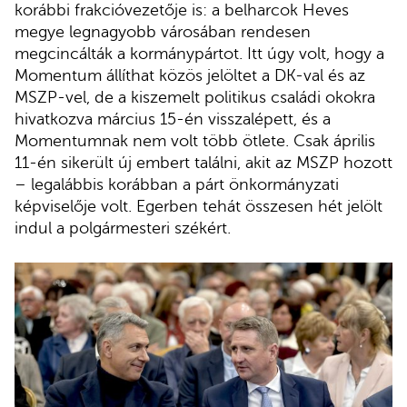
korábbi frakcióvezetője is: a belharcok Heves
megye legnagyobb városában rendesen
megcincálták a kormánypártot. Itt úgy volt, hogy a
Momentum állíthat közös jelöltet a DK-val és az
MSZP-vel, de a kiszemelt politikus családi okokra
hivatkozva március 15-én visszalépett, és a
Momentumnak nem volt több ötlete. Csak április
11-én sikerült új embert találni, akit az MSZP hozott
– legalábbis korábban a párt önkormányzati
képviselője volt. Egerben tehát összesen hét jelölt
indul a polgármesteri székért.