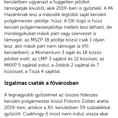
kerületben ugyanazt a független jelöltet
támogatják kívülről, akik 2019-ben is győztek). A Mi
Hazánknak lesz a második legtöbb saját kerületi
polgármester-jelöltje: húsz. A DK-logó is húsz
kerület polgármesterjelöltje mellett lesz látható, de
mindegyiküket másik párt vagy szervezet is
támogat; az MSZP 18 jelöltje közül csak 1 olyan
lesz, akit másik párt nem támogat (a VIII.
kerületben); a Momentum 3 saját és 18 közös
jelöltet indít; az LMP 3 sajátot és 12 közöset; az
MKKP 5 sajáttal indul; a Jobbik 2 sajáttal és 7
közössel, a Tisza 4 sajáttal.
Izgalmas csaták a fővárosban
A legnagyobb győzelmet az összes fideszes
kerületi polgármester közül Pokorni Zoltán aratta
2019-ben, amikor a XII. kerületben 59 százalékkal
győzött. Csakhogy ő most nem indul, vissza akar