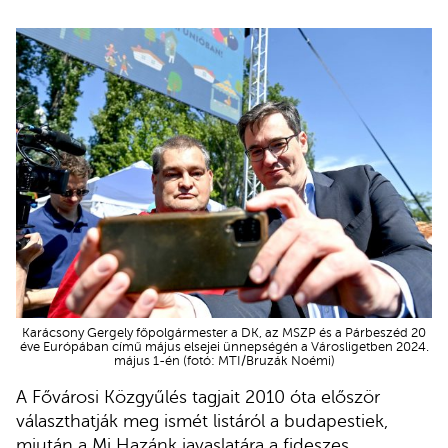
Karácsony Gergely főpolgármester a DK, az MSZP és a Párbeszéd 20
éve Európában című május elsejei ünnepségén a Városligetben 2024.
május 1-én (fotó: MTI/Bruzák Noémi)
A Fővárosi Közgyűlés tagjait 2010 óta először
választhatják meg ismét listáról a budapestiek,
miután a Mi Hazánk javaslatára a fideszes