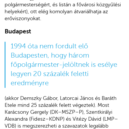
polgármesterségért, és listán a fővárosi közgyűlési
helyekért), ott elég komolyan átvariálhatja az
erőviszonyokat.
Budapest
1994 óta nem fordult elő
Budapesten, hogy három
főpolgármester-jelöltnek is esélye
legyen 20 százalék feletti
eredményre
(akkor Demszky Gábor, Latorcai János és Baráth
Etele mind 25 százalék felett végeztek). Most
Karácsony Gergely (DK–MSZP–P), Szentkirályi
Alexandra (Fidesz–KDNP) és Vitézy Dávid (LMP–
VDB) is megszerezheti a szavazatok legalább