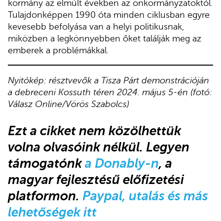
kormány az elmúlt években az önkormányzatoktól.
Tulajdonképpen 1990 óta minden ciklusban egyre
kevesebb befolyása van a helyi politikusnak,
miközben a legkönnyebben őket találják meg az
emberek a problémákkal.
Nyitókép: résztvevők a Tisza Párt demonstrációján
a debreceni Kossuth téren 2024. május 5-én (fotó:
Válasz Online/Vörös Szabolcs)
Ezt a cikket
nem közölhettük
volna olvasóink nélkül.
Legyen
támogatónk
a Donably-n
, a
magyar fejlesztésű előfizetési
platformon.
Paypal, utalás és más
lehetőségek itt