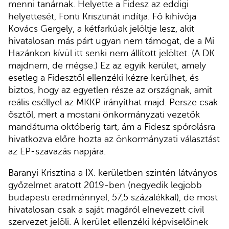
menni tanárnak. Helyette a Fidesz az eddigi
helyettesét, Fonti Krisztinát indítja. Fő kihívója
Kovács Gergely, a kétfarkúak jelöltje lesz, akit
hivatalosan más párt ugyan nem támogat, de a Mi
Hazánkon kívül itt senki nem állított jelöltet. (A DK
majdnem, de mégse.) Ez az egyik kerület, amely
esetleg a Fidesztől ellenzéki kézre kerülhet, és
biztos, hogy az egyetlen része az országnak, amit
reális eséllyel az MKKP irányíthat majd. Persze csak
ősztől, mert a mostani önkormányzati vezetők
mandátuma októberig tart, ám a Fidesz spórolásra
hivatkozva előre hozta az önkormányzati választást
az EP-szavazás napjára.
Baranyi Krisztina a IX. kerületben szintén látványos
győzelmet aratott 2019-ben (negyedik legjobb
budapesti eredménnyel, 57,5 százalékkal), de most
hivatalosan csak a saját magáról elnevezett civil
szervezet jelöli. A kerület ellenzéki képviselőinek