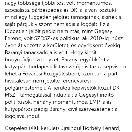
nagy többsége (jobbikos, volt momentumos,
szocialista, párbeszédes és DK-s is van köztük)
mind egy független jelöltet támogatnak, akinek a
saját pártjuk viszont nem adja a logóját. Ez a
független jelölt pedig nem más, mint Gegesy
Ferenc, volt SZDSZ-es politikus, aki 2010-ig, húsz
éven át vezette a kerületet, és egyébként évekig
Baranyi tanácsadója is volt. Hogy kicsit
bonyolódjon a helyzet, Baranyi egyébként a
kutyapárt budapesti listavezetője is (azaz képviselő
lehet a Fővárosi Közgyűlésben), azonban a párt
hivatalosan nem jelölte ferencvárosi
polgármesternek. A kerületi képviselők közül DK–
MSZP támogatással indulnak a Gegesyt indító
politikusok, néhány momentumos, LMP-s és
kutyapártos pedig Baranyi civil szervezetének a
logójával indul.
Csepelen (XXI. kerület) újraindul Borbély Lénárd,