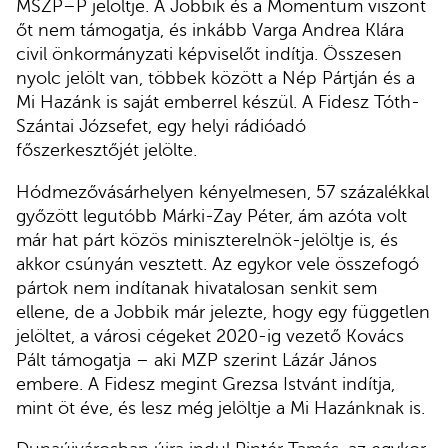
MSZP–P jelöltje. A Jobbik és a Momentum viszont
őt nem támogatja, és inkább Varga Andrea Klára
civil önkormányzati képviselőt indítja. Összesen
nyolc jelölt van, többek között a Nép Pártján és a
Mi Hazánk is saját emberrel készül. A Fidesz Tóth-
Szántai Józsefet, egy helyi rádióadó
főszerkesztőjét jelölte.
Hódmezővásárhelyen kényelmesen, 57 százalékkal
győzött legutóbb Márki-Zay Péter, ám azóta volt
már hat párt közös miniszterelnök-jelöltje is, és
akkor csúnyán vesztett. Az egykor vele összefogó
pártok nem indítanak hivatalosan senkit sem
ellene, de a Jobbik már jelezte, hogy egy független
jelöltet, a városi cégeket 2020-ig vezető Kovács
Pált támogatja – aki MZP szerint Lázár János
embere. A Fidesz megint Grezsa Istvánt indítja,
mint öt éve, és lesz még jelöltje a Mi Hazánknak is.