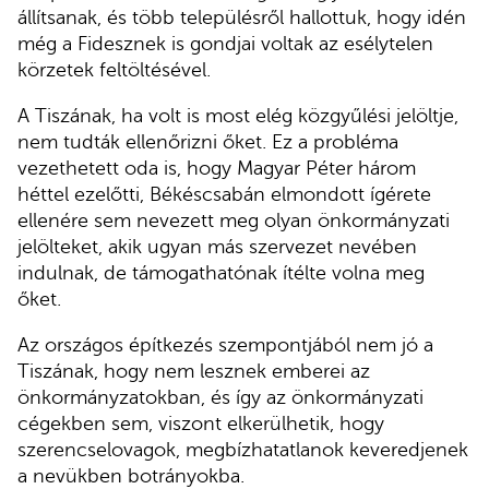
állítsanak, és több településről hallottuk, hogy idén
még a Fidesznek is gondjai voltak az esélytelen
körzetek feltöltésével.
A Tiszának, ha volt is most elég közgyűlési jelöltje,
nem tudták ellenőrizni őket. Ez a probléma
vezethetett oda is, hogy Magyar Péter három
héttel ezelőtti, Békéscsabán elmondott ígérete
ellenére sem nevezett meg olyan önkormányzati
jelölteket, akik ugyan más szervezet nevében
indulnak, de támogathatónak ítélte volna meg
őket.
Az országos építkezés szempontjából nem jó a
Tiszának, hogy nem lesznek emberei az
önkormányzatokban, és így az önkormányzati
cégekben sem, viszont elkerülhetik, hogy
szerencselovagok, megbízhatatlanok keveredjenek
a nevükben botrányokba.