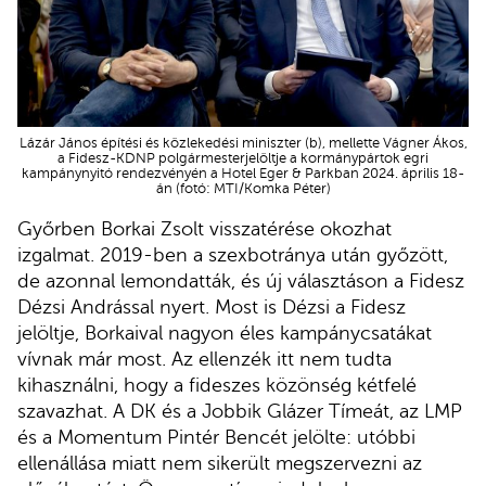
Lázár János építési és közlekedési miniszter (b), mellette Vágner Ákos,
a Fidesz-KDNP polgármesterjelöltje a kormánypártok egri
kampánynyitó rendezvényén a Hotel Eger & Parkban 2024. április 18-
án (fotó: MTI/Komka Péter)
Győrben Borkai Zsolt visszatérése okozhat
izgalmat. 2019-ben a szexbotránya után győzött,
de azonnal lemondatták, és új választáson a Fidesz
Dézsi Andrással nyert. Most is Dézsi a Fidesz
jelöltje, Borkaival nagyon éles kampánycsatákat
vívnak már most. Az ellenzék itt nem tudta
kihasználni, hogy a fideszes közönség kétfelé
szavazhat. A DK és a Jobbik Glázer Tímeát, az LMP
és a Momentum Pintér Bencét jelölte: utóbbi
ellenállása miatt nem sikerült megszervezni az