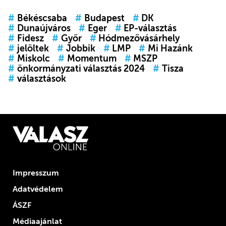
#
Békéscsaba
#
Budapest
#
DK
#
Dunaújváros
#
Eger
#
EP-választás
#
Fidesz
#
Győr
#
Hódmezővásárhely
#
jelöltek
#
Jobbik
#
LMP
#
Mi Hazánk
#
Miskolc
#
Momentum
#
MSZP
#
önkormányzati választás 2024
#
Tisza
#
választások
Impresszum
Adatvédelem
ÁSZF
Médiaajánlat