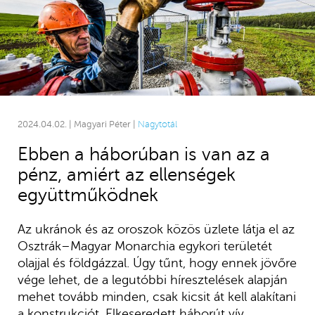
2024.04.02. | Magyari Péter |
Nagytotál
Ebben a háborúban is van az a
pénz, amiért az ellenségek
együttműködnek
Az ukránok és az oroszok közös üzlete látja el az
Osztrák–Magyar Monarchia egykori területét
olajjal és földgázzal. Úgy tűnt, hogy ennek jövőre
vége lehet, de a legutóbbi híresztelések alapján
mehet tovább minden, csak kicsit át kell alakítani
a konstrukciót. Elkeseredett háborút vív