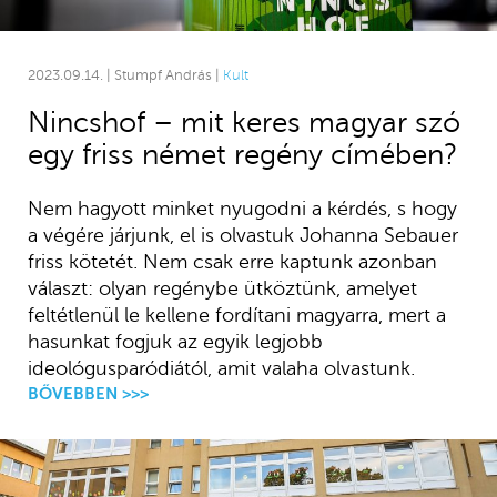
2023.09.14. | Stumpf András |
Kult
Nincshof – mit keres magyar szó
egy friss német regény címében?
Nem hagyott minket nyugodni a kérdés, s hogy
a végére járjunk, el is olvastuk Johanna Sebauer
friss kötetét. Nem csak erre kaptunk azonban
választ: olyan regénybe ütköztünk, amelyet
feltétlenül le kellene fordítani magyarra, mert a
hasunkat fogjuk az egyik legjobb
ideológusparódiától, amit valaha olvastunk.
BŐVEBBEN >>>