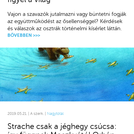
Vajon a szavazók jutalmazni vagy büntetni fogják
az együttműködést az ősellenséggel? Kérdések
és válaszok az osztrák történelmi kísérlet láttán.
BŐVEBBEN >>>
2019.05.21. | A szerk. |
Nagytotál
Strache csak a jéghegy csúcsa: