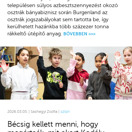
településen súlyos azbesztszennyezést okozó
osztrák bányabiznisz során Burgenland az
osztrák jogszabályokat sem tartotta be, így
kerülhetett hazánkba több százezer tonna
rákkeltő útépítő anyag.
BŐVEBBEN >>>
2026.03.05. | Sashegyi Zsófia |
sztori
Bécsig kellett menni, hogy