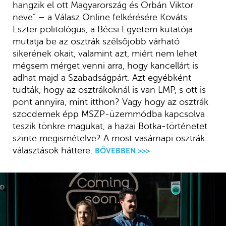
hangzik el ott Magyarország és Orbán Viktor
neve” – a Válasz Online felkérésére Kováts
Eszter politológus, a Bécsi Egyetem kutatója
mutatja be az osztrák szélsőjobb várható
sikerének okait, valamint azt, miért nem lehet
mégsem mérget venni arra, hogy kancellárt is
adhat majd a Szabadságpárt. Azt egyébként
tudták, hogy az osztrákoknál is van LMP, s ott is
pont annyira, mint itthon? Vagy hogy az osztrák
szocdemek épp MSZP-üzemmódba kapcsolva
teszik tönkre magukat, a hazai Botka-történetet
szinte megismételve? A most vasárnapi osztrák
választások háttere.
BŐVEBBEN >>>