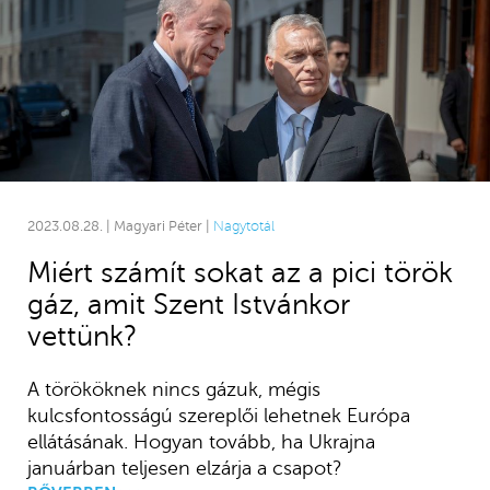
2023.08.28. | Magyari Péter |
Nagytotál
Miért számít sokat az a pici török
gáz, amit Szent Istvánkor
vettünk?
A törököknek nincs gázuk, mégis
kulcsfontosságú szereplői lehetnek Európa
ellátásának. Hogyan tovább, ha Ukrajna
januárban teljesen elzárja a csapot?