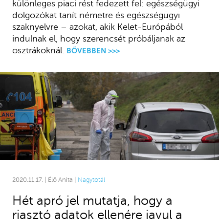
különleges piaci rést fedezett fel: egészségügyi
dolgozókat tanít németre és egészségügyi
szaknyelvre – azokat, akik Kelet-Európából
indulnak el, hogy szerencsét próbáljanak az
osztrákoknál.
BŐVEBBEN >>>
2020.11.17. | Élő Anita |
Nagytotál
Hét apró jel mutatja, hogy a
riasztó adatok ellenére javul a