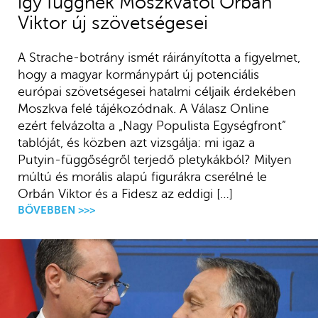
így függnek Moszkvától Orbán
Viktor új szövetségesei
A Strache-botrány ismét ráirányította a figyelmet,
hogy a magyar kormánypárt új potenciális
európai szövetségesei hatalmi céljaik érdekében
Moszkva felé tájékozódnak. A Válasz Online
ezért felvázolta a „Nagy Populista Egységfront”
tablóját, és közben azt vizsgálja: mi igaz a
Putyin-függőségről terjedő pletykákból? Milyen
múltú és morális alapú figurákra cserélné le
Orbán Viktor és a Fidesz az eddigi […]
BŐVEBBEN >>>