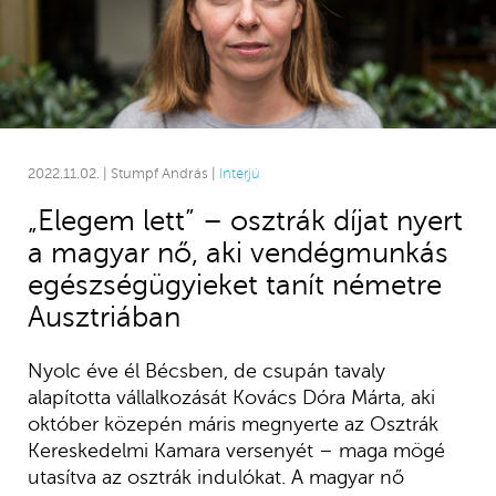
2022.11.02. | Stumpf András |
Interjú
„Elegem lett” – osztrák díjat nyert
a magyar nő, aki vendégmunkás
egészségügyieket tanít németre
Ausztriában
Nyolc éve él Bécsben, de csupán tavaly
alapította vállalkozását Kovács Dóra Márta, aki
október közepén máris megnyerte az Osztrák
Kereskedelmi Kamara versenyét – maga mögé
utasítva az osztrák indulókat. A magyar nő