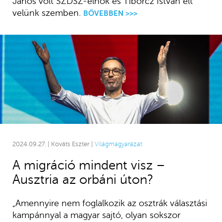
János volt SZDSZ-elnök és Tiborcz István élt
velünk szemben.
BŐVEBBEN >>>
2024.09.27. | Kováts Eszter |
Világmagyarázat
A migráció mindent visz –
Ausztria az orbáni úton?
„Amennyire nem foglalkozik az osztrák választási
kampánnyal a magyar sajtó, olyan sokszor