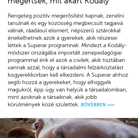
megértsék, mit akart Kodály
Rengeteg pozitív megerősítést kapnak, zenélni
tanulnak és egy közösség megbecsült tagjaivá
válnak, ráadásul elismert, népszerű sztárokkal
énekelhetnek azok a gyerekek, akik részesei
lettek a Superar programnak. Mindezt a Kodály-
módszer országába importált zenepedagógiai
programmal érik el azok a civilek, akik tisztában
vannak azzal, hogy a társadalmi felzárkóztatást
kisgyerekkorban kell elkezdeni. A Superar ahhoz
segíti hozzá a gyerekeket, hogy elhiggyék
magukról, épp úgy van helyük a társadalomban,
mint azoknak a társaiknak, akik jobb
körülmények közé születtek.
BŐVEBBEN >>>