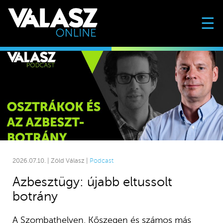
☰
2026.07.10. | Zöld Válasz |
Podcast
Azbesztügy: újabb eltussolt
botrány
A Szombathelyen, Kőszegen és számos más