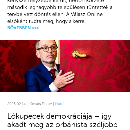
kényszerhelyzetbe került, hétfőn körzete
második legnagyobb településén tüntettek a
tervbe vett döntés ellen. A Válasz Online
elsőként tudta meg, hogy sikerrel.
BŐVEBBEN >>>
2025.02.14. | Kováts Eszter |
Háttér
Lókupecek demokráciája – így
akadt meg az orbánista széljobb