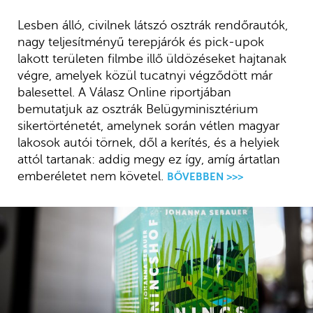
Lesben álló, civilnek látszó osztrák rendőrautók,
nagy teljesítményű terepjárók és pick-upok
lakott területen filmbe illő üldözéseket hajtanak
végre, amelyek közül tucatnyi végződött már
balesettel. A Válasz Online riportjában
bemutatjuk az osztrák Belügyminisztérium
sikertörténetét, amelynek során vétlen magyar
lakosok autói törnek, dől a kerítés, és a helyiek
attól tartanak: addig megy ez így, amíg ártatlan
emberéletet nem követel.
BŐVEBBEN >>>