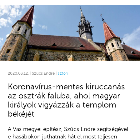
2020.03.12. | Szűcs Endre |
sztori
Koronavírus-mentes kiruccanás
az osztrák faluba, ahol magyar
királyok vigyázzák a templom
békéjét
A Vas megyei építész, Szűcs Endre segítségével
e hasábokon juthatnak hát el most teljesen