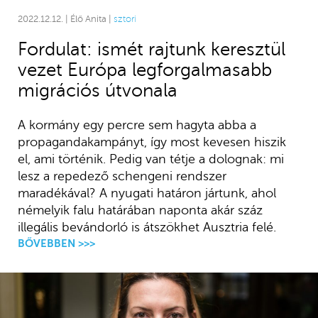
2022.12.12. | Élő Anita |
sztori
Fordulat: ismét rajtunk keresztül
vezet Európa legforgalmasabb
migrációs útvonala
A kormány egy percre sem hagyta abba a
propagandakampányt, így most kevesen hiszik
el, ami történik. Pedig van tétje a dolognak: mi
lesz a repedező schengeni rendszer
maradékával? A nyugati határon jártunk, ahol
némelyik falu határában naponta akár száz
illegális bevándorló is átszökhet Ausztria felé.
BŐVEBBEN >>>