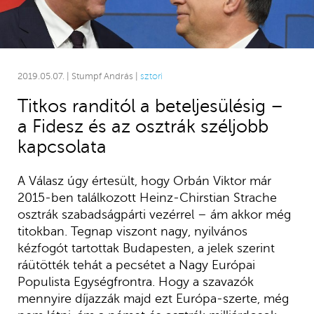
2019.05.07. | Stumpf András |
sztori
Titkos randitól a beteljesülésig –
a Fidesz és az osztrák széljobb
kapcsolata
A Válasz úgy értesült, hogy Orbán Viktor már
2015-ben találkozott Heinz-Chirstian Strache
osztrák szabadságpárti vezérrel – ám akkor még
titokban. Tegnap viszont nagy, nyilvános
kézfogót tartottak Budapesten, a jelek szerint
ráütötték tehát a pecsétet a Nagy Európai
Populista Egységfrontra. Hogy a szavazók
mennyire díjazzák majd ezt Európa-szerte, még