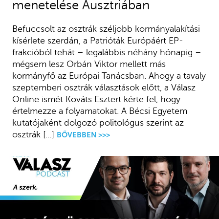
menetelése Ausztriában
Befuccsolt az osztrák széljobb kormányalakítási
kísérlete szerdán, a Patrióták Európáért EP-
frakcióból tehát – legalábbis néhány hónapig –
mégsem lesz Orbán Viktor mellett más
kormányfő az Európai Tanácsban. Ahogy a tavaly
szeptemberi osztrák választások előtt, a Válasz
Online ismét Kováts Esztert kérte fel, hogy
értelmezze a folyamatokat. A Bécsi Egyetem
kutatójaként dolgozó politológus szerint az
osztrák […]
BŐVEBBEN >>>