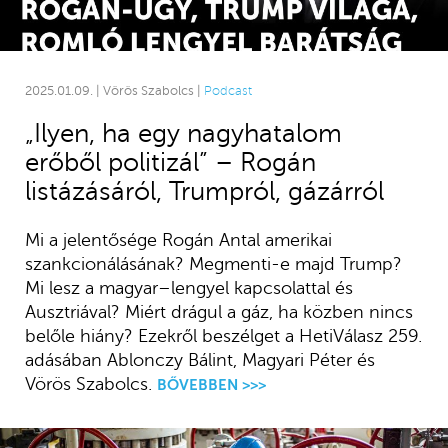
2025.01.09. | Vörös Szabolcs |
Podcast
„Ilyen, ha egy nagyhatalom
erőből politizál” – Rogán
listázásáról, Trumpról, gázárról
Mi a jelentősége Rogán Antal amerikai
szankcionálásának? Megmenti-e majd Trump?
Mi lesz a magyar–lengyel kapcsolattal és
Ausztriával? Miért drágul a gáz, ha közben nincs
belőle hiány? Ezekről beszélget a HetiVálasz 259.
adásában Ablonczy Bálint, Magyari Péter és
Vörös Szabolcs.
BŐVEBBEN >>>