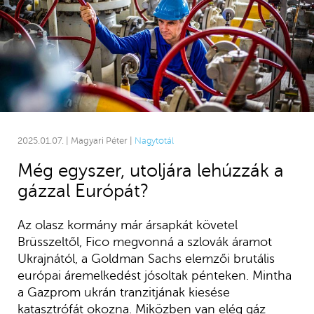
2025.01.07. | Magyari Péter |
Nagytotál
Még egyszer, utoljára lehúzzák a
gázzal Európát?
Az olasz kormány már ársapkát követel
Brüsszeltől, Fico megvonná a szlovák áramot
Ukrajnától, a Goldman Sachs elemzői brutális
európai áremelkedést jósoltak pénteken. Mintha
a Gazprom ukrán tranzitjának kiesése
katasztrófát okozna. Miközben van elég gáz