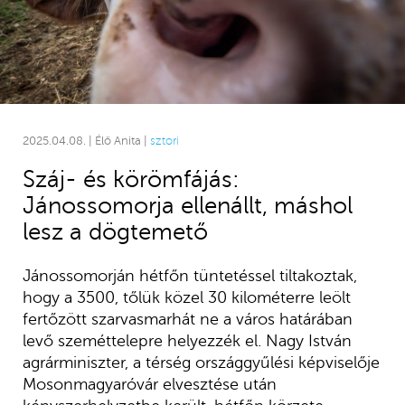
2025.04.08. | Élő Anita |
sztori
Száj- és körömfájás:
Jánossomorja ellenállt, máshol
lesz a dögtemető
Jánossomorján hétfőn tüntetéssel tiltakoztak,
hogy a 3500, tőlük közel 30 kilométerre leölt
fertőzött szarvasmarhát ne a város határában
levő szeméttelepre helyezzék el. Nagy István
agrárminiszter, a térség országgyűlési képviselője
Mosonmagyaróvár elvesztése után