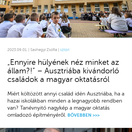
2023.09.01. | Sashegyi Zsófia |
sztori
„Ennyire hülyének néz minket az
állam?!” – Ausztriába kivándorló
családok a magyar oktatásról
Miért költözött annyi család idén Ausztriába, ha a
hazai iskolákban minden a legnagyobb rendben
van? Tanévnyitó nagykép a magyar oktatás
omladozó építményéről.
BŐVEBBEN >>>