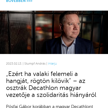
BŐVEBBEN >>>
2023.02.13. | Stumpf András |
Interjú
„Ezért ha valaki felemeli a
hangját, rögtön kilövik” – az
osztrák Decathlon magyar
vezetője a szolidaritás hiányáról
Pósfai Gábor korábban a magyar Decathlont