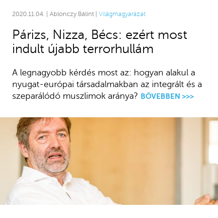
2020.11.04. | Ablonczy Bálint |
Világmagyarázat
Párizs, Nizza, Bécs: ezért most
indult újabb terrorhullám
A legnagyobb kérdés most az: hogyan alakul a
nyugat-európai társadalmakban az integrált és a
szeparálódó muszlimok aránya?
BŐVEBBEN >>>