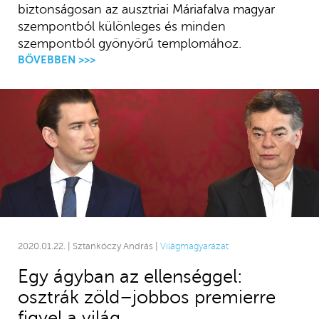
biztonságosan az ausztriai Máriafalva magyar
szempontból különleges és minden
szempontból gyönyörű templomához.
BŐVEBBEN >>>
2020.01.22. | Sztankóczy András |
Világmagyarázat
Egy ágyban az ellenséggel:
osztrák zöld–jobbos premierre
figyel a világ