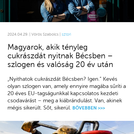
2024.04.29. | Vörös Szabolcs |
sztori
Magyarok, akik tényleg
cukrászdát nyitnak Bécsben –
szlogen és valóság 20 év után
„Nyithatok cukrászdát Bécsben? Igen.” Kevés
olyan szlogen van, amely ennyire magába sűríti a
20 éves EU-tagságunkkal kapcsolatos kezdeti
csodavárást – meg a kiábrándulást. Van, akinek
mégis sikerült. Sőt, sikerül.
BŐVEBBEN >>>