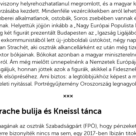
i viszony helyrehozhatatlanul megromlott, és a magyar 
zásába kezdett. Mindenféle vezércikkekben arról lehete
berei alkalmatlanok, ostobák, Soros zsebében vannak é
tnak. Helyettük jöjjön inkább a
„
Nagy Európai Populista 
g két figurát prezentált Budapesten az
„
Igazság Ligájáb
z exkommunistából lett új-jobboldali üstököst, négy na
n Strachét, aki osztrák alkancellárként ez után még ti
ktor bókjainak. Bókokat azonban a magyar miniszterelnök
bról. Ám még mielőtt ünnepelnénk a Nemzetek Európájá
áljuk, honnan jöttek azok a figurák, akikkel a Fideszne
ák elsöpréséhez. Ami biztos: a legtöbbjükhöz képest a
keleti nyitással. Portrégyűjtemény Oroszország legnagyob
×××
trache bulija és Kneissl tánca
 magának az osztrák Szabadságpárt (FPÖ), hogy pénzeke
rre bizonyíték nincs ma sem, egy 2017-ben Ibizán titok