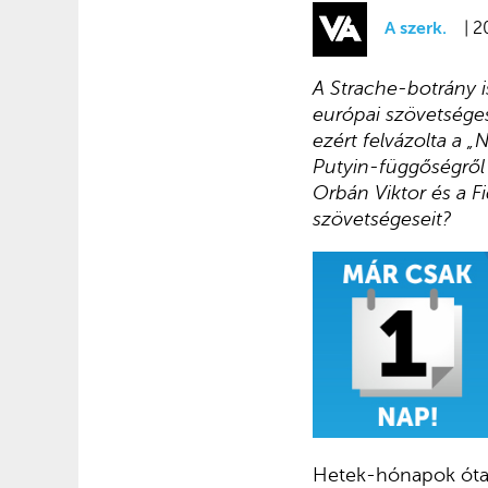
A szerk.
| 2
A Strache-botrány i
európai szövetséges
ezért felvázolta a „
Putyin-függőségről 
Orbán Viktor és a Fi
szövetségeseit?
Hetek-hónapok óta n