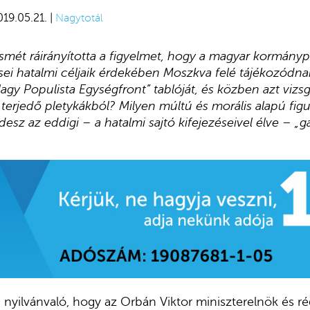
019.05.21. |
Nagytotál
smét ráirányította a figyelmet, hogy a magyar kormánypá
ei hatalmi céljaik érdekében Moszkva felé tájékozódna
Nagy Populista Egységfront” tablóját, és közben azt vizsgá
terjedő pletykákból? Milyen múltú és morális alapú figu
desz az eddigi – a hatalmi sajtó kifejezéseivel élve – „
yilvánvaló, hogy az Orbán Viktor miniszterelnök és ré