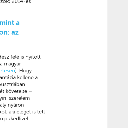
 szóló 2014-es
 mint a
on: az
sz felé is nyitott –
 a magyar
zletesen
). Hogy
antázia kellene a
Ausztriában
ét követelte –
tyin-szerelem
valy nyáron –
, aki eleget is tett
om pukedlivel