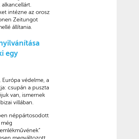
alkancellárt.
ket intézne az orosz
ronen Zeitungot
lé állítania.
yilvánítása
ki egy
, Európa védelme, a
tja: csupán a puszta
éjuk van, ismernek
izai villában.
özben néppártosodott
t még
ta emlékművének”
resen megváltozott.