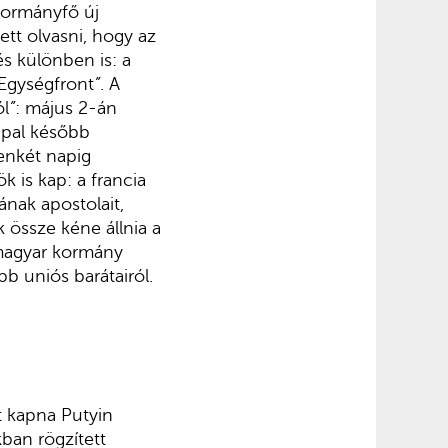
kormányfő új
tt olvasni, hogy az
s különben is: a
Egységfront
”
. A
ól
”
: május 2-án
ppal később
zenkét napig
 is kap: a francia
nak apostolait,
k össze kéne állnia a
 magyar kormány
b uniós barátairól.
t kapna Putyin
ban rögzített