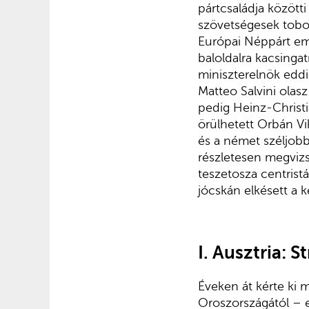
pártcsaládja között
szövetségesek tobor
Európai Néppárt em
baloldalra kacsinga
miniszterelnök eddi
Matteo Salvini olas
pedig
Heinz-Christia
örülhetett Orbán Vi
és a német széljob
részletesen megvizsg
teszetosza centrist
jócskán elkésett a 
I. Ausztria: S
Éveken át kérte ki
Oroszországától – e