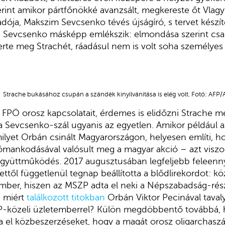
rint amikor pártfőnökké avanzsált, megkereste őt Vlagy
dója, Makszim Sevcsenko tévés újságíró, s tervet készíte
 Sevcsenko másképp emlékszik: elmondása szerint cs
rte meg Strachét, ráadásul nem is volt soha személyes
Strache bukásához csupán a szándék kinyilvánítása is elég volt. Fotó: AFP/
z FPÖ orosz kapcsolatait, érdemes is elidőzni Strache
 Sevcsenko-szál ugyanis az egyetlen. Amikor például a
ilyet Orbán csinált Magyarországon, helyesen említi, h
rómankodásával valósult meg a magyar akció – azt visz
 együttműködés. 2017 augusztusában legfeljebb feleennyi
ettől függetlenül tegnap beállította a blődlirekordot: k
mber, hiszen az MSZP adta el neki a Népszabadság-rész
n miért
találkozott titokban
Orbán Viktor Pecinával taval
-közeli üzletemberrel? Külön megdöbbentő továbbá, 
lna el közbeszerzéseket, hogy a magát orosz oligarcha