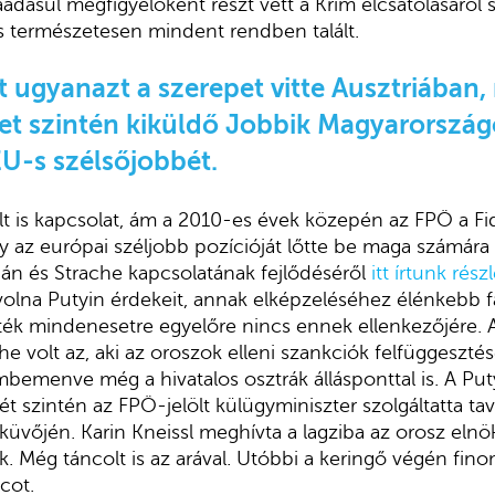
ráadásul megfigyelőként részt vett a Krím elcsatolásáról
 természetesen mindent rendben talált.
 ugyanazt a szerepet vitte Ausztriában,
et szintén kiküldő Jobbik Magyarország
U-s szélsőjobbét.
lt is kapcsolat, ám a 2010-es évek közepén az FPÖ a Fide
y az európai széljobb pozícióját lőtte be maga számára
án és Strache kapcsolatának fejlődéséről
itt írtunk rés
volna Putyin érdekeit, annak elképzeléséhez élénkebb f
ték mindenesetre egyelőre nincs ennek ellenkezőjére. 
e volt az, aki az oroszok elleni szankciók felfüggesztés
mbemenve még a hivatalos osztrák állásponttal is. A Pu
ét szintén az FPÖ-jelölt külügyminiszter szolgáltatta ta
üvőjén. Karin Kneissl meghívta a lagziba az orosz elnököt
k. Még táncolt is az arával. Utóbbi a keringő végén fin
cot.