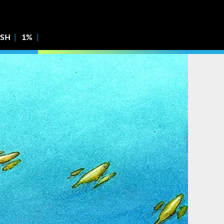
ISH
1%