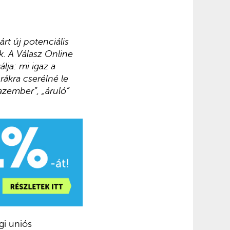
rt új potenciális
k. A Válasz Online
lja: mi igaz a
rákra cserélné le
gazember”, „áruló”
gi uniós