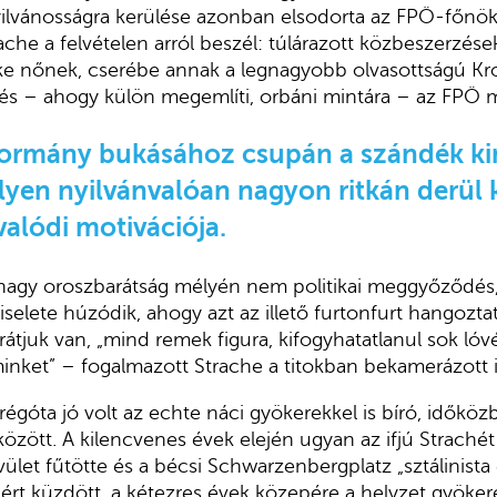
nyilvánosságra kerülése azonban elsodorta az FPÖ-főnök 
ache a felvételen arról beszél: túlárazott közbeszerzése
ke nőnek, cserébe annak a legnagyobb olvasottságú K
s – ahogy külön megemlíti, orbáni mintára – az FPÖ mel
kormány bukásához csupán a szándék kin
 ilyen nyilvánvalóan nagyon ritkán derül 
valódi motivációja.
 nagy oroszbarátság mélyén nem politikai meggyőződés
selete húzódik, ahogy azt az illető furtonfurt hangozta
rátjuk van, „mind remek figura, kifogyhatatlanul sok lóv
inket” – fogalmazott Strache a titokban bekamerázott ib
 régóta jó volt az echte náci gyökerekkel is bíró, idők
özött. A kilencvenes évek elején ugyan az ifjú Straché
ület fűtötte és a bécsi Schwarzenbergplatz „sztálinis
sáért küzdött, a kétezres évek közepére a helyzet gyöke