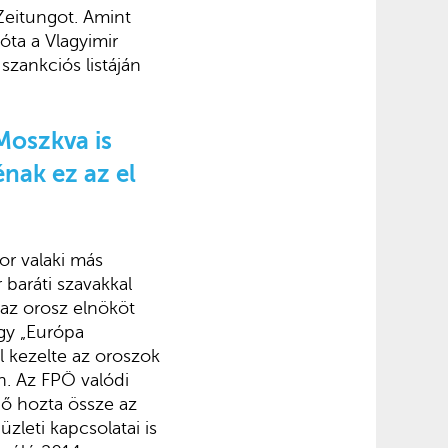
Zeitungot. Amint
óta a Vlagyimir
szankciós listáján
Moszkva is
énak ez az el
or valaki más
 baráti szavakkal
„az orosz elnököt
ogy „Európa
 kezelte az oroszok
an. Az FPÖ valódi
 ő hozta össze az
zleti kapcsolatai is