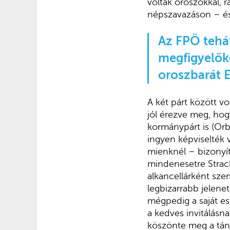
voltak oroszokkal, 
népszavazáson – és
Az FPÖ tehát
megfigyelők
oroszbarát E
A két párt között vo
jól érezve meg, hog
kormánypárt is (Orb
ingyen képviselték 
mienknél – bizonyí
mindenesetre Strach
alkancellárként sze
legbizarrabb jelenet
mégpedig a saját esk
a kedves invitálásna
köszönte meg a tán