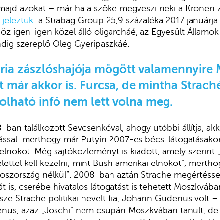
majd azokat – már ha a szőke megveszi neki a Kronen 
 jeleztük
: a Strabag Group 25,9 százaléka 2017 januárja 
öz igen-igen közel álló oligarcháé, az Egyesült Államok 
ndig szereplő Oleg Gyeripaszkáé.
ria zászlóshajója mögött valamennyire 
llt már akkor is. Furcsa, de mintha Strach
lható infó nem lett volna meg.
ban találkozott Sevcsenkóval, ahogy utóbbi állítja, akk
tással: merthogy már Putyin 2007-es bécsi látogatásakor
elnököt. Még sajtóközleményt is kiadott, amely szerint 
elettel kell kezelni, mint Bush amerikai elnököt”, merth
oszország nélkül”. 2008-ban aztán Strache megértéssel
t is, cserébe hivatalos látogatást is tehetett Moszkváb
rsze Strache politikai nevelt fia, Johann Gudenus volt –
udenus, azaz „Joschi” nem csupán Moszkvában tanult, de ü