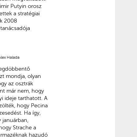
imir Putyin orosz
ttek a stratégiai
ak 2008
 tanácsadója
Alex Halada
 megdöbbentő
zt mondja, olyan
ogy az osztrák
ont már nem, hogy
 ideje tarthatott. A
özölték, hogy Pecina
esedést. Ha így,
y januárban,
hogy Strache a
származéknak hazudó