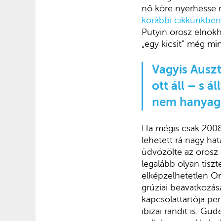
nő köre nyerhesse 
korábbi cikkünkben
Putyin orosz elnökh
„egy kicsit” még mi
Vagyis Auszt
ott áll – s á
nem hanyago
Ha mégis csak 2008-
lehetett rá nagy ha
üdvözölte az orosz 
legalább olyan tiszt
elképzelhetetlen Or
grúziai beavatkozásá
kapcsolattartója pe
ibizai randit is. G