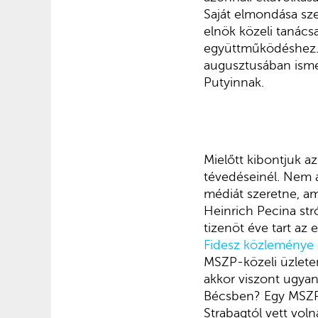
Saját elmondása sze
elnök közeli tanácsa
együttműködéshez.
augusztusában isme
Putyinnak.
Mielőtt kibontjuk a
tévedéseinél. Nem a
médiát szeretne, am
Heinrich Pecina st
tizenöt éve tart az
Fidesz közleménye
MSZP-közeli üzlete
akkor viszont ugya
Bécsben? Egy MSZP
Strabagtól vett vo