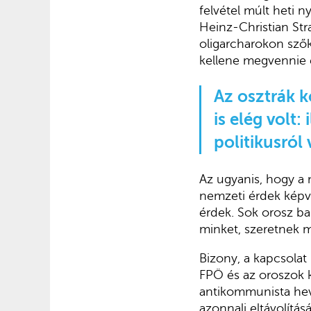
felvétel múlt heti 
Heinz-Christian Str
oligarcharokon sző
kellene megvennie é
Az osztrák 
is elég volt:
politikusról 
Az ugyanis, hogy a
nemzeti érdek képvi
érdek. Sok orosz ba
minket, szeretnek m
Bizony, a kapcsolat
FPÖ és az oroszok k
antikommunista hev
azonnali eltávolítá