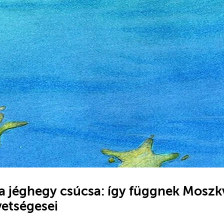
 a jéghegy csúcsa: így függnek Moszk
vetségesei