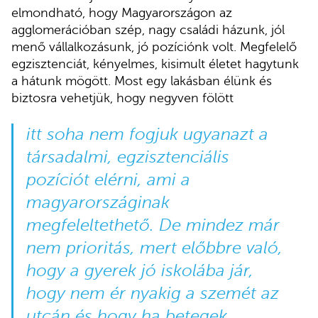
elmondható, hogy Magyarországon az
agglomerációban szép, nagy családi házunk, jól
menő vállalkozásunk, jó pozíciónk volt. Megfelelő
egzisztenciát, kényelmes, kisimult életet hagytunk
a hátunk mögött. Most egy lakásban élünk és
biztosra vehetjük, hogy negyven fölött
itt soha nem fogjuk ugyanazt a
társadalmi, egzisztenciális
pozíciót elérni, ami a
magyarországinak
megfeleltethető. De mindez már
nem prioritás, mert előbbre való,
hogy a gyerek jó iskolába jár,
hogy nem ér nyakig a szemét az
utcán és hogy ha betegek