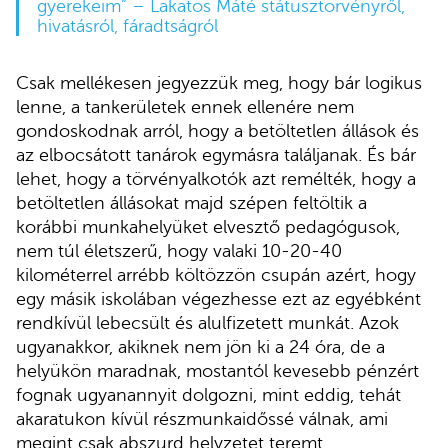
gyerekeim” – Lakatos Máté státusztörvényről,
hivatásról, fáradtságról
Csak mellékesen jegyezzük meg, hogy bár logikus
lenne, a tankerületek ennek ellenére nem
gondoskodnak arról, hogy a betöltetlen állások és
az elbocsátott tanárok egymásra találjanak. És bár
lehet, hogy a törvényalkotók azt remélték, hogy a
betöltetlen állásokat majd szépen feltöltik a
korábbi munkahelyüket elvesztő pedagógusok,
nem túl életszerű, hogy valaki 10-20-40
kilométerrel arrébb költözzön csupán azért, hogy
egy másik iskolában végezhesse ezt az egyébként
rendkívül lebecsült és alulfizetett munkát. Azok
ugyanakkor, akiknek nem jön ki a 24 óra, de a
helyükön maradnak, mostantól kevesebb pénzért
fognak ugyanannyit dolgozni, mint eddig, tehát
akaratukon kívül részmunkaidőssé válnak, ami
megint csak abszurd helyzetet teremt.