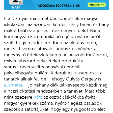
Eltelt a nyár, ma ismét becsöngetnek a magyar
iskolákban, az azonban kérdés, hány tanárt és hány
diákot talál ez a jelzés intézményen belül. Bár a
kormányzati kommunikáció egész nyáron arról
szólt, hogy minden rendben az oktatás terén,
nincs itt semmi látnivaló, augusztus végére, a
tanévnyitó értekezleteken már kirajzolódni látszott,
milyen abszurd helyzeteket produkál a
státusztörvény elfogadásával generált
pályaelhagyási hullám. Kiderült az is: nem csak a
tanárok állnak fel, de – ahogy Gulyás Gergely is
elismerte
– jó néhány diákkal kevesebb kezdi meg
a hazai oktatási rendszerben a tanévet. Mára több
mint tízezerre
nőtt
az osztrák iskolákba átvitt
magyar gyerekek száma, nyáron egész családok
szedték a sátorfájukat, hogy egy nyugodtabb élet