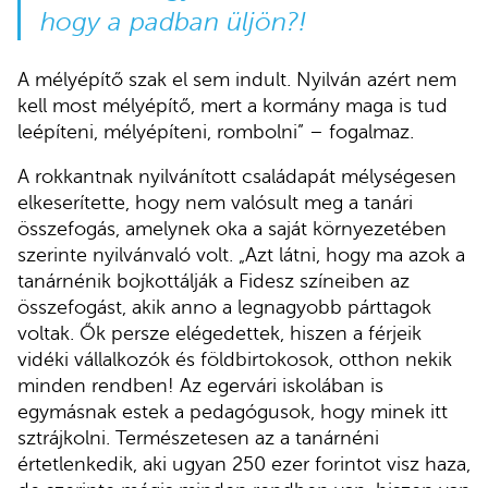
hogy a padban üljön?!
A mélyépítő szak el sem indult. Nyilván azért nem
kell most mélyépítő, mert a kormány maga is tud
leépíteni, mélyépíteni, rombolni” – fogalmaz.
A rokkantnak nyilvánított családapát mélységesen
elkeserítette, hogy nem valósult meg a tanári
összefogás, amelynek oka a saját környezetében
szerinte nyilvánvaló volt. „Azt látni, hogy ma azok a
tanárnénik bojkottálják a Fidesz színeiben az
összefogást, akik anno a legnagyobb párttagok
voltak. Ők persze elégedettek, hiszen a férjeik
vidéki vállalkozók és földbirtokosok, otthon nekik
minden rendben! Az egervári iskolában is
egymásnak estek a pedagógusok, hogy minek itt
sztrájkolni. Természetesen az a tanárnéni
értetlenkedik, aki ugyan 250 ezer forintot visz haza,