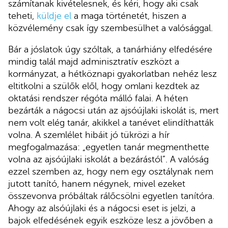
számítanak kivételesnek, és kéri, hogy aki csak
teheti,
küldje el
a maga történetét, hiszen a
közvélemény csak így szembesülhet a valósággal.
Bár a jóslatok úgy szóltak, a tanárhiány elfedésére
mindig talál majd adminisztratív eszközt a
kormányzat, a hétköznapi gyakorlatban nehéz lesz
eltitkolni a szülők elől, hogy omlani kezdtek az
oktatási rendszer régóta málló falai. A héten
bezárták a nágocsi után az ajsóújlaki iskolát is, mert
nem volt elég tanár, akikkel a tanévet elindíthatták
volna. A szemlélet hibáit jó tükrözi a hír
megfogalmazása: „egyetlen tanár megmenthette
volna az ajsóújlaki iskolát a bezárástól”. A valóság
ezzel szemben az, hogy nem egy osztálynak nem
jutott tanító, hanem négynek, mivel ezeket
összevonva próbáltak rálőcsölni egyetlen tanítóra.
Ahogy az alsóújlaki és a nágocsi eset is jelzi, a
bajok elfedésének egyik eszköze lesz a jövőben a