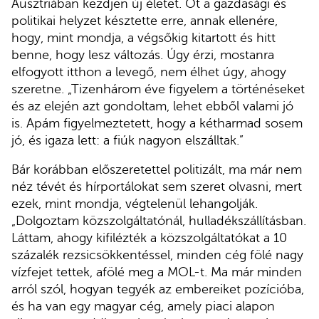
Ausztriában kezdjen új életet. Őt a gazdasági és
politikai helyzet késztette erre, annak ellenére,
hogy, mint mondja, a végsőkig kitartott és hitt
benne, hogy lesz változás. Úgy érzi, mostanra
elfogyott itthon a levegő, nem élhet úgy, ahogy
szeretne. „Tizenhárom éve figyelem a történéseket
és az elején azt gondoltam, lehet ebből valami jó
is. Apám figyelmeztetett, hogy a kétharmad sosem
jó, és igaza lett: a fiúk nagyon elszálltak.”
Bár korábban előszeretettel politizált, ma már nem
néz tévét és hírportálokat sem szeret olvasni, mert
ezek, mint mondja, végtelenül lehangolják.
„Dolgoztam közszolgáltatónál, hulladékszállításban.
Láttam, ahogy kifilézték a közszolgáltatókat a 10
százalék rezsicsökkentéssel, minden cég fölé nagy
vízfejet tettek, afölé meg a MOL-t. Ma már minden
arról szól, hogyan tegyék az embereiket pozícióba,
és ha van egy magyar cég, amely piaci alapon