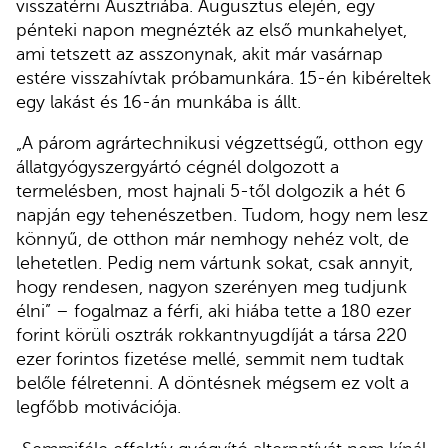
visszatérni Ausztriába. Augusztus elején, egy
pénteki napon megnézték az első munkahelyet,
ami tetszett az asszonynak, akit már vasárnap
estére visszahívtak próbamunkára. 15-én kibéreltek
egy lakást és 16-án munkába is állt.
„A párom agrártechnikusi végzettségű, otthon egy
állatgyógyszergyártó cégnél dolgozott a
termelésben, most hajnali 5-től dolgozik a hét 6
napján egy tehenészetben. Tudom, hogy nem lesz
könnyű, de otthon már nemhogy nehéz volt, de
lehetetlen. Pedig nem vártunk sokat, csak annyit,
hogy rendesen, nagyon szerényen meg tudjunk
élni” – fogalmaz a férfi, aki hiába tette a 180 ezer
forint körüli osztrák rokkantnyugdíját a társa 220
ezer forintos fizetése mellé, semmit nem tudtak
belőle félretenni. A döntésnek mégsem ez volt a
legfőbb motivációja.