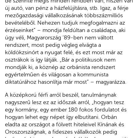
de szerinte mégis minden rendben van, hiszen van
új autó, van pénz a házfelújításra, stb. Igaz, a férje
mezőgazdasági vállalkozásának többszázmilliós
bevételéből. Nehezen tudjuk megfogalmazni az
érzéseinket” – mondja feldúltan a családapa, aki
úgy véli, Magyarország ‘89-ben nem váltott
rendszert, most pedig végleg elvágta a
köldökzsinórt a nyugat felé, és ezt most már az
osztrákok is így látják. „Bár a politikusok nem
mondják ki, a köznép az orbánista rendszert
egyértelműen és világosan a kommunista
diktatúrához hasonlítja már most” – magyarázza.
A középkorú férfi arról beszél, tanulmánynak
nagyszerű lesz ez az időszak arról, „hogyan tesz
egy kormány, egy ember 180 fokos fordulatot és
hogyan lehet egy népet így elbutítani. Orbán
eladta az országot a fölvett hiteleivel Kínának és
Oroszországnak, a fideszes vállalkozók pedig