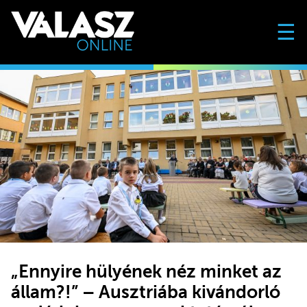
☰
„Ennyire hülyének néz minket az
állam?!” – Ausztriába kivándorló