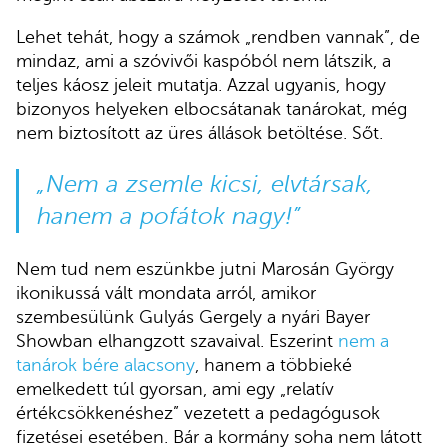
Lehet tehát, hogy a számok „rendben vannak”, de
mindaz, ami a szóvivői kaspóból nem látszik, a
teljes káosz jeleit mutatja. Azzal ugyanis, hogy
bizonyos helyeken elbocsátanak tanárokat, még
nem biztosított az üres állások betöltése. Sőt.
„Nem a zsemle kicsi, elvtársak,
hanem a pofátok nagy!”
Nem tud nem eszünkbe jutni Marosán György
ikonikussá vált mondata arról, amikor
szembesülünk Gulyás Gergely a nyári Bayer
Showban elhangzott szavaival. Eszerint
nem a
tanárok bére alacsony
, hanem a többieké
emelkedett túl gyorsan, ami egy „relatív
értékcsökkenéshez” vezetett a pedagógusok
fizetései esetében. Bár a kormány soha nem látott