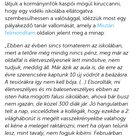
látjuk a kormányinfók kaspói mögül kiruccanni,
hogy egy vidéki iskolába ellátogatva
szembesülhessen a valósággal, idézzük most egy
pályakezdő tanár vallomását, amely a
Miután
felmondtam
oldalon jelent meg a minap:
„Ebben az évben sincs tornaterem az iskolában,
mert a tetőre még mindig nincs pénz, meg már az
oldalfal is életveszélyesnek lett minősítve, nem
tudjuk, meddig áll. Már ázik az aula is, de erre az
évre szerencsére kaptunk 10 új vödröt a beázásra.
A tesiórákra így nem kell bója. (…) Elsorolták, mi
életveszélyes és mi balesetveszélyes ebben az
isten háta mögötti falusi iskolában, ahová bár busz
nem igazán, de közel 300 diák jár. Jó hangulatban
telt a nap, viccelődtek a kollégák, hogy ezekbe a 2.
világháborút is megélt vasszekrényekbe valahogy
el kéne a meleget raktározni, mert ha olyan telünk
lesz, mint tavaly, nem fogjuk kibírni. Februárban