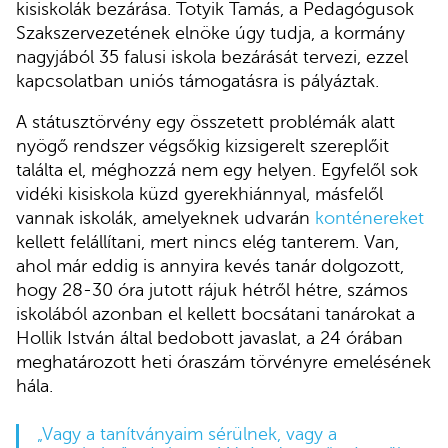
kisiskolák bezárása. Totyik Tamás, a Pedagógusok
Szakszervezetének elnöke úgy tudja, a kormány
nagyjából 35 falusi iskola bezárását tervezi, ezzel
kapcsolatban uniós támogatásra is pályáztak.
A státusztörvény egy összetett problémák alatt
nyögő rendszer végsőkig kizsigerelt szereplőit
találta el, méghozzá nem egy helyen. Egyfelől sok
vidéki kisiskola küzd gyerekhiánnyal, másfelől
vannak iskolák, amelyeknek udvarán
konténereket
kellett felállítani, mert nincs elég tanterem. Van,
ahol már eddig is annyira kevés tanár dolgozott,
hogy 28-30 óra jutott rájuk hétről hétre, számos
iskolából azonban el kellett bocsátani tanárokat a
Hollik István által bedobott javaslat, a 24 órában
meghatározott heti óraszám törvényre emelésének
hála.
„Vagy a tanítványaim sérülnek, vagy a