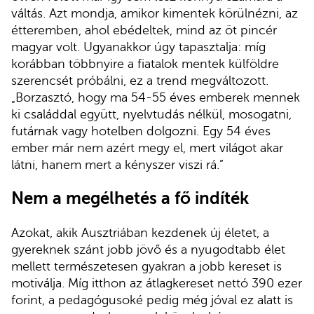
váltás. Azt mondja, amikor kimentek körülnézni, az
étteremben, ahol ebédeltek, mind az öt pincér
magyar volt. Ugyanakkor úgy tapasztalja: míg
korábban többnyire a fiatalok mentek külföldre
szerencsét próbálni, ez a trend megváltozott.
„Borzasztó, hogy ma 54-55 éves emberek mennek
ki családdal együtt, nyelvtudás nélkül, mosogatni,
futárnak vagy hotelben dolgozni. Egy 54 éves
ember már nem azért megy el, mert világot akar
látni, hanem mert a kényszer viszi rá.”
Nem a megélhetés a fő indíték
Azokat, akik Ausztriában kezdenek új életet, a
gyereknek szánt jobb jövő és a nyugodtabb élet
mellett természetesen gyakran a jobb kereset is
motiválja. Míg itthon az átlagkereset nettó 390 ezer
forint, a pedagógusoké pedig még jóval ez alatt is