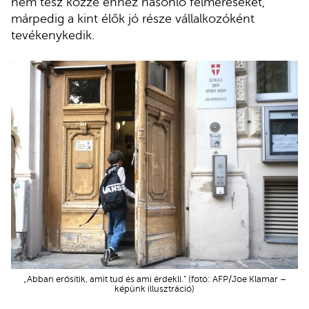
nem tesz közzé ehhez hasonló felméréseket,
márpedig a kint élők jó része vállalkozóként
tevékenykedik.
„Abban erősítik, amit tud és ami érdekli.” (fotó: AFP/Joe Klamar –
képünk illusztráció)