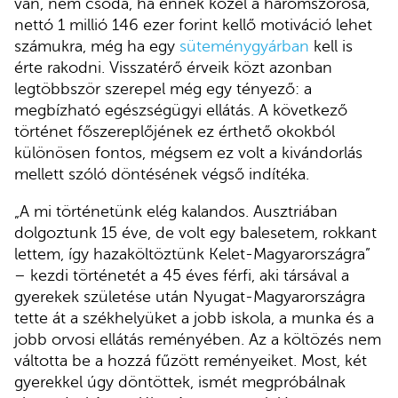
van, nem csoda, ha ennek közel a háromszorosa,
nettó 1 millió 146 ezer forint kellő motiváció lehet
számukra, még ha egy
süteménygyárban
kell is
érte rakodni. Visszatérő érveik közt azonban
legtöbbször szerepel még egy tényező: a
megbízható egészségügyi ellátás. A következő
történet főszereplőjének ez érthető okokból
különösen fontos, mégsem ez volt a kivándorlás
mellett szóló döntésének végső indítéka.
„A mi történetünk elég kalandos. Ausztriában
dolgoztunk 15 éve, de volt egy balesetem, rokkant
lettem, így hazaköltöztünk Kelet-Magyarországra”
– kezdi történetét a 45 éves férfi, aki társával a
gyerekek születése után Nyugat-Magyarországra
tette át a székhelyüket a jobb iskola, a munka és a
jobb orvosi ellátás reményében. Az a költözés nem
váltotta be a hozzá fűzött reményeiket. Most, két
gyerekkel úgy döntöttek, ismét megpróbálnak