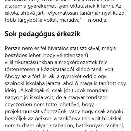
akarom a gyerekemet ilyen oktatásnak kitenni. Az
iskola, ahová járt, folyamatosan tanárhiánnyal küzd,
több tárgyból le voltak maradva” – mondja.
Sok pedagógus érkezik
Persze nem ér fel hivatalos statisztikával, mégis
beszédes lehet, hogy véletlenszerű
villámkutatásunkban a megkérdezettek fele
történetesen a közoktatásból kilépő tanár volt.
Ahogy az a férfi is, aki a gyerekét eddig egy
szolnoki iskolába járatta, ahol ő maga is tanított egy
ideig. „A kollégákról csak jót tudok mondani,
nagyon jó iskola volt, de a magyar rendszer
egyszerűen nem tette lehetővé, hogy
projektmunkát végezzünk, vagy hogy csak angolul
beszéljek az órákon, a tankönyv tele volt hibákkal,
nem tudtam olyan szabadon, hatékonyan tanítani,