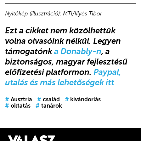
Nyitókép (illusztráció): MTI/Illyés Tibor
Ezt a cikket nem közölhettük
volna olvasóink nélkül. Legyen
támogatónk
a Donably-n
, a
biztonságos, magyar fejlesztésű
előfizetési platformon.
Paypal,
utalás és más lehetőségek itt
#
Ausztria
#
család
#
kivándorlás
#
oktatás
#
tanárok