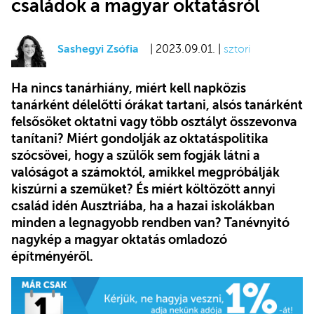
családok a magyar oktatásról
Sashegyi Zsófia
| 2023.09.01. |
sztori
Ha nincs tanárhiány, miért kell napközis
tanárként délelőtti órákat tartani, alsós tanárként
felsősöket oktatni vagy több osztályt összevonva
tanítani? Miért gondolják az oktatáspolitika
szócsövei, hogy a szülők sem fogják látni a
valóságot a számoktól, amikkel megpróbálják
kiszúrni a szemüket? És miért költözött annyi
család idén Ausztriába, ha a hazai iskolákban
minden a legnagyobb rendben van? Tanévnyitó
nagykép a magyar oktatás omladozó
építményéről.