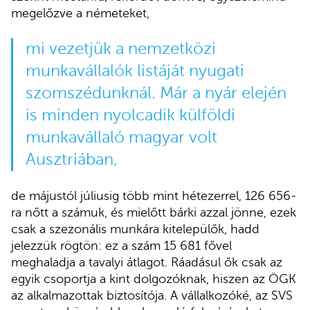
megelőzve a németeket,
mi vezetjük a nemzetközi
munkavállalók listáját nyugati
szomszédunknál. Már a nyár elején
is minden nyolcadik külföldi
munkavállaló magyar volt
Ausztriában,
de májustól júliusig több mint hétezerrel, 126 656-
ra nőtt a számuk, és mielőtt bárki azzal jönne, ezek
csak a szezonális munkára kitelepülők, hadd
jelezzük rögtön: ez a szám 15 681 fővel
meghaladja a tavalyi átlagot. Ráadásul ők csak az
egyik csoportja a kint dolgozóknak, hiszen az ÖGK
az alkalmazottak biztosítója. A vállalkozóké, az SVS