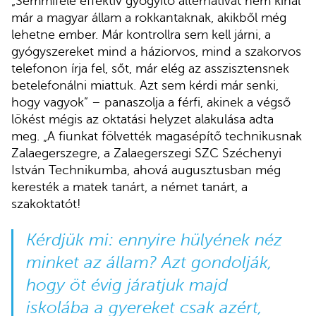
„Semmiféle effektív gyógyító alternatívát nem kínál
már a magyar állam a rokkantaknak, akikből még
lehetne ember. Már kontrollra sem kell járni, a
gyógyszereket mind a háziorvos, mind a szakorvos
telefonon írja fel, sőt, már elég az asszisztensnek
betelefonálni miattuk. Azt sem kérdi már senki,
hogy vagyok” – panaszolja a férfi, akinek a végső
lökést mégis az oktatási helyzet alakulása adta
meg. „A fiunkat fölvették magasépítő technikusnak
Zalaegerszegre, a Zalaegerszegi SZC Széchenyi
István Technikumba, ahová augusztusban még
keresték a matek tanárt, a német tanárt, a
szakoktatót!
Kérdjük mi: ennyire hülyének néz
minket az állam? Azt gondolják,
hogy öt évig járatjuk majd
iskolába a gyereket csak azért,