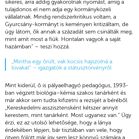
sikeres, arra addig gyakorolnak nyomást, amíg a
tulajdonos el nem adja egy kormányközeli
vállalatnak. Mindig rendszerkritikus voltam, a
Gyurcsány-kormányt is keményen kritizáltam, de
úgy látom, ők annak a századát sem csinálták meg,
mint amit most a fiúk. Hontalan vagyok a saját
hazámban” – teszi hozzá.
„Mintha egy őrült, vak kocsis hajszolná a
lovakat” – igazgatók a státusztörvényről
Mint kiderül, ő is pályaelhagyó pedagógus, 1993-
ban végzett biológia–kémia szakos tanárként és
már akkor sem tudta kifizetni a rezsijét a béréből.
„Kereskedelmi asszisztensként kétszer annyit
kerestem, mint tanárként. Most ugyanez van.” Úgy
érzi, ez az utolsó lehetősége, hogy a lánya
érdekében lépjen, bár tisztában van vele, hogy
ötven fölött már így sem lesz könnyű számára a