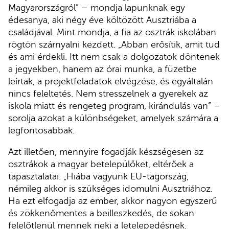
Magyarországról” – mondja lapunknak egy
édesanya, aki négy éve költözött Ausztriába a
családjával. Mint mondja, a fia az osztrák iskolában
rögtön szárnyalni kezdett. „Abban erősítik, amit tud
és ami érdekli. Itt nem csak a dolgozatok döntenek
a jegyekben, hanem az órai munka, a füzetbe
leírtak, a projektfeladatok elvégzése, és egyáltalán
nincs feleltetés. Nem stresszelnek a gyerekek az
iskola miatt és rengeteg program, kirándulás van” –
sorolja azokat a különbségeket, amelyek számára a
legfontosabbak.
Azt illetően, mennyire fogadják készségesen az
osztrákok a magyar betelepülőket, eltérőek a
tapasztalatai. „Hiába vagyunk EU-tagország,
némileg akkor is szükséges idomulni Ausztriához.
Ha ezt elfogadja az ember, akkor nagyon egyszerű
és zökkenőmentes a beilleszkedés, de sokan
felelőtlenül mennek neki a letelepedésnek.