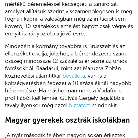
mértékű béremeléssel kecsegteti a tanárokat,
amelyet állításuk szerint visszamenőlegesen is meg
fognak kapni, a valóságban még az inflációt sem
követő, 10 százalékos emelést hajtott csak végre és
ennyit is irányoz elő a jövő évre.
Mindezért a kormány továbbra is Brüsszelt és az
ellenzéket okolja, jóllehet, a bérrendezésre szánt
összeg mindössze 12 százaléka érkezne az uniós
forrásokból. Ráadásul, mint azt Maruzsa Zoltán
köznevelési államtitkár
bevallota
, van is a
költségvetésben fedezet a 10 százaléknál nagyobb
béremelésre. Ha máshonnan nem, a Vodafone
profitjából kell lennie. Gulyás Gergely legalábbis
tavaly ilyenkor még ezzel
biztatott
mindenkit.
Magyar gyerekek osztrák iskolákban
„A nyár második felében nagyon sokan érkeztek