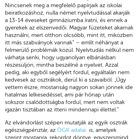
Nincsenek meg a megfelelő papírjaik az iskolai
beiratkozáshoz, nulla német nyelvtudással akarják
a 13-14 éveseket gimnáziumba íratni, és ennek a
gyerekek az elszenvedői. Magyar füzeteket akarnak
használni, mert otthon olcsóbb, mint itt, miközben
itt más szabványok vannak” – említ néhányat a
felmerülő problémák közül. Nyelvtudás nélkül nem
várhatja senki, hogy ugyanolyan elbánásban
részesüljön, mintha beszélné a nyelvet. Azzal
pedig, aki egyből segélyért fordul, egyáltalán nem
kedvesek az osztrákok, derül ki a szavaiból. „Úgy
vettem észre, mostanság nagyon sokan jönnek ide
hatalmas lelkesedéssel, ami pár hónap után
sokszor csalódottságba fordul, mert nem voltak
igazán tisztában az itteni mindennapi élettel.”
Az elvándorlást szépen mutatják az egyik osztrák
egészségpénztár, az
ÖGK adatai
is, amelyek
szerint mostanra, rekordot döntve, egyszersmind