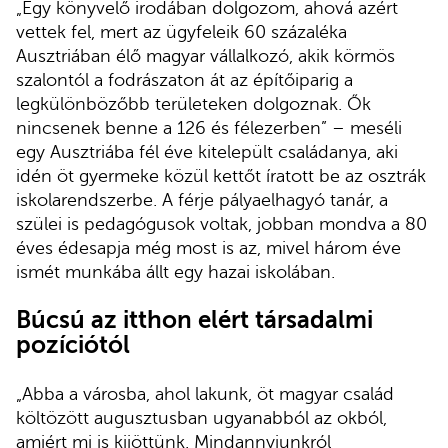
„Egy könyvelő irodában dolgozom, ahová azért
vettek fel, mert az ügyfeleik 60 százaléka
Ausztriában élő magyar vállalkozó, akik körmös
szalontól a fodrászaton át az építőiparig a
legkülönbözőbb területeken dolgoznak. Ők
nincsenek benne a 126 és félezerben” – meséli
egy Ausztriába fél éve kitelepült családanya, aki
idén öt gyermeke közül kettőt íratott be az osztrák
iskolarendszerbe. A férje pályaelhagyó tanár, a
szülei is pedagógusok voltak, jobban mondva a 80
éves édesapja még most is az, mivel három éve
ismét munkába állt egy hazai iskolában.
Búcsú az itthon elért társadalmi
pozíciótól
„Abba a városba, ahol lakunk, öt magyar család
költözött augusztusban ugyanabból az okból,
amiért mi is kijöttünk. Mindannyiunkról