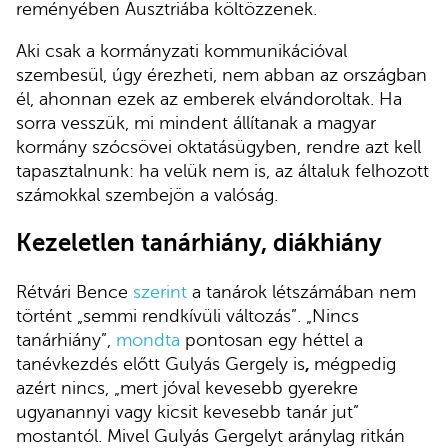
reményében Ausztriába költözzenek.
Aki csak a kormányzati kommunikációval
szembesül, úgy érezheti, nem abban az országban
él, ahonnan ezek az emberek elvándoroltak. Ha
sorra vesszük, mi mindent állítanak a magyar
kormány szócsövei oktatásügyben, rendre azt kell
tapasztalnunk: ha velük nem is, az általuk felhozott
számokkal szembejön a valóság.
Kezeletlen tanárhiány, diákhiány
Rétvári Bence
szerint
a tanárok létszámában nem
történt „semmi rendkívüli változás”. „Nincs
tanárhiány”,
mondta
pontosan egy héttel a
tanévkezdés előtt Gulyás Gergely is
,
mégpedig
azért nincs, „mert jóval kevesebb gyerekre
ugyanannyi vagy kicsit kevesebb tanár jut”
mostantól. Mivel Gulyás Gergelyt aránylag ritkán