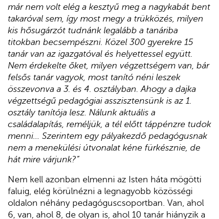
már nem volt elég a kesztyű meg a nagykabát bent
takaróval sem, így most megy a trükközés, milyen
kis hősugárzót tudnánk legalább a tanáriba
titokban becsempészni. Közel 300 gyerekre 15
tanár van az igazgatóval és helyettessel együtt.
Nem érdekelte őket, milyen végzettségem van, bár
felsős tanár vagyok, most tanító néni leszek
összevonva a 3. és 4. osztályban. Ahogy a dajka
végzettségű pedagógiai asszisztensünk is az 1.
osztály tanítója lesz. Nálunk aktuális a
családalapítás, reméljük, a tél előtt táppénzre tudok
menni… Szerintem egy pályakezdő pedagógusnak
nem a menekülési útvonalat kéne fürkésznie, de
hát mire várjunk?”
Nem kell azonban elmenni az Isten háta mögötti
faluig, elég körülnézni a legnagyobb közösségi
oldalon néhány pedagóguscsoportban. Van, ahol
6, van, ahol 8, de olyan is, ahol 10 tanár hiányzik a