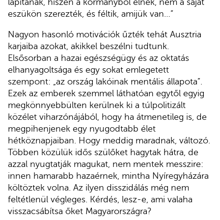
lapítanak, hiszen a kormányból élnek, nem a saját
eszükön szerezték, és féltik, amijük van…”
Nagyon hasonló motivációk űzték tehát Ausztria
karjaiba azokat, akikkel beszélni tudtunk.
Elsősorban a hazai egészségügy és az oktatás
elhanyagoltsága és egy sokat emlegetett
szempont: „az ország lakóinak mentális állapota”.
Ezek az emberek szemmel láthatóan egytől egyig
megkönnyebbülten kerülnek ki a túlpolitizált
közélet viharzónájából, hogy ha átmenetileg is, de
megpihenjenek egy nyugodtabb élet
hétköznapjaiban. Hogy meddig maradnak, változó.
Többen közülük idős szülőket hagytak hátra, de
azzal nyugtatják magukat, nem mentek messzire:
innen hamarabb hazaérnek, mintha Nyíregyházára
költöztek volna. Az ilyen disszidálás még nem
feltétlenül végleges. Kérdés, lesz-e, ami valaha
visszacsábítsa őket Magyarországra?