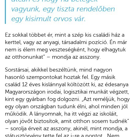
vagyunk, egy tiszta rendelőben
egy kisimult orvos vár.
Ez sokkal többet ér, mint a szép kis családi ház a
kerttel, vagy az anyagi, társadalmi pozíció. Én már
nem is élem meg veszteségként, hogy elhagytuk
az otthonunkat” – mondja az asszony.
Sorstársai, akikkel beszéltünk, mind nagyon
hasonló szempontokat hoztak fel. Egy másik
család 12 éves kislánnyal költözött ki, az édesanya
Magyarországon irodai, logisztikai munkát végzett,
kint egy gyárban fog dolgozni. „Azt reméljük, hogy
egy olyan országban tudunk élni, ahol minden jól
működik. A lányomnak, ha itt végzi az iskoláit,
olyan jövőt biztosítok, amit otthon sosem tudnék”
– sorolja érveit az asszony, akinél, mint mondja, a
státusztörvény tette fel az i-re a pontot. „Nem