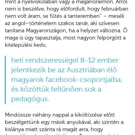
mint a nyelviskolában vagy a magánóráimon. Arról
nem is beszélve, hogy előfordult, hogy februárban
nem volt áram, se fűtés a tanteremben” – meséli
az angol–történelem szakos tanár, aki szívesen
tanítana Magyarországon, ha a helyzet változna. Ő
maga is úgy tapasztalja, most nagyon felpörgött a
kitelepülési kedv,
heti rendszerességel 8-12 ember
jelentkezik be az Ausztriában élő
magyarok facebook-csoportjaiba,
és közöttük feltűnően sok a
pedagógus.
Mindössze néhány nappal a kiköltözése előtt
beszélgettünk egy másik anyukával, aki szintén a
kislánya miatt szánta rá magát arra, hogy