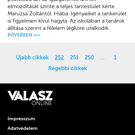
elmozdítását szinte a teljes tantestület kérte
Maruzsa Zoltántól. Hiába. Igényeiket a tankerület
is figyelmen kívül hagyta. Az iskolában a tanárok
állítása szerint a félelem légköre uralkodik.
BŐVEBBEN >>>
Újabb cikkek
252
251
250
…
1
Régebbi cikkek
Impresszum
Adatvédelem