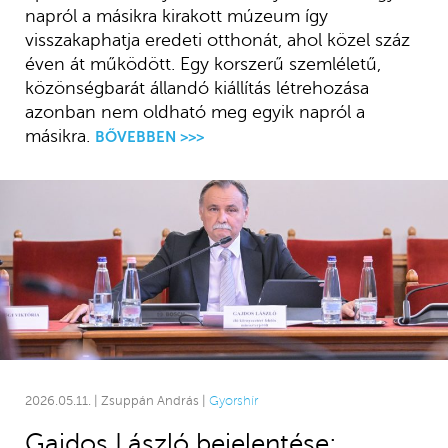
napról a másikra kirakott múzeum így
visszakaphatja eredeti otthonát, ahol közel száz
éven át működött. Egy korszerű szemléletű,
közönségbarát állandó kiállítás létrehozása
azonban nem oldható meg egyik napról a
másikra.
BŐVEBBEN >>>
2026.05.11. | Zsuppán András |
Gyorshír
Gajdos László bejelentése: