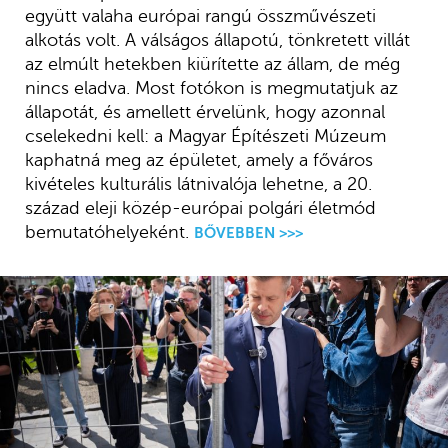
együtt valaha európai rangú összművészeti
alkotás volt. A válságos állapotú, tönkretett villát
az elmúlt hetekben kiürítette az állam, de még
nincs eladva. Most fotókon is megmutatjuk az
állapotát, és amellett érvelünk, hogy azonnal
cselekedni kell: a Magyar Építészeti Múzeum
kaphatná meg az épületet, amely a főváros
kivételes kulturális látnivalója lehetne, a 20.
század eleji közép-európai polgári életmód
bemutatóhelyeként.
BŐVEBBEN >>>