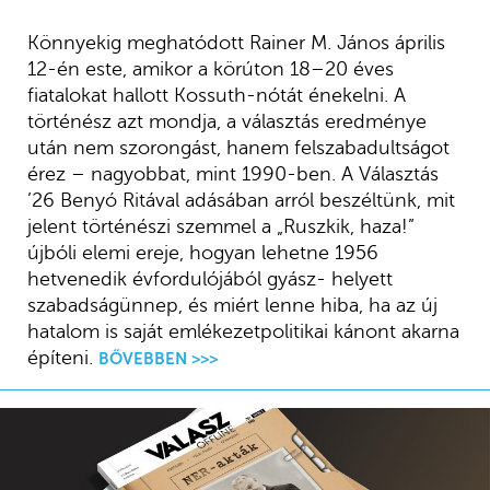
Könnyekig meghatódott Rainer M. János április
12-én este, amikor a körúton 18–20 éves
fiatalokat hallott Kossuth-nótát énekelni. A
történész azt mondja, a választás eredménye
után nem szorongást, hanem felszabadultságot
érez – nagyobbat, mint 1990-ben. A Választás
’26 Benyó Ritával adásában arról beszéltünk, mit
jelent történészi szemmel a „Ruszkik, haza!”
újbóli elemi ereje, hogyan lehetne 1956
hetvenedik évfordulójából gyász- helyett
szabadságünnep, és miért lenne hiba, ha az új
hatalom is saját emlékezetpolitikai kánont akarna
építeni.
BŐVEBBEN >>>