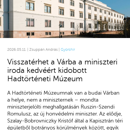
2026.05.11. | Zsuppán András |
Gyorshír
Visszatérhet a Várba a miniszteri
iroda kedvéért kidobott
Hadtörténeti Múzeum
A Hadtörténeti Múzeumnak van a budai Várban
a helye, nem a miniszternek – mondta
miniszterjelölti meghallgatásán Ruszin-Szendi
Romulusz, az új honvédelmi miniszter. Az elődje,
Szalay-Bobrovniczky Kristóf által a Kapisztrán téri
épületből botrányos körülmények között, egyik