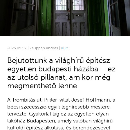
2026.05.13. | Zsuppán András |
Kult
Bejutottunk a világhírű építész
egyetlen budapesti házába – ez
az utolsó pillanat, amikor még
megmenthető lenne
A Trombitás úti Pikler-villát Josef Hoffmann, a
bécsi szecesszió egyik leghíresebb mestere
tervezte. Gyakorlatilag ez az egyetlen olyan
lakóház Budapesten, amely valóban világhírű
külföldi építész alkotása, és berendezésével