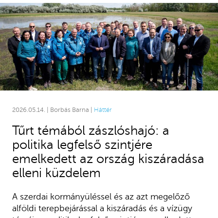
2026.05.14. | Borbás Barna |
Háttér
Tűrt témából zászlóshajó: a
politika legfelső szintjére
emelkedett az ország kiszáradása
elleni küzdelem
A szerdai kormányüléssel és az azt megelőző
alföldi terepbejárással a kiszáradás és a vízügy