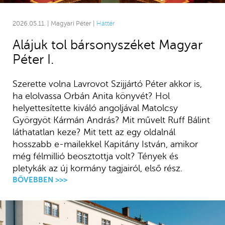
2026.05.11. | Magyari Péter |
Háttér
Alájuk tol bársonyszéket Magyar
Péter I.
Szerette volna Lavrovot Szijjártó Péter akkor is,
ha elolvassa Orbán Anita könyvét? Hol
helyettesítette kiváló angoljával Matolcsy
Györgyöt Kármán András? Mit művelt Ruff Bálint
láthatatlan keze? Mit tett az egy oldalnál
hosszabb e-mailekkel Kapitány István, amikor
még félmillió beosztottja volt? Tények és
pletykák az új kormány tagjairól, első rész.
BŐVEBBEN >>>