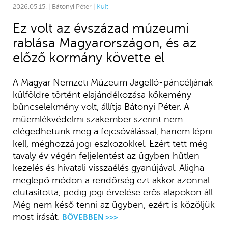
2026.05.15. | Bátonyi Péter |
Kult
Ez volt az évszázad múzeumi
rablása Magyarországon, és az
előző kormány követte el
A Magyar Nemzeti Múzeum Jagelló-páncéljának
külföldre történt elajándékozása kőkemény
bűncselekmény volt, állítja Bátonyi Péter. A
műemlékvédelmi szakember szerint nem
elégedhetünk meg a fejcsóválással, hanem lépni
kell, méghozzá jogi eszközökkel. Ezért tett még
tavaly év végén feljelentést az ügyben hűtlen
kezelés és hivatali visszaélés gyanújával. Aligha
meglepő módon a rendőrség ezt akkor azonnal
elutasította, pedig jogi érvelése erős alapokon áll.
Még nem késő tenni az ügyben, ezért is közöljük
most írását.
BŐVEBBEN >>>