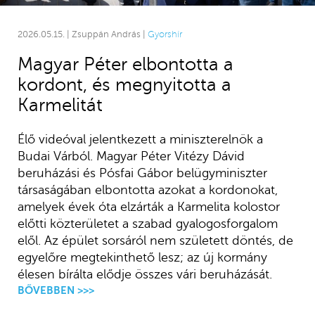
2026.05.15. | Zsuppán András |
Gyorshír
Magyar Péter elbontotta a
kordont, és megnyitotta a
Karmelitát
Élő videóval jelentkezett a miniszterelnök a
Budai Várból. Magyar Péter Vitézy Dávid
beruházási és Pósfai Gábor belügyminiszter
társaságában elbontotta azokat a kordonokat,
amelyek évek óta elzárták a Karmelita kolostor
előtti közterületet a szabad gyalogosforgalom
elől. Az épület sorsáról nem született döntés, de
egyelőre megtekinthető lesz; az új kormány
élesen bírálta elődje összes vári beruházását.
BŐVEBBEN >>>