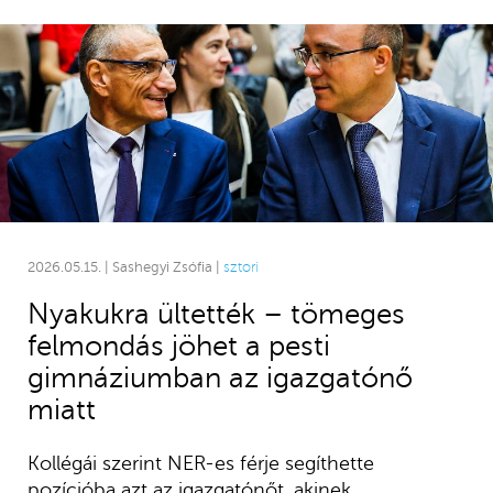
2026.05.15. | Sashegyi Zsófia |
sztori
Nyakukra ültették – tömeges
felmondás jöhet a pesti
gimnáziumban az igazgatónő
miatt
Kollégái szerint NER-es férje segíthette
pozícióba azt az igazgatónőt, akinek