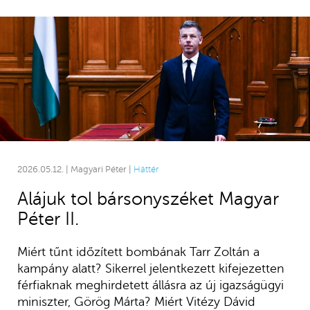
2026.05.12. | Magyari Péter |
Háttér
Alájuk tol bársonyszéket Magyar
Péter II.
Miért tűnt időzített bombának Tarr Zoltán a
kampány alatt? Sikerrel jelentkezett kifejezetten
férfiaknak meghirdetett állásra az új igazságügyi
miniszter, Görög Márta? Miért Vitézy Dávid