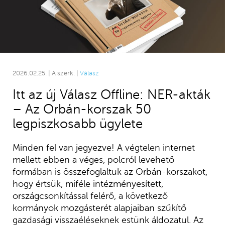
2026.02.25. | A szerk. |
Válasz
Itt az új Válasz Offline: NER-akták
– Az Orbán-korszak 50
legpiszkosabb ügylete
Minden fel van jegyezve! A végtelen internet
mellett ebben a véges, polcról levehető
formában is összefoglaltuk az Orbán-korszakot,
hogy értsük, miféle intézményesített,
országcsonkítással felérő, a következő
kormányok mozgásterét alapjaiban szűkítő
gazdasági visszaéléseknek estünk áldozatul. Az