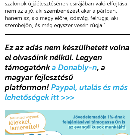
szalonok újjáélesztésének csírájában való elfojtása:
nem az a jó, aki szembenézést akar a pártban,
hanem az, aki megy előre, odavág, felrúgja, aki
szembejön, és még egyszer vesén rúgja.”
Ez az adás nem készülhetett volna
el olvasóink nélkül. Legyen
támogatónk
a Donably-n
, a
magyar fejlesztésű
platformon!
Paypal, utalás és más
lehetőségek itt >>>