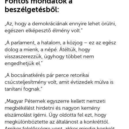
Fontos mondatok a
beszélgetésből:
„Az, hogy a demokráciának ennyire lehet örülni,
egészen elképesztő élmény volt.”
„A parlament, a hatalom, a közjog – ez az egész
dolog a mienk, a népé. Átéltük, hogy
visszaszerezzük, úgyhogy többet nem
engedhetjük el.”
„A bocsánatkérés pár perce retorikai
csúcsteljesítmény volt, amit évtizedek múlva is
tanítani fognak.”
„Magyar Péternek egyszerre kellett nemzeti
megbékélést hirdetni és nagyon kemény
elszámolást ígérni. Úgy oldotta fel ezt, hogy
megkülönböztette az általánost a konkréttól.
Amikor felelősségre vont, akkor mindig konkrét