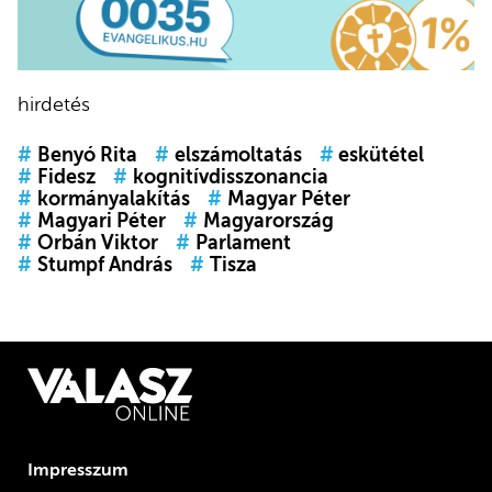
hirdetés
#
Benyó Rita
#
elszámoltatás
#
eskütétel
#
Fidesz
#
kognitívdisszonancia
#
kormányalakítás
#
Magyar Péter
#
Magyari Péter
#
Magyarország
#
Orbán Viktor
#
Parlament
#
Stumpf András
#
Tisza
Impresszum