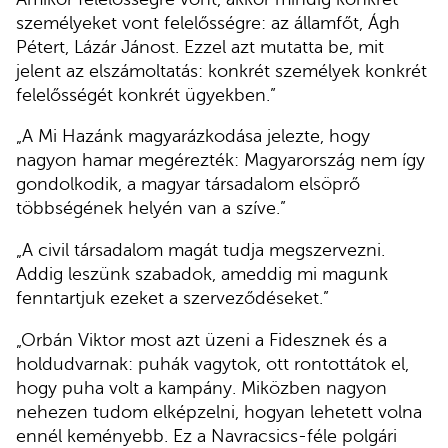
személyeket vont felelősségre: az államfőt, Ágh
Pétert, Lázár Jánost. Ezzel azt mutatta be, mit
jelent az elszámoltatás: konkrét személyek konkrét
felelősségét konkrét ügyekben.”
„A Mi Hazánk magyarázkodása jelezte, hogy
nagyon hamar megérezték: Magyarország nem így
gondolkodik, a magyar társadalom elsöprő
többségének helyén van a szíve.”
„A civil társadalom magát tudja megszervezni.
Addig leszünk szabadok, ameddig mi magunk
fenntartjuk ezeket a szerveződéseket.”
„Orbán Viktor most azt üzeni a Fidesznek és a
holdudvarnak: puhák vagytok, ott rontottátok el,
hogy puha volt a kampány. Miközben nagyon
nehezen tudom elképzelni, hogyan lehetett volna
ennél keményebb. Ez a Navracsics-féle polgári