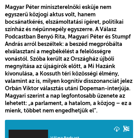
Magyar Péter miniszterelnöki esküje nem
egyszerű közjogi aktus volt, hanem
bocsánatkérés, elszámoltatási ígéret, politikai
színház és népünnepély egyszerre. A Válasz
Podcastban Benyó Rita, Magyari Péter és Stumpf
András arról beszéltek: a beszéd megpróbálta
elválasztani a megbékélést a felelősségre
vonástól. Szóba került az Országház újbóli
megnyitása az újságírók előtt, a Mi Hazánk
kivonulása, a Kossuth téri közösségi élmény,
valamint az is, milyen kognitív disszonanciát jelez
Orbán Viktor választás utáni Dopeman-interjúja.
Magyari szerint a nap legfontosabb üzenete az
lehetett: „a parlament, a hatalom, a közjog – ez a
mienk, többet nem engedhetjük el”.