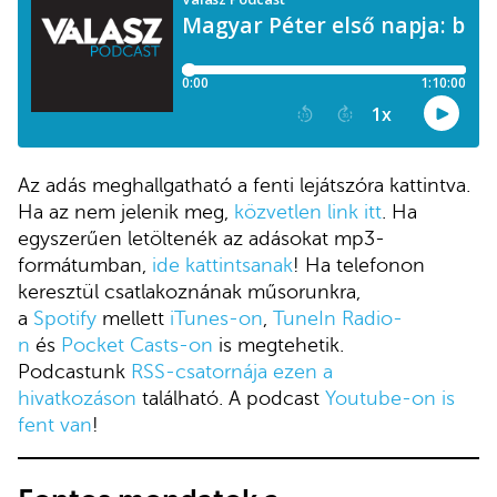
Az adás meghallgatható a fenti lejátszóra kattintva.
Ha az nem jelenik meg,
közvetlen link itt
. Ha
egyszerűen letöltenék az adásokat mp3-
formátumban,
ide kattintsanak
! Ha telefonon
keresztül csatlakoznának műsorunkra,
a
Spotify
mellett
iTunes-on
,
TuneIn Radio-
n
és
Pocket Casts-on
is megtehetik.
Podcastunk
RSS-csatornája ezen a
hivatkozáson
található. A podcast
Youtube-on is
fent van
!