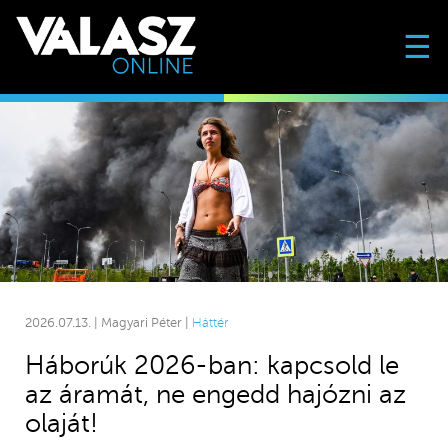
☰
2026.07.13. | Magyari Péter |
Háttér
Háborúk 2026-ban: kapcsold le
az áramát, ne engedd hajózni az
olaját!