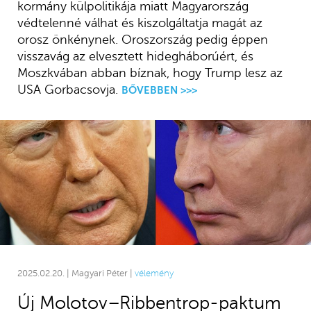
kormány külpolitikája miatt Magyarország
védtelenné válhat és kiszolgáltatja magát az
orosz önkénynek. Oroszország pedig éppen
visszavág az elvesztett hidegháborúért, és
Moszkvában abban bíznak, hogy Trump lesz az
USA Gorbacsovja.
BŐVEBBEN >>>
2025.02.20. | Magyari Péter |
vélemény
Új Molotov–Ribbentrop-paktum