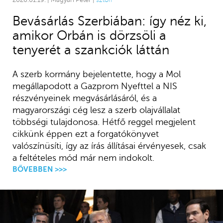
2026.01.19. | Magyari Péter |
sztori
Bevásárlás Szerbiában: így néz ki,
amikor Orbán is dörzsöli a
tenyerét a szankciók láttán
A szerb kormány bejelentette, hogy a Mol
megállapodott a Gazprom Nyefttel a NIS
részvényeinek megvásárlásáról, és a
magyarországi cég lesz a szerb olajvállalat
többségi tulajdonosa. Hétfő reggel megjelent
cikkünk éppen ezt a forgatókönyvet
valószínüsíti, így az írás állításai érvényesek, csak
a feltételes mód már nem indokolt.
BŐVEBBEN >>>