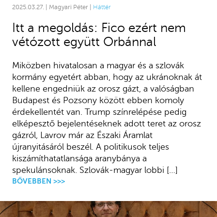
2025.03.27. | Magyari Péter |
Háttér
Itt a megoldás: Fico ezért nem
vétózott együtt Orbánnal
Miközben hivatalosan a magyar és a szlovák
kormány egyetért abban, hogy az ukránoknak át
kellene engedniük az orosz gázt, a valóságban
Budapest és Pozsony között ebben komoly
érdekellentét van. Trump színrelépése pedig
elképesztő bejelentéseknek adott teret az orosz
gázról, Lavrov már az Északi Áramlat
újranyitásáról beszél. A politikusok teljes
kiszámíthatatlansága aranybánya a
spekulánsoknak. Szlovák-magyar lobbi […]
BŐVEBBEN >>>