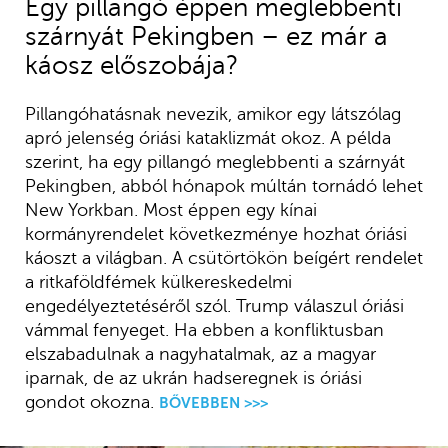
Egy pillangó éppen meglebbenti
szárnyát Pekingben – ez már a
káosz előszobája?
Pillangóhatásnak nevezik, amikor egy látszólag
apró jelenség óriási kataklizmát okoz. A példa
szerint, ha egy pillangó meglebbenti a szárnyát
Pekingben, abból hónapok múltán tornádó lehet
New Yorkban. Most éppen egy kínai
kormányrendelet következménye hozhat óriási
káoszt a világban. A csütörtökön beígért rendelet
a ritkaföldfémek külkereskedelmi
engedélyeztetéséről szól. Trump válaszul óriási
vámmal fenyeget. Ha ebben a konfliktusban
elszabadulnak a nagyhatalmak, az a magyar
iparnak, de az ukrán hadseregnek is óriási
gondot okozna.
BŐVEBBEN >>>