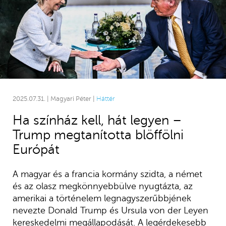
2025.07.31. | Magyari Péter |
Háttér
Ha színház kell, hát legyen –
Trump megtanította blöffölni
Európát
A magyar és a francia kormány szidta, a német
és az olasz megkönnyebbülve nyugtázta, az
amerikai a történelem legnagyszerűbbjének
nevezte Donald Trump és Ursula von der Leyen
kereskedelmi megállapodását. A legérdekesebb