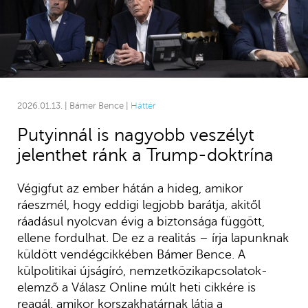
2026.01.13. | Bámer Bence |
Háttér
Putyinnál is nagyobb veszélyt
jelenthet ránk a Trump-doktrína
Végigfut az ember hátán a hideg, amikor
ráeszmél, hogy eddigi legjobb barátja, akitől
ráadásul nyolcvan évig a biztonsága függött,
ellene fordulhat. De ez a realitás – írja lapunknak
küldött vendégcikkében Bámer Bence. A
külpolitikai újságíró, nemzetközikapcsolatok-
elemző a Válasz Online múlt heti cikkére is
reagál, amikor korszakhatárnak látja a