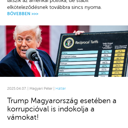
látszik az amerikai politika, de stabil
elköteleződésnek továbbra sincs nyoma.
BŐVEBBEN >>>
2025.04.07. | Magyari Péter |
Háttér
Trump Magyarország esetében a
korrupcióval is indokolja a
vámokat!