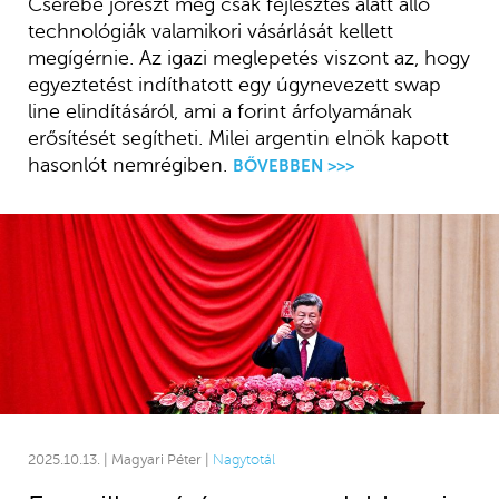
Cserébe jórészt még csak fejlesztés alatt álló
technológiák valamikori vásárlását kellett
megígérnie. Az igazi meglepetés viszont az, hogy
egyeztetést indíthatott egy úgynevezett swap
line elindításáról, ami a forint árfolyamának
erősítését segítheti. Milei argentin elnök kapott
hasonlót nemrégiben.
BŐVEBBEN >>>
2025.10.13. | Magyari Péter |
Nagytotál