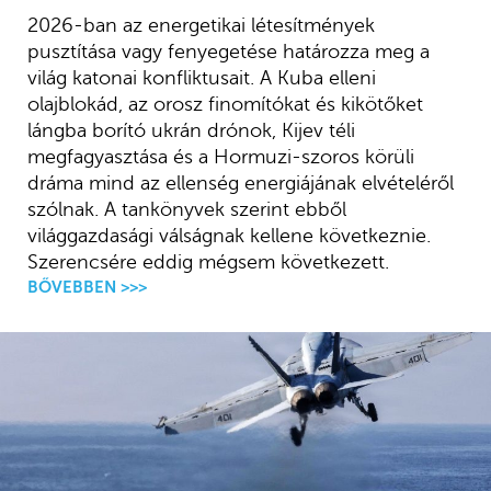
2026-ban az energetikai létesítmények
pusztítása vagy fenyegetése határozza meg a
világ katonai konfliktusait. A Kuba elleni
olajblokád, az orosz finomítókat és kikötőket
lángba borító ukrán drónok, Kijev téli
megfagyasztása és a Hormuzi-szoros körüli
dráma mind az ellenség energiájának elvételéről
szólnak. A tankönyvek szerint ebből
világgazdasági válságnak kellene következnie.
Szerencsére eddig mégsem következett.
BŐVEBBEN >>>