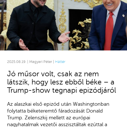
2025.08.19. | Magyari Péter |
Háttér
Jó műsor volt, csak az nem
látszik, hogy lesz ebből béke – a
Trump-show tegnapi epizódjáról
Az alaszkai első epizód után Washingtonban
folytatta béketeremtő fáradozását Donald
Trump. Zelenszkij mellett az európai
nagyhatalmak vezetői asszisztáltak ezúttal a