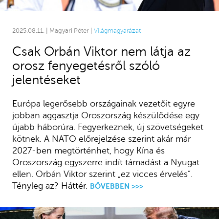
2025.08.11. | Magyari Péter |
Világmagyarázat
Csak Orbán Viktor nem látja az
orosz fenyegetésről szóló
jelentéseket
Európa legerősebb országainak vezetőit egyre
jobban aggasztja Oroszország készülődése egy
újabb háborúra. Fegyerkeznek, új szövetségeket
kötnek. A NATO előrejelzése szerint akár már
2027-ben megtörténhet, hogy Kína és
Oroszország egyszerre indít támadást a Nyugat
ellen. Orbán Viktor szerint „ez vicces érvelés”.
Tényleg az? Háttér.
BŐVEBBEN >>>