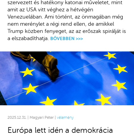
szervezett és hatékony katonai műveletet, mint
amit az USA vitt véghez a hétvégén
Venezuelában. Ami történt, az önmagában még
nem merénylet a régi rend ellen, de amikkel
Trump közben fenyeget, az az erőszak spirálját is
a elszabadíthatja.
BŐVEBBEN >>>
2025.12.31. | Magyari Péter |
vélemény
Európa lett idén a demokrácia