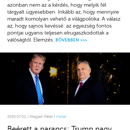
azonban nem az a kérdés, hogy melyik fél
tárgyalt ügyesebben. Inkább az, hogy mennyire
maradt komolyan vehető a világpolitika. A válasz
az, hogy sajnos kevéssé: az egyezség fontos
pontjai ugyanis teljesen elrugaszkodottak a
valóságtól. Elemzés.
BŐVEBBEN >>>
2025.07.02. | Magyari Péter |
Háttér
Beérett a narancs: Trump nagy