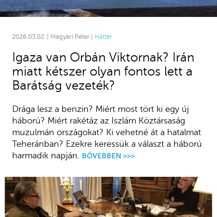
2026.03.02. | Magyari Péter |
Háttér
Igaza van Orbán Viktornak? Irán
miatt kétszer olyan fontos lett a
Barátság vezeték?
Drága lesz a benzin? Miért most tört ki egy új
háború? Miért rakétáz az Iszlám Köztársaság
muzulmán országokat? Ki vehetné át a hatalmat
Teheránban? Ezekre keressük a választ a háború
harmadik napján.
BŐVEBBEN >>>