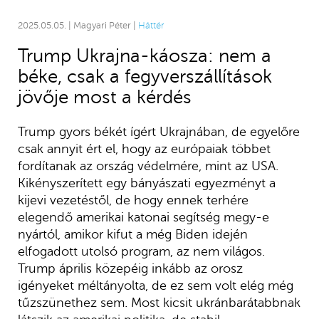
2025.05.05. | Magyari Péter |
Háttér
Trump Ukrajna-káosza: nem a
béke, csak a fegyverszállítások
jövője most a kérdés
Trump gyors békét ígért Ukrajnában, de egyelőre
csak annyit ért el, hogy az európaiak többet
fordítanak az ország védelmére, mint az USA.
Kikényszerített egy bányászati egyezményt a
kijevi vezetéstől, de hogy ennek terhére
elegendő amerikai katonai segítség megy-e
nyártól, amikor kifut a még Biden idején
elfogadott utolsó program, az nem világos.
Trump április közepéig inkább az orosz
igényeket méltányolta, de ez sem volt elég még
tűzszünethez sem. Most kicsit ukránbarátabbnak