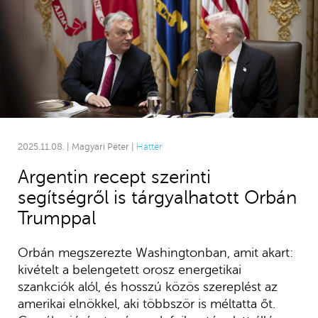
2025.11.08. | Magyari Péter |
Háttér
Argentin recept szerinti
segítségről is tárgyalhatott Orbán
Trumppal
Orbán megszerezte Washingtonban, amit akart:
kivételt a belengetett orosz energetikai
szankciók alól, és hosszú közös szereplést az
amerikai elnökkel, aki többször is méltatta őt.