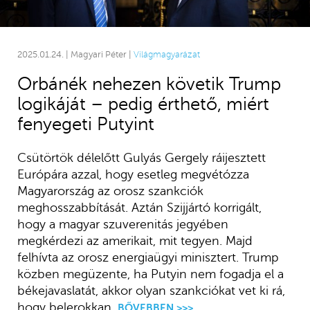
2025.01.24. | Magyari Péter |
Világmagyarázat
Orbánék nehezen követik Trump
logikáját – pedig érthető, miért
fenyegeti Putyint
Csütörtök délelőtt Gulyás Gergely ráijesztett
Európára azzal, hogy esetleg megvétózza
Magyarország az orosz szankciók
meghosszabbítását. Aztán Szijjártó korrigált,
hogy a magyar szuverenitás jegyében
megkérdezi az amerikait, mit tegyen. Majd
felhívta az orosz energiaügyi minisztert. Trump
közben megüzente, ha Putyin nem fogadja el a
békejavaslatát, akkor olyan szankciókat vet ki rá,
hogy belerokkan.
BŐVEBBEN >>>