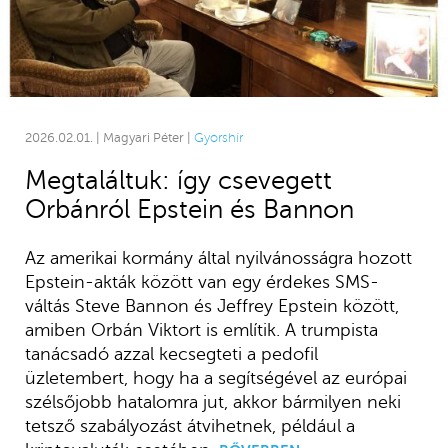
2026.02.01. | Magyari Péter |
Gyorshír
Megtaláltuk: így csevegett
Orbánról Epstein és Bannon
Az amerikai kormány által nyilvánosságra hozott
Epstein-akták között van egy érdekes SMS-
váltás Steve Bannon és Jeffrey Epstein között,
amiben Orbán Viktort is említik. A trumpista
tanácsadó azzal kecsegteti a pedofil
üzletembert, hogy ha a segítségével az európai
szélsőjobb hatalomra jut, akkor bármilyen neki
tetsző szabályozást átvihetnek, például a