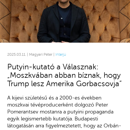
2025.03.11. | Magyari Péter |
Interjú
Putyin-kutató a Válasznak:
„Moszkvában abban bíznak, hogy
Trump lesz Amerika Gorbacsovja”
A kijevi születésű és a 2000-es években
moszkvai tévéproducerként dolgozó Peter
Pomerantsev mostanra a putyini propaganda
egyik legismertebb kutatója. Budapesti
látogatásán arra figyelmeztetett, hogy az Orbán-