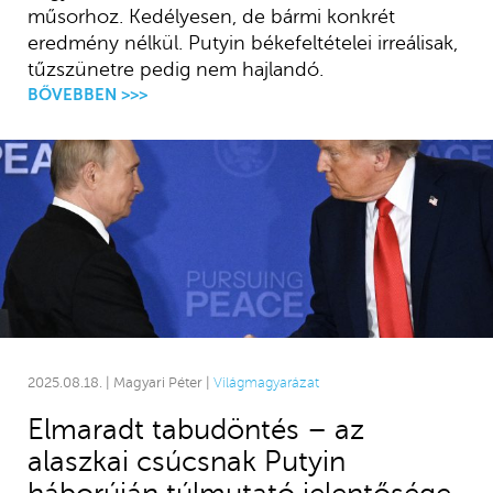
műsorhoz. Kedélyesen, de bármi konkrét
eredmény nélkül. Putyin békefeltételei irreálisak,
tűzszünetre pedig nem hajlandó.
BŐVEBBEN >>>
2025.08.18. | Magyari Péter |
Világmagyarázat
Elmaradt tabudöntés – az
alaszkai csúcsnak Putyin