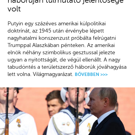
háborúján túlmutató jelentősége
volt
Putyin egy százéves amerikai külpolitikai
doktrínát, az 1945 után érvénybe lépett
nagyhatalmi konszenzust próbálta felrúgatni
Trumppal Alaszkában pénteken. Az amerikai
elnök néhány szimbolikus gesztussal jelezte
ugyan a nyitottságát, de végül ellenállt. A nagy
tabudöntés a területszerző háborúk jóváhagyása
lett volna. Világmagyarázat.
BŐVEBBEN >>>