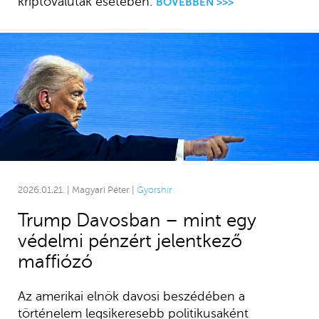
kriptovaluták esetében.
BŐVEBBEN >>>
2026.01.21. | Magyari Péter |
Gyorshír
Trump Davosban – mint egy
védelmi pénzért jelentkező
maffiózó
Az amerikai elnök davosi beszédében a
történelem legsikeresebb politikusaként