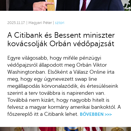
2025.11.17. | Magyari Péter |
sztori
A Citibank és Bessent miniszter
kovácsolják Orbán védőpajzsát
Egyre világosabb, hogy miféle pénzügyi
védőpajzsról állapodott meg Orbán Viktor
Washingtonban. Elsőként a Válasz Online írta
meg, hogy egy úgynevezett swap line
megállapodás körvonalazódik, és értesüléseink
szerint a terv továbbra is napirenden van.
Továbbá nem kizárt, hogy nagyobb hitelt is
felvesz a magyar kormány amerikai bankoktól. A
főszereplő itt a Citibank lehet.
BŐVEBBEN >>>