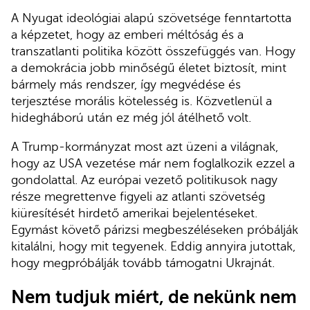
A Nyugat ideológiai alapú szövetsége fenntartotta
a képzetet, hogy az emberi méltóság és a
transzatlanti politika között összefüggés van. Hogy
a demokrácia jobb minőségű életet biztosít, mint
bármely más rendszer, így megvédése és
terjesztése morális kötelesség is. Közvetlenül a
hidegháború után ez még jól átélhető volt.
A Trump-kormányzat most azt üzeni a világnak,
hogy az USA vezetése már nem foglalkozik ezzel a
gondolattal. Az európai vezető politikusok nagy
része megrettenve figyeli az atlanti szövetség
kiüresítését hirdető amerikai bejelentéseket.
Egymást követő párizsi megbeszéléseken próbálják
kitalálni, hogy mit tegyenek. Eddig annyira jutottak,
hogy megpróbálják tovább támogatni Ukrajnát.
Nem tudjuk miért, de nekünk nem