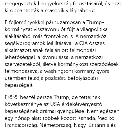
megegyeztek Lengyelország felosztásáról, és ezzel
kirobbantották a második világháborút.
E fejleményekkel párhuzamosan a Trump-
kormányzat visszavonulót fújt a világpolitika
alakításából más frontokon is. A nemzetközi
segélyprogramok leállításával, a CIA összes
alkalmazottjának felajánlott felmondási
lehetőséggel, a kivonulással a nemzetközi
szervezetekből, illetve kormányközi szerződések
felmondásával a washingtoni kormány gyors
ütemben feladja pozícióit, befolyásolási
képességeit.
Erőről beszél persze Trump, de tetteinek
következménye az USA érdekérvényesítő
képességének drámai gyengülése. Nem egészen
egy hónap alatt többek között Kanada, Mexikó,
Franciaország, Németország, Nagy-Britannia és