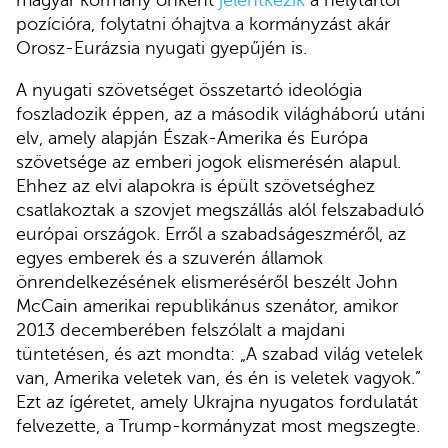
magyar kormány önként
jelentkezik
a helytartói
pozícióra, folytatni óhajtva a kormányzást akár
Orosz-Eurázsia nyugati gyepűjén is.
A nyugati szövetséget összetartó ideológia
foszladozik éppen, az a második világháború utáni
elv, amely alapján Észak-Amerika és Európa
szövetsége az emberi jogok elismerésén alapul.
Ehhez az elvi alapokra is épült szövetséghez
csatlakoztak a szovjet megszállás alól felszabaduló
európai országok. Erről a szabadságeszméről, az
egyes emberek és a szuverén államok
önrendelkezésének elismeréséről beszélt John
McCain amerikai republikánus szenátor, amikor
2013 decemberében felszólalt a majdani
tüntetésen, és azt mondta: „A szabad világ vetelek
van, Amerika veletek van, és én is veletek vagyok.”
Ezt az ígéretet, amely Ukrajna nyugatos fordulatát
felvezette, a Trump-kormányzat most megszegte.