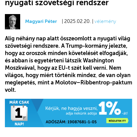
nyugati szövetségi rendszer
Magyari Péter
| 2025.02.20. |
vélemény
Alig néhány nap alatt összeomlott a nyugati világ
szövetségi rendszere. A Trump-kormány jelezte,
hogy az oroszok minden követelését elfogadják,
és abban is egyetérteni látszik Washington
Moszkvával, hogy az EU-t szét kell verni. Nem
világos, hogy miért történik mindez
,
de van olyan
meglepetés, mint a Molotov–Ribbentrop-paktum
volt.