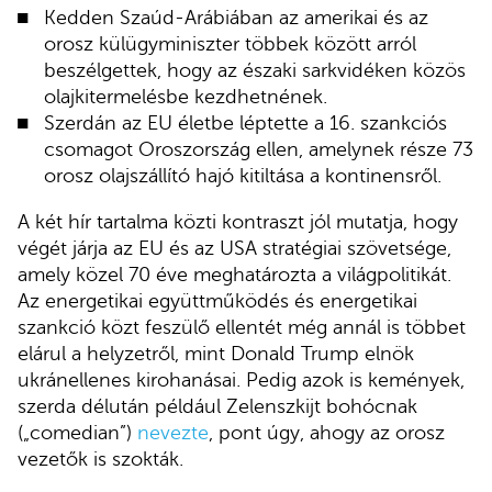
Kedden Szaúd-Arábiában az amerikai és az
orosz külügyminiszter többek között arról
beszélgettek, hogy az északi sarkvidéken közös
olajkitermelésbe kezdhetnének.
Szerdán az EU életbe léptette a 16. szankciós
csomagot Oroszország ellen, amelynek része 73
orosz olajszállító hajó kitiltása a kontinensről.
A két hír tartalma közti kontraszt jól mutatja, hogy
végét járja az EU és az USA stratégiai szövetsége,
amely közel 70 éve meghatározta a világpolitikát.
Az energetikai együttműködés és energetikai
szankció közt feszülő ellentét még annál is többet
elárul a helyzetről, mint Donald Trump elnök
ukránellenes kirohanásai. Pedig azok is kemények,
szerda délután például Zelenszkijt bohócnak
(„comedian”)
nevezte
, pont úgy, ahogy az orosz
vezetők is szokták.