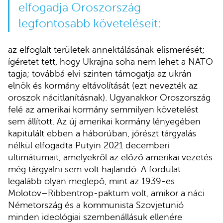
elfogadja Oroszország
legfontosabb követeléseit:
az elfoglalt területek annektálásának elismerését;
ígéretet tett, hogy Ukrajna soha nem lehet a NATO
tagja; továbbá elvi szinten támogatja az ukrán
elnök és kormány eltávolítását (ezt nevezték az
oroszok nácitlanításnak). Ugyanakkor Oroszország
felé az amerikai kormány semmilyen követelést
sem állított. Az új amerikai kormány lényegében
kapitulált ebben a háborúban, jórészt tárgyalás
nélkül elfogadta Putyin 2021 decemberi
ultimátumait, amelyekről az előző amerikai vezetés
még tárgyalni sem volt hajlandó. A fordulat
legalább olyan meglepő, mint az 1939-es
Molotov–Ribbentrop-paktum volt, amikor a náci
Németország és a kommunista Szovjetunió
minden ideológiai szembenállásuk ellenére