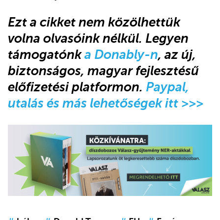
Ezt a cikket nem közölhettük
volna olvasóink nélkül. Legyen
támogatónk
a Donably-n
, az új,
biztonságos, magyar fejlesztésű
előfizetési platformon.
Paypal,
utalás és más lehetőségek itt >>>