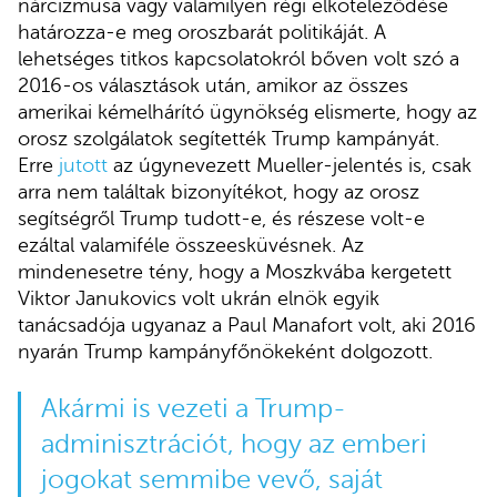
nárcizmusa vagy valamilyen régi elköteleződése
határozza-e meg oroszbarát politikáját. A
lehetséges titkos kapcsolatokról bőven volt szó a
2016-os választások után, amikor az összes
amerikai kémelhárító ügynökség elismerte, hogy az
orosz szolgálatok segítették Trump kampányát.
Erre
jutott
az úgynevezett Mueller-jelentés is, csak
arra nem találtak bizonyítékot, hogy az orosz
segítségről Trump tudott-e, és részese volt-e
ezáltal valamiféle összeesküvésnek. Az
mindenesetre tény, hogy a Moszkvába kergetett
Viktor Janukovics volt ukrán elnök egyik
tanácsadója ugyanaz a Paul Manafort volt, aki 2016
nyarán Trump kampányfőnökeként dolgozott.
Akármi is vezeti a Trump-
adminisztrációt, hogy az emberi
jogokat semmibe vevő, saját