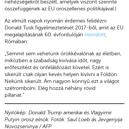
nehézségekről beszélt, amelyek viszont szerinte
összefüggenek az EU oroszellenes politikájával.)
Az elmúlt napok nyomán érdemes felidézni
Donald Tusk figyelmeztetését 2017-ből, amit az EU
megalapításának 60. évfordulóján
mondott
,
Rómában:
„Semmit sem vehetünk örökkévalónak az életben,
miközben a szabadság kivívása időt, nagy
erőfeszítést és önfeláldozást követel. Ezért is
sikerült csak olyan kevés helyen kivívni a Földön.
Nekünk sikerült. Ám nagyon könnyű ezt a világot
szétrombolni. Elég hozzá néhány rövid
pillanat.”
Nyitókép: Donald Trump amerikai és Vlagyimir
Putyin orosz elnök. Fotók: Saul Loeb ás Jevgenyija
Novozseninya / AFP