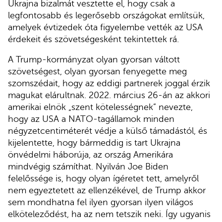
Ukrajna bizalmát vesztette el, hogy csak a
legfontosabb és legerősebb országokat említsük,
amelyek évtizedek óta figyelembe vették az USA
érdekeit és szövetségesként tekintettek rá.
A Trump-kormányzat olyan gyorsan váltott
szövetségest, olyan gyorsan fenyegette meg
szomszédait, hogy az eddigi partnerek joggal érzik
magukat elárultnak. 2022. március 26-án az akkori
amerikai elnök „szent kötelességnek” nevezte,
hogy az USA a NATO-tagállamok minden
négyzetcentiméterét védje a külső támadástól, és
kijelentette, hogy bármeddig is tart Ukrajna
önvédelmi háborúja, az ország Amerikára
mindvégig számíthat. Nyilván Joe Biden
felelőssége is, hogy olyan ígéretet tett, amelyről
nem egyeztetett az ellenzékével, de Trump akkor
sem mondhatna fel ilyen gyorsan ilyen világos
elköteleződést, ha az nem tetszik neki. Így ugyanis