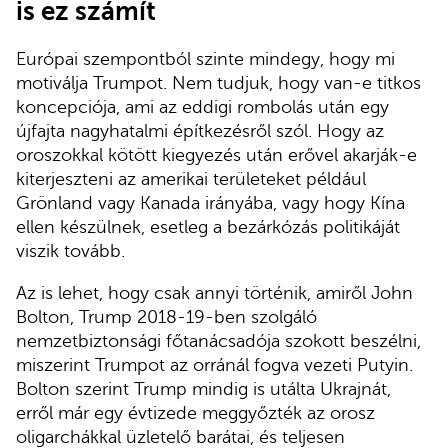
is ez számít
Európai szempontból szinte mindegy, hogy mi
motiválja Trumpot. Nem tudjuk, hogy van-e titkos
koncepciója, ami az eddigi rombolás után egy
újfajta nagyhatalmi építkezésről szól. Hogy az
oroszokkal kötött kiegyezés után erővel akarják-e
kiterjeszteni az amerikai területeket például
Grönland vagy Kanada irányába, vagy hogy Kína
ellen készülnek, esetleg a bezárkózás politikáját
viszik tovább.
Az is lehet, hogy csak annyi történik, amiről John
Bolton, Trump 2018-19-ben szolgáló
nemzetbiztonsági főtanácsadója szokott beszélni,
miszerint Trumpot az orránál fogva vezeti Putyin.
Bolton szerint Trump mindig is utálta Ukrajnát,
erről már egy évtizede meggyőzték az orosz
oligarchákkal üzletelő barátai, és teljesen