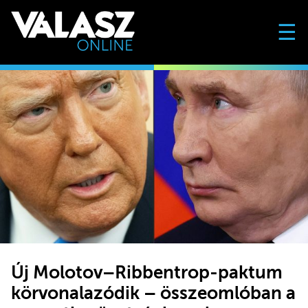
☰
Új Molotov–Ribbentrop-paktum
körvonalazódik – összeomlóban a