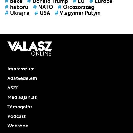
#
béke
#
Donald Trump
#
EU
#
Európa
#
háború
#
NATO
#
Oroszország
#
Ukrajna
#
USA
#
Vlagyimir Putyin
Impresszum
Adatvédelem
ÁSZF
Médiaajánlat
Támogatás
Podcast
Webshop