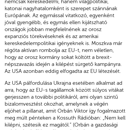
nemcsak kereskedelmi, hanem világpolitikai,
katonai nagyhatalomként is szerepet szánnának
Európának. Az egymással vitatkozó, egyenként
jóval gyengébb, és egymás ellen kijátszható
országok jobban megfelelnének az orosz
expanziós törekvéseknek és az amerikai
kereskedelempolitikai igényeknek is. Moszkva már
régóta aktívan rombolja az EU-t, nem véletlen,
hogy az orosz kormány sokat költött a brexit-
népszavazás idején a kilépést sürgető kampányra.
Az USA azonban eddig elfogadta az EU létezését.
Az USA pálfordulása Ukrajna esetében alkalmat ad
arra, hogy az EU-s tagállamok között súlyos vitákat
gerjesszen a további politikáról, ami olyan szintű
bizalomvesztést okozhat, amelynek a végén
eljöhet a pillanat, amit Orbán Viktor így fogalmazott
meg múlt pénteken a Kossuth Rádióban: „Nem kell
kilépni, szétesik ez magától.” (Orbán a gazdasági