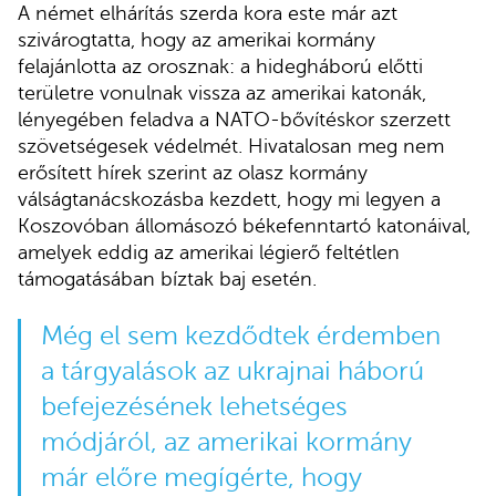
A német elhárítás szerda kora este már azt
szivárogtatta, hogy az amerikai kormány
felajánlotta az orosznak: a hidegháború előtti
területre vonulnak vissza az amerikai katonák,
lényegében feladva a NATO-bővítéskor szerzett
szövetségesek védelmét. Hivatalosan meg nem
erősített hírek szerint az olasz kormány
válságtanácskozásba kezdett, hogy mi legyen a
Koszovóban állomásozó békefenntartó katonáival,
amelyek eddig az amerikai légierő feltétlen
támogatásában bíztak baj esetén.
Még el sem kezdődtek érdemben
a tárgyalások az ukrajnai háború
befejezésének lehetséges
módjáról, az amerikai kormány
már előre megígérte, hogy