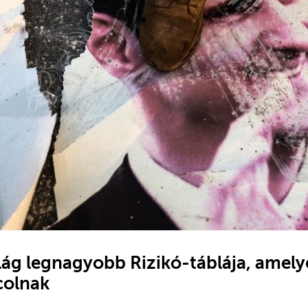
ilág legnagyobb Rizikó-táblája, amely
colnak