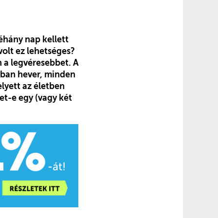
éhány nap kellett
olt ez lehetséges?
 a legvéresebbet. A
kban hever, minden
elyett az életben
et-e egy (vagy két
.