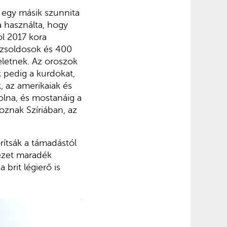
y egy másik szunnita
a használta, hogy
ol 2017 kora
n zsoldosok és 400
eletnek. Az oroszok
k pedig a kurdokat,
k, az amerikaiak és
volna, és mostanáig a
oznak Szíriában, az
ítsák a támadástól
vezet maradék
 brit légierő is