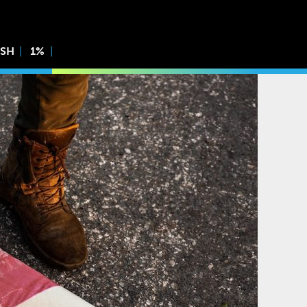
ISH
1%