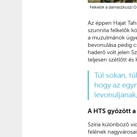
Felkelők a damaszkuszi Om
Az éppen Hajat Tah
szunnita felkelők k
a muzulmánok ügyéér
bevonulása pedig cs
haderő volt jelen Sz
teljesen szétlőtt és 
Túl sokan, t
hogy az egym
levonuljanak
A HTS győzött a
Szíria különböző vi
felének nagyvárosait