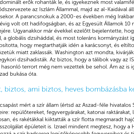
l dominált erők rohanták le, és igyekeznek most valamifé
ődszervezete az Iszlám Állammal, majd az al-Kaidával ál
ésekor. A parancsnokuk a 2000-es években még Irakban
 évig volt ott hadifogságban, és az Egyesült Államok 10 m
 fejére. Ugyanakkor már évekkel ezelőtt bejelentette, hog
, a globális dzsiháddal, és most toleráns kormányzást íg
sította, hogy megtarthatják idén a karácsonyt, és eltiltot
tözetük miatt zaklassák. Washington azt mondta, kivárják
ykori dzsihadisták. Az biztos, hogy a tálibok vagy az IS
 hasonló terrort még nem vezettek be sehol. Ám az is 
Aszad bukása óta.
t, biztos, ami biztos, heves bombázásba k
sapást mért a szír állam (értsd az Aszad-féle hivatalos
ire: repülőtereket, fegyvergyárakat, katonai raktárakat, 
n, és rakétákkal kiiktatták a szír flotta megmaradt haj
sszolgálat épületeit is. Izrael mindent megtesz, hogy a 
hozzá a szír hadsereg legütőképesebb fegyvereihez és ti