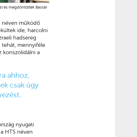
ost és megdöntötték Bassár
S) néven működő
kültek ide, harcolni
zraeli hadsereg
n tehát, mennyiféle
z konszolidálni a
ra ahhoz,
lek csak úgy
ényezést.
ország nyugati
en a HTS néven