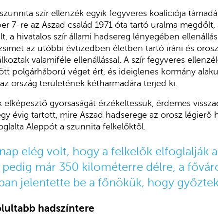
unnita szír ellenzék egyik fegyveres koalíciója támadá
 7-re az Aszad család 1971 óta tartó uralma megdőlt, 
 a hivatalos szír állami hadsereg lényegében ellenállá
simet az utóbbi évtizedben életben tartó iráni és orosz
oztak valamiféle ellenállással. A szír fegyveres ellenzé
t polgárháború véget ért, és ideiglenes kormány alaku
az ország területének kétharmadára terjed ki.
elképesztő gyorsaságát érzékeltessük, érdemes vissza
y évig tartott, mire Aszad hadserege az orosz légierő 
oglalta Aleppót a szunnita felkelőktől.
ap elég volt, hogy a felkelők elfoglalják a
l pedig már 350 kilométerre délre, a fővá
n jelentette be a főnökük, hogy győztek
olultabb hadszíntere