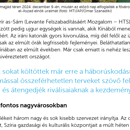
ajjád téren 2024. december 9-én, miután az előző nap elfoglalták a fővár
el-Aszad elnök uralmát (fotó: MTI/AP/Omar Szanadiki)
rír as-Sám (Levante Felszabadításáért Mozgalom – HT
özött pedig ujgur egységek is vannak, akik Kínából mene
t. Az iráni katonák gyors kivonulása, míg dél felől az i
ak az elmúlt órák legfrissebb fejleményei. Beláthatatla
íriában az elmúlt években. Már csak emiatt is nehéz les
kivéreztetett országot.
úl sokat költöttek már erre a háborúskodás
ással összeférhetetlen terveket szövő fe
, és átengedjék riválisaiaknak a kezdem
 fontos nagyvárosokban
dékeit három nagy és sok kisebb szervezet irányítja. Az 
, Szíria gazdasági és kulturális központjait a múlt hét