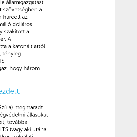
le államigazgatást
lt szövetségben a
 harcolt az
illió dolláros
y szakított a
ér. A
ta a katonáit attól
, tényleg
IS
igaz, hogy három
ezdett,
 Szíria) megmaradt
légvédelmi állásokat
óit, továbbá
HTS (vagy aki utána
tkosszolgálati