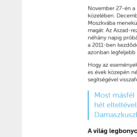
November 27-én a sz
közelében. December
Moszkvába menekült,
magát. Az Aszad-rez
néhány napig próbálk
a 2011-ben kezdődöt
azonban legfeljebb 
Hogy az események 
es évek közepén nég
segítségével visszaf
Most másfél n
hét elteltéve
Damaszkuszba
A világ legbony