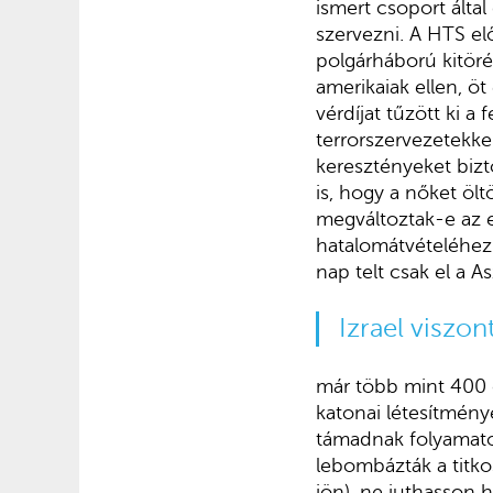
ismert csoport álta
szervezni. A HTS el
polgárháború kitör
amerikaiak ellen, öt
vérdíjat tűzött ki a
terrorszervezetekkel
keresztényeket bizto
is, hogy a nőket öl
megváltoztak-e az eg
hatalomátvételéhez
nap telt csak el a 
Izrael viszon
már több mint 400 c
katonai létesítménye
támadnak folyamatosa
lebombázták a titko
jön), ne juthasson 