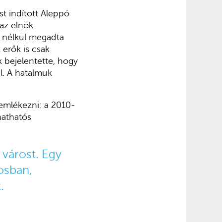
st indított Aleppó
az elnök
s nélkül megadta
 erők is csak
k bejelentette, hogy
l. A hatalmuk
emlékezni: a 2010-
hathatós
 várost. Egy
rosban,
.