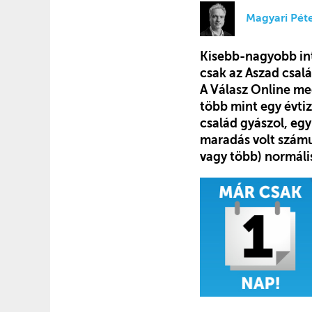
Magyari Pét
Kisebb-nagyobb int
csak az Aszad csal
A Válasz Online me
több mint egy évti
család gyászol, egy 
maradás volt számu
vagy több) normális