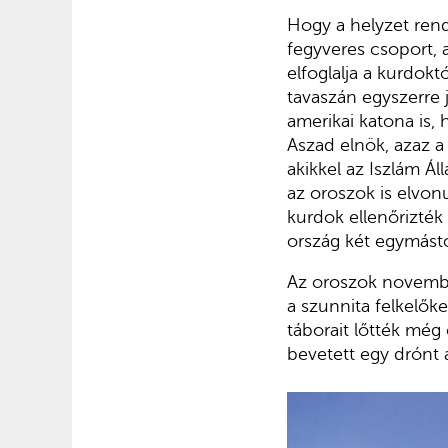
Hogy a helyzet rend
fegyveres csoport, 
elfoglalja a kurdokt
tavaszán egyszerre 
amerikai katona is,
Aszad elnök, azaz a 
akikkel az Iszlám Ál
az oroszok is elvonu
kurdok ellenőrizték 
ország két egymástól
Az oroszok novembe
a szunnita felkelőke
táborait lőtték még 
bevetett egy drónt a