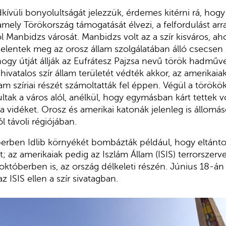
kívüli bonyolultságát jelezzük, érdemes kitérni rá, hog
amely Törökország támogatását élvezi, a felfordulást arr
ól Manbidzs városát. Manbidzs volt az a szír kisváros, ah
jelentek meg az orosz állam szolgálatában álló csecse
 hogy útját állják az Eufrátesz Pajzsa nevű török hadműv
hivatalos szír állam területét védték akkor, az amerikaia
lam szíriai részét számoltatták fel éppen. Végül a törökö
ltak a város alól, anélkül, hogy egymásban kárt tettek 
a vidéket. Orosz és amerikai katonák jelenleg is állomás
 távoli régiójában.
rben Idlib környékét bombázták például, hogy eltántor
t; az amerikaiak pedig az Iszlám Állam (ISIS) terrorszer
októberben is, az ország délkeleti részén. Június 18-án a
z ISIS ellen a szír sivatagban.