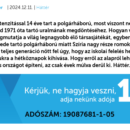
er
| 2024.12.11. |
Háttér
enzitással 14 éve tart a polgárháború, most viszont n
ád 1971 óta tartó uralmának megdöntéséhez. Hogyan v
gmutatja a világ legnagyobb élő társasjátékát, egyben
zede tartó polgárháború miatt Szíria nagy része romo
teljes generáció nőtt fel úgy, hogy az iskolai felelés h
kra a hétköznapok kihívása. Hogy erről az alapról leh
 országot építeni, az csak évek múlva derül ki. Háttér