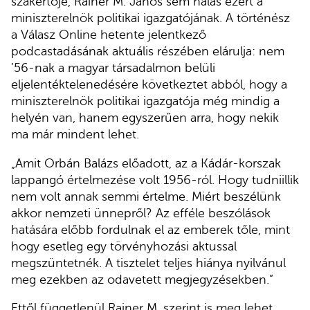
szakértője, Rainer M. János sem hálás ezért a
miniszterelnök politikai igazgatójának. A történész
a Válasz Online hetente jelentkező
podcastadásának aktuális részében elárulja: nem
’56-nak a magyar társadalmon belüli
eljelentéktelenedésére következtet abból, hogy a
miniszterelnök politikai igazgatója még mindig a
helyén van, hanem egyszerűen arra, hogy nekik
ma már mindent lehet.
„Amit Orbán Balázs előadott, az a Kádár-korszak
lappangó értelmezése volt 1956-ról. Hogy tudniillik
nem volt annak semmi értelme. Miért beszélünk
akkor nemzeti ünnepről? Az efféle beszólások
hatására előbb fordulnak el az emberek tőle, mint
hogy esetleg egy törvényhozási aktussal
megszüntetnék. A tisztelet teljes hiánya nyilvánul
meg ezekben az odavetett megjegyzésekben.”
Ettől függetlenül Rainer M. szerint is meg lehet