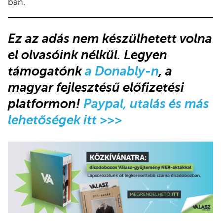
ban.”
Ez az adás
nem készülhetett volna
el olvasóink nélkül.
Legyen
támogatónk
a Donably-n
, a
magyar fejlesztésű előfizetési
platformon!
Paypal, utalás és más
lehetőségek itt >>>