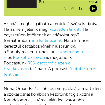
Az adás meghallgatható a fenti lejátszóra kattintva.
Ha az nem jelenik meg,
közvetlen link itt
. Ha
egyszerűen letöltenék az adásokat mp3-
formátumban,
ide kattintsanak
. Ha telefonon
keresztül csatlakoznának műsorunkra,
a Spotify mellett iTunes-on,
TuneIn Radio-
n
és
Pocket Casts-on
is megtehetik.
Podcastunk
RSS-csatornája ezen a
hivatkozáson
található. A podcast
Youtube-on is
fent van
!
Noha Orbán Balázs ’56-os megszólalása miatt idén
a szokásosnál korábban kezdtünk foglalkozni a
forradalommal, a téma talán legavatottabb