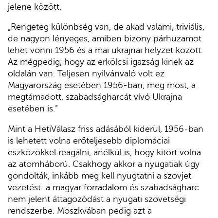
jelene között.
„Rengeteg különbség van, de akad valami, triviális,
de nagyon lényeges, amiben bizony párhuzamot
lehet vonni 1956 és a mai ukrajnai helyzet között.
Az mégpedig, hogy az erkölcsi igazság kinek az
oldalán van. Teljesen nyilvánvaló volt ez
Magyarország esetében 1956-ban, meg most, a
megtámadott, szabadságharcát vívó Ukrajna
esetében is.”
Mint a HetiVálasz friss adásából kiderül, 1956-ban
is lehetett volna erőteljesebb diplomáciai
eszközökkel reagálni, anélkül is, hogy kitört volna
az atomháború. Csakhogy akkor a nyugatiak úgy
gondolták, inkább meg kell nyugtatni a szovjet
vezetést: a magyar forradalom és szabadságharc
nem jelent áttagozódást a nyugati szövetségi
rendszerbe. Moszkvában pedig azt a