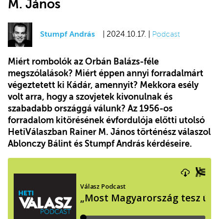
M. János
Stumpf András
| 2024.10.17. |
Podcast
Miért rombolók az Orbán Balázs-féle
megszólalások? Miért éppen annyi forradalmárt
végeztetett ki Kádár, amennyit? Mekkora esély
volt arra, hogy a szovjetek kivonulnak és
szabadabb országgá válunk? Az 1956-os
forradalom kitörésének évfordulója előtti utolsó
HetiVálaszban Rainer M. János történész válaszol
Ablonczy Bálint és Stumpf András kérdéseire.