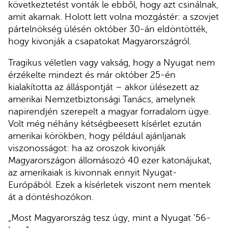
következtetést vonták le ebből, hogy azt csinálnak,
amit akarnak. Holott lett volna mozgástér: a szovjet
pártelnökség ülésén október 30-án eldöntötték,
hogy kivonják a csapatokat Magyarországról.
Tragikus véletlen vagy vakság, hogy a Nyugat nem
érzékelte mindezt és már október 25-én
kialakította az álláspontját – akkor ülésezett az
amerikai Nemzetbiztonsági Tanács, amelynek
napirendjén szerepelt a magyar forradalom ügye.
Volt még néhány kétségbeesett kísérlet ezután
amerikai körökben, hogy például ajánljanak
viszonosságot: ha az oroszok kivonják
Magyarországon állomásozó 40 ezer katonájukat,
az amerikaiak is kivonnak ennyit Nyugat-
Európából. Ezek a kísérletek viszont nem mentek
át a döntéshozókon.
„Most Magyarország tesz úgy, mint a Nyugat ’56-