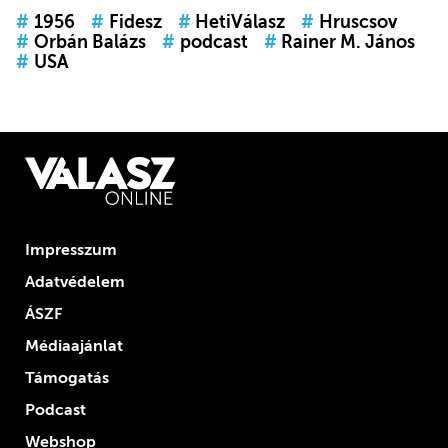
#
1956
#
Fidesz
#
HetiVálasz
#
Hruscsov
#
Orbán Balázs
#
podcast
#
Rainer M. János
#
USA
Impresszum
Adatvédelem
ÁSZF
Médiaajánlat
Támogatás
Podcast
Webshop