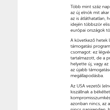
Több mint száz nap 
az új elnök mit aka
az is átláthatatlan,
idején többször elis
európai országok t
A következő hetek l
támogatási program 
csomagot: ez légvéd
tartalmazott, de a 
helyette új, vagy az
az újabb támogatáso
megállapodásba.
Az USA vezetői (elnö
kiszállnak a békélt
kompromisszumkészs
azonban nincs, az a
nincs napirenden, 