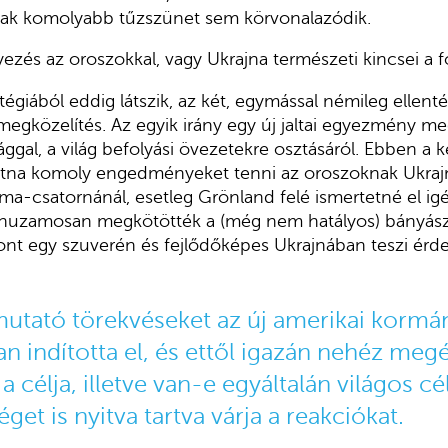
csak komolyabb tűzszünet sem körvonalazódik.
ezés az oroszokkal, vagy Ukrajna természeti kincsei a
tégiából eddig látszik, az két, egymással némileg ellenté
egközelítés. Az egyik irány egy új jaltai egyezmény m
ggal, a világ befolyási övezetekre osztásáról. Ebben a 
tna komoly engedményeket tenni az oroszoknak Ukrajn
ma-csatornánál, esetleg Grönland felé ismertetné el igé
huzamosan megkötötték a (még nem hatályos) bányász
zont egy szuverén és fejlődőképes Ukrajnában teszi érde
 mutató törekvéseket az új amerikai kormá
 indította el, és ettől igazán nehéz megé
 célja, illetve van-e egyáltalán világos cé
get is nyitva tartva várja a reakciókat.