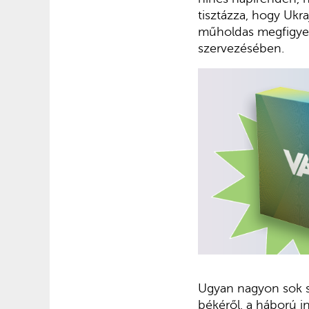
tisztázza, hogy Ukr
műholdas megfigyel
szervezésében.
Ugyan nagyon sok sz
békéről, a háború in