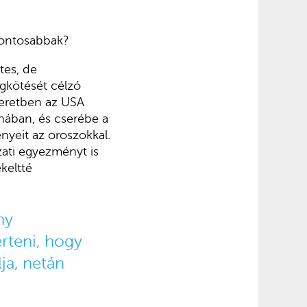
 fontosabbak?
tes, de
egkötését célzó
keretben az USA
ában, és cserébe a
nyeit az oroszokkal.
ati egyezményt is
keltté
ny
rteni, hogy
lja, netán