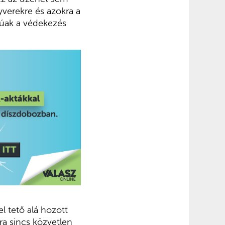
yverekre és azokra a
gúak a védekezés
 tető alá hozott
ra sincs közvetlen