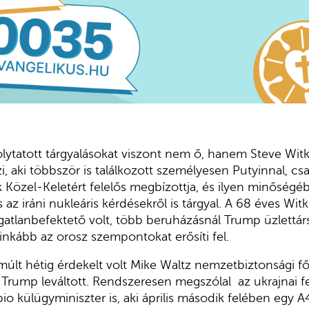
olytatott tárgyalásokat viszont nem ő, hanem Steve Witk
i, aki többször is találkozott személyesen Putyinnal, c
k Közel-Keletért felelős megbízottja, és ilyen minőség
 az iráni nukleáris kérdésekről is tárgyal. A 68 éves Wit
ngatlanbefektető volt, több beruházásnál Trump üzlettárs
ginkább az orosz szempontokat erősíti fel.
múlt hétig érdekelt volt Mike Waltz nemzetbiztonsági fő
 Trump leváltott. Rendszeresen megszólal az ukrajnai 
 külügyminiszter is, aki április második felében egy A