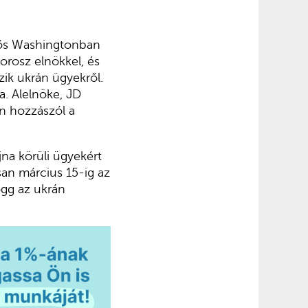
lelős Washingtonban
orosz elnökkel, és
zik ukrán ügyekről.
a. Alelnöke, JD
en hozzászól a
na körüli ügyekért
san március 15-ig az
logg az ukrán