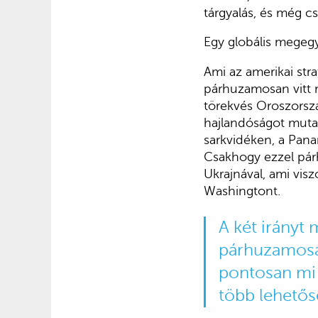
tárgyalás, és még 
Egy globális megegy
Ami az amerikai stra
párhuzamosan vitt m
törekvés Oroszorszá
hajlandóságot muta
sarkvidéken, a Pana
Csakhogy ezzel pár
Ukrajnával, ami vis
Washingtont.
A két irányt
párhuzamosan
pontosan mi a
több lehetősé