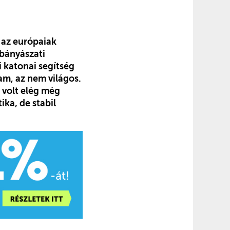
y az európaiak
 bányászati
 katonai segítség
am, az nem világos.
 volt elég még
ika, de stabil