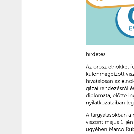
hirdetés
Az orosz elnökkel f
különmegbízott visz
hivatalosan az elnö
gázai rendezésről és
diplomata, előtte i
nyilatkozataiban le
A tárgyalásokban a 
viszont május 1-jén
ügyében Marco Rubio