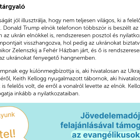
tárgyaló
ágát jól illusztrálja, hogy nem teljesen világos, ki a fe
t. Donald Trump elnök telefonon többször is beszélt az 
 az ukrán elnökkel is, rendszeresen posztol és nyilatko
pontjait visszhangozva, hol pedig az ukránokat biztatv
mikor Zelenszkij a Fehér Házban járt, és ő is rendszeres
 az ukránokat fenyegető hangnemben.
pnak egy különmegbízottja is, aki hivatalosan az Ukraj
zéről, Keith Kellogg nyugalmazott tábornok, aki hivatalo
is felelős volt, de erről a vonalról levette az elnök. Kel
atja inkább a nyilatkozataiban.