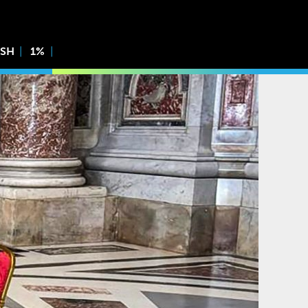
ISH
1%