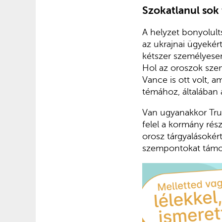
Szokatlanul sok 
A helyzet bonyolults
az ukrajnai ügyekér
kétszer személyesen
Hol az oroszok szem
Vance is ott volt, a
témához, általában
Van ugyanakkor Trum
felel a kormány rés
orosz tárgyalásokért 
szempontokat támog