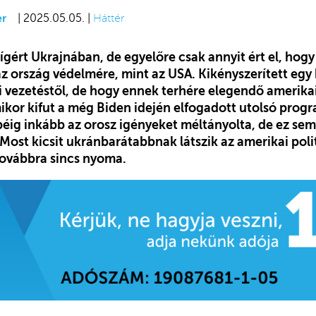
er
| 2025.05.05. |
Háttér
gért Ukrajnában, de egyelőre csak annyit ért el, hog
az ország védelmére, mint az USA. Kikényszerített egy
i vezetéstől, de hogy ennek terhére elegendő amerikai
ikor kifut a még Biden idején elfogadott utolsó progr
péig inkább az orosz igényeket méltányolta, de ez sem
ost kicsit ukránbarátabbnak látszik az amerikai polit
továbbra sincs nyoma.