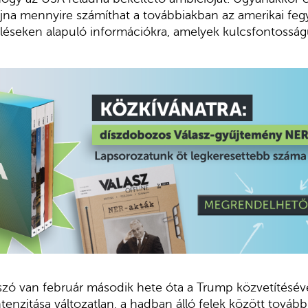
ajna mennyire számíthat a továbbiakban az amerikai feg
éseken alapuló információkra, amelyek kulcsfontossá
ó van február második hete óta a Trump közvetítésével
tenzitása változatlan, a hadban álló felek között tovább