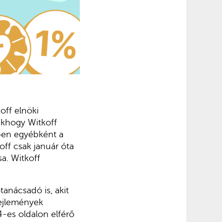
off elnöki
sakhogy Witkoff
ében egyébként a
koff csak január óta
a. Witkoff
tanácsadó is, akit
fejlemények
4-es oldalon elférő