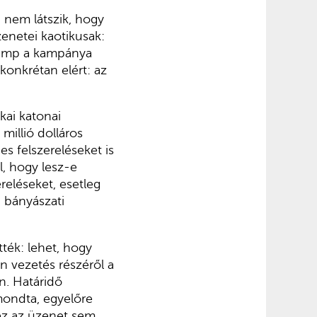
 nem látszik, hogy
enetei kaotikusak:
 Trump a kampánya
 konkrétan elért: az
kai katonai
millió dolláros
s felszereléseket is
l, hogy lesz-e
reléseket, esetleg
 bányászati
tték: lehet, hogy
n vezetés részéről a
n. Határidő
mondta, egyelőre
ez az üzenet sem