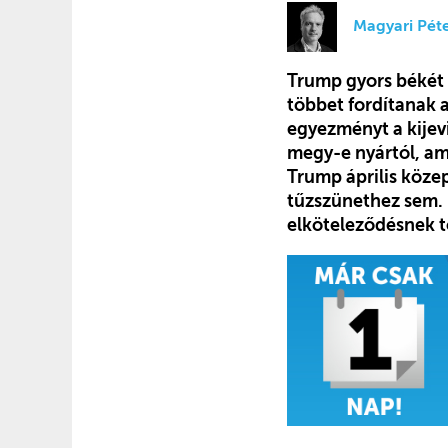
Magyari Pét
Trump gyors békét í
többet fordítanak 
egyezményt a kijev
megy-e nyártól, am
Trump április köze
tűzszünethez sem. M
elköteleződésnek 