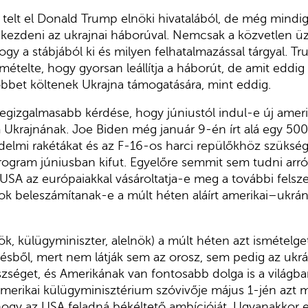
telt el Donald Trump elnöki hivatalából, de még mindig
r kezdeni az ukrajnai háborúval. Nemcsak a közvetlen üz
 hogy a stábjából ki és milyen felhatalmazással tárgyal.
mételte, hogy gyorsan leállítja a háborút, de amit eddig
öbbet költenek Ukrajna támogatására, mint eddig.
egizgalmasabb kérdése, hogy júniustól indul-e új ameri
Ukrajnának. Joe Biden még január 9-én írt alá egy 500 
elmi rakétákat és az F-16-os harci repülőkhöz szüksége
program júniusban kifut. Egyelőre semmit sem tudni arró
 USA az európaiakkal vásároltatja-e meg a további felsze
k beleszámítanak-e a múlt héten aláírt amerikai–ukrán
k, külügyminiszter, alelnök) a múlt héten azt ismételge
etésből, mert nem látják sem az orosz, sem pedig az ukrá
éget, és Amerikának van fontosabb dolga is a világba
merikai külügyminisztérium szóvivője május 1-jén azt 
hogy az USA feladná békéltető ambícióját. Ugyanakkor 