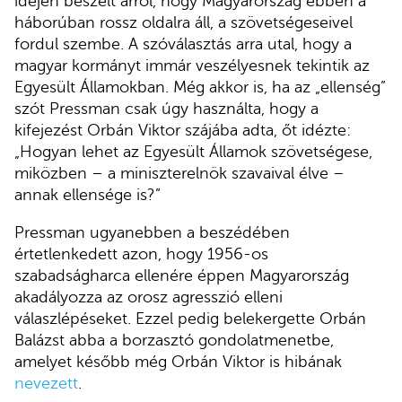
idején beszélt arról, hogy Magyarország ebben a
háborúban rossz oldalra áll, a szövetségeseivel
fordul szembe. A szóválasztás arra utal, hogy a
magyar kormányt immár veszélyesnek tekintik az
Egyesült Államokban. Még akkor is, ha az „ellenség”
szót Pressman csak úgy használta, hogy a
kifejezést Orbán Viktor szájába adta, őt idézte:
„Hogyan lehet az Egyesült Államok szövetségese,
miközben – a miniszterelnök szavaival élve –
annak ellensége is?”
Pressman ugyanebben a beszédében
értetlenkedett azon, hogy 1956-os
szabadságharca ellenére éppen Magyarország
akadályozza az orosz agresszió elleni
válaszlépéseket. Ezzel pedig belekergette Orbán
Balázst abba a borzasztó gondolatmenetbe,
amelyet később még Orbán Viktor is hibának
nevezett
.