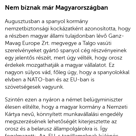
Nem bíznak már Magyarországban
Augusztusban a spanyol kormány
nemzetbiztonsági kockázatként azonosította, hogy
a részben magyar állami tulajdonban lévő Ganz-
Mavag Europe Zrt. megvegye a Talgo vasúti
szerelvényeket gyártó spanyol cég részvényeinek
egy jelentős részét, mert úgy vélték, hogy orosz
érdekek mozgathatják a magyar vállalatot. Ez
nagyon súlyos vád, főleg úgy, hogy a spanyolokkal
elvben a NATO-ban és az EU-ban is
szövetségesek vagyunk.
Szintén ezen a nyáron a német belügyminiszter
élesen elítélte, hogy a magyar kormány a Nemzeti
Kártya nevű, könnyített munkavállalási engedély
megszerzésének lehetőségét kiterjesztette az
orosz és a belarusz állampolgárokra is. Így
fogalmazott: „Az EU-s tagállamoknak különös