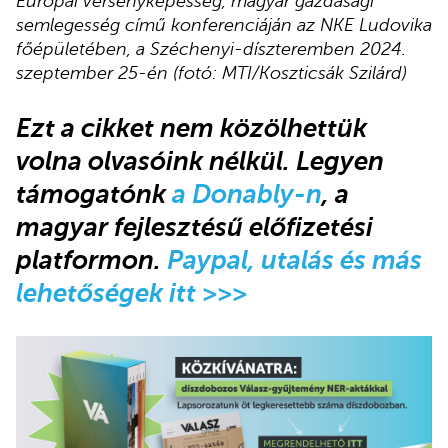
Európai versenyképesség, magyar gazdasági
semlegesség című konferenciáján az NKE Ludovika
főépületében, a Széchenyi-díszteremben 2024.
szeptember 25-én (fotó: MTI/Koszticsák Szilárd)
Ez
t a cikket nem közölhettük
volna olvasóink nélkül. Legyen
támogatónk
a Donably-n
, a
magyar fejlesztésű előfizetési
platformon.
Paypal, utalás és más
lehetőségek itt >>>