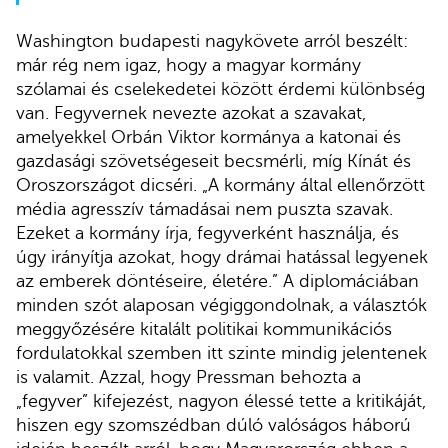
Washington budapesti nagykövete arról beszélt:
már rég nem igaz, hogy a magyar kormány
szólamai és cselekedetei között érdemi különbség
van. Fegyvernek nevezte azokat a szavakat,
amelyekkel Orbán Viktor kormánya a katonai és
gazdasági szövetségeseit becsmérli, míg Kínát és
Oroszországot dicséri. „A kormány által ellenőrzött
média agresszív támadásai nem puszta szavak.
Ezeket a kormány írja, fegyverként használja, és
úgy irányítja azokat, hogy drámai hatással legyenek
az emberek döntéseire, életére.” A diplomáciában
minden szót alaposan végiggondolnak, a választók
meggyőzésére kitalált politikai kommunikációs
fordulatokkal szemben itt szinte mindig jelentenek
is valamit. Azzal, hogy Pressman behozta a
„fegyver” kifejezést, nagyon élessé tette a kritikáját,
hiszen egy szomszédban dúló valóságos háború