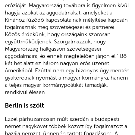
erózióját. Magyarország továbbra is figyelmen kívül
hagyja azokat az aggodalmakat, amelyeket a
Kínához fűződő kapcsolatainak mélyítése kapcsán
fogalmaznak meg szövetségesei és partnerei.
Közös érdekünk, hogy országaink szorosan
együttműködjenek. Szorgalmazzuk, hogy
Magyarország hallgasson szövetségesei
aggodalmaira, és ennek megfelelően járjon el.” Bő
két hét alatt ez három nagyon erős üzenet
Amerikából. Ezúttal nem egy bizonyos ügy mentén
gyakorolnak nyomást a magyar kormányra, hanem
a teljes magyar kormánypolitikát támadják,
rendkívül élesen.
Berlin is szólt
Ezzel párhuzamosan múlt szerdán a budapesti
német nagykövet többek között így fogalmazott a
hazája nemzeti ünnepén tartott fogadáson: „A