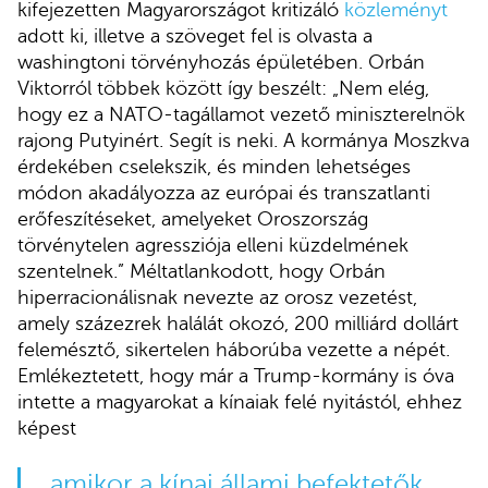
kifejezetten Magyarországot kritizáló
közleményt
adott ki, illetve a szöveget fel is olvasta a
washingtoni törvényhozás épületében. Orbán
Viktorról többek között így beszélt: „Nem elég,
hogy ez a NATO-tagállamot vezető miniszterelnök
rajong Putyinért. Segít is neki. A kormánya Moszkva
érdekében cselekszik, és minden lehetséges
módon akadályozza az európai és transzatlanti
erőfeszítéseket, amelyeket Oroszország
törvénytelen agressziója elleni küzdelmének
szentelnek.” Méltatlankodott, hogy Orbán
hiperracionálisnak nevezte az orosz vezetést,
amely százezrek halálát okozó, 200 milliárd dollárt
felemésztő, sikertelen háborúba vezette a népét.
Emlékeztetett, hogy már a Trump-kormány is óva
intette a magyarokat a kínaiak felé nyitástól, ehhez
képest
„amikor a kínai állami befektetők