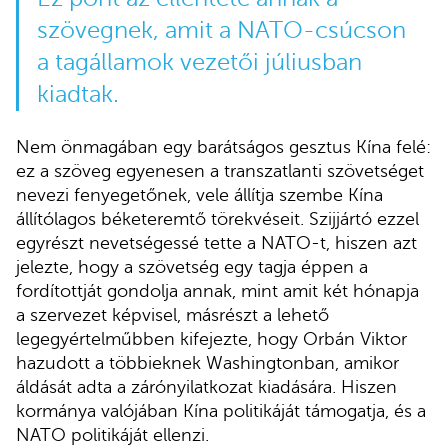
szövegnek, amit a NATO-csúcson
a tagállamok vezetői júliusban
kiadtak.
Nem önmagában egy barátságos gesztus Kína felé:
ez a szöveg egyenesen a transzatlanti szövetséget
nevezi fenyegetőnek, vele állítja szembe Kína
állítólagos béketeremtő törekvéseit. Szijjártó ezzel
egyrészt nevetségessé tette a NATO-t, hiszen azt
jelezte, hogy a szövetség egy tagja éppen a
fordítottját gondolja annak, mint amit két hónapja
a szervezet képvisel, másrészt a lehető
legegyértelműbben kifejezte, hogy Orbán Viktor
hazudott a többieknek Washingtonban, amikor
áldását adta a zárónyilatkozat kiadására. Hiszen
kormánya valójában Kína politikáját támogatja, és a
NATO politikáját ellenzi.