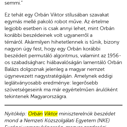
semmi.”
Ez tehát egy Orbán Viktor stílusában szavakat
egymás mellé pakoló robot műve. Az értelme
legjobb esetben is csak annyi lehet, mint Orbán
korábbi beszédeinek volt ugyanerről a
témáról. Akármilyen hihetetlennek is tűnik, bizony
nagyon úgy fest, hogy egy Orbán korábbi
beszédeit permutáló algoritmus, valamint az 1956-
os szabadságharc hiábavalóságán lamentáló Orbán
Balázs dolgoznak jelenleg a magyar nemzet
úgynevezett nagystratégiáján. Amelynek eddigi
leglátványosabb eredménye: legerősebb
szövetségeseink ma már egyértelműen árulóként
tekintenek Magyarországra.
Nyitókép:
Orbán
Viktor
miniszterelnök beszédet
mond a Nemzeti Közszolgálati Egyetem (NKE)