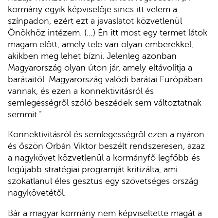
kormány egyik képviselője sincs itt velem a
színpadon, ezért ezt a javaslatot közvetlenül
Önökhöz intézem. (…) Én itt most egy termet látok
magam előtt, amely tele van olyan emberekkel,
akikben meg lehet bízni. Jelenleg azonban
Magyarország olyan úton jár, amely eltávolítja a
barátaitól. Magyarország valódi barátai Európában
vannak, és ezen a konnektivitásról és
semlegességről szóló beszédek sem változtatnak
semmit.”
Konnektivitásról és semlegességről ezen a nyáron
és őszön Orbán Viktor beszélt rendszeresen, azaz
a nagykövet közvetlenül a kormányfő legfőbb és
legújabb stratégiai programját kritizálta, ami
szokatlanul éles gesztus egy szövetséges ország
nagykövetétől.
Bár a magyar kormány nem képviseltette magát a