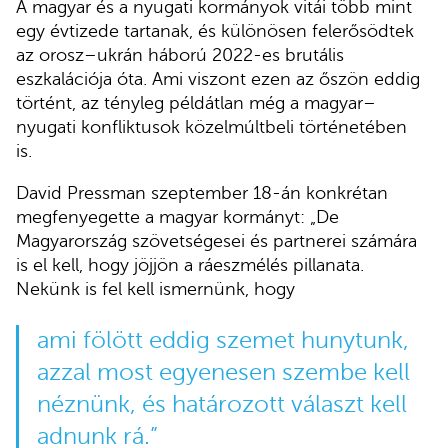
A magyar és a nyugati kormányok vitái több mint
egy évtizede tartanak, és különösen felerősödtek
az orosz–ukrán háború 2022-es brutális
eszkalációja óta. Ami viszont ezen az őszön eddig
történt, az tényleg példátlan még a magyar–
nyugati konfliktusok közelmúltbeli történetében
is.
David Pressman szeptember 18-án konkrétan
megfenyegette a magyar kormányt: „De
Magyarország szövetségesei és partnerei számára
is el kell, hogy jöjjön a ráeszmélés pillanata.
Nekünk is fel kell ismernünk, hogy
ami fölött eddig szemet hunytunk,
azzal most egyenesen szembe kell
néznünk, és határozott választ kell
adnunk rá.”