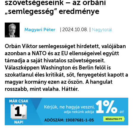
szövetségeseink – az orbáni
„semlegesség” eredménye
Magyari Péter
| 2024.10.08. |
Nagytotál
Orbán Viktor semlegességet hirdetett, valójában
azonban a NATO és az EU ellenségeivel
együtt
támadja a saját hivatalos szövetségeseit.
Válaszképpen
Washington és Berlin felől is
szokatlanul éles kritikát, sőt, fenyegetést kapott a
magyar kormány ezen az őszön.
A hangulat
rosszabb, mint valaha. Háttér.