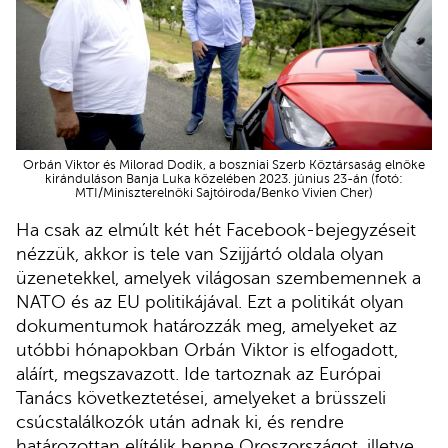
Orbán Viktor és Milorad Dodik, a boszniai Szerb Köztársaság elnöke
kiránduláson Banja Luka közelében 2023. június 23-án (fotó:
MTI/Miniszterelnöki Sajtóiroda/Benko Vivien Cher)
Ha csak az elmúlt két hét Facebook-bejegyzéseit
nézzük, akkor is tele van Szijjártó oldala olyan
üzenetekkel, amelyek világosan szembemennek a
NATO és az EU politikájával. Ezt a politikát olyan
dokumentumok határozzák meg, amelyeket az
utóbbi hónapokban Orbán Viktor is elfogadott,
aláírt, megszavazott. Ide tartoznak az Európai
Tanács következtetései, amelyeket a brüsszeli
csúcstalálkozók után adnak ki, és rendre
határozottan elítélik benne Oroszországot, illetve