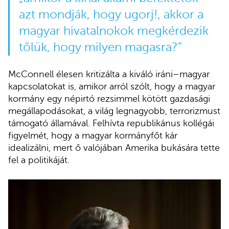
azt mondják, hogy ugorj!, akkor a
magyar hivatalnokok megkérdezik
tőlük, hogy milyen magasra?”
McConnell élesen kritizálta a kiváló iráni–magyar
kapcsolatokat is, amikor arról szólt, hogy a magyar
kormány egy népirtó rezsimmel kötött gazdasági
megállapodásokat, a világ legnagyobb, terrorizmust
támogató államával. Felhívta republikánus kollégái
figyelmét, hogy a magyar kormányfőt kár
idealizálni, mert ő valójában Amerika bukására tette
fel a politikáját.