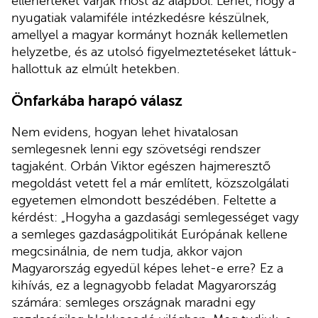
ellenértékét várják most az alapból. Lehet, hogy a
nyugatiak valamiféle intézkedésre készülnek,
amellyel a magyar kormányt hoznák kellemetlen
helyzetbe, és az utolsó figyelmeztetéseket láttuk-
hallottuk az elmúlt hetekben.
Önfarkába harapó válasz
Nem evidens, hogyan lehet hivatalosan
semlegesnek lenni egy szövetségi rendszer
tagjaként. Orbán Viktor egészen hajmeresztő
megoldást vetett fel a már említett, közszolgálati
egyetemen elmondott beszédében. Feltette a
kérdést: „Hogyha a gazdasági semlegességet vagy
a semleges gazdaságpolitikát Európának kellene
megcsinálnia, de nem tudja, akkor vajon
Magyarország egyedül képes lehet-e erre? Ez a
kihívás, ez a legnagyobb feladat Magyarország
számára: semleges országnak maradni egy