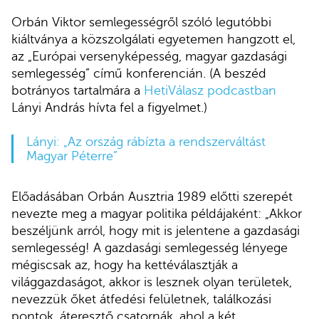
Orbán Viktor semlegességről szóló legutóbbi
kiáltványa a közszolgálati egyetemen hangzott el,
az „Európai versenyképesség, magyar gazdasági
semlegesség” című konferencián. (A beszéd
botrányos tartalmára a
HetiVálasz podcastban
Lányi András hívta fel a figyelmet.)
Lányi: „Az ország rábízta a rendszerváltást
Magyar Péterre”
Előadásában Orbán Ausztria 1989 előtti szerepét
nevezte meg a magyar politika példájaként: „Akkor
beszéljünk arról, hogy mit is jelentene a gazdasági
semlegesség! A gazdasági semlegesség lényege
mégiscsak az, hogy ha kettéválasztják a
világgazdaságot, akkor is lesznek olyan területek,
nevezzük őket átfedési felületnek, találkozási
pontok, áteresztő csatornák, ahol a két