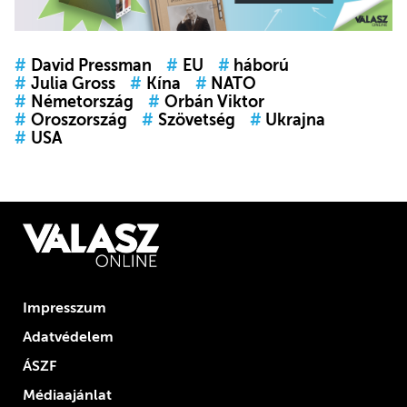
#
David Pressman
#
EU
#
háború
#
Julia Gross
#
Kína
#
NATO
#
Németország
#
Orbán Viktor
#
Oroszország
#
Szövetség
#
Ukrajna
#
USA
Impresszum
Adatvédelem
ÁSZF
Médiaajánlat