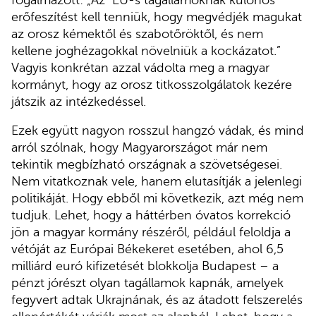
erőfeszítést kell tenniük, hogy megvédjék magukat
az orosz kémektől és szabotőröktől, és nem
kellene joghézagokkal növelniük a kockázatot.”
Vagyis konkrétan azzal vádolta meg a magyar
kormányt, hogy az orosz titkosszolgálatok kezére
játszik az intézkedéssel.
Ezek együtt nagyon rosszul hangzó vádak, és mind
arról szólnak, hogy Magyarországot már nem
tekintik megbízható országnak a szövetségesei.
Nem vitatkoznak vele, hanem elutasítják a jelenlegi
politikáját. Hogy ebből mi következik, azt még nem
tudjuk. Lehet, hogy a háttérben óvatos korrekció
jön a magyar kormány részéről, például feloldja a
vétóját az Európai Békekeret esetében, ahol 6,5
milliárd euró kifizetését blokkolja Budapest – a
pénzt jórészt olyan tagállamok kapnák, amelyek
fegyvert adtak Ukrajnának, és az átadott felszerelés