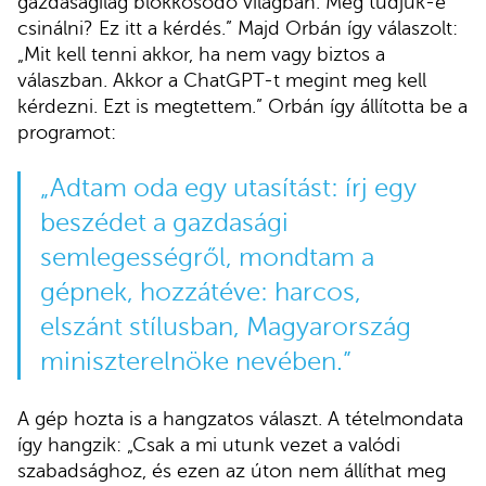
gazdaságilag blokkosodó világban. Meg tudjuk-e
csinálni? Ez itt a kérdés.” Majd Orbán így válaszolt:
„Mit kell tenni akkor, ha nem vagy biztos a
válaszban. Akkor a ChatGPT-t megint meg kell
kérdezni. Ezt is megtettem.” Orbán így állította be a
programot:
„Adtam oda egy utasítást: írj egy
beszédet a gazdasági
semlegességről, mondtam a
gépnek, hozzátéve: harcos,
elszánt stílusban, Magyarország
miniszterelnöke nevében.”
A gép hozta is a hangzatos választ. A tételmondata
így hangzik: „Csak a mi utunk vezet a valódi
szabadsághoz, és ezen az úton nem állíthat meg