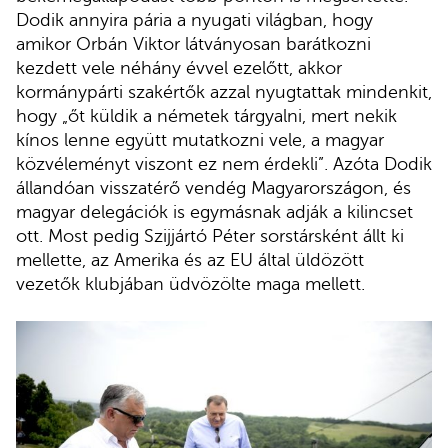
Dodik annyira pária a nyugati világban, hogy
amikor Orbán Viktor látványosan barátkozni
kezdett vele néhány évvel ezelőtt, akkor
kormánypárti szakértők azzal nyugtattak mindenkit,
hogy „őt küldik a németek tárgyalni, mert nekik
kínos lenne együtt mutatkozni vele, a magyar
közvéleményt viszont ez nem érdekli”. Azóta Dodik
állandóan visszatérő vendég Magyarországon, és
magyar delegációk is egymásnak adják a kilincset
ott. Most pedig Szijjártó Péter sorstársként állt ki
mellette, az Amerika és az EU által üldözött
vezetők klubjában üdvözölte maga mellett.