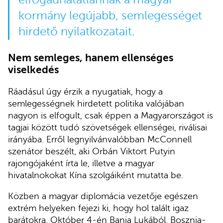
kormány legújabb, semlegességet
hirdető nyilatkozatait.
Nem semleges, hanem ellenséges
viselkedés
Ráadásul úgy érzik a nyugatiak, hogy a
semlegességnek hirdetett politika valójában
nagyon is elfogult, csak éppen a Magyarországot is
tagjai között tudó szövetségek ellenségei, riválisai
irányába. Erről legnyilvánvalóbban McConnell
szenátor beszélt, aki Orbán Viktort Putyin
rajongójaként írta le, illetve a magyar
hivatalnokokat Kína szolgáiként mutatta be.
Közben a magyar diplomácia vezetője egészen
extrém helyeken fejezi ki, hogy hol talált igaz
barátokra. Október 4-én Banja Lukából, Bosznia-