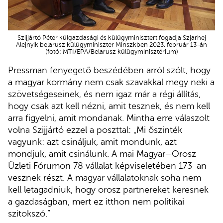
Szijjártó Péter külgazdasági és külügyminisztert fogadja Szjarhej
Alejnyik belarusz külügyminiszter Minszkben 2023. február 13-án
(fotó: MTI/EPA/Belarusz külügyminisztérium)
Pressman fenyegető beszédében arról szólt, hogy
a magyar kormány nem csak szavakkal megy neki a
szövetségeseinek, és nem igaz már a régi állítás,
hogy csak azt kell nézni, amit tesznek, és nem kell
arra figyelni, amit mondanak. Mintha erre válaszolt
volna Szijjártó ezzel a poszttal: „Mi őszinték
vagyunk: azt csináljuk, amit mondunk, azt
mondjuk, amit csinálunk. A mai Magyar–Orosz
Üzleti Fórumon 78 vállalat képviseletében 173-an
vesznek részt. A magyar vállalatoknak soha nem
kell letagadniuk, hogy orosz partnereket keresnek
a gazdaságban, mert ez itthon nem politikai
szitokszó.”