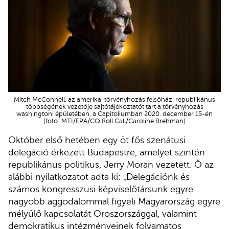
Mitch McConnell, az amerikai törvényhozás felsőházi republikánus
többségének vezetője sajtótájékoztatót tart a törvényhozás
washingtoni épületében, a Capitoliumban 2020. december 15-én
(fotó: MTI/EPA/CQ Roll Call/Caroline Brehman)
Október első hetében egy öt fős szenátusi
delegáció érkezett Budapestre, amelyet szintén
republikánus politikus, Jerry Moran vezetett. Ő az
alábbi nyilatkozatot adta ki: „Delegációnk és
számos kongresszusi képviselőtársunk egyre
nagyobb aggodalommal figyeli Magyarország egyre
mélyülő kapcsolatát Oroszországgal, valamint
demokratikus intézményeinek folyamatos