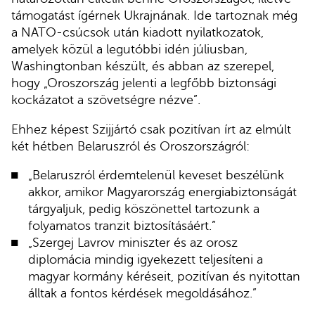
támogatást ígérnek Ukrajnának. Ide tartoznak még
a NATO-csúcsok után kiadott nyilatkozatok,
amelyek közül a legutóbbi idén júliusban,
Washingtonban készült, és abban az szerepel,
hogy „Oroszország jelenti a legfőbb biztonsági
kockázatot a szövetségre nézve”.
Ehhez képest Szijjártó csak pozitívan írt az elmúlt
két hétben Belaruszról és Oroszországról:
„Belaruszról érdemtelenül keveset beszélünk
akkor, amikor Magyarország energiabiztonságát
tárgyaljuk, pedig köszönettel tartozunk a
folyamatos tranzit biztosításáért.”
„Szergej Lavrov miniszter és az orosz
diplomácia mindig igyekezett teljesíteni a
magyar kormány kéréseit, pozitívan és nyitottan
álltak a fontos kérdések megoldásához.”