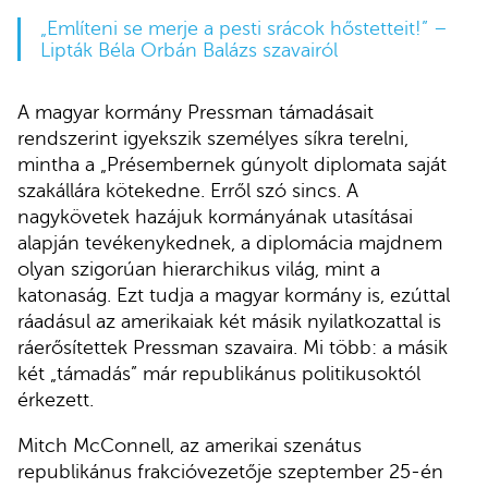
„Említeni se merje a pesti srácok hőstetteit!” –
Lipták Béla Orbán Balázs szavairól
A magyar kormány Pressman támadásait
rendszerint igyekszik személyes síkra terelni,
mintha a „Présembernek gúnyolt diplomata saját
szakállára kötekedne. Erről szó sincs. A
nagykövetek hazájuk kormányának utasításai
alapján tevékenykednek, a diplomácia majdnem
olyan szigorúan hierarchikus világ, mint a
katonaság. Ezt tudja a magyar kormány is, ezúttal
ráadásul az amerikaiak két másik nyilatkozattal is
ráerősítettek Pressman szavaira. Mi több: a másik
két „támadás” már republikánus politikusoktól
érkezett.
Mitch McConnell, az amerikai szenátus
republikánus frakcióvezetője szeptember 25-én