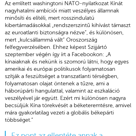
Az említett washingtoni NATO-nyilatkozat Kínát
nagyhatalmi ambíciói miatt veszélyes államnak
minősíti és elítéli, mert rosszindulatú
kibertámadásokkal „rendszerszintű kihívást támaszt
az euroatlanti biztonságra nézve”, és különösen,
mert „kulcsállammá vált” Oroszország
felfegyverzésében. Ehhez képest Szijjártó
szeptember végén így írt a Facebookon: „A
kínaiaknak és nekünk is szomorú látni, hogy egyes
amerikai és európai politikusok folyamatosan
szítják a feszültséget a transzatlanti térségben,
folyamatosan olajat öntenek a tűzre, ami a
háborúpárti hangulattal, valamint az eszkaláció
veszélyével jár együtt. Ezért mi különösen nagyra
becsüljük Kína törekvését a béketeremtésre, amivel
mára gyakorlatilag vezeti a globális békepárti
többséget.”
Ez pont az ellentéte annak a