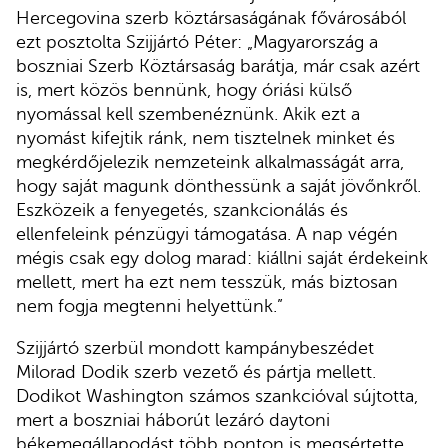
Hercegovina szerb köztársaságának fővárosából
ezt posztolta Szijjártó Péter: „Magyarország a
boszniai Szerb Köztársaság barátja, már csak azért
is, mert közös bennünk, hogy óriási külső
nyomással kell szembenéznünk. Akik ezt a
nyomást kifejtik ránk, nem tisztelnek minket és
megkérdőjelezik nemzeteink alkalmasságát arra,
hogy saját magunk dönthessünk a saját jövőnkről.
Eszközeik a fenyegetés, szankcionálás és
ellenfeleink pénzügyi támogatása. A nap végén
mégis csak egy dolog marad: kiállni saját érdekeink
mellett, mert ha ezt nem tesszük, más biztosan
nem fogja megtenni helyettünk.”
Szijjártó szerbül mondott kampánybeszédet
Milorad Dodik szerb vezető és pártja mellett.
Dodikot Washington számos szankcióval sújtotta,
mert a boszniai háborút lezáró daytoni
békemegállapodást több ponton is megsértette.