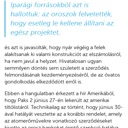
Iparági forrásokból azt is
hallottuk: az oroszok felvetették,
hogy esetleg le kellene állítani az
egész projektet,
és azt is javasolták, hogy nyár végéig a felek
alakítsanak ki valami konstrukciót az elszámolásról,
ha nem javul a helyzet. Hivatalosan ugyan
semmilyen döntés sem született a szerződés
felmondásának kezdeményezéséről, de az óvatos
gondolkodás elkezdődött erről is.
Ebben a hangulatban érkezett a hír Amerikából,
hogy Paks 2 június 27-én lekerült az amerikai
tiltólistáról. Technikailag az történt, hogy június 30-
ával hatályát vesztette az a korábbi rendelet, amely
az atomerőművekre vonatkozó szerződéseket
kivette az orosz bankokat érintő szankció hatálya