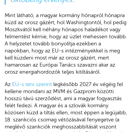
Mint látható, a magyar kormány hónapról hónapra
küzd az orosz gázért, hol Washingtontól, hol pedig
Moszkvától kell néhány hónapos haladékot vagy
felmentést kérnie, hogy az üzlet mehessen tovább.
A helyzetet tovább bonyolítja ezekben a
napokban, hogy az EU-s intézményekkel is meg
kell küzdeni most már az orosz gázért, mert
hamarosan az Európai Tanács szavazni akar az
orosz energiahordozók teljes kitiltásáról.
Az
EU-s terv szerint
legkésőbb 2027 év végéig fel
kellene mondani az MVM és Gazprom közötti
hosszú távú szerződést, ami a magyar fogyasztás
felét fedezi. A magyar és a szlovák kormány
közösen küzd a tiltás ellen, most éppen a legújabb,
18. szankciós csomag vétózásával fenyegetve (a
meglévő szankciók meghosszabbítását viszont