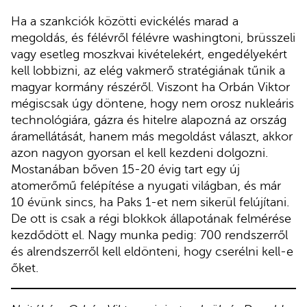
Ha a szankciók közötti evickélés marad a
megoldás, és félévről félévre washingtoni, brüsszeli
vagy esetleg moszkvai kivételekért, engedélyekért
kell lobbizni, az elég vakmerő stratégiának tűnik a
magyar kormány részéről. Viszont ha Orbán Viktor
mégiscsak úgy döntene, hogy nem orosz nukleáris
technológiára, gázra és hitelre alapozná az ország
áramellátását, hanem más megoldást választ, akkor
azon nagyon gyorsan el kell kezdeni dolgozni.
Mostanában bőven 15-20 évig tart egy új
atomerőmű felépítése a nyugati világban, és már
10 évünk sincs, ha Paks 1-et nem sikerül felújítani.
De ott is csak a régi blokkok állapotának felmérése
kezdődött el. Nagy munka pedig: 700 rendszerről
és alrendszerről kell eldönteni, hogy cserélni kell-e
őket.