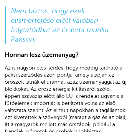
Nem biztos, hogy ezek
elismertetése előtt valóban
folytatódhat az érdemi munka
Pakson.
Honnan lesz üzemanyag?
Az is nagyon éles kérdés, hogy meddig tartható a
paksi szerződés azon pontja, amely alapján az
oroszok látnák el uránnal, azaz üzemanyaggal az új
blokkokat. Az orosz energia kitiltásáról szóló,
éppen szavazás előtt álló EU-s rendelet ugyanis a
fűtőelemek importját is betiltotta volna az első
változata szerint. Az elmúlt napokban a tagállamok
ezt kivetették a szövegből (maradt a gáz és az olaj),
itt a magyarok mellett más országok, például a
franciák, németek és csehek is lobbiztak