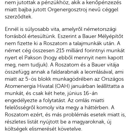
nem jutottak a pénzükhöz, akik a kenőpénzezés
miatt bajba jutott Orgenergosztroj nevű céggel
szerződtek.
Ennél is súlyosabb vita, amelyről németországi
forrásból értesültünk. Eszerint a Bauer Mélyépítőt
nem fizette ki a Roszatom a talajmunkák után. A
német cég összesen 215 milliárd forintnyi munkát
nyert el Pakson (hogy ebből mennyit nem kapott
meg, nem tudjuk). A Roszatom és a Bauer vitája
összefügg annak a faldarabnak a leomlásával, ami
miatt az 5-ös blokk munkagödrében az Országos
Atomenergia Hivatal (OAH) januárban leállíttatta a
munkát, és csak két hete, június 16-án
engedélyezte a folytatást. Az omlás miatti
felelősségről komoly vita megy a háttérben. A
Roszatom ezért, és más problémás esetek miatt is,
részletes listát nyújtott be a magyaroknak, új
költségek elismerését követelve.