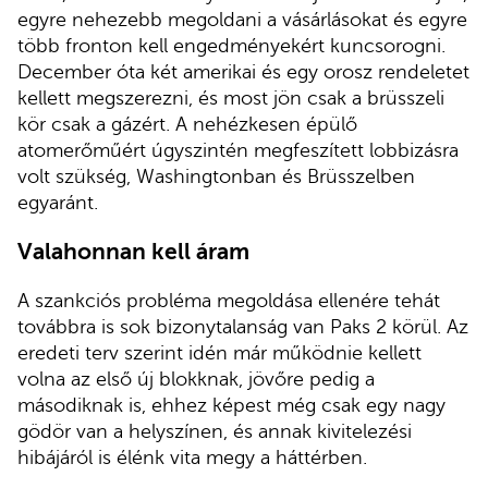
egyre nehezebb megoldani a vásárlásokat és egyre
több fronton kell engedményekért kuncsorogni.
December óta két amerikai és egy orosz rendeletet
kellett megszerezni, és most jön csak a brüsszeli
kör csak a gázért. A nehézkesen épülő
atomerőműért úgyszintén megfeszített lobbizásra
volt szükség, Washingtonban és Brüsszelben
egyaránt.
Valahonnan kell áram
A szankciós probléma megoldása ellenére tehát
továbbra is sok bizonytalanság van Paks 2 körül. Az
eredeti terv szerint idén már működnie kellett
volna az első új blokknak, jövőre pedig a
másodiknak is, ehhez képest még csak egy nagy
gödör van a helyszínen, és annak kivitelezési
hibájáról is élénk vita megy a háttérben.