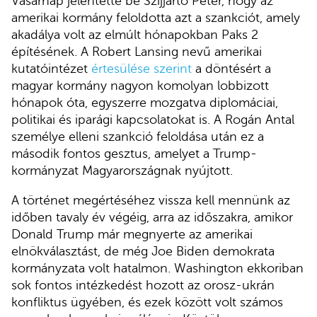
Vasárnap jelentette be Szijjártó Péter, hogy az
amerikai kormány feloldotta azt a szankciót, amely
akadálya volt az elmúlt hónapokban Paks 2
építésének. A Robert Lansing nevű amerikai
kutatóintézet
értesülése szerint
a döntésért a
magyar kormány nagyon komolyan lobbizott
hónapok óta, egyszerre mozgatva diplomáciai,
politikai és iparági kapcsolatokat is. A Rogán Antal
személye elleni szankció feloldása után ez a
második fontos gesztus, amelyet a Trump-
kormányzat Magyarországnak nyújtott.
A történet megértéséhez vissza kell mennünk az
időben tavaly év végéig, arra az időszakra, amikor
Donald Trump már megnyerte az amerikai
elnökválasztást, de még Joe Biden demokrata
kormányzata volt hatalmon. Washington ekkoriban
sok fontos intézkedést hozott az orosz-ukrán
konfliktus ügyében, és ezek között volt számos