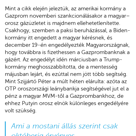
Mint a cikk elején jeleztük, az amerikai kormány a
Gazprom novemberi szankcionálásakor a magyar–
orosz gázüzletet is majdnem ellehetetlenítette.
Csakhogy, szemben a paksi beruházással, a Biden-
kormány itt engedett a magyar kérésnek, és
december 19-én engedélyezték Magyarországnak,
hogy továbbra is fizethessen a Gazprombanknak a
gázért. Az engedélyt idén márciusban a Trump-
kormány meghosszabbította, de a mentesség
májusban lejárt, és ezúttal nem jött több segítség.
Mint Szijjártó Péter a múlt héten elárulta: azóta az
OTP oroszországi leánybankja segítségével jut el a
pénz a magyar MVM-től a Gazprombankhoz, de
ehhez Putyin orosz elnök különleges engedélyére
volt szükség.
Ami a mostani állás szerint csak
októberig érvényes.