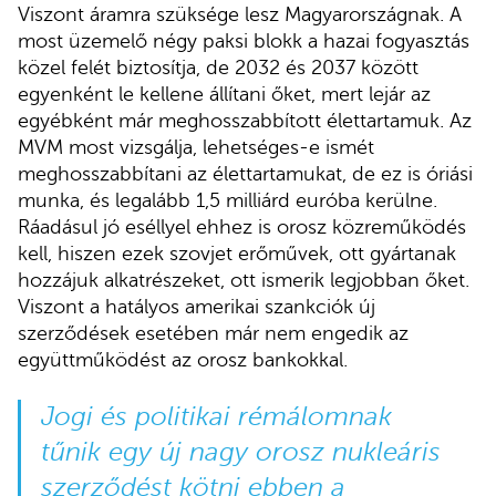
Viszont áramra szüksége lesz Magyarországnak. A
most üzemelő négy paksi blokk a hazai fogyasztás
közel felét biztosítja, de 2032 és 2037 között
egyenként le kellene állítani őket, mert lejár az
egyébként már meghosszabbított élettartamuk. Az
MVM most vizsgálja, lehetséges-e ismét
meghosszabbítani az élettartamukat, de ez is óriási
munka, és legalább 1,5 milliárd euróba kerülne.
Ráadásul jó eséllyel ehhez is orosz közreműködés
kell, hiszen ezek szovjet erőművek, ott gyártanak
hozzájuk alkatrészeket, ott ismerik legjobban őket.
Viszont a hatályos amerikai szankciók új
szerződések esetében már nem engedik az
együttműködést az orosz bankokkal.
Jogi és politikai rémálomnak
tűnik egy új nagy orosz nukleáris
szerződést kötni ebben a