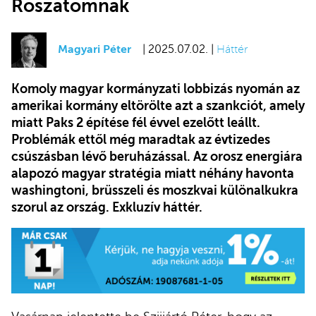
Roszatomnak
Magyari Péter
| 2025.07.02. |
Háttér
Komoly magyar kormányzati lobbizás nyomán az
amerikai kormány eltörölte azt a szankciót, amely
miatt Paks 2 építése
fél évvel ezelőtt
leállt.
Problémák ettől még maradtak az évtizedes
csúszásban lévő beruházással. Az orosz energiára
alapozó magyar stratégia miatt néhány havonta
washingtoni, brüsszeli és moszkvai különalkukra
szorul az ország. Exkluzív háttér.