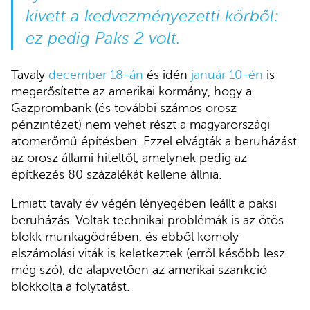
kivett a kedvezményezetti körből:
ez pedig Paks 2 volt.
Tavaly
december 18-án
és idén
január 10-én
is
megerősítette az amerikai kormány, hogy a
Gazprombank (és további számos orosz
pénzintézet) nem vehet részt a magyarországi
atomerőmű építésben. Ezzel elvágták a beruházást
az orosz állami hiteltől, amelynek pedig az
építkezés 80 százalékát kellene állnia.
Emiatt tavaly év végén lényegében leállt a paksi
beruházás. Voltak technikai problémák is az ötös
blokk munkagödrében, és ebből komoly
elszámolási viták is keletkeztek (erről később lesz
még szó), de alapvetően az amerikai szankció
blokkolta a folytatást.