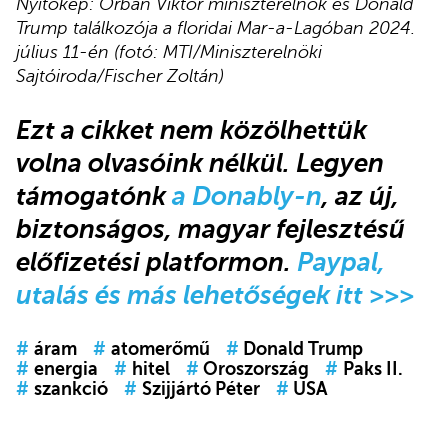
Nyitókép: Orbán Viktor miniszterelnök és Donald
Trump találkozója a floridai Mar-a-Lagóban 2024.
július 11-én (fotó: MTI/Miniszterelnöki
Sajtóiroda/Fischer Zoltán)
Ezt a cikket nem közölhettük
volna olvasóink nélkül. Legyen
támogatónk
a Donably-n
, az új,
biztonságos, magyar fejlesztésű
előfizetési platformon.
Paypal,
utalás és más lehetőségek itt >>>
#
áram
#
atomerőmű
#
Donald Trump
#
energia
#
hitel
#
Oroszország
#
Paks II.
#
szankció
#
Szijjártó Péter
#
USA