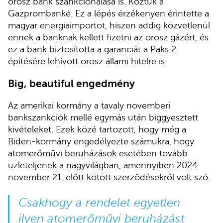
orosz bank szankcionálása is. Köztük a
Gazprombanké. Ez a lépés érzékenyen érintette a
magyar energiaimportot, hiszen addig közvetlenül
ennek a banknak kellett fizetni az orosz gázért, és
ez a bank biztosította a garanciát a Paks 2
építésére lehívott orosz állami hitelre is.
Big, beautiful engedmény
Az amerikai kormány a tavaly novemberi
bankszankciók mellé egymás után biggyesztett
kivételeket. Ezek közé tartozott, hogy még a
Biden-kormány engedélyezte számukra, hogy
atomerőművi beruházások esetében tovább
üzleteljenek a nagyvilágban, amennyiben 2024.
november 21. előtt kötött szerződésekről volt szó.
Csakhogy a rendelet egyetlen
ilyen atomerőművi beruházást