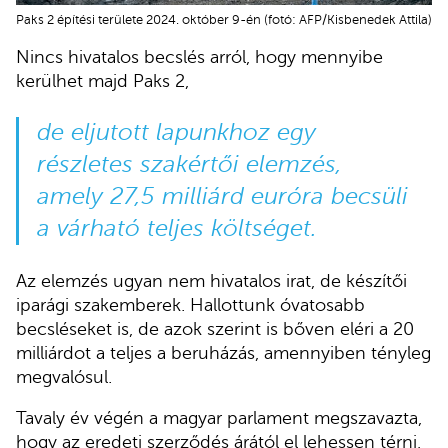
Paks 2 építési területe 2024. október 9-én (fotó: AFP/Kisbenedek Attila)
Nincs hivatalos becslés arról, hogy mennyibe
kerülhet majd Paks 2,
de eljutott lapunkhoz egy
részletes szakértői elemzés,
amely 27,5 milliárd euróra becsüli
a várható teljes költséget.
Az elemzés ugyan nem hivatalos irat, de készítői
iparági szakemberek. Hallottunk óvatosabb
becsléseket is, de azok szerint is bőven eléri a 20
milliárdot a teljes a beruházás, amennyiben tényleg
megvalósul.
Tavaly év végén a magyar parlament megszavazta,
hogy az eredeti szerződés árától el lehessen térni,