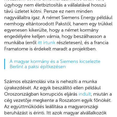
úgyhogy nem életbiztosítás a vállalatával hosszú
távú üzletet kötni. Persze ez nem minden
nagyvállaltra igaz. A német Siemens Energy például
nemhogy eltántorodott Pakstól, hanem egy trükkel
egyenesen kikerülte, hogy a német kormány
engedélyére kelljen várnia, hogy beszálhasson a
munkába (erről
itt írtunk
részletesen), és a francia
Framatome is érdekelt maradt a projektben.
A magyar kormány és a Siemens kicselezte
Berlint a paksi építkezésen
Számos elszámolási vita is nehezíti a munka
újrakezdését. Az egyik beszállító ellen például
Oroszországban korrupciós eljárás
indult
, miután a
cég vezetője megkente a Roszatom egyik főnökét.
Az együttműködés leállítása a magyarországi
beruházást is érinti. Itt azok magyar alvállalkozók