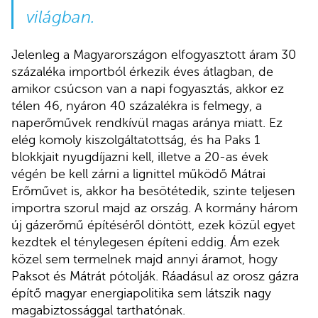
világban.
Jelenleg a Magyarországon elfogyasztott áram 30
százaléka importból érkezik éves átlagban, de
amikor csúcson van a napi fogyasztás, akkor ez
télen 46, nyáron 40 százalékra is felmegy, a
naperőművek rendkívül magas aránya miatt. Ez
elég komoly kiszolgáltatottság, és ha Paks 1
blokkjait nyugdíjazni kell, illetve a 20-as évek
végén be kell zárni a lignittel működő Mátrai
Erőművet is, akkor ha besötétedik, szinte teljesen
importra szorul majd az ország. A kormány három
új gázerőmű építéséről döntött, ezek közül egyet
kezdtek el ténylegesen építeni eddig. Ám ezek
közel sem termelnek majd annyi áramot, hogy
Paksot és Mátrát pótolják. Ráadásul az orosz gázra
építő magyar energiapolitika sem látszik nagy
magabiztossággal tarthatónak.