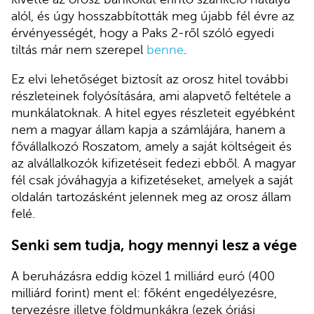
alól, és úgy hosszabbították meg újabb fél évre az
érvényességét, hogy a Paks 2-ről szóló egyedi
tiltás már nem szerepel
benne
.
Ez elvi lehetőséget biztosít az orosz hitel további
részleteinek folyósítására, ami alapvető feltétele a
munkálatoknak. A hitel egyes részleteit egyébként
nem a magyar állam kapja a számlájára, hanem a
fővállalkozó Roszatom, amely a saját költségeit és
az alvállalkozók kifizetéseit fedezi ebből. A magyar
fél csak jóváhagyja a kifizetéseket, amelyek a saját
oldalán tartozásként jelennek meg az orosz állam
felé.
Senki sem tudja, hogy mennyi lesz a vége
A beruházásra eddig közel 1 milliárd euró (400
milliárd forint) ment el: főként engedélyezésre,
tervezésre illetve földmunkákra (ezek óriási