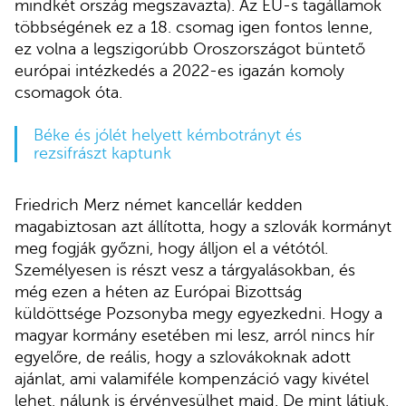
mindkét ország megszavazta). Az EU-s tagállamok
többségének ez a 18. csomag igen fontos lenne,
ez volna a legszigorúbb Oroszországot büntető
európai intézkedés a 2022-es igazán komoly
csomagok óta.
Béke és jólét helyett kémbotrányt és
rezsifrászt kaptunk
Friedrich Merz német kancellár kedden
magabiztosan azt állította, hogy a szlovák kormányt
meg fogják győzni, hogy álljon el a vétótól.
Személyesen is részt vesz a tárgyalásokban, és
még ezen a héten az Európai Bizottság
küldöttsége Pozsonyba megy egyezkedni. Hogy a
magyar kormány esetében mi lesz, arról nincs hír
egyelőre, de reális, hogy a szlovákoknak adott
ajánlat, ami valamiféle kompenzáció vagy kivétel
lehet, nálunk is érvényesülhet majd. De mint látjuk,