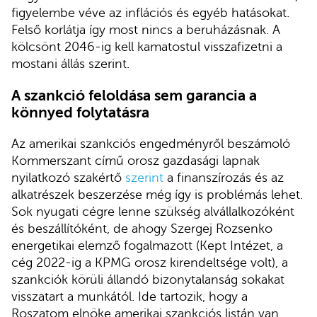
figyelembe véve az inflációs és egyéb hatásokat.
Felső korlátja így most nincs a beruházásnak. A
kölcsönt 2046-ig kell kamatostul visszafizetni a
mostani állás szerint.
A szankció feloldása sem garancia a
könnyed folytatásra
Az amerikai szankciós engedményről beszámoló
Kommerszant című orosz gazdasági lapnak
nyilatkozó szakértő
szerint
a finanszírozás és az
alkatrészek beszerzése még így is problémás lehet.
Sok nyugati cégre lenne szükség alvállalkozóként
és beszállítóként, de ahogy Szergej Rozsenko
energetikai elemző fogalmazott (Kept Intézet, a
cég 2022-ig a KPMG orosz kirendeltsége volt), a
szankciók körüli állandó bizonytalanság sokakat
visszatart a munkától. Ide tartozik, hogy a
Roszatom elnöke amerikai szankciós listán van,