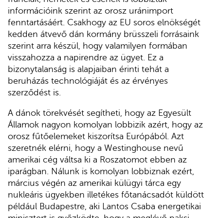
információink szerint az orosz uránimport
fenntartásáért. Csakhogy az EU soros elnökségét
kedden átvevő dán kormány brüsszeli forrásaink
szerint arra készül, hogy valamilyen formában
visszahozza a napirendre az ügyet. Ez a
bizonytalanság is alapjaiban érinti tehát a
beruházás technológiáját és az érvényes
szerződést is.
A dánok törekvését segítheti, hogy az Egyesült
Államok nagyon komolyan lobbizik azért, hogy az
orosz fűtőelemeket kiszorítsa Európából. Azt
szeretnék elérni, hogy a Westinghouse nevű
amerikai cég váltsa ki a Roszatomot ebben az
iparágban. Nálunk is komolyan lobbiznak ezért,
március végén az amerikai külügyi tárca egy
nukleáris ügyekben illetékes főtanácsadót küldött
például Budapestre, aki Lantos Csaba energetikai
minisztert is győzködte, hogy a meglévő paksi