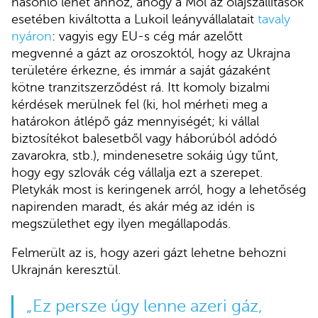
hasonló lehet ahhoz, ahogy a Mol az olajszállítások
esetében kiváltotta a Lukoil leányvállalatait
tavaly
nyáron
: vagyis egy EU-s cég már azelőtt
megvenné a gázt az oroszoktól, hogy az Ukrajna
területére érkezne, és immár a saját gázaként
kötne tranzitszerződést rá. Itt komoly bizalmi
kérdések merülnek fel (ki, hol mérheti meg a
határokon átlépő gáz mennyiségét; ki vállal
biztosítékot balesetből vagy háborúból adódó
zavarokra, stb.), mindenesetre sokáig úgy tűnt,
hogy egy szlovák cég vállalja ezt a szerepet.
Pletykák most is keringenek arról, hogy a lehetőség
napirenden maradt, és akár még az idén is
megszülethet egy ilyen megállapodás.
Felmerült az is, hogy azeri gázt lehetne behozni
Ukrajnán keresztül.
„Ez persze úgy lenne azeri gáz,