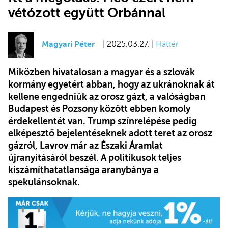
vétózott együtt Orbánnal
Magyari Péter
| 2025.03.27. |
Háttér
Miközben hivatalosan a magyar és a szlovák
kormány egyetért abban, hogy az ukránoknak át
kellene engedniük az orosz gázt, a valóságban
Budapest és Pozsony között ebben komoly
érdekellentét van. Trump színrelépése pedig
elképesztő bejelentéseknek adott teret az orosz
gázról, Lavrov már az Északi Áramlat
újranyitásáról beszél. A politikusok teljes
kiszámíthatatlansága aranybánya a
spekulánsoknak.