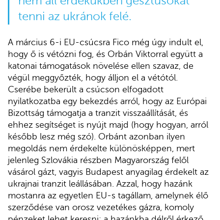
nem áll érdekükben gesztusokat
tenni az ukránok felé.
A március 6-i EU-csúcsra Fico még úgy indult el,
hogy ő is vétózni fog, és Orbán Viktorral együtt a
katonai támogatások növelése ellen szavaz, de
végül meggyőzték, hogy álljon el a vétótól.
Cserébe bekerült a csúcson elfogadott
nyilatkozatba egy bekezdés arról, hogy az Európai
Bizottság támogatja a tranzit visszaállítását, és
ehhez segítséget is nyújt majd (hogy hogyan, arról
később lesz még szó). Orbánt azonban ilyen
megoldás nem érdekelte különösképpen, mert
jelenleg Szlovákia részben Magyarország felől
vásárol gázt, vagyis Budapest anyagilag érdekelt az
ukrajnai tranzit leállásában. Azzal, hogy hazánk
mostanra az egyetlen EU-s tagállam, amelynek élő
szerződése van orosz vezetékes gázra, komoly
pénzeket lehet keresni: a hazánkba délről érkező