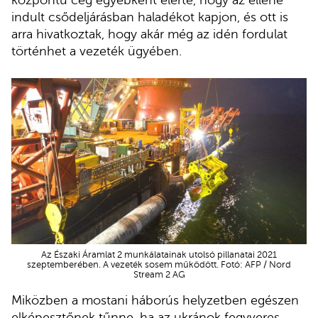
indult csődeljárásban haladékot kapjon, és ott is
arra hivatkoztak, hogy akár még az idén fordulat
történhet a vezeték ügyében.
Az Északi Áramlat 2 munkálatainak utolsó pillanatai 2021
szeptemberében. A vezeték sosem működött. Fotó: AFP / Nord
Stream 2 AG
Miközben a mostani háborús helyzetben egészen
elképesztőnek tűnne, ha az ukránok fegyveres