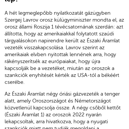
A hét legmeglepőbb nyilatkozatát gázügyben
Szergej Lavrov orosz külügyminiszter mondta el, az
orosz állami Roszija 1 tévécsatornának szerdán: azt
állította, hogy az amerikaiakkal folytatott szaúdi
tárgyalásokon napirendre került az Északi Áramlat
vezeték visszakapcsolása. Lavrov szerint az
amerikaiak elvben nyitottak lennének arra, hogy
rákényszerítsék az európaiakat, hogy újra
kapcsolják be a vezetéket, miután az oroszok a
szankciók enyhítését kérték az USA-tól a békéért
cserébe.
Az Északi Áramlat négy óriási gázvezeték a tenger
alatt, amely Oroszországot és Németországot
közvetlenül kapcsolja össze. A négy csőből kettőt
(Északi Áramlat 1) az oroszok 2022 nyarán
lekapcsoltak, arra hivatkozva, hogy a nyugati
szankciók miatt nem tudják megoldani a