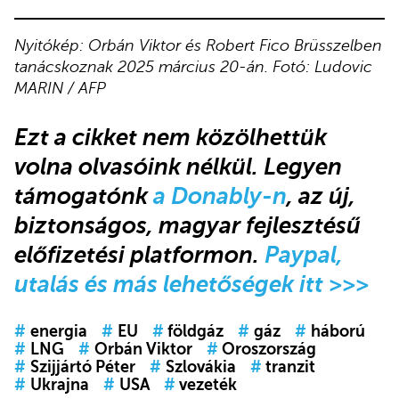
Nyitókép: Orbán Viktor és Robert Fico Brüsszelben
tanácskoznak 2025 március 20-án. Fotó: Ludovic
MARIN / AFP
Ezt a cikket nem közölhettük
volna olvasóink nélkül. Legyen
támogatónk
a Donably-n
, az új,
biztonságos, magyar fejlesztésű
előfizetési platformon.
Paypal,
utalás és más lehetőségek itt >>>
#
energia
#
EU
#
földgáz
#
gáz
#
háború
#
LNG
#
Orbán Viktor
#
Oroszország
#
Szijjártó Péter
#
Szlovákia
#
tranzit
#
Ukrajna
#
USA
#
vezeték