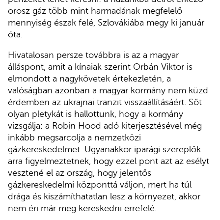
orosz gáz több mint harmadának megfelelő
mennyiség észak felé, Szlovákiába megy ki január
óta.
Hivatalosan persze továbbra is az a magyar
álláspont, amit a kínaiak szerint Orbán Viktor is
elmondott a nagykövetek értekezletén, a
valóságban azonban a magyar kormány nem küzd
érdemben az ukrajnai tranzit visszaállításáért. Sőt
olyan pletykát is hallottunk, hogy a kormány
vizsgálja: a Robin Hood adó kiterjesztésével még
inkább megsarcolja a nemzetközi
gázkereskedelmet. Ugyanakkor iparági szereplők
arra figyelmeztetnek, hogy ezzel pont azt az esélyt
vesztené el az ország, hogy jelentős
gázkereskedelmi központtá váljon, mert ha túl
drága és kiszámíthatatlan lesz a környezet, akkor
nem éri már meg kereskedni errefelé.