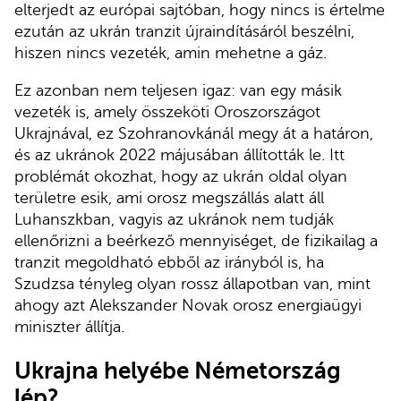
elterjedt az európai sajtóban, hogy nincs is értelme
ezután az ukrán tranzit újraindításáról beszélni,
hiszen nincs vezeték, amin mehetne a gáz.
Ez azonban nem teljesen igaz: van egy másik
vezeték is, amely összeköti Oroszországot
Ukrajnával, ez Szohranovkánál megy át a határon,
és az ukránok 2022 májusában állították le. Itt
problémát okozhat, hogy az ukrán oldal olyan
területre esik, ami orosz megszállás alatt áll
Luhanszkban, vagyis az ukránok nem tudják
ellenőrizni a beérkező mennyiséget, de fizikailag a
tranzit megoldható ebből az irányból is, ha
Szudzsa tényleg olyan rossz állapotban van, mint
ahogy azt Alekszander Novak orosz energiaügyi
miniszter állítja.
Ukrajna helyébe Németország
lép?