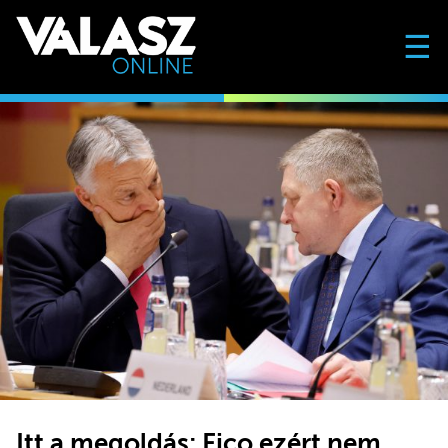
☰
Itt a megoldás: Fico ezért nem