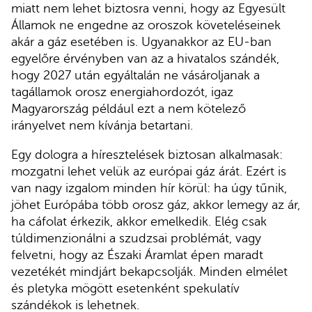
miatt nem lehet biztosra venni, hogy az Egyesült
Államok ne engedne az oroszok követeléseinek
akár a gáz esetében is. Ugyanakkor az EU-ban
egyelőre érvényben van az a hivatalos szándék,
hogy 2027 után egyáltalán ne vásároljanak a
tagállamok orosz energiahordozót, igaz
Magyarország például ezt a nem kötelező
irányelvet nem kívánja betartani.
Egy dologra a híresztelések biztosan alkalmasak:
mozgatni lehet velük az európai gáz árát. Ezért is
van nagy izgalom minden hír körül: ha úgy tűnik,
jöhet Európába több orosz gáz, akkor lemegy az ár,
ha cáfolat érkezik, akkor emelkedik. Elég csak
túldimenzionálni a szudzsai problémát, vagy
felvetni, hogy az Északi Áramlat épen maradt
vezetékét mindjárt bekapcsolják. Minden elmélet
és pletyka mögött esetenként spekulatív
szándékok is lehetnek.