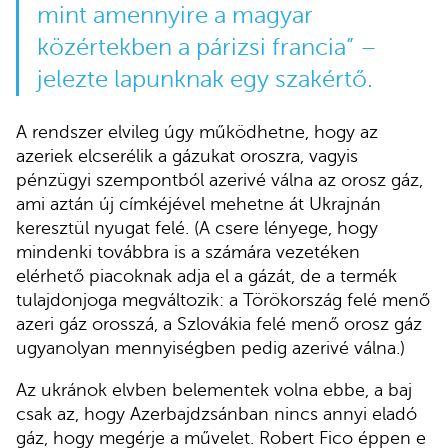
mint amennyire a magyar
közértekben a párizsi francia” –
jelezte lapunknak egy szakértő.
A rendszer elvileg úgy működhetne, hogy az
azeriek elcserélik a gázukat oroszra, vagyis
pénzügyi szempontból azerivé válna az orosz gáz,
ami aztán új címkéjével mehetne át Ukrajnán
keresztül nyugat felé. (A csere lényege, hogy
mindenki továbbra is a számára vezetéken
elérhető piacoknak adja el a gázát, de a termék
tulajdonjoga megváltozik: a Törökország felé menő
azeri gáz orosszá, a Szlovákia felé menő orosz gáz
ugyanolyan mennyiségben pedig azerivé válna.)
Az ukránok elvben belementek volna ebbe, a baj
csak az, hogy Azerbajdzsánban nincs annyi eladó
gáz, hogy megérje a művelet. Robert Fico éppen e