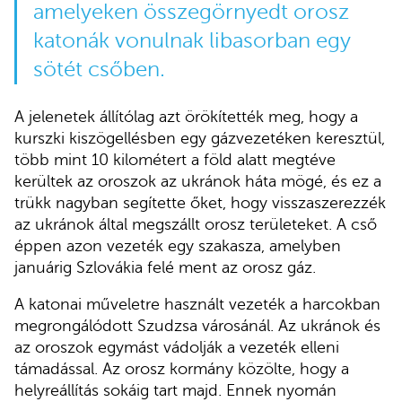
amelyeken összegörnyedt orosz
katonák vonulnak libasorban egy
sötét csőben.
A jelenetek állítólag azt örökítették meg, hogy a
kurszki kiszögellésben egy gázvezetéken keresztül,
több mint 10 kilométert a föld alatt megtéve
kerültek az oroszok az ukránok háta mögé, és ez a
trükk nagyban segítette őket, hogy visszaszerezzék
az ukránok által megszállt orosz területeket. A cső
éppen azon vezeték egy szakasza, amelyben
januárig Szlovákia felé ment az orosz gáz.
A katonai műveletre használt vezeték a harcokban
megrongálódott Szudzsa városánál. Az ukránok és
az oroszok egymást vádolják a vezeték elleni
támadással. Az orosz kormány közölte, hogy a
helyreállítás sokáig tart majd. Ennek nyomán