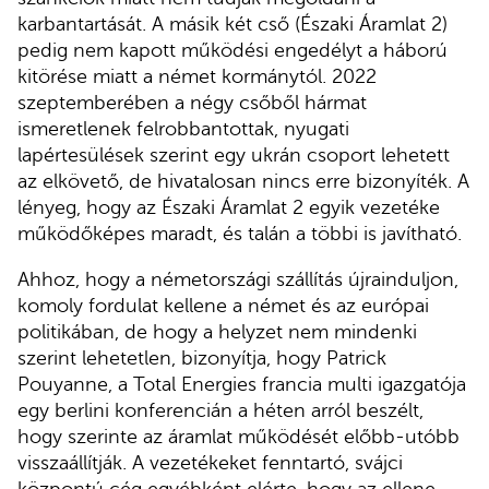
karbantartását. A másik két cső (Északi Áramlat 2)
pedig nem kapott működési engedélyt a háború
kitörése miatt a német kormánytól. 2022
szeptemberében a négy csőből hármat
ismeretlenek felrobbantottak, nyugati
lapértesülések szerint egy ukrán csoport lehetett
az elkövető, de hivatalosan nincs erre bizonyíték. A
lényeg, hogy az Északi Áramlat 2 egyik vezetéke
működőképes maradt, és talán a többi is javítható.
Ahhoz, hogy a németországi szállítás újrainduljon,
komoly fordulat kellene a német és az európai
politikában, de hogy a helyzet nem mindenki
szerint lehetetlen, bizonyítja, hogy Patrick
Pouyanne, a Total Energies francia multi igazgatója
egy berlini konferencián a héten arról beszélt,
hogy szerinte az áramlat működését előbb-utóbb
visszaállítják. A vezetékeket fenntartó, svájci
központú cég egyébként elérte, hogy az ellene