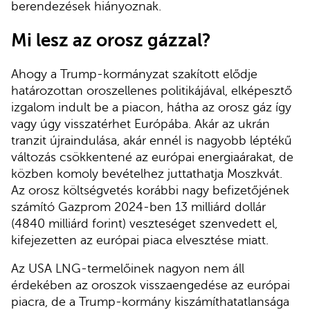
berendezések hiányoznak.
Mi lesz az orosz gázzal?
Ahogy a Trump-kormányzat szakított elődje
határozottan oroszellenes politikájával, elképesztő
izgalom indult be a piacon, hátha az orosz gáz így
vagy úgy visszatérhet Európába. Akár az ukrán
tranzit újraindulása, akár ennél is nagyobb léptékű
változás csökkentené az európai energiaárakat, de
közben komoly bevételhez juttathatja Moszkvát.
Az orosz költségvetés korábbi nagy befizetőjének
számító Gazprom 2024-ben 13 milliárd dollár
(4840 milliárd forint) veszteséget szenvedett el,
kifejezetten az európai piaca elvesztése miatt.
Az USA LNG-termelőinek nagyon nem áll
érdekében az oroszok visszaengedése az európai
piacra, de a Trump-kormány kiszámíthatatlansága