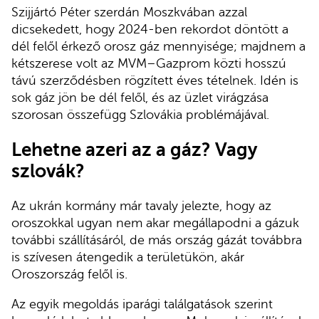
Szijjártó Péter szerdán Moszkvában azzal
dicsekedett, hogy 2024-ben rekordot döntött a
dél felől érkező orosz gáz mennyisége; majdnem a
kétszerese volt az MVM–Gazprom közti hosszú
távú szerződésben rögzített éves tételnek. Idén is
sok gáz jön be dél felől, és az üzlet virágzása
szorosan összefügg Szlovákia problémájával.
Lehetne azeri az a gáz? Vagy
szlovák?
Az ukrán kormány már tavaly jelezte, hogy az
oroszokkal ugyan nem akar megállapodni a gázuk
további szállításáról, de más ország gázát továbbra
is szívesen átengedik a területükön, akár
Oroszország felől is.
Az egyik megoldás iparági találgatások szerint