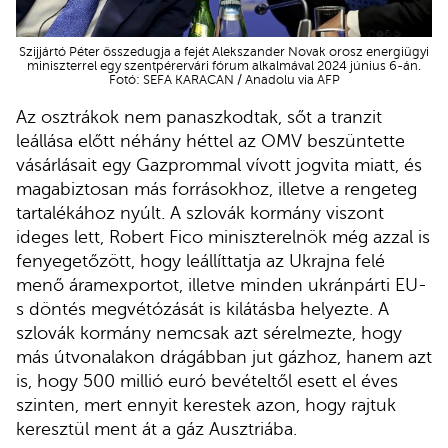
Szijjártó Péter összedugja a fejét Alekszander Novak orosz energiügyi
miniszterrel egy szentpérervári fórum alkalmával 2024 június 6-án.
Fotó: SEFA KARACAN / Anadolu via AFP
Az osztrákok nem panaszkodtak, sőt a tranzit
leállása előtt néhány héttel az OMV beszüntette
vásárlásait egy Gazprommal vívott jogvita miatt, és
magabiztosan más forrásokhoz, illetve a rengeteg
tartalékához nyúlt. A szlovák kormány viszont
ideges lett, Robert Fico miniszterelnök még azzal is
fenyegetőzött, hogy leállíttatja az Ukrajna felé
menő áramexportot, illetve minden ukránpárti EU-
s döntés megvétózását is kilátásba helyezte. A
szlovák kormány nemcsak azt sérelmezte, hogy
más útvonalakon drágábban jut gázhoz, hanem azt
is, hogy 500 millió euró bevételtől esett el éves
szinten, mert ennyit kerestek azon, hogy rajtuk
keresztül ment át a gáz Ausztriába.