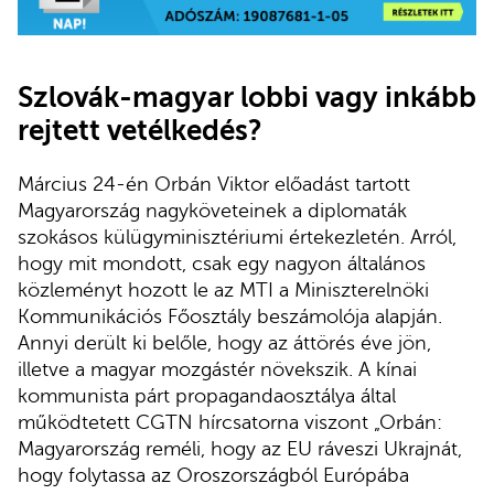
Szlovák-magyar lobbi vagy inkább
rejtett vetélkedés?
Március 24-én Orbán Viktor előadást tartott
Magyarország nagyköveteinek a diplomaták
szokásos külügyminisztériumi értekezletén. Arról,
hogy mit mondott, csak egy nagyon általános
közleményt hozott le az MTI a Miniszterelnöki
Kommunikációs Főosztály beszámolója alapján.
Annyi derült ki belőle, hogy az áttörés éve jön,
illetve a magyar mozgástér növekszik. A kínai
kommunista párt propagandaosztálya által
működtetett CGTN hírcsatorna viszont „Orbán:
Magyarország reméli, hogy az EU ráveszi Ukrajnát,
hogy folytassa az Oroszországból Európába