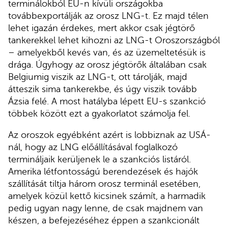
terminálokból EU-n kívüli országokba
továbbexportálják az orosz LNG-t. Ez majd télen
lehet igazán érdekes, mert akkor csak jégtörő
tankerekkel lehet kihozni az LNG-t Oroszországból
– amelyekből kevés van, és az üzemeltetésük is
drága. Úgyhogy az orosz jégtörők általában csak
Belgiumig viszik az LNG-t, ott tárolják, majd
átteszik sima tankerekbe, és úgy viszik tovább
Ázsia felé. A most hatályba lépett EU-s szankció
többek között ezt a gyakorlatot számolja fel.
Az oroszok egyébként azért is lobbiznak az USÁ-
nál, hogy az LNG előállításával foglalkozó
termináljaik kerüljenek le a szankciós listáról.
Amerika létfontosságú berendezések és hajók
szállítását tiltja három orosz terminál esetében,
amelyek közül kettő kicsinek számít, a harmadik
pedig ugyan nagy lenne, de csak majdnem van
készen, a befejezéséhez éppen a szankcionált