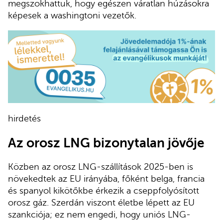
megszokhattuk, hogy egészen váratlan húzásokra
képesek a washingtoni vezetők.
hirdetés
Az orosz LNG bizonytalan jövője
Közben az orosz LNG-szállítások 2025-ben is
növekedtek az EU irányába, főként belga, francia
és spanyol kikötőkbe érkezik a cseppfolyósított
orosz gáz. Szerdán viszont életbe lépett az EU
szankciója; ez nem engedi, hogy uniós LNG-