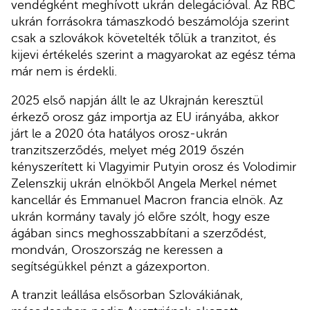
vendégként meghívott ukrán delegációval. Az RBC
ukrán forrásokra támaszkodó beszámolója szerint
csak a szlovákok követelték tőlük a tranzitot, és
kijevi értékelés szerint a magyarokat az egész téma
már nem is érdekli.
2025 első napján állt le az Ukrajnán keresztül
érkező orosz gáz importja az EU irányába, akkor
járt le a 2020 óta hatályos orosz-ukrán
tranzitszerződés, melyet még 2019 őszén
kényszerített ki Vlagyimir Putyin orosz és Volodimir
Zelenszkij ukrán elnökből Angela Merkel német
kancellár és Emmanuel Macron francia elnök. Az
ukrán kormány tavaly jó előre szólt, hogy esze
ágában sincs meghosszabbítani a szerződést,
mondván, Oroszország ne keressen a
segítségükkel pénzt a gázexporton.
A tranzit leállása elsősorban Szlovákiának,