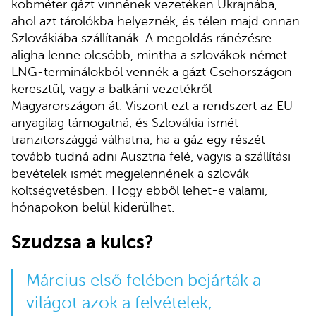
köbméter gázt vinnének vezetéken Ukrajnába,
ahol azt tárolókba helyeznék, és télen majd onnan
Szlovákiába szállítanák. A megoldás ránézésre
aligha lenne olcsóbb, mintha a szlovákok német
LNG-terminálokból vennék a gázt Csehországon
keresztül, vagy a balkáni vezetékről
Magyarországon át. Viszont ezt a rendszert az EU
anyagilag támogatná, és Szlovákia ismét
tranzitországgá válhatna, ha a gáz egy részét
tovább tudná adni Ausztria felé, vagyis a szállítási
bevételek ismét megjelennének a szlovák
költségvetésben. Hogy ebből lehet-e valami,
hónapokon belül kiderülhet.
Szudzsa a kulcs?
Március első felében bejárták a
világot azok a felvételek,