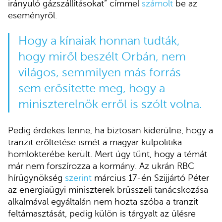
irányuló gázszállításokat” címmel
számolt
be az
eseményről.
Hogy a kínaiak honnan tudták,
hogy miről beszélt Orbán, nem
világos, semmilyen más forrás
sem erősítette meg, hogy a
miniszterelnök erről is szólt volna.
Pedig érdekes lenne, ha biztosan kiderülne, hogy a
tranzit erőltetése ismét a magyar külpolitika
homlokterébe került. Mert úgy tűnt, hogy a témát
már nem forszírozza a kormány. Az ukrán RBC
hírügynökség
szerint
március 17-én Szijjártó Péter
az energiaügyi miniszterek brüsszeli tanácskozása
alkalmával egyáltalán nem hozta szóba a tranzit
feltámasztását, pedig külön is tárgyalt az ülésre