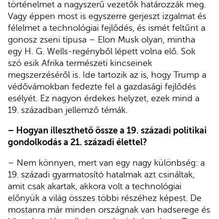
történelmet a nagyszerű vezetők határozzák meg.
Vagy éppen most is egyszerre gerjeszt izgalmat és
félelmet a technológiai fejlődés, és ismét feltűnt a
gonosz zseni típusa – Elon Musk olyan, mintha
egy H. G. Wells-regényből lépett volna elő. Sok
szó esik Afrika természeti kincseinek
megszerzéséről is. Ide tartozik az is, hogy Trump a
védővámokban fedezte fel a gazdasági fejlődés
esélyét. Ez nagyon érdekes helyzet, ezek mind a
19. században jellemző témák.
– Hogyan illeszthető össze a 19. századi politikai
gondolkodás a 21. századi élettel?
– Nem könnyen, mert van egy nagy különbség: a
19. századi gyarmatosító hatalmak azt csináltak,
amit csak akartak, akkora volt a technológiai
előnyük a világ összes többi részéhez képest. De
mostanra már minden országnak van hadserege és