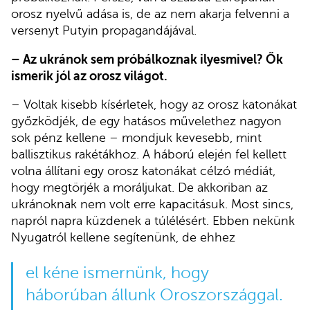
orosz nyelvű adása is, de az nem akarja felvenni a
versenyt Putyin propagandájával.
– Az ukránok sem próbálkoznak ilyesmivel? Ők
ismerik jól az orosz világot.
– Voltak kisebb kísérletek, hogy az orosz katonákat
győzködjék, de egy hatásos művelethez nagyon
sok pénz kellene – mondjuk kevesebb, mint
ballisztikus rakétákhoz. A háború elején fel kellett
volna állítani egy orosz katonákat célzó médiát,
hogy megtörjék a moráljukat. De akkoriban az
ukránoknak nem volt erre kapacitásuk. Most sincs,
napról napra küzdenek a túlélésért. Ebben nekünk
Nyugatról kellene segítenünk, de ehhez
el kéne ismernünk, hogy
háborúban állunk Oroszországgal.