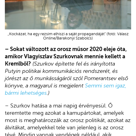
„Kockázat, ha egy rezsim elhiszi a saját propagandáját” (fotó: Válasz
Online/Barakonyi Szabolcs)
– Sokat változott az orosz műsor 2020 eleje óta,
amikor Vlagyiszlav Szurkovnak mennie kellett a
Kremlből?
(Szurkov építette fel és irányította
Putyin politikai kommunikációs rendszerét, és
jórészt az ő munkásságáról szól Pomerantsev első
könyve, a magyarul is megjelent
Semmi sem igaz,
bármi lehetséges
.)
– Szurkov hatása a mai napig érvényesül. Ő
teremtette meg azokat a kamupártokat, amelyek
most is meghatározzák az orosz politikát, azokat az
álvitákat, amelyekkel tele van jelenleg is az orosz
tévé. Mindig vannak vendégek például, akik