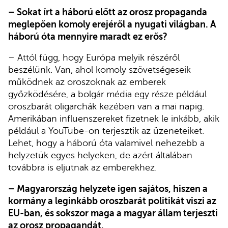
– Sokat írt a háború előtt az orosz propaganda
meglepően komoly erejéről a nyugati világban. A
háború óta mennyire maradt ez erős?
– Attól függ, hogy Európa melyik részéről
beszélünk. Van, ahol komoly szövetségeseik
működnek az oroszoknak az emberek
győzködésére, a bolgár média egy része például
oroszbarát oligarchák kezében van a mai napig.
Amerikában influenszereket fizetnek le inkább, akik
például a YouTube-on terjesztik az üzeneteiket.
Lehet, hogy a háború óta valamivel nehezebb a
helyzetük egyes helyeken, de azért általában
továbbra is eljutnak az emberekhez.
– Magyarország helyzete igen sajátos, hiszen a
kormány a leginkább oroszbarát politikát viszi az
EU-ban, és sokszor maga a magyar állam terjeszti
az orosz propagandát.