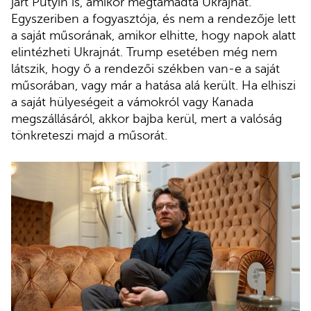
járt Putyin is, amikor megtámadta Ukrajnát.
Egyszeriben a fogyasztója, és nem a rendezője lett
a saját műsorának, amikor elhitte, hogy napok alatt
elintézheti Ukrajnát. Trump esetében még nem
látszik, hogy ő a rendezői székben van-e a saját
műsorában, vagy már a hatása alá került. Ha elhiszi
a saját hülyeségeit a vámokról vagy Kanada
megszállásáról, akkor bajba kerül, mert a valóság
tönkreteszi majd a műsorát.