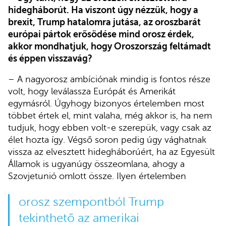
hidegháborút. Ha viszont úgy nézzük, hogy a
brexit, Trump hatalomra jutása, az oroszbarát
európai pártok erősödése mind orosz érdek,
akkor mondhatjuk, hogy Oroszország feltámadt
és éppen visszavág?
– A nagyorosz ambíciónak mindig is fontos része
volt, hogy leválassza Európát és Amerikát
egymásról. Úgyhogy bizonyos értelemben most
többet értek el, mint valaha, még akkor is, ha nem
tudjuk, hogy ebben volt-e szerepük, vagy csak az
élet hozta így. Végső soron pedig úgy vághatnak
vissza az elvesztett hidegháborúért, ha az Egyesült
Államok is ugyanúgy összeomlana, ahogy a
Szovjetunió omlott össze. Ilyen értelemben
orosz szempontból Trump
tekinthető az amerikai