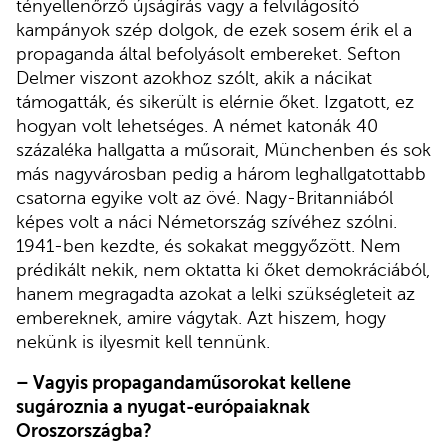
tényellenőrző újságírás vagy a felvilágosító
kampányok szép dolgok, de ezek sosem érik el a
propaganda által befolyásolt embereket. Sefton
Delmer viszont azokhoz szólt, akik a nácikat
támogatták, és sikerült is elérnie őket. Izgatott, ez
hogyan volt lehetséges. A német katonák 40
százaléka hallgatta a műsorait, Münchenben és sok
más nagyvárosban pedig a három leghallgatottabb
csatorna egyike volt az övé. Nagy-Britanniából
képes volt a náci Németország szívéhez szólni.
1941-ben kezdte, és sokakat meggyőzött. Nem
prédikált nekik, nem oktatta ki őket demokráciából,
hanem megragadta azokat a lelki szükségleteit az
embereknek, amire vágytak. Azt hiszem, hogy
nekünk is ilyesmit kell tennünk.
– Vagyis propagandaműsorokat kellene
sugároznia a nyugat-európaiaknak
Oroszországba?