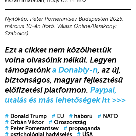
kiszámíthatatlan, hogy ott mi lesz.
Nyitókép: Peter Pomerantsev Budapesten 2025.
március 10-én (fotó: Válasz Online/Barakonyi
Szabolcs)
Ezt a cikket nem közölhettük
volna olvasóink nélkül. Legyen
támogatónk
a Donably-n
, az új,
biztonságos, magyar fejlesztésű
előfizetési platformon.
Paypal,
utalás és más lehetőségek itt >>>
#
Donald Trump
#
EU
#
háború
#
NATO
#
Orbán Viktor
#
Oroszország
#
Peter Pomerantsev
#
propaganda
#
pszichológiai hadviselés
#
USA