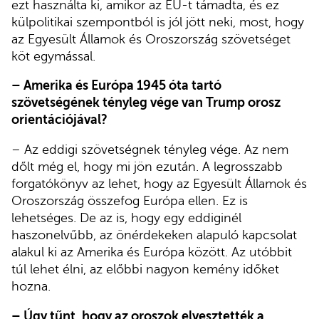
ezt használta ki, amikor az EU-t támadta, és ez
külpolitikai szempontból is jól jött neki, most, hogy
az Egyesült Államok és Oroszország szövetséget
köt egymással.
– Amerika és Európa 1945 óta tartó
szövetségének tényleg vége van Trump orosz
orientációjával?
– Az eddigi szövetségnek tényleg vége. Az nem
dőlt még el, hogy mi jön ezután. A legrosszabb
forgatókönyv az lehet, hogy az Egyesült Államok és
Oroszország összefog Európa ellen. Ez is
lehetséges. De az is, hogy egy eddiginél
haszonelvűbb, az önérdekeken alapuló kapcsolat
alakul ki az Amerika és Európa között. Az utóbbit
túl lehet élni, az előbbi nagyon kemény időket
hozna.
– Úgy tűnt, hogy az oroszok elvesztették a