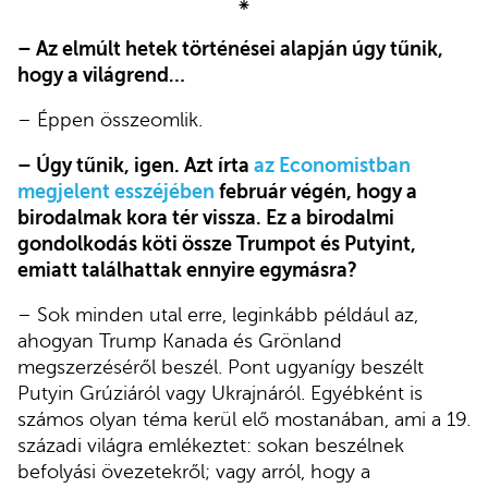
⁕
– Az elmúlt hetek történései alapján úgy tűnik,
hogy a világrend…
– Éppen összeomlik.
– Úgy tűnik, igen. Azt írta
az Economistban
megjelent esszéjében
február végén, hogy a
birodalmak kora tér vissza. Ez a birodalmi
gondolkodás köti össze Trumpot és Putyint,
emiatt találhattak ennyire egymásra?
– Sok minden utal erre, leginkább például az,
ahogyan Trump Kanada és Grönland
megszerzéséről beszél. Pont ugyanígy beszélt
Putyin Grúziáról vagy Ukrajnáról. Egyébként is
számos olyan téma kerül elő mostanában, ami a 19.
századi világra emlékeztet: sokan beszélnek
befolyási övezetekről; vagy arról, hogy a