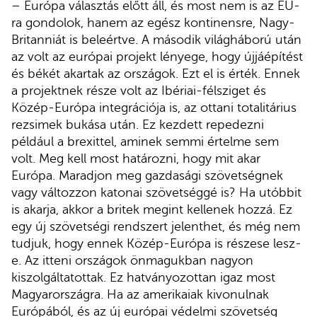
– Európa választás előtt áll, és most nem is az EU-
ra gondolok, hanem az egész kontinensre, Nagy-
Britanniát is beleértve. A második világháború után
az volt az európai projekt lényege, hogy újjáépítést
és békét akartak az országok. Ezt el is érték. Ennek
a projektnek része volt az Ibériai-félsziget és
Közép-Európa integrációja is, az ottani totalitárius
rezsimek bukása után. Ez kezdett repedezni
például a brexittel, aminek semmi értelme sem
volt. Meg kell most határozni, hogy mit akar
Európa. Maradjon meg gazdasági szövetségnek
vagy változzon katonai szövetséggé is? Ha utóbbit
is akarja, akkor a britek megint kellenek hozzá. Ez
egy új szövetségi rendszert jelenthet, és még nem
tudjuk, hogy ennek Közép-Európa is részese lesz-
e. Az itteni országok önmagukban nagyon
kiszolgáltatottak. Ez hatványozottan igaz most
Magyarországra. Ha az amerikaiak kivonulnak
Európából, és az új európai védelmi szövetség