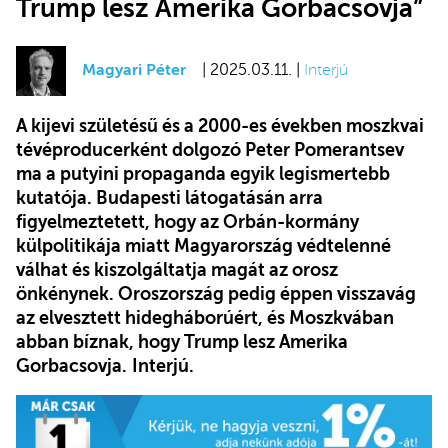
Trump lesz Amerika Gorbacsovja”
Magyari Péter
| 2025.03.11. |
Interjú
A kijevi születésű és a 2000-es években moszkvai
tévéproducerként dolgozó Peter Pomerantsev
ma a putyini propaganda egyik legismertebb
kutatója. Budapesti látogatásán arra
figyelmeztetett, hogy az Orbán-kormány
külpolitikája miatt Magyarország védtelenné
válhat és kiszolgáltatja magát az orosz
önkénynek. Oroszország pedig éppen visszavág
az elvesztett hidegháborúért, és Moszkvában
abban bíznak, hogy Trump lesz Amerika
Gorbacsovja.
Interjú.