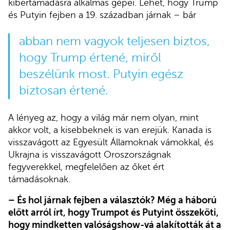
kibertámadásra alkalmas gépei. Lehet, hogy Trump
és Putyin fejben a 19. században járnak – bár
abban nem vagyok teljesen biztos,
hogy Trump értené, miről
beszélünk most. Putyin egész
biztosan értené.
A lényeg az, hogy a világ már nem olyan, mint
akkor volt, a kisebbeknek is van erejük. Kanada is
visszavágott az Egyesült Államoknak vámokkal, és
Ukrajna is visszavágott Oroszországnak
fegyverekkel, megfelelően az őket ért
támadásoknak.
– És hol járnak fejben a választók? Még a háború
előtt arról írt, hogy Trumpot és Putyint összeköti,
hogy mindketten valóságshow-vá alakították át a