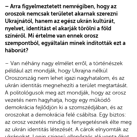
– Arra figyelmeztetett nemrégiben, hogy az
oroszok nemcsak területet akarnak szerezni
Ukrajnától, hanem az egész ukrán kultúrát,
nyelvet, identitást el akarják törölni a föld
színéről. Mi értelme van ennek orosz
szempontból, egyáltalán minek indították ezt a
háborút?
– Van néhány nagy elmélet erről, a történészek
például azt mondják, hogy Ukrajna nélkül
Oroszország nem lehet igazi nagyhatalom, és az
ukrán identitás megnehezíti a terület megtartását.
A politológusok meg azt mondják, hogy az orosz
vezetés nem hagyhatja, hogy egy működő
demokrácia fejlődjön ki a szomszédjában, és az
oroszokat a demokrácia felé csábítsa. Egy biztos:
az orosz vezetés mindig is fenyegetésnek élte meg
az ukrán identitás létezését. A cárok elnyomták az
ukránokat, Lenin szigorú ellenőrzés alá vonta őket,