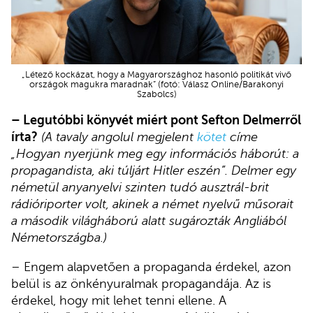
„Létező kockázat, hogy a Magyarországhoz hasonló politikát vivő
országok magukra maradnak” (fotó: Válasz Online/Barakonyi
Szabolcs)
– Legutóbbi könyvét miért pont Sefton Delmerről
írta?
(A tavaly angolul megjelent
kötet
címe
„Hogyan nyerjünk meg egy információs háborút: a
propagandista, aki túljárt Hitler eszén”. Delmer egy
németül anyanyelvi szinten tudó ausztrál-brit
rádióriporter volt, akinek a német nyelvű műsorait
a második világháború alatt sugározták Angliából
Németországba.)
– Engem alapvetően a propaganda érdekel, azon
belül is az önkényuralmak propagandája. Az is
érdekel, hogy mit lehet tenni ellene. A