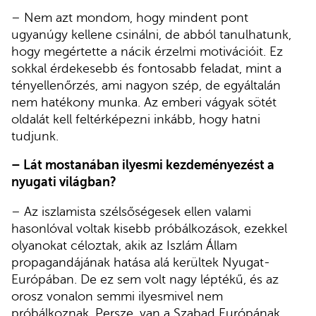
– Nem azt mondom, hogy mindent pont
ugyanúgy kellene csinálni, de abból tanulhatunk,
hogy megértette a nácik érzelmi motivációit. Ez
sokkal érdekesebb és fontosabb feladat, mint a
tényellenőrzés, ami nagyon szép, de egyáltalán
nem hatékony munka. Az emberi vágyak sötét
oldalát kell feltérképezni inkább, hogy hatni
tudjunk.
– Lát mostanában ilyesmi kezdeményezést a
nyugati világban?
– Az iszlamista szélsőségesek ellen valami
hasonlóval voltak kisebb próbálkozások, ezekkel
olyanokat céloztak, akik az Iszlám Állam
propagandájának hatása alá kerültek Nyugat-
Európában. De ez sem volt nagy léptékű, és az
orosz vonalon semmi ilyesmivel nem
próbálkoznak. Persze, van a Szabad Európának