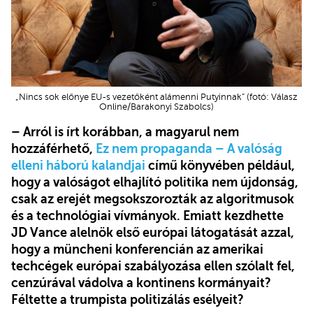
„Nincs sok előnye EU-s vezetőként alámenni Putyinnak” (fotó: Válasz
Online/Barakonyi Szabolcs)
– Arról is írt korábban, a magyarul nem
hozzáférhető,
Ez nem propaganda – A valóság
elleni háború kalandjai
című könyvében például,
hogy a valóságot elhajlító politika nem újdonság,
csak az erejét megsokszorozták az algoritmusok
és a technológiai vívmányok. Emiatt kezdhette
JD Vance alelnök első európai látogatását azzal,
hogy a müncheni konferencián az amerikai
techcégek európai szabályozása ellen szólalt fel,
cenzúrával vádolva a kontinens kormányait?
Féltette a trumpista politizálás esélyeit?