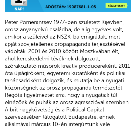
Peter Pomerantsev 1977-ben született Kijevben,
orosz anyanyelvű családba, de alig egyéves volt,
amikor a szüleivel az NSZK-ba emigráltak, mert
apját szovjetellenes propapaganda terjesztésével
vádolták. 2001 és 2010 között Moszkvában élt,
ahol kereskedelmi tévéknek dolgozott,
szórakoztató műsorok kreatív producereként. 2011
óta újságíróként, egyetemi kutatóként és politikai
tanácsadóként dolgozik, és mutatja be a nyugati
közönségnek az orosz propaganda természetét.
Régóta figyelmeztet arra, hogy a nyugatiak túl
elnézőek és puhák az orosz agresszióval szemben.
A brit nagykövetség és a Political Capital
szervezésében látogatott Budapestre, ennek
alkalmával március 10-én interjúztunk vele.