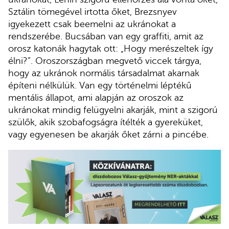
Sztálin tömegével irtotta őket, Brezsnyev
igyekezett csak beemelni az ukránokat a
rendszerébe. Bucsában van egy graffiti, amit az
orosz katonák hagytak ott: „Hogy merészeltek így
élni?”. Oroszországban megvető viccek tárgya,
hogy az ukránok normális társadalmat akarnak
építeni nélkülük. Van egy történelmi léptékű
mentális állapot, ami alapján az oroszok az
ukránokat mindig felügyelni akarják, mint a szigorú
szülők, akik szobafogságra ítélték a gyereküket,
vagy egyenesen be akarják őket zárni a pincébe.