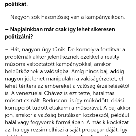
politikát.
– Nagyon sok hasonlóság van a kampányaikban.
– Napjainkban már csak így lehet sikeresen
politizálni?
– Hát, nagyon úgy tűnik. De komolyra fordítva: a
problémák akkor jelentkeznek ezekkel a reality
műsorrá változtatott kampányokkal, amikor
beleütköznek a valóságba. Amíg nincs baj, addig
nagyon jól lehet manipulálni a valóságérzetet, el
lehet téríteni az embereket a valóság érzékelésétől
is. A venezuelai Chávez is ezt tette, hatalmas
műsort csinált. Berlusconi is így működött, óriási
korrupciót tudott eltakarni a műsorával. A baj akkor
jön, amikor a valóság brutálisan közbeszól, például
halál vagy fegyverek formájában. A másik kockázat
az, ha egy rezsim elhiszi a saját propagandáját. Így