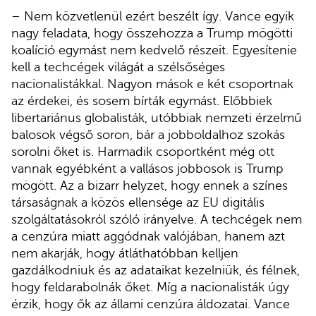
– Nem közvetlenül ezért beszélt így. Vance egyik
nagy feladata, hogy összehozza a Trump mögötti
koalíció egymást nem kedvelő részeit. Egyesítenie
kell a techcégek világát a szélsőséges
nacionalistákkal. Nagyon mások e két csoportnak
az érdekei, és sosem bírták egymást. Előbbiek
libertariánus globalisták, utóbbiak nemzeti érzelmű
balosok végső soron, bár a jobboldalhoz szokás
sorolni őket is. Harmadik csoportként még ott
vannak egyébként a vallásos jobbosok is Trump
mögött. Az a bizarr helyzet, hogy ennek a színes
társaságnak a közös ellensége az EU digitális
szolgáltatásokról szóló irányelve. A techcégek nem
a cenzúra miatt aggódnak valójában, hanem azt
nem akarják, hogy átláthatóbban kelljen
gazdálkodniuk és az adataikat kezelniük, és félnek,
hogy feldarabolnák őket. Míg a nacionalisták úgy
érzik, hogy ők az állami cenzúra áldozatai. Vance