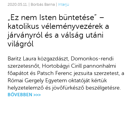
2020.05.11. | Borbás Barna |
Interjú
„Ez nem Isten büntetése” –
katolikus véleményvezérek a
járványról és a válság utáni
világról
Baritz Laura közgazdászt, Domonkos-rendi
szerzetesnőt, Hortobágyi Cirill pannonhalmi
főapátot és Patsch Ferenc jezsuita szerzetest, a
Római Gergely Egyetem oktatóját kértük
helyzetelemző és jövőfürkésző beszélgetésre.
BŐVEBBEN >>>