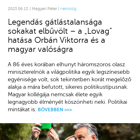
2023.06.13. | Magyari Péter |
nekrológ
Legendás gátlástalansága
sokakat elbűvölt – a „Lovag”
hatása Orbán Viktorra és a
magyar valóságra
A 86 éves korában elhunyt háromszoros olasz
miniszterelnök a világpolitika egyik legszínesebb
egyénisége volt, sok tekintetben korát megelőző
alakja a mára befutott, sikeres politikustípusnak.
Magyar kollégája nemcsak élete egyik
legnagyobb élményét köszönheti neki. Politikai
mintákat is.
BŐVEBBEN >>>