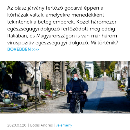
Az olasz járvány fertőző gócaivá éppen a
kórházak váltak, amelyekre menedékként
tekintenek a beteg emberek. Közel háromezer
egészségügyi dolgozó fertőződött meg eddig
Itáliában, és Magyarországon is van már három
víruspozitív egészségügyi dolgozó. Mi történik?
BŐVEBBEN >>>
2020.03.20. | Bódis András |
vélemény