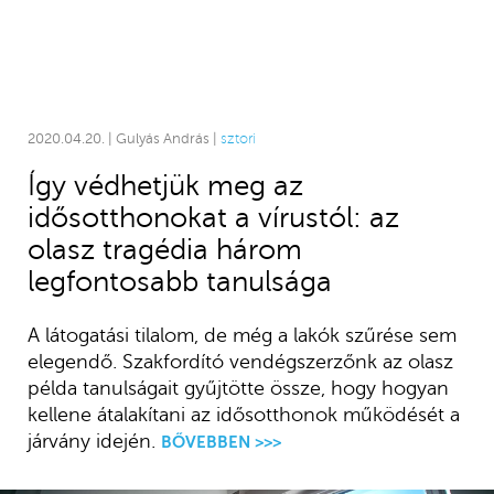
2020.04.20. | Gulyás András |
sztori
Így védhetjük meg az
idősotthonokat a vírustól: az
olasz tragédia három
legfontosabb tanulsága
A látogatási tilalom, de még a lakók szűrése sem
elegendő. Szakfordító vendégszerzőnk az olasz
példa tanulságait gyűjtötte össze, hogy hogyan
kellene átalakítani az idősotthonok működését a
járvány idején.
BŐVEBBEN >>>