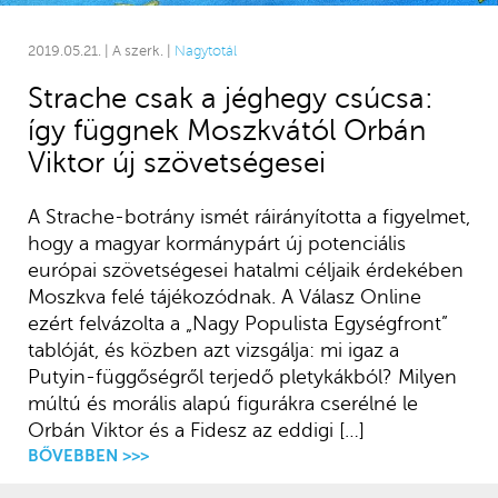
2019.05.21. | A szerk. |
Nagytotál
Strache csak a jéghegy csúcsa:
így függnek Moszkvától Orbán
Viktor új szövetségesei
A Strache-botrány ismét ráirányította a figyelmet,
hogy a magyar kormánypárt új potenciális
európai szövetségesei hatalmi céljaik érdekében
Moszkva felé tájékozódnak. A Válasz Online
ezért felvázolta a „Nagy Populista Egységfront”
tablóját, és közben azt vizsgálja: mi igaz a
Putyin-függőségről terjedő pletykákból? Milyen
múltú és morális alapú figurákra cserélné le
Orbán Viktor és a Fidesz az eddigi […]
BŐVEBBEN >>>