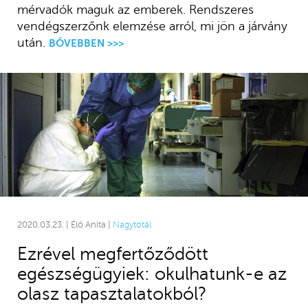
mérvadók maguk az emberek. Rendszeres
vendégszerzőnk elemzése arról, mi jön a járvány
után.
BŐVEBBEN >>>
2020.03.23. | Élő Anita |
Nagytotál
Ezrével megfertőződött
egészségügyiek: okulhatunk-e az
olasz tapasztalatokból?