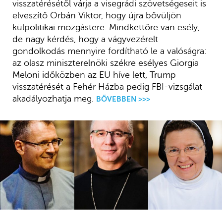
visszatérésétől várja a visegrádi szövetségeseit is
elveszítő Orbán Viktor, hogy újra bővüljön
külpolitikai mozgástere. Mindkettőre van esély,
de nagy kérdés, hogy a vágyvezérelt
gondolkodás mennyire fordítható le a valóságra:
az olasz miniszterelnöki székre esélyes Giorgia
Meloni időközben az EU híve lett, Trump
visszatérését a Fehér Házba pedig FBI-vizsgálat
akadályozhatja meg.
BŐVEBBEN >>>