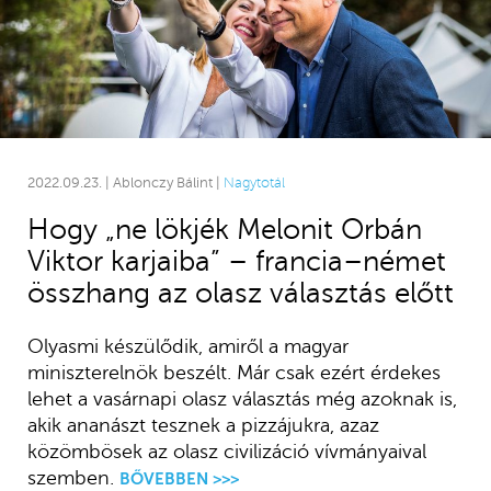
2022.09.23. | Ablonczy Bálint |
Nagytotál
Hogy „ne lökjék Melonit Orbán
Viktor karjaiba” – francia–német
összhang az olasz választás előtt
Olyasmi készülődik, amiről a magyar
miniszterelnök beszélt. Már csak ezért érdekes
lehet a vasárnapi olasz választás még azoknak is,
akik ananászt tesznek a pizzájukra, azaz
közömbösek az olasz civilizáció vívmányaival
szemben.
BŐVEBBEN >>>