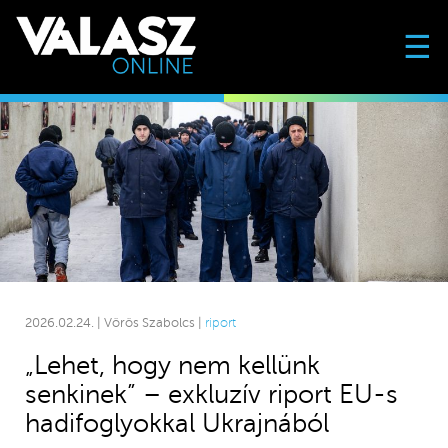
☰
2026.02.24. | Vörös Szabolcs |
riport
„Lehet, hogy nem kellünk
senkinek” – exkluzív riport EU-s
hadifoglyokkal Ukrajnából