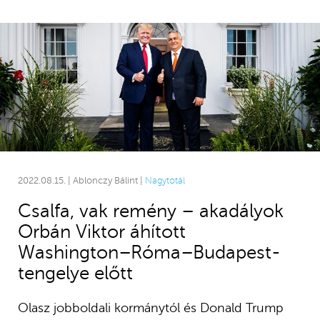
2022.08.15. | Ablonczy Bálint |
Nagytotál
Csalfa, vak remény – akadályok
Orbán Viktor áhított
Washington–Róma–Budapest-
tengelye előtt
Olasz jobboldali kormánytól és Donald Trump