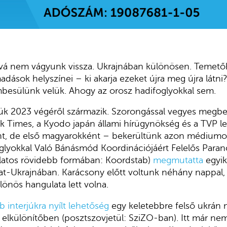
vá nem vágyunk vissza. Ukrajnában különösen. Temetők
adások helyszínei – ki akarja ezeket újra meg újra látni
esülünk velük. Ahogy az orosz hadifoglyokkal sem.
ük 2023 végéről származik. Szorongással vegyes megbe
k Times, a Kyodo japán állami hírügynökség és a TVP l
nt, de első magyarokként – bekerültünk azon médiumok
oglyokkal Való Bánásmód Koordinációjáért Felelős Para
latos rövidebb formában: Koordstab)
megmutatta
egyik
at-Ukrajnában. Karácsony előtt voltunk néhány nappal,
önös hangulata lett volna.
 interjúkra nyílt lehetőség
egy keletebbre felső ukrán
lkülönítőben (posztszovjetül: SziZO-ban). Itt már ne