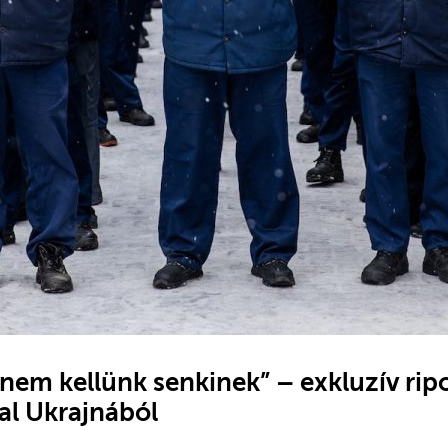
nem kellünk senkinek” – exkluzív rip
al Ukrajnából