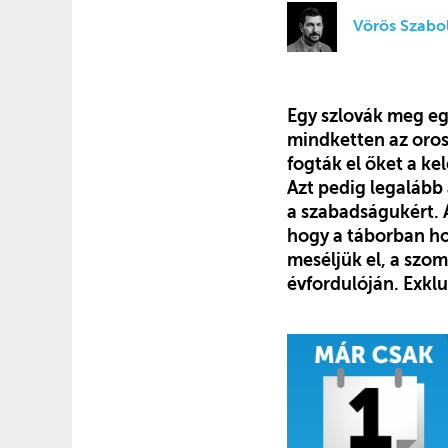
Vörös Szabo
Egy szlovák meg eg
mindketten az oros
fogták el őket a k
Azt pedig legalább
a szabadságukért. 
hogy a táborban h
meséljük el, a szo
évfordulóján. Exkl