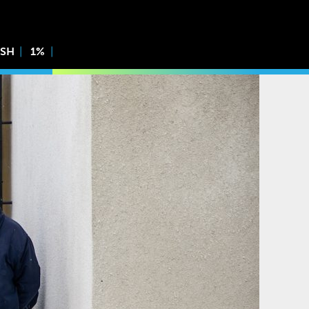
ISH
1%