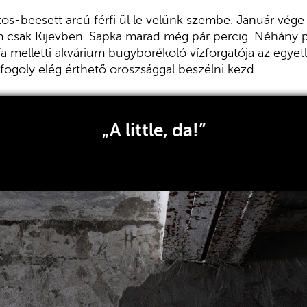
os-beesett arcú férfi ül le velünk szembe. Január vége 
m csak Kijevben. Sapka marad még pár percig. Néhány pi
a melletti akvárium bugyborékoló vízforgatója az egyet
fogoly elég érthető oroszsággal beszélni kezd.
„A little, da!”