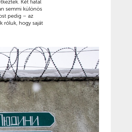
keztek. Két fiatal
ban semmi különös
ost pedig – az
róluk, hogy saját