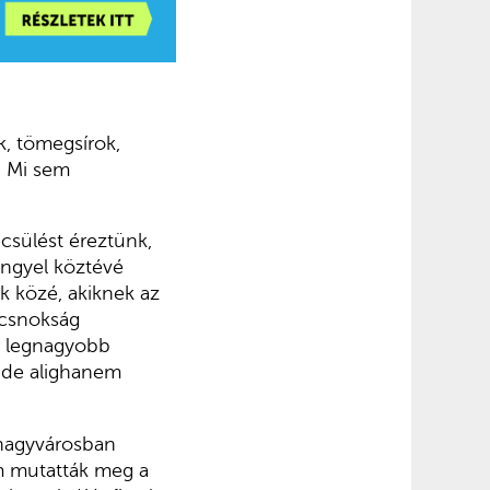
, tömegsírok,
? Mi sem
csülést éreztünk,
engyel köztévé
 közé, akiknek az
ncsnokság
 legnagyobb
 de alighanem
 nagyvárosban
m mutatták meg a