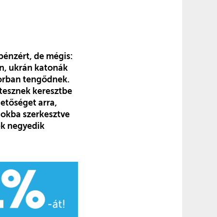
pénzért, de mégis:
án, ukrán katonák
borban tengődnek.
 tesznek keresztbe
etőséget arra,
gokba szerkesztve
ek negyedik