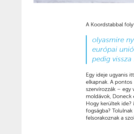
A Koordstabbal foly
olyasmire ny
európai unió
pedig vissza
Egy ideje ugyanis it
elkapnak. A pontos
szervírozzák – egy v
moldávok, Doneck és
Hogy kerültek ide?
fogságba? Tolulnak
felsorakoznak a szob