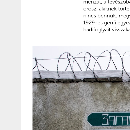
menzát, a tévészobá
orosz, akiknek tör
nincs bennük: megs
1929-es genfi egye
hadifoglyait vissza