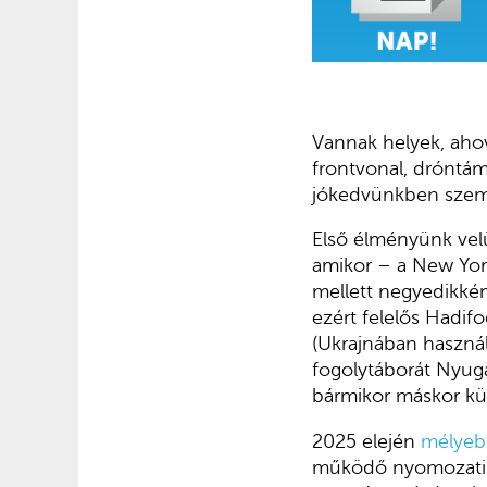
Vannak helyek, aho
frontvonal, dróntám
jókedvünkben szemb
Első élményünk vel
amikor – a New Yor
mellett negyedikké
ezért felelős Hadif
(Ukrajnában haszná
fogolytáborát Nyug
bármikor máskor kül
2025 elején
mélyebb
működő nyomozati e