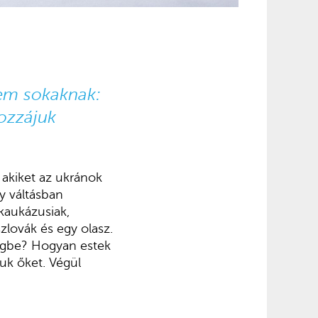
sem sokaknak:
ozzájuk
 akiket az ukránok
y váltásban
 kaukázusiak,
lovák és egy olasz.
regbe? Hogyan estek
uk őket. Végül