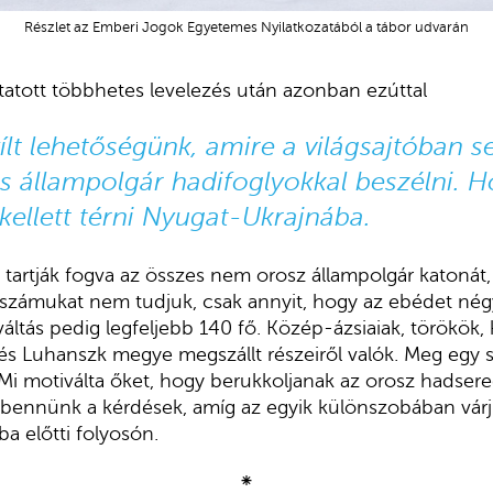
Részlet az Emberi Jogok Egyetemes Nyilatkozatából a tábor udvarán
tatott többhetes levelezés után azonban ezúttal
ílt lehetőségünk, amire a világsajtóban 
s állampolgár hadifoglyokkal beszélni. H
 kellett térni Nyugat-Ukrajnába.
t tartják fogva az összes nem orosz állampolgár katonát,
 számukat nem tudjuk, csak annyit, hogy az ebédet nég
áltás pedig legfeljebb 140 fő. Közép-ázsiaiak, törökök,
 Luhanszk megye megszállt részeiről valók. Meg egy sz
 Mi motiválta őket, hogy berukkoljanak az orosz hadse
 bennünk a kérdések, amíg az egyik különszobában várj
a előtti folyosón.
⁕