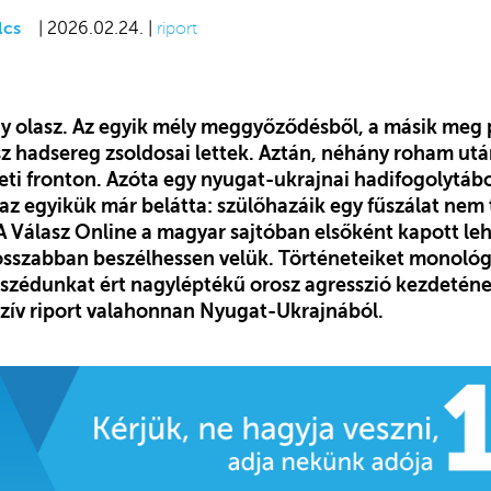
lcs
| 2026.02.24. |
riport
y olasz. Az egyik mély meggyőződésből, a másik meg 
z hadsereg zsoldosai lettek. Aztán, néhány roham ut
eleti fronton. Azóta egy nyugat-ukrajnai hadifogolytá
 az egyikük már belátta: szülőhazáik egy fűszálat nem
A Válasz Online a magyar sajtóban elsőként kapott leh
osszabban beszélhessen velük. Történeteiket monoló
mszédunkat ért nagyléptékű orosz agresszió kezdetén
uzív riport valahonnan Nyugat-Ukrajnából.