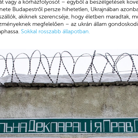
t vagy a kórházfolyosót – egyből a beszélgetések követ
ténete Budapestről persze hihetetlen, Ukrajnában azon
zállók, akiknek szerencséje, hogy életben maradtak, m
zményeknek megfelelően – az ukrán állam gondoskodik 
kaphassa.
Sokkal rosszabb állapotban.