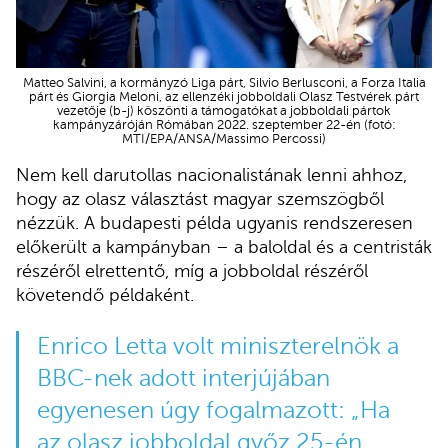
Matteo Salvini, a kormányzó Liga párt, Silvio Berlusconi, a Forza Italia
párt és Giorgia Meloni, az ellenzéki jobboldali Olasz Testvérek párt
vezetője (b-j) köszönti a támogatókat a jobboldali pártok
kampányzáróján Rómában 2022. szeptember 22-én (fotó:
MTI/EPA/ANSA/Massimo Percossi)
Nem kell darutollas nacionalistának lenni ahhoz,
hogy az olasz választást magyar szemszögből
nézzük. A budapesti példa ugyanis rendszeresen
előkerült a kampányban – a baloldal és a centristák
részéről elrettentő, míg a jobboldal részéről
követendő példaként.
Enrico Letta volt miniszterelnök a
BBC-nek adott interjújában
egyenesen úgy
fogalmazott
: „Ha
az olasz jobboldal győz 25-én,