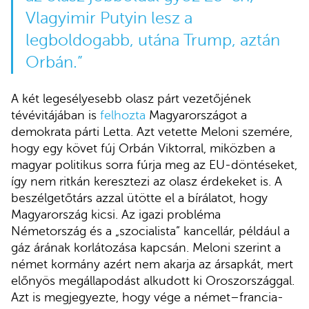
Vlagyimir Putyin lesz a
legboldogabb, utána Trump, aztán
Orbán.”
A két legesélyesebb olasz párt vezetőjének
tévévitájában is
felhozta
Magyarországot a
demokrata párti Letta. Azt vetette Meloni szemére,
hogy egy követ fúj Orbán Viktorral, miközben a
magyar politikus sorra fúrja meg az EU-döntéseket,
így nem ritkán keresztezi az olasz érdekeket is. A
beszélgetőtárs azzal ütötte el a bírálatot, hogy
Magyarország kicsi. Az igazi probléma
Németország és a „szocialista” kancellár, például a
gáz árának korlátozása kapcsán. Meloni szerint a
német kormány azért nem akarja az ársapkát, mert
előnyös megállapodást alkudott ki Oroszországgal.
Azt is megjegyezte, hogy vége a német–francia-