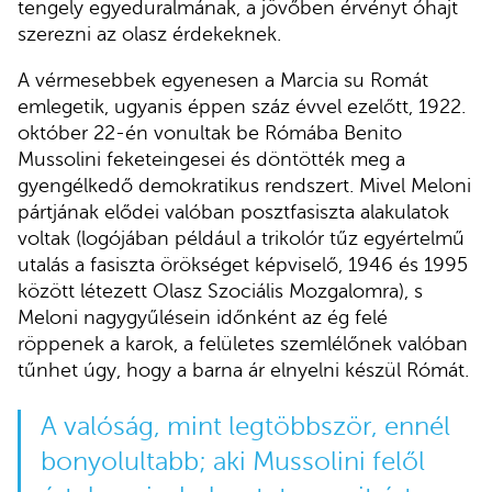
tengely egyeduralmának, a jövőben érvényt óhajt
szerezni az olasz érdekeknek.
A vérmesebbek egyenesen a Marcia su Romát
emlegetik, ugyanis éppen száz évvel ezelőtt, 1922.
október 22-én vonultak be Rómába Benito
Mussolini feketeingesei és döntötték meg a
gyengélkedő demokratikus rendszert. Mivel Meloni
pártjának elődei valóban posztfasiszta alakulatok
voltak (logójában például a trikolór tűz egyértelmű
utalás a fasiszta örökséget képviselő, 1946 és 1995
között létezett Olasz Szociális Mozgalomra), s
Meloni nagygyűlésein időnként az ég felé
röppenek a karok, a felületes szemlélőnek valóban
tűnhet úgy, hogy a barna ár elnyelni készül Rómát.
A valóság, mint legtöbbször, ennél
bonyolultabb; aki Mussolini felől