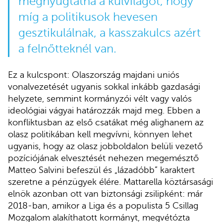
megnyugtatná a külvilágot, hogy
míg a politikusok hevesen
gesztikulálnak, a kasszakulcs azért
a felnőtteknél van.
Ez a kulcspont: Olaszország majdani uniós
vonalvezetését ugyanis sokkal inkább gazdasági
helyzete, semmint kormányzói vélt vagy valós
ideológiai vágyai határozzák majd meg. Ebben a
konfliktusban az első csatákat még alighanem az
olasz politikában kell megvívni, könnyen lehet
ugyanis, hogy az olasz jobboldalon belüli vezető
pozíciójának elvesztését nehezen megemésztő
Matteo Salvini befeszül és „lázadóbb” karaktert
szeretne a pénzügyek élére. Mattarella köztársasági
elnök azonban ott van biztonsági zsilipként: már
2018-ban, amikor a Liga és a populista 5 Csillag
Mozgalom alakíthatott kormányt, megvétózta