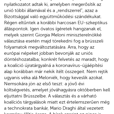
nyilatkozatot adtak ki, amelyben megerősítik az
unió többi államával és a „rendszerrel”, azaz a
Bizottsággal való együttműködési szándékukat.
Régen eltűntek a korábbi harcosan EU-szkeptikus
álláspontok. Igen óvatos ígéretek hangzanak el,
melyek szerint Giorgia Meloni miniszterelnökké
választása esetén majd törekedni fog a brüsszeli
folyamatok megváltoztatására. Arra, hogy az
európai népeket jobban bevonják az uniós
döntéshozatalba; konkrét felvetés az maradt, hogy
a koalíció újratárgyalná a koronavírus-újjáépítési
alap korábban már nekik ítélt összegeit. Nem rejtik
ugyanis véka alá Meloniék, hogy keveslik azokat.
Nemsokára jön az első teszt: a jövő évi
költségvetés, amelyet jóváhagyásra októberben kell
eljuttatni Brüsszelbe. A választás és a várható
koalíciós tárgyalások miatt ezt értelemszerűen még
a technokrata bankár, Mario Draghi által vezetett