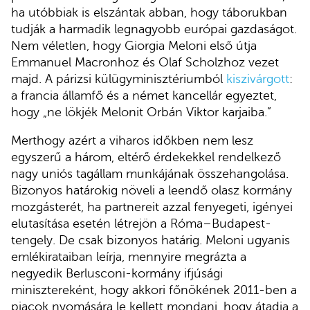
ha utóbbiak is elszántak abban, hogy táborukban
tudják a harmadik legnagyobb európai gazdaságot.
Nem véletlen, hogy Giorgia Meloni első útja
Emmanuel Macronhoz és Olaf Scholzhoz vezet
majd. A párizsi külügyminisztériumból
kiszivárgott
:
a francia államfő és a német kancellár egyeztet,
hogy „ne lökjék Melonit Orbán Viktor karjaiba.”
Merthogy azért a viharos időkben nem lesz
egyszerű a három, eltérő érdekekkel rendelkező
nagy uniós tagállam munkájának összehangolása.
Bizonyos határokig növeli a leendő olasz kormány
mozgásterét, ha partnereit azzal fenyegeti, igényei
elutasítása esetén létrejön a Róma–Budapest-
tengely. De csak bizonyos határig. Meloni ugyanis
emlékirataiban leírja, mennyire megrázta a
negyedik Berlusconi-kormány ifjúsági
minisztereként, hogy akkori főnökének 2011-ben a
piacok nyomására le kellett mondani, hogy átadja a