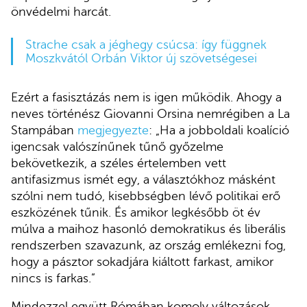
önvédelmi harcát.
Strache csak a jéghegy csúcsa: így függnek
Moszkvától Orbán Viktor új szövetségesei
Ezért a fasisztázás nem is igen működik. Ahogy a
neves történész Giovanni Orsina nemrégiben a La
Stampában
megjegyezte
: „Ha a jobboldali koalíció
igencsak valószínűnek tűnő győzelme
bekövetkezik, a széles értelemben vett
antifasizmus ismét egy, a választókhoz másként
szólni nem tudó, kisebbségben lévő politikai erő
eszközének tűnik. És amikor legkésőbb öt év
múlva a maihoz hasonló demokratikus és liberális
rendszerben szavazunk, az ország emlékezni fog,
hogy a pásztor sokadjára kiáltott farkast, amikor
nincs is farkas.”
Mindezzel együtt Rómában komoly változások