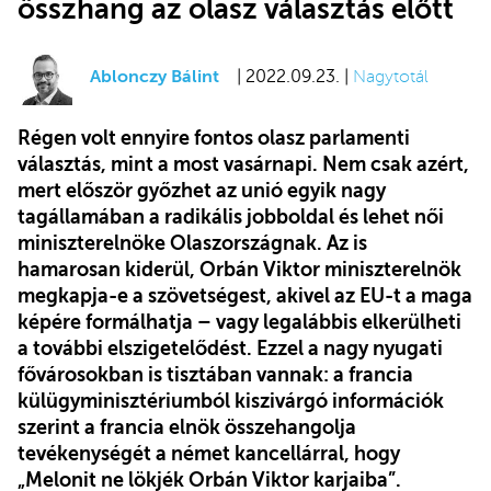
összhang az olasz választás előtt
Ablonczy Bálint
| 2022.09.23. |
Nagytotál
Régen volt ennyire fontos olasz parlamenti
választás, mint a most vasárnapi. Nem csak azért,
mert először győzhet az unió egyik nagy
tagállamában a radikális jobboldal és lehet női
miniszterelnöke Olaszországnak. Az is
hamarosan kiderül, Orbán Viktor miniszterelnök
megkapja-e a szövetségest, akivel az EU-t a maga
képére formálhatja – vagy legalábbis elkerülheti
a további elszigetelődést. Ezzel a nagy nyugati
fővárosokban is tisztában vannak: a francia
külügyminisztériumból kiszivárgó információk
szerint a francia elnök összehangolja
tevékenységét a német kancellárral, hogy
„Melonit ne lökjék Orbán Viktor karjaiba”.