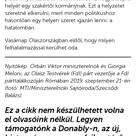
helyét egy szakértői kormánynak. Ezt a helyzetet
szeretné elkerülni, mert minden politikushoz
hasonlóan egy helyen szeret igazán lenni: a
hatalomban.
Vasárnap Olaszországban eldől, hogy milyen
felhatalmazással kerülhet oda.
Nyitókép: Orbán Viktor miniszterelnök és Giorgia
Meloni, az Olasz Testvérek (FdI) párt vezetője a FdI
párttalálkozóján Rómában 2019. szeptember 21-én
(fotó: MTI/Miniszterelnöki Sajtóiroda/Szecsődi
Balázs)
Ez a cikk
nem készülhetett volna
el olvasóink nélkül.
Legyen
támogatónk
a Donably-n
, az új,