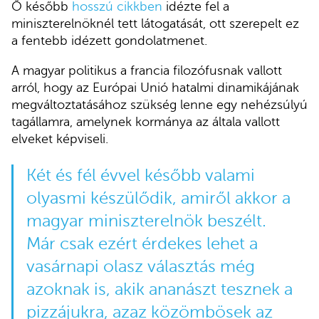
Ő később
hosszú cikkben
idézte fel a
miniszterelnöknél tett látogatását, ott szerepelt ez
a fentebb idézett gondolatmenet.
A magyar politikus a francia filozófusnak vallott
arról, hogy az Európai Unió hatalmi dinamikájának
megváltoztatásához szükség lenne egy nehézsúlyú
tagállamra, amelynek kormánya az általa vallott
elveket képviseli.
Két és fél évvel később valami
olyasmi készülődik, amiről akkor a
magyar miniszterelnök beszélt.
Már csak ezért érdekes lehet a
vasárnapi olasz választás még
azoknak is, akik ananászt tesznek a
pizzájukra, azaz közömbösek az