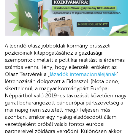
A leendő olasz jobboldali kormány brüsszeli
pozícióinak kitapogatásához a gazdasági
szempontok mellett a politikai realitást is érdemes
számba venni. Tény, hogy ellenzéki erőként az
Olasz Testvérek a „
lázadók internacionáléjának
”
létrehozásán dolgozott a Fidesszel. (Nota bene,
sikertelenül, a magyar kormánypárt Európai
Néppártból való 2019-es távozását követően nagy
garral beharangozott páneurópai pártszövetség a
mai napig nem született meg.) Teljesen más
azonban, amikor egy nyakig eladósodott állam
vezetőjeként próbál valaki fontos európai
partnereivel zöldágra vergődni. Különösen akkor,