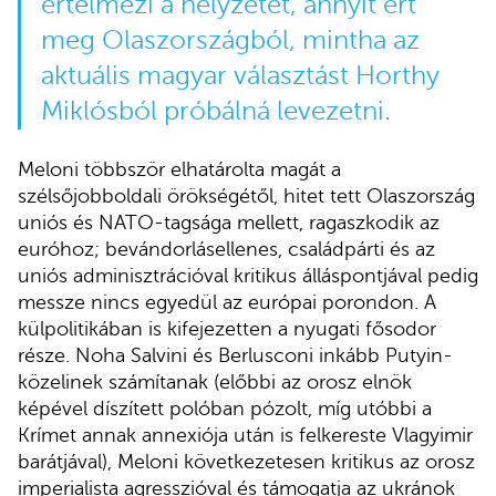
értelmezi a helyzetet, annyit ért
meg Olaszországból, mintha az
aktuális magyar választást Horthy
Miklósból próbálná levezetni.
Meloni többször elhatárolta magát a
szélsőjobboldali örökségétől, hitet tett Olaszország
uniós és NATO-tagsága mellett, ragaszkodik az
euróhoz; bevándorlásellenes, családpárti és az
uniós adminisztrációval kritikus álláspontjával pedig
messze nincs egyedül az európai porondon. A
külpolitikában is kifejezetten a nyugati fősodor
része. Noha Salvini és Berlusconi inkább Putyin-
közelinek számítanak (előbbi az orosz elnök
képével díszített polóban pózolt, míg utóbbi a
Krímet annak annexiója után is felkereste Vlagyimir
barátjával), Meloni következetesen kritikus az orosz
imperialista agresszióval és támogatja az ukránok