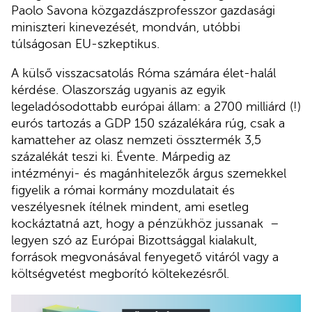
Paolo Savona közgazdászprofesszor gazdasági
miniszteri kinevezését, mondván, utóbbi
túlságosan EU-szkeptikus.
A külső visszacsatolás Róma számára élet-halál
kérdése. Olaszország ugyanis az egyik
legeladósodottabb európai állam: a 2700 milliárd (!)
eurós tartozás a GDP 150 százalékára rúg, csak a
kamatteher az olasz nemzeti össztermék 3,5
százalékát teszi ki. Évente. Márpedig az
intézményi- és magánhitelezők árgus szemekkel
figyelik a római kormány mozdulatait és
veszélyesnek ítélnek mindent, ami esetleg
kockáztatná azt, hogy a pénzükhöz jussanak –
legyen szó az Európai Bizottsággal kialakult,
források megvonásával fenyegető vitáról vagy a
költségvetést megborító költekezésről.