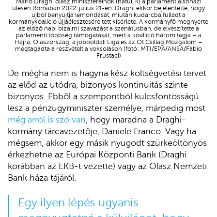
Mario Draghi olasz miniszterelnök (hátul, k) a parlament alsóházi
ülésén Rómában 2022. július 21-én. Draghi ekkor bejelentette, hogy
újból benyújtja lemondását, miután kudarcba fulladt a
kormánykoalíció újjáélesztésére tett kísérlete. A kormányfő megnyerte
az előző napi bizalmi szavazást a szenátusban, de elveszítette a
parlamenti többség támogatását, mert a koalíció három tagja – a
Hajrá, Olaszország, a jobboldali Liga és az Öt Csillag Mozgalom –
megtagadta a részvételt a voksoláson (fotó: MTI/EPA/ANSA/Fabio
Frustaci)
De mégha nem is hagyna kész költségvetési tervet
az előd az utódra, bizonyos kontinuitás szinte
bizonyos. Ebből a szempontból kulcsfontosságú
lesz a pénzügyminiszter személye, márpedig most
még arról is szó van
, hogy maradna a Draghi-
kormány tárcavezetője, Daniele Franco. Vagy ha
mégsem, akkor egy másik nyugodt szürkeöltönyös
érkezhetne az Európai Központi Bank (Draghi
korábban az EKB-t vezette) vagy az Olasz Nemzeti
Bank háza tájáról.
Egy ilyen lépés ugyanis