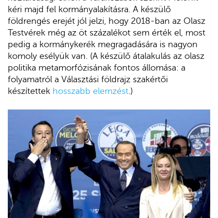
kéri majd fel kormányalakításra. A készülő
földrengés erejét jól jelzi, hogy 2018-ban az Olasz
Testvérek még az öt százalékot sem érték el, most
pedig a kormánykerék megragadására is nagyon
komoly esélyük van. (A készülő átalakulás az olasz
politika metamorfózisának fontos állomása: a
folyamatról a Választási földrajz szakértői
készítettek
hosszabb elemzést
.)