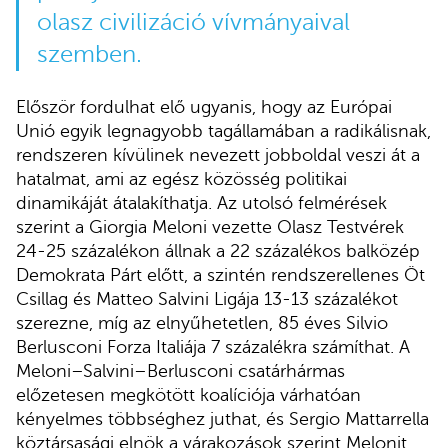
olasz civilizáció vívmányaival
szemben.
Először fordulhat elő ugyanis, hogy az Európai
Unió egyik legnagyobb tagállamában a radikálisnak,
rendszeren kívülinek nevezett jobboldal veszi át a
hatalmat, ami az egész közösség politikai
dinamikáját átalakíthatja. Az utolsó felmérések
szerint a Giorgia Meloni vezette Olasz Testvérek
24-25 százalékon állnak a 22 százalékos balközép
Demokrata Párt előtt, a szintén rendszerellenes Öt
Csillag és Matteo Salvini Ligája 13-13 százalékot
szerezne, míg az elnyűhetetlen, 85 éves Silvio
Berlusconi Forza Italiája 7 százalékra számíthat. A
Meloni–Salvini–Berlusconi csatárhármas
előzetesen megkötött koalíciója várhatóan
kényelmes többséghez juthat, és Sergio Mattarrella
köztársasági elnök a várakozások szerint Melonit