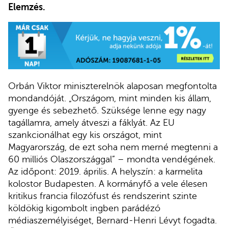
Elemzés.
Orbán Viktor miniszterelnök alaposan megfontolta
mondandóját. „Országom, mint minden kis állam,
gyenge és sebezhető. Szüksége lenne egy nagy
tagállamra, amely átveszi a fáklyát. Az EU
szankcionálhat egy kis országot, mint
Magyarország, de ezt soha nem merné megtenni a
60 milliós Olaszországgal” – mondta vendégének.
Az időpont: 2019. április. A helyszín: a karmelita
kolostor Budapesten. A kormányfő a vele élesen
kritikus francia filozófust és rendszerint szinte
köldökig kigombolt ingben parádézó
médiaszemélyiséget, Bernard-Henri Lévyt fogadta.