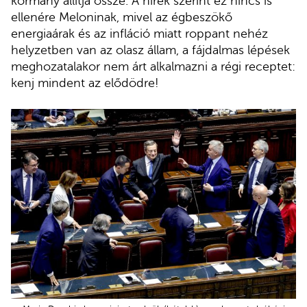
kormány állítja össze. A hírek szerint ez nincs is
ellenére Meloninak, mivel az égbeszökő
energiaárak és az infláció miatt roppant nehéz
helyzetben van az olasz állam, a fájdalmas lépések
meghozatalakor nem árt alkalmazni a régi receptet:
kenj mindent az elődödre!