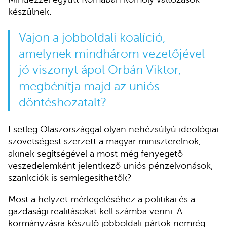
készülnek.
Vajon a jobboldali koalíció,
amelynek mindhárom vezetőjével
jó viszonyt ápol Orbán Viktor,
megbénítja majd az uniós
döntéshozatalt?
Esetleg Olaszországgal olyan nehézsúlyú ideológiai
szövetségest szerzett a magyar miniszterelnök,
akinek segítségével a most még fenyegető
veszedelemként jelentkező uniós pénzelvonások,
szankciók is semlegesíthetők?
Most a helyzet mérlegeléséhez a politikai és a
gazdasági realitásokat kell számba venni. A
kormányzásra készülő jobboldali pártok nemrég