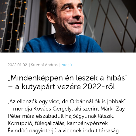
2022.01.02. | Stumpf András |
Interjú
„Mindenképpen én leszek a hibás”
– a kutyapárt vezére 2022-ről
„Az ellenzék egy vicc, de Orbánnál ők is jobbak”
– mondja Kovács Gergely, aki szerint Márki-Zay
Péter mára elszabadult hajóágyúnak látszik.
Korrupció, fűlegalizálás, kampánypénzek…
Évindító nagyinterjú a viccnek indult társaság