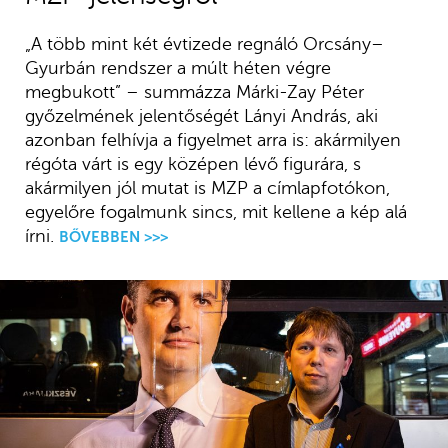
„A több mint két évtizede regnáló Orcsány–
Gyurbán rendszer a múlt héten végre
megbukott” – summázza Márki-Zay Péter
győzelmének jelentőségét Lányi András, aki
azonban felhívja a figyelmet arra is: akármilyen
régóta várt is egy középen lévő figurára, s
akármilyen jól mutat is MZP a címlapfotókon,
egyelőre fogalmunk sincs, mit kellene a kép alá
írni.
BŐVEBBEN >>>