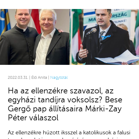
2022.03.31. | Élő Anita |
Nagytotál
Ha az ellenzékre szavazol, az
egyházi tandíjra voksolsz? Bese
Gergő pap állításaira Márki-Zay
Péter válaszol
Az ellenzékre húzott iksszel a katolikusok a falusi