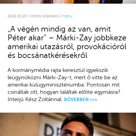
2021.10.20. | Vörös Szabolcs |
Interjú
„A végén mindig az van, amit
Péter akar” – Márki-Zay jobbkeze
amerikai utazásról, provokációról
és bocsánatkérésekről
A kormánymédia rajta keresztül igyekszik
leügynöközni Márki-Zay-t, mert ő vitte be az
amerikai külügyminisztériumba. Pontosan mit
csináltak ott, hogyan találtak előtte egymásra?
Interjú Kész Zoltánnal.
BŐVEBBEN >>>