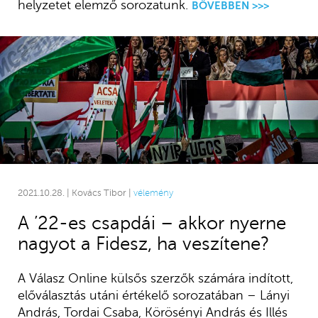
helyzetet elemző sorozatunk.
BŐVEBBEN >>>
2021.10.28. | Kovács Tibor |
vélemény
A ’22-es csapdái – akkor nyerne
nagyot a Fidesz, ha veszítene?
A Válasz Online külsős szerzők számára indított,
előválasztás utáni értékelő sorozatában – Lányi
András, Tordai Csaba, Körösényi András és Illés