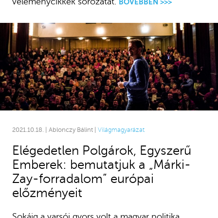
véleménycikkek sorozatát.
BŐVEBBEN >>>
2021.10.18. | Ablonczy Bálint |
Világmagyarázat
Elégedetlen Polgárok, Egyszerű
Emberek: bemutatjuk a „Márki-
Zay-forradalom” európai
előzményeit
Sokáig a varsói gyors volt a magyar politika