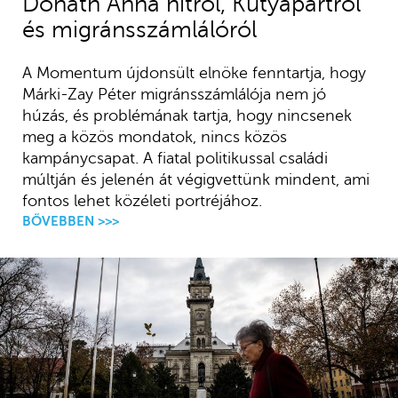
Donáth Anna hitről, Kutyapártról
és migránsszámlálóról
A Momentum újdonsült elnöke fenntartja, hogy
Márki-Zay Péter migránsszámlálója nem jó
húzás, és problémának tartja, hogy nincsenek
meg a közös mondatok, nincs közös
kampánycsapat. A fiatal politikussal családi
múltján és jelenén át végigvettünk mindent, ami
fontos lehet közéleti portréjához.
BŐVEBBEN >>>