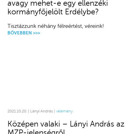
avagy mehet-e egy ellenzéki
kormányfőjelölt Erdélybe?
Tisztázzunk néhány félreértést, véreink!
BŐVEBBEN >>>
2021.10.20. | Lányi András |
vélemény
Középen valaki – Lányi András az
MZP-jelenségről