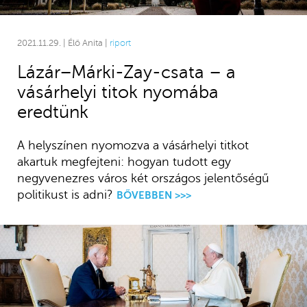
2021.11.29. | Élő Anita |
riport
Lázár–Márki-Zay-csata – a
vásárhelyi titok nyomába
eredtünk
A helyszínen nyomozva a vásárhelyi titkot
akartuk megfejteni: hogyan tudott egy
negyvenezres város két országos jelentőségű
politikust is adni?
BŐVEBBEN >>>