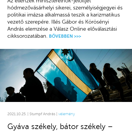
Az ellenzék miniszterelnök-jelöltjét
hódmezővásárhelyi sikerei, személyiségjegyei és
politikai imázsa alkalmassá teszik a karizmatikus
vezető szerepére. Illés Gábor és Körösényi
András elemzése a Válasz Online előválasztási
cikksorozatában.
BŐVEBBEN >>>
2021.10.25. | Stumpf András |
vélemény
Gyáva székely, bátor székely –