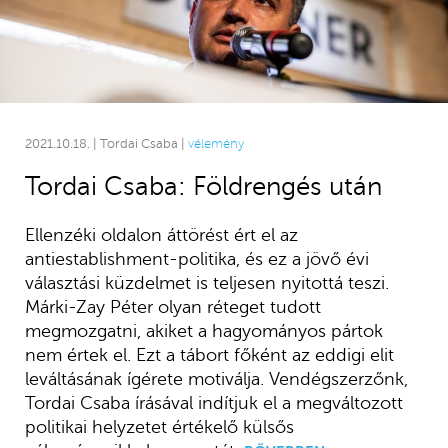
2021.10.18. | Tordai Csaba |
vélemény
Tordai Csaba: Földrengés után
Ellenzéki oldalon áttörést ért el az
antiestablishment-politika, és ez a jövő évi
választási küzdelmet is teljesen nyitottá teszi.
Márki-Zay Péter olyan réteget tudott
megmozgatni, akiket a hagyományos pártok
nem értek el. Ezt a tábort főként az eddigi elit
leváltásának ígérete motiválja. Vendégszerzőnk,
Tordai Csaba írásával indítjuk el a megváltozott
politikai helyzetet értékelő külsős