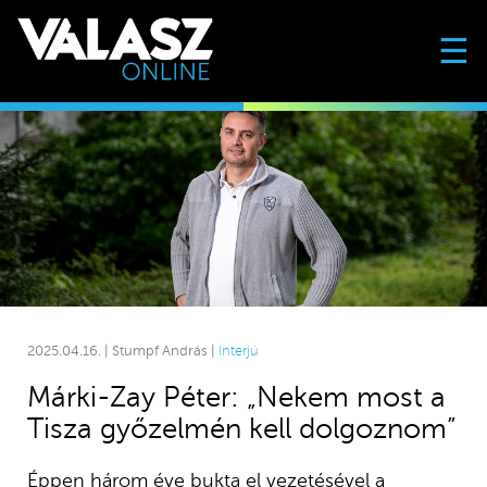
☰
2025.04.16. | Stumpf András |
Interjú
Márki-Zay Péter: „Nekem most a
Tisza győzelmén kell dolgoznom”
Éppen három éve bukta el vezetésével a