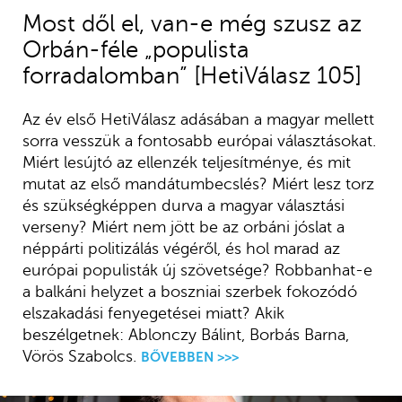
Most dől el, van-e még szusz az
Orbán-féle „populista
forradalomban” [HetiVálasz 105]
Az év első HetiVálasz adásában a magyar mellett
sorra vesszük a fontosabb európai választásokat.
Miért lesújtó az ellenzék teljesítménye, és mit
mutat az első mandátumbecslés? Miért lesz torz
és szükségképpen durva a magyar választási
verseny? Miért nem jött be az orbáni jóslat a
néppárti politizálás végéről, és hol marad az
európai populisták új szövetsége? Robbanhat-e
a balkáni helyzet a boszniai szerbek fokozódó
elszakadási fenyegetései miatt? Akik
beszélgetnek: Ablonczy Bálint, Borbás Barna,
Vörös Szabolcs.
BŐVEBBEN >>>