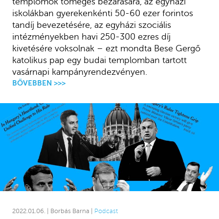
templomok tömeges bezárására, az egyházi
iskolákban gyerekenkénti 50-60 ezer forintos
tandíj bevezetésére, az egyházi szociális
intézményekben havi 250-300 ezres díj
kivetésére voksolnak – ezt mondta Bese Gergő
katolikus pap egy budai templomban tartott
vasárnapi kampányrendezvényen.
BŐVEBBEN >>>
2022.01.06. | Borbás Barna |
Podcast