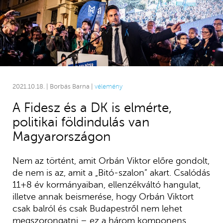
2021.10.18. | Borbás Barna |
vélemény
A Fidesz és a DK is elmérte,
politikai földindulás van
Magyarországon
Nem az történt, amit Orbán Viktor előre gondolt,
de nem is az, amit a „Bitó-szalon” akart. Csalódás
11+8 év kormányaiban, ellenzékváltó hangulat,
illetve annak beismerése, hogy Orbán Viktort
csak balról és csak Budapestről nem lehet
megszorongatni – ez a három komponens