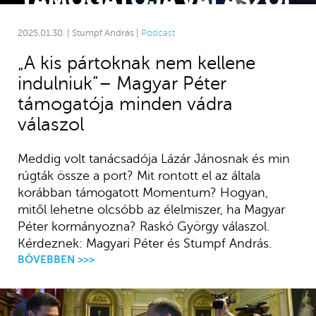
2025.01.30. | Stumpf András |
Podcast
„A kis pártoknak nem kellene
indulniuk”– Magyar Péter
támogatója minden vádra
válaszol
Meddig volt tanácsadója Lázár Jánosnak és min
rúgták össze a port? Mit rontott el az általa
korábban támogatott Momentum? Hogyan,
mitől lehetne olcsóbb az élelmiszer, ha Magyar
Péter kormányozna? Raskó György válaszol.
Kérdeznek: Magyari Péter és Stumpf András.
BŐVEBBEN >>>