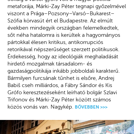
metaforája, Márki-Zay Péter tegnapi győzelmével
viszont a Prága–Pozsony–Varsó–Bukarest–
Szófia körvasút ért el Budapestre. Az elmúlt
években mindegyik országban felemelkedtek,
sőt néha hatalomra is kerültek a hagyományos
pártokkal élesen kritikus, antikorrupciós
retorikával népszerűséget szerzett politikusok.
Érdekesség, hogy az ideológiák meghaladását
hirdető mozgalmak társadalom- és
gazdaságpolitikája inkább jobboldali karakterű.
Bármilyen furcsának tűnhet is elsőre, Andrej
Babiš cseh milliárdos, a Fábry Sándor és Kis
Grófo keresztezéseként leírható bolgár Szlavi
Trifonov és Márki-Zay Péter között számos
közös vonás van. Nagykép.
BŐVEBBEN >>>