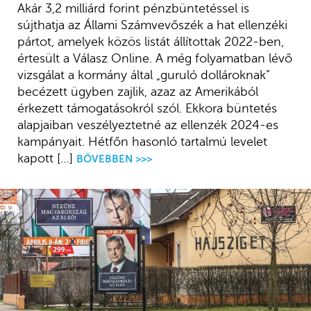
Akár 3,2 milliárd forint pénzbüntetéssel is
sújthatja az Állami Számvevőszék a hat ellenzéki
pártot, amelyek közös listát állítottak 2022-ben,
értesült a Válasz Online. A még folyamatban lévő
vizsgálat a kormány által „guruló dollároknak”
becézett ügyben zajlik, azaz az Amerikából
érkezett támogatásokról szól. Ekkora büntetés
alapjaiban veszélyeztetné az ellenzék 2024-es
kampányait. Hétfőn hasonló tartalmú levelet
kapott […]
BŐVEBBEN >>>