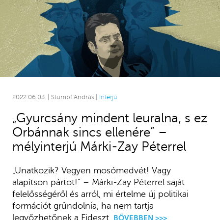
2022.06.03. | Stumpf András |
Interjú
„Gyurcsány mindent leuralna, s ez
Orbánnak sincs ellenére” –
mélyinterjú Márki-Zay Péterrel
„Unatkozik? Vegyen mosómedvét! Vagy
alapítson pártot!” – Márki-Zay Péterrel saját
felelősségéről és arról, mi értelme új politikai
formációt gründolnia, ha nem tartja
legyőzhetőnek a Fideszt.
BŐVEBBEN >>>