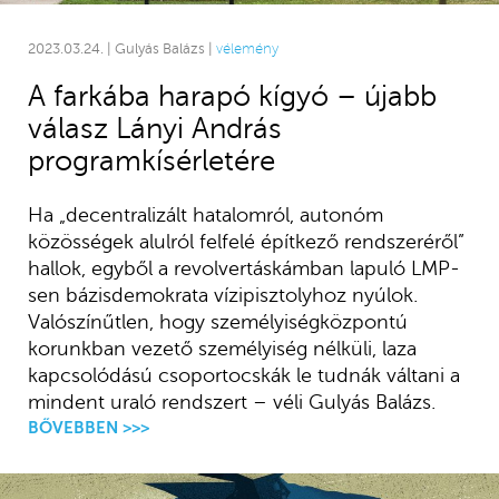
2023.03.24. | Gulyás Balázs |
vélemény
A farkába harapó kígyó – újabb
válasz Lányi András
programkísérletére
Ha „decentralizált hatalomról, autonóm
közösségek alulról felfelé építkező rendszeréről”
hallok, egyből a revolvertáskámban lapuló LMP-
sen bázisdemokrata vízipisztolyhoz nyúlok.
Valószínűtlen, hogy személyiségközpontú
korunkban vezető személyiség nélküli, laza
kapcsolódású csoportocskák le tudnák váltani a
mindent uraló rendszert – véli Gulyás Balázs.
BŐVEBBEN >>>