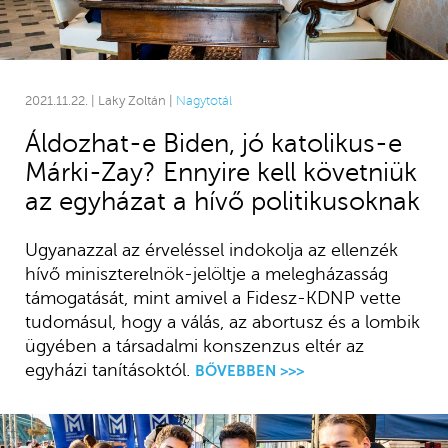
2021.11.22. | Laky Zoltán |
Nagytotál
Áldozhat-e Biden, jó katolikus-e
Márki-Zay? Ennyire kell követniük
az egyházat a hívő politikusoknak
Ugyanazzal az érveléssel indokolja az ellenzék
hívő miniszterelnök-jelöltje a melegházasság
támogatását, mint amivel a Fidesz-KDNP vette
tudomásul, hogy a válás, az abortusz és a lombik
ügyében a társadalmi konszenzus eltér az
egyházi tanításoktól.
BŐVEBBEN >>>