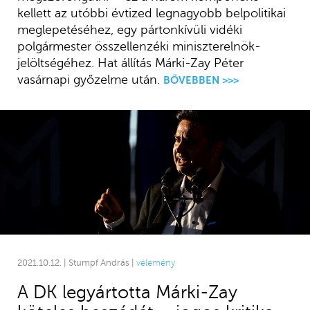
kellett az utóbbi évtized legnagyobb belpolitikai
meglepetéséhez, egy pártonkívüli vidéki
polgármester összellenzéki miniszterelnök-
jelöltségéhez. Hat állítás Márki-Zay Péter
vasárnapi győzelme után.
BŐVEBBEN >>>
2021.10.12. | Stumpf András |
vélemény
A DK legyártotta Márki-Zay