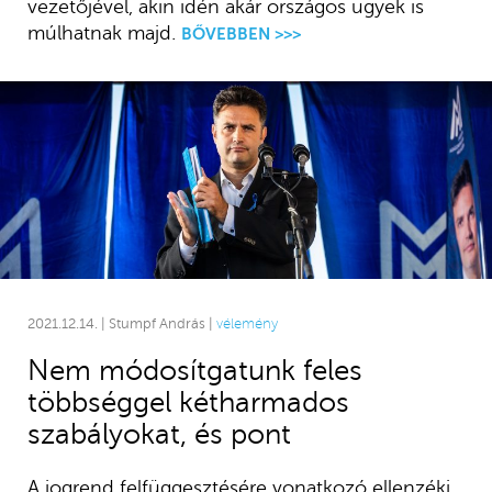
vezetőjével, akin idén akár országos ügyek is
múlhatnak majd.
BŐVEBBEN >>>
2021.12.14. | Stumpf András |
vélemény
Nem módosítgatunk feles
többséggel kétharmados
szabályokat, és pont
A jogrend felfüggesztésére vonatkozó ellenzéki