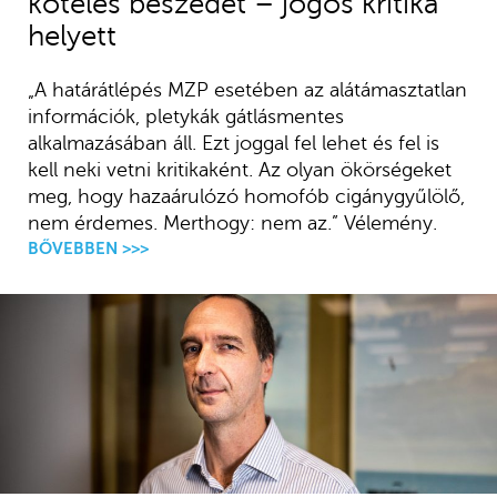
köteles beszédét – jogos kritika
helyett
„A határátlépés MZP esetében az alátámasztatlan
információk, pletykák gátlásmentes
alkalmazásában áll. Ezt joggal fel lehet és fel is
kell neki vetni kritikaként. Az olyan ökörségeket
meg, hogy hazaárulózó homofób cigánygyűlölő,
nem érdemes. Merthogy: nem az.” Vélemény.
BŐVEBBEN >>>