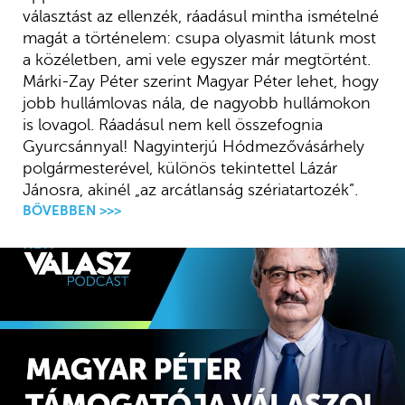
választást az ellenzék, ráadásul mintha ismételné
magát a történelem: csupa olyasmit látunk most
a közéletben, ami vele egyszer már megtörtént.
Márki-Zay Péter szerint Magyar Péter lehet, hogy
jobb hullámlovas nála, de nagyobb hullámokon
is lovagol. Ráadásul nem kell összefognia
Gyurcsánnyal! Nagyinterjú Hódmezővásárhely
polgármesterével, különös tekintettel Lázár
Jánosra, akinél „az arcátlanság szériatartozék”.
BŐVEBBEN >>>