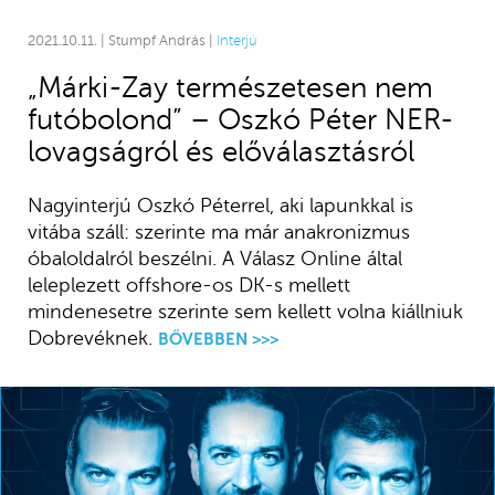
2021.10.11. | Stumpf András |
Interjú
„Márki-Zay természetesen nem
futóbolond” – Oszkó Péter NER-
lovagságról és előválasztásról
Nagyinterjú Oszkó Péterrel, aki lapunkkal is
vitába száll: szerinte ma már anakronizmus
óbaloldalról beszélni. A Válasz Online által
leleplezett offshore-os DK-s mellett
mindenesetre szerinte sem kellett volna kiállniuk
Dobrevéknek.
BŐVEBBEN >>>