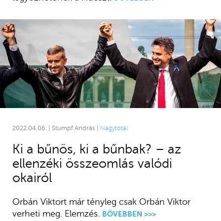
2022.04.06. | Stumpf András |
Nagytotál
Ki a bűnös, ki a bűnbak? – az
ellenzéki összeomlás valódi
okairól
Orbán Viktort már tényleg csak Orbán Viktor
verheti meg. Elemzés.
BŐVEBBEN >>>