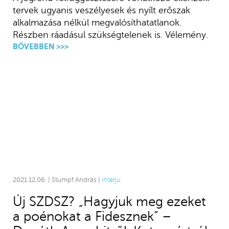
tervek ugyanis veszélyesek és nyílt erőszak
alkalmazása nélkül megvalósíthatatlanok.
Részben ráadásul szükségtelenek is. Vélemény.
BŐVEBBEN >>>
2021.12.06. | Stumpf András |
Interjú
Új SZDSZ? „Hagyjuk meg ezeket
a poénokat a Fidesznek” –