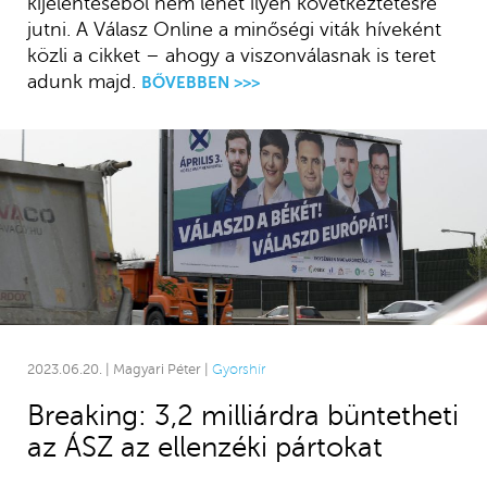
kijelentéséből nem lehet ilyen következtetésre
jutni. A Válasz Online a minőségi viták híveként
közli a cikket – ahogy a viszonválasnak is teret
adunk majd.
BŐVEBBEN >>>
2023.06.20. | Magyari Péter |
Gyorshír
Breaking: 3,2 milliárdra büntetheti
az ÁSZ az ellenzéki pártokat