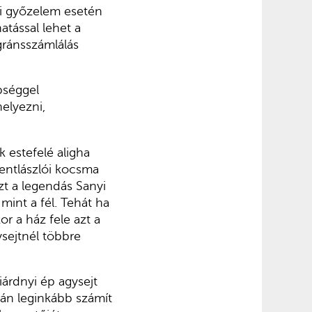
éki győzelem esetén
atással lehet a
gránsszámlálás
bséggel
elyezni,
 estefelé aligha
entlászlói kocsma
zt a legendás Sanyi
mint a fél. Tehát ha
r a ház fele azt a
sejtnél többre
iárdnyi ép agysejt
alán leginkább számít