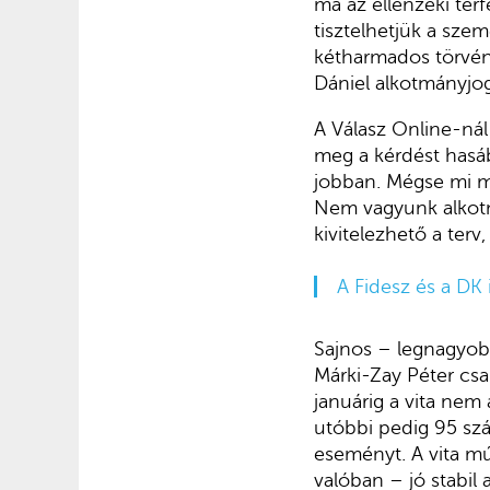
ma az ellenzéki tér
tisztelhetjük a sze
kétharmados törvény
Dániel alkotmányjo
A Válasz Online-nál
meg a kérdést hasáb
jobban. Mégse mi m
Nem vagyunk alkotm
kivitelezhető a ter
A Fidesz és a DK 
Sajnos – legnagyobb
Márki-Zay Péter csa
januárig a vita nem
utóbbi pedig 95 szá
eseményt. A vita mú
valóban – jó stabil