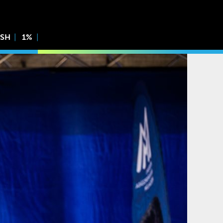
ISH
1%