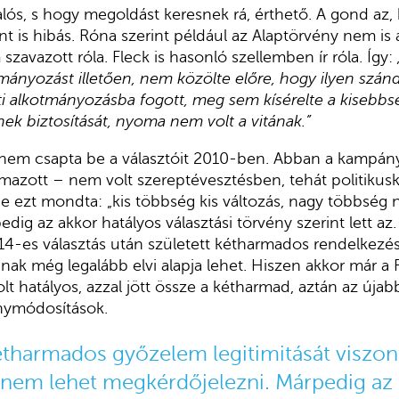
lós, s hogy megoldást keresnek rá, érthető. A gond az
nt is hibás. Róna szerint például az Alaptörvény nem is
szavazott róla. Fleck is hasonló szellemben ír róla. Így:
otmányozást illetően, nem közölte előre, hogy ilyen szán
ti alkotmányozásba fogott, meg sem kísérelte a kisebb
nek biztosítását, nyoma nem volt a vitának.”
 nem csapta be a választóit 2010-ben. Abban a kampán
azott – nem volt szereptévesztésben, tehát politikuské
 ezt mondta: „kis többség kis változás, nagy többség n
dig az akkor hatályos választási törvény szerint lett az.
14-es választás után született kétharmados rendelkezése
nak még legalább elvi alapja lehet. Hiszen akkor már a F
volt hatályos, azzal jött össze a kétharmad, aztán az új
nymódosítások.
tharmados győzelem legitimitását viszo
 nem lehet megkérdőjelezni. Márpedig az