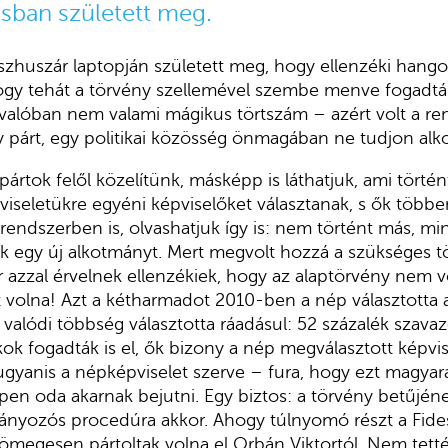
usban született meg.
zhuszár laptopján született meg, hogy ellenzéki hango
gy tehát a törvény szellemével szembe menve fogadták e
valóban nem valami mágikus törtszám – azért volt a r
y párt, egy politikai közösség önmagában ne tudjon al
rtok felől közelítünk, másképp is láthatjuk, ami történ
viseletükre egyéni képviselőket választanak, s ők többen
 rendszerben is, olvashatjuk így is: nem történt más, m
ak egy új alkotmányt. Mert megvolt hozzá a szükséges t
 azzal érvelnek ellenzékiek, hogy az alaptörvény nem v
 volna! Azt a kétharmadot 2010-ben a nép választotta 
 valódi többség választotta ráadásul: 52 százalék szavaz
fogadták is el, ők bizony a nép megválasztott képvise
ugyanis a népképviselet szerve – fura, hogy ezt magyará
pen oda akarnak bejutni. Egy biztos: a törvény betűjén
ányozós procedúra akkor. Ahogy túlnyomó részt a Fides
ömegesen pártoltak volna el Orbán Viktortól. Nem tet