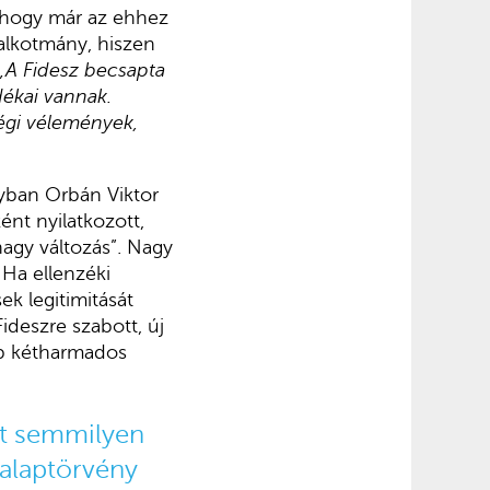
, hogy már az ehhez
 alkotmány, hiszen
„A Fidesz becsapta
dékai vannak.
ségi vélemények,
yban Orbán Viktor
nt nyilatkozott,
agy változás”. Nagy
 Ha ellenzéki
k legitimitását
ideszre szabott, új
abb kétharmados
nt semmilyen
 alaptörvény