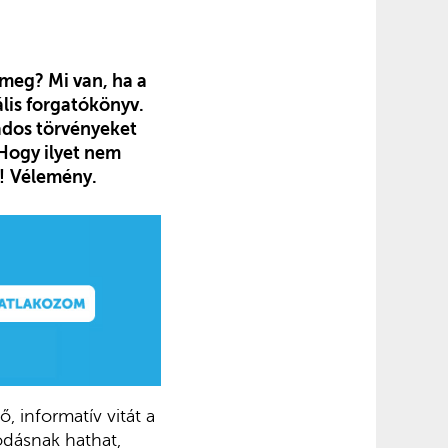
 meg? Mi van, ha a
ális forgatókönyv.
ados törvényeket
Hogy ilyet nem
!
Vélemény.
, informatív vitát a
odásnak hathat,