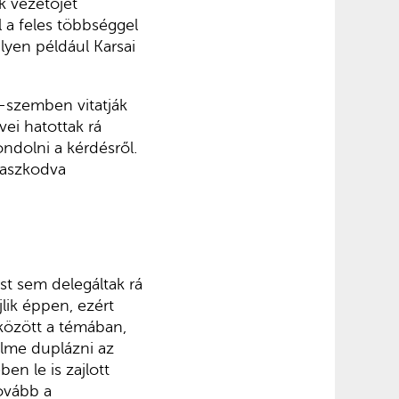
k vezetőjét
 a feles többséggel
lyen például Karsai
l-szemben vitatják
ei hatottak rá
ndolni a kérdésről.
paszkodva
t sem delegáltak rá
lik éppen, ezért
 között a témában,
elme duplázni az
en le is zajlott
tovább a