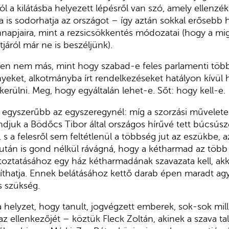
ól a kilátásba helyezett lépésről van szó, amely ellenz
 is sodorhatja az országot – így aztán sokkal erősebb h
apjaira, mint a rezsicsökkentés módozatai (hogy a mi
áról már ne is beszéljünk).
en nem más, mint hogy szabad-e feles parlamenti töb
eket, alkotmányba írt rendelkezéseket hatályon kívül h
erülni. Meg, hogy egyáltalán lehet-e. Sőt: hogy kell-e.
re egyszerűbb az egyszeregynél: míg a szorzási műveletek
uk a Bödőcs Tibor által országos hírűvé tett búcsúsz
s a felesről sem feltétlenül a többség jut az eszükbe, a
 után is gond nélkül rávágná, hogy a kétharmad az több 
oztatásához egy ház kétharmadának szavazata kell, akko
thatja. Ennek belátásához kettő darab épen maradt agy
s szükség.
a helyzet, hogy tanult, jogvégzett emberek, sok-sok mill
k az ellenkezőjét – köztük Fleck Zoltán, akinek a szava t