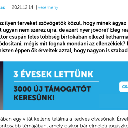
ás
| 2021.12.14. |
vélemény
az ilyen terveket szövögetők közül, hogy minek ágyaz
ugyan nem szerez újra, de azért nyer jövőre? Elég re
tor csupán feles többség birtokában elkezd kétharm
osítani, mégis mit fognak mondani az ellenzékiek? 
hiszen éppen ők érveltek azzal, hogy nagyon is szabad
ában egy vitát kellene találnia a kedves olvasónak. Érvelő
ontosabb témájában, amely olykor bár elméleti jogászk