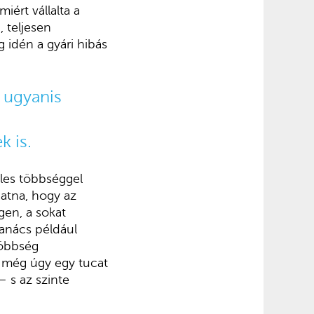
ért vállalta a
, teljesen
 idén a gyári hibás
 ugyanis
k is.
eles többséggel
atna, hogy az
gen, a sokat
Tanács például
többség
n még úgy egy tucat
 s az szinte