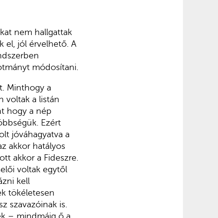
kat nem hallgattak
l, jól érvelhető. A
endszerben
kotmányt módosítani.
t. Minthogy a
 voltak a listán
int hogy a nép
öbbségük. Ezért
olt jóváhagyatva a
az akkor hatályos
ott akkor a Fideszre.
lői voltak egytől
zni kell
ek tökéletesen
z szavazóinak is.
ték – mindmáig ő a