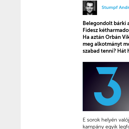
Stumpf Andr
Belegondolt bárki 
Fidesz kétharmadot 
Ha aztán Orbán Vik
meg alkotmányt mód
szabad tenni? Hát 
E sorok helyén valój
kampány egyik legf