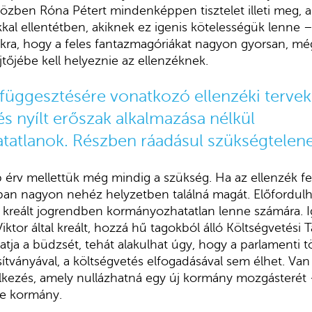
zben Róna Pétert mindenképpen tisztelet illeti meg, ami
kal ellentétben, akiknek ez igenis kötelességük lenne –
a, hogy a feles fantazmagóriákat nagyon gyorsan, még
jtőjébe kell helyeznie az ellenzéknek.
lfüggesztésére vonatkozó ellenzéki tervek
s nyílt erőszak alkalmazása nélkül
tatlanok. Részben ráadásul szükségtelene
 érv mellettük még mindig a szükség. Ha az ellenzék f
ban nagyon nehéz helyzetben találná magát. Előfordulh
al kreált jogrendben kormányozhatatlan lenne számára. I
ktor által kreált, hozzá hű tagokból álló Költségvetési 
ja a büdzsét, tehát alakulhat úgy, hogy a parlamenti 
ítványával, a költségvetés elfogadásával sem élhet. Va
kezés, amely nullázhatná egy új kormány mozgásterét –
e kormány.