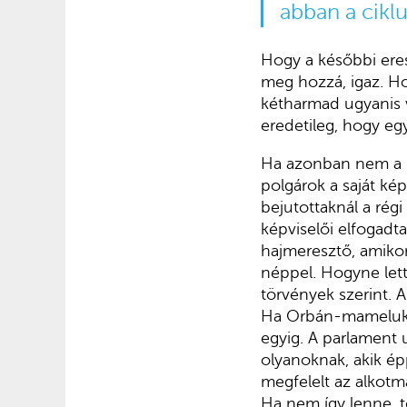
abban a cikl
Hogy a későbbi eres
meg hozzá, igaz. Ho
kétharmad ugyanis 
eredetileg, hogy eg
Ha azonban nem a pá
polgárok a saját kép
bejutottaknál a régi
képviselői elfogadt
hajmeresztő, amikor
néppel. Hogyne lett
törvények szerint. A
Ha Orbán-mamelukok 
egyig. A parlament 
olyanoknak, akik ép
megfelelt az alkotm
Ha nem így lenne, t