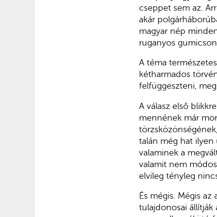
cseppet sem az. Arr
akár polgárháborúba
magyar nép mindenn
ruganyos gumicsontj
A téma természetes
kétharmados törvény
felfüggeszteni, megk
A válasz első blikk
mennének már mondj
törzsközönségének, 
talán még hat ilyen
valaminek a megvált
valamit nem módosí
elvileg tényleg ninc
És mégis. Mégis az 
tulajdonosai állítjá