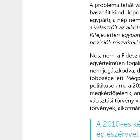
A probléma tehát va
használt kiindulópo
egypárti, a nép nem 
a választóit az alk
Kifejezetten egypár
pozíciók részvételé
Nos, nem, a Fidesz
egyértelműen fogalm
nem jogászkodva, de
többsége lett. Mégpe
politikusok ma a 20
megkérdőjelezik, an
választási törvény 
törvények, alkotmá
A 2010-es ké
ép észérvvel