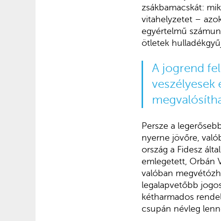
zsákbamacskát: mikö
vitahelyzetet – azok
egyértelmű számunkr
ötletek hulladékgyű
A jogrend fe
veszélyesek é
megvalósítha
Persze a legerősebb
nyerne jövőre, való
ország a Fidesz ált
emlegetett, Orbán Vi
valóban megvétózhat
legalapvetőbb jogos
kétharmados rendel
csupán névleg lenn