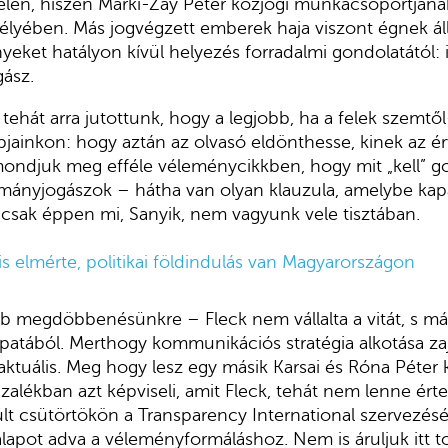
félen, hiszen Márki-Zay Péter közjogi munkacsoportjána
mélyében. Más jogvégzett emberek haja viszont égnek áll
eket hatályon kívül helyezés forradalmi gondolatától: i
gász.
 tehát arra jutottunk, hogy a legjobb, ha a felek szemtő
jainkon: hogy aztán az olvasó eldönthesse, kinek az érv
ondjuk meg efféle véleménycikkben, hogy mit „kell” go
ányjogászok – hátha van olyan klauzula, amelybe ka
v, csak éppen mi, Sanyik, nem vagyunk vele tisztában.
is elmérte, politikai földindulás van Magyarországon
 megdöbbenésünkre – Fleck nem vállalta a vitát, s más
patából. Merthogy kommunikációs stratégia alkotása zaj
 aktuális. Meg hogy lesz egy másik Karsai és Róna Péter
zalékban azt képviseli, amit Fleck, tehát nem lenne ért
lt csütörtökön a Transparency International szervezéséb
 alapot adva a véleményformáláshoz. Nem is áruljuk itt 