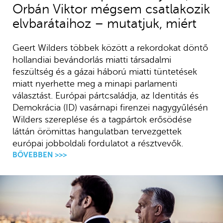
Orbán Viktor mégsem csatlakozik
elvbarátaihoz – mutatjuk, miért
Geert Wilders többek között a rekordokat döntő
hollandiai bevándorlás miatti társadalmi
feszültség és a gázai háború miatti tüntetések
miatt nyerhette meg a minapi parlamenti
választást. Európai pártcsaládja, az Identitás és
Demokrácia (ID) vasárnapi firenzei nagygyűlésén
Wilders szereplése és a tagpártok erősödése
láttán örömittas hangulatban tervezgettek
európai jobboldali fordulatot a résztvevők.
BŐVEBBEN >>>