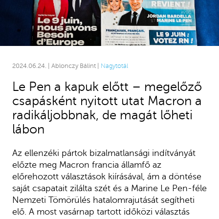
2024.06.24. | Ablonczy Bálint |
Nagytotál
Le Pen a kapuk előtt – megelőző
csapásként nyitott utat Macron a
radikáljobbnak, de magát lőheti
lábon
Az ellenzéki pártok bizalmatlansági indítványát
előzte meg Macron francia államfő az
előrehozott választások kiírásával, ám a döntése
saját csapatait zilálta szét és a Marine Le Pen-féle
Nemzeti Tömörülés hatalomrajutását segítheti
elő. A most vasárnap tartott időközi választás