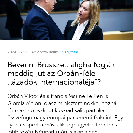
2024.06.04. | Ablonczy Bálint |
Nagytotál
Bevenni Brüsszelt aligha fogják –
meddig jut az Orbán-féle
„lázadók internacionáléja”?
Orbán Viktor és a francia Marine Le Pen is
Giorgia Meloni olasz miniszterelnökkel hozná
létre az euroszkeptikus-radikális pártokat
összefogó nagy európai parlamenti frakciót. Egy
ilyen csoport a második legnagyobb lehetne a
jobbközép Néppárt után, s alapjaiban