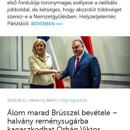
első fordulója toronymagas esélyese a radikális
jobboldal, de kétséges, hogy abszolút többséget
szerez-e a Nemzetgyűlésben. Helyzetjelentés
Párizsból.
BŐVEBBEN >>>
2024.06.11. | Ablonczy Bálint |
Világmagyarázat
Álom marad Brüsszel bevétele –
halvány reménysugárba
kapaszkodhat Orbán Viktor