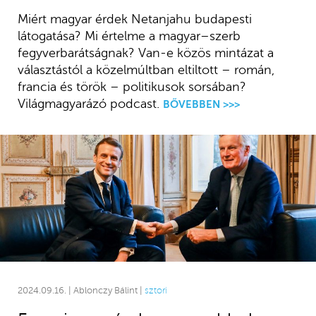
Miért magyar érdek Netanjahu budapesti
látogatása? Mi értelme a magyar–szerb
fegyverbarátságnak? Van-e közös mintázat a
választástól a közelmúltban eltiltott – román,
francia és török – politikusok sorsában?
Világmagyarázó podcast.
BŐVEBBEN >>>
2024.09.16. | Ablonczy Bálint |
sztori