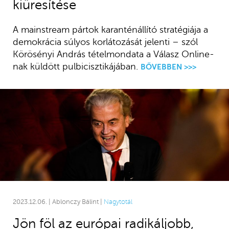
kiüresítése
A mainstream pártok karanténállító stratégiája a
demokrácia súlyos korlátozását jelenti – szól
Körösényi András tételmondata a Válasz Online-
nak küldött pulbicisztikájában.
BŐVEBBEN >>>
2023.12.06. | Ablonczy Bálint |
Nagytotál
Jön föl az európai radikáljobb,