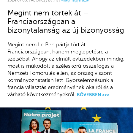
2024.07.08. | Ablonczy Bálint |
Világmagyarázat
Megint nem törtek át –
Franciaországban a
bizonytalanság az új bizonyosság
Megint nem Le Pen pártja tört át
Franciaországban, hanem meglepetésre a
szélsőbal. Ahogy az elmúlt évtizedekben mindig,
most is működött a széleskörű összefogás a
Nemzeti Tömörülés ellen, az ország viszont
kormányozhatatlan lett. Gyorselemzésünk a
francia választás eredményének okairól és a
várható következményekről.
BŐVEBBEN >>>