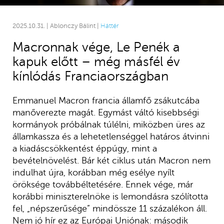
2025.10.31. | Ablonczy Bálint |
Háttér
Macronnak vége, Le Penék a
kapuk előtt – még másfél év
kínlódás Franciaországban
Emmanuel Macron francia államfő zsákutcába
manőverezte magát. Egymást váltó kisebbségi
kormányok próbálnak túlélni, miközben üres az
államkassza és a lehetetlenséggel határos átvinni
a kiadáscsökkentést éppúgy, mint a
bevételnövelést. Bár két ciklus után Macron nem
indulhat újra, korábban még esélye nyílt
öröksége továbbéltetésére. Ennek vége, már
korábbi miniszterelnöke is lemondásra szólította
fel, „népszerűsége” mindössze 11 százalékon áll.
Nem jó hír ez az Európai Uniónak: második