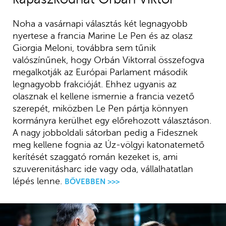
Noha a vasárnapi választás két legnagyobb
nyertese a francia Marine Le Pen és az olasz
Giorgia Meloni, továbbra sem tűnik
valószínűnek, hogy Orbán Viktorral összefogva
megalkotják az Európai Parlament második
legnagyobb frakcióját. Ehhez ugyanis az
olasznak el kellene ismernie a francia vezető
szerepét, miközben Le Pen pártja könnyen
kormányra kerülhet egy előrehozott választáson.
A nagy jobboldali sátorban pedig a Fidesznek
meg kellene fognia az Úz-völgyi katonatemető
kerítését szaggató román kezeket is, ami
szuverenitásharc ide vagy oda, vállalhatatlan
lépés lenne.
BŐVEBBEN >>>