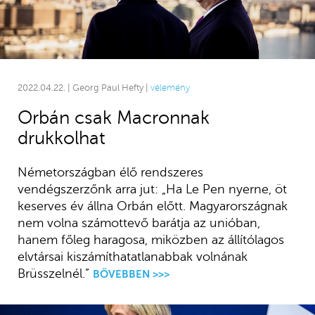
2022.04.22. | Georg Paul Hefty |
vélemény
Orbán csak Macronnak
drukkolhat
Németországban élő rendszeres
vendégszerzőnk arra jut: „Ha Le Pen nyerne, öt
keserves év állna Orbán előtt. Magyarországnak
nem volna számottevő barátja az unióban,
hanem főleg haragosa, miközben az állítólagos
elvtársai kiszámíthatatlanabbak volnának
Brüsszelnél.”
BŐVEBBEN >>>