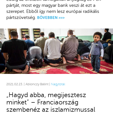
pártját, most egy magyar bank veszi át ezt a
szerepet. Ebből így nem lesz európai radikális
pártszövetség.
BŐVEBBEN >>>
2021.02.23. | Ablonczy Bálint |
Nagytotál
„Hagyd abba, megijesztesz
minket” – Franciaország
szembenéz az iszlamizmussal