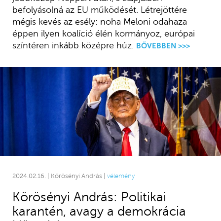
befolyásolná az EU működését. Létrejöttére
mégis kevés az esély: noha Meloni odahaza
éppen ilyen koalíció élén kormányoz, európai
színtéren inkább középre húz.
BŐVEBBEN >>>
2024.02.16. | Körösényi András |
vélemény
Körösényi András: Politikai
karantén, avagy a demokrácia