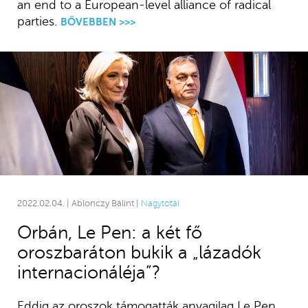
an end to a European-level alliance of radical
parties.
BŐVEBBEN >>>
2022.02.04. | Ablonczy Bálint |
Nagytotál
Orbán, Le Pen: a két fő
oroszbaráton bukik a „lázadók
internacionáléja”?
Eddig az oroszok támogatták anyagilag Le Pen