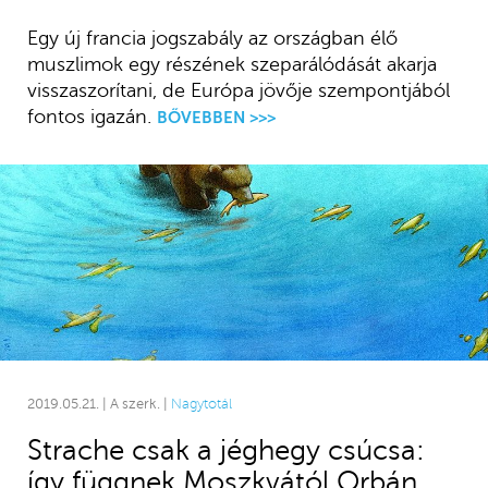
Egy új francia jogszabály az országban élő
muszlimok egy részének szeparálódását akarja
visszaszorítani, de Európa jövője szempontjából
fontos igazán.
BŐVEBBEN >>>
2019.05.21. | A szerk. |
Nagytotál
Strache csak a jéghegy csúcsa:
így függnek Moszkvától Orbán