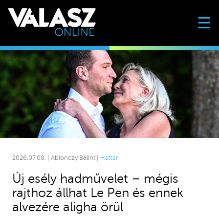
☰
2026.07.08. | Ablonczy Bálint |
Háttér
Új esély hadművelet – mégis
rajthoz állhat Le Pen és ennek
alvezére aligha örül