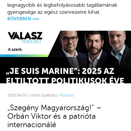
legnagyobb és legbefolyásosabb tagállamának
gyengesége az egész szervezetre kihat.
BŐVEBBEN >>>
2025.04.03. | Vörös Szabolcs |
Podcast
„Szegény Magyarország!” –
Orbán Viktor és a patrióta
internacionálé