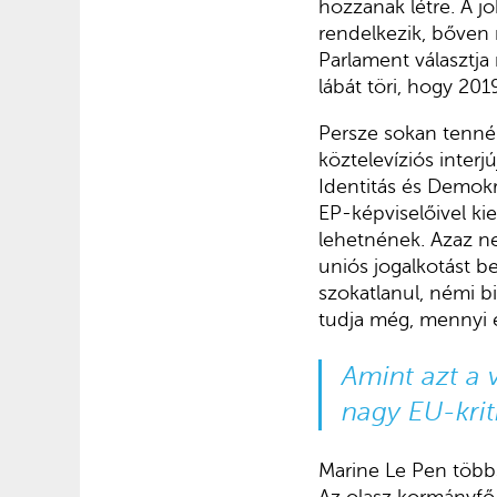
hozzanak létre. A j
rendelkezik, bőven 
Parlament választja
lábát töri, hogy 2
Persze sokan tennén
köztelevíziós interjú
Identitás és Demokr
EP-képviselőivel ki
lehetnének. Azaz n
uniós jogalkotást b
szokatlanul, némi b
tudja még, mennyi e
Amint azt a 
nagy EU-kriti
Marine Le Pen többsz
Az olasz kormányfő 