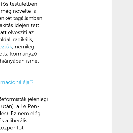
ős testületben,
 még növelte is
zenkét tagállamban
kítás idején tett
tt elveszíti az
ali radikális,
leztük
, némileg
kotta kormányzó
 hiányában ismét
rnacionáléja”?
eformisták jelenlegi
után), a Le Pen-
dés). Ez nem elég
 a liberális
 központot