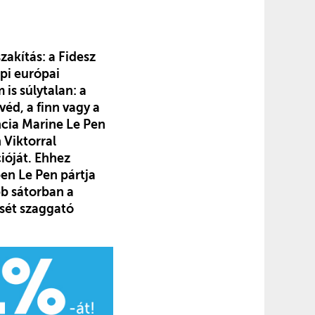
zakítás: a Fidesz
pi európai
is súlytalan: a
véd, a finn vagy a
ncia Marine Le Pen
 Viktorral
ióját. Ehhez
ben Le Pen pártja
bb sátorban a
ését szaggató