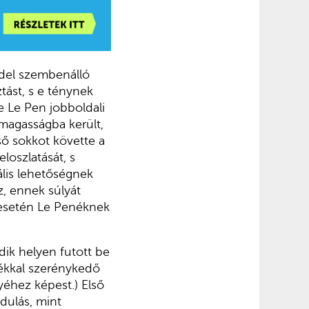
del szembenálló
ztást, s e ténynek
e Le Pen jobboldali
magasságba került,
ső sokkot követte a
loszlatását, s
eális lehetőségnek
z, ennek súlyát
esetén Le Penéknek
dik helyen futott be
lékkal szerénykedő
yéhez képest.) Első
dulás, mint