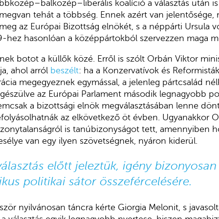
obbközép–balközép–liberális koalíció a választás után is
megvan tehát a többség. Ennek azért van jelentősége, 
 meg az Európai Bizottság elnökét, s a néppárti Ursula 
019-hez hasonlóan a középpártokból szervezzen maga 
ek botot a küllők közé. Erről is szólt Orbán Viktor min
ja, ahol arról
beszélt
: ha a Konzervatívok és Reformisták
ácia megegyeznek egymással, a jelenleg pártcsalád nél
egészülve az Európai Parlament második legnagyobb poli
emcsak a bizottsági elnök megválasztásában lenne dönt
efolyásolhatnák az elkövetkező öt évben. Ugyanakkor Or
izonytalanságról is tanúbizonyságot tett, amennyiben h
sélye van egy ilyen szövetségnek, nyáron kiderül.
választás előtt jeleztük, igény bizonyosan
kus politikai sátor összefércelésére.
ör nyilvánosan táncra kérte Giorgia Melonit, s javasolt
a választás egyik legnagyobb nyertese, hiszen magabiz