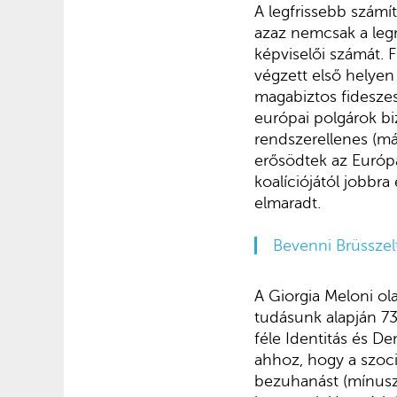
A legfrissebb számí
azaz nemcsak a legn
képviselői számát. 
végzett első helyen
magabiztos fideszes
európai polgárok bi
rendszerellenes (m
erősödtek az Európa
koalíciójától jobbr
elmaradt.
Bevenni Brüsszelt
A Giorgia Meloni ol
tudásunk alapján 7
féle Identitás és D
ahhoz, hogy a szoci
bezuhanást (mínusz