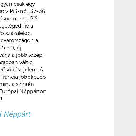
gyan csak egy
atív PiS-nél, 37-36
táson nem a PiS
megelégednie a
25 százalékot
Magyarországon a
5-re), új
 várja a jobbközép-
agban vált el
rősödést jelent. A
 francia jobbközép
mint a szintén
 Európai Néppárton
t.
ai Néppárt