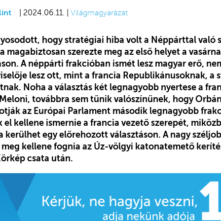
int
| 2024.06.11. |
Világmagyarázat
osodott, hogy stratégiai hiba volt a Néppárttal való s
ja magabiztosan szerezte meg az első helyet a vasárna
son. A néppárti frakcióban ismét lesz magyar erő, nem 
selője lesz ott, mint a francia Republikánusoknak, a s
nak. Noha a választás két legnagyobb nyertese a fra
a Meloni, továbbra sem tűnik valószínűnek, hogy Orbán
tják az Európai Parlament második legnagyobb frakc
 el kellene ismernie a francia vezető szerepét, miköz
kerülhet egy előrehozott választáson. A nagy széljo
 meg kellene fognia az Úz-völgyi katonatemető kerít
Körkép csata után.