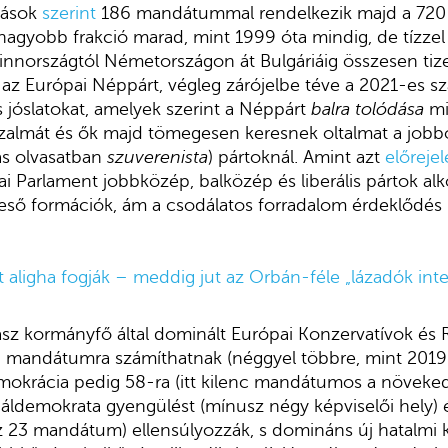
tások
szerint
186 mandátummal rendelkezik majd a 720 f
agyobb frakció marad, mint 1999 óta mindig, de tízzel
Finnországtól Németországon át Bulgáriáig összesen ti
 az Európai Néppárt, végleg zárójelbe téve a 2021-es sza
 jóslatokat, amelyek szerint a Néppárt
balra tolódása
mia
zalmát és ők majd tömegesen keresnek oltalmat a jobbold
ás olvasatban
szuverenista
) pártoknál. Amint azt
előreje
i Parlament jobbközép, balközép és liberális pártok al
a eső formációk, ám a csodálatos forradalom érdeklődés
 aligha fogják – meddig jut az Orbán-féle „lázadók inte
asz kormányfő által dominált Európai Konzervatívok és R
3 mandátumra számíthatnak (néggyel többre, mint 2019 
emokrácia pedig 58-ra (itt kilenc mandátumos a növeke
áldemokrata gyengülést (mínusz négy képviselői hely) és
 23 mandátum) ellensúlyozzák, s domináns új hatalmi