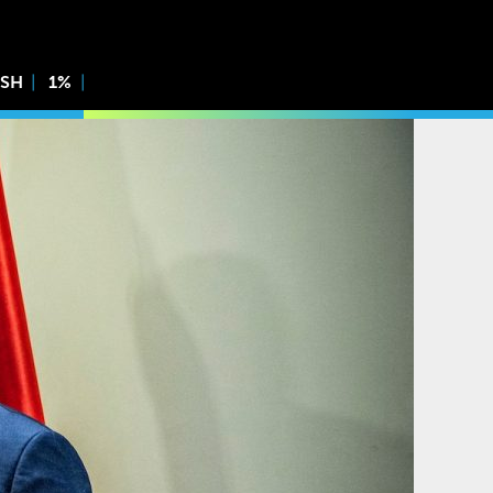
ISH
1%