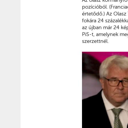
pozícióból. (Franci
értetődő.) Az Olas
fokára 24 százalékk
az újban már 24 kép
PiS-t, amelynek me
szerzettnél.