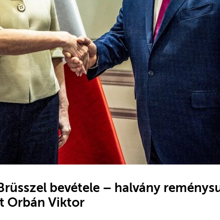
rüsszel bevétele – halvány reménys
 Orbán Viktor