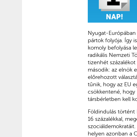
Nyugat-Európában á
pártok folyója. Így 
komoly befolyása le
radikális Nemzeti T
tizenhét százalékot
második: az elnök e
előrehozott választá
tűnik, hogy az EU e
csökkentené, hogy
társbérletben kell 
Földindulás történt
16 százalékkal, meg
szociáldemokratáit. 
helyen azonban a CD