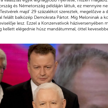
aország és Németország példáján láttuk, ez mennyire 
z Testvérek majd’ 29 százalékot szereztek, megelőzve 
al felállt balközép Demokrata Pártot. Míg Meloninak a ko
viselője lesz. Ezzel a Konzervatívok háziversenyében m
g kellett elégednie húsz mandátummal, öttel kevesebb