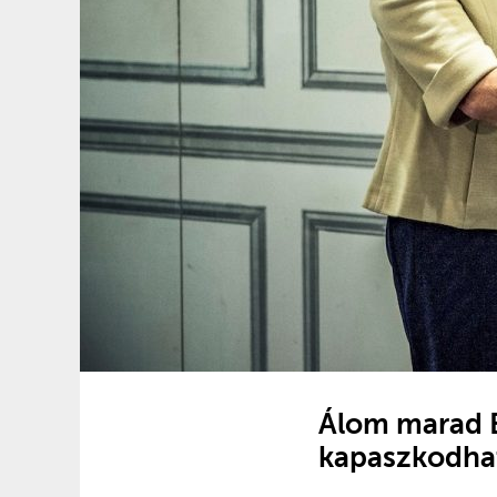
Álom marad B
kapaszkodhat