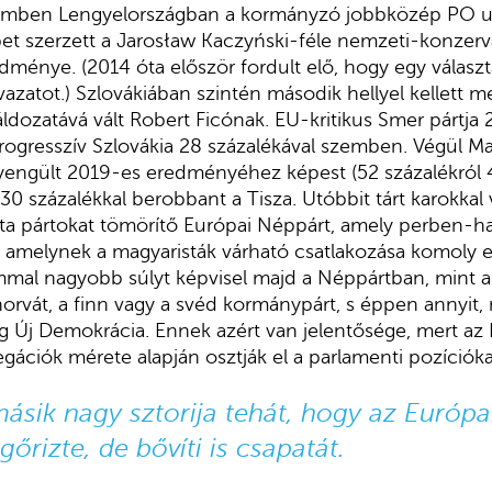
zemben Lengyelországban a kormányzó jobbközép PO u
bet szerzett a Jarosław Kaczyński-féle nemzeti-konzerv
dménye. (2014 óta először fordult elő, hogy egy válasz
vazatot.) Szlovákiában szintén második hellyel kellett 
dozatává vált Robert Ficónak. EU-kritikus Smer pártja 
s Progresszív Szlovákia 28 százalékával szemben. Végül 
yengült 2019-es eredményéhez képest (52 százalékról 4
30 százalékkal berobbant a Tisza. Utóbbit tárt karokkal
a pártokat tömörítő Európai Néppárt, amely perben-har
s amelynek a magyaristák várható csatlakozása komoly e
mal nagyobb súlyt képvisel majd a Néppártban, mint a
orvát, a finn vagy a svéd kormánypárt, s éppen annyit, 
g Új Demokrácia. Ennek azért van jelentősége, mert az
egációk mérete alapján osztják el a parlamenti pozícióka
másik nagy sztorija tehát, hogy az Európ
rizte, de bővíti is csapatát.