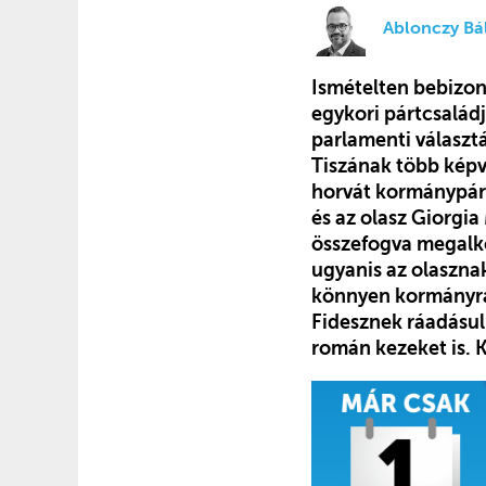
Ablonczy Bál
Ismételten bebizony
egykori pártcsalád
parlamenti választá
Tiszának több képvi
horvát kormánypárt
és az olasz Giorgi
összefogva megalko
ugyanis az olasznak
könnyen kormányra 
Fidesznek ráadásul
román kezeket is. 