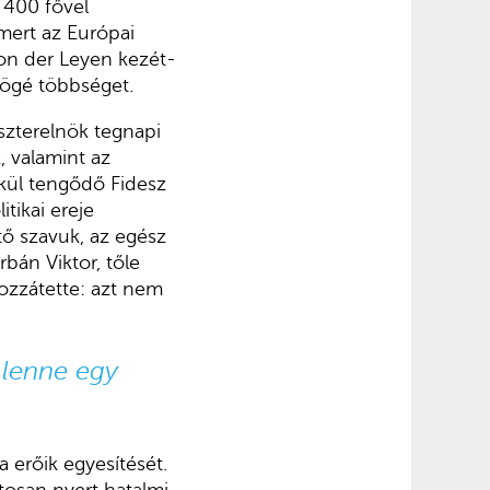
 400 fővel
mert az Európai
von der Leyen kezét-
mögé többséget.
iszterelnök tegnapi
, valamint az
kül tengődő Fidesz
tikai ereje
ő szavuk, az egész
bán Viktor, tőle
ozzátette: azt nem
 lenne egy
a erőik egyesítését.
tosan nyert hatalmi