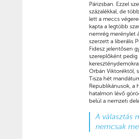
Párizsban. Ezzel s
százalékkal, de töb
lett a meccs végere
kapta a legtöbb sza
nemrég merénylet ál
szerzett a liberáli
Fidesz jelentősen g
szereplőként pedig 
kereszténydemokrat
Orbán Viktoréktól, 
Tisza hét mandátum
Republikánusok, a h
hatalmon lévő görö
belül a nemzeti del
A választás 
nemcsak megő