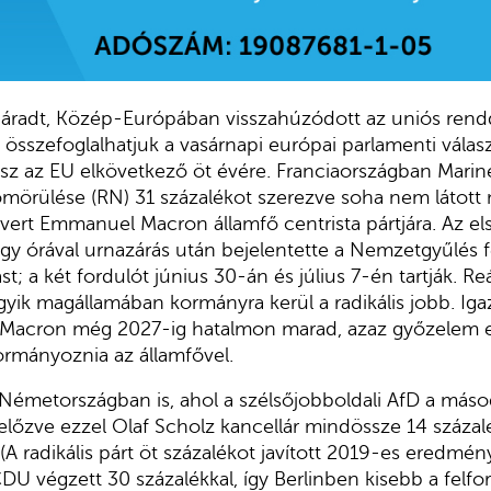
radt, Közép-Európában visszahúzódott az uniós rend
is összefoglalhatjuk a vasárnapi európai parlamenti válas
sz az EU elkövetkező öt évére. Franciaországban Marin
ömörülése (RN) 31 százalékot szerezve soha nem látott 
 vert Emmanuel Macron államfő centrista pártjára. Az el
gy órával urnazárás után bejelentette a Nemzetgyűlés fe
st; a két fordulót június 30-án és július 7-én tartják. R
gyik magállamában kormányra kerül a radikális jobb. Iga
 Macron még 2027-ig hatalmon marad, azaz győzelem 
kormányoznia az államfővel.
 Németországban is, ahol a szélsőjobboldali AfD a máso
előzve ezzel Olaf Scholz kancellár mindössze 14 száza
(A radikális párt öt százalékot javított 2019-es eredmén
U végzett 30 százalékkal, így Berlinben kisebb a felfor