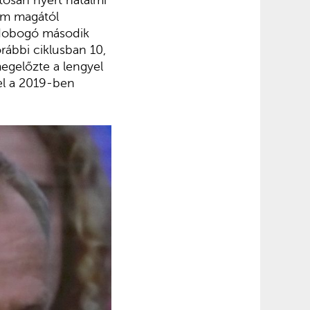
nem magától
a dobogó második
rábbi ciklusban 10,
egelőzte a lengyel
el a 2019-ben