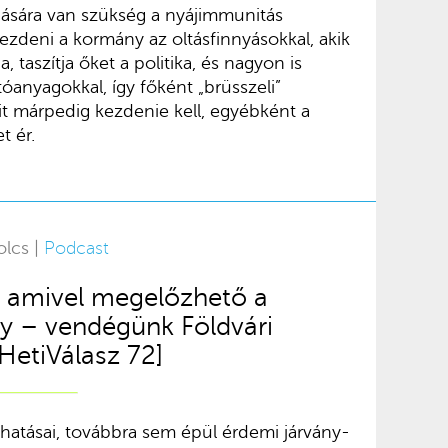
adására van szükség a nyájimmunitás
ezdeni a kormány az oltásfinnyásokkal, akik
 taszítja őket a politika, és nagyon is
tóanyagokkal, így főként „brüsszeli”
it márpedig kezdenie kell, egyébként a
t ér.
olcs |
Podcast
, amivel megelőzhető a
y – vendégünk Földvári
HetiVálasz 72]
hatásai, továbbra sem épül érdemi járvány-