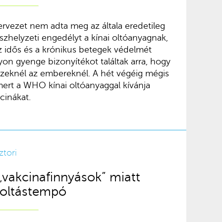
ervezet nem adta meg az általa eredetileg
szhelyzeti engedélyt a kínai oltóanyagnak,
 idős és a krónikus betegek védelmét
yon gyenge bizonyítékot találtak arra, hogy
 ezeknél az embereknél. A hét végéig mégis
ert a WHO kínai oltóanyaggal kívánja
kcinákat.
ztori
 „vakcinafinnyások” miatt
 oltástempó