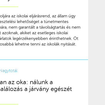
jára az iskolai eljárásrend, az állam úgy
tesztelési lehetőséget a tünetmentes
ára, nem garantált a távolságtartás és nem
 azoknak, akiket az esetleges iskolai
zárlatok legérzékenyebben érinthetnek. Öt
osabbá lehetne tenni az iskolák nyitását.
Nagytotál
n az oka: nálunk a
lálozás a járvány egészét