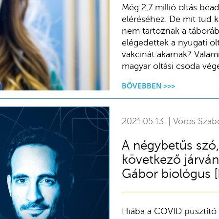
Még 2,7 millió oltás be
eléréséhez. De mit tud k
nem tartoznak a táborába,
elégedettek a nyugati ol
vakcinát akarnak? Valam
magyar oltási csoda vége
BŐVEBBEN >>>
2021.05.13. | Vörös Szab
A négybetűs szó
következő járván
Gábor biológus [
Hiába a COVID pusztító 