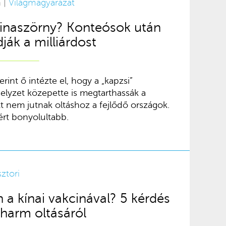
n |
Világmagyarázat
kcinaszörny? Konteósok után
ják a milliárdost
erint ő intézte el, hogy a „kapzsi”
elyzet közepette is megtarthassák a
t nem jutnak oltáshoz a fejlődő országok.
ért bonyolultabb.
sztori
 a kínai vakcinával? 5 kérdés
pharm oltásáról