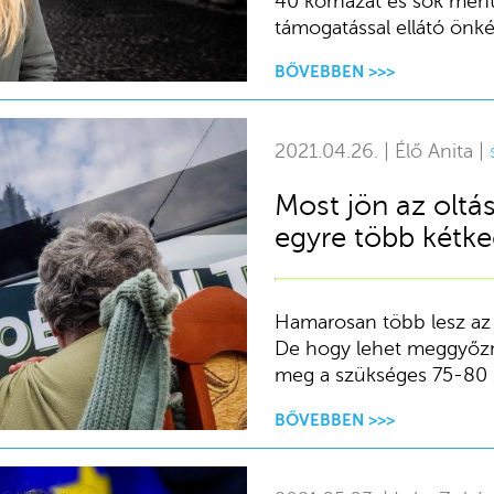
40 kórházat és sok ment
támogatással ellátó önké
BŐVEBBEN >>>
2021.04.26. | Élő Anita |
Most jön az oltá
egyre több kétk
Hamarosan több lesz az e
De hogy lehet meggyőzni
meg a szükséges 75-80 
BŐVEBBEN >>>