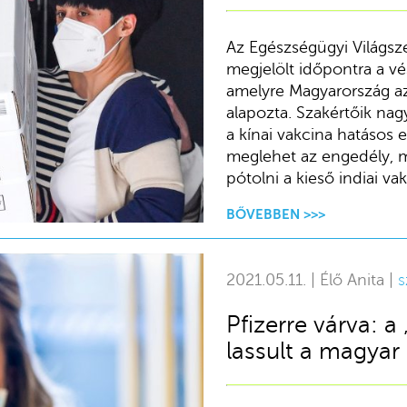
Az Egészségügyi Világsz
megjelölt időpontra a vé
amelyre Magyarország az
alapozta. Szakértőik nag
a kínai vakcina hatásos
meglehet az engedély, m
pótolni a kieső indiai va
BŐVEBBEN >>>
2021.05.11. | Élő Anita |
s
Pfizerre várva: a
lassult a magyar