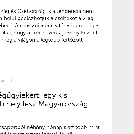
rszág és Csehország, s a tendencia nem
belül beelőzhetjük a cseheket a világ
ben”. A mostani adatok fényében még a
llítás, hogy a koronavírus-járvány kezdete
 meg a világon a legtöbb fertőzött
na |
riport
gügyiekért: egy kis
bb hely lesz Magyarország
soportból néhány hónap alatt több mint