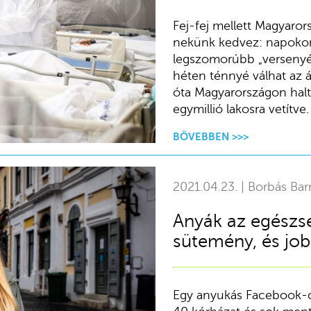
Fej-fej mellett Magyaro
nekünk kedvez: napokon 
legszomorúbb „versenyé
héten ténnyé válhat az á
óta Magyarországon halt
egymillió lakosra vetítve.
BŐVEBBEN >>>
2021.04.23. | Borbás Bar
Anyák az egészsé
sütemény, és jo
Egy anyukás Facebook-c