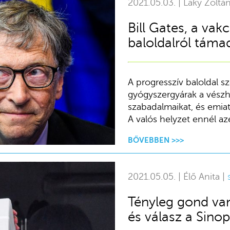
2021.05.03. | Laky Zoltá
Bill Gates, a va
baloldalról támad
A progresszív baloldal sz
gyógyszergyárak a vészh
szabadalmaikat, és emiat
A valós helyzet ennél az
BŐVEBBEN >>>
2021.05.05. | Élő Anita |
Tényleg gond van
és válasz a Sino