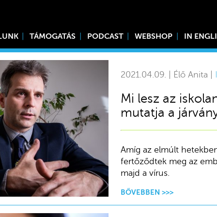
LUNK
TÁMOGATÁS
PODCAST
WEBSHOP
IN ENGL
2021.04.09. | Élő Anita |
Mi lesz az iskol
mutatja a járvá
Amíg az elmúlt hetekbe
fertőződtek meg az ember
majd a vírus.
BŐVEBBEN >>>