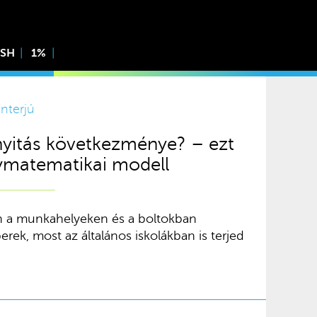
ISH
1%
Interjú
anyitás következménye? – ezt
nymatematikai modell
n a munkahelyeken és a boltokban
ek, most az általános iskolákban is terjed