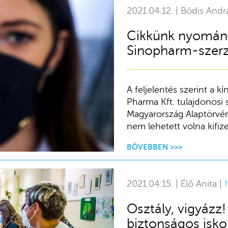
2021.04.12. | Bódis Andr
Cikkünk nyomán:
Sinopharm-szer
A feljelentés szerint a 
Pharma Kft. tulajdonosi s
Magyarország Alaptörvén
nem lehetett volna kifize
BŐVEBBEN >>>
2021.04.15. | Élő Anita |
Osztály, vigyázz!
biztonságos isko