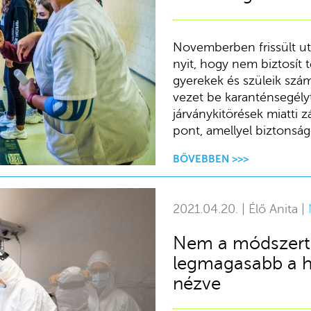
Novemberben frissült utol
nyit, hogy nem biztosít 
gyerekek és szüleik szám
vezet be karanténsegélyt
járványkitörések miatti 
pont, amellyel biztonság
BŐVEBBEN >>>
2021.04.20. | Élő Anita |
Nem a módszerta
legmagasabb a ha
nézve