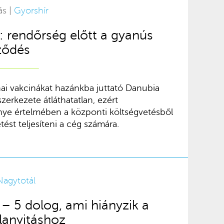
ás |
Gyorshír
 rendőrség előtt a gyanús
ződés
kínai vakcinákat hazánkba juttató Danubia
zerkezete átláthatatlan, ezért
ye értelmében a központi költségvetésből
tést teljesíteni a cég számára.
Nagytotál
 – 5 dolog, ami hiányzik a
lanyitáshoz