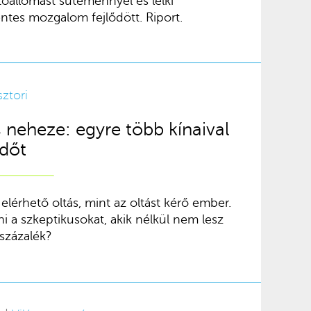
őállomást süteménnyel és lelki
ntes mozgalom fejlődött. Riport.
sztori
s neheze: egyre több kínaival
edőt
lérhető oltás, mint az oltást kérő ember.
 a szkeptikusokat, akik nélkül nem lesz
százalék?