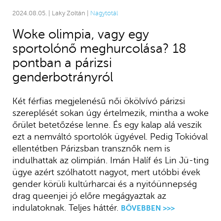
2024.08.05. | Laky Zoltán |
Nagytotál
Woke olimpia, vagy egy
sportolónő meghurcolása? 18
pontban a párizsi
genderbotrányról
Két férfias megjelenésű női ökölvívó párizsi
szereplését sokan úgy értelmezik, mintha a woke
őrület betetőzése lenne. És egy kalap alá veszik
ezt a nemváltó sportolók ügyével. Pedig Tokióval
ellentétben Párizsban transznők nem is
indulhattak az olimpián. Imán Halíf és Lin Jü-ting
ügye azért szólhatott nagyot, mert utóbbi évek
gender körüli kultúrharcai és a nyitóünnepség
drag queenjei jó előre megágyaztak az
indulatoknak. Teljes háttér.
BŐVEBBEN >>>