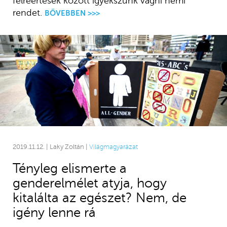
félreértések között igyekszünk vágni némi
rendet.
BŐVEBBEN >>>
2019.11.12. | Laky Zoltán |
Világmagyarázat
Tényleg elismerte a
genderelmélet atyja, hogy
kitalálta az egészet? Nem, de
igény lenne rá