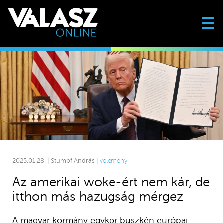
☰
2025.01.28. | Stumpf András |
vélemény
Az amerikai woke-ért nem kár, de
itthon más hazugság mérgez
A magyar kormány egykor büszkén európai