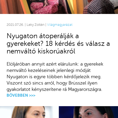
2021.07.26. | Laky Zoltán |
Világmagyarázat
Nyugaton átoperálják a
gyerekeket? 18 kérdés és válasz a
nemváltó kiskorúakról
Elöljáróban annyit azért elárulunk: a gyerekek
nemváltó kezeléseinek jelenlegi módját
Nyugaton is egyre többen kérdőjelezik meg.
Viszont szó sincs arról, hogy Brüsszel ilyen
gyakorlatot kényszerítene rá Magyarországra.
BŐVEBBEN >>>