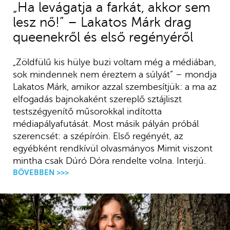
„Ha levágatja a farkát, akkor sem
lesz nő!” – Lakatos Márk drag
queenekről és első regényéről
„Zöldfülű kis hülye buzi voltam még a médiában,
sok mindennek nem éreztem a súlyát” – mondja
Lakatos Márk, amikor azzal szembesítjük: a ma az
elfogadás bajnokaként szereplő sztájliszt
testszégyenítő műsorokkal indította
médiapályafutását. Most másik pályán próbál
szerencsét: a szépíróin. Első regényét, az
egyébként rendkívül olvasmányos Mimit viszont
mintha csak Dúró Dóra rendelte volna. Interjú.
BŐVEBBEN >>>