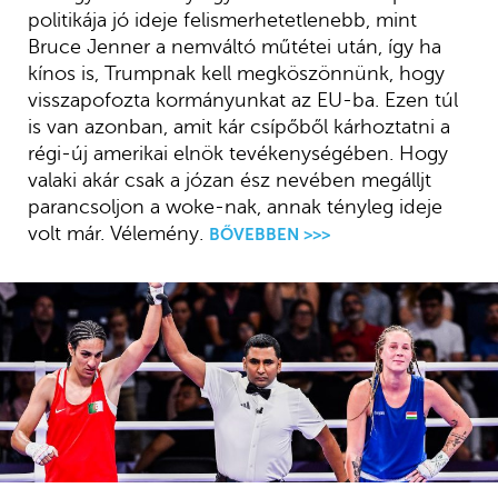
politikája jó ideje felismerhetetlenebb, mint
Bruce Jenner a nemváltó műtétei után, így ha
kínos is, Trumpnak kell megköszönnünk, hogy
visszapofozta kormányunkat az EU-ba. Ezen túl
is van azonban, amit kár csípőből kárhoztatni a
régi-új amerikai elnök tevékenységében. Hogy
valaki akár csak a józan ész nevében megálljt
parancsoljon a woke-nak, annak tényleg ideje
volt már. Vélemény.
BŐVEBBEN >>>