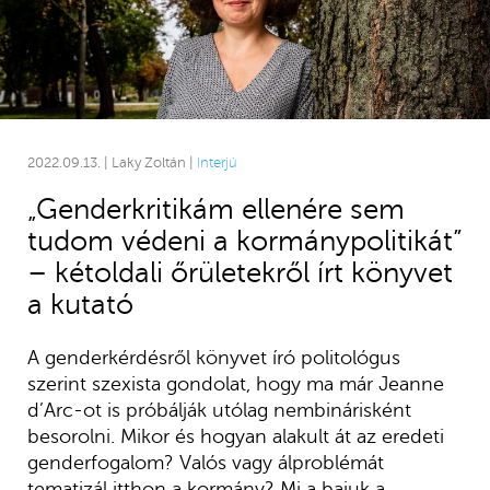
2022.09.13. | Laky Zoltán |
Interjú
„Genderkritikám ellenére sem
tudom védeni a kormánypolitikát”
– kétoldali őrületekről írt könyvet
a kutató
A genderkérdésről könyvet író politológus
szerint szexista gondolat, hogy ma már Jeanne
d’Arc-ot is próbálják utólag nembinárisként
besorolni. Mikor és hogyan alakult át az eredeti
genderfogalom? Valós vagy álproblémát
tematizál itthon a kormány? Mi a bajuk a