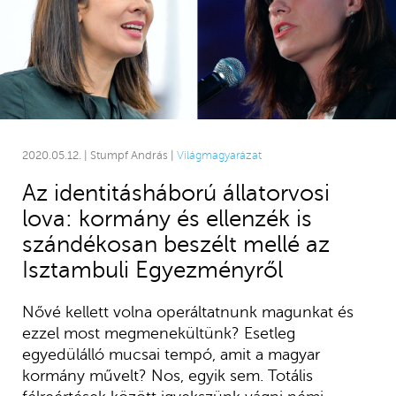
2020.05.12. | Stumpf András |
Világmagyarázat
Az identitásháború állatorvosi
lova: kormány és ellenzék is
szándékosan beszélt mellé az
Isztambuli Egyezményről
Nővé kellett volna operáltatnunk magunkat és
ezzel most megmenekültünk? Esetleg
egyedülálló mucsai tempó, amit a magyar
kormány művelt? Nos, egyik sem. Totális