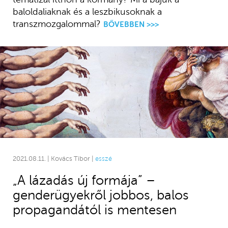
baloldaliaknak és a leszbikusoknak a
transzmozgalommal?
BŐVEBBEN >>>
2021.08.11. | Kovács Tibor |
esszé
„A lázadás új formája” –
genderügyekről jobbos, balos
propagandától is mentesen