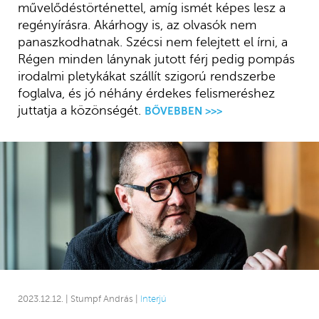
művelődéstörténettel, amíg ismét képes lesz a
regényírásra. Akárhogy is, az olvasók nem
panaszkodhatnak. Szécsi nem felejtett el írni, a
Régen minden lánynak jutott férj pedig pompás
irodalmi pletykákat szállít szigorú rendszerbe
foglalva, és jó néhány érdekes felismeréshez
juttatja a közönségét.
BŐVEBBEN >>>
2023.12.12. | Stumpf András |
Interjú