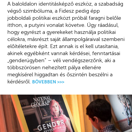
A baloldalon identitásképző eszköz, a szabadság
végső szimbóluma, a Fidesz pedig épp
jobboldali politikai eszközt próbál faragni belőle
itthon, a putyini vonalat követve. Úgy ráadásul,
hogy egyrészt a gyerekeket használja politikai
célokra, másrészt saját állampolgáraival szembeni
előítéletekre épít. Ezt annak is el kell utasítania,
akinek egyébként vannak kérdései, fenntartásai
„genderügyben” – véli vendégszerzőnk, aki a
többszörösen nehezített pálya ellenére
megkísérel higgadtan és őszintén beszélni a
kérdésről.
BŐVEBBEN >>>