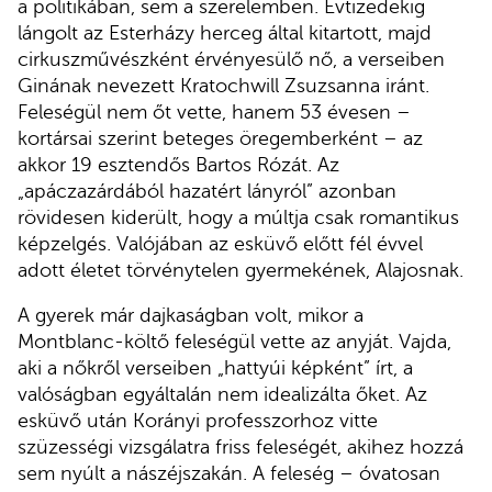
a politikában, sem a szerelemben. Évtizedekig
lángolt az Esterházy herceg által kitartott, majd
cirkuszművészként érvényesülő nő, a verseiben
Ginának nevezett Kratochwill Zsuzsanna iránt.
Feleségül nem őt vette, hanem 53 évesen –
kortársai szerint beteges öregemberként – az
akkor 19 esztendős Bartos Rózát. Az
„apáczazárdából hazatért lányról” azonban
rövidesen kiderült, hogy a múltja csak romantikus
képzelgés. Valójában az esküvő előtt fél évvel
adott életet törvénytelen gyermekének, Alajosnak.
A gyerek már dajkaságban volt, mikor a
Montblanc-költő feleségül vette az anyját. Vajda,
aki a nőkről verseiben „hattyúi képként” írt, a
valóságban egyáltalán nem idealizálta őket. Az
esküvő után Korányi professzorhoz vitte
szüzességi vizsgálatra friss feleségét, akihez hozzá
sem nyúlt a nászéjszakán. A feleség – óvatosan