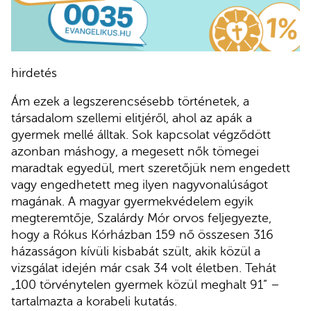
hirdetés
Ám ezek a legszerencsésebb történetek, a
társadalom szellemi elitjéről, ahol az apák a
gyermek mellé álltak. Sok kapcsolat végződött
azonban máshogy, a megesett nők tömegei
maradtak egyedül, mert szeretőjük nem engedett
vagy engedhetett meg ilyen nagyvonalúságot
magának. A magyar gyermekvédelem egyik
megteremtője, Szalárdy Mór orvos feljegyezte,
hogy a Rókus Kórházban 159 nő összesen 316
házasságon kívüli kisbabát szült, akik közül a
vizsgálat idején már csak 34 volt életben. Tehát
„100 törvénytelen gyermek közül meghalt 91” –
tartalmazta a korabeli kutatás.