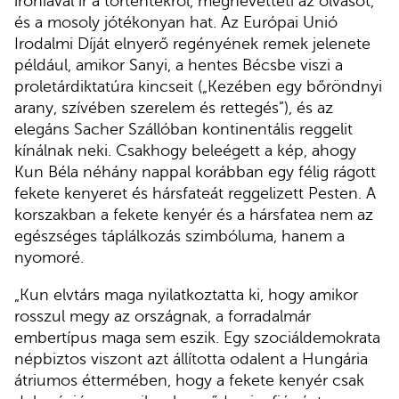
iróniával ír a történtekről, megnevetteti az olvasót,
és a mosoly jótékonyan hat. Az Európai Unió
Irodalmi Díját elnyerő regényének remek jelenete
például, amikor Sanyi, a hentes Bécsbe viszi a
proletárdiktatúra kincseit („Kezében egy bőröndnyi
arany, szívében szerelem és rettegés”), és az
elegáns Sacher Szállóban kontinentális reggelit
kínálnak neki. Csakhogy beleégett a kép, ahogy
Kun Béla néhány nappal korábban egy félig rágott
fekete kenyeret és hársfateát reggelizett Pesten. A
korszakban a fekete kenyér és a hársfatea nem az
egészséges táplálkozás szimbóluma, hanem a
nyomoré.
„Kun elvtárs maga nyilatkoztatta ki, hogy amikor
rosszul megy az országnak, a forradalmár
embertípus maga sem eszik. Egy szociáldemokrata
népbiztos viszont azt állította odalent a Hungária
átriumos éttermében, hogy a fekete kenyér csak