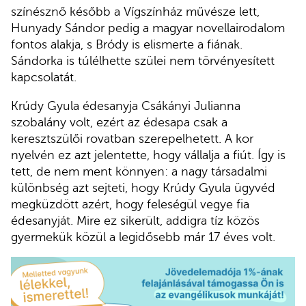
színésznő később a Vígszínház művésze lett,
Hunyady Sándor pedig a magyar novellairodalom
fontos alakja, s Bródy is elismerte a fiának.
Sándorka is túlélhette szülei nem törvényesített
kapcsolatát.
Krúdy Gyula édesanyja Csákányi Julianna
szobalány volt, ezért az édesapa csak a
keresztszülői rovatban szerepelhetett. A kor
nyelvén ez azt jelentette, hogy vállalja a fiút. Így is
tett, de nem ment könnyen: a nagy társadalmi
különbség azt sejteti, hogy Krúdy Gyula ügyvéd
megküzdött azért, hogy feleségül vegye fia
édesanyját. Mire ez sikerült, addigra tíz közös
gyermekük közül a legidősebb már 17 éves volt.