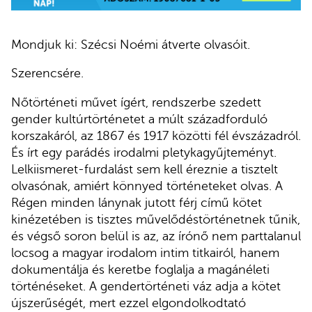
Mondjuk ki: Szécsi Noémi átverte olvasóit.
Szerencsére.
Nőtörténeti művet ígért, rendszerbe szedett
gender kultúrtörténetet a múlt századforduló
korszakáról, az 1867 és 1917 közötti fél évszázadról.
És írt egy parádés irodalmi pletykagyűjteményt.
Lelkiismeret-furdalást sem kell éreznie a tisztelt
olvasónak, amiért könnyed történeteket olvas. A
Régen minden lánynak jutott férj című kötet
kinézetében is tisztes művelődéstörténetnek tűnik,
és végső soron belül is az, az írónő nem parttalanul
locsog a magyar irodalom intim titkairól, hanem
dokumentálja és keretbe foglalja a magánéleti
történéseket. A gendertörténeti váz adja a kötet
újszerűségét, mert ezzel elgondolkodtató