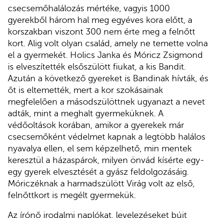
csecsemőhalálozás mértéke, vagyis 1000
gyerekből három hal meg egyéves kora előtt, a
korszakban viszont 300 nem érte meg a felnőtt
kort. Alig volt olyan család, amely ne temette volna
el a gyermekét. Holics Janka és Móricz Zsigmond
is elveszítették elsőszülött fiukat, a kis Bandit.
Azután a következő gyereket is Bandinak hívták, és
őt is eltemették, mert a kor szokásainak
megfelelően a másodszülöttnek ugyanazt a nevet
adták, mint a meghalt gyermeküknek. A
védőoltások korában, amikor a gyerekek már
csecsemőként védelmet kapnak a legtöbb halálos
nyavalya ellen, el sem képzelhető, min mentek
keresztül a házaspárok, milyen önvád kísérte egy-
egy gyerek elvesztését a gyász feldolgozásáig.
Móriczéknak a harmadszülött Virág volt az első,
felnőttkort is megélt gyermekük.
Az írónő irodalmi naplókat, levelezéseket bújt