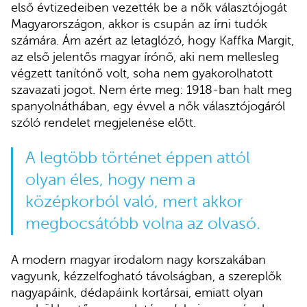
első évtizedeiben vezették be a nők választójogát
Magyarországon, akkor is csupán az írni tudók
számára. Ám azért az letaglózó, hogy Kaffka Margit,
az első jelentős magyar írónő, aki nem mellesleg
végzett tanítónő volt, soha nem gyakorolhatott
szavazati jogot. Nem érte meg: 1918-ban halt meg
spanyolnáthában, egy évvel a nők választójogáról
szóló rendelet megjelenése előtt.
A legtöbb történet éppen attól
olyan éles, hogy nem a
középkorból való, mert akkor
megbocsátóbb volna az olvasó.
A modern magyar irodalom nagy korszakában
vagyunk, kézzelfogható távolságban, a szereplők
nagyapáink, dédapáink kortársai, emiatt olyan