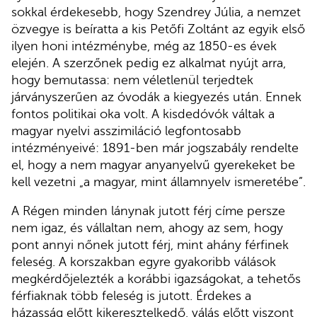
sokkal érdekesebb, hogy Szendrey Júlia, a nemzet
özvegye is beíratta a kis Petőfi Zoltánt az egyik első
ilyen honi intézménybe, még az 1850-es évek
elején. A szerzőnek pedig ez alkalmat nyújt arra,
hogy bemutassa: nem véletlenül terjedtek
járványszerűen az óvodák a kiegyezés után. Ennek
fontos politikai oka volt. A kisdedóvók váltak a
magyar nyelvi asszimiláció legfontosabb
intézményeivé: 1891-ben már jogszabály rendelte
el, hogy a nem magyar anyanyelvű gyerekeket be
kell vezetni „a magyar, mint államnyelv ismeretébe”.
A Régen minden lánynak jutott férj címe persze
nem igaz, és vállaltan nem, ahogy az sem, hogy
pont annyi nőnek jutott férj, mint ahány férfinek
feleség. A korszakban egyre gyakoribb válások
megkérdőjelezték a korábbi igazságokat, a tehetős
férfiaknak több feleség is jutott. Érdekes a
házasság előtt kikeresztelkedő, válás előtt viszont