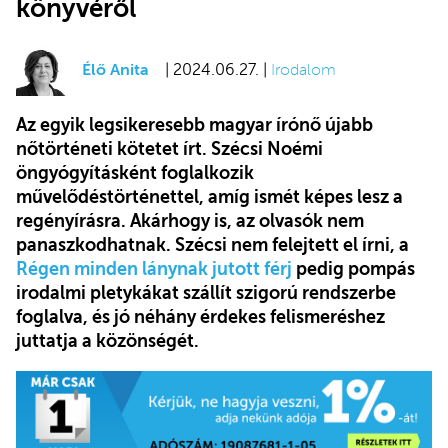
könyvéről
Élő Anita
| 2024.06.27. |
Irodalom
Az egyik legsikeresebb magyar írónő újabb
nőtörténeti kötetet írt. Szécsi Noémi
öngyógyításként foglalkozik
művelődéstörténettel, amíg ismét képes lesz a
regényírásra. Akárhogy is, az olvasók nem
panaszkodhatnak. Szécsi nem felejtett el írni, a
Régen minden lánynak jutott férj
pedig pompás
irodalmi pletykákat szállít szigorú rendszerbe
foglalva, és jó néhány érdekes felismeréshez
juttatja a közönségét.