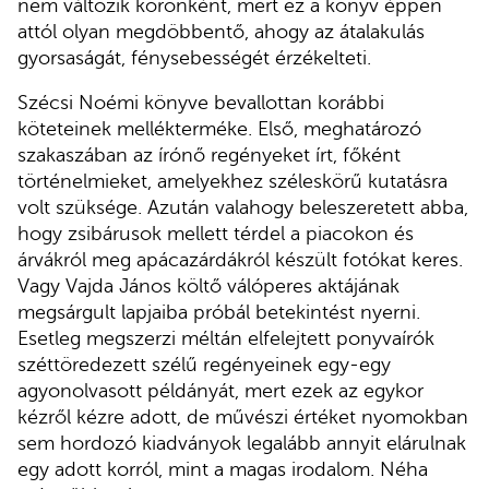
nem változik koronként, mert ez a könyv éppen
attól olyan megdöbbentő, ahogy az átalakulás
gyorsaságát, fénysebességét érzékelteti.
Szécsi Noémi könyve bevallottan korábbi
köteteinek mellékterméke. Első, meghatározó
szakaszában az írónő regényeket írt, főként
történelmieket, amelyekhez széleskörű kutatásra
volt szüksége. Azután valahogy beleszeretett abba,
hogy zsibárusok mellett térdel a piacokon és
árvákról meg apácazárdákról készült fotókat keres.
Vagy Vajda János költő válóperes aktájának
megsárgult lapjaiba próbál betekintést nyerni.
Esetleg megszerzi méltán elfelejtett ponyvaírók
széttöredezett szélű regényeinek egy-egy
agyonolvasott példányát, mert ezek az egykor
kézről kézre adott, de művészi értéket nyomokban
sem hordozó kiadványok legalább annyit elárulnak
egy adott korról, mint a magas irodalom. Néha