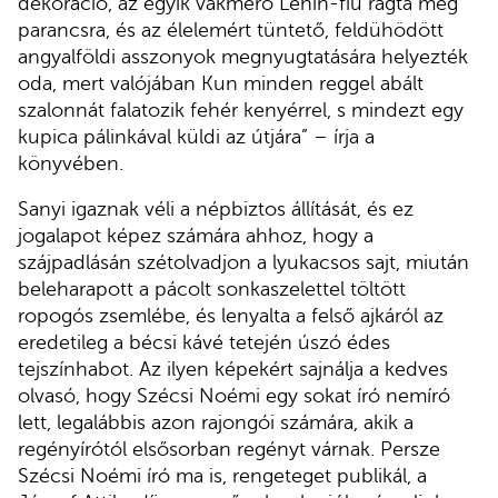
dekoráció, az egyik vakmerő Lenin-fiú rágta meg
parancsra, és az élelemért tüntető, feldühödött
angyalföldi asszonyok megnyugtatására helyezték
oda, mert valójában Kun minden reggel abált
szalonnát falatozik fehér kenyérrel, s mindezt egy
kupica pálinkával küldi az útjára” – írja a
könyvében.
Sanyi igaznak véli a népbiztos állítását, és ez
jogalapot képez számára ahhoz, hogy a
szájpadlásán szétolvadjon a lyukacsos sajt, miután
beleharapott a pácolt sonkaszelettel töltött
ropogós zsemlébe, és lenyalta a felső ajkáról az
eredetileg a bécsi kávé tetején úszó édes
tejszínhabot. Az ilyen képekért sajnálja a kedves
olvasó, hogy Szécsi Noémi egy sokat író nemíró
lett, legalábbis azon rajongói számára, akik a
regényírótól elsősorban regényt várnak. Persze
Szécsi Noémi író ma is, rengeteget publikál, a