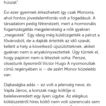
húszat”.
Évi ezer gyermek érkezhetett így csak Monorra,
ahol fontos jövedelemforrás volt a fogadásuk. A
társadalom pedig félrenézett, mert a hormonális
fogamzásgátlás megjelenéséig a nők gyakran
„megestek”. Egy ideig még küldözgették a pénzt a
fővárosból, de a dajkák értették az idő szavát,
kellett a hely a következő újszülötteknek, akiket
gyakran nem is anyakönyveztettek. Úgy tűntek el,
hogy papíron nem is léteztek soha. Persze,
olvastunk ilyesmiről Victor Hugo A nyomorultak
című regényében is – de azért Monor közelebb
van.
Dajkaságba adás – ez volt a jelenség neve, és
Vajda János, a korszak nagy költője is
belekeveredett egy ilyen ügybe. Az elégikus
költészetéről híres költő nem volt szerencsés sem