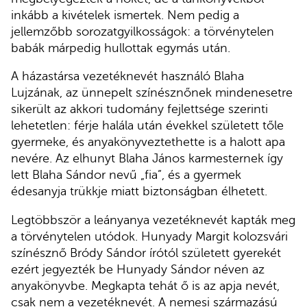
inkább a kivételek ismertek. Nem pedig a
jellemzőbb sorozatgyilkosságok: a törvénytelen
babák márpedig hullottak egymás után.
A házastársa vezetéknevét használó Blaha
Lujzának, az ünnepelt színésznőnek mindenesetre
sikerült az akkori tudomány fejlettsége szerinti
lehetetlen: férje halála után évekkel született tőle
gyermeke, és anyakönyveztethette is a halott apa
nevére. Az elhunyt Blaha János karmesternek így
lett Blaha Sándor nevű „fia”, és a gyermek
édesanyja trükkje miatt biztonságban élhetett.
Legtöbbször a leányanya vezetéknevét kapták meg
a törvénytelen utódok. Hunyady Margit kolozsvári
színésznő Bródy Sándor írótól született gyerekét
ezért jegyezték be Hunyady Sándor néven az
anyakönyvbe. Megkapta tehát ő is az apja nevét,
csak nem a vezetéknevét. A nemesi származású