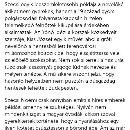
Szécsi egyik legszemléletesebb példája a nevelőké,
akiket nem gyerekek, hanem a 19.század gyors
polgárosodási folyamata kapcsán hirtelen
felemelkedő felnőttek kikupálása érdekében
alkalmaztak. Az írónő idézi a korszak közkedvelt
szerzője, Kiss József egyik művét, ahol a grófi
nevelőnő a hentesből lett ferencvárosi
milliomoshoz költözik be, hogy elsajátíttassa vele
az előkelő szokásokat. Nem sok sikerrel: a ház urát
túzoknak, asszonyát gágogó lúdnak nevezte és
mélyen lenézte. A mű sikere viszont jelzi, hogy
hasonló helyzetben nem pusztán a dúsgazdag
hentesek lehettek Budapesten.
Szécsi Noémi csak annyiban említi a híres emberek
példáit, amennyire szükséges. Nyilván nem
mindenkit izgat a magyar óvodák, akkori szóval
gyerekkertek története, hogy a nyaralásához egy
ilyen kötetet csúsztasson a bőröndjébe. Ám az már