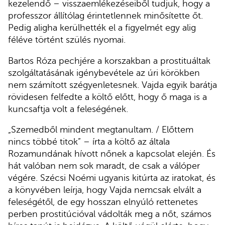
kezelendő – visszaemlékezéseiből tudjuk, hogy a
professzor állítólag érintetlennek minősítette őt.
Pedig aligha kerülhették el a figyelmét egy alig
féléve történt szülés nyomai.
Bartos Róza pechjére a korszakban a prostituáltak
szolgáltatásának igénybevétele az úri körökben
nem számított szégyenletesnek. Vajda egyik barátja
rövidesen felfedte a költő előtt, hogy ő maga is a
kuncsaftja volt a feleségének.
„Szemedből mindent megtanultam. / Előttem
nincs többé titok” – írta a költő az általa
Rozamundának hívott nőnek a kapcsolat elején. És
hát valóban nem sok maradt, de csak a válóper
végére. Szécsi Noémi ugyanis kitúrta az iratokat, és
a könyvében leírja, hogy Vajda nemcsak elvált a
feleségétől, de egy hosszan elnyúló rettenetes
perben prostitúcióval vádolták meg a nőt, számos