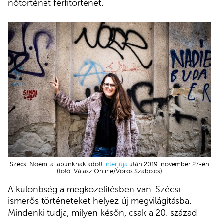
nőtörténet férfitörténet.
Szécsi Noémi a lapunknak adott
interjúja
után 2019. november 27-én
(fotó: Válasz Online/Vörös Szabolcs)
A különbség a megközelítésben van. Szécsi
ismerős történeteket helyez új megvilágításba.
Mindenki tudja, milyen későn, csak a 20. század