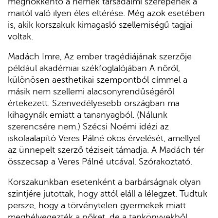
meghökkentő a nemek társadalmi szerepének a
maitól való ilyen éles eltérése. Még azok esetében
is, akik korszakuk kimagasló szellemiségű tagjai
voltak.
Madách Imre, Az ember tragédiájának szerzője
például akadémiai székfoglalójában A nőről,
különösen aesthetikai szempontból címmel a
másik nem szellemi alacsonyrendűségéről
értekezett. Szenvedélyesebb országban ma
kihagynák emiatt a tananyagból. (Nálunk
szerencsére nem.) Szécsi Noémi idézi az
iskolaalapító Veres Pálné okos érvelését, amellyel
az ünnepelt szerző téziseit támadja. A Madách tér
összecsap a Veres Pálné utcával. Szórakoztató.
Korszakunkban esetenként a barbárságnak olyan
szintjére jutottak, hogy attól eláll a lélegzet. Tudtuk
persze, hogy a törvénytelen gyermekek miatt
megbélyegezték a nőket, de a tankönyvekből