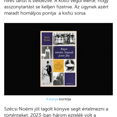
híres tanút is beidézve. A költő végül elérte, hogy
asszonytartást se kelljen fizetnie. Az ügynek azért
maradt homályos pontja: a kisfiú sorsa.
A könyv
borítója
Szécsi Noémi jól tagolt könyve segít értelmezni a
történteket. 2023-ban három ezrelék volt a