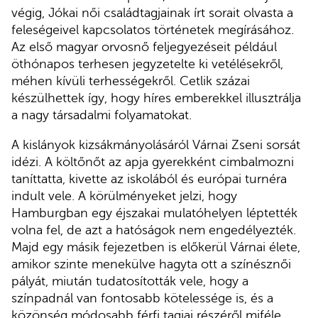
végig, Jókai női családtagjainak írt sorait olvasta a
feleségeivel kapcsolatos történetek megírásához.
Az első magyar orvosnő feljegyezéseit például
öthónapos terhesen jegyzetelte ki vetélésekről,
méhen kívüli terhességekről. Cetlik százai
készülhettek így, hogy híres emberekkel illusztrálja
a nagy társadalmi folyamatokat.
A kislányok kizsákmányolásáról Várnai Zseni sorsát
idézi. A költőnőt az apja gyerekként cimbalmozni
taníttatta, kivette az iskolából és európai turnéra
indult vele. A körülményeket jelzi, hogy
Hamburgban egy éjszakai mulatóhelyen léptették
volna fel, de azt a hatóságok nem engedélyezték.
Majd egy másik fejezetben is előkerül Várnai élete,
amikor szinte menekülve hagyta ott a színésznői
pályát, miután tudatosították vele, hogy a
színpadnál van fontosabb kötelessége is, és a
közönség módosabb férfi tagjai részéről miféle