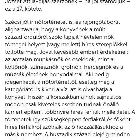
József Attila-díjas szerzőnek – ha jól számoljuk –
ez a 17. kötete.
Szécsi jól ír nőtörténetet is, és rajongótáborát
aligha zavarja, hogy a könyvének a múlt
századfordulóról szóló lapjait névtelen nők
tömegei helyett (vagy mellett) híres szereplőkkel
töltötte meg. Jóval kevesebb embert érdekelnek
az arctalan munkásnők és cselédek, mint a
költőnők, színésznők, grófnők, hercegnők és a
múzsák életének bonyodalmai. Aki pedig
idegenkedik a nőtörténettől, esetleg még a
kategóriától is kiveri a víz, az is olvashatja a
könyvet, hiszen a korszakban a nők sajnálatos
módon csak kivételes esetben tudnak önálló
karriert építeni, többnyire híres férfiak mellékletei. A
történetek így szükségképpen férfiakról és főként
híres férfiakról szólnak, az ő hozzáállásukhoz a
másik nemhez. A huszadik század elejéig minden