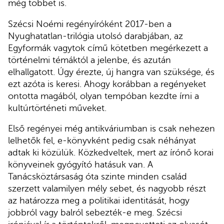
még többet is.
Szécsi Noémi regényíróként 2017-ben a
Nyughatatlan-trilógia utolsó darabjában, az
Egyformák vagytok című kötetben megérkezett a
történelmi témáktól a jelenbe, és azután
elhallgatott. Úgy érezte, új hangra van szüksége, és
ezt azóta is keresi. Ahogy korábban a regényeket
ontotta magából, olyan tempóban kezdte írni a
kultúrtörténeti műveket.
Első regényei még antikváriumban is csak nehezen
lelhetők fel, e-könyvként pedig csak néhányat
adtak ki közülük. Közkedveltek, mert az írónő korai
könyveinek gyógyító hatásuk van. A
Tanácsköztársaság óta szinte minden család
szerzett valamilyen mély sebet, és nagyobb részt
az határozza meg a politikai identitását, hogy
jobbról vagy balról sebezték-e meg. Szécsi