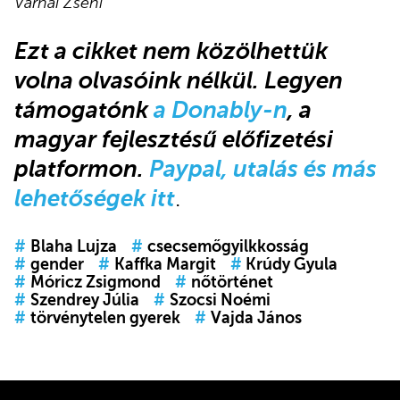
Várnai Zseni
Ezt a cikket
nem közölhettük
volna olvasóink nélkül.
Legyen
támogatónk
a Donably-n
, a
magyar fejlesztésű előfizetési
platformon.
Paypal, utalás és más
lehetőségek itt
.
#
Blaha Lujza
#
csecsemőgyilkkosság
#
gender
#
Kaffka Margit
#
Krúdy Gyula
#
Móricz Zsigmond
#
nőtörténet
#
Szendrey Júlia
#
Szocsi Noémi
#
törvénytelen gyerek
#
Vajda János