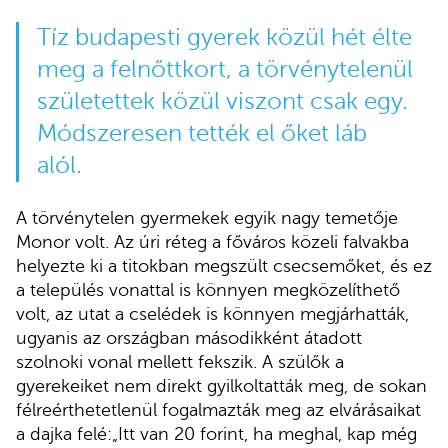
Tíz budapesti gyerek közül hét élte
meg a felnőttkort, a törvénytelenül
születettek közül viszont csak egy.
Módszeresen tették el őket láb
alól.
A törvénytelen gyermekek egyik nagy temetője
Monor volt. Az úri réteg a főváros közeli falvakba
helyezte ki a titokban megszült csecsemőket, és ez
a település vonattal is könnyen megközelíthető
volt, az utat a cselédek is könnyen megjárhatták,
ugyanis az országban másodikként átadott
szolnoki vonal mellett fekszik. A szülők a
gyerekeiket nem direkt gyilkoltatták meg, de sokan
félreérthetetlenül fogalmazták meg az elvárásaikat
a dajka felé:„Itt van 20 forint, ha meghal, kap még