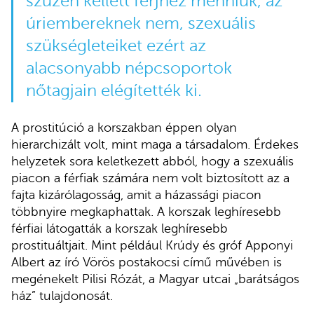
szűzen kellett férjhez menniük, az
úriembereknek nem, szexuális
szükségleteiket ezért az
alacsonyabb népcsoportok
nőtagjain elégítették ki.
A prostitúció a korszakban éppen olyan
hierarchizált volt, mint maga a társadalom. Érdekes
helyzetek sora keletkezett abból, hogy a szexuális
piacon a férfiak számára nem volt biztosított az a
fajta kizárólagosság, amit a házassági piacon
többnyire megkaphattak. A korszak leghíresebb
férfiai látogatták a korszak leghíresebb
prostituáltjait. Mint például Krúdy és gróf Apponyi
Albert az író Vörös postakocsi című művében is
megénekelt Pilisi Rózát, a Magyar utcai „barátságos
ház” tulajdonosát.