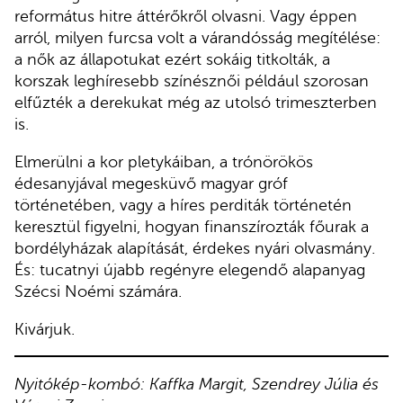
református hitre áttérőkről olvasni. Vagy éppen
arról, milyen furcsa volt a várandósság megítélése:
a nők az állapotukat ezért sokáig titkolták, a
korszak leghíresebb színésznői például szorosan
elfűzték a derekukat még az utolsó trimeszterben
is.
Elmerülni a kor pletykáiban, a trónörökös
édesanyjával megesküvő magyar gróf
történetében, vagy a híres perditák történetén
keresztül figyelni, hogyan finanszírozták főurak a
bordélyházak alapítását, érdekes nyári olvasmány.
És: tucatnyi újabb regényre elegendő alapanyag
Szécsi Noémi számára.
Kivárjuk.
Nyitókép-kombó: Kaffka Margit, Szendrey Júlia és