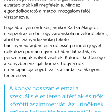
elvárásoknak kell megfelelnie. Mindez
elgondolkodtató a metoo-mozgalom felől
visszanézve.
Legalább ilyen érdekes, amikor Kaffka Margitot
elképzeli az ember egy zárdaiskola nevelőnőjeként,
ahol tanítványai kizárólag fekete
harisnyanadrágban és a nőiesség minden jegyét
nélkülöző puritán egyenruhában láthatták, és
persze maguk is ilyet viseltek. Különös kettőssége
a könyvben vizsgált kornak, hogy a nők
emancipációja együtt zajlik a zárdaiskolák gyors
terjedésével.
A könyv hosszan elemzi a
szexuális élet terén a férfiak és nők
közötti aszimmetriát. Az úrinőknek