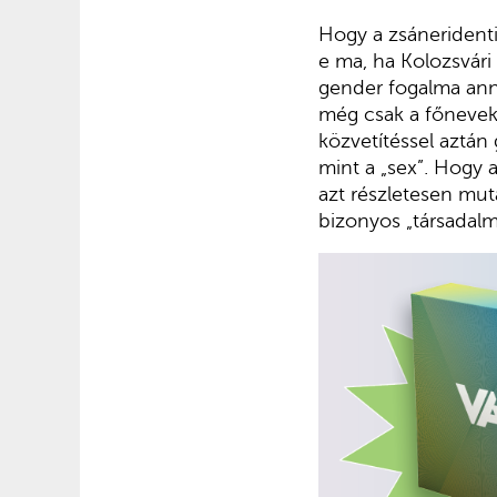
Hogy a zsáneridenti
e ma, ha Kolozsvári
gender fogalma annyi
még csak a főnevek 
közvetítéssel aztán 
mint a „sex”. Hogy 
azt részletesen mu
bizonyos „társadalm