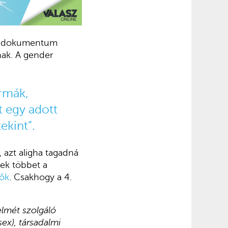
 a dokumentum
nak. A gender
ormák,
t egy adott
ekint”.
 azt aligha tagadná
ek többet a
zők
. Csakhogy a 4.
lmét szolgáló
ex), társadalmi