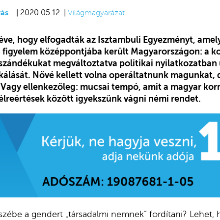
ás
| 2020.05.12. |
Világmagyarázat
 éve, hogy elfogadták az Isztambuli Egyezményt, amel
a figyelem középpontjába került Magyarországon:
a k
 szándékukat megváltoztatva politikai nyilatkozatban u
álását. Nővé kellett volna operáltatnunk magunkat, 
agy ellenkezőleg: mucsai tempó, amit a magyar kor
félreértések között igyekszünk vágni némi rendet.
eszébe a gendert „társadalmi nemnek” fordítani? Lehet