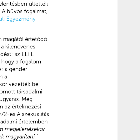
elentésben ültették
? A bűvös fogalmat,
uli Egyezmény
em magától értetődő
 a kilencvenes
dést: az ELTE
, hogy a fogalom
s: a gender
n a
akor vezették be
yomott társadalmi
 ugyanis. Még
n az értelmezési
72-es A szexualitás
sadalmi értelemben
om megjelenésekor
k magyarítani.”