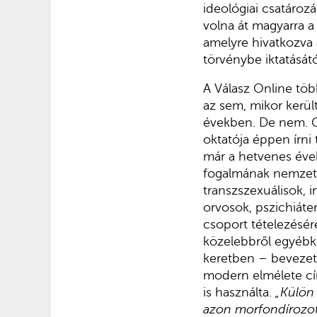
ideológiai csatároz
volna át magyarra a
amelyre hivatkozva
törvénybe iktatásátó
A Válasz Online töb
az sem, mikor kerül
években. De nem. G
oktatója éppen írn
már a hetvenes évek
fogalmának nemzetk
transzszexuálisok, i
orvosok, pszichiáte
csoport tételezésér
közelebbről egyébké
keretben – bevezett
modern elmélete cí
is használta.
„Külön 
azon morfondírozott