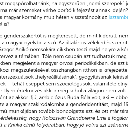
ást megspórolhatnánk, ha egyszerűen „nemi szerepek” j
 ma már szemeket vérbe borító kifejezést annak idején
 a magyar kormány múlt héten visszatáncolt az
Isztamb
l is?
b genderszakértőt is megkeresett, de mint kiderült, n
t a magyar nyelvbe a szó. Az általános vélekedés szerint
regor Anikó nemsokára cikkben teszi majd helyre a kér
i tervez a témában. Tőle nem csupán azt tudhattuk meg
ben megjelent a magyar orvosi periodikákban, de azt i
özi megszületésével összhangban itthon is kifejezette
nterszexuálisok „helyreállításának”, gyógyításának leírás
rek – tehát cseppet sem szociológusok, valamiféle eln
e. Ilyen értelmezés akkor még sehol a világon nem volt
nt az akkor ifjú, ambiciózus Buda Béla volt, aki – ebbe
e a magyar szakirodalomba a genderidentitást, majd 19
mű munkájában tovább boncolgatta azt, és ott már tár
érdekesség, hogy Kolozsvári Grandpierre Emil a fogal
 a Kritika című folyóiratban, hogy jó volna azt zsánerne