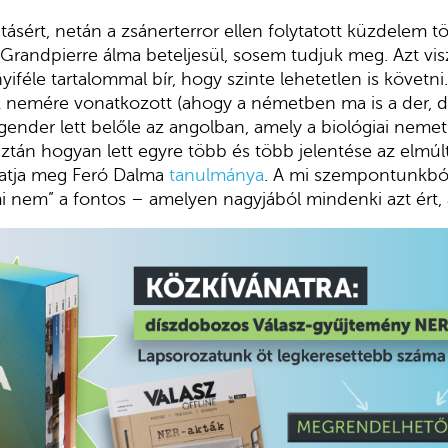
tásért, netán a zsánerterror ellen folytatott küzdelem
 Grandpierre álma beteljesül, sosem tudjuk meg. Azt visz
féle tartalommal bír, hogy szinte lehetetlen is követni.
nemére vonatkozott (ahogy a németben ma is a der, die
gender lett belőle az angolban, amely a biológiai nemet 
aztán hogyan lett egyre több és több jelentése az elmú
tatja meg Feró Dalma
tanulmánya
. A mi szempontunkbó
i nem” a fontos – amelyen nagyjából mindenki azt ért, 