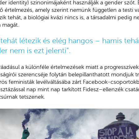
der identity) szinonimájaként használják a gender szót.
 értelmezés, amely szerint nemünk független a testi va
ik tehát, a biológiai kvázi nincs is, a társadalmi pedig
a magát.
tehát létezik és elég hangos – hamis tehát
r nem is ezt jelenti”.
, ráadásul a különféle értelmezések miatt a progresszív
újságírói szerencséje folytán belepillanthatott mondjuk
körös feministák levélváltásába zárt Facebook-csoportok
sisztázással nap mint nap tarkított Fidesz–ellenzék csat
súrnak tetszenek.