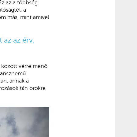
 Ez az a többség
lóságtól, a
 nem más, mint amivel
 az az érv,
ek között vérre menő
 transznemű
ban, annak a
ározások tán örökre