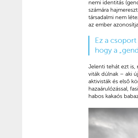
nemi identitás (gen
számára hajmeresztő
társadalmi nem létez
az ember azonosítj
Ez a csoport 
hogy a „gende
Jelenti tehát ezt is
viták dúlnak – aki 
aktivisták és első 
hazaárulózással, fa
habos kakaós babaz