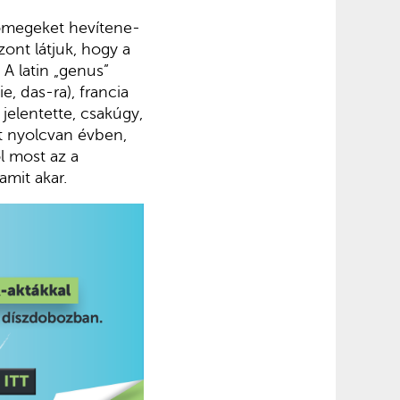
 tömegeket hevítene-
ont látjuk, hogy a
 A latin „genus”
, das-ra), francia
jelentette, csakúgy,
lt nyolcvan évben,
l most az a
amit akar.