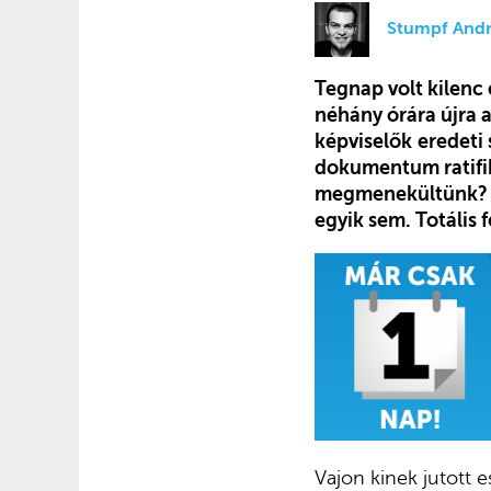
Stumpf Andr
Tegnap volt kilenc
néhány órára újra 
képviselők
eredeti
dokumentum ratifik
megmenekültünk? V
egyik sem. Totális 
Vajon kinek jutott 