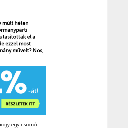
y múlt héten
ormánypárti
tasították el a
de ezzel most
mány művelt? Nos,
, hogy egy csomó