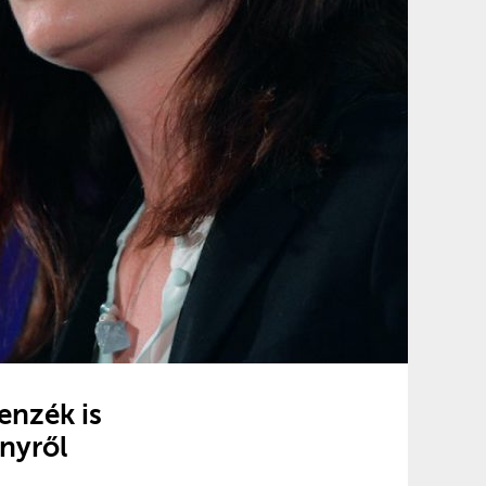
enzék is
nyről