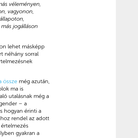
 más véleményen,
on, vagyonon,
állapoton,
 más jogálláson
gyon lehet másképp
rt néhány sorral
értelmezésnek
ta össze
még azután,
lok ma is
való utalásnak még a
 gender – a
s hogyan érinti a
khoz rendel az adott
z értelmezés
elyben gyakran a