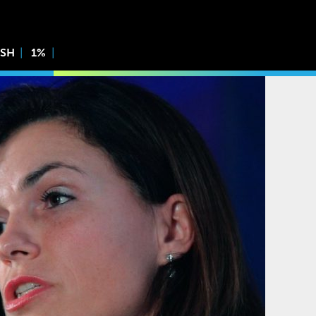
ISH
1%