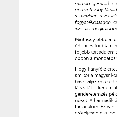
nemen (gender), szá
nemzeti vagy társa
születésen, szexuáli
fogyatékosságon, cs
alapuló megkülönböz
Minthogy ebbe a fel
érteni és fordítani,
följebb társadalom
ebben a mondatban
Hogy hányféle érte
amikor a magyar ko
használják
nem
ért
látszatát is kerülni
genderelemzés példá
nőket. A harmadik é
társadalom. Ez van 
erőteljesen elkülön