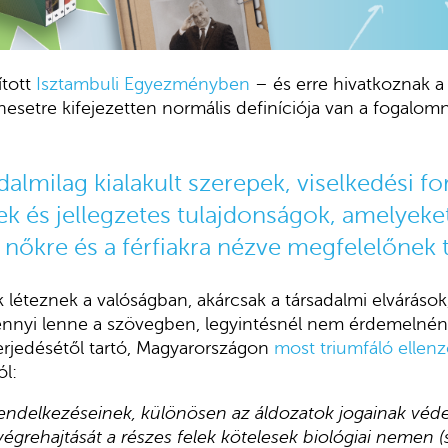
ított
Isztambuli Egyezményben
– és erre hivatkoznak
setre kifejezetten normális definíciója van a fogalom
dalmilag kialakult szerepek, viselkedési f
k és jellegzetes tulajdonságok, amelyeke
nőkre és a férfiakra nézve megfelelőnek t
 léteznek a valóságban, akárcsak a társadalmi elvárások,
 ennyi lenne a szövegben, legyintésnél nem érdemelnén
erjedésétől tartó, Magyarországon
most triumfáló ellen
ól:
ndelkezéseinek, különösen az áldozatok jogainak véde
égrehajtását a részes felek kötelesek biológiai nemen (s