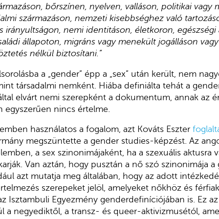
rmazáson, bőrszínen, nyelven, valláson, politikai vagy
dalmi származáson, nemzeti kisebbséghez való tartozás
s irányultságon, nemi identitáson, életkoron, egészségi 
aládi állapoton, migráns vagy menekült jogálláson vagy
tetés nélkül biztosítani.”
sorolásba a „gender” épp a „sex” után került, nem na
 mint társadalmi nemként. Hiába definiálta tehát a gende
 által elvárt nemi szerepként a dokumentum, annak az 
 egyszerűen nincs értelme.
lemben használatos a fogalom, azt Kováts Eszter
foglal
rmány megszüntette a gender studies-képzést. Az ango
elemben, a sex szinonimájaként, ha a szexuális aktusra 
 akarják. Van aztán, hogy pusztán a nő szó szinonimája a
ul azt mutatja meg általában, hogy az adott intézkedé
rtelmezés szerepeket jelöl, amelyeket nőkhöz és férfia
az Isztambuli Egyezmény genderdefiníciójában is. Ez a
ül a negyediktől, a transz- és queer-aktivizmusétól, am