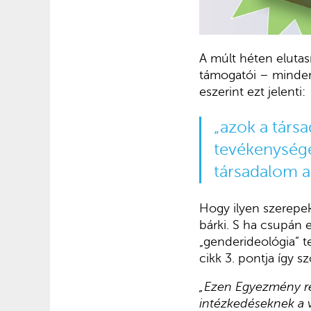
A múlt héten elutas
támogatói – mindene
eszerint ezt jelenti:
„azok a társa
tevékenysége
társadalom a 
Hogy ilyen szerepek
bárki. S ha csupán
„genderideológia” t
cikk 3. pontja így sz
„Ezen Egyezmény re
intézkedéseknek a v