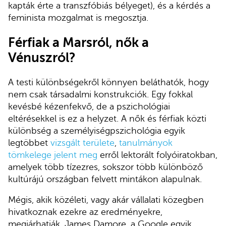
kapták érte a transzfóbiás bélyeget), és a kérdés a
feminista mozgalmat is megosztja.
Férfiak a Marsról, nők a
Vénuszról?
A testi különbségekről könnyen beláthatók, hogy
nem csak társadalmi konstrukciók. Egy fokkal
kevésbé kézenfekvő, de a pszichológiai
eltérésekkel is ez a helyzet. A nők és férfiak közti
különbség a személyiségpszichológia egyik
legtöbbet
vizsgált területe
,
tanulmányok
tömkelege
jelent meg
erről lektorált folyóiratokban,
amelyek több tízezres, sokszor több különböző
kultúrájú országban felvett mintákon alapulnak.
Mégis, akik közéleti, vagy akár vállalati közegben
hivatkoznak ezekre az eredményekre,
megjárhatják. James Damore, a Google egyik