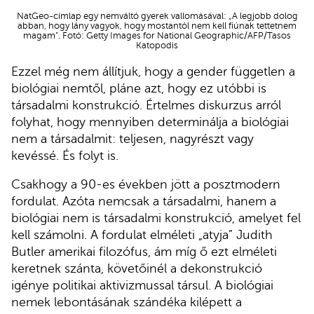
NatGeo-címlap egy nemváltó gyerek vallomásával: „A legjobb dolog
abban, hogy lány vagyok, hogy mostantól nem kell fiúnak tettetnem
magam”. Fotó: Getty Images for National Geographic/AFP/Tasos
Katopodis
Ezzel még nem állítjuk, hogy a gender független a
biológiai nemtől, pláne azt, hogy ez utóbbi is
társadalmi konstrukció. Értelmes diskurzus arról
folyhat, hogy mennyiben determinálja a biológiai
nem a társadalmit: teljesen, nagyrészt vagy
kevéssé. És folyt is.
Csakhogy a 90-es években jött a posztmodern
fordulat. Azóta nemcsak a társadalmi, hanem a
biológiai nem is társadalmi konstrukció, amelyet fel
kell számolni. A fordulat elméleti „atyja” Judith
Butler amerikai filozófus, ám míg ő ezt elméleti
keretnek szánta, követőinél a dekonstrukció
igénye politikai aktivizmussal társul. A biológiai
nemek lebontásának szándéka kilépett a