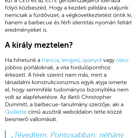
ezt a CEU és az ELTE genderszakjairól idehaza
folyó közbeszéd. Hogy a kezdeti példára utaljunk:
nemcsak a fürdővizet, a végkövetkeztetést öntik ki,
hanem a barbecue és férfi identitás nyomán feltárt
eredményeket is.
A király meztelen?
Ha hihetünk a
francia
,
lengyel
,
spanyol
vagy
olasz
jobbos portáloknak, a vita fordulóponthoz
érkezett. A hírek szerint nem más, mint a
társadalmi konstrukcionizmus egyik atyja ismerte
el, hogy semmiféle tudományos bizonyítéka nem
volt az alapfelvetésre. Az illető Christopher
Dummitt, a barbecue-tanulmány szerzője, aki a
Quillette
című ausztrál weboldalon tette közzé
beismerő vallomását.
„Tévedtem. Pontosabban: néhány