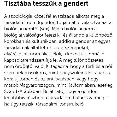
Tisztába tesszük a gendert
A szociológia közel fél évszázada alkotta meg a
társadalmi nem (gender) fogalmát, elválasztva azt a
biológiai nemtől (sex). Míg a biológiai nem a
biológiai valóságot fejezi ki, és állandó a különböző
korokban és kultúrákban, addig a gender az egyes
társadalmak által létrehozott szerepeket,
elvárásokat, normákat jelöli, a közöttük fennálló
kapcsolatrendszert írja le. A megkülönböztetés
nem ördögtől való. Ki tagadná, hogy a férfi és a női
szerepek mások ma, mint nagyszüleink korában, a
kora újkorban és az antikvitásban, vagy hogy
mások Magyarországon, mint Kaliforniában, esetleg
Szaúd-Arábiában. Belátható, hogy a gendert
legalábbis részben a társadalom határozza meg –
ha úgy tetszik, társadalmi konstrukció.