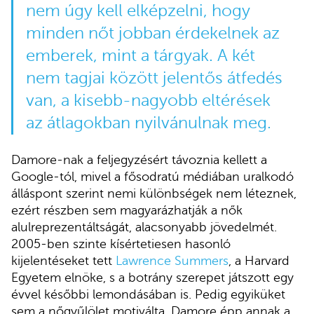
nem úgy kell elképzelni, hogy
minden nőt jobban érdekelnek az
emberek, mint a tárgyak. A két
nem tagjai között jelentős átfedés
van, a kisebb-nagyobb eltérések
az átlagokban nyilvánulnak meg.
Damore-nak a feljegyzésért távoznia kellett a
Google-tól, mivel a fősodratú médiában uralkodó
álláspont szerint nemi különbségek nem léteznek,
ezért részben sem magyarázhatják a nők
alulreprezentáltságát, alacsonyabb jövedelmét.
2005-ben szinte kísértetiesen hasonló
kijelentéseket tett
Lawrence Summers
, a Harvard
Egyetem elnöke, s a botrány szerepet játszott egy
évvel későbbi lemondásában is. Pedig egyiküket
sem a nőgyűlölet motiválta. Damore épp annak a