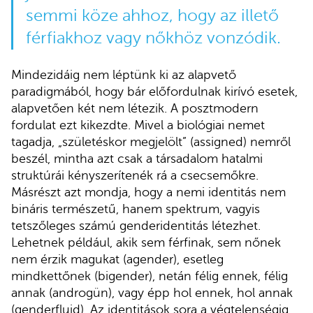
semmi köze ahhoz, hogy az illető
férfiakhoz vagy nőkhöz vonzódik.
Mindezidáig nem léptünk ki az alapvető
paradigmából, hogy bár előfordulnak kirívó esetek,
alapvetően két nem létezik. A posztmodern
fordulat ezt kikezdte. Mivel a biológiai nemet
tagadja, „születéskor megjelölt” (assigned) nemről
beszél, mintha azt csak a társadalom hatalmi
struktúrái kényszerítenék rá a csecsemőkre.
Másrészt azt mondja, hogy a nemi identitás nem
bináris természetű, hanem spektrum, vagyis
tetszőleges számú genderidentitás létezhet.
Lehetnek például, akik sem férfinak, sem nőnek
nem érzik magukat (agender), esetleg
mindkettőnek (bigender), netán félig ennek, félig
annak (androgün), vagy épp hol ennek, hol annak
(genderfluid). Az identitások sora a végtelenségig