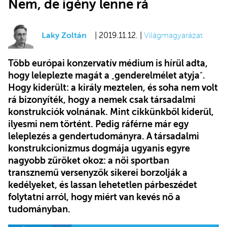
Nem, de igény lenne rá
Laky Zoltán
| 2019.11.12. |
Világmagyarázat
Több európai konzervatív médium is hírül adta,
hogy leleplezte magát a
„
genderelmélet atyja
”
.
Hogy kiderült: a király meztelen, és soha nem volt
rá bizonyíték, hogy a nemek csak társadalmi
konstrukciók volnának. Mint cikkünkből kiderül,
ilyesmi nem történt. Pedig ráférne már egy
leleplezés a gendertudományra. A társadalmi
konstrukcionizmus dogmája ugyanis egyre
nagyobb zűröket okoz: a női sportban
transznemű versenyzők sikerei borzolják a
kedélyeket, és lassan lehetetlen párbeszédet
folytatni arról, hogy miért van kevés nő a
tudományban.