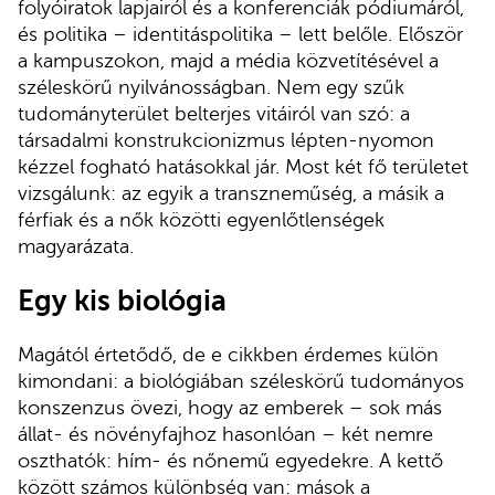
folyóiratok lapjairól és a konferenciák pódiumáról,
és politika – identitáspolitika – lett belőle. Először
a kampuszokon, majd a média közvetítésével a
széleskörű nyilvánosságban. Nem egy szűk
tudományterület belterjes vitáiról van szó: a
társadalmi konstrukcionizmus lépten-nyomon
kézzel fogható hatásokkal jár. Most két fő területet
vizsgálunk: az egyik a transzneműség, a másik a
férfiak és a nők közötti egyenlőtlenségek
magyarázata.
Egy kis biológia
Magától értetődő, de e cikkben érdemes külön
kimondani: a biológiában széleskörű tudományos
konszenzus övezi, hogy az emberek – sok más
állat- és növényfajhoz hasonlóan – két nemre
oszthatók: hím- és nőnemű egyedekre. A kettő
között számos különbség van: mások a