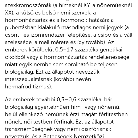
szexkromoszómák (a hímeknél XY, a nőneműeknél
XX), a külső és belső nemi szervek, a
hormonháztartás és a hormonok hatására a
pubertásban kialakuló másodlagos nemi jegyek (a
csont- és izomrendszer felépítése, a csípő és a váll
szélessége, a mell mérete és így tovább). Az
emberek körülbelül 0,5–1,7 százaléka genetikai
okokból vagy a hormonháztartás rendellenességei
miatt egyik nembe sem sorolható be teljesen
biológiailag. Ezt az állapotot nevezzük
interszexualitásnak (korábbi nevén
hermafroditizmus).
Az emberek további 0,3–0,6 százaléka, bár
biológiailag egyértelműen hím- vagy nőnemű,
belül ellenkező neműnek érzi magát: férfitestben
nőnek, női testben férfinak. Ezt az állapotot
transzneműségnek vagy nemi diszfóriának
nevezzük, és a Betegségek Nemzetközi