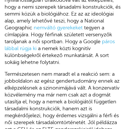
hogy a nemi szerepek társadalmi konstrukciók, és
semmi közük a biológiához. Ez az az ideológiai
alap, amely lehetővé teszi, hogy a National
Geographic
nemváltó gyerekeket
tegyen a
címlapjára. Hogy férfinak született versenyzők
taroljanak a női sportban. Hogy a Google
páros
lábbal rúgja ki
a nemek közti kognitív
különbségekről értekező munkatársát. A sort
sokáig lehetne folytatni.
Természetesen nem maradt el a reakció sem: a
jobboldalon az egész gendertudomány ennek az
elképzelésnek a szinonimájává vált. A konzervatív
közvélemény ma már nem csak azt a dogmát
utasítja el, hogy a nemek a biológiától független
társadalmi konstrukciók, hanem azt is
megkérdőjelezi, hogy érdemes vizsgálni a férfi és
női szerepek társadalomtörténetét. Jól példázza