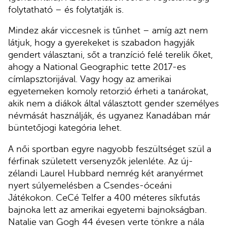
folytatható – és folytatják is.
Mindez akár viccesnek is tűnhet – amíg azt nem
látjuk, hogy a gyerekeket is szabadon hagyják
gendert választani, sőt a tranzíció felé terelik őket,
ahogy a National Geographic tette 2017-es
címlapsztorijával. Vagy hogy az amerikai
egyetemeken komoly retorzió érheti a tanárokat,
akik nem a diákok által választott gender személyes
névmását használják, és ugyanez Kanadában már
büntetőjogi kategória lehet.
A női sportban egyre nagyobb feszültséget szül a
férfinak született versenyzők jelenléte. Az új-
zélandi Laurel Hubbard nemrég két aranyérmet
nyert súlyemelésben a Csendes-óceáni
Játékokon. CeCé Telfer a 400 méteres síkfutás
bajnoka lett az amerikai egyetemi bajnokságban.
Natalie van Gogh 44 évesen verte tönkre a nála