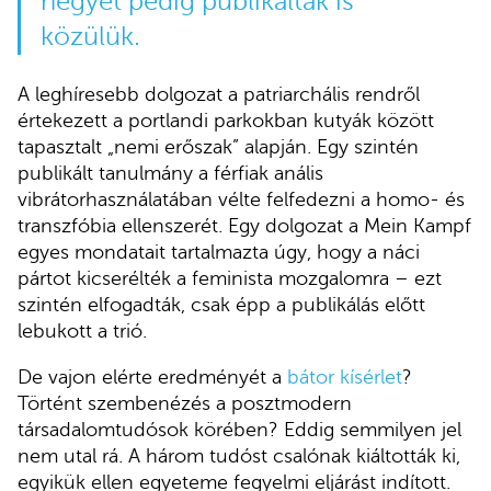
négyet pedig publikáltak is
közülük.
A leghíresebb dolgozat a patriarchális rendről
értekezett a portlandi parkokban kutyák között
tapasztalt „nemi erőszak” alapján. Egy szintén
publikált tanulmány a férfiak anális
vibrátorhasználatában vélte felfedezni a homo- és
transzfóbia ellenszerét. Egy dolgozat a Mein Kampf
egyes mondatait tartalmazta úgy, hogy a náci
pártot kicserélték a feminista mozgalomra – ezt
szintén elfogadták, csak épp a publikálás előtt
lebukott a trió.
De vajon elérte eredményét a
bátor kísérlet
?
Történt szembenézés a posztmodern
társadalomtudósok körében? Eddig semmilyen jel
nem utal rá. A három tudóst csalónak kiáltották ki,
egyikük ellen egyeteme fegyelmi eljárást indított.