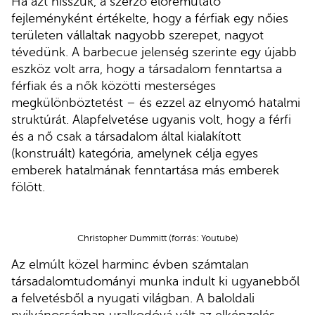
Ha azt hisszük, a szerző előremutató
fejleményként értékelte, hogy a férfiak egy nőies
területen vállaltak nagyobb szerepet, nagyot
tévedünk. A barbecue jelenség szerinte egy újabb
eszköz volt arra, hogy a társadalom fenntartsa a
férfiak és a nők közötti mesterséges
megkülönböztetést – és ezzel az elnyomó hatalmi
struktúrát. Alapfelvetése ugyanis volt, hogy a férfi
és a nő csak a társadalom által kialakított
(konstruált) kategória, amelynek célja egyes
emberek hatalmának fenntartása más emberek
fölött.
Christopher Dummitt (forrás: Youtube)
Az elmúlt közel harminc évben számtalan
társadalomtudományi munka indult ki ugyanebből
a felvetésből a nyugati világban. A baloldali
nyilvánosságban uralkodóvá vált az elképzelés,