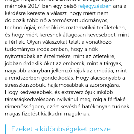
mérnöke 2017-ben egy belső
feljegyzésben
arra a
kérdésre kereste a választ, hogy miért nem
dolgozik több nő a természettudományos,
technológiai, mérnöki és matematikai területeken,
és hogy miért keresnek átlagosan kevesebbet, mint
a férfiak. Olyan válaszokat talált a vonatkozó
tudományos irodalomban, hogy a nők
nyitottabbak az érzelmekre, mint az ötletekre,
jobban érdeklik őket az emberek, mint a tárgyak,
nagyobb arányban jellemző rájuk az empátia, mint
a rendszerben gondolkodás. Hogy alacsonyabb a
stresszküszöbük, hajlamosabbak a szorongásra.
Hogy kedvesebbek, és extraverziójuk inkább
társaságkedvelésben nyilvánul meg, míg a férfiaké
rámenősségben, ezért kevésbé hatékonyan tudnak
magas fizetést kialkudni maguknak.
Ezeket a különbségeket persze