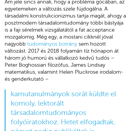
Ám jele sincs annak, hogy a probléma gócában, az
egyetemeken a változás szele fújdogálna. A
társadalmi konstrukcionizmus tartja magát, ahogy a
posztmodern társadalomtudomány többi bástyája
is a faji sérelmek vizsgálatától a fat acceptance
mozgalomig. Még egy, a mostani cikknél jóval
nagyobb
tudományos botrány
sem hozott
változást. 2017 és 2018 folyamán tíz hónapon át
három jó humorú és vállalkozó kedvű tudós –
Peter Boghossian filozófus, James Lindsay
matematikus, valamint Helen Pluckrose irodalom-
és genderkutató –
kamutanulmányok sorát küldte el
komoly, lektorált
társadalomtudományos
folyóiratokhoz. Hetet elfogadtak,