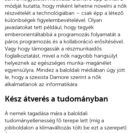
módját kutatta, hogy miként lehetne növelni a nők
részvételét a technológiában – csak épp a létező
különbségek figyelembevételével. Olyan
javaslatokat tett például, hogy tegyék
emberorientáltabbá a programozás folyamatát a
páros programozás és a kollaboráció erősítésével.
Vagy hogy támogassák a részmunkaidős
foglalkoztatást, mivel a nők nagyobb hangsúlyt
helyeznek az egészséges munka-magánélet
egyensúlyra. Mindez a baloldali médiában úgy jött
le, hogy a szexista Damore szerint a nők
alkalmatlanok az informatikára.
Kész átverés a tudományban
A nemek tagadása mára a baloldali
tudományellenesség fő terepe lett (míg a
jobboldalon a klímaváltozás tölti be ezt a szerepet).