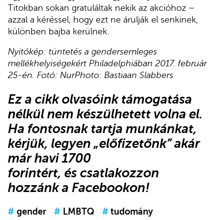
Titokban sokan gratuláltak nekik az akcióhoz –
azzal a kéréssel, hogy ezt ne árulják el senkinek,
különben bajba kerülnek.
Nyitókép: tüntetés a gendersemleges
mellékhelyiségekért Philadelphiában 2017. február
25-én. Fotó: NurPhoto: Bastiaan Slabbers
Ez a cikk olvasóink támogatása
nélkül nem készülhetett volna el.
Ha fontosnak tartja munkánkat,
kérjük,
legyen „előfizetőnk”
akár
már havi 1700
forintért, és csatlakozzon
hozzánk a Facebookon!
#
gender
#
LMBTQ
#
tudomány