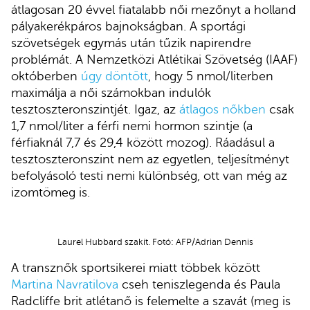
átlagosan 20 évvel fiatalabb női mezőnyt a holland
pályakerékpáros bajnokságban. A sportági
szövetségek egymás után tűzik napirendre
problémát. A Nemzetközi Atlétikai Szövetség (IAAF)
októberben
úgy döntött
, hogy 5 nmol/literben
maximálja a női számokban indulók
tesztoszteronszintjét. Igaz, az
átlagos nőkben
csak
1,7 nmol/liter a férfi nemi hormon szintje (a
férfiaknál 7,7 és 29,4 között mozog). Ráadásul a
tesztoszteronszint nem az egyetlen, teljesítményt
befolyásoló testi nemi különbség, ott van még az
izomtömeg is.
Laurel Hubbard szakít. Fotó: AFP/Adrian Dennis
A transznők sportsikerei miatt többek között
Martina Navratilova
cseh teniszlegenda és Paula
Radcliffe brit atlétanő is felemelte a szavát (meg is