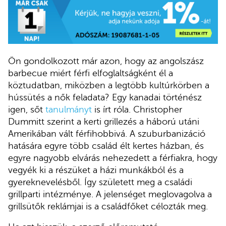
Ön gondolkozott már azon, hogy az angolszász
barbecue miért férfi elfoglaltságként él a
köztudatban, miközben a legtöbb kultúrkörben a
hússütés a nők feladata? Egy kanadai történész
igen, sőt
tanulmányt
is írt róla. Christopher
Dummitt szerint a kerti grillezés a háború utáni
Amerikában vált férfihobbivá. A szuburbanizáció
hatására egyre több család élt kertes házban, és
egyre nagyobb elvárás nehezedett a férfiakra, hogy
vegyék ki a részüket a házi munkákból és a
gyereknevelésből. Így született meg a családi
grillparti intézménye. A jelenséget meglovagolva a
grillsütők reklámjai is a családfőket célozták meg.