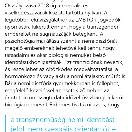
Osztályozása 2018-ig a mentális és
viselkedészavarok között tartotta nyilván. A
legutóbbi felülvizsgálatkor az LMBTQ+ jogvédők
nyomására kikerült onnan, hogy a transzgender
embereket ne stigmatizálják betegként. A
pszichológia mai állása szerint a nemi diszfóriát
megélő embereknek lehetővé kell tenni, hogy
társadalmi és akár biológiai nemüket belső
identitásukhoz igazítsák. Ezt tranzíciónak nevezik,
és része lehet az öltözködés megváltoztatása, a
hormonkezelés vagy akár a nemi átalakító műtét is.
Bár a nemi diszfória gyermekkorban is felléphet,
megfelelő kezeléssel az esetek zömében az
érintett azonosságtudata idővel összhangba kerül
biológiai nemével. Érdemes tisztázni azt is, hogy
a transzneműség nemi identitást
jelöl, nem szexuális orientációt –