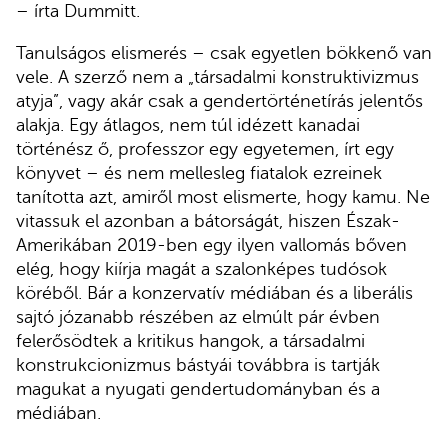
– írta Dummitt.
Tanulságos elismerés – csak egyetlen bökkenő van
vele. A szerző nem a „társadalmi konstruktivizmus
atyja”, vagy akár csak a gendertörténetírás jelentős
alakja. Egy átlagos, nem túl idézett kanadai
történész ő, professzor egy egyetemen, írt egy
könyvet – és nem mellesleg fiatalok ezreinek
tanította azt, amiről most elismerte, hogy kamu. Ne
vitassuk el azonban a bátorságát, hiszen Észak-
Amerikában 2019-ben egy ilyen vallomás bőven
elég, hogy kiírja magát a szalonképes tudósok
köréből. Bár a konzervatív médiában és a liberális
sajtó józanabb részében az elmúlt pár évben
felerősödtek a kritikus hangok, a társadalmi
konstrukcionizmus bástyái továbbra is tartják
magukat a nyugati gendertudományban és a
médiában.