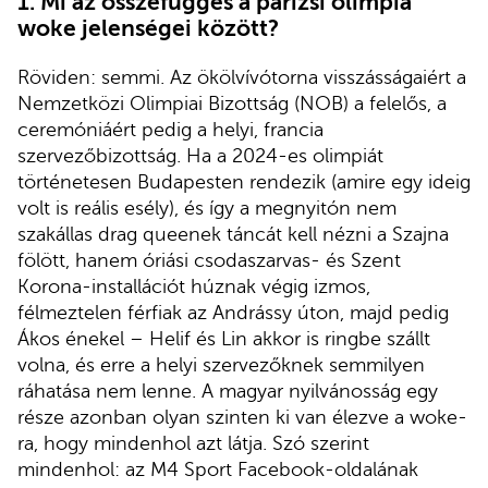
1.
Mi az összefüggés a párizsi olimpia
woke jelenségei között?
Röviden: semmi. Az ökölvívótorna visszásságaiért a
Nemzetközi Olimpiai Bizottság (NOB) a felelős, a
ceremóniáért pedig a helyi, francia
szervezőbizottság. Ha a 2024-es olimpiát
történetesen Budapesten rendezik (amire egy ideig
volt is reális esély), és így a megnyitón nem
szakállas drag queenek táncát kell nézni a Szajna
fölött, hanem óriási csodaszarvas- és Szent
Korona-installációt húznak végig izmos,
félmeztelen férfiak az Andrássy úton, majd pedig
Ákos énekel – Helif és Lin akkor is ringbe szállt
volna, és erre a helyi szervezőknek semmilyen
ráhatása nem lenne. A magyar nyilvánosság egy
része azonban olyan szinten ki van élezve a woke-
ra, hogy mindenhol azt látja. Szó szerint
mindenhol: az M4 Sport Facebook-oldalának