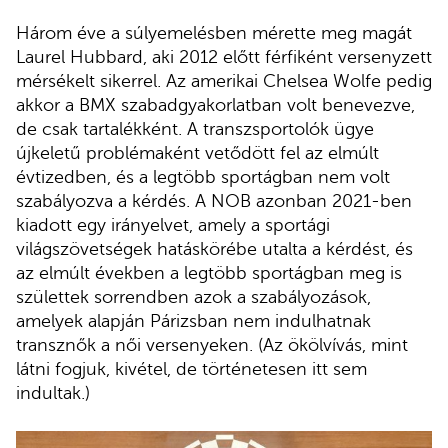
Három éve a súlyemelésben mérette meg magát
Laurel Hubbard, aki 2012 előtt férfiként versenyzett
mérsékelt sikerrel. Az amerikai Chelsea Wolfe pedig
akkor a BMX szabadgyakorlatban volt benevezve,
de csak tartalékként. A transzsportolók ügye
újkeletű problémaként vetődött fel az elmúlt
évtizedben, és a legtöbb sportágban nem volt
szabályozva a kérdés. A NOB azonban 2021-ben
kiadott egy irányelvet, amely a sportági
világszövetségek hatáskörébe utalta a kérdést, és
az elmúlt években a legtöbb sportágban meg is
születtek sorrendben azok a szabályozások,
amelyek alapján Párizsban nem indulhatnak
transznők a női versenyeken. (Az ökölvívás, mint
látni fogjuk, kivétel, de történetesen itt sem
indultak.)