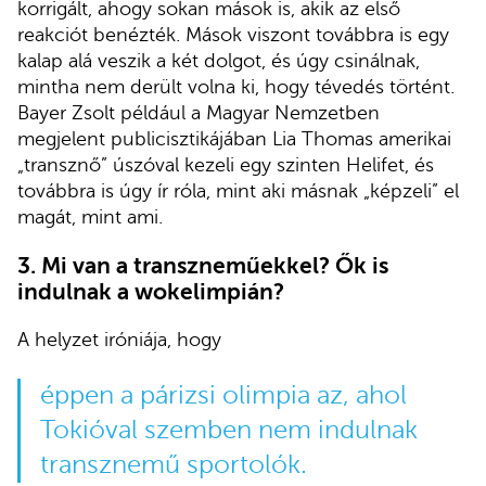
korrigált, ahogy sokan mások is, akik az első
reakciót benézték. Mások viszont továbbra is egy
kalap alá veszik a két dolgot, és úgy csinálnak,
mintha nem derült volna ki, hogy tévedés történt.
Bayer Zsolt például a Magyar Nemzetben
megjelent publicisztikájában Lia Thomas amerikai
„transznő” úszóval kezeli egy szinten Helifet, és
továbbra is úgy ír róla, mint aki másnak „képzeli” el
magát, mint ami.
3.
Mi van a transzneműekkel? Ők is
indulnak a wokelimpián?
A helyzet iróniája, hogy
éppen a párizsi olimpia az, ahol
Tokióval szemben nem indulnak
transznemű sportolók.