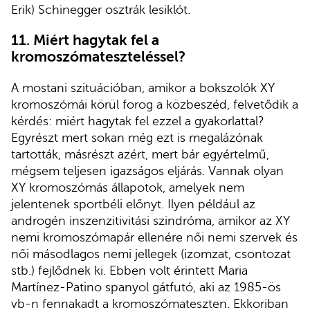
Erik) Schinegger osztrák lesiklót.
11.
Miért hagytak fel a
kromoszómateszteléssel?
A mostani szituációban, amikor a bokszolók XY
kromoszómái körül forog a közbeszéd, felvetődik a
kérdés: miért hagytak fel ezzel a gyakorlattal?
Egyrészt mert sokan még ezt is megalázónak
tartották, másrészt azért, mert bár egyértelmű,
mégsem teljesen igazságos eljárás. Vannak olyan
XY kromoszómás állapotok, amelyek nem
jelentenek sportbéli előnyt. Ilyen például az
androgén inszenzitivitási szindróma, amikor az XY
nemi kromoszómapár ellenére női nemi szervek és
női másodlagos nemi jellegek (izomzat, csontozat
stb.) fejlődnek ki. Ebben volt érintett Maria
Martínez-Patino spanyol gátfutó, aki az 1985-ös
vb-n fennakadt a kromoszómateszten. Ekkoriban