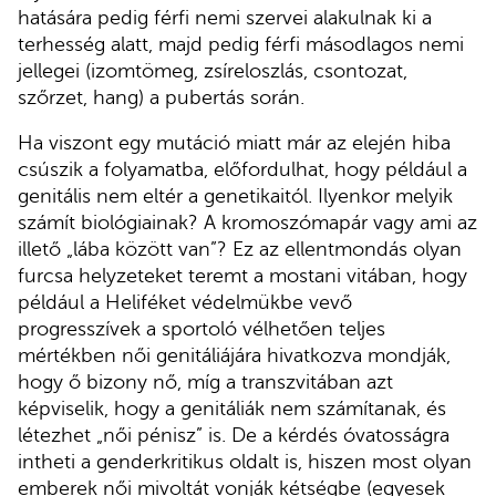
hatására pedig férfi nemi szervei alakulnak ki a
terhesség alatt, majd pedig férfi másodlagos nemi
jellegei (izomtömeg, zsíreloszlás, csontozat,
szőrzet, hang) a pubertás során.
Ha viszont egy mutáció miatt már az elején hiba
csúszik a folyamatba, előfordulhat, hogy például a
genitális nem eltér a genetikaitól. Ilyenkor melyik
számít biológiainak? A kromoszómapár vagy ami az
illető „lába között van”? Ez az ellentmondás olyan
furcsa helyzeteket teremt a mostani vitában, hogy
például a Heliféket védelmükbe vevő
progresszívek a sportoló vélhetően teljes
mértékben női genitáliájára hivatkozva mondják,
hogy ő bizony nő, míg a transzvitában azt
képviselik, hogy a genitáliák nem számítanak, és
létezhet „női pénisz” is. De a kérdés óvatosságra
intheti a genderkritikus oldalt is, hiszen most olyan
emberek női mivoltát vonják kétségbe (egyesek