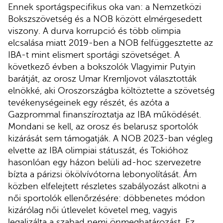
Ennek sportágspecifikus oka van: a Nemzetközi
Bokszszövetség és a NOB között elmérgesedett
viszony. A durva korrupció és több olimpia
elcsalása miatt 2019-ben a NOB felfüggesztette az
IBA-t mint elismert sportági szövetséget. A
következő évben a bokszolók Vlagyimir Putyin
barátját, az orosz Umar Kremljovot választották
elnökké, aki Oroszországba költöztette a szövetség
tevékenységeinek egy részét, és azóta a
Gazprommal finanszíroztatja az IBA működését.
Mondani se kell, az orosz és belarusz sportolók
kizárását sem támogatják. A NOB 2023-ban végleg
elvette az IBA olimpiai státuszát, és Tokióhoz
hasonlóan egy házon belüli ad-hoc szervezetre
bízta a párizsi ökölvívótorna lebonyolítását. Ám
közben elfelejtett részletes szabályozást alkotni a
női sportolók ellenőrzésére: döbbenetes módon
kizárólag női útlevelet követel meg, vagyis
legalizálta a szabad nemi önmeghatározást. Ez