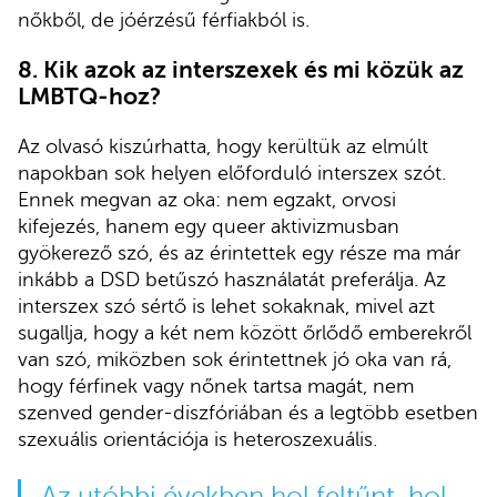
nőkből, de jóérzésű férfiakból is.
8.
Kik azok az interszexek és mi közük az
LMBTQ-hoz?
Az olvasó kiszúrhatta, hogy kerültük az elmúlt
napokban sok helyen előforduló interszex szót.
Ennek megvan az oka: nem egzakt, orvosi
kifejezés, hanem egy queer aktivizmusban
gyökerező szó, és az érintettek egy része ma már
inkább a DSD betűszó használatát preferálja. Az
interszex szó sértő is lehet sokaknak, mivel azt
sugallja, hogy a két nem között őrlődő emberekről
van szó, miközben sok érintettnek jó oka van rá,
hogy férfinek vagy nőnek tartsa magát, nem
szenved gender-diszfóriában és a legtöbb esetben
szexuális orientációja is heteroszexuális.
Az utóbbi években hol feltűnt, hol