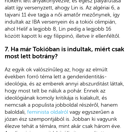
nőként lett anyakönyvezve, és egész pályafutása
alatt így versenyzett, ahogy Lin is. Az algériai 6, a
tajvani 11 éve tagja a női amatőr mezőnynek, így
indultak az IBA versenyein és a tokiói olimpián,
ahol Helif a legjobb 8, Lin pedig a legjobb 16
között kapott ki egy filippinó, illetve ír ellenféltől.
7.
Ha már Tokióban is indultak, miért csak
most lett botrány?
Az egyik ok valószínűleg az, hogy az elmúlt
években forró téma lett a genderidentitás-
ideológia, és az emberek annyi abszurditást láttak,
hogy most telt be náluk a pohár. Ennek az
ideológiának komoly kritikája is kialakult, és
nemcsak a populista jobboldal részéről, hanem
baloldali,
f
e
minista oldalról
vagy egyszerűen a
józan ész szempontjából is. Jobban ki vagyunk
élezve tehát a témára, mint akár csak három éve.