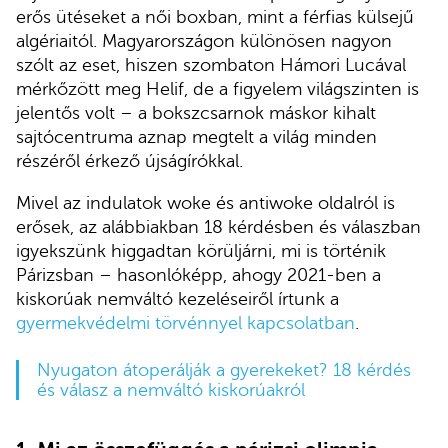
erős ütéseket a női boxban, mint a férfias külsejű
algériaitól. Magyarországon különösen nagyon
szólt az eset, hiszen szombaton Hámori Lucával
mérkőzött meg Helif, de a figyelem világszinten is
jelentős volt – a bokszcsarnok máskor kihalt
sajtócentruma aznap megtelt a világ minden
részéről érkező újságírókkal.
Mivel az indulatok woke és antiwoke oldalról is
erősek, az alábbiakban 18 kérdésben és válaszban
igyekszünk higgadtan körüljárni, mi is történik
Párizsban – hasonlóképp, ahogy 2021-ben a
kiskorúak nemváltó kezeléseiről írtunk a
gyermekvédelmi törvénnyel kapcsolatban
.
Nyugaton átoperálják a gyerekeket? 18 kérdés
és válasz a nemváltó kiskorúakról