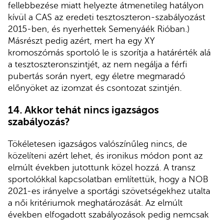
fellebbezése miatt helyezte átmenetileg hatályon
kívül a CAS az eredeti tesztoszteron-szabályozást
2015-ben, és nyerhettek Semenyáék Rióban.)
Másrészt pedig azért, mert ha egy XY
kromoszómás sportoló le is szorítja a határérték alá
a tesztoszteronszintjét, az nem negálja a férfi
pubertás során nyert, egy életre megmaradó
előnyöket az izomzat és csontozat szintjén.
14.
Akkor tehát nincs igazságos
szabályozás?
Tökéletesen igazságos valószínűleg nincs, de
közelíteni azért lehet, és ironikus módon pont az
elmúlt években jutottunk közel hozzá. A transz
sportolókkal kapcsolatban említettük, hogy a NOB
2021-es irányelve a sportági szövetségekhez utalta
a női kritériumok meghatározását. Az elmúlt
években elfogadott szabályozások pedig nemcsak