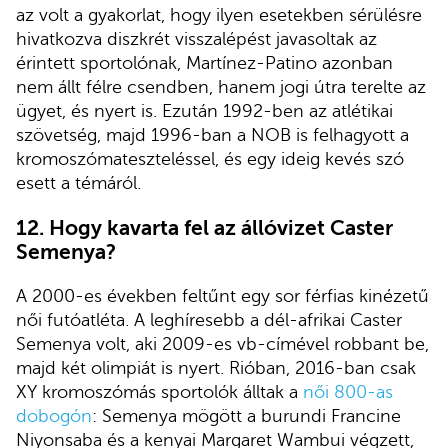
az volt a gyakorlat, hogy ilyen esetekben sérülésre
hivatkozva diszkrét visszalépést javasoltak az
érintett sportolónak, Martínez-Patino azonban
nem állt félre csendben, hanem jogi útra terelte az
ügyet, és nyert is. Ezután 1992-ben az atlétikai
szövetség, majd 1996-ban a NOB is felhagyott a
kromoszómateszteléssel, és egy ideig kevés szó
esett a témáról.
12.
Hogy kavarta fel az állóvizet
Caster
Semenya?
A 2000-es években feltűnt egy sor férfias kinézetű
női futóatléta. A leghíresebb a dél-afrikai Caster
Semenya volt, aki 2009-es vb-címével robbant be,
majd két olimpiát is nyert. Rióban, 2016-ban csak
XY kromoszómás sportolók álltak a
női 800-as
dobogón
: Semenya mögött a burundi Francine
Niyonsaba és a kenyai Margaret Wambui végzett,