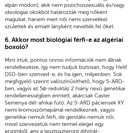
alpári módon), akik nem pszichoszexuális és/vagy
ideológiai okokból határozzák meg nőként
magukat, hanem mert női nemi szervekkel
születtek és emiatt lányként nevelték fel őket.
6. Akkor most
biológiai férfi-e az algériai
boxoló?
Mint írtuk, pontos orvosi információk nem állnak
rendelkezésre, így nem tudjuk biztosan, hogy Helif
DSD-ben szenved-e, és ha igen, milyenben. Sok
megfigyelő szerint valószínűsíthető, hogy 5-ARD-
ben, vagyis az 5α-reduktáz 2 hiány nevű genetikai
rendellenességben érintett, akárcsak Caster
Semenya dél-afrikai futó. Az 5-ARD páciensek XY
nemi kromoszómapárral rendelkeznek, vagyis
genetikai nemük férfi, de genitális nemük női,
mivel szervezetük nem termel eleget egy
enzimből, ami a tesztoszteront dihitrát-