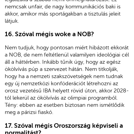
nemcsak unfair, de nagy kommunikációs baki is
akkor, amikor más sportágakban a tisztulás jeleit
látjuk.
16.
Szóval mégis woke a NOB?
Nem tudjuk, hogy pontosan miért hibázott ekkorát
a NOB, de nem feltétlenül valamilyen ideológiai cél
áll a háttérben. Inkább tűnik úgy, hogy az egész
ökölvívás púp a szervezet hátán. Nem titkolják,
hogy ha a nemzeti szakszövetségek nem tudnak
egy új nemzetközi konföderációt létrehozni az
orosz vezetésű IBA helyett rövid úton, akkor 2028-
tól lekerül az ökölvívás az olimpiai programból.
Tény: ebben az esetben biztosan nem ismétlődik
meg a párizsi fiaskó.
17.
Szóval mégis Oroszország képviseli a
normalitást?