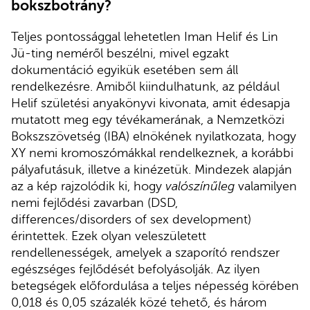
bokszbotrány?
Teljes pontossággal lehetetlen Iman Helif és Lin
Jü-ting neméről beszélni, mivel egzakt
dokumentáció egyikük esetében sem áll
rendelkezésre. Amiből kiindulhatunk, az például
Helif születési anyakönyvi kivonata, amit édesapja
mutatott meg egy tévékamerának, a Nemzetközi
Bokszszövetség (IBA) elnökének nyilatkozata, hogy
XY nemi kromoszómákkal rendelkeznek, a korábbi
pályafutásuk, illetve a kinézetük. Mindezek alapján
az a kép rajzolódik ki, hogy
valószínűleg
valamilyen
nemi fejlődési zavarban (DSD,
differences/disorders of sex development)
érintettek. Ezek olyan veleszületett
rendellenességek, amelyek a szaporító rendszer
egészséges fejlődését befolyásolják. Az ilyen
betegségek előfordulása a teljes népesség körében
0,018 és 0,05 százalék közé tehető, és három