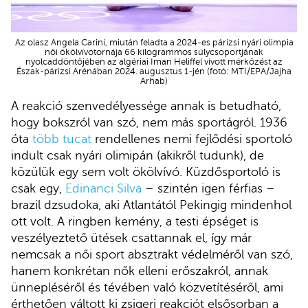
Az olasz Angela Carini, miután feladta a 2024-es párizsi nyári olimpia
női ökölvívótornája 66 kilogrammos súlycsoportjának
nyolcaddöntőjében az algériai Iman Heliffel vívott mérkőzést az
Észak-párizsi Arénában 2024. augusztus 1-jén (fotó: MTI/EPA/Jajha
Arhab)
A reakció szenvedélyessége annak is betudható,
hogy bokszról van szó, nem más sportágról. 1936
óta
több tucat
rendellenes nemi fejlődési sportoló
indult csak nyári olimipán (akikről tudunk), de
közülük egy sem volt ökölvívó. Küzdősportoló is
csak egy,
Edinanci Silva
– szintén igen férfias –
brazil dzsudoka, aki Atlantától Pekingig mindenhol
ott volt. A ringben kemény, a testi épséget is
veszélyeztető ütések csattannak el, így már
nemcsak a női sport absztrakt védelméről van szó,
hanem konkrétan nők elleni erőszakról, annak
ünnepléséről és tévében való közvetítéséről, ami
érthetően váltott ki zsigeri reakciót elsősorban a