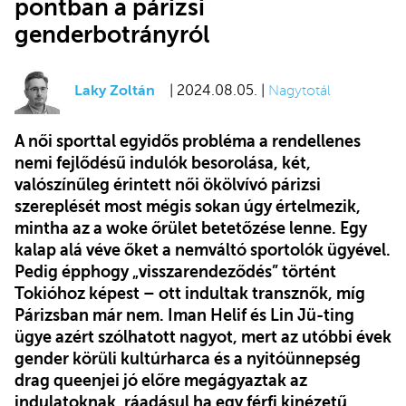
pontban a párizsi
genderbotrányról
Laky Zoltán
| 2024.08.05. |
Nagytotál
A női sporttal egyidős probléma a rendellenes
nemi fejlődésű indulók besorolása, két,
valószínűleg érintett női ökölvívó párizsi
szereplését most mégis sokan úgy értelmezik,
mintha az a woke őrület betetőzése lenne. Egy
kalap alá véve őket a nemváltó sportolók ügyével.
Pedig épphogy „visszarendeződés” történt
Tokióhoz képest – ott indultak transznők, míg
Párizsban már nem. Iman Helif és Lin Jü-ting
ügye azért szólhatott nagyot, mert az utóbbi évek
gender körüli kultúrharca és a nyitóünnepség
drag queenjei jó előre megágyaztak az
indulatoknak, ráadásul ha egy férfi kinézetű