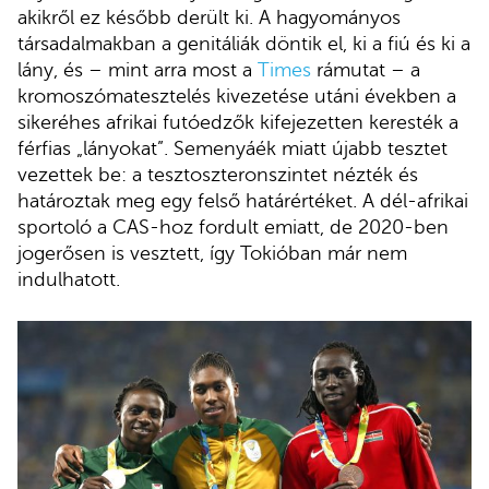
akikről ez később derült ki. A hagyományos
társadalmakban a genitáliák döntik el, ki a fiú és ki a
lány, és – mint arra most a
Times
rámutat – a
kromoszómatesztelés kivezetése utáni években a
sikeréhes afrikai futóedzők kifejezetten keresték a
férfias „lányokat”. Semenyáék miatt újabb tesztet
vezettek be: a tesztoszteronszintet nézték és
határoztak meg egy felső határértéket. A dél-afrikai
sportoló a CAS-hoz fordult emiatt, de 2020-ben
jogerősen is vesztett, így Tokióban már nem
indulhatott.