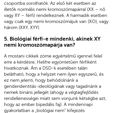
csoportba sorolhatók. Az első két esetben az
illetők normális nemi kromoszómapárral (XX – nő
vagy XY – férfi) rendelkeznek. A harmadik esetben
vagy csak egy nemi kromoszómájuk van (XO), vagy
három (XXY, XYY).
5.
Biológiai férfi-e mindenki, akinek XY
nemi kromoszómapárja van?
A mostani cikkek zöme egyértelmű igennel felel
erre a kérdésre, Helifre egyöntetűen férfiként
hivatkoznak. Ám a DSD-k esetében talán
belátható, hogy a helyzet nem ilyen egyszerű, és
ez nem jelenti, hogy behódolnánk a
genderidentitás-ideológiának vagy tagadnánk a
nemek bináris jellegét (ahogy a végtagfejlődés
rendellenességei miatt sem vonjunk kétségbe azt,
hogy az ember bipedális faj). A mindennapi
gyakorlatban a „biológiai nem” kifejezés