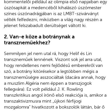
kommentelői például az olimpia első napjaiban egy
úszósapkát a medencéből kihalászó úszómester
színes úszónadrágjában is az LMBT-szivárványt
vélték felfedezni, miközben a világ nagy részén a
jelenet felszabadult derültséget váltott ki.
2.
Van-e köze a botránynak a
transzneműekhez?
Semmilyen jel nem utal rá, hogy Helif és Lin
transzneműek lennének. Viszont sok jel arra utal,
hogy rendellenes nemi fejlődésű emberekről van
szó, a botrány kitörésekor a legtöbben mégis a
transzneműségre asszociáltak (dacára annak, hogy
a muszlim Algéria nem éppen a transzjogok
fellegvára). Ez volt például J. K. Rowling
transzkritikus angol írónő első reakciója is, amikor a
transzaktivizmusra mint „újkori férfijogi
mozgalomra” hivatkozott a bokszolók láttán, bár ő