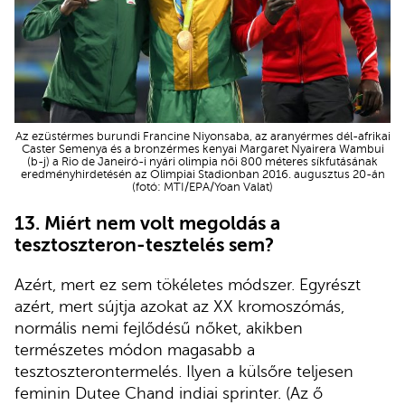
Az ezüstérmes burundi Francine Niyonsaba, az aranyérmes dél-afrikai
Caster Semenya és a bronzérmes kenyai Margaret Nyairera Wambui
(b-j) a Rio de Janeiró-i nyári olimpia női 800 méteres síkfutásának
eredményhirdetésén az Olimpiai Stadionban 2016. augusztus 20-án
(fotó: MTI/EPA/Yoan Valat)
13.
Miért nem volt megoldás a
tesztoszteron-tesztelés sem?
Azért, mert ez sem tökéletes módszer. Egyrészt
azért, mert sújtja azokat az XX kromoszómás,
normális nemi fejlődésű nőket, akikben
természetes módon magasabb a
tesztoszterontermelés. Ilyen a külsőre teljesen
feminin Dutee Chand indiai sprinter. (Az ő