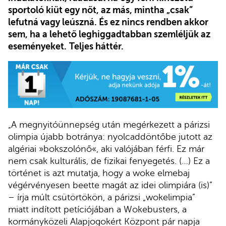
sportoló kiüt egy nőt, az más, mintha „csak”
lefutná vagy leúszná. És ez nincs rendben akkor
sem, ha a lehető leghiggadtabban szemléljük az
eseményeket.
Teljes háttér.
„A megnyitóünnepség után megérkezett a párizsi
olimpia újabb botránya: nyolcaddöntőbe jutott az
algériai »bokszolónő«, aki valójában férfi. Ez már
nem csak kulturális, de fizikai fenyegetés. (…) Ez a
történet is azt mutatja, hogy a woke elmebaj
végérvényesen beette magát az idei olimpiára (is)”
– írja múlt csütörtökön, a párizsi „wokelimpia”
miatt indított petíciójában a Wokebusters, a
kormányközeli Alapjogokért Központ pár napja