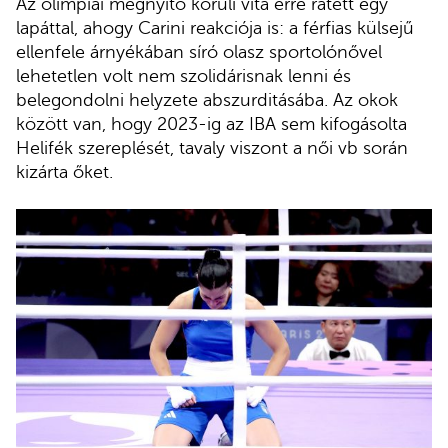
Az olimpiai megnyitó körüli vita erre rátett egy
lapáttal, ahogy Carini reakciója is: a férfias külsejű
ellenfele árnyékában síró olasz sportolónővel
lehetetlen volt nem szolidárisnak lenni és
belegondolni helyzete abszurditásába. Az okok
között van, hogy 2023-ig az IBA sem kifogásolta
Helifék szereplését, tavaly viszont a női vb során
kizárta őket.