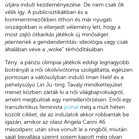
útjára indult kezdeményezése. De nem csak ők
vélik így. A publicisztikákban és a
kommentmezőkben itthon és már nyugati
országokban is elterjedt vélemény lett, hogy a
most zajló ötkarikás játékok új minőséget
jelentenek a genderidentitás-ideológia vagy csak
általában véve a „woke” térhódításában.
Tény: a párizsi olimpiai játékok eddigi legnagyobb
botrányát a női ökölvívótorna szolgáltatta, egészen
pontosan a váltósúlyban induló Iman Helif és a
pehelysúlyú Lin Jü-ting. Tavaly mindkettejüket
menet közben zárták ki a női világbajnokságról,
amiért megbuktak egy nemellenőrzésen. Erről egy
transzkritikus feminista
portál
még a múlt héten
közölt cikket, de az indulatok akkor robbantak be
igazán, amikor az olasz Angela Carini 46
másodperc után sírva vonult le a ringből, miután
saját bevallása szerint sosem kapott még olyan