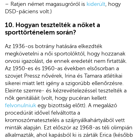
– Ratjen német magasugróról is
kiderült
, hogy
DSD-páciens volt.)
10.
Hogyan tesztelték a nőket a
sporttörténelem során?
Az 1936-os botrány hatására elkezdték
megkövetelni a női sportolóktól, hogy hozzanak
orvosi igazolást, de ennek eredetét nem firtatták.
Az 1950-es és 1960-as években elsősorban a
szovjet Pressz nővérek, Irina és Tamara atlétikai
sikerei miatt lett igény a szigorúbb ellenőrzésre.
Eleinte szemre- és kézrevételezéssel tesztelték a
nők genitáliáit (volt, hogy pucéran kellett
felvonulniuk
egy bizottság előtt). A megalázó
procedúrát idővel felváltotta a
kromoszómatesztelés a szájnyálkahártyából vett
minták alapján. Ezt először az 1968-as téli olimpián
alkalmazták, ahol kapásból ki is zárták Erica (később