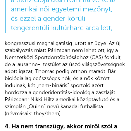
amerikai női egyetemi mezőnyt,
és ezzel a gender körüli
tengerentúli kultúrharc arca lett,
kongresszusi meghallgatásig jutott az ügye. Az új
szabályozás miatt Párizsban nem lehet ott, így a
Nemzetközi Sportdöntőbírósághoz (CAS) fordult,
de a lausanne-i testület az úszó világszövetségnek
adott igazat, Thomas pedig otthon maradt. Bár
biológiailag egészséges nők, és a nők között
indulnak, két „nem-bináris” sportoló azért
hordozza a genderidentitás-ideológia zászlaját
Párizsban: Nikki Hiltz amerikai középtávfutó és a
szimplán „Quinn” nevű kanadai futballista
(névmásaik: they/them).
4.
Ha nem transzügy, akkor miről szól a