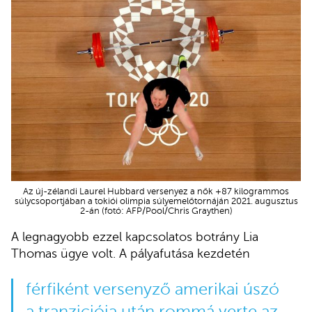
Az új-zélandi Laurel Hubbard versenyez a nők +87 kilogrammos
súlycsoportjában a tokiói olimpia súlyemelőtornáján 2021. augusztus
2-án (fotó: AFP/Pool/Chris Graythen)
A legnagyobb ezzel kapcsolatos botrány Lia
Thomas ügye volt. A pályafutása kezdetén
férfiként versenyző amerikai úszó
a tranziciója után rommá verte az