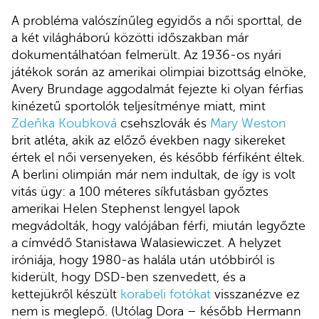
A probléma valószínűleg egyidős a női sporttal, de
a két világháború közötti időszakban már
dokumentálhatóan felmerült. Az 1936-os nyári
játékok során az amerikai olimpiai bizottság elnöke,
Avery Brundage aggodalmát fejezte ki olyan férfias
kinézetű sportolók teljesítménye miatt, mint
Zdeňka Koubková
csehszlovák és
Mary Weston
brit atléta, akik az előző években nagy sikereket
értek el női versenyeken, és később férfiként éltek.
A berlini olimpián már nem indultak, de így is volt
vitás ügy: a 100 méteres síkfutásban győztes
amerikai Helen Stephenst lengyel lapok
megvádolták, hogy valójában férfi, miután legyőzte
a címvédő Stanisława Walasiewiczet. A helyzet
iróniája, hogy 1980-as halála után utóbbiról is
kiderült, hogy DSD-ben szenvedett, és a
kettejükről készült
korabeli fotókat
visszanézve ez
nem is meglepő. (Utólag Dora – később Hermann