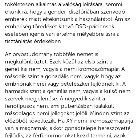
tökéletesen alkalmas a valóság leírására, semmi
okunk rá, hogy a gender-diszfóriában szenvedő
emberek miatt eltekintsünk a használatától. Ám az
emberiség töredékét kitevő DSD-páciensek
esetében igenis van értelme mélyebbre ásni a
tisztánlátás érdekében.
Az orvostudomány többféle nemet is
megkülönböztet. Ezek közül az első szint a
genetikai nem, vagyis a nemi kromoszómapár. A
második szint a gonadális nem, vagyis hogy az
embriónak heréi vagy petefészkei fejlődnek ki. A
harmadik szint a genitális nem, vagyis a külső nemi
szervek megjelenése. A negyedik szint a
fenotípusos nem, ami pubertásban kialakult
másodlagos nemi jellegeket jelöli. Minden szint az
előzőből következik. Ha XY nemi kromoszómapárja
van a magzatnak, akkor gonádtelepe hereszövetté
fejlődik, az férfi hormonokat kezd termelni, azok